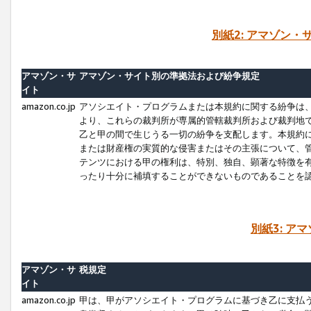
別紙2: アマゾン
アマゾン・サ
アマゾン・サイト別の準拠法および紛争規定
イト
amazon.co.jp
アソシエイト・プログラムまたは本規約に関する紛争は
より、これらの裁判所が専属的管轄裁判所および裁判地
乙と甲の間で生じうる一切の紛争を支配します。本規約
または財産権の実質的な侵害またはその主張について、
テンツにおける甲の権利は、特別、独自、顕著な特徴を
ったり十分に補填することができないものであることを
別紙3: ア
アマゾン・サ
税規定
イト
amazon.co.jp
甲は、甲がアソシエイト・プログラムに基づき乙に支払