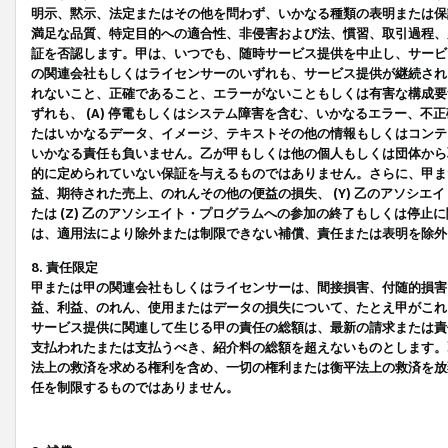
明示、黙示、法定またはその他を問わず、いかなる種類の表明または保
満足な品質、特定目的への適合性、非侵害および法、慣習、取引過程、
証を否認します。甲は、いつでも、随時サービス提供を中止し、サービ
の関連会社もしくはライセンサーのいずれも、サービス提供が継続され
れないこと、正確であること、エラーがないこともしくは有害な構成要
ずれも、 (A) 停電もしくはシステム障害を含む、いかなるエラー、不
たはいかなるデータ、イメージ、テキストその他の情報もしくはコンテ
いかなる責任も負いません。乙が甲もしくは他の個人もしくは団体から
的に定められていない保証を与えるものではありません。さらに、甲また
益、期待された売上、のれんその他の便益の損失、 (Y) 乙のアソシ
たは (Z) 乙のアソシエイト・プログラムへの参加の終了もしくは停
は、適用法により除外または制限できない補償、責任または表明を除外
8. 責任限定
甲または甲の関連会社もしくはライセンサーは、間接損害、付随的損害
益、利益、のれん、使用またはデータの損失について、たとえ甲がこれ
サービス提供に関連して生じる甲の責任の総額は、最新の請求または責
支払われたまたは支払うべき、紹介料の総額を超えないものとします。
法上の救済を求める権利を含め、一切の権利または衡平法上の救済を放
任を制限するものではありません。