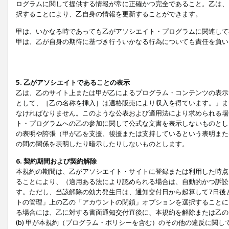
ログラムに関して提供する情報が常に正確かつ完全であること。乙は、
択することにより、乙自身の情報を更新することができます。
甲は、いかなる時であっても乙がアソシエイト・プログラムに関連して
甲は、乙が自身の期待に基づき行ういかなる行為についても責任を負い
5. 乙がアソシエイトであることの表示
乙は、乙のサイト上または甲が乙によるプログラム・コンテンツの表示ま
として、［乙の名称を挿入］は適格販売により収入を得ています。」ま
なければなりません。このような公表および適用法により求められる場
ト・プログラムへの乙の参加に関して公式な文書を表示しないものとし
の表明や誇張（甲が乙を支援、後援または支持しているという表明また
の間の関係を表明したり暗示したりしないものとします。
6. 契約期間および契約解除
本規約の期間は、乙がアソシエイト・サイトに登録または利用した時点
ることにより、（適用ある法により認められる場合は、自動的かつ訴訟
す。ただし、当該解除の効力発生日は、通知交付日から起算して7日後
トの管理」上の乙の「アカウントの閉鎖」オプションを選択することに
る場合には、乙に対する書面通知交付直後に、本規約を解除または乙のア
(b) 甲が本規約（プログラム・ポリシーを含む）のその他の違反に関し