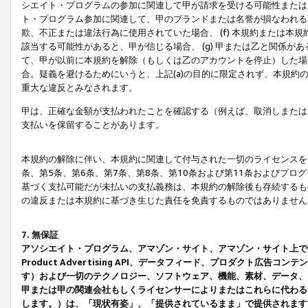
シエイト・プログラムの参加に関連して甲が請求を受ける可能性または責
ト・プログラム参加に関連して、甲のブランドまたは名誉が損なわれる可
欺、不正または違法行為に使用されていた場合、 (f) 本規約または
該当する可能性があると、甲が信じる場合、 (g) 甲または乙と関係
て、甲が以前に本規約を解除（もしくは乙のアカウントを停止）した場合
合。疑義を避けるためにいうと、上記(a)の目的に限定されず、本規約
重大な違反とみなされます。
甲は、正確な金額が支払われたことを確認する（例えば、取消しまたは
支払いを保留することがあります。
本規約の解除に伴い、本規約に関連して付与された一切のライセンスを
条、第5条、第6条、第7条、第8条、第10条および第11条およびプ
基づく支払可能だが未払いの支払義務は、本規約の解除後も存続するも
の違反または本規約に基づき生じた責任を免責するものではありません
7. 無保証
アソシエイト・プログラム、アマゾン・サイト、アマゾン・サイト上で
Product Advertising API、データフィード、プロダクト
す）および一切のテクノロジー、ソフトウェア、機能、素材、データ、
甲または甲の関連会社もしくライセンサーによりまたはこれらに代わる
します。）は、「現状有姿」、「提供されているまま」で提供されます