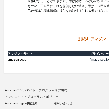
泉徴収することができます。甲は随時、乙からの税金に
ものの、乙が甲にこれを提供しない場合、甲は、（甲が
乙が当該税関連情報の提供を義務付けられる者ではない
別紙4: アマゾ
アマゾン・サイト
プライバシー
amazon.co.jp
Amazon.c
Amazonアソシエイト・プログラム運営規約
アソシエイト・プログラム・ポリシー
Amazon.co.jp 利用規約
お問い合わせ