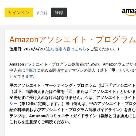
サインイン
登録
または
Amazonアソシエイト・プログラ
改定日: 2026/4/20
(
主な改定内容はこちら
をご覧ください。)
Amazonアソシエイト・プログラム参加者のための、Amazonウェブサ
申込者は
別紙1
に定める関係するアマゾンの法人（以下「
甲
」といいま
とができます。
甲のアソシエイト・マーケティング・プログラム（以下「アソシエイト
（以下、当該個人または企業を「乙」または「アソシエイト」といいま
変更せずに受け入れなければなりません。乙は、アソシエイト・サイト
シー
（第12条に定義します。）等（例えば、甲のアソシエイト・プロ
紹介料率表およびアソシエイト・プログラム商標ガイドライン）を含む本規
テンツは、Amazonのコミュニティガイドライン（報酬と引き換え
これらを注意深くご精読ください。