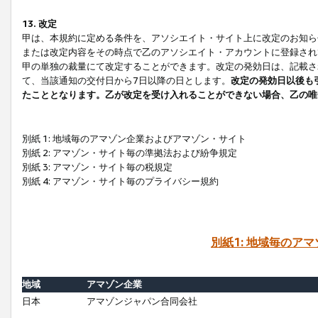
13. 改定
甲は、本規約に定める条件を、アソシエイト・サイト上に改定のお知ら
または改定内容をその時点で乙のアソシエイト・アカウントに登録され
甲の単独の裁量にて改定することができます。改定の発効日は、記載さ
て、当該通知の交付日から7日以降の日とします。
改定の発効日以後も
たこととなります。乙が改定を受け入れることができない場合、乙の唯
別紙 1: 地域毎のアマゾン企業およびアマゾン・サイト
別紙 2: アマゾン・サイト毎の準拠法および紛争規定
別紙 3: アマゾン・サイト毎の税規定
別紙 4: アマゾン・サイト毎のプライバシー規約
別紙1: 地域毎のア
地域
アマゾン企業
日本
アマゾンジャパン合同会社