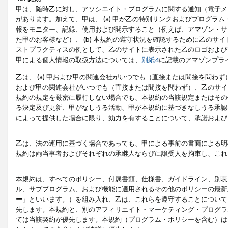
甲は、随時乙に対し、アソシエイト・プログラムに関する通知（電子メ
があります。加えて、甲は、 (a) 甲が乙の特別リンクおよびプログ
報をモニター、記録、使用および開示すること（例えば、アマゾン・サ
た甲のお客様など）、 (b) 本規約の遵守状況を確認するために乙のサイ
ストプラクティスの例として、乙のサイトに表示された乙のロゴおよび
甲による個人情報の取扱方法については、
別紙4
に記載のアマゾンプラ
乙は、 (a) 甲および甲の関連会社がいつでも（直接または間接を問わず
および甲の関連会社がいつでも（直接または間接を問わず）、乙のサイ
規約の規定を厳密に履行しない場合でも、本規約の当該規定またはその他
る決定及び更新、甲がなしうる活動、甲が本規約に基づきなしうる承認
によって提供した場合に限り、効力を有することについて、承諾および
乙は、法の運用に基づく場合であっても、甲による事前の書面による明
規約は両当事者およびそれぞれの承継人ならびに譲受人を拘束し、これ
本規約は、すべてのポリシー、付属書類、仕様書、ガイドライン、別表
ル、サブプログラム、および機能に適用されるその他のポリシーの最新
ー
」といいます。）を組み入れ、乙は、これらを遵守することについて
先します。本規約と、別のアフィリエイト・マーケティング・プログラ
ては当該契約が優先します。本規約（プログラム・ポリシーを含む）は