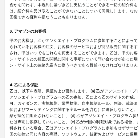
否かを問わず、本規約に基づき乙に支払うことができる一切の紹介料を
は、紹介料を受け取ることができないことについて同意し）ます。なお
回復できる権利を損なうこともありません。
3. アマゾンのお客様
甲のお客様は、乙がアソシエイト・プログラムに参加することによって
られているお客様の注文、お客様のサービスおよび商品販売に関するす
され、甲はいつでもこれらを変更することができます。乙は、甲のお客
ン・サイトとの相互の関係に関する事項について問い合わせがあった場
ン・サイト上の連絡先案内に従うべきである旨述べなければなりません
4. 乙による保証
乙は、以下を表明、保証および誓約します。 (a) 乙がアソシエイト・
アソシエイト・プログラムへの乙の参加、乙による乙のサイトの作成、
可、ガイダンス、実施規則、業界標準、自主規制ルール、判決、裁決ま
伝およびマーケティングに関する全ルールを含む）に違反しないこと、 
結が法的に阻止されないこと）、 (d) 乙がアソシエイト・プログラ
たは声明に依存していないこと、 (e) 乙が米国の制裁対象である場
科されている場合、乙はアソシエイト・プログラムに参加もせずサービス
国の法律と同じ内容の商品、ソフトウェア、技術およびサービスに適用さ