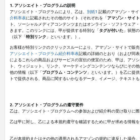
1. アソシエイト・プログラムの説明
アソシエイト・プログラムにより、乙は、
別紙1
記載のアマゾン・サイ
介料率表
に記載されたその他のサイト（それぞれを「
アマゾン・サイト
ト、ソーシャルメディアコンテンツまたはオンライン・ソフトウェア・
きます。このリンクには、甲が提供する特別な「
タグが付いた
」状態の
（以下「
特別リンク
」といいます。）。
お客様が特別リンクのクリックスルーにより、アマゾン・サイトで販売
アソシエイト・プログラム紹介料率表
記載の詳細のとおり（および同表
によるこれらの商品およびサービスの宣伝の便宜のため、甲は、アソシ
ト、ウィジェット、リンク、マーケティングコンテンツならびにその他
他の情報（以下「
プログラム・コンテンツ
」といいます。）を乙に提供
トで提供される、商品に関するいかなるデータ、イメージ、テキストも
2. アソシエイト・プログラムの遵守要件
乙は、アソシエイト・プログラムへの参加および紹介料の受け取りに際
乙は甲に対し、乙による本規約遵守を確認するために甲が求める情報を
乙が本規約またはその他の適用されるアマゾンの規約に違反した場合、