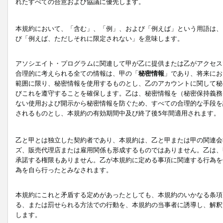
れたすべての合意および協議に優先します。
本規約において、「含む」、「例」、および「例えば」という用語は、
び「例えば、ただしそれに限定されない」を意味します。
アソシエイト・プログラムに関連して甲が乙に提供または乙がアクセス
合理的に考えられる全ての情報は、甲の「
秘密情報
」であり、将来にお
範囲に限り、秘密情報を使用するものとし、乙のアカウントに関して秘
びこれを遵守することを確保します。乙は、秘密情報を（秘密保持義務
ない使用および開示から秘密情報を防ぐため、すべての合理的な手段を
されるものとし、本規約の有効期間中及び終了後5年間適用されます。
乙と甲とは独立した契約者であり、本規約は、乙と甲または甲の関連会
ズ、販売代理店または雇用関係も形成するものではありません。乙は、
承諾する権限もありません。乙が本規約に定める事項に関連する行為を
為を自ら行ったとみなされます。
本規約にこれと矛盾する定めがあったとしても、本規約のいかなる条項
る、または罰せられる方法での行動を、本規約の当事者に誘導し、解釈
します。