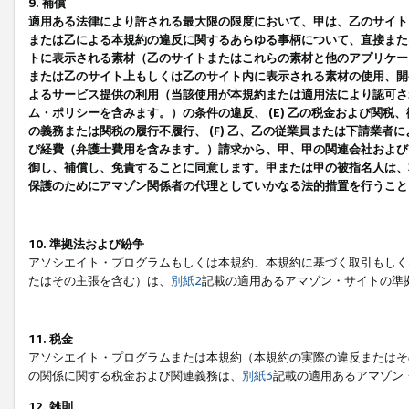
9. 補償
適用ある法律により許される最大限の限度において、甲は、乙のサイト
または乙による本規約の違反に関するあらゆる事柄について、直接または
トに表示される素材（乙のサイトまたはこれらの素材と他のアプリケーシ
または乙のサイト上もしくは乙のサイト内に表示される素材の使用、開発
よるサービス提供の利用（当該使用が本規約または適用法により認可され
ム・ポリシーを含みます。）の条件の違反、 (E) 乙の税金および関
の義務または関税の履行不履行、 (F) 乙、乙の従業員または下請業
び経費（弁護士費用を含みます。）請求から、甲、甲の関連会社および
御し、補償し、免責することに同意します。甲または甲の被指名人は、
保護のためにアマゾン関係者の代理としていかなる法的措置を行うこと
10. 準拠法および紛争
アソシエイト・プログラムもしくは本規約、本規約に基づく取引もしく
たはその主張を含む）は、
別紙2
記載の適用あるアマゾン・サイトの準
11. 税金
アソシエイト・プログラムまたは本規約（本規約の実際の違反またはそ
の関係に関する税金および関連義務は、
別紙3
記載の適用あるアマゾン
12. 雑則