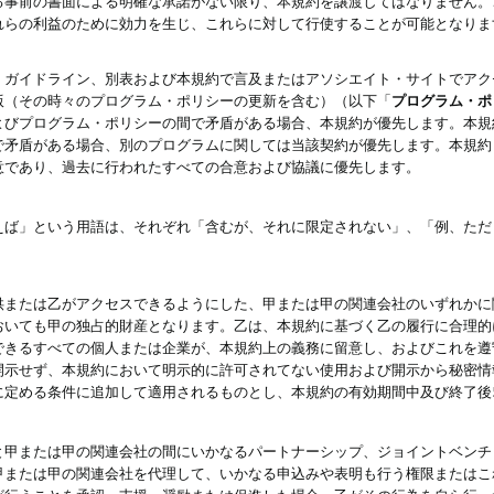
る事前の書面による明確な承諾がない限り、本規約を譲渡してはなりません。
れらの利益のために効力を生じ、これらに対して行使することが可能となりま
、ガイドライン、別表および本規約で言及またはアソシエイト・サイトでアク
版（その時々のプログラム・ポリシーの更新を含む）（以下「
プログラム・ポ
よびプログラム・ポリシーの間で矛盾がある場合、本規約が優先します。本規
で矛盾がある場合、別のプログラムに関しては当該契約が優先します。本規約
意であり、過去に行われたすべての合意および協議に優先します。
えば」という用語は、それぞれ「含むが、それに限定されない」、「例、ただ
供または乙がアクセスできるようにした、甲または甲の関連会社のいずれかに
おいても甲の独占的財産となります。乙は、本規約に基づく乙の履行に合理的
できるすべての個人または企業が、本規約上の義務に留意し、およびこれを遵
開示せず、本規約において明示的に許可されてない使用および開示から秘密情
に定める条件に追加して適用されるものとし、本規約の有効期間中及び終了後
と甲または甲の関連会社の間にいかなるパートナーシップ、ジョイントベンチ
甲または甲の関連会社を代理して、いかなる申込みや表明も行う権限またはこ