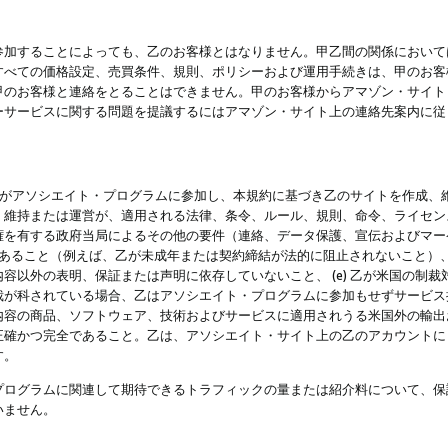
参加することによっても、乙のお客様とはなりません。甲乙間の関係において
すべての価格設定、売買条件、規則、ポリシーおよび運用手続きは、甲のお客
甲のお客様と連絡をとることはできません。甲のお客様からアマゾン・サイト
ーサービスに関する問題を提議するにはアマゾン・サイト上の連絡先案内に従
 乙がアソシエイト・プログラムに参加し、本規約に基づき乙のサイトを作成、維
、維持または運営が、適用される法律、条令、ルール、規則、命令、ライセン
権を有する政府当局によるその他の要件（連絡、データ保護、宣伝およびマー
力があること（例えば、乙が未成年または契約締結が法的に阻止されないこと）、 
容以外の表明、保証または声明に依存していないこと、 (e) 乙が米国の制
が科されている場合、乙はアソシエイト・プログラムに参加もせずサービス提供
容の商品、ソフトウェア、技術およびサービスに適用されうる米国外の輸出およ
正確かつ完全であること。乙は、アソシエイト・サイト上の乙のアカウントに
す。
プログラムに関連して期待できるトラフィックの量または紹介料について、保
いません。