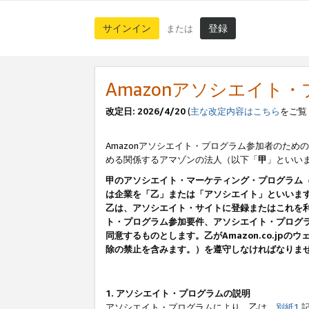
サインイン
登録
または
Amazonアソシエイト
改定日: 2026/4/20
(
主な改定内容はこちら
をご覧
Amazonアソシエイト・プログラム参加者のための
める関係するアマゾンの法人（以下「
甲
」といい
甲のアソシエイト・マーケティング・プログラム
は企業を「乙」または「アソシエイト」といいま
乙は、アソシエイト・サイトに登録またはこれを
ト・プログラム参加要件、アソシエイト・プログラ
同意するものとします。乙がAmazon.co.j
除の禁止を含みます。）を遵守しなければなりま
1. アソシエイト・プログラムの説明
アソシエイト・プログラムにより、乙は、
別紙1
記