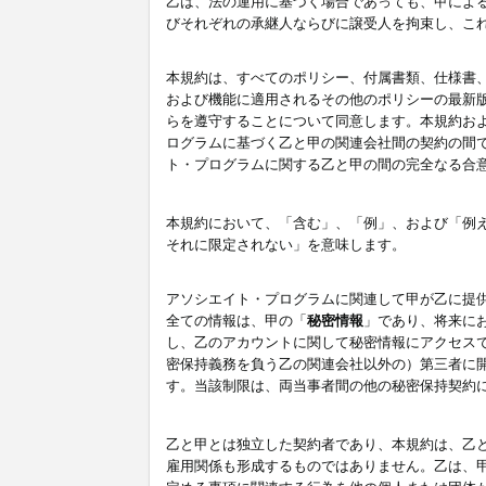
乙は、法の運用に基づく場合であっても、甲によ
びそれぞれの承継人ならびに譲受人を拘束し、こ
本規約は、すべてのポリシー、付属書類、仕様書
および機能に適用されるその他のポリシーの最新
らを遵守することについて同意します。本規約お
ログラムに基づく乙と甲の関連会社間の契約の間
ト・プログラムに関する乙と甲の間の完全なる合
本規約において、「含む」、「例」、および「例
それに限定されない」を意味します。
アソシエイト・プログラムに関連して甲が乙に提
全ての情報は、甲の「
秘密情報
」であり、将来に
し、乙のアカウントに関して秘密情報にアクセス
密保持義務を負う乙の関連会社以外の）第三者に
す。当該制限は、両当事者間の他の秘密保持契約
乙と甲とは独立した契約者であり、本規約は、乙
雇用関係も形成するものではありません。乙は、