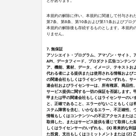
とがあります。
本規約の解除に伴い、本規約に関連して付与された
第7条、第8条、第10条および第11条およびプ
本規約の解除後も存続するものとします。本規約
りません。
7. 無保証
アソシエイト・プログラム、アマゾン・サイト、アマゾ
API、データフィード、プロダクト広告コンテン
ア、機能、素材、データ、イメージ、テキストお
代わる者による提供または使用される情報および
の関連会社もしくはライセンサーのいずれも、サ
連会社およびライセンサーは、所有権原、商品性
サービス提供に関する一切の保証を否認します。
甲または甲の関連会社もしくはライセンサーのい
と、正確であること、エラーがないこともしくは有
ステム障害を含む、いかなるエラー、不正確性、ウ
情報もしくはコンテンツへの不正アクセスまたは
取得した、またはサービス提供を通じて取得した
しくはライセンサーのいずれも、 (X) 将来的な
た投資、支出もしくはコミットメントまたは (Z