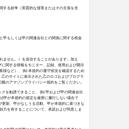
関する紛争（実質的な侵害またはその主張を含
と甲もしくは甲の関連会社との関係に関する税金
られません。）を送信することがあります。加え
ーザに関する情報をモニター、記録、使用および開示
など）、 (b) 本規約の遵守状況を確認するため
て、乙のサイトに表示された乙のロゴおよびプログラ
記載のアマゾンプライバシー規約をご覧ください。
クを勧誘できること、 (b) 甲および甲の関連会社
c)甲が本規約の規定を厳密に履行しない場合で
及び更新、甲がなしうる活動、甲が本規約に基づきな
効力を有することについて、承諾および同意しま