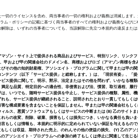
一切のライセンスを含め、両当事者の一切の権利および義務は消滅します。た
ログラム・ポリシーの記載に基づく両当事者のすべての権利および義務ならび
の解除は、いずれの当事者についても、当該解除に先立つ本規約の違反または
ン・サイト上で提供される商品およびサービス、特別リンク、リンクフォーマット、
ツ、甲および甲の関連会社のドメイン名、商標およびロゴ（アマゾン商標を含
よびその他の知的財産権、アソシエイト・プログラムに関して甲または甲の関
コンテンツ（以下「サービス提供」と総称します。）は、「現状有姿」、「提
ービス提供に関して、明示、黙示、法定またはその他を問わず、いかなる種類
、満足な品質、特定目的への適合性、非侵害および法、慣習、取引過程、履行
甲は、いつでも、随時サービス提供を中止し、サービス提供の種類、属性、機
ずれも、サービス提供が継続されること、説明されたとおり一貫してもしくは
害な構成要素を含まないことを保証しません。甲または甲の関連会社もしくはラ
ィルス、悪質ソフトウェアもしくはサービスの中断または (B) 乙のサイト
これらの改変、削除、破棄、損害もしくは損失につき、いかなる責任も負いま
助言もしくは情報も、本規約に明示的に定められていない保証を与えるもので
利益もしくは収益、期待された売上、のれんその他の便益の損失、 (Y) 乙の
) 乙のアソシエイト・プログラムへの参加の終了もしくは停止に関連して生じ