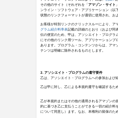
その他のサイト（それぞれを「
アマゾン・サイト
ンライン・ソフトウェア・アプリケーション（以
状態のリンクフォーマットが適切に使用され、お
お客様が特別リンクのクリックスルーにより、ア
グラム紹介料率表
記載の詳細のとおり（および同
伝の便宜のため、甲は、アソシエイト・プログラ
にその他のリンク用ツール、アプリケーションプロ
あります。プログラム・コンテンツからは、アマ
テンツは明確に除外されるものとします。
2. アソシエイト・プログラムの遵守要件
乙は、アソシエイト・プログラムへの参加および
乙は甲に対し、乙による本規約遵守を確認するた
乙が本規約またはその他の適用されるアマゾンの
約に基づき乙に支払うことができる一切の紹介料
について同意し）ます。なお、本権利の留保のた