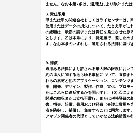
ません。なお本第7条は、適用法により除外また
8. 責任限定
甲または甲の関連会社もしくはライセンサーは、
使用またはデータの損失について、たとえ甲がこ
の総額は、最新の請求または責任を発生させた原
とします。乙は本条により、特定履行、差し止め
す。なお本条のいずれも、適用される法律に基づ
9. 補償
適用ある法律により許される最大限の限度におい
約の違反に関するあらゆる事柄について、直接また
れらの素材と他のアプリケーション、コンテンツま
用、開発、デザイン、製作、作成、宣伝、プロモー
たはこれらに違反するかを問わず）、 (D) 乙に
関税の徴収または支払不履行、または税務登録の義
害、損失、賠償、費用および経費（弁護士費用を
者を防御し、補償し、免責することに同意します
アマゾン関係者の代理としていかなる法的措置を