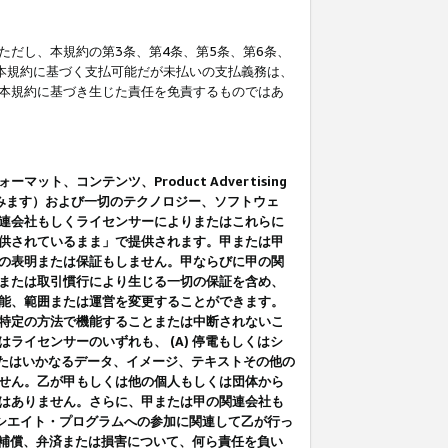
だし、本規約の第3条、第4条、第5条、第6条、
に本規約に基づく支払可能だが未払いの支払義務は、
本規約に基づき生じた責任を免責するものではあ
コンテンツ、Product Advertising
みます）および一切のテクノロジー、ソフトウェ
連会社もしくライセンサーによりまたはこれらに
供されているまま」で提供されます。甲または甲
の表明または保証もしません。甲ならびに甲の関
または取引慣行により生じる一切の保証を含め、
能、範囲または運営を変更することができます。
特定の方法で機能することまたは中断されないこ
イセンサーのいずれも、 (A) 停電もしくはシ
またはいかなるデータ、イメージ、テキストその他の
せん。乙が甲もしくは他の個人もしくは団体から
はありません。さらに、甲または甲の関連会社も
アソシエイト・プログラムへの参加に関連して乙が行っ
る補償、弁済または損害について、何ら責任を負い