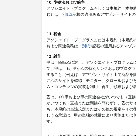
10. 準拠法および紛争
アソシエイト・プログラムもしくは本規約、本規
む）は、
別紙2
記載の適用あるアマゾン・サイトの
11. 税金
アソシエイト・プログラムまたは本規約（本規約
および関連義務は、
別紙3
記載の適用あるアマゾン
12. 雑則
甲は、随時乙に対し、アソシエイト・プログラム
て、甲は、 (a) 甲が乙の特別リンクおよびプ
すること（例えば、アマゾン・サイト上で商品を購
に乙のサイトを確認、モニター、クロールおよびそ
ム・コンテンツの実装を利用、再生、頒布および
乙は、 (a) 甲および甲の関連会社がいつでも（
がいつでも（直接または間接を問わず）、乙のサイ
も、本規約の当該規定またはその他の規定をその後
しうる承認は、甲の単独の裁量により実施または
す。