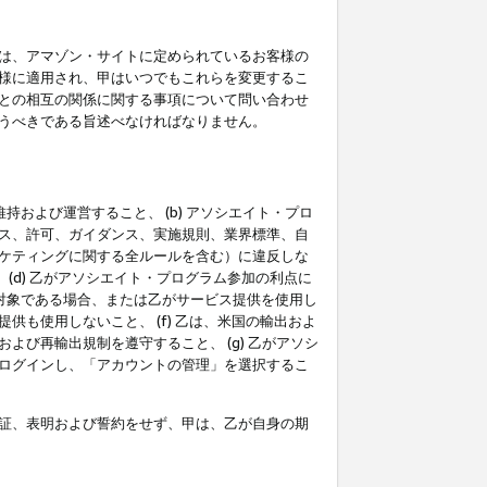
は、アマゾン・サイトに定められているお客様の
様に適用され、甲はいつでもこれらを変更するこ
との相互の関係に関する事項について問い合わせ
うべきである旨述べなければなりません。
持および運営すること、 (b) アソシエイト・プロ
ス、許可、ガイダンス、実施規則、業界標準、自
ケティングに関する全ルールを含む）に違反しな
(d) 乙がアソシエイト・プログラム参加の利点に
裁対象である場合、または乙がサービス提供を使用し
も使用しないこと、 (f) 乙は、米国の輸出およ
び再輸出規制を遵守すること、 (g) 乙がアソシ
ログインし、「アカウントの管理」を選択するこ
証、表明および誓約をせず、甲は、乙が自身の期