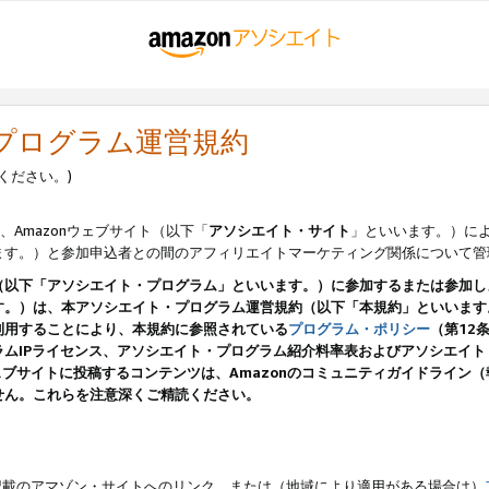
・プログラム運営規約
ください。)
、Amazonウェブサイト（以下「
アソシエイト・サイト
」といいます。）に
ます。）と参加申込者との間のアフィリエイトマーケティング関係について管
（以下「アソシエイト・プログラム」といいます。）に参加するまたは参加し
す。）は、本アソシエイト・プログラム運営規約（以下「本規約」といいます
利用することにより、本規約に参照されている
プログラム・ポリシー
（第12
ムIPライセンス、アソシエイト・プログラム紹介料率表およびアソシエイ
pのウェブサイトに投稿するコンテンツは、Amazonのコミュニティガイドライ
せん。これらを注意深くご精読ください。
載のアマゾン・サイトへのリンク、または（地域により適用がある場合は）