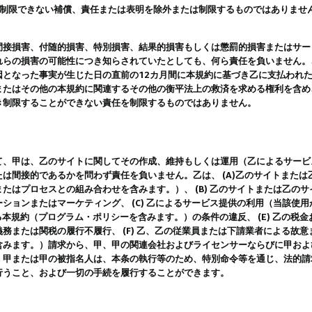
は制限できない補償、責任または表明を除外または制限するものではありませ
間接損害、付随的損害、特別損害、結果的損害もしくは懲罰的損害またはサー
れらの損害の可能性につき知らされていたとしても、何ら責任を負いません。
因となった事実が生じた日の直前の12カ月間に本規約に基づき乙に支払われ
またはその他の本規約に関連するその他の衡平法上の救済を求める権利を含め
き制限することができない責任を制限するものではありません。
て、甲は、乙のサイトに関してその作成、維持もしくは運用（乙によるサービ
は間接的であるかを問わず責任を負いません。乙は、 (A)乙のサイトまた
たはプロセスとの組み合わせを含みます。）、 (B) 乙のサイトまたは乙の
ションまたはマーケティング、 (C) 乙によるサービス提供の利用（当該使
よる本規約（プログラム・ポリシーを含みます。）の条件の違反、 (E) 乙の
務または関税の履行不履行、 (F) 乙、乙の従業員または下請業者による故
含みます。）請求から、甲、甲の関連会社およびライセンサーならびに甲およ
。甲または甲の被指名人は、本条の執行等のため、特別命令等を通じ、法的請
行うこと、および一切の手続を履行することができます。