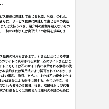
ん。
ビス提供に関連して生じる収益、利益、のれん、
さらに、サービス提供に関連して生じる甲の責任
たまたは支払うべき、紹介料の総額を超えないもの
、一切の権利または衡平法上の救済を放棄しま
ス提供の利用も含みます。）または乙による本規
は乙のサイトに表示される素材（乙のサイトまたはこ
サイト上もしくは乙のサイト内に表示される素材の使
用が本規約または適用法により認可されているか、ま
税金および関税、徴収、支払い、または乙の税金または
意または過失による非行に関する、全ての申立、損
びこれら各社の従業員、役員、取締役および代表
求の行使もしくは防御または権利の保護のために