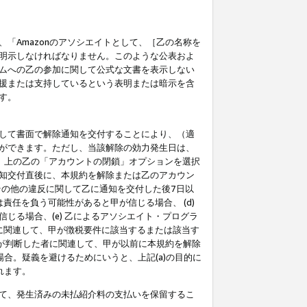
「Amazonのアソシエイトとして、［乙の名称を
明示しなければなりません。このような公表およ
ムへの乙の参加に関して公式な文書を表示しない
援または支持しているという表明または暗示を含
す。
して書面で解除通知を交付することにより、（適
ができます。ただし、当該解除の効力発生日は、
」上の乙の「アカウントの閉鎖」オプションを選択
知交付直後に、本規約を解除または乙のアカウン
のその他の違反に関して乙に通知を交付した後7日以
責任を負う可能性があると甲が信じる場合、 (d)
る場合、(e) 乙によるアソシエイト・プログラ
為に関連して、甲が徴税要件に該当するまたは該当す
甲が判断した者に関連して、甲が以前に本規約を解除
場合。疑義を避けるためにいうと、上記(a)の目的に
れます。
て、発生済みの未払紹介料の支払いを保留するこ