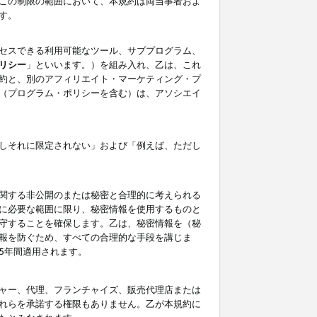
この制限の範囲において、本規約は両当事者およ
す。
セスできる利用可能なツール、サブプログラム、
リシー
」といいます。）を組み入れ、乙は、これ
約と、別のアフィリエイト・マーケティング・プ
（プログラム・ポリシーを含む）は、アソシエイ
しそれに限定されない」および「例えば、ただし
関する非公開のまたは秘密と合理的に考えられる
に必要な範囲に限り、秘密情報を使用するものと
守することを確保します。乙は、秘密情報を（秘
報を防ぐため、すべての合理的な手段を講じま
5年間適用されます。
ャー、代理、フランチャイズ、販売代理店または
れらを承諾する権限もありません。乙が本規約に