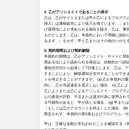
5. 乙がアソシエイトであることの表示
乙は、乙のサイト上または甲が乙によるプログラム
挿入］は適格販売により収入を得ています。」ま
び適用法により求められる場合を除き、乙は、事
ものとします。乙は、本規約において明確に認め
みます。）をせず、甲と乙またはその他のいかな
6. 契約期間および契約解除
本規約の期間は、乙がアソシエイト・サイトに登
用ある法により認められる場合は、自動的かつ訴
通知交付日から起算して7日後とします。乙は、
することにより、解除通知を交付することができ
トを停止することができます。 (a) 乙が本規約
内に、乙が当該違反を是正しない場合、 (c) 乙
乙によりまたは乙によるアソシエイト・プログラム
ムの参加が詐欺、不正または違法行為に使用されて
る可能性があると、甲が信じる場合、 (g) 甲
（もしくは乙のアカウントを停止）した場合、 (h
限定されず、本規約の第5条およびプログラム・
甲は、正確な金額が支払われたことを確認する（