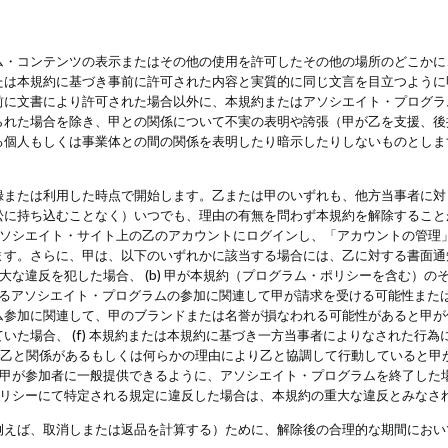
・コンテンツの表示またはその他の使用を許可したその他の場所のどこかに、
たは本規約に基づき事前に許可された内容と実質的に同じ文言を目立つように
前に文書により許可された場合以外に、本規約またはアソシエイト・プログラ
られた場合を除き、甲との関係について不実の表明や誇張（甲が乙を支援、後
る個人もしくは事業体との間の関係を表明したり暗示したりしないものとしま
録または利用した時点で開始します。乙または甲のいずれも、他方当事者に対
訟に持ち込むことなく）いつでも、理由の有無を問わず本規約を解除すること
アソシエイト・サイト上の乙のアカウントにログインし、「アカウントの管理
ます。さらに、甲は、以下のいずれかに該当する場合には、乙に対する書面通
の重大な違反を犯した場合、 (b) 甲が本規約（プログラム・ポリシーを含む）
によるアソシエイト・プログラムの参加に関連して甲が請求を受ける可能性または
参加に関連して、甲のブランドまたは名誉が損なわれる可能性があると甲が信じ
いた場合、 (f) 本規約または本規約に基づき一方当事者によりなされた行
または乙と関係があるもしくは何らかの理由により乙と協調して行動していると
) 甲が参加者に一般提供できるように、アソシエイト・プログラムを終了した
ポリシーにて特定される規定に違反した場合は、本規約の重大な違反とみなさ
例えば、取消しまたは返品を計算する）ために、解除後の合理的な期間におい