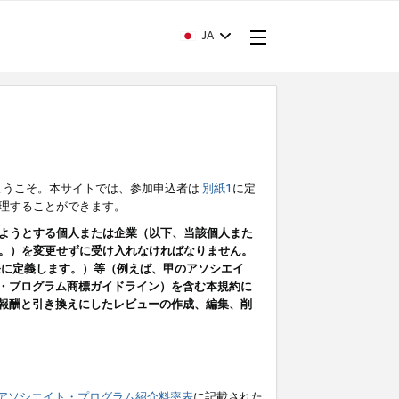
JA
ようこそ。本サイトでは、参加申込者は
別紙1
に定
理することができます。
ようとする個人または企業（以下、当該個人また
。）を変更せずに受け入れなければなりません。
条に定義します。）等（例えば、甲のアソシエイ
ト・プログラム商標ガイドライン）を含む本規約に
ン（報酬と引き換えにしたレビューの作成、編集、削
アソシエイト・プログラム紹介料率表
に記載された