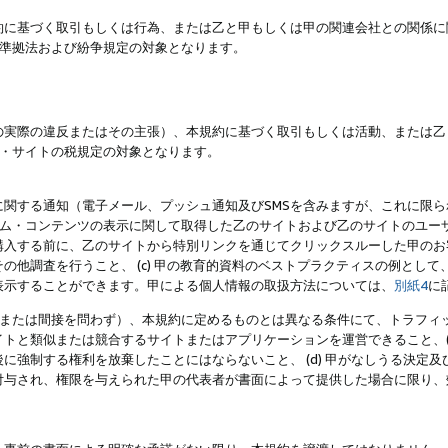
約に基づく取引もしくは行為、または乙と甲もしくは甲の関連会社との関係に
準拠法および紛争規定の対象となります。
の実際の違反またはその主張）、本規約に基づく取引もしくは活動、または乙
・サイトの税規定の対象となります。
に関する通知（電子メール、プッシュ通知及びSMSを含みますが、これに限
ログラム・コンテンツの表示に関して取得した乙のサイトおよび乙のサイトのユ
入する前に、乙のサイトから特別リンクを通じてクリックスルーした甲のお客様
の他調査を行うこと、 (c) 甲の教育的資料のベストプラクティスの例とし
表示することができます。甲による個人情報の取扱方法については、
別紙4
に
直接または間接を問わず）、本規約に定めるものとは異なる条件にて、トラフィッ
トと類似または競合するサイトまたはアプリケーションを運営できること、(
に強制する権利を放棄したことにはならないこと、 (d) 甲がなしうる決定
付与され、権限を与えられた甲の代表者が書面によって提供した場合に限り、