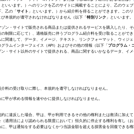
」といいます。）へのリンクを乙のサイトに掲載することにより、乙のウェブ
下、乙の「
サイト
」といいます。）から紹介料を得ることができます。このリ
よび本規約が遵守されなければなりません（以下「
特別リンク
」といいます。
マゾン・サイトで販売される商品または提供されるサービスを購入したり、そ
表の制限に応じて）、適格販売に伴うプログラム紹介料を受け取ることができ
ムに関連して、データ、イメージ、テキスト、リンクフォーマット、ウィジェ
グラムインターフェイス（API）およびその他の情報（以下「
プログラム・
ゾン・サイト以外のサイトで提供される、商品に関するいかなるデータ、イメ
紹介料の受け取りに際し、本規約を遵守しなければなりません。
めに甲が求める情報を速やかに提供しなければなりません。
規約に違反した場合、甲は、甲が利用できるその他の権利または救済に加えて
を（適用法により認められる限度において）恒久的に停止する権利を有し（お
めに、甲は通知をする必要はなくかつ当該金額を超える損害金を回復できる権