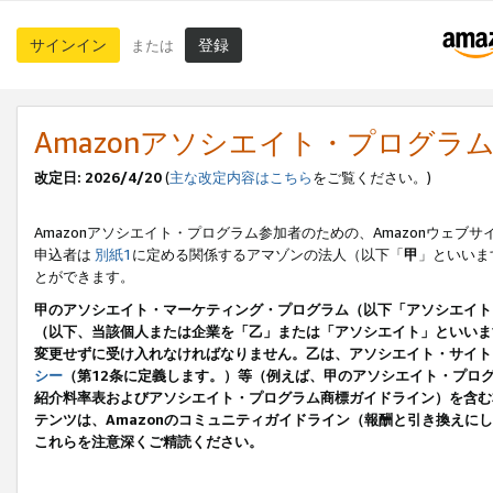
サインイン
登録
または
Amazonアソシエイト・プログラ
改定日: 2026/4/20
(
主な改定内容はこちら
をご覧ください。)
Amazonアソシエイト・プログラム参加者のための、Amazonウェブサ
申込者は
別紙1
に定める関係するアマゾンの法人（以下「
甲
」といいま
とができます。
甲のアソシエイト・マーケティング・プログラム（以下「アソシエイト
（以下、当該個人または企業を「乙」または「アソシエイト」といいま
変更せずに受け入れなければなりません。乙は、アソシエイト・サイト
シー
（第12条に定義します。）等（例えば、甲のアソシエイト・プロ
紹介料率表およびアソシエイト・プログラム商標ガイドライン）を含む本規
テンツは、Amazonのコミュニティガイドライン（報酬と引き換え
これらを注意深くご精読ください。