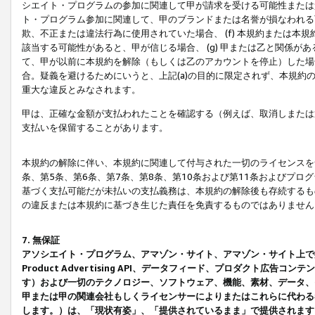
シエイト・プログラムの参加に関連して甲が請求を受ける可能性または責
ト・プログラム参加に関連して、甲のブランドまたは名誉が損なわれる可
欺、不正または違法行為に使用されていた場合、 (f) 本規約または
該当する可能性があると、甲が信じる場合、 (g) 甲または乙と関係
て、甲が以前に本規約を解除（もしくは乙のアカウントを停止）した場合
合。疑義を避けるためにいうと、上記(a)の目的に限定されず、本規約
重大な違反とみなされます。
甲は、正確な金額が支払われたことを確認する（例えば、取消しまたは
支払いを保留することがあります。
本規約の解除に伴い、本規約に関連して付与された一切のライセンスを
条、第5条、第6条、第7条、第8条、第10条および第11条およびプ
基づく支払可能だが未払いの支払義務は、本規約の解除後も存続するも
の違反または本規約に基づき生じた責任を免責するものではありません
7. 無保証
アソシエイト・プログラム、アマゾン・サイト、アマゾン・サイト上で
Product Advertising API、データフィード、プロダクト
す）および一切のテクノロジー、ソフトウェア、機能、素材、データ、
甲または甲の関連会社もしくライセンサーによりまたはこれらに代わる
します。）は、「現状有姿」、「提供されているまま」で提供されます