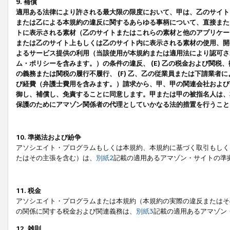
9. 補償
適用ある法律により許される最大限の限度において、甲は、乙のサイト
または乙による本規約の違反に関するあらゆる事柄について、直接または
トに表示される素材（乙のサイトまたはこれらの素材と他のアプリケーシ
または乙のサイト上もしくは乙のサイト内に表示される素材の使用、開発
よるサービス提供の利用（当該使用が本規約または適用法により認可され
ム・ポリシーを含みます。）の条件の違反、 (E) 乙の税金および関
の義務または関税の履行不履行、 (F) 乙、乙の従業員または下請業
び経費（弁護士費用を含みます。）請求から、甲、甲の関連会社および
御し、補償し、免責することに同意します。甲または甲の被指名人は、
保護のためにアマゾン関係者の代理としていかなる法的措置を行うこと
10. 準拠法および紛争
アソシエイト・プログラムもしくは本規約、本規約に基づく取引もしく
たはその主張を含む）は、
別紙2
記載の適用あるアマゾン・サイトの準
11. 税金
アソシエイト・プログラムまたは本規約（本規約の実際の違反またはそ
の関係に関する税金および関連義務は、
別紙3
記載の適用あるアマゾン
12. 雑則