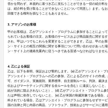
否かを問わず、本規約に基づき乙に支払うことができる一切の紹介料を
は、紹介料を受け取ることができないことについて同意し）ます。なお
回復できる権利を損なうこともありません。
3. アマゾンのお客様
甲のお客様は、乙がアソシエイト・プログラムに参加することによって
られているお客様の注文、お客様のサービスおよび商品販売に関するす
され、甲はいつでもこれらを変更することができます。乙は、甲のお客
ン・サイトとの相互の関係に関する事項について問い合わせがあった場
ン・サイト上の連絡先案内に従うべきである旨述べなければなりません
4. 乙による保証
乙は、以下を表明、保証および誓約します。 (a) 乙がアソシエイト・
アソシエイト・プログラムへの乙の参加、乙による乙のサイトの作成、
可、ガイダンス、実施規則、業界標準、自主規制ルール、判決、裁決ま
伝およびマーケティングに関する全ルールを含む）に違反しないこと、 
結が法的に阻止されないこと）、 (d) 乙がアソシエイト・プログラ
たは声明に依存していないこと、 (e) 乙が米国の制裁対象である場
科されている場合、乙はアソシエイト・プログラムに参加もせずサービス
国の法律と同じ内容の商品、ソフトウェア、技術およびサービスに適用さ