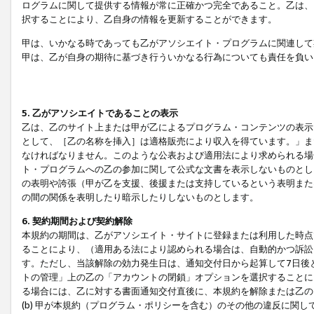
ログラムに関して提供する情報が常に正確かつ完全であること。乙は、
択することにより、乙自身の情報を更新することができます。
甲は、いかなる時であっても乙がアソシエイト・プログラムに関連して
甲は、乙が自身の期待に基づき行ういかなる行為についても責任を負い
5. 乙がアソシエイトであることの表示
乙は、乙のサイト上または甲が乙によるプログラム・コンテンツの表示ま
として、［乙の名称を挿入］は適格販売により収入を得ています。」ま
なければなりません。このような公表および適用法により求められる場
ト・プログラムへの乙の参加に関して公式な文書を表示しないものとし
の表明や誇張（甲が乙を支援、後援または支持しているという表明また
の間の関係を表明したり暗示したりしないものとします。
6. 契約期間および契約解除
本規約の期間は、乙がアソシエイト・サイトに登録または利用した時点
ることにより、（適用ある法により認められる場合は、自動的かつ訴訟
す。ただし、当該解除の効力発生日は、通知交付日から起算して7日後
トの管理」上の乙の「アカウントの閉鎖」オプションを選択することに
る場合には、乙に対する書面通知交付直後に、本規約を解除または乙のア
(b) 甲が本規約（プログラム・ポリシーを含む）のその他の違反に関し