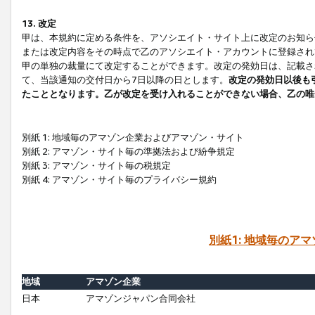
13. 改定
甲は、本規約に定める条件を、アソシエイト・サイト上に改定のお知ら
または改定内容をその時点で乙のアソシエイト・アカウントに登録され
甲の単独の裁量にて改定することができます。改定の発効日は、記載さ
て、当該通知の交付日から7日以降の日とします。
改定の発効日以後も
たこととなります。乙が改定を受け入れることができない場合、乙の唯
別紙 1: 地域毎のアマゾン企業およびアマゾン・サイト
別紙 2: アマゾン・サイト毎の準拠法および紛争規定
別紙 3: アマゾン・サイト毎の税規定
別紙 4: アマゾン・サイト毎のプライバシー規約
別紙1: 地域毎のア
地域
アマゾン企業
日本
アマゾンジャパン合同会社