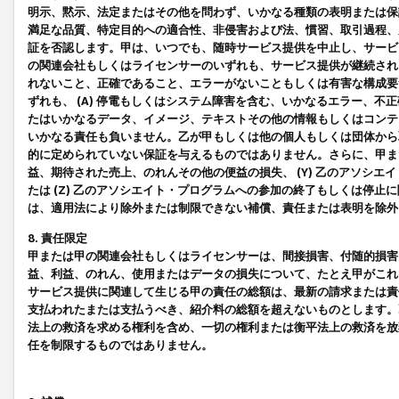
明示、黙示、法定またはその他を問わず、いかなる種類の表明または保
満足な品質、特定目的への適合性、非侵害および法、慣習、取引過程、
証を否認します。甲は、いつでも、随時サービス提供を中止し、サービ
の関連会社もしくはライセンサーのいずれも、サービス提供が継続され
れないこと、正確であること、エラーがないこともしくは有害な構成要
ずれも、 (A) 停電もしくはシステム障害を含む、いかなるエラー、不
たはいかなるデータ、イメージ、テキストその他の情報もしくはコンテ
いかなる責任も負いません。乙が甲もしくは他の個人もしくは団体から
的に定められていない保証を与えるものではありません。さらに、甲また
益、期待された売上、のれんその他の便益の損失、 (Y) 乙のアソシ
たは (Z) 乙のアソシエイト・プログラムへの参加の終了もしくは停
は、適用法により除外または制限できない補償、責任または表明を除外
8. 責任限定
甲または甲の関連会社もしくはライセンサーは、間接損害、付随的損害
益、利益、のれん、使用またはデータの損失について、たとえ甲がこれ
サービス提供に関連して生じる甲の責任の総額は、最新の請求または責
支払われたまたは支払うべき、紹介料の総額を超えないものとします。
法上の救済を求める権利を含め、一切の権利または衡平法上の救済を放
任を制限するものではありません。