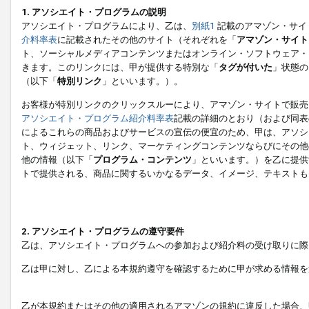
1. アソシエイト・プログラムの説明
アソシエイト・プログラムにより、乙は、
別紙1
記載のアマゾン・サイ
介料率表
に記載されたその他のサイト（それぞれを「
アマゾン・サイト
ト、ソーシャルメディアコンテンツまたはオンライン・ソフトウェア・
きます。このリンクには、甲が提供する特別な「
タグが付いた
」状態の
（以下「
特別リンク
」といいます。）。
お客様が特別リンクのクリックスルーにより、アマゾン・サイトで販売
アソシエイト・プログラム紹介料率表
記載の詳細のとおり（および同表
によるこれらの商品およびサービスの宣伝の便宜のため、甲は、アソシ
ト、ウィジェット、リンク、マーケティングコンテンツならびにその他
他の情報（以下「
プログラム・コンテンツ
」といいます。）を乙に提供
トで提供される、商品に関するいかなるデータ、イメージ、テキストも
2. アソシエイト・プログラムの遵守要件
乙は、アソシエイト・プログラムへの参加および紹介料の受け取りに際
乙は甲に対し、乙による本規約遵守を確認するために甲が求める情報を
乙が本規約またはその他の適用されるアマゾンの規約に違反した場合、