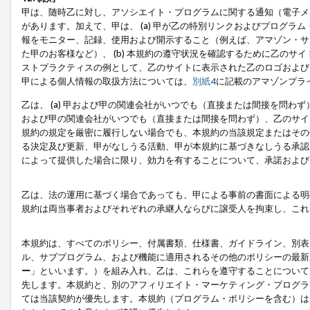
甲は、随時乙に対し、アソシエイト・プログラムに関する通知（電子メ
があります。加えて、甲は、 (a) 甲が乙の特別リンクおよびプログ
報をモニター、記録、使用および開示すること（例えば、アマゾン・サ
た甲のお客様など）、 (b) 本規約の遵守状況を確認するために乙のサイ
ストプラクティスの例として、乙のサイトに表示された乙のロゴおよび
甲による個人情報の取扱方法については、
別紙4
に記載のアマゾンプラ
乙は、 (a) 甲および甲の関連会社がいつでも（直接または間接を問わず
および甲の関連会社がいつでも（直接または間接を問わず）、乙のサイ
規約の規定を厳密に履行しない場合でも、本規約の当該規定またはその他
る決定及び更新、甲がなしうる活動、甲が本規約に基づきなしうる承認
によって提供した場合に限り、効力を有することについて、承諾および
乙は、法の運用に基づく場合であっても、甲による事前の書面による明
規約は両当事者およびそれぞれの承継人ならびに譲受人を拘束し、これ
本規約は、すべてのポリシー、付属書類、仕様書、ガイドライン、別表
ル、サブプログラム、および機能に適用されるその他のポリシーの最新
ー
」といいます。）を組み入れ、乙は、これらを遵守することについて
先します。本規約と、別のアフィリエイト・マーケティング・プログラ
ては当該契約が優先します。本規約（プログラム・ポリシーを含む）は