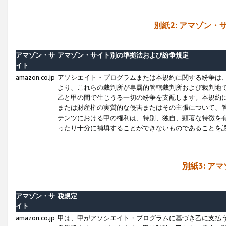
別紙2: アマゾン
アマゾン・サ
アマゾン・サイト別の準拠法および紛争規定
イト
amazon.co.jp
アソシエイト・プログラムまたは本規約に関する紛争は
より、これらの裁判所が専属的管轄裁判所および裁判地
乙と甲の間で生じうる一切の紛争を支配します。本規約
または財産権の実質的な侵害またはその主張について、
テンツにおける甲の権利は、特別、独自、顕著な特徴を
ったり十分に補填することができないものであることを
別紙3: ア
アマゾン・サ
税規定
イト
amazon.co.jp
甲は、甲がアソシエイト・プログラムに基づき乙に支払