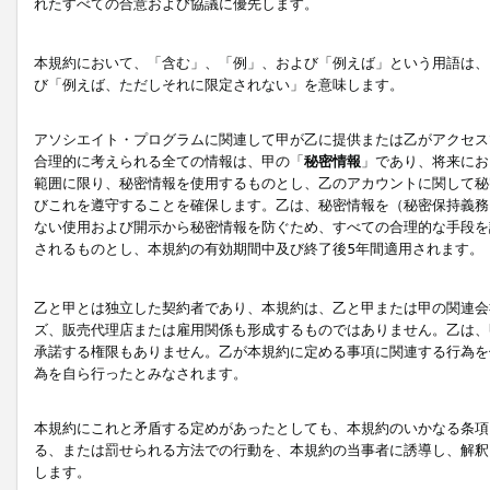
れたすべての合意および協議に優先します。
本規約において、「含む」、「例」、および「例えば」という用語は、
び「例えば、ただしそれに限定されない」を意味します。
アソシエイト・プログラムに関連して甲が乙に提供または乙がアクセス
合理的に考えられる全ての情報は、甲の「
秘密情報
」であり、将来にお
範囲に限り、秘密情報を使用するものとし、乙のアカウントに関して秘
びこれを遵守することを確保します。乙は、秘密情報を（秘密保持義務
ない使用および開示から秘密情報を防ぐため、すべての合理的な手段を
されるものとし、本規約の有効期間中及び終了後5年間適用されます。
乙と甲とは独立した契約者であり、本規約は、乙と甲または甲の関連会
ズ、販売代理店または雇用関係も形成するものではありません。乙は、
承諾する権限もありません。乙が本規約に定める事項に関連する行為を
為を自ら行ったとみなされます。
本規約にこれと矛盾する定めがあったとしても、本規約のいかなる条項
る、または罰せられる方法での行動を、本規約の当事者に誘導し、解釈
します。