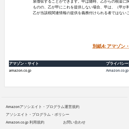
泉徴収することができます。甲は随時、乙からの税金に
ものの、乙が甲にこれを提供しない場合、甲は、（甲が
乙が当該税関連情報の提供を義務付けられる者ではない
別紙4: アマゾ
アマゾン・サイト
プライバシー
amazon.co.jp
Amazon.c
Amazonアソシエイト・プログラム運営規約
アソシエイト・プログラム・ポリシー
Amazon.co.jp 利用規約
お問い合わせ