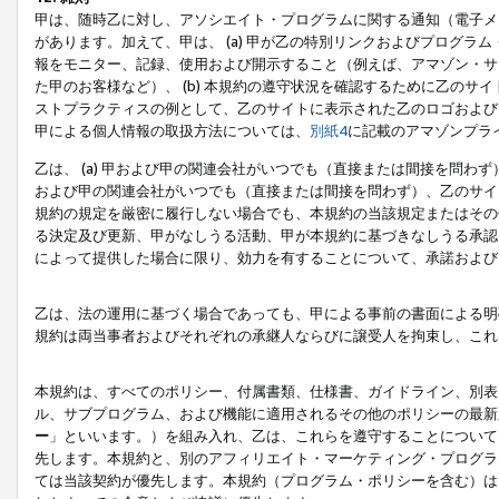
甲は、随時乙に対し、アソシエイト・プログラムに関する通知（電子メ
があります。加えて、甲は、 (a) 甲が乙の特別リンクおよびプログ
報をモニター、記録、使用および開示すること（例えば、アマゾン・サ
た甲のお客様など）、 (b) 本規約の遵守状況を確認するために乙のサイ
ストプラクティスの例として、乙のサイトに表示された乙のロゴおよび
甲による個人情報の取扱方法については、
別紙4
に記載のアマゾンプラ
乙は、 (a) 甲および甲の関連会社がいつでも（直接または間接を問わず
および甲の関連会社がいつでも（直接または間接を問わず）、乙のサイ
規約の規定を厳密に履行しない場合でも、本規約の当該規定またはその他
る決定及び更新、甲がなしうる活動、甲が本規約に基づきなしうる承認
によって提供した場合に限り、効力を有することについて、承諾および
乙は、法の運用に基づく場合であっても、甲による事前の書面による明
規約は両当事者およびそれぞれの承継人ならびに譲受人を拘束し、これ
本規約は、すべてのポリシー、付属書類、仕様書、ガイドライン、別表
ル、サブプログラム、および機能に適用されるその他のポリシーの最新
ー
」といいます。）を組み入れ、乙は、これらを遵守することについて
先します。本規約と、別のアフィリエイト・マーケティング・プログラ
ては当該契約が優先します。本規約（プログラム・ポリシーを含む）は