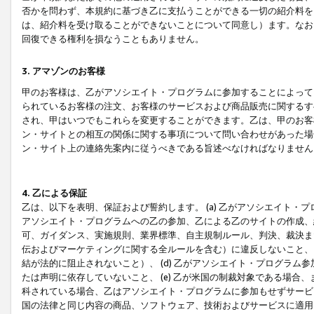
否かを問わず、本規約に基づき乙に支払うことができる一切の紹介料を
は、紹介料を受け取ることができないことについて同意し）ます。なお
回復できる権利を損なうこともありません。
3. アマゾンのお客様
甲のお客様は、乙がアソシエイト・プログラムに参加することによって
られているお客様の注文、お客様のサービスおよび商品販売に関するす
され、甲はいつでもこれらを変更することができます。乙は、甲のお客
ン・サイトとの相互の関係に関する事項について問い合わせがあった場
ン・サイト上の連絡先案内に従うべきである旨述べなければなりません
4. 乙による保証
乙は、以下を表明、保証および誓約します。 (a) 乙がアソシエイト・
アソシエイト・プログラムへの乙の参加、乙による乙のサイトの作成、
可、ガイダンス、実施規則、業界標準、自主規制ルール、判決、裁決ま
伝およびマーケティングに関する全ルールを含む）に違反しないこと、 
結が法的に阻止されないこと）、 (d) 乙がアソシエイト・プログラ
たは声明に依存していないこと、 (e) 乙が米国の制裁対象である場
科されている場合、乙はアソシエイト・プログラムに参加もせずサービス
国の法律と同じ内容の商品、ソフトウェア、技術およびサービスに適用さ