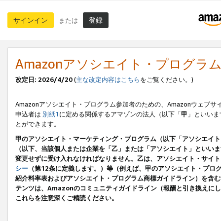
サインイン
登録
または
Amazonアソシエイト・プログラ
改定日: 2026/4/20
(
主な改定内容はこちら
をご覧ください。)
Amazonアソシエイト・プログラム参加者のための、Amazonウェブサ
申込者は
別紙1
に定める関係するアマゾンの法人（以下「
甲
」といいま
とができます。
甲のアソシエイト・マーケティング・プログラム（以下「アソシエイト
（以下、当該個人または企業を「乙」または「アソシエイト」といいま
変更せずに受け入れなければなりません。乙は、アソシエイト・サイト
シー
（第12条に定義します。）等（例えば、甲のアソシエイト・プロ
紹介料率表およびアソシエイト・プログラム商標ガイドライン）を含む本規
テンツは、Amazonのコミュニティガイドライン（報酬と引き換え
これらを注意深くご精読ください。