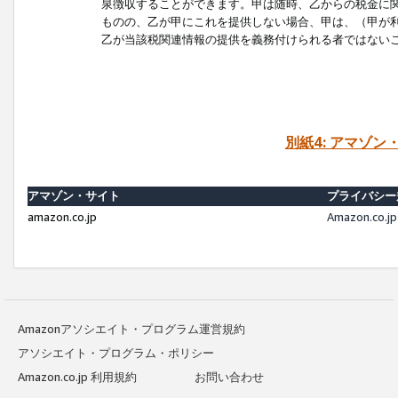
泉徴収することができます。甲は随時、乙からの税金に
ものの、乙が甲にこれを提供しない場合、甲は、（甲が
乙が当該税関連情報の提供を義務付けられる者ではない
別紙4: アマゾ
アマゾン・サイト
プライバシー
amazon.co.jp
Amazon.c
Amazonアソシエイト・プログラム運営規約
アソシエイト・プログラム・ポリシー
Amazon.co.jp 利用規約
お問い合わせ