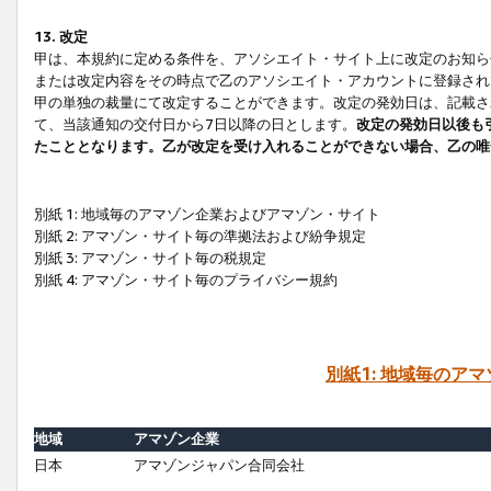
13. 改定
甲は、本規約に定める条件を、アソシエイト・サイト上に改定のお知ら
または改定内容をその時点で乙のアソシエイト・アカウントに登録され
甲の単独の裁量にて改定することができます。改定の発効日は、記載さ
て、当該通知の交付日から7日以降の日とします。
改定の発効日以後も
たこととなります。乙が改定を受け入れることができない場合、乙の唯
別紙 1: 地域毎のアマゾン企業およびアマゾン・サイト
別紙 2: アマゾン・サイト毎の準拠法および紛争規定
別紙 3: アマゾン・サイト毎の税規定
別紙 4: アマゾン・サイト毎のプライバシー規約
別紙1: 地域毎のア
地域
アマゾン企業
日本
アマゾンジャパン合同会社