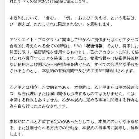
れたすべての合意および協議に優先します。
本規約において、「含む」、「例」、および「例えば」という用語は、
び「例えば、ただしそれに限定されない」を意味します。
アソシエイト・プログラムに関連して甲が乙に提供または乙がアクセス
合理的に考えられる全ての情報は、甲の「
秘密情報
」であり、将来にお
範囲に限り、秘密情報を使用するものとし、乙のアカウントに関して秘
びこれを遵守することを確保します。乙は、秘密情報を（秘密保持義務
ない使用および開示から秘密情報を防ぐため、すべての合理的な手段を
されるものとし、本規約の有効期間中及び終了後5年間適用されます。
乙と甲とは独立した契約者であり、本規約は、乙と甲または甲の関連会
ズ、販売代理店または雇用関係も形成するものではありません。乙は、
承諾する権限もありません。乙が本規約に定める事項に関連する行為を
為を自ら行ったとみなされます。
本規約にこれと矛盾する定めがあったとしても、本規約のいかなる条項
る、または罰せられる方法での行動を、本規約の当事者に誘導し、解釈
します。