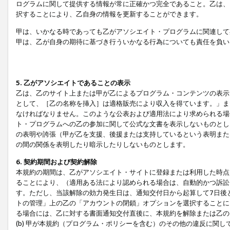
ログラムに関して提供する情報が常に正確かつ完全であること。乙は、
択することにより、乙自身の情報を更新することができます。
甲は、いかなる時であっても乙がアソシエイト・プログラムに関連して
甲は、乙が自身の期待に基づき行ういかなる行為についても責任を負い
5. 乙がアソシエイトであることの表示
乙は、乙のサイト上または甲が乙によるプログラム・コンテンツの表示ま
として、［乙の名称を挿入］は適格販売により収入を得ています。」ま
なければなりません。このような公表および適用法により求められる場
ト・プログラムへの乙の参加に関して公式な文書を表示しないものとし
の表明や誇張（甲が乙を支援、後援または支持しているという表明また
の間の関係を表明したり暗示したりしないものとします。
6. 契約期間および契約解除
本規約の期間は、乙がアソシエイト・サイトに登録または利用した時点
ることにより、（適用ある法により認められる場合は、自動的かつ訴訟
す。ただし、当該解除の効力発生日は、通知交付日から起算して7日後
トの管理」上の乙の「アカウントの閉鎖」オプションを選択することに
る場合には、乙に対する書面通知交付直後に、本規約を解除または乙のア
(b) 甲が本規約（プログラム・ポリシーを含む）のその他の違反に関し