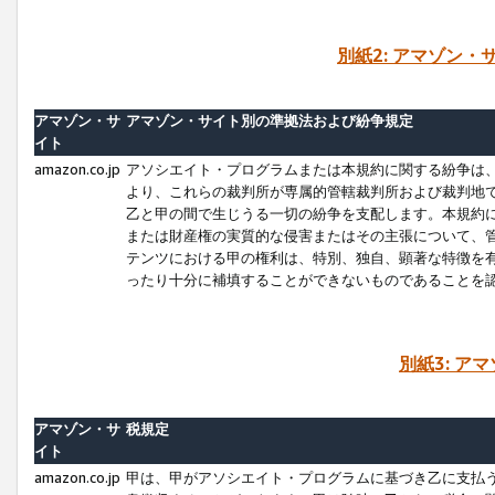
別紙2: アマゾン
アマゾン・サ
アマゾン・サイト別の準拠法および紛争規定
イト
amazon.co.jp
アソシエイト・プログラムまたは本規約に関する紛争は
より、これらの裁判所が専属的管轄裁判所および裁判地
乙と甲の間で生じうる一切の紛争を支配します。本規約
または財産権の実質的な侵害またはその主張について、
テンツにおける甲の権利は、特別、独自、顕著な特徴を
ったり十分に補填することができないものであることを
別紙3: ア
アマゾン・サ
税規定
イト
amazon.co.jp
甲は、甲がアソシエイト・プログラムに基づき乙に支払