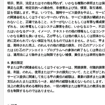
明示、黙示、法定またはその他を問わず、いかなる種類の表明または保
満足な品質、特定目的への適合性、非侵害および法、慣習、取引過程、
証を否認します。甲は、いつでも、随時サービス提供を中止し、サービ
の関連会社もしくはライセンサーのいずれも、サービス提供が継続され
れないこと、正確であること、エラーがないこともしくは有害な構成要
ずれも、 (A) 停電もしくはシステム障害を含む、いかなるエラー、不
たはいかなるデータ、イメージ、テキストその他の情報もしくはコンテ
いかなる責任も負いません。乙が甲もしくは他の個人もしくは団体から
的に定められていない保証を与えるものではありません。さらに、甲また
益、期待された売上、のれんその他の便益の損失、 (Y) 乙のアソシ
たは (Z) 乙のアソシエイト・プログラムへの参加の終了もしくは停
は、適用法により除外または制限できない補償、責任または表明を除外
8. 責任限定
甲または甲の関連会社もしくはライセンサーは、間接損害、付随的損害
益、利益、のれん、使用またはデータの損失について、たとえ甲がこれ
サービス提供に関連して生じる甲の責任の総額は、最新の請求または責
支払われたまたは支払うべき、紹介料の総額を超えないものとします。
法上の救済を求める権利を含め、一切の権利または衡平法上の救済を放
任を制限するものではありません。