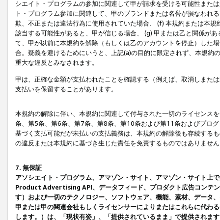
シエイト・プログラムの参加に関連して甲が請求を受ける可能性または責
ト・プログラム参加に関連して、甲のブランドまたは名誉が損なわれる可
欺、不正または違法行為に使用されていた場合、 (f) 本規約または
該当する可能性があると、甲が信じる場合、 (g) 甲または乙と関係
て、甲が以前に本規約を解除（もしくは乙のアカウントを停止）した場合
合。疑義を避けるためにいうと、上記(a)の目的に限定されず、本規約
重大な違反とみなされます。
甲は、正確な金額が支払われたことを確認する（例えば、取消しまたは
支払いを保留することがあります。
本規約の解除に伴い、本規約に関連して付与された一切のライセンスを
条、第5条、第6条、第7条、第8条、第10条および第11条およびプ
基づく支払可能だが未払いの支払義務は、本規約の解除後も存続するも
の違反または本規約に基づき生じた責任を免責するものではありません
7. 無保証
アソシエイト・プログラム、アマゾン・サイト、アマゾン・サイト上で
Product Advertising API、データフィード、プロダクト
す）および一切のテクノロジー、ソフトウェア、機能、素材、データ、
甲または甲の関連会社もしくライセンサーによりまたはこれらに代わる
します。）は、「現状有姿」、「提供されているまま」で提供されます