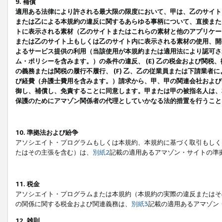
9. 補償
適用ある法律により許される最大限の限度において、甲は、乙のサイト
または乙による本規約の違反に関するあらゆる事柄について、直接または
トに表示される素材（乙のサイトまたはこれらの素材と他のアプリケーシ
または乙のサイト上もしくは乙のサイト内に表示される素材の使用、開発
よるサービス提供の利用（当該使用が本規約または適用法により認可され
ム・ポリシーを含みます。）の条件の違反、 (E) 乙の税金および関
の義務または関税の履行不履行、 (F) 乙、乙の従業員または下請業
び経費（弁護士費用を含みます。）請求から、甲、甲の関連会社および
御し、補償し、免責することに同意します。甲または甲の被指名人は、
保護のためにアマゾン関係者の代理としていかなる法的措置を行うこと
10. 準拠法および紛争
アソシエイト・プログラムもしくは本規約、本規約に基づく取引もしく
たはその主張を含む）は、
別紙2
記載の適用あるアマゾン・サイトの準
11. 税金
アソシエイト・プログラムまたは本規約（本規約の実際の違反またはそ
の関係に関する税金および関連義務は、
別紙3
記載の適用あるアマゾン
12. 雑則