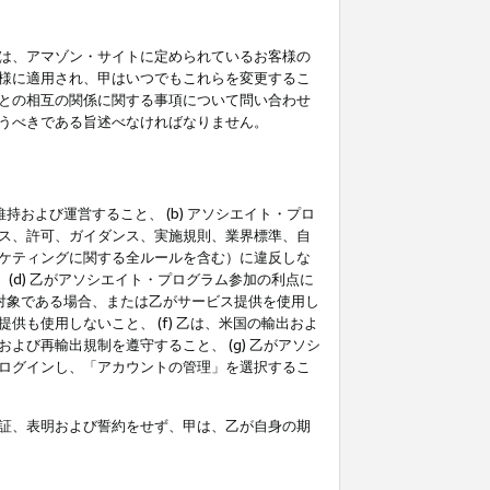
は、アマゾン・サイトに定められているお客様の
様に適用され、甲はいつでもこれらを変更するこ
との相互の関係に関する事項について問い合わせ
うべきである旨述べなければなりません。
持および運営すること、 (b) アソシエイト・プロ
ス、許可、ガイダンス、実施規則、業界標準、自
ケティングに関する全ルールを含む）に違反しな
(d) 乙がアソシエイト・プログラム参加の利点に
裁対象である場合、または乙がサービス提供を使用し
も使用しないこと、 (f) 乙は、米国の輸出およ
び再輸出規制を遵守すること、 (g) 乙がアソシ
ログインし、「アカウントの管理」を選択するこ
証、表明および誓約をせず、甲は、乙が自身の期