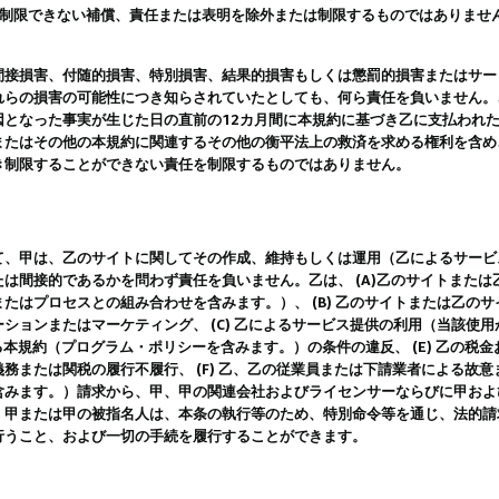
は制限できない補償、責任または表明を除外または制限するものではありませ
間接損害、付随的損害、特別損害、結果的損害もしくは懲罰的損害またはサー
れらの損害の可能性につき知らされていたとしても、何ら責任を負いません。
因となった事実が生じた日の直前の12カ月間に本規約に基づき乙に支払われ
またはその他の本規約に関連するその他の衡平法上の救済を求める権利を含め
き制限することができない責任を制限するものではありません。
て、甲は、乙のサイトに関してその作成、維持もしくは運用（乙によるサービ
は間接的であるかを問わず責任を負いません。乙は、 (A)乙のサイトまた
たはプロセスとの組み合わせを含みます。）、 (B) 乙のサイトまたは乙の
ションまたはマーケティング、 (C) 乙によるサービス提供の利用（当該使
よる本規約（プログラム・ポリシーを含みます。）の条件の違反、 (E) 乙の
務または関税の履行不履行、 (F) 乙、乙の従業員または下請業者による故
含みます。）請求から、甲、甲の関連会社およびライセンサーならびに甲およ
。甲または甲の被指名人は、本条の執行等のため、特別命令等を通じ、法的請
行うこと、および一切の手続を履行することができます。