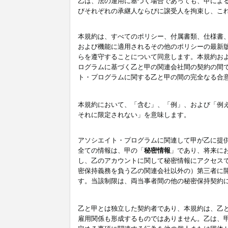
乙は、法の運用に基づく場合であっても、甲によ
びそれぞれの承継人ならびに譲受人を拘束し、こ
本規約は、すべてのポリシー、付属書類、仕様書
および機能に適用されるその他のポリシーの最新
らを遵守することについて同意します。本規約お
ログラムに基づく乙と甲の関連会社間の契約の間
ト・プログラムに関する乙と甲の間の完全なる合
本規約において、「含む」、「例」、および「例
それに限定されない」を意味します。
アソシエイト・プログラムに関連して甲が乙に提
全ての情報は、甲の「
秘密情報
」であり、将来に
し、乙のアカウントに関して秘密情報にアクセス
密保持義務を負う乙の関連会社以外の）第三者に
す。当該制限は、両当事者間の他の秘密保持契約
乙と甲とは独立した契約者であり、本規約は、乙
雇用関係も形成するものではありません。乙は、