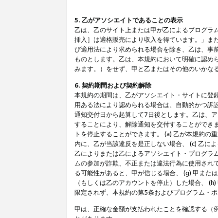
5. 乙がアソシエイトであることの表示
乙は、乙のサイト上または甲が乙によるプログラム
挿入］は適格販売により収入を得ています。」ま
び適用法により求められる場合を除き、乙は、事
ものとします。乙は、本規約において明確に認め
みます。）をせず、甲と乙またはその他のいかな
6. 契約期間および契約解除
本規約の期間は、乙がアソシエイト・サイトに登
用ある法により認められる場合は、自動的かつ訴
通知交付日から起算して7日後とします。乙は、
することにより、解除通知を交付することができ
トを停止することができます。 (a) 乙が本規約
内に、乙が当該違反を是正しない場合、 (c) 乙
乙によりまたは乙によるアソシエイト・プログラム
ムの参加が詐欺、不正または違法行為に使用されて
る可能性があると、甲が信じる場合、 (g) 甲
（もしくは乙のアカウントを停止）した場合、 (h
限定されず、本規約の第5条およびプログラム・
甲は、正確な金額が支払われたことを確認する（