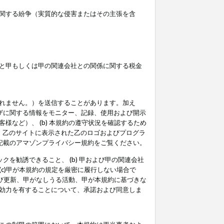
関する紛争（実質的な侵害またはその主張を含
と甲もしくは甲の関連会社との関係に関する税金
られません。）を送信することがあります。加え
ーザに関する情報をモニター、記録、使用および開示
など）、 (b) 本規約の遵守状況を確認するため
て、乙のサイトに表示された乙のロゴおよびプログラ
記載のアマゾンプライバシー規約をご覧ください。
クを勧誘できること、 (b) 甲および甲の関連会社
c)甲が本規約の規定を厳密に履行しない場合で
及び更新、甲がなしうる活動、甲が本規約に基づきな
効力を有することについて、承諾および同意しま