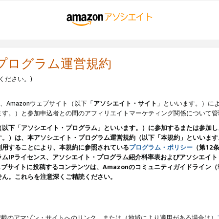
・プログラム運営規約
ください。)
、Amazonウェブサイト（以下「
アソシエイト・サイト
」といいます。）に
ます。）と参加申込者との間のアフィリエイトマーケティング関係について管
（以下「アソシエイト・プログラム」といいます。）に参加するまたは参加し
す。）は、本アソシエイト・プログラム運営規約（以下「本規約」といいます
利用することにより、本規約に参照されている
プログラム・ポリシー
（第12
ムIPライセンス、アソシエイト・プログラム紹介料率表およびアソシエイ
pのウェブサイトに投稿するコンテンツは、Amazonのコミュニティガイドライ
せん。これらを注意深くご精読ください。
載のアマゾン・サイトへのリンク、または（地域により適用がある場合は）