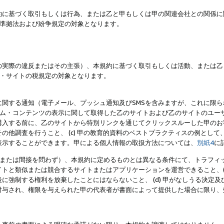
約に基づく取引もしくは行為、または乙と甲もしくは甲の関連会社との関係に
準拠法および紛争規定の対象となります。
の実際の違反またはその主張）、本規約に基づく取引もしくは活動、または乙
・サイトの税規定の対象となります。
に関する通知（電子メール、プッシュ通知及びSMSを含みますが、これに限
ログラム・コンテンツの表示に関して取得した乙のサイトおよび乙のサイトのユ
入する前に、乙のサイトから特別リンクを通じてクリックスルーした甲のお客様
の他調査を行うこと、 (c) 甲の教育的資料のベストプラクティスの例とし
表示することができます。甲による個人情報の取扱方法については、
別紙4
に
直接または間接を問わず）、本規約に定めるものとは異なる条件にて、トラフィッ
トと類似または競合するサイトまたはアプリケーションを運営できること、(
に強制する権利を放棄したことにはならないこと、 (d) 甲がなしうる決定
付与され、権限を与えられた甲の代表者が書面によって提供した場合に限り、