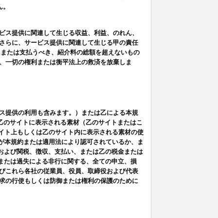
ん。
ビス提供に関連して生じる収益、利益、のれん、
さらに、サービス提供に関連して生じる甲の責任
たまたは支払うべき、紹介料の総額を超えないもの
、一切の権利または衡平法上の救済を放棄しま
ス提供の利用も含みます。）または乙による本規
は乙のサイトに表示される素材（乙のサイトまたはこ
サイト上もしくは乙のサイト内に表示される素材の使
用が本規約または適用法により認可されているか、ま
税金および関税、徴収、支払い、または乙の税金または
意または過失による非行に関する、全ての申立、損
びこれら各社の従業員、役員、取締役および代表
求の行使もしくは防御または権利の保護のために