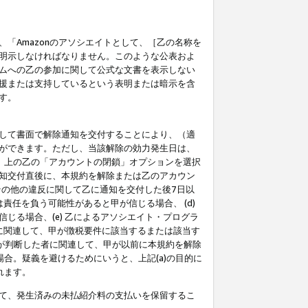
「Amazonのアソシエイトとして、［乙の名称を
明示しなければなりません。このような公表およ
ムへの乙の参加に関して公式な文書を表示しない
援または支持しているという表明または暗示を含
す。
して書面で解除通知を交付することにより、（適
ができます。ただし、当該解除の効力発生日は、
」上の乙の「アカウントの閉鎖」オプションを選択
知交付直後に、本規約を解除または乙のアカウン
のその他の違反に関して乙に通知を交付した後7日以
責任を負う可能性があると甲が信じる場合、 (d)
る場合、(e) 乙によるアソシエイト・プログラ
為に関連して、甲が徴税要件に該当するまたは該当す
甲が判断した者に関連して、甲が以前に本規約を解除
場合。疑義を避けるためにいうと、上記(a)の目的に
れます。
て、発生済みの未払紹介料の支払いを保留するこ