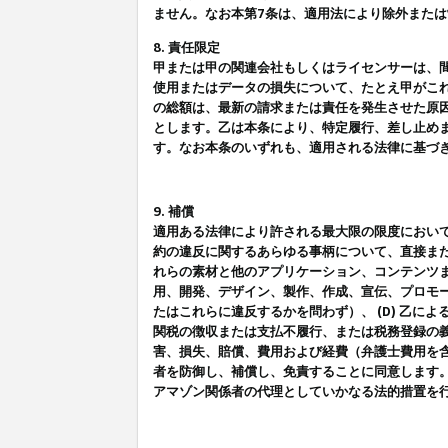
ません。なお本第7条は、適用法により除外また
8. 責任限定
甲または甲の関連会社もしくはライセンサーは、
使用またはデータの損失について、たとえ甲がこ
の総額は、最新の請求または責任を発生させた原
とします。乙は本条により、特定履行、差し止め
す。なお本条のいずれも、適用される法律に基づ
9. 補償
適用ある法律により許される最大限の限度におい
約の違反に関するあらゆる事柄について、直接また
れらの素材と他のアプリケーション、コンテンツま
用、開発、デザイン、製作、作成、宣伝、プロモー
たはこれらに違反するかを問わず）、 (D) 乙に
関税の徴収または支払不履行、または税務登録の義
害、損失、賠償、費用および経費（弁護士費用を
者を防御し、補償し、免責することに同意します
アマゾン関係者の代理としていかなる法的措置を