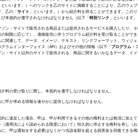
」といいます。）へのリンクを乙のサイトに掲載することにより、乙のウェブ
下、乙の「
サイト
」といいます。）から紹介料を得ることができます。このリ
よび本規約が遵守されなければなりません（以下「
特別リンク
」といいます。
マゾン・サイトで販売される商品または提供されるサービスを購入したり、そ
表の制限に応じて）、適格販売に伴うプログラム紹介料を受け取ることができ
ムに関連して、データ、イメージ、テキスト、リンクフォーマット、ウィジェ
グラムインターフェイス（API）およびその他の情報（以下「
プログラム・
ゾン・サイト以外のサイトで提供される、商品に関するいかなるデータ、イメ
紹介料の受け取りに際し、本規約を遵守しなければなりません。
めに甲が求める情報を速やかに提供しなければなりません。
規約に違反した場合、甲は、甲が利用できるその他の権利または救済に加えて
を（適用法により認められる限度において）恒久的に停止する権利を有し（お
めに、甲は通知をする必要はなくかつ当該金額を超える損害金を回復できる権