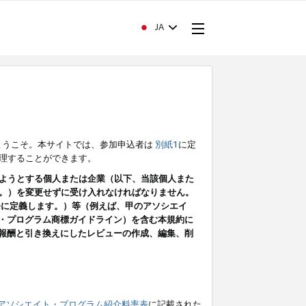
JA
ようこそ。本サイトでは、参加申込者は
別紙1
に定
理することができます。
ようとする個人または企業（以下、当該個人また
。）を変更せずに受け入れなければなりません。
条に定義します。）等（例えば、甲のアソシエイ
ト・プログラム商標ガイドライン）を含む本規約に
ン（報酬と引き換えにしたレビューの作成、編集、削
アソシエイト・プログラム紹介料率表
に記載された