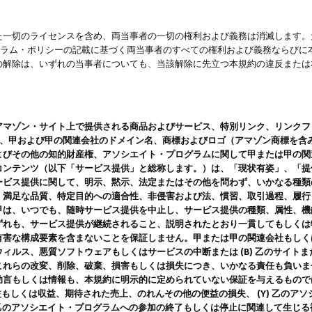
一切のライセンスを含め、両当事者の一切の権利および義務は消滅します。た
ログラム・ポリシーの記載に基づく両当事者のすべての権利および義務ならび
の解除は、いずれの当事者についても、当該解除に先立つ本規約の違反または
ン・サイト上で提供される商品およびサービス、特別リンク、リンクフォーマット、
ツ、甲および甲の関連会社のドメイン名、商標およびロゴ（アマゾン商標を含
よびその他の知的財産権、アソシエイト・プログラムに関して甲または甲の関
コンテンツ（以下「サービス提供」と総称します。）は、「現状有姿」、「提
ービス提供に関して、明示、黙示、法定またはその他を問わず、いかなる種類
、満足な品質、特定目的への適合性、非侵害および法、慣習、取引過程、履行
甲は、いつでも、随時サービス提供を中止し、サービス提供の種類、属性、機
ずれも、サービス提供が継続されること、説明されたとおり一貫してもしくは
害な構成要素を含まないことを保証しません。甲または甲の関連会社もしくはラ
ィルス、悪質ソフトウェアもしくはサービスの中断または (B) 乙のサイト
これらの改変、削除、破棄、損害もしくは損失につき、いかなる責任も負いま
助言もしくは情報も、本規約に明示的に定められていない保証を与えるもので
利益もしくは収益、期待された売上、のれんその他の便益の損失、 (Y) 乙の
) 乙のアソシエイト・プログラムへの参加の終了もしくは停止に関連して生じ