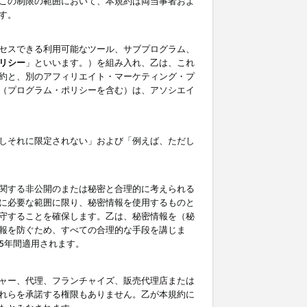
この制限の範囲において、本規約は両当事者およ
す。
セスできる利用可能なツール、サブプログラム、
リシー
」といいます。）を組み入れ、乙は、これ
約と、別のアフィリエイト・マーケティング・プ
（プログラム・ポリシーを含む）は、アソシエイ
しそれに限定されない」および「例えば、ただし
関する非公開のまたは秘密と合理的に考えられる
に必要な範囲に限り、秘密情報を使用するものと
守することを確保します。乙は、秘密情報を（秘
報を防ぐため、すべての合理的な手段を講じま
5年間適用されます。
ャー、代理、フランチャイズ、販売代理店または
れらを承諾する権限もありません。乙が本規約に