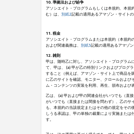
10. 準拠法および紛争
アソシエイト・プログラムもしくは本規約、本規
む）は、
別紙2
記載の適用あるアマゾン・サイトの
11. 税金
アソシエイト・プログラムまたは本規約（本規約
および関連義務は、
別紙3
記載の適用あるアマゾン
12. 雑則
甲は、随時乙に対し、アソシエイト・プログラム
て、甲は、 (a) 甲が乙の特別リンクおよびプ
すること（例えば、アマゾン・サイト上で商品を購
に乙のサイトを確認、モニター、クロールおよびそ
ム・コンテンツの実装を利用、再生、頒布および
乙は、 (a) 甲および甲の関連会社がいつでも（
がいつでも（直接または間接を問わず）、乙のサイ
も、本規約の当該規定またはその他の規定をその後
しうる承認は、甲の単独の裁量により実施または
す。