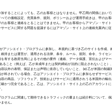
参加することによっても、乙のお客様とはなりません。甲乙間の関係において
すべての価格設定、売買条件、規則、ポリシーおよび運用手続きは、甲のお客
甲のお客様と連絡をとることはできません。甲のお客様からアマゾン・サイト
ーサービスに関する問題を提議するにはアマゾン・サイト上の連絡先案内に従
 乙がアソシエイト・プログラムに参加し、本規約に基づき乙のサイトを作成、維
、維持または運営が、適用される法律、条令、ルール、規則、命令、ライセン
権を有する政府当局によるその他の要件（連絡、データ保護、宣伝およびマー
力があること（例えば、乙が未成年または契約締結が法的に阻止されないこと）、 
容以外の表明、保証または声明に依存していないこと、 (e) 乙が米国の制
が科されている場合、乙はアソシエイト・プログラムに参加もせずサービス提供
容の商品、ソフトウェア、技術およびサービスに適用されうる米国外の輸出およ
正確かつ完全であること。乙は、アソシエイト・サイト上の乙のアカウントに
す。
プログラムに関連して期待できるトラフィックの量または紹介料について、保
いません。