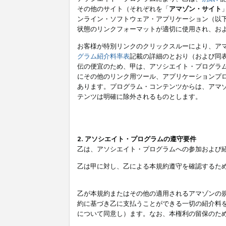
その他のサイト（それぞれを「
アマゾン・サイト
ンライン・ソフトウェア・アプリケーション（以
状態のリンクフォーマットが適切に使用され、お
お客様が特別リンクのクリックスルーにより、ア
グラム紹介料率表
記載の詳細のとおり（および同
伝の便宜のため、甲は、アソシエイト・プログラ
にその他のリンク用ツール、アプリケーションプロ
あります。プログラム・コンテンツからは、アマ
テンツは明確に除外されるものとします。
2. アソシエイト・プログラムの遵守要件
乙は、アソシエイト・プログラムへの参加および
乙は甲に対し、乙による本規約遵守を確認するた
乙が本規約またはその他の適用されるアマゾンの
約に基づき乙に支払うことができる一切の紹介料
について同意し）ます。なお、本権利の留保のた