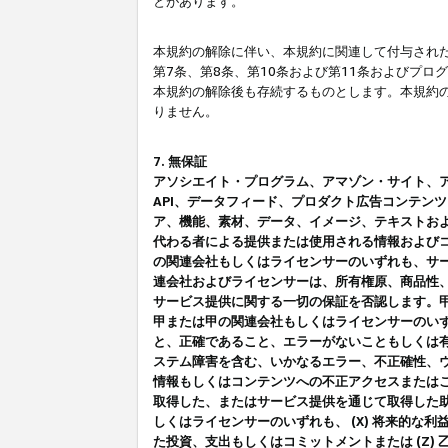
とがあります。
本規約の解除に伴い、本規約に関連して付与された
第7条、第8条、第10条および第11条およびプ
本規約の解除後も存続するものとします。本規約
りません。
7. 無保証
アソシエイト・プログラム、アマゾン・サイト、アマゾ
API、データフィード、プロダクト広告コンテン
ア、機能、素材、データ、イメージ、テキストお
代わる者による提供または使用される情報および
の関連会社もしくはライセンサーのいずれも、サ
連会社およびライセンサーは、所有権原、商品性
サービス提供に関する一切の保証を否認します。
甲または甲の関連会社もしくはライセンサーのい
と、正確であること、エラーがないこともしくは有
ステム障害を含む、いかなるエラー、不正確性、ウ
情報もしくはコンテンツへの不正アクセスまたは
取得した、またはサービス提供を通じて取得した
しくはライセンサーのいずれも、 (X) 将来的な
た投資、支出もしくはコミットメントまたは (Z