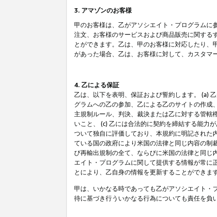
3. アマゾンのお客様
甲のお客様は、乙がアソシエイト・プログラムに
注文、お客様のサービスおよび商品販売に関する
とができます。乙は、甲のお客様に対応したり、
があった場合、乙は、お客様に対して、カスタマ
4. 乙による保証
乙は、以下を表明、保証および誓約します。 (a)
グラムへの乙の参加、乙による乙のサイトの作成
主規制ルール、判決、裁決または乙に対する管轄
いこと、 (c) 乙には合法的に契約を締結する能
ついて独自に評価しており、本規約に明記された内
ている国の政府により米国の法律と同じ内容の制裁
び再輸出規制の全て、ならびに米国の法律と同じ内
エイト・プログラムに関して提供する情報が常に
とにより、乙自身の情報を更新することができま
甲は、いかなる時であっても乙がアソシエイト・
待に基づき行ういかなる行為についても責任を負