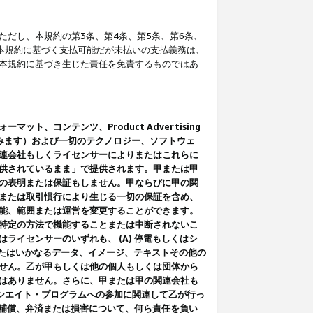
だし、本規約の第3条、第4条、第5条、第6条、
に本規約に基づく支払可能だが未払いの支払義務は、
本規約に基づき生じた責任を免責するものではあ
コンテンツ、Product Advertising
みます）および一切のテクノロジー、ソフトウェ
連会社もしくライセンサーによりまたはこれらに
供されているまま」で提供されます。甲または甲
の表明または保証もしません。甲ならびに甲の関
または取引慣行により生じる一切の保証を含め、
能、範囲または運営を変更することができます。
特定の方法で機能することまたは中断されないこ
イセンサーのいずれも、 (A) 停電もしくはシ
またはいかなるデータ、イメージ、テキストその他の
せん。乙が甲もしくは他の個人もしくは団体から
はありません。さらに、甲または甲の関連会社も
アソシエイト・プログラムへの参加に関連して乙が行っ
る補償、弁済または損害について、何ら責任を負い