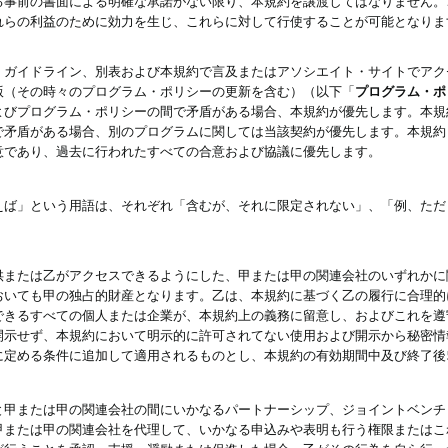
る事前の書面による明確な承諾がない限り、本規約を譲渡してはなりません。
れらの利益のために効力を生じ、これらに対して行使することが可能となりま
、ガイドライン、別表および本規約で言及またはアソシエイト・サイトでアク
版（その時々のプログラム・ポリシーの更新を含む）（以下「
プログラム・ポ
よびプログラム・ポリシーの間で矛盾がある場合、本規約が優先します。本規
で矛盾がある場合、別のプログラムに関しては当該契約が優先します。本規約
意であり、過去に行われたすべての合意および協議に優先します。
えば」という用語は、それぞれ「含むが、それに限定されない」、「例、ただ
供または乙がアクセスできるようにした、甲または甲の関連会社のいずれかに
おいても甲の独占的財産となります。乙は、本規約に基づく乙の履行に合理的
できるすべての個人または企業が、本規約上の義務に留意し、およびこれを遵
開示せず、本規約において明示的に許可されてない使用および開示から秘密情
に定める条件に追加して適用されるものとし、本規約の有効期間中及び終了後
と甲または甲の関連会社の間にいかなるパートナーシップ、ジョイントベンチ
甲または甲の関連会社を代理して、いかなる申込みや表明も行う権限またはこ