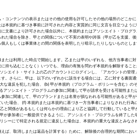
・コンテンツの表示またはその他の使用を許可したその他の場所のどこかに、
たは本規約に基づき事前に許可された内容と実質的に同じ文言を目立つように
前に文書により許可された場合以外に、本規約またはアソシエイト・プログラ
られた場合を除き、甲との関係について不実の表明や誇張（甲が乙を支援、後
る個人もしくは事業体との間の関係を表明したり暗示したりしないものとしま
録または利用した時点で開始します。乙または甲のいずれも、他方当事者に対
訟に持ち込むことなく）いつでも、理由の有無を問わず本規約を解除すること
アソシエイト・サイト上の乙のアカウントにログインし、「アカウントの管理
ます。さらに、甲は、以下のいずれかに該当する場合には、乙に対する書面通
の重大な違反を犯した場合、 (b) 甲が本規約（プログラム・ポリシーを含む）
によるアソシエイト・プログラムの参加に関連して甲が請求を受ける可能性または
参加に関連して、甲のブランドまたは名誉が損なわれる可能性があると甲が信じ
いた場合、 (f) 本規約または本規約に基づき一方当事者によりなされた行
または乙と関係があるもしくは何らかの理由により乙と協調して行動していると
) 甲が参加者に一般提供できるように、アソシエイト・プログラムを終了した
ポリシーにて特定される規定に違反した場合は、本規約の重大な違反とみなさ
例えば、取消しまたは返品を計算する）ために、解除後の合理的な期間におい