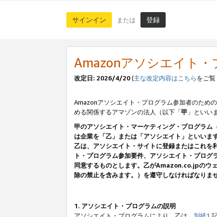
サインイン
登録
または
Amazonアソシエイト
改定日: 2026/4/20
(
主な改定内容はこちら
をご覧
Amazonアソシエイト・プログラム参加者のための
める関係するアマゾンの法人（以下「
甲
」といい
甲のアソシエイト・マーケティング・プログラム
は企業を「乙」または「アソシエイト」といいま
乙は、アソシエイト・サイトに登録またはこれを
ト・プログラム参加要件、アソシエイト・プログラ
同意するものとします。乙がAmazon.co.j
除の禁止を含みます。）を遵守しなければなりま
1. アソシエイト・プログラムの説明
アソシエイト・プログラムにより、乙は、
別紙1
記