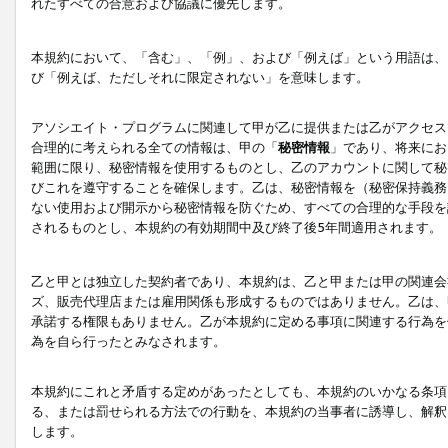
れたすべての合意および協議に優先します。
本規約において、「含む」、「例」、および「例えば」という用語は、
び「例えば、ただしそれに限定されない」を意味します。
アソシエイト・プログラムに関連して甲が乙に提供または乙がアクセス
合理的に考えられる全ての情報は、甲の「
秘密情報
」であり、将来にお
範囲に限り、秘密情報を使用するものとし、乙のアカウントに関して秘
びこれを遵守することを確保します。乙は、秘密情報を（秘密保持義務
ない使用および開示から秘密情報を防ぐため、すべての合理的な手段を
されるものとし、本規約の有効期間中及び終了後5年間適用されます。
乙と甲とは独立した契約者であり、本規約は、乙と甲または甲の関連会
ズ、販売代理店または雇用関係も形成するものではありません。乙は、
承諾する権限もありません。乙が本規約に定める事項に関連する行為を
為を自ら行ったとみなされます。
本規約にこれと矛盾する定めがあったとしても、本規約のいかなる条項
る、または罰せられる方法での行動を、本規約の当事者に誘導し、解釈
します。