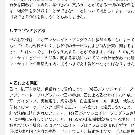
否かを問わず、本規約に基づき乙に支払うことができる一切の紹介料を
は、紹介料を受け取ることができないことについて同意し）ます。なお
回復できる権利を損なうこともありません。
3. アマゾンのお客様
甲のお客様は、乙がアソシエイト・プログラムに参加することによって
られているお客様の注文、お客様のサービスおよび商品販売に関するす
され、甲はいつでもこれらを変更することができます。乙は、甲のお客
ン・サイトとの相互の関係に関する事項について問い合わせがあった場
ン・サイト上の連絡先案内に従うべきである旨述べなければなりません
4. 乙による保証
乙は、以下を表明、保証および誓約します。 (a) 乙がアソシエイト・
アソシエイト・プログラムへの乙の参加、乙による乙のサイトの作成、
可、ガイダンス、実施規則、業界標準、自主規制ルール、判決、裁決ま
伝およびマーケティングに関する全ルールを含む）に違反しないこと、 
結が法的に阻止されないこと）、 (d) 乙がアソシエイト・プログラ
たは声明に依存していないこと、 (e) 乙が米国の制裁対象である場
科されている場合、乙はアソシエイト・プログラムに参加もせずサービス
国の法律と同じ内容の商品、ソフトウェア、技術およびサービスに適用さ