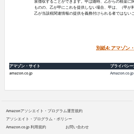
泉徴収することができます。甲は随時、乙からの税金に
ものの、乙が甲にこれを提供しない場合、甲は、（甲が
乙が当該税関連情報の提供を義務付けられる者ではない
別紙4: アマゾ
アマゾン・サイト
プライバシー
amazon.co.jp
Amazon.c
Amazonアソシエイト・プログラム運営規約
アソシエイト・プログラム・ポリシー
Amazon.co.jp 利用規約
お問い合わせ