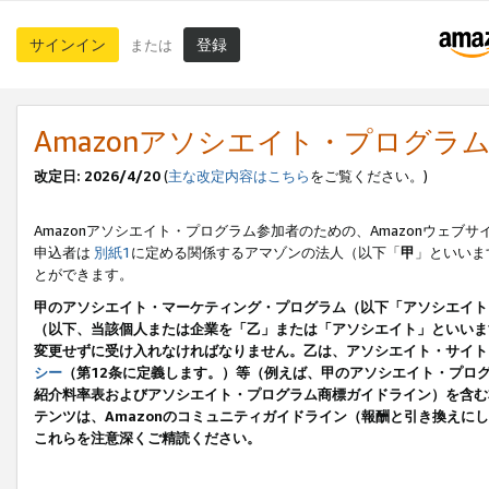
サインイン
登録
または
Amazonアソシエイト・プログラ
改定日: 2026/4/20
(
主な改定内容はこちら
をご覧ください。)
Amazonアソシエイト・プログラム参加者のための、Amazonウェブサ
申込者は
別紙1
に定める関係するアマゾンの法人（以下「
甲
」といいま
とができます。
甲のアソシエイト・マーケティング・プログラム（以下「アソシエイト
（以下、当該個人または企業を「乙」または「アソシエイト」といいま
変更せずに受け入れなければなりません。乙は、アソシエイト・サイト
シー
（第12条に定義します。）等（例えば、甲のアソシエイト・プロ
紹介料率表およびアソシエイト・プログラム商標ガイドライン）を含む本規
テンツは、Amazonのコミュニティガイドライン（報酬と引き換え
これらを注意深くご精読ください。