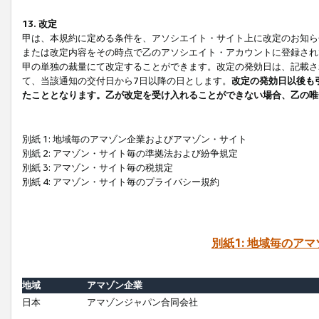
13. 改定
甲は、本規約に定める条件を、アソシエイト・サイト上に改定のお知ら
または改定内容をその時点で乙のアソシエイト・アカウントに登録され
甲の単独の裁量にて改定することができます。改定の発効日は、記載さ
て、当該通知の交付日から7日以降の日とします。
改定の発効日以後も
たこととなります。乙が改定を受け入れることができない場合、乙の唯
別紙 1: 地域毎のアマゾン企業およびアマゾン・サイト
別紙 2: アマゾン・サイト毎の準拠法および紛争規定
別紙 3: アマゾン・サイト毎の税規定
別紙 4: アマゾン・サイト毎のプライバシー規約
別紙1: 地域毎のア
地域
アマゾン企業
日本
アマゾンジャパン合同会社