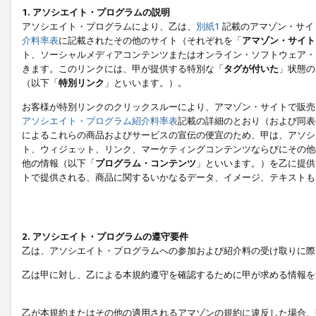
1. アソシエイト・プログラムの説明
アソシエイト・プログラムにより、乙は、
別紙1
記載のアマゾン・サイ
介料率表
に記載されたその他のサイト（それぞれを「
アマゾン・サイト
ト、ソーシャルメディアコンテンツまたはオンライン・ソフトウェア・
きます。このリンクには、甲が提供する特別な「
タグが付いた
」状態の
（以下「
特別リンク
」といいます。）。
お客様が特別リンクのクリックスルーにより、アマゾン・サイトで販売
アソシエイト・プログラム紹介料率表
記載の詳細のとおり（および同表
によるこれらの商品およびサービスの宣伝の便宜のため、甲は、アソシ
ト、ウィジェット、リンク、マーケティングコンテンツならびにその他
他の情報（以下「
プログラム・コンテンツ
」といいます。）を乙に提供
トで提供される、商品に関するいかなるデータ、イメージ、テキストも
2. アソシエイト・プログラムの遵守要件
乙は、アソシエイト・プログラムへの参加および紹介料の受け取りに際
乙は甲に対し、乙による本規約遵守を確認するために甲が求める情報を
乙が本規約またはその他の適用されるアマゾンの規約に違反した場合、