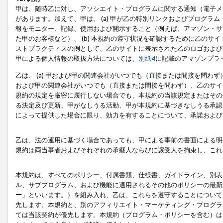
甲は、随時乙に対し、アソシエイト・プログラムに関する通知（電子メ
があります。加えて、甲は、 (a) 甲が乙の特別リンクおよびプログ
報をモニター、記録、使用および開示すること（例えば、アマゾン・サ
た甲のお客様など）、 (b) 本規約の遵守状況を確認するために乙のサイ
ストプラクティスの例として、乙のサイトに表示された乙のロゴおよび
甲による個人情報の取扱方法については、
別紙4
に記載のアマゾンプラ
乙は、 (a) 甲および甲の関連会社がいつでも（直接または間接を問わず
および甲の関連会社がいつでも（直接または間接を問わず）、乙のサイ
規約の規定を厳密に履行しない場合でも、本規約の当該規定またはその他
る決定及び更新、甲がなしうる活動、甲が本規約に基づきなしうる承認
によって提供した場合に限り、効力を有することについて、承諾および
乙は、法の運用に基づく場合であっても、甲による事前の書面による明
規約は両当事者およびそれぞれの承継人ならびに譲受人を拘束し、これ
本規約は、すべてのポリシー、付属書類、仕様書、ガイドライン、別表
ル、サブプログラム、および機能に適用されるその他のポリシーの最新
ー
」といいます。）を組み入れ、乙は、これらを遵守することについて
先します。本規約と、別のアフィリエイト・マーケティング・プログラ
ては当該契約が優先します。本規約（プログラム・ポリシーを含む）は