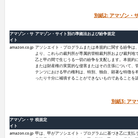
別紙2: アマゾン
アマゾン・サ
アマゾン・サイト別の準拠法および紛争規定
イト
amazon.co.jp
アソシエイト・プログラムまたは本規約に関する紛争は
より、これらの裁判所が専属的管轄裁判所および裁判地
乙と甲の間で生じうる一切の紛争を支配します。本規約
または財産権の実質的な侵害またはその主張について、
テンツにおける甲の権利は、特別、独自、顕著な特徴を
ったり十分に補填することができないものであることを
別紙3: ア
アマゾン・サ
税規定
イト
amazon.co.jp
甲は、甲がアソシエイト・プログラムに基づき乙に支払