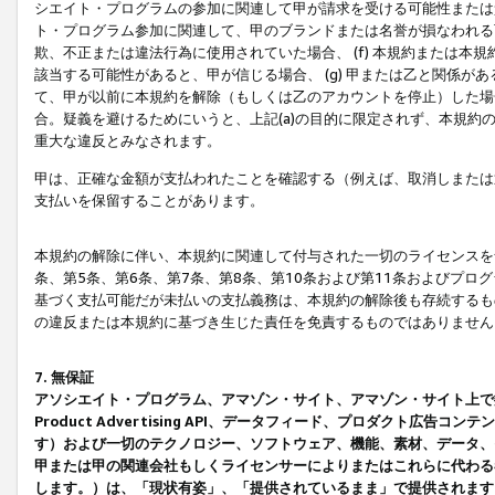
シエイト・プログラムの参加に関連して甲が請求を受ける可能性または責
ト・プログラム参加に関連して、甲のブランドまたは名誉が損なわれる可
欺、不正または違法行為に使用されていた場合、 (f) 本規約または
該当する可能性があると、甲が信じる場合、 (g) 甲または乙と関係
て、甲が以前に本規約を解除（もしくは乙のアカウントを停止）した場合
合。疑義を避けるためにいうと、上記(a)の目的に限定されず、本規約
重大な違反とみなされます。
甲は、正確な金額が支払われたことを確認する（例えば、取消しまたは
支払いを保留することがあります。
本規約の解除に伴い、本規約に関連して付与された一切のライセンスを
条、第5条、第6条、第7条、第8条、第10条および第11条およびプ
基づく支払可能だが未払いの支払義務は、本規約の解除後も存続するも
の違反または本規約に基づき生じた責任を免責するものではありません
7. 無保証
アソシエイト・プログラム、アマゾン・サイト、アマゾン・サイト上で
Product Advertising API、データフィード、プロダクト
す）および一切のテクノロジー、ソフトウェア、機能、素材、データ、
甲または甲の関連会社もしくライセンサーによりまたはこれらに代わる
します。）は、「現状有姿」、「提供されているまま」で提供されます