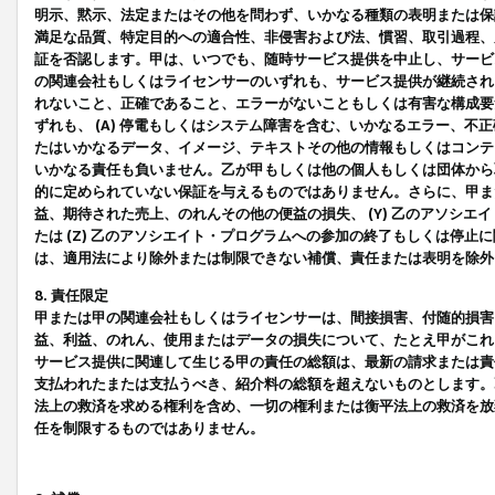
明示、黙示、法定またはその他を問わず、いかなる種類の表明または保
満足な品質、特定目的への適合性、非侵害および法、慣習、取引過程、
証を否認します。甲は、いつでも、随時サービス提供を中止し、サービ
の関連会社もしくはライセンサーのいずれも、サービス提供が継続され
れないこと、正確であること、エラーがないこともしくは有害な構成要
ずれも、 (A) 停電もしくはシステム障害を含む、いかなるエラー、不
たはいかなるデータ、イメージ、テキストその他の情報もしくはコンテ
いかなる責任も負いません。乙が甲もしくは他の個人もしくは団体から
的に定められていない保証を与えるものではありません。さらに、甲また
益、期待された売上、のれんその他の便益の損失、 (Y) 乙のアソシ
たは (Z) 乙のアソシエイト・プログラムへの参加の終了もしくは停
は、適用法により除外または制限できない補償、責任または表明を除外
8. 責任限定
甲または甲の関連会社もしくはライセンサーは、間接損害、付随的損害
益、利益、のれん、使用またはデータの損失について、たとえ甲がこれ
サービス提供に関連して生じる甲の責任の総額は、最新の請求または責
支払われたまたは支払うべき、紹介料の総額を超えないものとします。
法上の救済を求める権利を含め、一切の権利または衡平法上の救済を放
任を制限するものではありません。