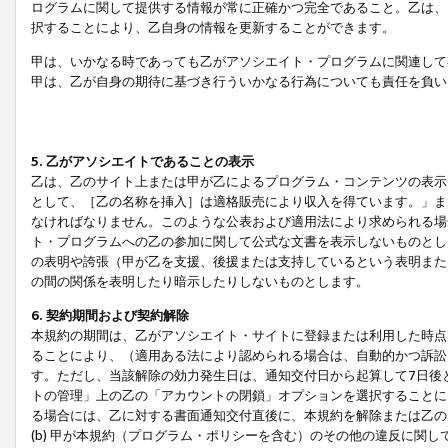
ログラムに関して提供する情報が常に正確かつ完全であること。乙は、
択することにより、乙自身の情報を更新することができます。
甲は、いかなる時であっても乙がアソシエイト・プログラムに関連して
甲は、乙が自身の期待に基づき行ういかなる行為についても責任を負い
5. 乙がアソシエイトであることの表示
乙は、乙のサイト上または甲が乙によるプログラム・コンテンツの表示ま
として、［乙の名称を挿入］は適格販売により収入を得ています。」ま
なければなりません。このような公表および適用法により求められる場
ト・プログラムへの乙の参加に関して公式な文書を表示しないものとし
の表明や誇張（甲が乙を支援、後援または支持しているという表明また
の間の関係を表明したり暗示したりしないものとします。
6. 契約期間および契約解除
本規約の期間は、乙がアソシエイト・サイトに登録または利用した時点
ることにより、（適用ある法により認められる場合は、自動的かつ訴訟
す。ただし、当該解除の効力発生日は、通知交付日から起算して7日後
トの管理」上の乙の「アカウントの閉鎖」オプションを選択することに
る場合には、乙に対する書面通知交付直後に、本規約を解除または乙のア
(b) 甲が本規約（プログラム・ポリシーを含む）のその他の違反に関し