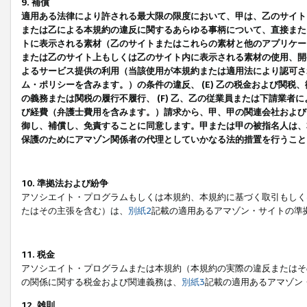
9. 補償
適用ある法律により許される最大限の限度において、甲は、乙のサイト
または乙による本規約の違反に関するあらゆる事柄について、直接または
トに表示される素材（乙のサイトまたはこれらの素材と他のアプリケーシ
または乙のサイト上もしくは乙のサイト内に表示される素材の使用、開発
よるサービス提供の利用（当該使用が本規約または適用法により認可され
ム・ポリシーを含みます。）の条件の違反、 (E) 乙の税金および関
の義務または関税の履行不履行、 (F) 乙、乙の従業員または下請業
び経費（弁護士費用を含みます。）請求から、甲、甲の関連会社および
御し、補償し、免責することに同意します。甲または甲の被指名人は、
保護のためにアマゾン関係者の代理としていかなる法的措置を行うこと
10. 準拠法および紛争
アソシエイト・プログラムもしくは本規約、本規約に基づく取引もしく
たはその主張を含む）は、
別紙2
記載の適用あるアマゾン・サイトの準
11. 税金
アソシエイト・プログラムまたは本規約（本規約の実際の違反またはそ
の関係に関する税金および関連義務は、
別紙3
記載の適用あるアマゾン
12. 雑則