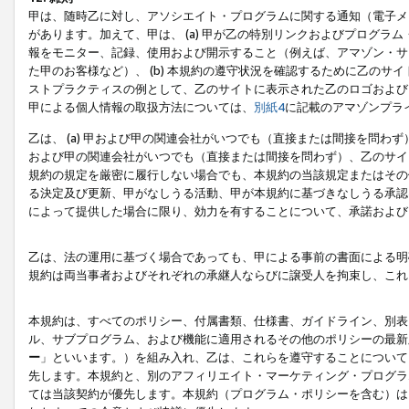
甲は、随時乙に対し、アソシエイト・プログラムに関する通知（電子メ
があります。加えて、甲は、 (a) 甲が乙の特別リンクおよびプログ
報をモニター、記録、使用および開示すること（例えば、アマゾン・サ
た甲のお客様など）、 (b) 本規約の遵守状況を確認するために乙のサイ
ストプラクティスの例として、乙のサイトに表示された乙のロゴおよび
甲による個人情報の取扱方法については、
別紙4
に記載のアマゾンプラ
乙は、 (a) 甲および甲の関連会社がいつでも（直接または間接を問わず
および甲の関連会社がいつでも（直接または間接を問わず）、乙のサイ
規約の規定を厳密に履行しない場合でも、本規約の当該規定またはその他
る決定及び更新、甲がなしうる活動、甲が本規約に基づきなしうる承認
によって提供した場合に限り、効力を有することについて、承諾および
乙は、法の運用に基づく場合であっても、甲による事前の書面による明
規約は両当事者およびそれぞれの承継人ならびに譲受人を拘束し、これ
本規約は、すべてのポリシー、付属書類、仕様書、ガイドライン、別表
ル、サブプログラム、および機能に適用されるその他のポリシーの最新
ー
」といいます。）を組み入れ、乙は、これらを遵守することについて
先します。本規約と、別のアフィリエイト・マーケティング・プログラ
ては当該契約が優先します。本規約（プログラム・ポリシーを含む）は