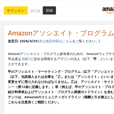
サインイン
登録
または
Amazonアソシエイト・プログラ
改定日: 2026/4/20
(
主な改定内容はこちら
をご覧ください。)
Amazonアソシエイト・プログラム参加者のための、Amazonウェブサ
申込者は
別紙1
に定める関係するアマゾンの法人（以下「
甲
」といいま
とができます。
甲のアソシエイト・マーケティング・プログラム（以下「アソシエイト
（以下、当該個人または企業を「乙」または「アソシエイト」といいま
変更せずに受け入れなければなりません。乙は、アソシエイト・サイト
シー
（第12条に定義します。）等（例えば、甲のアソシエイト・プロ
紹介料率表およびアソシエイト・プログラム商標ガイドライン）を含む本規
テンツは、Amazonのコミュニティガイドライン（報酬と引き換え
これらを注意深くご精読ください。