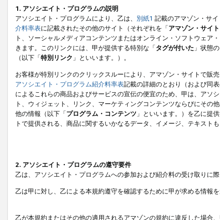
1. アソシエイト・プログラムの説明
アソシエイト・プログラムにより、乙は、
別紙1
記載のアマゾン・サイ
介料率表
に記載されたその他のサイト（それぞれを「
アマゾン・サイト
ト、ソーシャルメディアコンテンツまたはオンライン・ソフトウェア・
きます。このリンクには、甲が提供する特別な「
タグが付いた
」状態の
（以下「
特別リンク
」といいます。）。
お客様が特別リンクのクリックスルーにより、アマゾン・サイトで販売
アソシエイト・プログラム紹介料率表
記載の詳細のとおり（および同表
によるこれらの商品およびサービスの宣伝の便宜のため、甲は、アソシ
ト、ウィジェット、リンク、マーケティングコンテンツならびにその他
他の情報（以下「
プログラム・コンテンツ
」といいます。）を乙に提供
トで提供される、商品に関するいかなるデータ、イメージ、テキストも
2. アソシエイト・プログラムの遵守要件
乙は、アソシエイト・プログラムへの参加および紹介料の受け取りに際
乙は甲に対し、乙による本規約遵守を確認するために甲が求める情報を
乙が本規約またはその他の適用されるアマゾンの規約に違反した場合、