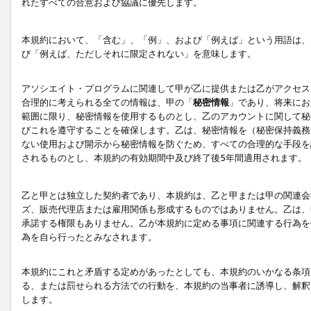
れたすべての合意および協議に優先します。
本規約において、「含む」、「例」、および「例えば」という用語は、
び「例えば、ただしそれに限定されない」を意味します。
アソシエイト・プログラムに関連して甲が乙に提供または乙がアクセス
合理的に考えられる全ての情報は、甲の「
秘密情報
」であり、将来にお
範囲に限り、秘密情報を使用するものとし、乙のアカウントに関して秘
びこれを遵守することを確保します。乙は、秘密情報を（秘密保持義務
ない使用および開示から秘密情報を防ぐため、すべての合理的な手段を
されるものとし、本規約の有効期間中及び終了後5年間適用されます。
乙と甲とは独立した契約者であり、本規約は、乙と甲または甲の関連会
ズ、販売代理店または雇用関係も形成するものではありません。乙は、
承諾する権限もありません。乙が本規約に定める事項に関連する行為を
為を自ら行ったとみなされます。
本規約にこれと矛盾する定めがあったとしても、本規約のいかなる条項
る、または罰せられる方法での行動を、本規約の当事者に誘導し、解釈
します。