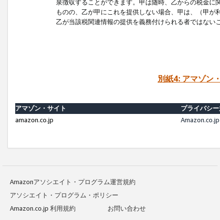
泉徴収することができます。甲は随時、乙からの税金に
ものの、乙が甲にこれを提供しない場合、甲は、（甲が
乙が当該税関連情報の提供を義務付けられる者ではない
別紙4: アマゾ
アマゾン・サイト
プライバシー
amazon.co.jp
Amazon.c
Amazonアソシエイト・プログラム運営規約
アソシエイト・プログラム・ポリシー
Amazon.co.jp 利用規約
お問い合わせ