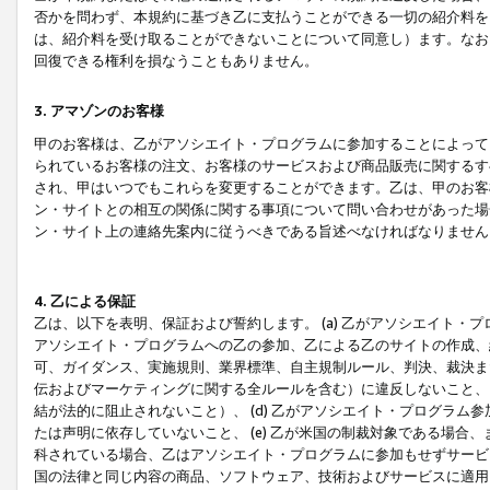
否かを問わず、本規約に基づき乙に支払うことができる一切の紹介料を
は、紹介料を受け取ることができないことについて同意し）ます。なお
回復できる権利を損なうこともありません。
3. アマゾンのお客様
甲のお客様は、乙がアソシエイト・プログラムに参加することによって
られているお客様の注文、お客様のサービスおよび商品販売に関するす
され、甲はいつでもこれらを変更することができます。乙は、甲のお客
ン・サイトとの相互の関係に関する事項について問い合わせがあった場
ン・サイト上の連絡先案内に従うべきである旨述べなければなりません
4. 乙による保証
乙は、以下を表明、保証および誓約します。 (a) 乙がアソシエイト・
アソシエイト・プログラムへの乙の参加、乙による乙のサイトの作成、
可、ガイダンス、実施規則、業界標準、自主規制ルール、判決、裁決ま
伝およびマーケティングに関する全ルールを含む）に違反しないこと、 
結が法的に阻止されないこと）、 (d) 乙がアソシエイト・プログラ
たは声明に依存していないこと、 (e) 乙が米国の制裁対象である場
科されている場合、乙はアソシエイト・プログラムに参加もせずサービス
国の法律と同じ内容の商品、ソフトウェア、技術およびサービスに適用さ