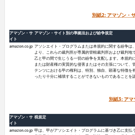
別紙2: アマゾン
アマゾン・サ
アマゾン・サイト別の準拠法および紛争規定
イト
amazon.co.jp
アソシエイト・プログラムまたは本規約に関する紛争は
より、これらの裁判所が専属的管轄裁判所および裁判地
乙と甲の間で生じうる一切の紛争を支配します。本規約
または財産権の実質的な侵害またはその主張について、
テンツにおける甲の権利は、特別、独自、顕著な特徴を
ったり十分に補填することができないものであることを
別紙3: ア
アマゾン・サ
税規定
イト
amazon.co.jp
甲は、甲がアソシエイト・プログラムに基づき乙に支払