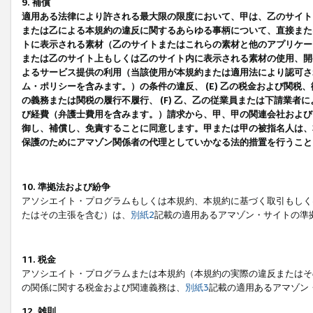
9. 補償
適用ある法律により許される最大限の限度において、甲は、乙のサイト
または乙による本規約の違反に関するあらゆる事柄について、直接または
トに表示される素材（乙のサイトまたはこれらの素材と他のアプリケーシ
または乙のサイト上もしくは乙のサイト内に表示される素材の使用、開発
よるサービス提供の利用（当該使用が本規約または適用法により認可され
ム・ポリシーを含みます。）の条件の違反、 (E) 乙の税金および関
の義務または関税の履行不履行、 (F) 乙、乙の従業員または下請業
び経費（弁護士費用を含みます。）請求から、甲、甲の関連会社および
御し、補償し、免責することに同意します。甲または甲の被指名人は、
保護のためにアマゾン関係者の代理としていかなる法的措置を行うこと
10. 準拠法および紛争
アソシエイト・プログラムもしくは本規約、本規約に基づく取引もしく
たはその主張を含む）は、
別紙2
記載の適用あるアマゾン・サイトの準
11. 税金
アソシエイト・プログラムまたは本規約（本規約の実際の違反またはそ
の関係に関する税金および関連義務は、
別紙3
記載の適用あるアマゾン
12. 雑則