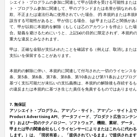
シエイト・プログラムの参加に関連して甲が請求を受ける可能性または責
ト・プログラム参加に関連して、甲のブランドまたは名誉が損なわれる可
欺、不正または違法行為に使用されていた場合、 (f) 本規約または
該当する可能性があると、甲が信じる場合、 (g) 甲または乙と関係
て、甲が以前に本規約を解除（もしくは乙のアカウントを停止）した場合
合。疑義を避けるためにいうと、上記(a)の目的に限定されず、本規約
重大な違反とみなされます。
甲は、正確な金額が支払われたことを確認する（例えば、取消しまたは
支払いを保留することがあります。
本規約の解除に伴い、本規約に関連して付与された一切のライセンスを
条、第5条、第6条、第7条、第8条、第10条および第11条およびプ
基づく支払可能だが未払いの支払義務は、本規約の解除後も存続するも
の違反または本規約に基づき生じた責任を免責するものではありません
7. 無保証
アソシエイト・プログラム、アマゾン・サイト、アマゾン・サイト上で
Product Advertising API、データフィード、プロダクト
す）および一切のテクノロジー、ソフトウェア、機能、素材、データ、
甲または甲の関連会社もしくライセンサーによりまたはこれらに代わる
します。）は、「現状有姿」、「提供されているまま」で提供されます