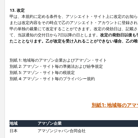
13. 改定
甲は、本規約に定める条件を、アソシエイト・サイト上に改定のお知ら
または改定内容をその時点で乙のアソシエイト・アカウントに登録され
甲の単独の裁量にて改定することができます。改定の発効日は、記載さ
て、当該通知の交付日から7日以降の日とします。
改定の発効日以後も
たこととなります。乙が改定を受け入れることができない場合、乙の唯
別紙 1: 地域毎のアマゾン企業およびアマゾン・サイト
別紙 2: アマゾン・サイト毎の準拠法および紛争規定
別紙 3: アマゾン・サイト毎の税規定
別紙 4: アマゾン・サイト毎のプライバシー規約
別紙1: 地域毎のア
地域
アマゾン企業
日本
アマゾンジャパン合同会社