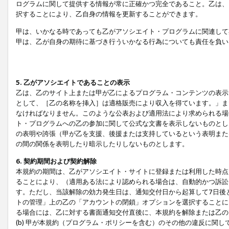
ログラムに関して提供する情報が常に正確かつ完全であること。乙は、
択することにより、乙自身の情報を更新することができます。
甲は、いかなる時であっても乙がアソシエイト・プログラムに関連して
甲は、乙が自身の期待に基づき行ういかなる行為についても責任を負い
5. 乙がアソシエイトであることの表示
乙は、乙のサイト上または甲が乙によるプログラム・コンテンツの表示ま
として、［乙の名称を挿入］は適格販売により収入を得ています。」ま
なければなりません。このような公表および適用法により求められる場
ト・プログラムへの乙の参加に関して公式な文書を表示しないものとし
の表明や誇張（甲が乙を支援、後援または支持しているという表明また
の間の関係を表明したり暗示したりしないものとします。
6. 契約期間および契約解除
本規約の期間は、乙がアソシエイト・サイトに登録または利用した時点
ることにより、（適用ある法により認められる場合は、自動的かつ訴訟
す。ただし、当該解除の効力発生日は、通知交付日から起算して7日後
トの管理」上の乙の「アカウントの閉鎖」オプションを選択することに
る場合には、乙に対する書面通知交付直後に、本規約を解除または乙のア
(b) 甲が本規約（プログラム・ポリシーを含む）のその他の違反に関し