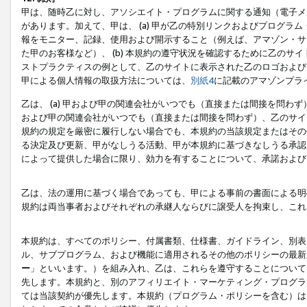
甲は、随時乙に対し、アソシエイト・プログラムに関する通知（電子メ
があります。加えて、甲は、 (a) 甲が乙の特別リンクおよびプログ
報をモニター、記録、使用および開示すること（例えば、アマゾン・サ
た甲のお客様など）、 (b) 本規約の遵守状況を確認するために乙のサイ
ストプラクティスの例として、乙のサイトに表示された乙のロゴおよび
甲による個人情報の取扱方法については、
別紙4
に記載のアマゾンプラ
乙は、 (a) 甲および甲の関連会社がいつでも（直接または間接を問わず
および甲の関連会社がいつでも（直接または間接を問わず）、乙のサイ
規約の規定を厳密に履行しない場合でも、本規約の当該規定またはその他
る決定及び更新、甲がなしうる活動、甲が本規約に基づきなしうる承認
によって提供した場合に限り、効力を有することについて、承諾および
乙は、法の運用に基づく場合であっても、甲による事前の書面による明
規約は両当事者およびそれぞれの承継人ならびに譲受人を拘束し、これ
本規約は、すべてのポリシー、付属書類、仕様書、ガイドライン、別表
ル、サブプログラム、および機能に適用されるその他のポリシーの最新
ー
」といいます。）を組み入れ、乙は、これらを遵守することについて
先します。本規約と、別のアフィリエイト・マーケティング・プログラ
ては当該契約が優先します。本規約（プログラム・ポリシーを含む）は