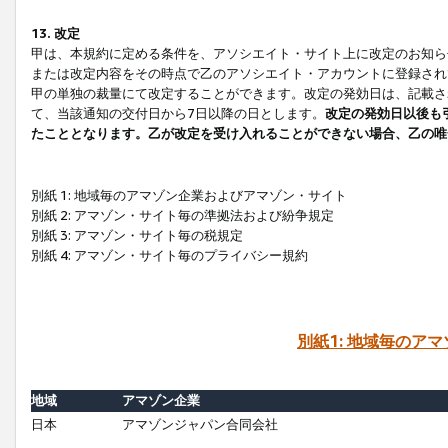
13. 改定
甲は、本規約に定める条件を、アソシエイト・サイト上に改定のお知ら
または改定内容をその時点で乙のアソシエイト・アカウントに登録され
甲の単独の裁量にて改定することができます。改定の発効日は、記載さ
て、当該通知の交付日から7日以降の日とします。
改定の発効日以後も
たこととなります。乙が改定を受け入れることができない場合、乙の唯
別紙 1: 地域毎のアマゾン企業およびアマゾン・サイト
別紙 2: アマゾン・サイト毎の準拠法および紛争規定
別紙 3: アマゾン・サイト毎の税規定
別紙 4: アマゾン・サイト毎のプライバシー規約
別紙1: 地域毎のア
地域
アマゾン企業
日本
アマゾンジャパン合同会社