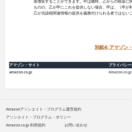
泉徴収することができます。甲は随時、乙からの税金に
ものの、乙が甲にこれを提供しない場合、甲は、（甲が
乙が当該税関連情報の提供を義務付けられる者ではない
別紙4: アマゾ
アマゾン・サイト
プライバシー
amazon.co.jp
Amazon.c
Amazonアソシエイト・プログラム運営規約
アソシエイト・プログラム・ポリシー
Amazon.co.jp 利用規約
お問い合わせ