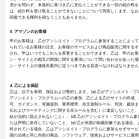
否かを問わず、本規約に基づき乙に支払うことができる一切の紹介料を
は、紹介料を受け取ることができないことについて同意し）ます。なお
回復できる権利を損なうこともありません。
3. アマゾンのお客様
甲のお客様は、乙がアソシエイト・プログラムに参加することによって
られているお客様の注文、お客様のサービスおよび商品販売に関するす
され、甲はいつでもこれらを変更することができます。乙は、甲のお客
ン・サイトとの相互の関係に関する事項について問い合わせがあった場
ン・サイト上の連絡先案内に従うべきである旨述べなければなりません
4. 乙による保証
乙は、以下を表明、保証および誓約します。 (a) 乙がアソシエイト・
アソシエイト・プログラムへの乙の参加、乙による乙のサイトの作成、
可、ガイダンス、実施規則、業界標準、自主規制ルール、判決、裁決ま
伝およびマーケティングに関する全ルールを含む）に違反しないこと、 
結が法的に阻止されないこと）、 (d) 乙がアソシエイト・プログラ
たは声明に依存していないこと、 (e) 乙が米国の制裁対象である場
科されている場合、乙はアソシエイト・プログラムに参加もせずサービス
国の法律と同じ内容の商品、ソフトウェア、技術およびサービスに適用さ