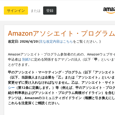
サインイン
登録
または
Amazonアソシエイト・プログラ
改定日: 2026/4/20
(
主な改定内容はこちら
をご覧ください。)
Amazonアソシエイト・プログラム参加者のための、Amazonウェブサ
申込者は
別紙1
に定める関係するアマゾンの法人（以下「
甲
」といいま
とができます。
甲のアソシエイト・マーケティング・プログラム（以下「アソシエイト
（以下、当該個人または企業を「乙」または「アソシエイト」といいま
変更せずに受け入れなければなりません。乙は、アソシエイト・サイト
シー
（第12条に定義します。）等（例えば、甲のアソシエイト・プロ
紹介料率表およびアソシエイト・プログラム商標ガイドライン）を含む本規
テンツは、Amazonのコミュニティガイドライン（報酬と引き換え
これらを注意深くご精読ください。