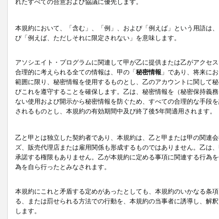
れたすべての合意および協議に優先します。
本規約において、「含む」、「例」、および「例えば」という用語は、
び「例えば、ただしそれに限定されない」を意味します。
アソシエイト・プログラムに関連して甲が乙に提供または乙がアクセス
合理的に考えられる全ての情報は、甲の「
秘密情報
」であり、将来にお
範囲に限り、秘密情報を使用するものとし、乙のアカウントに関して秘
びこれを遵守することを確保します。乙は、秘密情報を（秘密保持義務
ない使用および開示から秘密情報を防ぐため、すべての合理的な手段を
されるものとし、本規約の有効期間中及び終了後5年間適用されます。
乙と甲とは独立した契約者であり、本規約は、乙と甲または甲の関連会
ズ、販売代理店または雇用関係も形成するものではありません。乙は、
承諾する権限もありません。乙が本規約に定める事項に関連する行為を
為を自ら行ったとみなされます。
本規約にこれと矛盾する定めがあったとしても、本規約のいかなる条項
る、または罰せられる方法での行動を、本規約の当事者に誘導し、解釈
します。