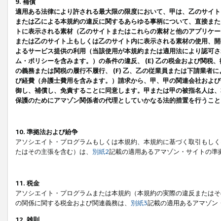
9. 補償
適用ある法律により許される最大限の限度において、甲は、乙のサイト
または乙による本規約の違反に関するあらゆる事柄について、直接または
トに表示される素材（乙のサイトまたはこれらの素材と他のアプリケーシ
または乙のサイト上もしくは乙のサイト内に表示される素材の使用、開発
よるサービス提供の利用（当該使用が本規約または適用法により認可され
ム・ポリシーを含みます。）の条件の違反、 (E) 乙の税金および関
の義務または関税の履行不履行、 (F) 乙、乙の従業員または下請業
び経費（弁護士費用を含みます。）請求から、甲、甲の関連会社および
御し、補償し、免責することに同意します。甲または甲の被指名人は、
保護のためにアマゾン関係者の代理としていかなる法的措置を行うこと
10. 準拠法および紛争
アソシエイト・プログラムもしくは本規約、本規約に基づく取引もしく
たはその主張を含む）は、
別紙2
記載の適用あるアマゾン・サイトの準
11. 税金
アソシエイト・プログラムまたは本規約（本規約の実際の違反またはそ
の関係に関する税金および関連義務は、
別紙3
記載の適用あるアマゾン
12. 雑則