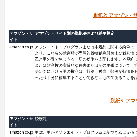
別紙2: アマゾン
アマゾン・サ
アマゾン・サイト別の準拠法および紛争規定
イト
amazon.co.jp
アソシエイト・プログラムまたは本規約に関する紛争は
より、これらの裁判所が専属的管轄裁判所および裁判地
乙と甲の間で生じうる一切の紛争を支配します。本規約
または財産権の実質的な侵害またはその主張について、
テンツにおける甲の権利は、特別、独自、顕著な特徴を
ったり十分に補填することができないものであることを
別紙3: ア
アマゾン・サ
税規定
イト
amazon.co.jp
甲は、甲がアソシエイト・プログラムに基づき乙に支払