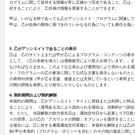
ログラムに関して提供する情報が常に正確かつ完全であること。乙は、
択することにより、乙自身の情報を更新することができます。
甲は、いかなる時であっても乙がアソシエイト・プログラムに関連して
甲は、乙が自身の期待に基づき行ういかなる行為についても責任を負い
5. 乙がアソシエイトであることの表示
乙は、乙のサイト上または甲が乙によるプログラム・コンテンツの表示ま
として、［乙の名称を挿入］は適格販売により収入を得ています。」ま
なければなりません。このような公表および適用法により求められる場
ト・プログラムへの乙の参加に関して公式な文書を表示しないものとし
の表明や誇張（甲が乙を支援、後援または支持しているという表明また
の間の関係を表明したり暗示したりしないものとします。
6. 契約期間および契約解除
本規約の期間は、乙がアソシエイト・サイトに登録または利用した時点
ることにより、（適用ある法により認められる場合は、自動的かつ訴訟
す。ただし、当該解除の効力発生日は、通知交付日から起算して7日後
トの管理」上の乙の「アカウントの閉鎖」オプションを選択することに
る場合には、乙に対する書面通知交付直後に、本規約を解除または乙のア
(b) 甲が本規約（プログラム・ポリシーを含む）のその他の違反に関し