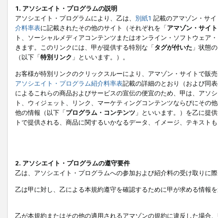
1. アソシエイト・プログラムの説明
アソシエイト・プログラムにより、乙は、
別紙1
記載のアマゾン・サイ
介料率表
に記載されたその他のサイト（それぞれを「
アマゾン・サイト
ト、ソーシャルメディアコンテンツまたはオンライン・ソフトウェア・
きます。このリンクには、甲が提供する特別な「
タグが付いた
」状態の
（以下「
特別リンク
」といいます。）。
お客様が特別リンクのクリックスルーにより、アマゾン・サイトで販売
アソシエイト・プログラム紹介料率表
記載の詳細のとおり（および同表
によるこれらの商品およびサービスの宣伝の便宜のため、甲は、アソシ
ト、ウィジェット、リンク、マーケティングコンテンツならびにその他
他の情報（以下「
プログラム・コンテンツ
」といいます。）を乙に提供
トで提供される、商品に関するいかなるデータ、イメージ、テキストも
2. アソシエイト・プログラムの遵守要件
乙は、アソシエイト・プログラムへの参加および紹介料の受け取りに際
乙は甲に対し、乙による本規約遵守を確認するために甲が求める情報を
乙が本規約またはその他の適用されるアマゾンの規約に違反した場合、