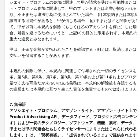
シエイト・プログラムの参加に関連して甲が請求を受ける可能性または責
ト・プログラム参加に関連して、甲のブランドまたは名誉が損なわれる可
欺、不正または違法行為に使用されていた場合、 (f) 本規約または
該当する可能性があると、甲が信じる場合、 (g) 甲または乙と関係
て、甲が以前に本規約を解除（もしくは乙のアカウントを停止）した場合
合。疑義を避けるためにいうと、上記(a)の目的に限定されず、本規約
重大な違反とみなされます。
甲は、正確な金額が支払われたことを確認する（例えば、取消しまたは
支払いを保留することがあります。
本規約の解除に伴い、本規約に関連して付与された一切のライセンスを
条、第5条、第6条、第7条、第8条、第10条および第11条およびプ
基づく支払可能だが未払いの支払義務は、本規約の解除後も存続するも
の違反または本規約に基づき生じた責任を免責するものではありません
7. 無保証
アソシエイト・プログラム、アマゾン・サイト、アマゾン・サイト上で
Product Advertising API、データフィード、プロダクト
す）および一切のテクノロジー、ソフトウェア、機能、素材、データ、
甲または甲の関連会社もしくライセンサーによりまたはこれらに代わる
します。）は、「現状有姿」、「提供されているまま」で提供されます