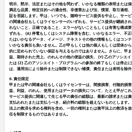
明示、黙示、法定またはその他を問わず、いかなる種類の表明または保
満足な品質、特定目的への適合性、非侵害および法、慣習、取引過程、
証を否認します。甲は、いつでも、随時サービス提供を中止し、サービ
の関連会社もしくはライセンサーのいずれも、サービス提供が継続され
れないこと、正確であること、エラーがないこともしくは有害な構成要
ずれも、 (A) 停電もしくはシステム障害を含む、いかなるエラー、不
たはいかなるデータ、イメージ、テキストその他の情報もしくはコンテ
いかなる責任も負いません。乙が甲もしくは他の個人もしくは団体から
的に定められていない保証を与えるものではありません。さらに、甲また
益、期待された売上、のれんその他の便益の損失、 (Y) 乙のアソシ
たは (Z) 乙のアソシエイト・プログラムへの参加の終了もしくは停
は、適用法により除外または制限できない補償、責任または表明を除外
8. 責任限定
甲または甲の関連会社もしくはライセンサーは、間接損害、付随的損害
益、利益、のれん、使用またはデータの損失について、たとえ甲がこれ
サービス提供に関連して生じる甲の責任の総額は、最新の請求または責
支払われたまたは支払うべき、紹介料の総額を超えないものとします。
法上の救済を求める権利を含め、一切の権利または衡平法上の救済を放
任を制限するものではありません。