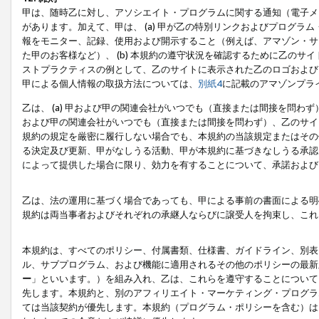
甲は、随時乙に対し、アソシエイト・プログラムに関する通知（電子メ
があります。加えて、甲は、 (a) 甲が乙の特別リンクおよびプログ
報をモニター、記録、使用および開示すること（例えば、アマゾン・サ
た甲のお客様など）、 (b) 本規約の遵守状況を確認するために乙のサイ
ストプラクティスの例として、乙のサイトに表示された乙のロゴおよび
甲による個人情報の取扱方法については、
別紙4
に記載のアマゾンプラ
乙は、 (a) 甲および甲の関連会社がいつでも（直接または間接を問わず
および甲の関連会社がいつでも（直接または間接を問わず）、乙のサイ
規約の規定を厳密に履行しない場合でも、本規約の当該規定またはその他
る決定及び更新、甲がなしうる活動、甲が本規約に基づきなしうる承認
によって提供した場合に限り、効力を有することについて、承諾および
乙は、法の運用に基づく場合であっても、甲による事前の書面による明
規約は両当事者およびそれぞれの承継人ならびに譲受人を拘束し、これ
本規約は、すべてのポリシー、付属書類、仕様書、ガイドライン、別表
ル、サブプログラム、および機能に適用されるその他のポリシーの最新
ー
」といいます。）を組み入れ、乙は、これらを遵守することについて
先します。本規約と、別のアフィリエイト・マーケティング・プログラ
ては当該契約が優先します。本規約（プログラム・ポリシーを含む）は