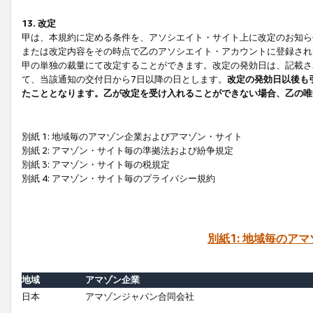
13. 改定
甲は、本規約に定める条件を、アソシエイト・サイト上に改定のお知ら
または改定内容をその時点で乙のアソシエイト・アカウントに登録され
甲の単独の裁量にて改定することができます。改定の発効日は、記載さ
て、当該通知の交付日から7日以降の日とします。
改定の発効日以後も
たこととなります。乙が改定を受け入れることができない場合、乙の唯
別紙 1: 地域毎のアマゾン企業およびアマゾン・サイト
別紙 2: アマゾン・サイト毎の準拠法および紛争規定
別紙 3: アマゾン・サイト毎の税規定
別紙 4: アマゾン・サイト毎のプライバシー規約
別紙1: 地域毎のア
地域
アマゾン企業
日本
アマゾンジャパン合同会社