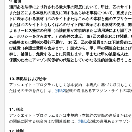
9. 補償
適用ある法律により許される最大限の限度において、甲は、乙のサイト
または乙による本規約の違反に関するあらゆる事柄について、直接または
トに表示される素材（乙のサイトまたはこれらの素材と他のアプリケーシ
または乙のサイト上もしくは乙のサイト内に表示される素材の使用、開発
よるサービス提供の利用（当該使用が本規約または適用法により認可され
ム・ポリシーを含みます。）の条件の違反、 (E) 乙の税金および関
の義務または関税の履行不履行、 (F) 乙、乙の従業員または下請業
び経費（弁護士費用を含みます。）請求から、甲、甲の関連会社および
御し、補償し、免責することに同意します。甲または甲の被指名人は、
保護のためにアマゾン関係者の代理としていかなる法的措置を行うこと
10. 準拠法および紛争
アソシエイト・プログラムもしくは本規約、本規約に基づく取引もしく
たはその主張を含む）は、
別紙2
記載の適用あるアマゾン・サイトの準
11. 税金
アソシエイト・プログラムまたは本規約（本規約の実際の違反またはそ
の関係に関する税金および関連義務は、
別紙3
記載の適用あるアマゾン
12. 雑則