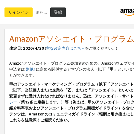
サインイン
登録
または
Amazonアソシエイト・プログラ
改定日: 2026/4/20
(
主な改定内容はこちら
をご覧ください。)
Amazonアソシエイト・プログラム参加者のための、Amazonウェブサ
申込者は
別紙1
に定める関係するアマゾンの法人（以下「
甲
」といいま
とができます。
甲のアソシエイト・マーケティング・プログラム（以下「アソシエイト
（以下、当該個人または企業を「乙」または「アソシエイト」といいま
変更せずに受け入れなければなりません。乙は、アソシエイト・サイト
シー
（第12条に定義します。）等（例えば、甲のアソシエイト・プロ
紹介料率表およびアソシエイト・プログラム商標ガイドライン）を含む本規
テンツは、Amazonのコミュニティガイドライン（報酬と引き換え
これらを注意深くご精読ください。