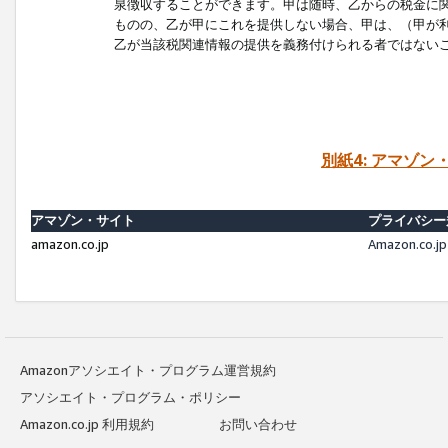
泉徴収することができます。甲は随時、乙からの税金に
ものの、乙が甲にこれを提供しない場合、甲は、（甲が
乙が当該税関連情報の提供を義務付けられる者ではない
別紙4: アマゾ
アマゾン・サイト
プライバシー
amazon.co.jp
Amazon.c
Amazonアソシエイト・プログラム運営規約
アソシエイト・プログラム・ポリシー
Amazon.co.jp 利用規約
お問い合わせ