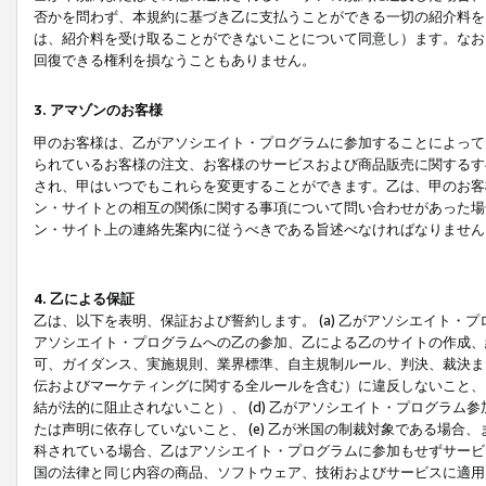
否かを問わず、本規約に基づき乙に支払うことができる一切の紹介料を
は、紹介料を受け取ることができないことについて同意し）ます。なお
回復できる権利を損なうこともありません。
3. アマゾンのお客様
甲のお客様は、乙がアソシエイト・プログラムに参加することによって
られているお客様の注文、お客様のサービスおよび商品販売に関するす
され、甲はいつでもこれらを変更することができます。乙は、甲のお客
ン・サイトとの相互の関係に関する事項について問い合わせがあった場
ン・サイト上の連絡先案内に従うべきである旨述べなければなりません
4. 乙による保証
乙は、以下を表明、保証および誓約します。 (a) 乙がアソシエイト・
アソシエイト・プログラムへの乙の参加、乙による乙のサイトの作成、
可、ガイダンス、実施規則、業界標準、自主規制ルール、判決、裁決ま
伝およびマーケティングに関する全ルールを含む）に違反しないこと、 
結が法的に阻止されないこと）、 (d) 乙がアソシエイト・プログラ
たは声明に依存していないこと、 (e) 乙が米国の制裁対象である場
科されている場合、乙はアソシエイト・プログラムに参加もせずサービス
国の法律と同じ内容の商品、ソフトウェア、技術およびサービスに適用さ