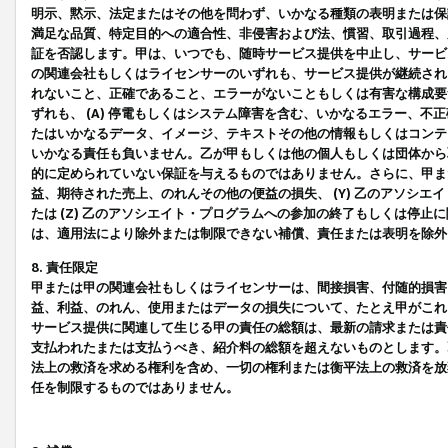
明示、黙示、法定またはその他を問わず、いかなる種類の表明または保
満足な品質、特定目的への適合性、非侵害および法、慣習、取引過程、
証を否認します。甲は、いつでも、随時サービス提供を中止し、サービ
の関連会社もしくはライセンサーのいずれも、サービス提供が継続され
れないこと、正確であること、エラーがないこともしくは有害な構成要
ずれも、 (A) 停電もしくはシステム障害を含む、いかなるエラー、不
たはいかなるデータ、イメージ、テキストその他の情報もしくはコンテ
いかなる責任も負いません。乙が甲もしくは他の個人もしくは団体から
的に定められていない保証を与えるものではありません。さらに、甲また
益、期待された売上、のれんその他の便益の損失、 (Y) 乙のアソシ
たは (Z) 乙のアソシエイト・プログラムへの参加の終了もしくは停
は、適用法により除外または制限できない補償、責任または表明を除外
8. 責任限定
甲または甲の関連会社もしくはライセンサーは、間接損害、付随的損害
益、利益、のれん、使用またはデータの損失について、たとえ甲がこれ
サービス提供に関連して生じる甲の責任の総額は、最新の請求または責
支払われたまたは支払うべき、紹介料の総額を超えないものとします。
法上の救済を求める権利を含め、一切の権利または衡平法上の救済を放
任を制限するものではありません。