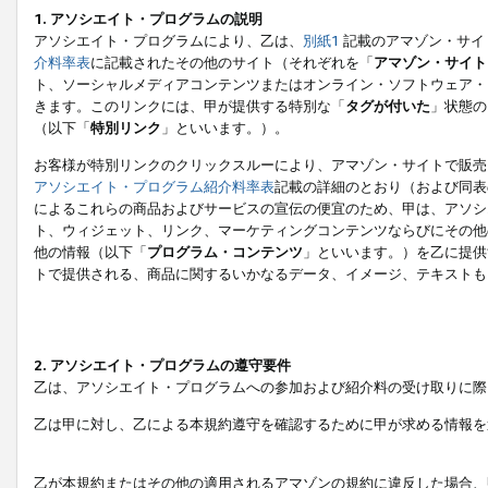
1. アソシエイト・プログラムの説明
アソシエイト・プログラムにより、乙は、
別紙1
記載のアマゾン・サイ
介料率表
に記載されたその他のサイト（それぞれを「
アマゾン・サイト
ト、ソーシャルメディアコンテンツまたはオンライン・ソフトウェア・
きます。このリンクには、甲が提供する特別な「
タグが付いた
」状態の
（以下「
特別リンク
」といいます。）。
お客様が特別リンクのクリックスルーにより、アマゾン・サイトで販売
アソシエイト・プログラム紹介料率表
記載の詳細のとおり（および同表
によるこれらの商品およびサービスの宣伝の便宜のため、甲は、アソシ
ト、ウィジェット、リンク、マーケティングコンテンツならびにその他
他の情報（以下「
プログラム・コンテンツ
」といいます。）を乙に提供
トで提供される、商品に関するいかなるデータ、イメージ、テキストも
2. アソシエイト・プログラムの遵守要件
乙は、アソシエイト・プログラムへの参加および紹介料の受け取りに際
乙は甲に対し、乙による本規約遵守を確認するために甲が求める情報を
乙が本規約またはその他の適用されるアマゾンの規約に違反した場合、