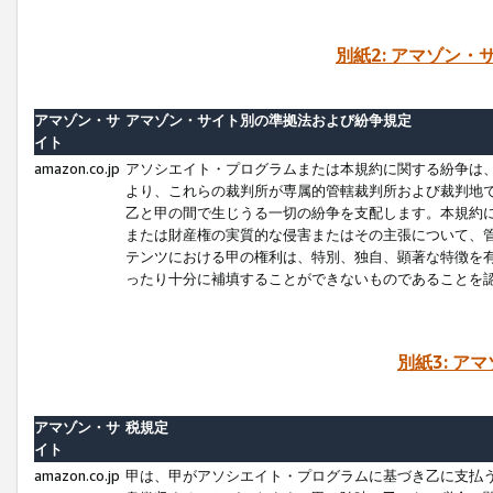
別紙2: アマゾン
アマゾン・サ
アマゾン・サイト別の準拠法および紛争規定
イト
amazon.co.jp
アソシエイト・プログラムまたは本規約に関する紛争は
より、これらの裁判所が専属的管轄裁判所および裁判地
乙と甲の間で生じうる一切の紛争を支配します。本規約
または財産権の実質的な侵害またはその主張について、
テンツにおける甲の権利は、特別、独自、顕著な特徴を
ったり十分に補填することができないものであることを
別紙3: ア
アマゾン・サ
税規定
イト
amazon.co.jp
甲は、甲がアソシエイト・プログラムに基づき乙に支払