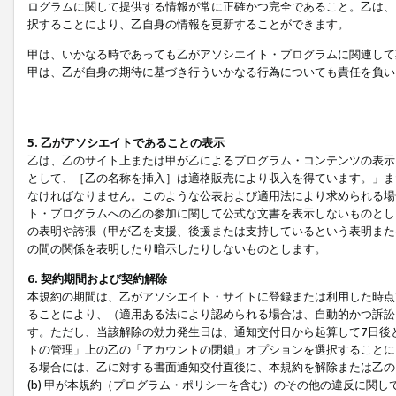
ログラムに関して提供する情報が常に正確かつ完全であること。乙は、
択することにより、乙自身の情報を更新することができます。
甲は、いかなる時であっても乙がアソシエイト・プログラムに関連して
甲は、乙が自身の期待に基づき行ういかなる行為についても責任を負い
5. 乙がアソシエイトであることの表示
乙は、乙のサイト上または甲が乙によるプログラム・コンテンツの表示ま
として、［乙の名称を挿入］は適格販売により収入を得ています。」ま
なければなりません。このような公表および適用法により求められる場
ト・プログラムへの乙の参加に関して公式な文書を表示しないものとし
の表明や誇張（甲が乙を支援、後援または支持しているという表明また
の間の関係を表明したり暗示したりしないものとします。
6. 契約期間および契約解除
本規約の期間は、乙がアソシエイト・サイトに登録または利用した時点
ることにより、（適用ある法により認められる場合は、自動的かつ訴訟
す。ただし、当該解除の効力発生日は、通知交付日から起算して7日後
トの管理」上の乙の「アカウントの閉鎖」オプションを選択することに
る場合には、乙に対する書面通知交付直後に、本規約を解除または乙のア
(b) 甲が本規約（プログラム・ポリシーを含む）のその他の違反に関し