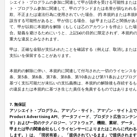
シエイト・プログラムの参加に関連して甲が請求を受ける可能性または責
ト・プログラム参加に関連して、甲のブランドまたは名誉が損なわれる可
欺、不正または違法行為に使用されていた場合、 (f) 本規約または
該当する可能性があると、甲が信じる場合、 (g) 甲または乙と関係
て、甲が以前に本規約を解除（もしくは乙のアカウントを停止）した場合
合。疑義を避けるためにいうと、上記(a)の目的に限定されず、本規約
重大な違反とみなされます。
甲は、正確な金額が支払われたことを確認する（例えば、取消しまたは
支払いを保留することがあります。
本規約の解除に伴い、本規約に関連して付与された一切のライセンスを
条、第5条、第6条、第7条、第8条、第10条および第11条およびプ
基づく支払可能だが未払いの支払義務は、本規約の解除後も存続するも
の違反または本規約に基づき生じた責任を免責するものではありません
7. 無保証
アソシエイト・プログラム、アマゾン・サイト、アマゾン・サイト上で
Product Advertising API、データフィード、プロダクト
す）および一切のテクノロジー、ソフトウェア、機能、素材、データ、
甲または甲の関連会社もしくライセンサーによりまたはこれらに代わる
します。）は、「現状有姿」、「提供されているまま」で提供されます