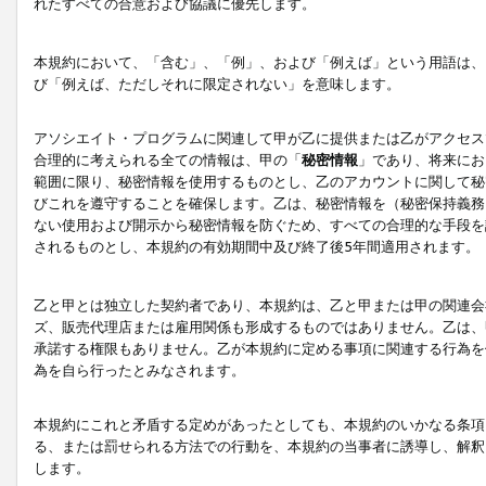
れたすべての合意および協議に優先します。
本規約において、「含む」、「例」、および「例えば」という用語は、
び「例えば、ただしそれに限定されない」を意味します。
アソシエイト・プログラムに関連して甲が乙に提供または乙がアクセス
合理的に考えられる全ての情報は、甲の「
秘密情報
」であり、将来にお
範囲に限り、秘密情報を使用するものとし、乙のアカウントに関して秘
びこれを遵守することを確保します。乙は、秘密情報を（秘密保持義務
ない使用および開示から秘密情報を防ぐため、すべての合理的な手段を
されるものとし、本規約の有効期間中及び終了後5年間適用されます。
乙と甲とは独立した契約者であり、本規約は、乙と甲または甲の関連会
ズ、販売代理店または雇用関係も形成するものではありません。乙は、
承諾する権限もありません。乙が本規約に定める事項に関連する行為を
為を自ら行ったとみなされます。
本規約にこれと矛盾する定めがあったとしても、本規約のいかなる条項
る、または罰せられる方法での行動を、本規約の当事者に誘導し、解釈
します。