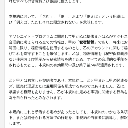
れたすべての合意および協議に優先します。
本規約において、「含む」、「例」、および「例えば」という用語は、
び「例えば、ただしそれに限定されない」を意味します。
アソシエイト・プログラムに関連して甲が乙に提供または乙がアクセス
合理的に考えられる全ての情報は、甲の「
秘密情報
」であり、将来にお
範囲に限り、秘密情報を使用するものとし、乙のアカウントに関して秘
びこれを遵守することを確保します。乙は、秘密情報を（秘密保持義務
ない使用および開示から秘密情報を防ぐため、すべての合理的な手段を
されるものとし、本規約の有効期間中及び終了後5年間適用されます。
乙と甲とは独立した契約者であり、本規約は、乙と甲または甲の関連会
ズ、販売代理店または雇用関係も形成するものではありません。乙は、
承諾する権限もありません。乙が本規約に定める事項に関連する行為を
為を自ら行ったとみなされます。
本規約にこれと矛盾する定めがあったとしても、本規約のいかなる条項
る、または罰せられる方法での行動を、本規約の当事者に誘導し、解釈
します。