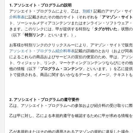
1. アソシエイト・プログラムの説明
アソシエイト・プログラムにより、乙は、
別紙1
記載のアマゾン・サイ
介料率表
に記載されたその他のサイト（それぞれを「
アマゾン・サイト
ト、ソーシャルメディアコンテンツまたはオンライン・ソフトウェア・
きます。このリンクには、甲が提供する特別な「
タグが付いた
」状態の
（以下「
特別リンク
」といいます。）。
お客様が特別リンクのクリックスルーにより、アマゾン・サイトで販売
アソシエイト・プログラム紹介料率表
記載の詳細のとおり（および同表
によるこれらの商品およびサービスの宣伝の便宜のため、甲は、アソシ
ト、ウィジェット、リンク、マーケティングコンテンツならびにその他
他の情報（以下「
プログラム・コンテンツ
」といいます。）を乙に提供
トで提供される、商品に関するいかなるデータ、イメージ、テキストも
2. アソシエイト・プログラムの遵守要件
乙は、アソシエイト・プログラムへの参加および紹介料の受け取りに際
乙は甲に対し、乙による本規約遵守を確認するために甲が求める情報を
乙が本規約またはその他の適用されるアマゾンの規約に違反した場合、