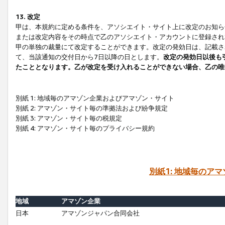
13. 改定
甲は、本規約に定める条件を、アソシエイト・サイト上に改定のお知ら
または改定内容をその時点で乙のアソシエイト・アカウントに登録され
甲の単独の裁量にて改定することができます。改定の発効日は、記載さ
て、当該通知の交付日から7日以降の日とします。
改定の発効日以後も
たこととなります。乙が改定を受け入れることができない場合、乙の唯
別紙 1: 地域毎のアマゾン企業およびアマゾン・サイト
別紙 2: アマゾン・サイト毎の準拠法および紛争規定
別紙 3: アマゾン・サイト毎の税規定
別紙 4: アマゾン・サイト毎のプライバシー規約
別紙1: 地域毎のア
地域
アマゾン企業
日本
アマゾンジャパン合同会社