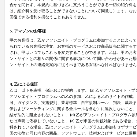
否かを問わず、本規約に基づき乙に支払うことができる一切の紹介料を
は、紹介料を受け取ることができないことについて同意し）ます。なお
回復できる権利を損なうこともありません。
3. アマゾンのお客様
甲のお客様は、乙がアソシエイト・プログラムに参加することによって
られているお客様の注文、お客様のサービスおよび商品販売に関するす
され、甲はいつでもこれらを変更することができます。乙は、甲のお客
ン・サイトとの相互の関係に関する事項について問い合わせがあった場
ン・サイト上の連絡先案内に従うべきである旨述べなければなりません
4. 乙による保証
乙は、以下を表明、保証および誓約します。 (a) 乙がアソシエイト・
アソシエイト・プログラムへの乙の参加、乙による乙のサイトの作成、
可、ガイダンス、実施規則、業界標準、自主規制ルール、判決、裁決ま
伝およびマーケティングに関する全ルールを含む）に違反しないこと、 
結が法的に阻止されないこと）、 (d) 乙がアソシエイト・プログラ
たは声明に依存していないこと、 (e) 乙が米国の制裁対象である場
科されている場合、乙はアソシエイト・プログラムに参加もせずサービス
国の法律と同じ内容の商品、ソフトウェア、技術およびサービスに適用さ