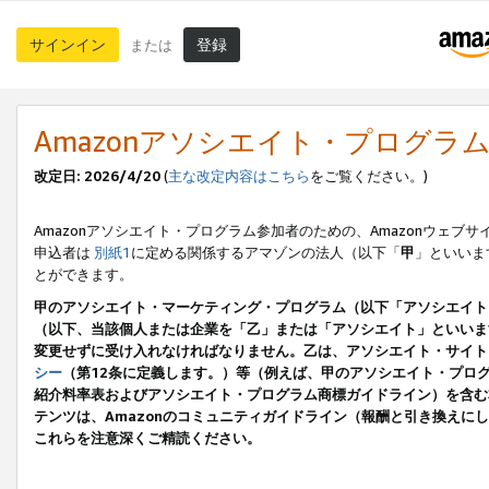
サインイン
登録
または
Amazonアソシエイト・プログラ
改定日: 2026/4/20
(
主な改定内容はこちら
をご覧ください。)
Amazonアソシエイト・プログラム参加者のための、Amazonウェブサ
申込者は
別紙1
に定める関係するアマゾンの法人（以下「
甲
」といいま
とができます。
甲のアソシエイト・マーケティング・プログラム（以下「アソシエイト
（以下、当該個人または企業を「乙」または「アソシエイト」といいま
変更せずに受け入れなければなりません。乙は、アソシエイト・サイト
シー
（第12条に定義します。）等（例えば、甲のアソシエイト・プロ
紹介料率表およびアソシエイト・プログラム商標ガイドライン）を含む本規
テンツは、Amazonのコミュニティガイドライン（報酬と引き換え
これらを注意深くご精読ください。