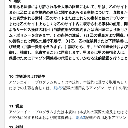
9. 補償
適用ある法律により許される最大限の限度において、甲は、乙のサイト
または乙による本規約の違反に関するあらゆる事柄について、直接または
トに表示される素材（乙のサイトまたはこれらの素材と他のアプリケーシ
または乙のサイト上もしくは乙のサイト内に表示される素材の使用、開発
よるサービス提供の利用（当該使用が本規約または適用法により認可され
ム・ポリシーを含みます。）の条件の違反、 (E) 乙の税金および関
の義務または関税の履行不履行、 (F) 乙、乙の従業員または下請業
び経費（弁護士費用を含みます。）請求から、甲、甲の関連会社および
御し、補償し、免責することに同意します。甲または甲の被指名人は、
保護のためにアマゾン関係者の代理としていかなる法的措置を行うこと
10. 準拠法および紛争
アソシエイト・プログラムもしくは本規約、本規約に基づく取引もしく
たはその主張を含む）は、
別紙2
記載の適用あるアマゾン・サイトの準
11. 税金
アソシエイト・プログラムまたは本規約（本規約の実際の違反またはそ
の関係に関する税金および関連義務は、
別紙3
記載の適用あるアマゾン
12. 雑則