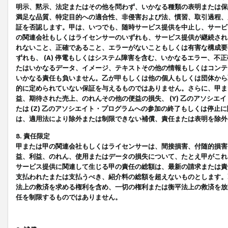
明示、黙示、法定またはその他を問わず、いかなる種類の表明または保
満足な品質、特定目的への適合性、非侵害および法、慣習、取引過程、
証を否認します。甲は、いつでも、随時サービス提供を中止し、サービ
の関連会社もしくはライセンサーのいずれも、サービス提供が継続され
れないこと、正確であること、エラーがないこともしくは有害な構成要
ずれも、 (A) 停電もしくはシステム障害を含む、いかなるエラー、不
たはいかなるデータ、イメージ、テキストその他の情報もしくはコンテ
いかなる責任も負いません。乙が甲もしくは他の個人もしくは団体から
的に定められていない保証を与えるものではありません。さらに、甲また
益、期待された売上、のれんその他の便益の損失、 (Y) 乙のアソシ
たは (Z) 乙のアソシエイト・プログラムへの参加の終了もしくは停
は、適用法により除外または制限できない補償、責任または表明を除外
8. 責任限定
甲または甲の関連会社もしくはライセンサーは、間接損害、付随的損害
益、利益、のれん、使用またはデータの損失について、たとえ甲がこれ
サービス提供に関連して生じる甲の責任の総額は、最新の請求または責
支払われたまたは支払うべき、紹介料の総額を超えないものとします。
法上の救済を求める権利を含め、一切の権利または衡平法上の救済を放
任を制限するものではありません。