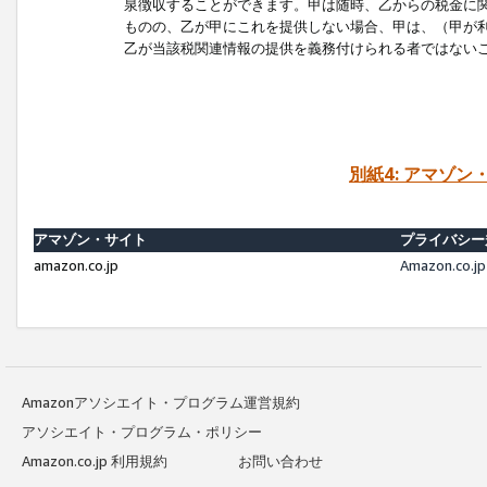
泉徴収することができます。甲は随時、乙からの税金に
ものの、乙が甲にこれを提供しない場合、甲は、（甲が
乙が当該税関連情報の提供を義務付けられる者ではない
別紙4: アマゾ
アマゾン・サイト
プライバシー
amazon.co.jp
Amazon.c
Amazonアソシエイト・プログラム運営規約
アソシエイト・プログラム・ポリシー
Amazon.co.jp 利用規約
お問い合わせ