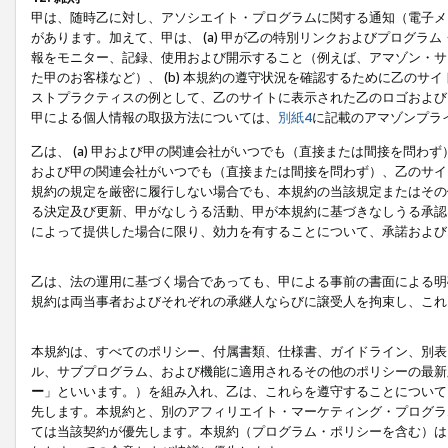
甲は、随時乙に対し、アソシエイト・プログラムに関する通知（電子メ
があります。加えて、甲は、 (a) 甲が乙の特別リンクおよびプログ
報をモニター、記録、使用および開示すること（例えば、アマゾン・サ
た甲のお客様など）、 (b) 本規約の遵守状況を確認するために乙のサイ
ストプラクティスの例として、乙のサイトに表示された乙のロゴおよび
甲による個人情報の取扱方法については、
別紙4
に記載のアマゾンプラ
乙は、 (a) 甲および甲の関連会社がいつでも（直接または間接を問わず
および甲の関連会社がいつでも（直接または間接を問わず）、乙のサイ
規約の規定を厳密に履行しない場合でも、本規約の当該規定またはその他
る決定及び更新、甲がなしうる活動、甲が本規約に基づきなしうる承認
によって提供した場合に限り、効力を有することについて、承諾および
乙は、法の運用に基づく場合であっても、甲による事前の書面による明
規約は両当事者およびそれぞれの承継人ならびに譲受人を拘束し、これ
本規約は、すべてのポリシー、付属書類、仕様書、ガイドライン、別表
ル、サブプログラム、および機能に適用されるその他のポリシーの最新
ー
」といいます。）を組み入れ、乙は、これらを遵守することについて
先します。本規約と、別のアフィリエイト・マーケティング・プログラ
ては当該契約が優先します。本規約（プログラム・ポリシーを含む）は