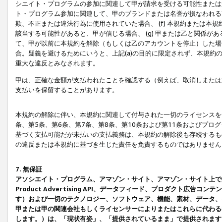
シエイト・プログラムの参加に関連して甲が請求を受ける可能性または責
ト・プログラム参加に関連して、甲のブランドまたは名誉が損なわれる可
欺、不正または違法行為に使用されていた場合、 (f) 本規約または
該当する可能性があると、甲が信じる場合、 (g) 甲または乙と関係
て、甲が以前に本規約を解除（もしくは乙のアカウントを停止）した場合
合。疑義を避けるためにいうと、上記(a)の目的に限定されず、本規約
重大な違反とみなされます。
甲は、正確な金額が支払われたことを確認する（例えば、取消しまたは
支払いを保留することがあります。
本規約の解除に伴い、本規約に関連して付与された一切のライセンスを
条、第5条、第6条、第7条、第8条、第10条および第11条およびプ
基づく支払可能だが未払いの支払義務は、本規約の解除後も存続するも
の違反または本規約に基づき生じた責任を免責するものではありません
7. 無保証
アソシエイト・プログラム、アマゾン・サイト、アマゾン・サイト上で
Product Advertising API、データフィード、プロダクト
す）および一切のテクノロジー、ソフトウェア、機能、素材、データ、
甲または甲の関連会社もしくライセンサーによりまたはこれらに代わる
します。）は、「現状有姿」、「提供されているまま」で提供されます