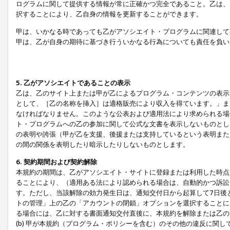
ログラムに関して提供する情報が常に正確かつ完全であること。乙は、
択することにより、乙自身の情報を更新することができます。
甲は、いかなる時であっても乙がアソシエイト・プログラムに関連して
甲は、乙が自身の期待に基づき行ういかなる行為についても責任を負い
5. 乙がアソシエイトであることの表示
乙は、乙のサイト上または甲が乙によるプログラム・コンテンツの表示ま
として、［乙の名称を挿入］は適格販売により収入を得ています。」ま
なければなりません。このような公表および適用法により求められる場
ト・プログラムへの乙の参加に関して公式な文書を表示しないものとし
の表明や誇張（甲が乙を支援、後援または支持しているという表明また
の間の関係を表明したり暗示したりしないものとします。
6. 契約期間および契約解除
本規約の期間は、乙がアソシエイト・サイトに登録または利用した時点
ることにより、（適用ある法により認められる場合は、自動的かつ訴訟
す。ただし、当該解除の効力発生日は、通知交付日から起算して7日後
トの管理」上の乙の「アカウントの閉鎖」オプションを選択することに
る場合には、乙に対する書面通知交付直後に、本規約を解除または乙のア
(b) 甲が本規約（プログラム・ポリシーを含む）のその他の違反に関し