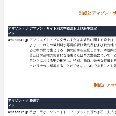
別紙2: アマゾン
アマゾン・サ
アマゾン・サイト別の準拠法および紛争規定
イト
amazon.co.jp
アソシエイト・プログラムまたは本規約に関する紛争は
より、これらの裁判所が専属的管轄裁判所および裁判地
乙と甲の間で生じうる一切の紛争を支配します。本規約
または財産権の実質的な侵害またはその主張について、
テンツにおける甲の権利は、特別、独自、顕著な特徴を
ったり十分に補填することができないものであることを
別紙3: ア
アマゾン・サ
税規定
イト
amazon.co.jp
甲は、甲がアソシエイト・プログラムに基づき乙に支払