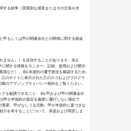
関する紛争（実質的な侵害またはその主張を含
と甲もしくは甲の関連会社との関係に関する税金
られません。）を送信することがあります。加え
ーザに関する情報をモニター、記録、使用および開示
など）、 (b) 本規約の遵守状況を確認するため
て、乙のサイトに表示された乙のロゴおよびプログラ
記載のアマゾンプライバシー規約をご覧ください。
クを勧誘できること、 (b) 甲および甲の関連会社
c)甲が本規約の規定を厳密に履行しない場合で
及び更新、甲がなしうる活動、甲が本規約に基づきな
効力を有することについて、承諾および同意しま