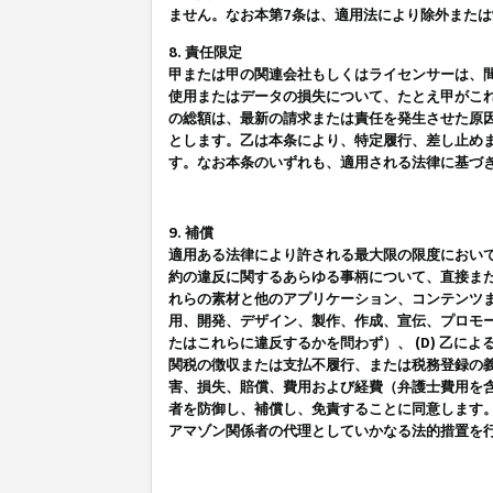
ません。なお本第7条は、適用法により除外また
8. 責任限定
甲または甲の関連会社もしくはライセンサーは、
使用またはデータの損失について、たとえ甲がこ
の総額は、最新の請求または責任を発生させた原
とします。乙は本条により、特定履行、差し止め
す。なお本条のいずれも、適用される法律に基づ
9. 補償
適用ある法律により許される最大限の限度におい
約の違反に関するあらゆる事柄について、直接また
れらの素材と他のアプリケーション、コンテンツま
用、開発、デザイン、製作、作成、宣伝、プロモー
たはこれらに違反するかを問わず）、 (D) 乙に
関税の徴収または支払不履行、または税務登録の義
害、損失、賠償、費用および経費（弁護士費用を
者を防御し、補償し、免責することに同意します
アマゾン関係者の代理としていかなる法的措置を