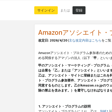
サインイン
登録
または
Amazonアソシエイト
改定日: 2026/4/20
(
主な改定内容はこちら
をご覧
Amazonアソシエイト・プログラム参加者のための
める関係するアマゾンの法人（以下「
甲
」といい
甲のアソシエイト・マーケティング・プログラム
は企業を「乙」または「アソシエイト」といいま
乙は、アソシエイト・サイトに登録またはこれを
ト・プログラム参加要件、アソシエイト・プログラ
同意するものとします。乙がAmazon.co.j
除の禁止を含みます。）を遵守しなければなりま
1. アソシエイト・プログラムの説明
アソシエイト・プログラムにより、乙は、
別紙1
記