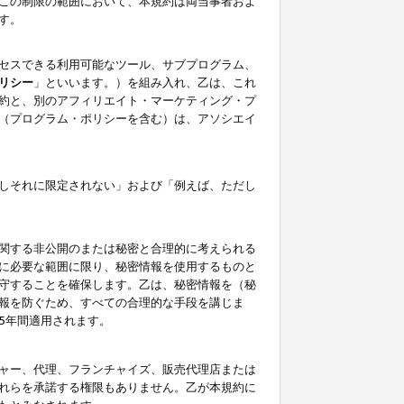
この制限の範囲において、本規約は両当事者およ
す。
セスできる利用可能なツール、サブプログラム、
リシー
」といいます。）を組み入れ、乙は、これ
約と、別のアフィリエイト・マーケティング・プ
（プログラム・ポリシーを含む）は、アソシエイ
しそれに限定されない」および「例えば、ただし
関する非公開のまたは秘密と合理的に考えられる
に必要な範囲に限り、秘密情報を使用するものと
守することを確保します。乙は、秘密情報を（秘
報を防ぐため、すべての合理的な手段を講じま
5年間適用されます。
ャー、代理、フランチャイズ、販売代理店または
れらを承諾する権限もありません。乙が本規約に