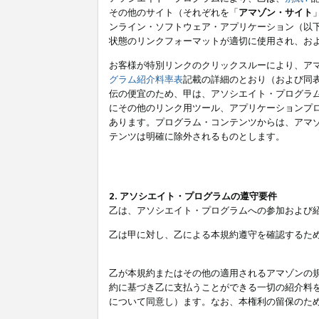
その他のサイト（それぞれを「
アマゾン・サイト
ンライン・ソフトウェア・アプリケーション（以
状態のリンクフォーマットが適切に使用され、お
お客様が特別リンクのクリックスルーにより、ア
グラム紹介料率表
記載の詳細のとおり（および同
伝の便宜のため、甲は、アソシエイト・プログラ
にその他のリンク用ツール、アプリケーションプロ
あります。プログラム・コンテンツからは、アマ
テンツは明確に除外されるものとします。
2. アソシエイト・プログラムの遵守要件
乙は、アソシエイト・プログラムへの参加および
乙は甲に対し、乙による本規約遵守を確認するた
乙が本規約またはその他の適用されるアマゾンの
約に基づき乙に支払うことができる一切の紹介料
について同意し）ます。なお、本権利の留保のた