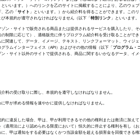
」といいます。）へのリンクを乙のサイトに掲載することにより、乙のウェブ
下、乙の「
サイト
」といいます。）から紹介料を得ることができます。このリ
よび本規約が遵守されなければなりません（以下「
特別リンク
」といいます。
マゾン・サイトで販売される商品または提供されるサービスを購入したり、そ
表の制限に応じて）、適格販売に伴うプログラム紹介料を受け取ることができ
ムに関連して、データ、イメージ、テキスト、リンクフォーマット、ウィジェ
グラムインターフェイス（API）およびその他の情報（以下「
プログラム・
ゾン・サイト以外のサイトで提供される、商品に関するいかなるデータ、イメ
紹介料の受け取りに際し、本規約を遵守しなければなりません。
めに甲が求める情報を速やかに提供しなければなりません。
規約に違反した場合、甲は、甲が利用できるその他の権利または救済に加えて
を（適用法により認められる限度において）恒久的に停止する権利を有し（お
めに、甲は通知をする必要はなくかつ当該金額を超える損害金を回復できる権