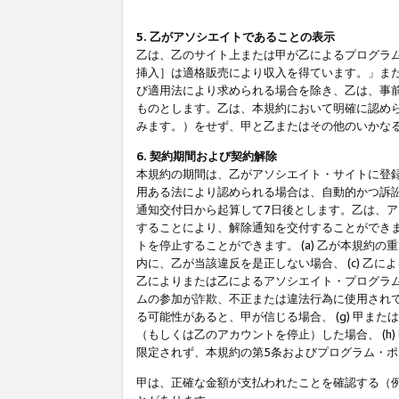
5. 乙がアソシエイトであることの表示
乙は、乙のサイト上または甲が乙によるプログラム
挿入］は適格販売により収入を得ています。」ま
び適用法により求められる場合を除き、乙は、事
ものとします。乙は、本規約において明確に認め
みます。）をせず、甲と乙またはその他のいかな
6. 契約期間および契約解除
本規約の期間は、乙がアソシエイト・サイトに登
用ある法により認められる場合は、自動的かつ訴
通知交付日から起算して7日後とします。乙は、
することにより、解除通知を交付することができ
トを停止することができます。 (a) 乙が本規約
内に、乙が当該違反を是正しない場合、 (c) 乙
乙によりまたは乙によるアソシエイト・プログラム
ムの参加が詐欺、不正または違法行為に使用されて
る可能性があると、甲が信じる場合、 (g) 甲
（もしくは乙のアカウントを停止）した場合、 (h
限定されず、本規約の第5条およびプログラム・
甲は、正確な金額が支払われたことを確認する（