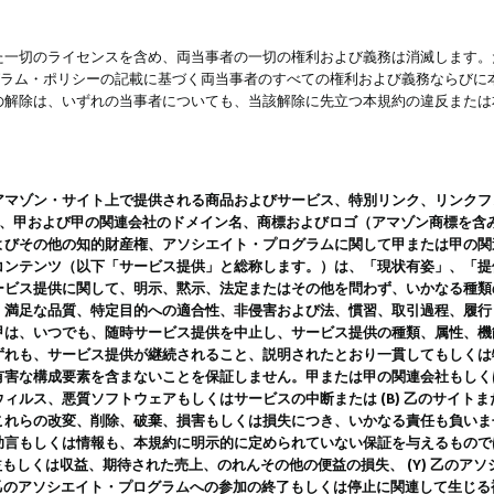
一切のライセンスを含め、両当事者の一切の権利および義務は消滅します。た
ログラム・ポリシーの記載に基づく両当事者のすべての権利および義務ならび
の解除は、いずれの当事者についても、当該解除に先立つ本規約の違反または
ン・サイト上で提供される商品およびサービス、特別リンク、リンクフォーマット、
ツ、甲および甲の関連会社のドメイン名、商標およびロゴ（アマゾン商標を含
よびその他の知的財産権、アソシエイト・プログラムに関して甲または甲の関
コンテンツ（以下「サービス提供」と総称します。）は、「現状有姿」、「提
ービス提供に関して、明示、黙示、法定またはその他を問わず、いかなる種類
、満足な品質、特定目的への適合性、非侵害および法、慣習、取引過程、履行
甲は、いつでも、随時サービス提供を中止し、サービス提供の種類、属性、機
ずれも、サービス提供が継続されること、説明されたとおり一貫してもしくは
害な構成要素を含まないことを保証しません。甲または甲の関連会社もしくはラ
ィルス、悪質ソフトウェアもしくはサービスの中断または (B) 乙のサイト
これらの改変、削除、破棄、損害もしくは損失につき、いかなる責任も負いま
助言もしくは情報も、本規約に明示的に定められていない保証を与えるもので
利益もしくは収益、期待された売上、のれんその他の便益の損失、 (Y) 乙の
) 乙のアソシエイト・プログラムへの参加の終了もしくは停止に関連して生じ