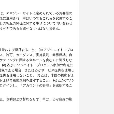
は、アマゾン・サイトに定められているお客様の
様に適用され、甲はいつでもこれらを変更するこ
との相互の関係に関する事項について問い合わせ
うべきである旨述べなければなりません。
持および運営すること、 (b) アソシエイト・プロ
ス、許可、ガイダンス、実施規則、業界標準、自
ケティングに関する全ルールを含む）に違反しな
(d) 乙がアソシエイト・プログラム参加の利点に
裁対象である場合、または乙がサービス提供を使用し
も使用しないこと、 (f) 乙は、米国の輸出およ
び再輸出規制を遵守すること、 (g) 乙がアソシ
ログインし、「アカウントの管理」を選択するこ
証、表明および誓約をせず、甲は、乙が自身の期