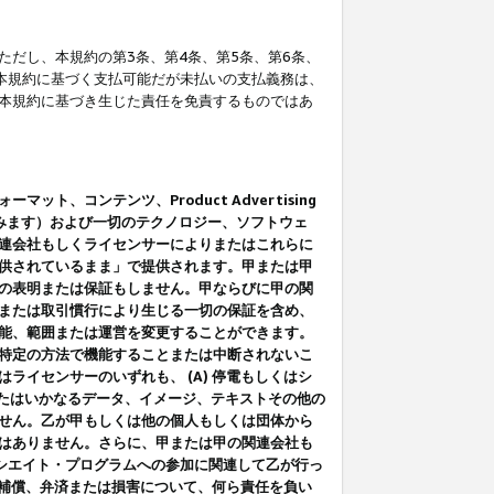
だし、本規約の第3条、第4条、第5条、第6条、
に本規約に基づく支払可能だが未払いの支払義務は、
本規約に基づき生じた責任を免責するものではあ
コンテンツ、Product Advertising
みます）および一切のテクノロジー、ソフトウェ
連会社もしくライセンサーによりまたはこれらに
供されているまま」で提供されます。甲または甲
の表明または保証もしません。甲ならびに甲の関
または取引慣行により生じる一切の保証を含め、
能、範囲または運営を変更することができます。
特定の方法で機能することまたは中断されないこ
イセンサーのいずれも、 (A) 停電もしくはシ
またはいかなるデータ、イメージ、テキストその他の
せん。乙が甲もしくは他の個人もしくは団体から
はありません。さらに、甲または甲の関連会社も
アソシエイト・プログラムへの参加に関連して乙が行っ
る補償、弁済または損害について、何ら責任を負い