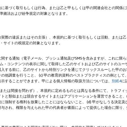
約に基づく取引もしくは行為、または乙と甲もしくは甲の関連会社との関係に
準拠法および紛争規定の対象となります。
の実際の違反またはその主張）、本規約に基づく取引もしくは活動、または乙
・サイトの税規定の対象となります。
に関する通知（電子メール、プッシュ通知及びSMSを含みますが、これに限
ログラム・コンテンツの表示に関して取得した乙のサイトおよび乙のサイトのユ
入する前に、乙のサイトから特別リンクを通じてクリックスルーした甲のお客様
の他調査を行うこと、 (c) 甲の教育的資料のベストプラクティスの例とし
表示することができます。甲による個人情報の取扱方法については、
別紙4
に
直接または間接を問わず）、本規約に定めるものとは異なる条件にて、トラフィッ
トと類似または競合するサイトまたはアプリケーションを運営できること、(
に強制する権利を放棄したことにはならないこと、 (d) 甲がなしうる決定
付与され、権限を与えられた甲の代表者が書面によって提供した場合に限り、