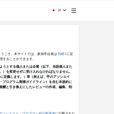
JA
ようこそ。本サイトでは、参加申込者は
別紙1
に定
理することができます。
ようとする個人または企業（以下、当該個人また
。）を変更せずに受け入れなければなりません。
条に定義します。）等（例えば、甲のアソシエイ
ト・プログラム商標ガイドライン）を含む本規約に
ン（報酬と引き換えにしたレビューの作成、編集、削
アソシエイト・プログラム紹介料率表
に記載された