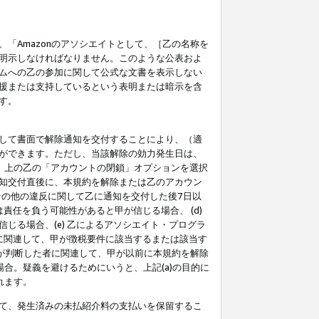
「Amazonのアソシエイトとして、［乙の名称を
明示しなければなりません。このような公表およ
ムへの乙の参加に関して公式な文書を表示しない
援または支持しているという表明または暗示を含
す。
して書面で解除通知を交付することにより、（適
ができます。ただし、当該解除の効力発生日は、
」上の乙の「アカウントの閉鎖」オプションを選択
知交付直後に、本規約を解除または乙のアカウン
のその他の違反に関して乙に通知を交付した後7日以
責任を負う可能性があると甲が信じる場合、 (d)
る場合、(e) 乙によるアソシエイト・プログラ
為に関連して、甲が徴税要件に該当するまたは該当す
甲が判断した者に関連して、甲が以前に本規約を解除
場合。疑義を避けるためにいうと、上記(a)の目的に
れます。
て、発生済みの未払紹介料の支払いを保留するこ