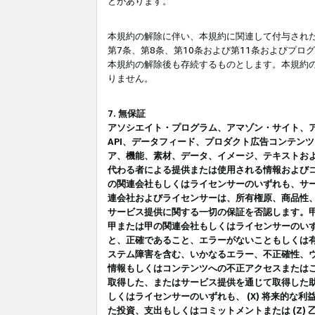
とがあります。
本規約の解除に伴い、本規約に関連して付与された
第7条、第8条、第10条および第11条およびプ
本規約の解除後も存続するものとします。本規約
りません。
7. 無保証
アソシエイト・プログラム、アマゾン・サイト、アマゾ
API、データフィード、プロダクト広告コンテン
ア、機能、素材、データ、イメージ、テキストお
代わる者による提供または使用される情報および
の関連会社もしくはライセンサーのいずれも、サ
連会社およびライセンサーは、所有権原、商品性
サービス提供に関する一切の保証を否認します。
甲または甲の関連会社もしくはライセンサーのい
と、正確であること、エラーがないこともしくは有
ステム障害を含む、いかなるエラー、不正確性、ウ
情報もしくはコンテンツへの不正アクセスまたは
取得した、またはサービス提供を通じて取得した
しくはライセンサーのいずれも、 (X) 将来的な
た投資、支出もしくはコミットメントまたは (Z