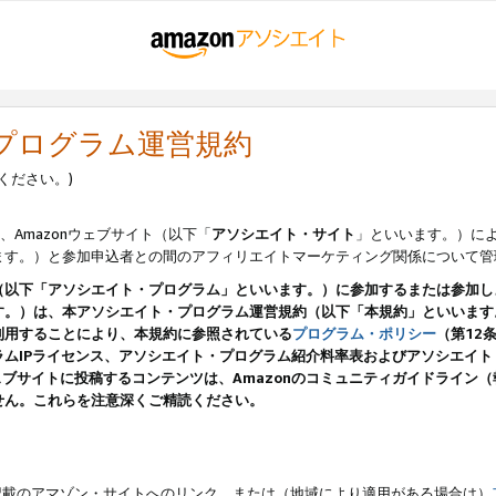
・プログラム運営規約
ください。)
、Amazonウェブサイト（以下「
アソシエイト・サイト
」といいます。）に
ます。）と参加申込者との間のアフィリエイトマーケティング関係について管
（以下「アソシエイト・プログラム」といいます。）に参加するまたは参加し
す。）は、本アソシエイト・プログラム運営規約（以下「本規約」といいます
利用することにより、本規約に参照されている
プログラム・ポリシー
（第12
ムIPライセンス、アソシエイト・プログラム紹介料率表およびアソシエイ
pのウェブサイトに投稿するコンテンツは、Amazonのコミュニティガイドライ
せん。これらを注意深くご精読ください。
載のアマゾン・サイトへのリンク、または（地域により適用がある場合は）