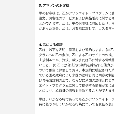
3. アマゾンのお客様
甲のお客様は、乙がアソシエイト・プログラムに
注文、お客様のサービスおよび商品販売に関する
とができます。乙は、甲のお客様に対応したり、
があった場合、乙は、お客様に対して、カスタマ
4. 乙による保証
乙は、以下を表明、保証および誓約します。 (a)
グラムへの乙の参加、乙による乙のサイトの作成
主規制ルール、判決、裁決または乙に対する管轄
いこと、 (c) 乙には合法的に契約を締結する能
ついて独自に評価しており、本規約に明記された内
ている国の政府により米国の法律と同じ内容の制裁
び再輸出規制の全て、ならびに米国の法律と同じ内
エイト・プログラムに関して提供する情報が常に
とにより、乙自身の情報を更新することができま
甲は、いかなる時であっても乙がアソシエイト・
待に基づき行ういかなる行為についても責任を負