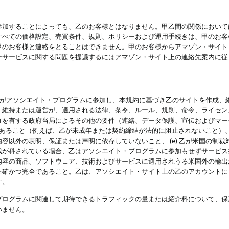
参加することによっても、乙のお客様とはなりません。甲乙間の関係において
すべての価格設定、売買条件、規則、ポリシーおよび運用手続きは、甲のお客
甲のお客様と連絡をとることはできません。甲のお客様からアマゾン・サイト
ーサービスに関する問題を提議するにはアマゾン・サイト上の連絡先案内に従
 乙がアソシエイト・プログラムに参加し、本規約に基づき乙のサイトを作成、維
、維持または運営が、適用される法律、条令、ルール、規則、命令、ライセン
権を有する政府当局によるその他の要件（連絡、データ保護、宣伝およびマー
力があること（例えば、乙が未成年または契約締結が法的に阻止されないこと）、 
容以外の表明、保証または声明に依存していないこと、 (e) 乙が米国の制
が科されている場合、乙はアソシエイト・プログラムに参加もせずサービス提供
容の商品、ソフトウェア、技術およびサービスに適用されうる米国外の輸出およ
正確かつ完全であること。乙は、アソシエイト・サイト上の乙のアカウントに
す。
プログラムに関連して期待できるトラフィックの量または紹介料について、保
いません。