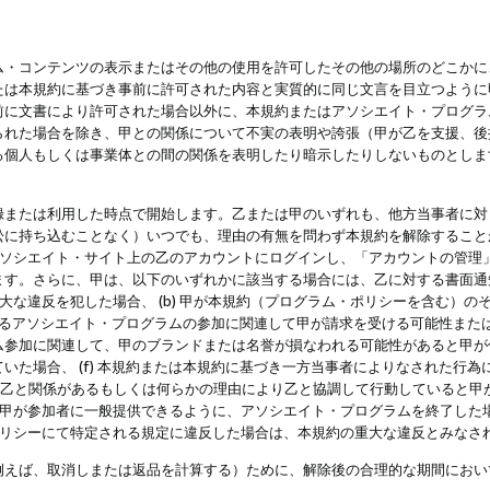
・コンテンツの表示またはその他の使用を許可したその他の場所のどこかに、
たは本規約に基づき事前に許可された内容と実質的に同じ文言を目立つように
前に文書により許可された場合以外に、本規約またはアソシエイト・プログラ
られた場合を除き、甲との関係について不実の表明や誇張（甲が乙を支援、後
る個人もしくは事業体との間の関係を表明したり暗示したりしないものとしま
録または利用した時点で開始します。乙または甲のいずれも、他方当事者に対
訟に持ち込むことなく）いつでも、理由の有無を問わず本規約を解除すること
アソシエイト・サイト上の乙のアカウントにログインし、「アカウントの管理
ます。さらに、甲は、以下のいずれかに該当する場合には、乙に対する書面通
の重大な違反を犯した場合、 (b) 甲が本規約（プログラム・ポリシーを含む）
によるアソシエイト・プログラムの参加に関連して甲が請求を受ける可能性または
参加に関連して、甲のブランドまたは名誉が損なわれる可能性があると甲が信じ
いた場合、 (f) 本規約または本規約に基づき一方当事者によりなされた行
または乙と関係があるもしくは何らかの理由により乙と協調して行動していると
) 甲が参加者に一般提供できるように、アソシエイト・プログラムを終了した
ポリシーにて特定される規定に違反した場合は、本規約の重大な違反とみなさ
例えば、取消しまたは返品を計算する）ために、解除後の合理的な期間におい