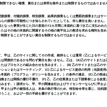
は制限できない補償、責任または表明を除外または制限するものではありませ
間接損害、付随的損害、特別損害、結果的損害もしくは懲罰的損害またはサー
れらの損害の可能性につき知らされていたとしても、何ら責任を負いません。
因となった事実が生じた日の直前の12カ月間に本規約に基づき乙に支払われ
またはその他の本規約に関連するその他の衡平法上の救済を求める権利を含め
き制限することができない責任を制限するものではありません。
て、甲は、乙のサイトに関してその作成、維持もしくは運用（乙によるサービ
は間接的であるかを問わず責任を負いません。乙は、 (A)乙のサイトまた
たはプロセスとの組み合わせを含みます。）、 (B) 乙のサイトまたは乙の
ションまたはマーケティング、 (C) 乙によるサービス提供の利用（当該使
よる本規約（プログラム・ポリシーを含みます。）の条件の違反、 (E) 乙の
務または関税の履行不履行、 (F) 乙、乙の従業員または下請業者による故
含みます。）請求から、甲、甲の関連会社およびライセンサーならびに甲およ
。甲または甲の被指名人は、本条の執行等のため、特別命令等を通じ、法的請
行うこと、および一切の手続を履行することができます。