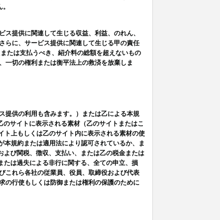
ん。
ビス提供に関連して生じる収益、利益、のれん、
さらに、サービス提供に関連して生じる甲の責任
たまたは支払うべき、紹介料の総額を超えないもの
、一切の権利または衡平法上の救済を放棄しま
ス提供の利用も含みます。）または乙による本規
は乙のサイトに表示される素材（乙のサイトまたはこ
サイト上もしくは乙のサイト内に表示される素材の使
用が本規約または適用法により認可されているか、ま
税金および関税、徴収、支払い、または乙の税金または
意または過失による非行に関する、全ての申立、損
びこれら各社の従業員、役員、取締役および代表
求の行使もしくは防御または権利の保護のために