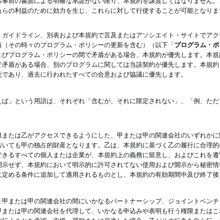
る事前の書面による明確な承諾がない限り、本規約を譲渡してはなりません。
れらの利益のために効力を生じ、これらに対して行使することが可能となりま
、ガイドライン、別表および本規約で言及またはアソシエイト・サイトでアク
版（その時々のプログラム・ポリシーの更新を含む）（以下「
プログラム・ポ
よびプログラム・ポリシーの間で矛盾がある場合、本規約が優先します。本規
で矛盾がある場合、別のプログラムに関しては当該契約が優先します。本規約
意であり、過去に行われたすべての合意および協議に優先します。
えば」という用語は、それぞれ「含むが、それに限定されない」、「例、ただ
供または乙がアクセスできるようにした、甲または甲の関連会社のいずれかに
おいても甲の独占的財産となります。乙は、本規約に基づく乙の履行に合理的
できるすべての個人または企業が、本規約上の義務に留意し、およびこれを遵
開示せず、本規約において明示的に許可されてない使用および開示から秘密情
に定める条件に追加して適用されるものとし、本規約の有効期間中及び終了後
と甲または甲の関連会社の間にいかなるパートナーシップ、ジョイントベンチ
甲または甲の関連会社を代理して、いかなる申込みや表明も行う権限またはこ