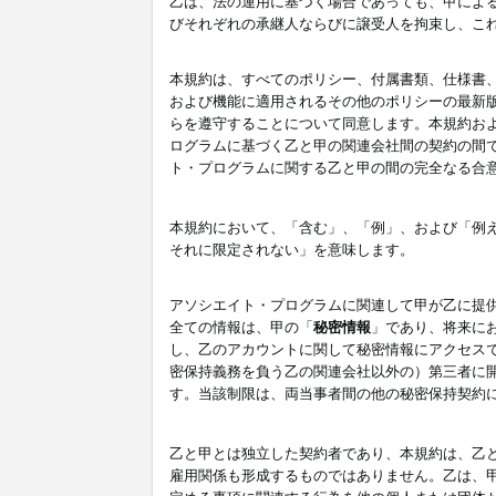
乙は、法の運用に基づく場合であっても、甲によ
びそれぞれの承継人ならびに譲受人を拘束し、こ
本規約は、すべてのポリシー、付属書類、仕様書
および機能に適用されるその他のポリシーの最新
らを遵守することについて同意します。本規約お
ログラムに基づく乙と甲の関連会社間の契約の間
ト・プログラムに関する乙と甲の間の完全なる合
本規約において、「含む」、「例」、および「例
それに限定されない」を意味します。
アソシエイト・プログラムに関連して甲が乙に提
全ての情報は、甲の「
秘密情報
」であり、将来に
し、乙のアカウントに関して秘密情報にアクセス
密保持義務を負う乙の関連会社以外の）第三者に
す。当該制限は、両当事者間の他の秘密保持契約
乙と甲とは独立した契約者であり、本規約は、乙
雇用関係も形成するものではありません。乙は、