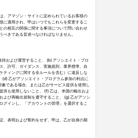
は、アマゾン・サイトに定められているお客様の
様に適用され、甲はいつでもこれらを変更するこ
との相互の関係に関する事項について問い合わせ
うべきである旨述べなければなりません。
持および運営すること、 (b) アソシエイト・プロ
ス、許可、ガイダンス、実施規則、業界標準、自
ケティングに関する全ルールを含む）に違反しな
(d) 乙がアソシエイト・プログラム参加の利点に
裁対象である場合、または乙がサービス提供を使用し
も使用しないこと、 (f) 乙は、米国の輸出およ
び再輸出規制を遵守すること、 (g) 乙がアソシ
ログインし、「アカウントの管理」を選択するこ
証、表明および誓約をせず、甲は、乙が自身の期