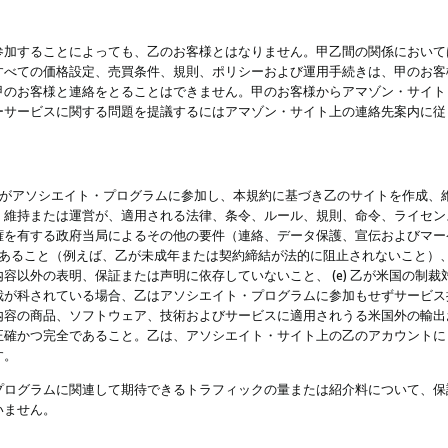
参加することによっても、乙のお客様とはなりません。甲乙間の関係において
すべての価格設定、売買条件、規則、ポリシーおよび運用手続きは、甲のお客
甲のお客様と連絡をとることはできません。甲のお客様からアマゾン・サイト
ーサービスに関する問題を提議するにはアマゾン・サイト上の連絡先案内に従
 乙がアソシエイト・プログラムに参加し、本規約に基づき乙のサイトを作成、維
、維持または運営が、適用される法律、条令、ルール、規則、命令、ライセン
権を有する政府当局によるその他の要件（連絡、データ保護、宣伝およびマー
力があること（例えば、乙が未成年または契約締結が法的に阻止されないこと）、 
容以外の表明、保証または声明に依存していないこと、 (e) 乙が米国の制
が科されている場合、乙はアソシエイト・プログラムに参加もせずサービス提供
容の商品、ソフトウェア、技術およびサービスに適用されうる米国外の輸出およ
正確かつ完全であること。乙は、アソシエイト・サイト上の乙のアカウントに
す。
プログラムに関連して期待できるトラフィックの量または紹介料について、保
いません。