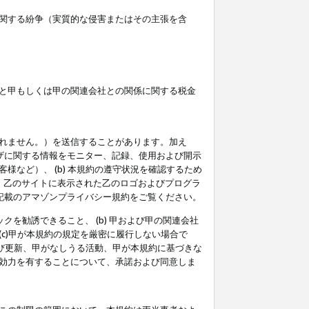
関する紛争（実質的な侵害またはその主張を含
と甲もしくは甲の関連会社との関係に関する税金
られません。）を送信することがあります。加え
ーザに関する情報をモニター、記録、使用および開示
など）、 (b) 本規約の遵守状況を確認するため
て、乙のサイトに表示された乙のロゴおよびプログラ
記載のアマゾンプライバシー規約をご覧ください。
クを勧誘できること、 (b) 甲および甲の関連会社
c)甲が本規約の規定を厳密に履行しない場合で
及び更新、甲がなしうる活動、甲が本規約に基づきな
効力を有することについて、承諾および同意しま