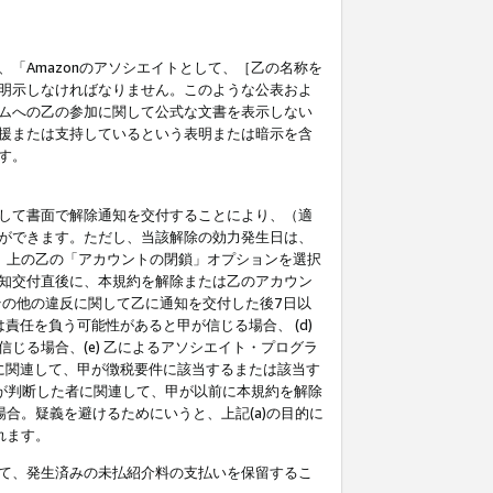
「Amazonのアソシエイトとして、［乙の名称を
明示しなければなりません。このような公表およ
ムへの乙の参加に関して公式な文書を表示しない
援または支持しているという表明または暗示を含
す。
して書面で解除通知を交付することにより、（適
ができます。ただし、当該解除の効力発生日は、
」上の乙の「アカウントの閉鎖」オプションを選択
知交付直後に、本規約を解除または乙のアカウン
のその他の違反に関して乙に通知を交付した後7日以
責任を負う可能性があると甲が信じる場合、 (d)
る場合、(e) 乙によるアソシエイト・プログラ
為に関連して、甲が徴税要件に該当するまたは該当す
甲が判断した者に関連して、甲が以前に本規約を解除
場合。疑義を避けるためにいうと、上記(a)の目的に
れます。
て、発生済みの未払紹介料の支払いを保留するこ