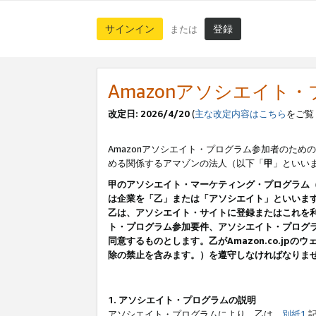
サインイン
登録
または
Amazonアソシエイト
改定日: 2026/4/20
(
主な改定内容はこちら
をご覧
Amazonアソシエイト・プログラム参加者のための
める関係するアマゾンの法人（以下「
甲
」といい
甲のアソシエイト・マーケティング・プログラム
は企業を「乙」または「アソシエイト」といいま
乙は、アソシエイト・サイトに登録またはこれを
ト・プログラム参加要件、アソシエイト・プログラ
同意するものとします。乙がAmazon.co.j
除の禁止を含みます。）を遵守しなければなりま
1. アソシエイト・プログラムの説明
アソシエイト・プログラムにより、乙は、
別紙1
記