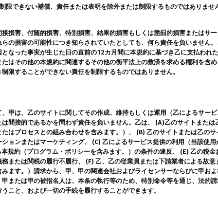
は制限できない補償、責任または表明を除外または制限するものではありませ
間接損害、付随的損害、特別損害、結果的損害もしくは懲罰的損害またはサー
れらの損害の可能性につき知らされていたとしても、何ら責任を負いません。
因となった事実が生じた日の直前の12カ月間に本規約に基づき乙に支払われ
またはその他の本規約に関連するその他の衡平法上の救済を求める権利を含め
き制限することができない責任を制限するものではありません。
て、甲は、乙のサイトに関してその作成、維持もしくは運用（乙によるサービ
は間接的であるかを問わず責任を負いません。乙は、 (A)乙のサイトまた
たはプロセスとの組み合わせを含みます。）、 (B) 乙のサイトまたは乙の
ションまたはマーケティング、 (C) 乙によるサービス提供の利用（当該使
よる本規約（プログラム・ポリシーを含みます。）の条件の違反、 (E) 乙の
務または関税の履行不履行、 (F) 乙、乙の従業員または下請業者による故
含みます。）請求から、甲、甲の関連会社およびライセンサーならびに甲およ
。甲または甲の被指名人は、本条の執行等のため、特別命令等を通じ、法的請
行うこと、および一切の手続を履行することができます。