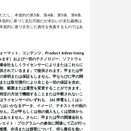
だし、本規約の第3条、第4条、第5条、第6条、
に本規約に基づく支払可能だが未払いの支払義務は、
本規約に基づき生じた責任を免責するものではあ
コンテンツ、Product Advertising
みます）および一切のテクノロジー、ソフトウェ
連会社もしくライセンサーによりまたはこれらに
供されているまま」で提供されます。甲または甲
の表明または保証もしません。甲ならびに甲の関
または取引慣行により生じる一切の保証を含め、
能、範囲または運営を変更することができます。
特定の方法で機能することまたは中断されないこ
イセンサーのいずれも、 (A) 停電もしくはシ
またはいかなるデータ、イメージ、テキストその他の
せん。乙が甲もしくは他の個人もしくは団体から
はありません。さらに、甲または甲の関連会社も
アソシエイト・プログラムへの参加に関連して乙が行っ
る補償、弁済または損害について、何ら責任を負い