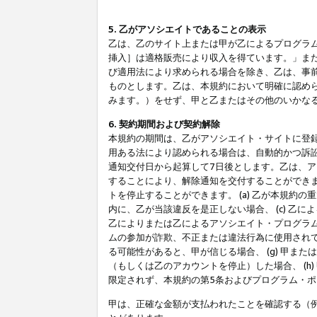
5. 乙がアソシエイトであることの表示
乙は、乙のサイト上または甲が乙によるプログラム
挿入］は適格販売により収入を得ています。」ま
び適用法により求められる場合を除き、乙は、事
ものとします。乙は、本規約において明確に認め
みます。）をせず、甲と乙またはその他のいかな
6. 契約期間および契約解除
本規約の期間は、乙がアソシエイト・サイトに登
用ある法により認められる場合は、自動的かつ訴
通知交付日から起算して7日後とします。乙は、
することにより、解除通知を交付することができ
トを停止することができます。 (a) 乙が本規約
内に、乙が当該違反を是正しない場合、 (c) 乙
乙によりまたは乙によるアソシエイト・プログラム
ムの参加が詐欺、不正または違法行為に使用されて
る可能性があると、甲が信じる場合、 (g) 甲
（もしくは乙のアカウントを停止）した場合、 (h
限定されず、本規約の第5条およびプログラム・
甲は、正確な金額が支払われたことを確認する（