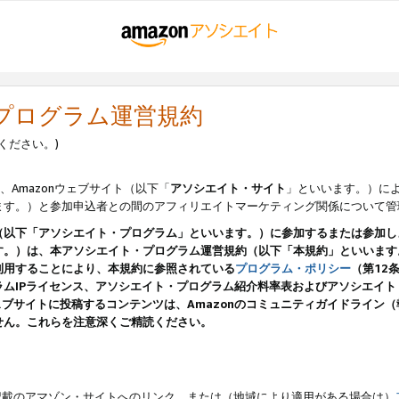
・プログラム運営規約
ください。)
、Amazonウェブサイト（以下「
アソシエイト・サイト
」といいます。）に
ます。）と参加申込者との間のアフィリエイトマーケティング関係について管
（以下「アソシエイト・プログラム」といいます。）に参加するまたは参加し
す。）は、本アソシエイト・プログラム運営規約（以下「本規約」といいます
利用することにより、本規約に参照されている
プログラム・ポリシー
（第12
ムIPライセンス、アソシエイト・プログラム紹介料率表およびアソシエイ
pのウェブサイトに投稿するコンテンツは、Amazonのコミュニティガイドライ
せん。これらを注意深くご精読ください。
載のアマゾン・サイトへのリンク、または（地域により適用がある場合は）