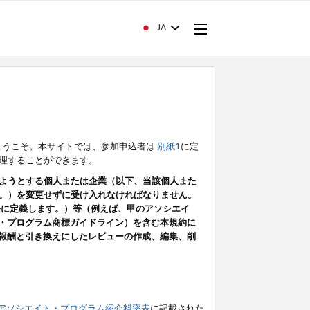
JA
ようこそ。本サイトでは、参加申込者は
別紙1
に定
理することができます。
ようとする個人または企業（以下、当該個人また
。）を変更せずに受け入れなければなりません。
条に定義します。）等（例えば、甲のアソシエイ
ト・プログラム商標ガイドライン）を含む本規約に
ン（報酬と引き換えにしたレビューの作成、編集、削
アソシエイト・プログラム紹介料率表
に記載された