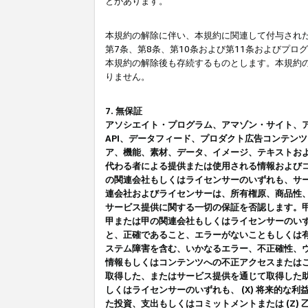
とがあります。
本規約の解除に伴い、本規約に関連して付与された
第7条、第8条、第10条および第11条およびプ
本規約の解除後も存続するものとします。本規約
りません。
7. 無保証
アソシエイト・プログラム、アマゾン・サイト、アマゾ
API、データフィード、プロダクト広告コンテン
ア、機能、素材、データ、イメージ、テキストお
代わる者による提供または使用される情報および
の関連会社もしくはライセンサーのいずれも、サ
連会社およびライセンサーは、所有権原、商品性
サービス提供に関する一切の保証を否認します。
甲または甲の関連会社もしくはライセンサーのい
と、正確であること、エラーがないこともしくは有
ステム障害を含む、いかなるエラー、不正確性、ウ
情報もしくはコンテンツへの不正アクセスまたは
取得した、またはサービス提供を通じて取得した
しくはライセンサーのいずれも、 (X) 将来的な
た投資、支出もしくはコミットメントまたは (Z