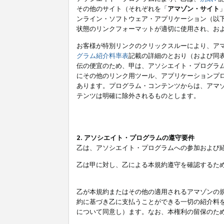
その他のサイト（それぞれを「
アマゾン・サイト
ンライン・ソフトウェア・アプリケーション（以
状態のリンクフォーマットが適切に使用され、お
お客様が特別リンクのクリックスルーにより、ア
グラム紹介料率表
記載の詳細のとおり（および同
伝の便宜のため、甲は、アソシエイト・プログラ
にその他のリンク用ツール、アプリケーションプロ
あります。プログラム・コンテンツからは、アマ
テンツは明確に除外されるものとします。
2. アソシエイト・プログラムの遵守要件
乙は、アソシエイト・プログラムへの参加および
乙は甲に対し、乙による本規約遵守を確認するた
乙が本規約またはその他の適用されるアマゾンの
約に基づき乙に支払うことができる一切の紹介料
について同意し）ます。なお、本権利の留保のた