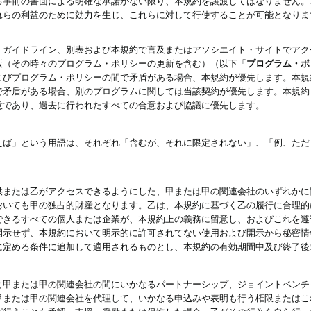
る事前の書面による明確な承諾がない限り、本規約を譲渡してはなりません。
れらの利益のために効力を生じ、これらに対して行使することが可能となりま
、ガイドライン、別表および本規約で言及またはアソシエイト・サイトでアク
版（その時々のプログラム・ポリシーの更新を含む）（以下「
プログラム・ポ
よびプログラム・ポリシーの間で矛盾がある場合、本規約が優先します。本規
で矛盾がある場合、別のプログラムに関しては当該契約が優先します。本規約
意であり、過去に行われたすべての合意および協議に優先します。
えば」という用語は、それぞれ「含むが、それに限定されない」、「例、ただ
供または乙がアクセスできるようにした、甲または甲の関連会社のいずれかに
おいても甲の独占的財産となります。乙は、本規約に基づく乙の履行に合理的
できるすべての個人または企業が、本規約上の義務に留意し、およびこれを遵
開示せず、本規約において明示的に許可されてない使用および開示から秘密情
に定める条件に追加して適用されるものとし、本規約の有効期間中及び終了後
と甲または甲の関連会社の間にいかなるパートナーシップ、ジョイントベンチ
甲または甲の関連会社を代理して、いかなる申込みや表明も行う権限またはこ