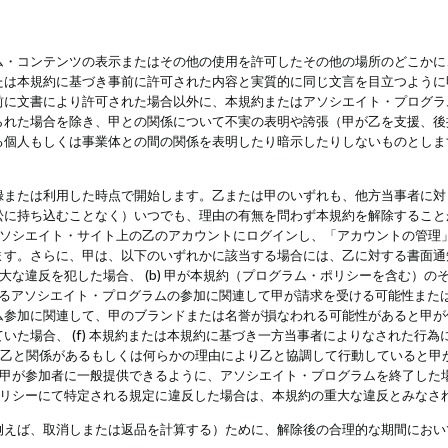
・コンテンツの表示またはその他の使用を許可したその他の場所のどこかに、
たは本規約に基づき事前に許可された内容と実質的に同じ文言を目立つように
前に文書により許可された場合以外に、本規約またはアソシエイト・プログラ
られた場合を除き、甲との関係について不実の表明や誇張（甲が乙を支援、後
る個人もしくは事業体との間の関係を表明したり暗示したりしないものとしま
録または利用した時点で開始します。乙または甲のいずれも、他方当事者に対
訟に持ち込むことなく）いつでも、理由の有無を問わず本規約を解除すること
アソシエイト・サイト上の乙のアカウントにログインし、「アカウントの管理
ます。さらに、甲は、以下のいずれかに該当する場合には、乙に対する書面通
の重大な違反を犯した場合、 (b) 甲が本規約（プログラム・ポリシーを含む）
によるアソシエイト・プログラムの参加に関連して甲が請求を受ける可能性または
参加に関連して、甲のブランドまたは名誉が損なわれる可能性があると甲が信じ
いた場合、 (f) 本規約または本規約に基づき一方当事者によりなされた行
または乙と関係があるもしくは何らかの理由により乙と協調して行動していると
) 甲が参加者に一般提供できるように、アソシエイト・プログラムを終了した
ポリシーにて特定される規定に違反した場合は、本規約の重大な違反とみなさ
例えば、取消しまたは返品を計算する）ために、解除後の合理的な期間におい