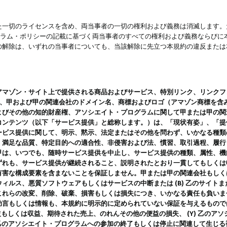
一切のライセンスを含め、両当事者の一切の権利および義務は消滅します。た
ログラム・ポリシーの記載に基づく両当事者のすべての権利および義務ならび
の解除は、いずれの当事者についても、当該解除に先立つ本規約の違反または
ン・サイト上で提供される商品およびサービス、特別リンク、リンクフォーマット、
ツ、甲および甲の関連会社のドメイン名、商標およびロゴ（アマゾン商標を含
よびその他の知的財産権、アソシエイト・プログラムに関して甲または甲の関
コンテンツ（以下「サービス提供」と総称します。）は、「現状有姿」、「提
ービス提供に関して、明示、黙示、法定またはその他を問わず、いかなる種類
、満足な品質、特定目的への適合性、非侵害および法、慣習、取引過程、履行
甲は、いつでも、随時サービス提供を中止し、サービス提供の種類、属性、機
ずれも、サービス提供が継続されること、説明されたとおり一貫してもしくは
害な構成要素を含まないことを保証しません。甲または甲の関連会社もしくはラ
ィルス、悪質ソフトウェアもしくはサービスの中断または (B) 乙のサイト
これらの改変、削除、破棄、損害もしくは損失につき、いかなる責任も負いま
助言もしくは情報も、本規約に明示的に定められていない保証を与えるもので
利益もしくは収益、期待された売上、のれんその他の便益の損失、 (Y) 乙の
) 乙のアソシエイト・プログラムへの参加の終了もしくは停止に関連して生じ