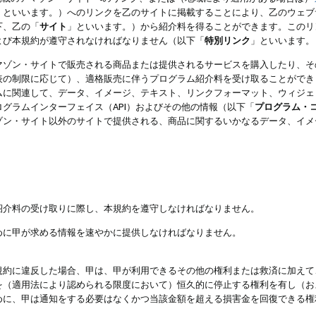
」といいます。）へのリンクを乙のサイトに掲載することにより、乙のウェブ
下、乙の「
サイト
」といいます。）から紹介料を得ることができます。このリ
よび本規約が遵守されなければなりません（以下「
特別リンク
」といいます。
マゾン・サイトで販売される商品または提供されるサービスを購入したり、そ
表の制限に応じて）、適格販売に伴うプログラム紹介料を受け取ることができ
ムに関連して、データ、イメージ、テキスト、リンクフォーマット、ウィジェ
グラムインターフェイス（API）およびその他の情報（以下「
プログラム・
ゾン・サイト以外のサイトで提供される、商品に関するいかなるデータ、イメ
紹介料の受け取りに際し、本規約を遵守しなければなりません。
めに甲が求める情報を速やかに提供しなければなりません。
規約に違反した場合、甲は、甲が利用できるその他の権利または救済に加えて
を（適用法により認められる限度において）恒久的に停止する権利を有し（お
めに、甲は通知をする必要はなくかつ当該金額を超える損害金を回復できる権