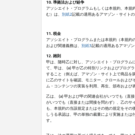
10. 準拠法および紛争
アソシエイト・プログラムもしくは本規約、本規
む）は、
別紙2
記載の適用あるアマゾン・サイトの
11. 税金
アソシエイト・プログラムまたは本規約（本規約
および関連義務は、
別紙3
記載の適用あるアマゾン
12. 雑則
甲は、随時乙に対し、アソシエイト・プログラム
て、甲は、 (a) 甲が乙の特別リンクおよびプ
すること（例えば、アマゾン・サイト上で商品を購
に乙のサイトを確認、モニター、クロールおよびそ
ム・コンテンツの実装を利用、再生、頒布および
乙は、 (a) 甲および甲の関連会社がいつでも（
がいつでも（直接または間接を問わず）、乙のサイ
も、本規約の当該規定またはその他の規定をその後
しうる承認は、甲の単独の裁量により実施または
す。