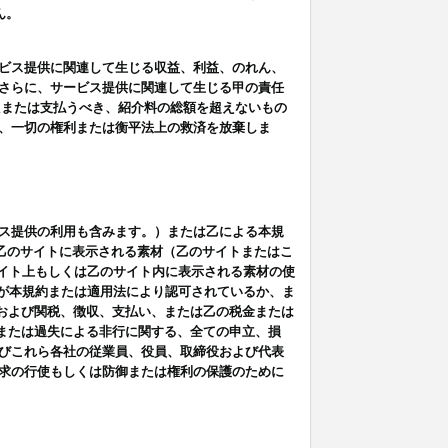
ん。
ビス提供に関連して生じる収益、利益、のれん、
さらに、サービス提供に関連して生じる甲の責任
たまたは支払うべき、紹介料の総額を超えないもの
、一切の権利または衡平法上の救済を放棄しま
ス提供の利用も含みます。）または乙による本規
は乙のサイトに表示される素材（乙のサイトまたはこ
サイト上もしくは乙のサイト内に表示される素材の使
用が本規約または適用法により認可されているか、ま
税金および関税、徴収、支払い、または乙の税金または
意または過失による非行に関する、全ての申立、損
びこれら各社の従業員、役員、取締役および代表
求の行使もしくは防御または権利の保護のために