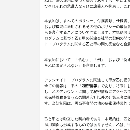
乙は、法の運用に基づく場合であっても、甲によ
びそれぞれの承継人ならびに譲受人を拘束し、こ
本規約は、すべてのポリシー、付属書類、仕様書
および機能に適用されるその他のポリシーの最新
らを遵守することについて同意します。本規約お
ログラムに基づく乙と甲の関連会社間の契約の間
ト・プログラムに関する乙と甲の間の完全なる合
本規約において、「含む」、「例」、および「例
それに限定されない」を意味します。
アソシエイト・プログラムに関連して甲が乙に提
全ての情報は、甲の「
秘密情報
」であり、将来に
し、乙のアカウントに関して秘密情報にアクセス
密保持義務を負う乙の関連会社以外の）第三者に
す。当該制限は、両当事者間の他の秘密保持契約
乙と甲とは独立した契約者であり、本規約は、乙
雇用関係も形成するものではありません。乙は、