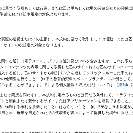
約に基づく取引もしくは行為、または乙と甲もしくは甲の関連会社との関係に
準拠法および紛争規定の対象となります。
の実際の違反またはその主張）、本規約に基づく取引もしくは活動、または乙
・サイトの税規定の対象となります。
に関する通知（電子メール、プッシュ通知及びSMSを含みますが、これに限
ログラム・コンテンツの表示に関して取得した乙のサイトおよび乙のサイトのユ
入する前に、乙のサイトから特別リンクを通じてクリックスルーした甲のお客様
の他調査を行うこと、 (c) 甲の教育的資料のベストプラクティスの例とし
表示することができます。甲による個人情報の取扱方法については、
別紙4
に
直接または間接を問わず）、本規約に定めるものとは異なる条件にて、トラフィッ
トと類似または競合するサイトまたはアプリケーションを運営できること、(
に強制する権利を放棄したことにはならないこと、 (d) 甲がなしうる決定
付与され、権限を与えられた甲の代表者が書面によって提供した場合に限り、