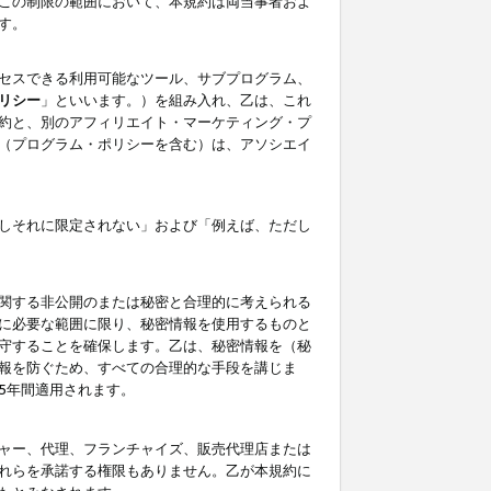
この制限の範囲において、本規約は両当事者およ
す。
セスできる利用可能なツール、サブプログラム、
リシー
」といいます。）を組み入れ、乙は、これ
約と、別のアフィリエイト・マーケティング・プ
（プログラム・ポリシーを含む）は、アソシエイ
しそれに限定されない」および「例えば、ただし
関する非公開のまたは秘密と合理的に考えられる
に必要な範囲に限り、秘密情報を使用するものと
守することを確保します。乙は、秘密情報を（秘
報を防ぐため、すべての合理的な手段を講じま
5年間適用されます。
ャー、代理、フランチャイズ、販売代理店または
れらを承諾する権限もありません。乙が本規約に