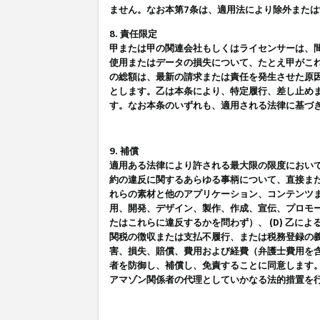
ません。なお本第7条は、適用法により除外また
8. 責任限定
甲または甲の関連会社もしくはライセンサーは、
使用またはデータの損失について、たとえ甲がこ
の総額は、最新の請求または責任を発生させた原
とします。乙は本条により、特定履行、差し止め
す。なお本条のいずれも、適用される法律に基づ
9. 補償
適用ある法律により許される最大限の限度におい
約の違反に関するあらゆる事柄について、直接また
れらの素材と他のアプリケーション、コンテンツま
用、開発、デザイン、製作、作成、宣伝、プロモー
たはこれらに違反するかを問わず）、 (D) 乙に
関税の徴収または支払不履行、または税務登録の義
害、損失、賠償、費用および経費（弁護士費用を
者を防御し、補償し、免責することに同意します
アマゾン関係者の代理としていかなる法的措置を