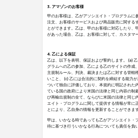
3. アマゾンのお客様
甲のお客様は、乙がアソシエイト・プログラムに
注文、お客様のサービスおよび商品販売に関する
とができます。乙は、甲のお客様に対応したり、
があった場合、乙は、お客様に対して、カスタマ
4. 乙による保証
乙は、以下を表明、保証および誓約します。 (a)
グラムへの乙の参加、乙による乙のサイトの作成
主規制ルール、判決、裁決または乙に対する管轄
いこと、 (c) 乙には合法的に契約を締結する能
ついて独自に評価しており、本規約に明記された内
ている国の政府により米国の法律と同じ内容の制裁
び再輸出規制の全て、ならびに米国の法律と同じ内
エイト・プログラムに関して提供する情報が常に
とにより、乙自身の情報を更新することができま
甲は、いかなる時であっても乙がアソシエイト・
待に基づき行ういかなる行為についても責任を負