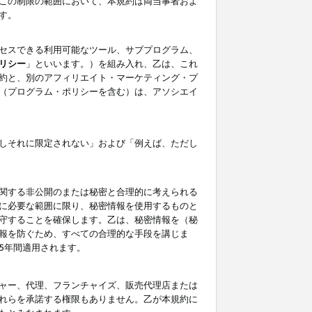
この制限の範囲において、本規約は両当事者およ
す。
セスできる利用可能なツール、サブプログラム、
リシー
」といいます。）を組み入れ、乙は、これ
約と、別のアフィリエイト・マーケティング・プ
（プログラム・ポリシーを含む）は、アソシエイ
しそれに限定されない」および「例えば、ただし
関する非公開のまたは秘密と合理的に考えられる
に必要な範囲に限り、秘密情報を使用するものと
守することを確保します。乙は、秘密情報を（秘
報を防ぐため、すべての合理的な手段を講じま
5年間適用されます。
ャー、代理、フランチャイズ、販売代理店または
れらを承諾する権限もありません。乙が本規約に