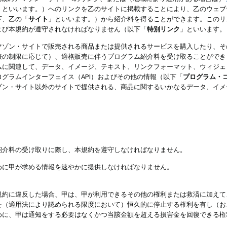
」といいます。）へのリンクを乙のサイトに掲載することにより、乙のウェブ
下、乙の「
サイト
」といいます。）から紹介料を得ることができます。このリ
よび本規約が遵守されなければなりません（以下「
特別リンク
」といいます。
マゾン・サイトで販売される商品または提供されるサービスを購入したり、そ
表の制限に応じて）、適格販売に伴うプログラム紹介料を受け取ることができ
ムに関連して、データ、イメージ、テキスト、リンクフォーマット、ウィジェ
グラムインターフェイス（API）およびその他の情報（以下「
プログラム・
ゾン・サイト以外のサイトで提供される、商品に関するいかなるデータ、イメ
紹介料の受け取りに際し、本規約を遵守しなければなりません。
めに甲が求める情報を速やかに提供しなければなりません。
規約に違反した場合、甲は、甲が利用できるその他の権利または救済に加えて
を（適用法により認められる限度において）恒久的に停止する権利を有し（お
めに、甲は通知をする必要はなくかつ当該金額を超える損害金を回復できる権