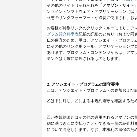
その他のサイト（それぞれを「
アマゾン・サイト
ンライン・ソフトウェア・アプリケーション（以
状態のリンクフォーマットが適切に使用され、お
お客様が特別リンクのクリックスルーにより、ア
グラム紹介料率表
記載の詳細のとおり（および同
伝の便宜のため、甲は、アソシエイト・プログラ
にその他のリンク用ツール、アプリケーションプロ
あります。プログラム・コンテンツからは、アマ
テンツは明確に除外されるものとします。
2. アソシエイト・プログラムの遵守要件
乙は、アソシエイト・プログラムへの参加および
乙は甲に対し、乙による本規約遵守を確認するた
乙が本規約またはその他の適用されるアマゾンの
約に基づき乙に支払うことができる一切の紹介料
について同意し）ます。なお、本権利の留保のた