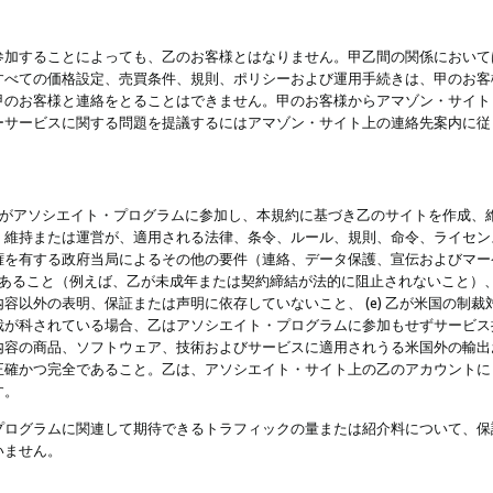
参加することによっても、乙のお客様とはなりません。甲乙間の関係において
すべての価格設定、売買条件、規則、ポリシーおよび運用手続きは、甲のお客
甲のお客様と連絡をとることはできません。甲のお客様からアマゾン・サイト
ーサービスに関する問題を提議するにはアマゾン・サイト上の連絡先案内に従
 乙がアソシエイト・プログラムに参加し、本規約に基づき乙のサイトを作成、維
、維持または運営が、適用される法律、条令、ルール、規則、命令、ライセン
権を有する政府当局によるその他の要件（連絡、データ保護、宣伝およびマー
力があること（例えば、乙が未成年または契約締結が法的に阻止されないこと）、 
容以外の表明、保証または声明に依存していないこと、 (e) 乙が米国の制
が科されている場合、乙はアソシエイト・プログラムに参加もせずサービス提供
容の商品、ソフトウェア、技術およびサービスに適用されうる米国外の輸出およ
正確かつ完全であること。乙は、アソシエイト・サイト上の乙のアカウントに
す。
プログラムに関連して期待できるトラフィックの量または紹介料について、保
いません。