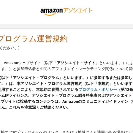
・プログラム運営規約
ください。)
、Amazonウェブサイト（以下「
アソシエイト・サイト
」といいます。）に
ます。）と参加申込者との間のアフィリエイトマーケティング関係について管
（以下「アソシエイト・プログラム」といいます。）に参加するまたは参加し
す。）は、本アソシエイト・プログラム運営規約（以下「本規約」といいます
利用することにより、本規約に参照されている
プログラム・ポリシー
（第12
ムIPライセンス、アソシエイト・プログラム紹介料率表およびアソシエイ
pのウェブサイトに投稿するコンテンツは、Amazonのコミュニティガイドライ
せん。これらを注意深くご精読ください。
載のアマゾン・サイトへのリンク、または（地域により適用がある場合は）