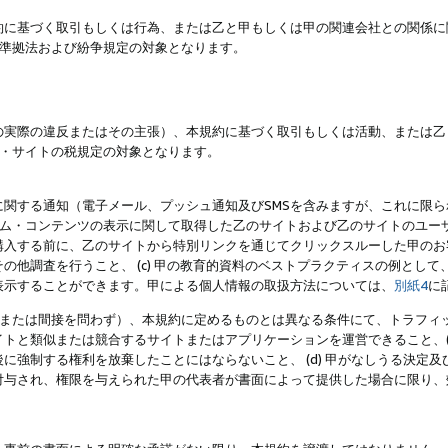
約に基づく取引もしくは行為、または乙と甲もしくは甲の関連会社との関係に
準拠法および紛争規定の対象となります。
の実際の違反またはその主張）、本規約に基づく取引もしくは活動、または乙
・サイトの税規定の対象となります。
に関する通知（電子メール、プッシュ通知及びSMSを含みますが、これに限
ログラム・コンテンツの表示に関して取得した乙のサイトおよび乙のサイトのユ
入する前に、乙のサイトから特別リンクを通じてクリックスルーした甲のお客様
の他調査を行うこと、 (c) 甲の教育的資料のベストプラクティスの例とし
表示することができます。甲による個人情報の取扱方法については、
別紙4
に
直接または間接を問わず）、本規約に定めるものとは異なる条件にて、トラフィッ
トと類似または競合するサイトまたはアプリケーションを運営できること、(
に強制する権利を放棄したことにはならないこと、 (d) 甲がなしうる決定
付与され、権限を与えられた甲の代表者が書面によって提供した場合に限り、