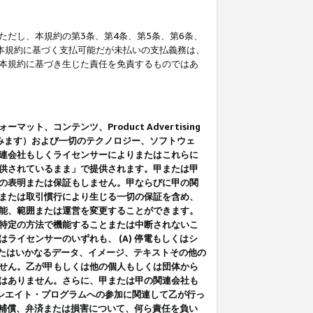
だし、本規約の第3条、第4条、第5条、第6条、
に本規約に基づく支払可能だが未払いの支払義務は、
本規約に基づき生じた責任を免責するものではあ
コンテンツ、Product Advertising
みます）および一切のテクノロジー、ソフトウェ
連会社もしくライセンサーによりまたはこれらに
供されているまま」で提供されます。甲または甲
の表明または保証もしません。甲ならびに甲の関
または取引慣行により生じる一切の保証を含め、
能、範囲または運営を変更することができます。
特定の方法で機能することまたは中断されないこ
イセンサーのいずれも、 (A) 停電もしくはシ
またはいかなるデータ、イメージ、テキストその他の
せん。乙が甲もしくは他の個人もしくは団体から
はありません。さらに、甲または甲の関連会社も
アソシエイト・プログラムへの参加に関連して乙が行っ
る補償、弁済または損害について、何ら責任を負い