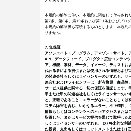
とがあります。
本規約の解除に伴い、本規約に関連して付与された
第7条、第8条、第10条および第11条およびプ
本規約の解除後も存続するものとします。本規約
りません。
7. 無保証
アソシエイト・プログラム、アマゾン・サイト、アマゾ
API、データフィード、プロダクト広告コンテン
ア、機能、素材、データ、イメージ、テキストお
代わる者による提供または使用される情報および
の関連会社もしくはライセンサーのいずれも、サ
連会社およびライセンサーは、所有権原、商品性
サービス提供に関する一切の保証を否認します。
甲または甲の関連会社もしくはライセンサーのい
と、正確であること、エラーがないこともしくは有
ステム障害を含む、いかなるエラー、不正確性、ウ
情報もしくはコンテンツへの不正アクセスまたは
取得した、またはサービス提供を通じて取得した
しくはライセンサーのいずれも、 (X) 将来的な
た投資、支出もしくはコミットメントまたは (Z