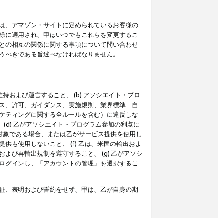
は、アマゾン・サイトに定められているお客様の
様に適用され、甲はいつでもこれらを変更するこ
との相互の関係に関する事項について問い合わせ
うべきである旨述べなければなりません。
持および運営すること、 (b) アソシエイト・プロ
ス、許可、ガイダンス、実施規則、業界標準、自
ケティングに関する全ルールを含む）に違反しな
(d) 乙がアソシエイト・プログラム参加の利点に
裁対象である場合、または乙がサービス提供を使用し
も使用しないこと、 (f) 乙は、米国の輸出およ
び再輸出規制を遵守すること、 (g) 乙がアソシ
ログインし、「アカウントの管理」を選択するこ
証、表明および誓約をせず、甲は、乙が自身の期