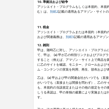
10. 準拠法および紛争
アソシエイト・プログラムもしくは本規約、本規
む）は、
別紙2
記載の適用あるアマゾン・サイトの
11. 税金
アソシエイト・プログラムまたは本規約（本規約
および関連義務は、
別紙3
記載の適用あるアマゾン
12. 雑則
甲は、随時乙に対し、アソシエイト・プログラム
て、甲は、 (a) 甲が乙の特別リンクおよびプ
すること（例えば、アマゾン・サイト上で商品を購
に乙のサイトを確認、モニター、クロールおよびそ
ム・コンテンツの実装を利用、再生、頒布および
乙は、 (a) 甲および甲の関連会社がいつでも（
がいつでも（直接または間接を問わず）、乙のサイ
も、本規約の当該規定またはその他の規定をその後
しうる承認は、甲の単独の裁量により実施または
す。