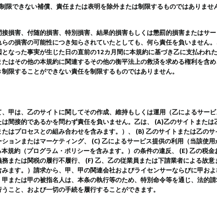
は制限できない補償、責任または表明を除外または制限するものではありませ
間接損害、付随的損害、特別損害、結果的損害もしくは懲罰的損害またはサー
れらの損害の可能性につき知らされていたとしても、何ら責任を負いません。
因となった事実が生じた日の直前の12カ月間に本規約に基づき乙に支払われ
またはその他の本規約に関連するその他の衡平法上の救済を求める権利を含め
き制限することができない責任を制限するものではありません。
て、甲は、乙のサイトに関してその作成、維持もしくは運用（乙によるサービ
は間接的であるかを問わず責任を負いません。乙は、 (A)乙のサイトまた
たはプロセスとの組み合わせを含みます。）、 (B) 乙のサイトまたは乙の
ションまたはマーケティング、 (C) 乙によるサービス提供の利用（当該使
よる本規約（プログラム・ポリシーを含みます。）の条件の違反、 (E) 乙の
務または関税の履行不履行、 (F) 乙、乙の従業員または下請業者による故
含みます。）請求から、甲、甲の関連会社およびライセンサーならびに甲およ
。甲または甲の被指名人は、本条の執行等のため、特別命令等を通じ、法的請
行うこと、および一切の手続を履行することができます。