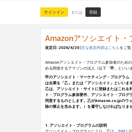
サインイン
登録
または
Amazonアソシエイト
改定日: 2026/4/20
(
主な改定内容はこちら
をご覧
Amazonアソシエイト・プログラム参加者のための
める関係するアマゾンの法人（以下「
甲
」といい
甲のアソシエイト・マーケティング・プログラム
は企業を「乙」または「アソシエイト」といいま
乙は、アソシエイト・サイトに登録またはこれを
ト・プログラム参加要件、アソシエイト・プログラ
同意するものとします。乙がAmazon.co.j
除の禁止を含みます。）を遵守しなければなりま
1. アソシエイト・プログラムの説明
アソシエイト・プログラムにより、乙は、
別紙1
記