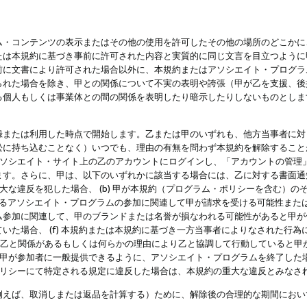
・コンテンツの表示またはその他の使用を許可したその他の場所のどこかに、
たは本規約に基づき事前に許可された内容と実質的に同じ文言を目立つように
前に文書により許可された場合以外に、本規約またはアソシエイト・プログラ
られた場合を除き、甲との関係について不実の表明や誇張（甲が乙を支援、後
る個人もしくは事業体との間の関係を表明したり暗示したりしないものとしま
録または利用した時点で開始します。乙または甲のいずれも、他方当事者に対
訟に持ち込むことなく）いつでも、理由の有無を問わず本規約を解除すること
アソシエイト・サイト上の乙のアカウントにログインし、「アカウントの管理
ます。さらに、甲は、以下のいずれかに該当する場合には、乙に対する書面通
の重大な違反を犯した場合、 (b) 甲が本規約（プログラム・ポリシーを含む）
によるアソシエイト・プログラムの参加に関連して甲が請求を受ける可能性または
参加に関連して、甲のブランドまたは名誉が損なわれる可能性があると甲が信じ
いた場合、 (f) 本規約または本規約に基づき一方当事者によりなされた行
または乙と関係があるもしくは何らかの理由により乙と協調して行動していると
) 甲が参加者に一般提供できるように、アソシエイト・プログラムを終了した
ポリシーにて特定される規定に違反した場合は、本規約の重大な違反とみなさ
例えば、取消しまたは返品を計算する）ために、解除後の合理的な期間におい