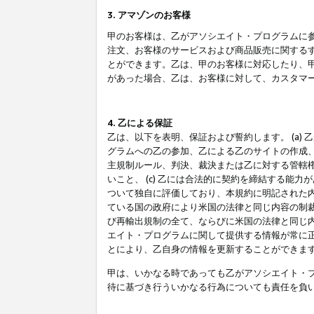
3. アマゾンのお客様
甲のお客様は、乙がアソシエイト・プログラムに
注文、お客様のサービスおよび商品販売に関する
とができます。乙は、甲のお客様に対応したり、
があった場合、乙は、お客様に対して、カスタマ
4. 乙による保証
乙は、以下を表明、保証および誓約します。 (a)
グラムへの乙の参加、乙による乙のサイトの作成
主規制ルール、判決、裁決または乙に対する管轄
いこと、 (c) 乙には合法的に契約を締結する能
ついて独自に評価しており、本規約に明記された内
ている国の政府により米国の法律と同じ内容の制裁
び再輸出規制の全て、ならびに米国の法律と同じ内
エイト・プログラムに関して提供する情報が常に
とにより、乙自身の情報を更新することができま
甲は、いかなる時であっても乙がアソシエイト・
待に基づき行ういかなる行為についても責任を負