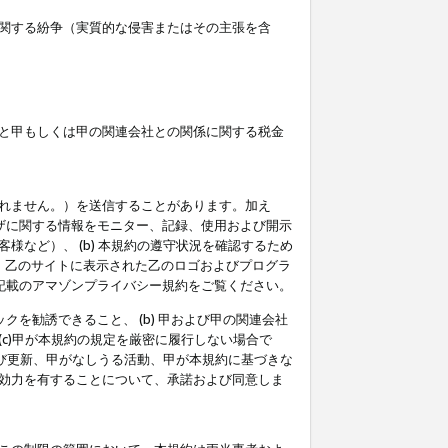
関する紛争（実質的な侵害またはその主張を含
と甲もしくは甲の関連会社との関係に関する税金
られません。）を送信することがあります。加え
ーザに関する情報をモニター、記録、使用および開示
など）、 (b) 本規約の遵守状況を確認するため
て、乙のサイトに表示された乙のロゴおよびプログラ
記載のアマゾンプライバシー規約をご覧ください。
クを勧誘できること、 (b) 甲および甲の関連会社
c)甲が本規約の規定を厳密に履行しない場合で
及び更新、甲がなしうる活動、甲が本規約に基づきな
効力を有することについて、承諾および同意しま