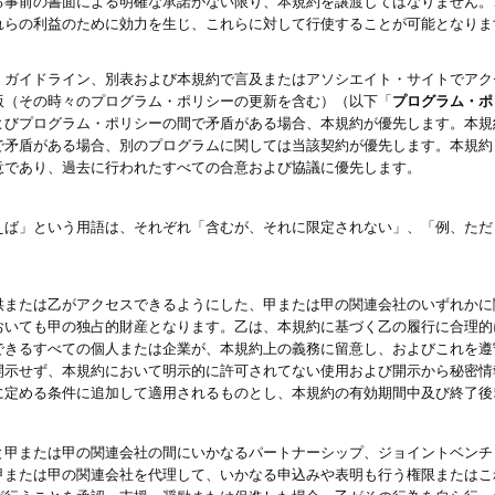
る事前の書面による明確な承諾がない限り、本規約を譲渡してはなりません。
れらの利益のために効力を生じ、これらに対して行使することが可能となりま
、ガイドライン、別表および本規約で言及またはアソシエイト・サイトでアク
版（その時々のプログラム・ポリシーの更新を含む）（以下「
プログラム・ポ
よびプログラム・ポリシーの間で矛盾がある場合、本規約が優先します。本規
で矛盾がある場合、別のプログラムに関しては当該契約が優先します。本規約
意であり、過去に行われたすべての合意および協議に優先します。
えば」という用語は、それぞれ「含むが、それに限定されない」、「例、ただ
供または乙がアクセスできるようにした、甲または甲の関連会社のいずれかに
おいても甲の独占的財産となります。乙は、本規約に基づく乙の履行に合理的
できるすべての個人または企業が、本規約上の義務に留意し、およびこれを遵
開示せず、本規約において明示的に許可されてない使用および開示から秘密情
に定める条件に追加して適用されるものとし、本規約の有効期間中及び終了後
と甲または甲の関連会社の間にいかなるパートナーシップ、ジョイントベンチ
甲または甲の関連会社を代理して、いかなる申込みや表明も行う権限またはこ