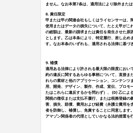
ません。なお本第7条は、適用法により除外また
8. 責任限定
甲または甲の関連会社もしくはライセンサーは、
使用またはデータの損失について、たとえ甲がこ
の総額は、最新の請求または責任を発生させた原
とします。乙は本条により、特定履行、差し止め
す。なお本条のいずれも、適用される法律に基づ
9. 補償
適用ある法律により許される最大限の限度におい
約の違反に関するあらゆる事柄について、直接また
れらの素材と他のアプリケーション、コンテンツま
用、開発、デザイン、製作、作成、宣伝、プロモー
たはこれらに違反するかを問わず）、 (D) 乙に
関税の徴収または支払不履行、または税務登録の義
害、損失、賠償、費用および経費（弁護士費用を
者を防御し、補償し、免責することに同意します
アマゾン関係者の代理としていかなる法的措置を