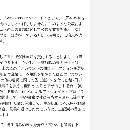
「Amazonのアソシエイトとして、［乙の名称を
明示しなければなりません。このような公表およ
ムへの乙の参加に関して公式な文書を表示しない
援または支持しているという表明または暗示を含
す。
して書面で解除通知を交付することにより、（適
ができます。ただし、当該解除の効力発生日は、
」上の乙の「アカウントの閉鎖」オプションを選択
知交付直後に、本規約を解除または乙のアカウン
のその他の違反に関して乙に通知を交付した後7日以
責任を負う可能性があると甲が信じる場合、 (d)
る場合、(e) 乙によるアソシエイト・プログラ
為に関連して、甲が徴税要件に該当するまたは該当す
甲が判断した者に関連して、甲が以前に本規約を解除
場合。疑義を避けるためにいうと、上記(a)の目的に
れます。
て、発生済みの未払紹介料の支払いを保留するこ