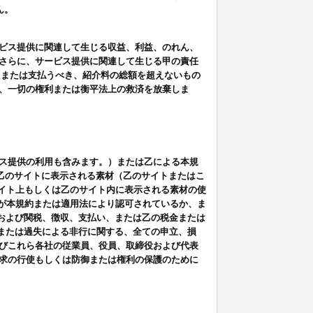
ん。
ビス提供に関連して生じる収益、利益、のれん、
さらに、サービス提供に関連して生じる甲の責任
たまたは支払うべき、紹介料の総額を超えないもの
、一切の権利または衡平法上の救済を放棄しま
ス提供の利用も含みます。）または乙による本規
は乙のサイトに表示される素材（乙のサイトまたはこ
サイト上もしくは乙のサイト内に表示される素材の使
用が本規約または適用法により認可されているか、ま
税金および関税、徴収、支払い、または乙の税金または
意または過失による非行に関する、全ての申立、損
びこれら各社の従業員、役員、取締役および代表
求の行使もしくは防御または権利の保護のために