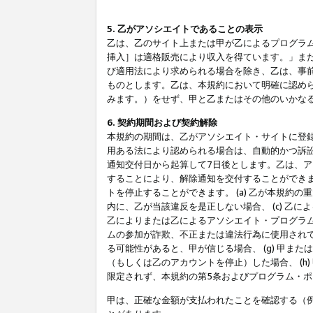
5. 乙がアソシエイトであることの表示
乙は、乙のサイト上または甲が乙によるプログラム
挿入］は適格販売により収入を得ています。」ま
び適用法により求められる場合を除き、乙は、事
ものとします。乙は、本規約において明確に認め
みます。）をせず、甲と乙またはその他のいかな
6. 契約期間および契約解除
本規約の期間は、乙がアソシエイト・サイトに登
用ある法により認められる場合は、自動的かつ訴
通知交付日から起算して7日後とします。乙は、
することにより、解除通知を交付することができ
トを停止することができます。 (a) 乙が本規約
内に、乙が当該違反を是正しない場合、 (c) 乙
乙によりまたは乙によるアソシエイト・プログラム
ムの参加が詐欺、不正または違法行為に使用されて
る可能性があると、甲が信じる場合、 (g) 甲
（もしくは乙のアカウントを停止）した場合、 (h
限定されず、本規約の第5条およびプログラム・
甲は、正確な金額が支払われたことを確認する（