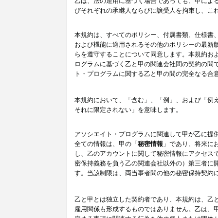
乙は、法の運用に基づく場合であっても、甲によ
びそれぞれの承継人ならびに譲受人を拘束し、こ
本規約は、すべてのポリシー、付属書類、仕様書
および機能に適用されるその他のポリシーの最新
らを遵守することについて同意します。本規約お
ログラムに基づく乙と甲の関連会社間の契約の間
ト・プログラムに関する乙と甲の間の完全なる合
本規約において、「含む」、「例」、および「例
それに限定されない」を意味します。
アソシエイト・プログラムに関連して甲が乙に提
全ての情報は、甲の「
秘密情報
」であり、将来に
し、乙のアカウントに関して秘密情報にアクセス
密保持義務を負う乙の関連会社以外の）第三者に
す。当該制限は、両当事者間の他の秘密保持契約
乙と甲とは独立した契約者であり、本規約は、乙
雇用関係も形成するものではありません。乙は、