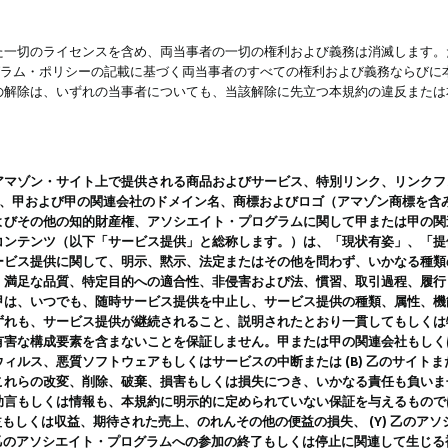
一切のライセンスを含め、両当事者の一切の権利および義務は消滅します。た
ログラム・ポリシーの記載に基づく両当事者のすべての権利および義務ならび
の解除は、いずれの当事者についても、当該解除に先立つ本規約の違反または
ン・サイト上で提供される商品およびサービス、特別リンク、リンクフォーマット、
ツ、甲および甲の関連会社のドメイン名、商標およびロゴ（アマゾン商標を含
よびその他の知的財産権、アソシエイト・プログラムに関して甲または甲の関
コンテンツ（以下「サービス提供」と総称します。）は、「現状有姿」、「提
ービス提供に関して、明示、黙示、法定またはその他を問わず、いかなる種類
、満足な品質、特定目的への適合性、非侵害および法、慣習、取引過程、履行
甲は、いつでも、随時サービス提供を中止し、サービス提供の種類、属性、機
ずれも、サービス提供が継続されること、説明されたとおり一貫してもしくは
害な構成要素を含まないことを保証しません。甲または甲の関連会社もしくはラ
ィルス、悪質ソフトウェアもしくはサービスの中断または (B) 乙のサイト
これらの改変、削除、破棄、損害もしくは損失につき、いかなる責任も負いま
助言もしくは情報も、本規約に明示的に定められていない保証を与えるもので
利益もしくは収益、期待された売上、のれんその他の便益の損失、 (Y) 乙の
) 乙のアソシエイト・プログラムへの参加の終了もしくは停止に関連して生じ