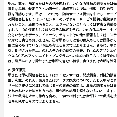
明示、黙示、法定またはその他を問わず、いかなる種類の表明または保
満足な品質、特定目的への適合性、非侵害および法、慣習、取引過程、
証を否認します。甲は、いつでも、随時サービス提供を中止し、サービ
の関連会社もしくはライセンサーのいずれも、サービス提供が継続され
れないこと、正確であること、エラーがないこともしくは有害な構成要
ずれも、 (A) 停電もしくはシステム障害を含む、いかなるエラー、不
たはいかなるデータ、イメージ、テキストその他の情報もしくはコンテ
いかなる責任も負いません。乙が甲もしくは他の個人もしくは団体から
的に定められていない保証を与えるものではありません。さらに、甲また
益、期待された売上、のれんその他の便益の損失、 (Y) 乙のアソシ
たは (Z) 乙のアソシエイト・プログラムへの参加の終了もしくは停
は、適用法により除外または制限できない補償、責任または表明を除外
8. 責任限定
甲または甲の関連会社もしくはライセンサーは、間接損害、付随的損害
益、利益、のれん、使用またはデータの損失について、たとえ甲がこれ
サービス提供に関連して生じる甲の責任の総額は、最新の請求または責
支払われたまたは支払うべき、紹介料の総額を超えないものとします。
法上の救済を求める権利を含め、一切の権利または衡平法上の救済を放
任を制限するものではありません。