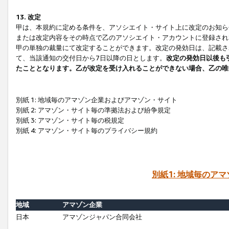
13. 改定
甲は、本規約に定める条件を、アソシエイト・サイト上に改定のお知ら
または改定内容をその時点で乙のアソシエイト・アカウントに登録され
甲の単独の裁量にて改定することができます。改定の発効日は、記載さ
て、当該通知の交付日から7日以降の日とします。
改定の発効日以後も
たこととなります。乙が改定を受け入れることができない場合、乙の唯
別紙 1: 地域毎のアマゾン企業およびアマゾン・サイト
別紙 2: アマゾン・サイト毎の準拠法および紛争規定
別紙 3: アマゾン・サイト毎の税規定
別紙 4: アマゾン・サイト毎のプライバシー規約
別紙1: 地域毎のア
地域
アマゾン企業
日本
アマゾンジャパン合同会社