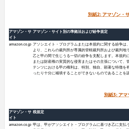
別紙2: アマゾン
アマゾン・サ
アマゾン・サイト別の準拠法および紛争規定
イト
amazon.co.jp
アソシエイト・プログラムまたは本規約に関する紛争は
より、これらの裁判所が専属的管轄裁判所および裁判地
乙と甲の間で生じうる一切の紛争を支配します。本規約
または財産権の実質的な侵害またはその主張について、
テンツにおける甲の権利は、特別、独自、顕著な特徴を
ったり十分に補填することができないものであることを
別紙3: ア
アマゾン・サ
税規定
イト
amazon.co.jp
甲は、甲がアソシエイト・プログラムに基づき乙に支払