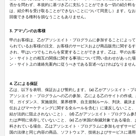
否かを問わず、本規約に基づき乙に支払うことができる一切の紹介料を
は、紹介料を受け取ることができないことについて同意し）ます。なお
回復できる権利を損なうこともありません。
3. アマゾンのお客様
甲のお客様は、乙がアソシエイト・プログラムに参加することによって
られているお客様の注文、お客様のサービスおよび商品販売に関するす
され、甲はいつでもこれらを変更することができます。乙は、甲のお客
ン・サイトとの相互の関係に関する事項について問い合わせがあった場
ン・サイト上の連絡先案内に従うべきである旨述べなければなりません
4. 乙による保証
乙は、以下を表明、保証および誓約します。 (a) 乙がアソシエイト・
アソシエイト・プログラムへの乙の参加、乙による乙のサイトの作成、
可、ガイダンス、実施規則、業界標準、自主規制ルール、判決、裁決ま
伝およびマーケティングに関する全ルールを含む）に違反しないこと、 
結が法的に阻止されないこと）、 (d) 乙がアソシエイト・プログラ
たは声明に依存していないこと、 (e) 乙が米国の制裁対象である場
科されている場合、乙はアソシエイト・プログラムに参加もせずサービス
国の法律と同じ内容の商品、ソフトウェア、技術およびサービスに適用さ