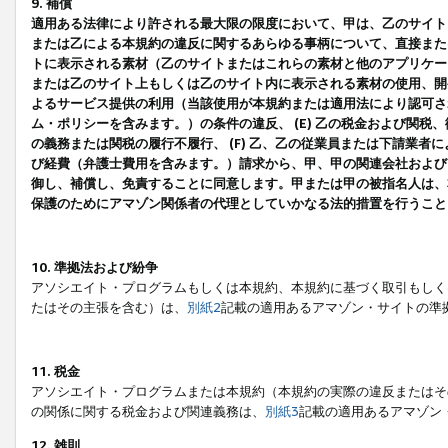
9. 補償
適用ある法律により許される最大限の限度において、甲は、乙のサイト
または乙による本規約の違反に関するあらゆる事柄について、直接または
トに表示される素材（乙のサイトまたはこれらの素材と他のアプリケーシ
または乙のサイト上もしくは乙のサイト内に表示される素材の使用、開発
よるサービス提供の利用（当該使用が本規約または適用法により認可され
ム・ポリシーを含みます。）の条件の違反、 (E) 乙の税金および関
の義務または関税の履行不履行、 (F) 乙、乙の従業員または下請業
び経費（弁護士費用を含みます。）請求から、甲、甲の関連会社および
御し、補償し、免責することに同意します。甲または甲の被指名人は、
保護のためにアマゾン関係者の代理としていかなる法的措置を行うこと
10. 準拠法および紛争
アソシエイト・プログラムもしくは本規約、本規約に基づく取引もしく
たはその主張を含む）は、
別紙2
記載の適用あるアマゾン・サイトの準
11. 税金
アソシエイト・プログラムまたは本規約（本規約の実際の違反またはそ
の関係に関する税金および関連義務は、
別紙3
記載の適用あるアマゾン
12. 雑則