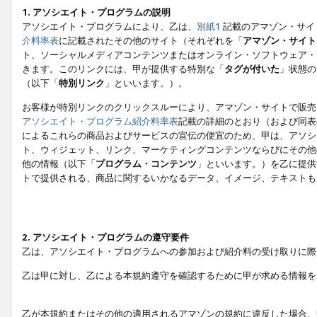
1. アソシエイト・プログラムの説明
アソシエイト・プログラムにより、乙は、
別紙1
記載のアマゾン・サイ
介料率表
に記載されたその他のサイト（それぞれを「
アマゾン・サイト
ト、ソーシャルメディアコンテンツまたはオンライン・ソフトウェア・
きます。このリンクには、甲が提供する特別な「
タグが付いた
」状態の
（以下「
特別リンク
」といいます。）。
お客様が特別リンクのクリックスルーにより、アマゾン・サイトで販売
アソシエイト・プログラム紹介料率表
記載の詳細のとおり（および同表
によるこれらの商品およびサービスの宣伝の便宜のため、甲は、アソシ
ト、ウィジェット、リンク、マーケティングコンテンツならびにその他
他の情報（以下「
プログラム・コンテンツ
」といいます。）を乙に提供
トで提供される、商品に関するいかなるデータ、イメージ、テキストも
2. アソシエイト・プログラムの遵守要件
乙は、アソシエイト・プログラムへの参加および紹介料の受け取りに際
乙は甲に対し、乙による本規約遵守を確認するために甲が求める情報を
乙が本規約またはその他の適用されるアマゾンの規約に違反した場合、