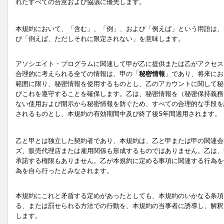
れたすべての合意および協議に優先します。
本規約において、「含む」、「例」、および「例えば」という用語は、
び「例えば、ただしそれに限定されない」を意味します。
アソシエイト・プログラムに関連して甲が乙に提供または乙がアクセス
合理的に考えられる全ての情報は、甲の「
秘密情報
」であり、将来にお
範囲に限り、秘密情報を使用するものとし、乙のアカウントに関して秘
びこれを遵守することを確保します。乙は、秘密情報を（秘密保持義務
ない使用および開示から秘密情報を防ぐため、すべての合理的な手段を
されるものとし、本規約の有効期間中及び終了後5年間適用されます。
乙と甲とは独立した契約者であり、本規約は、乙と甲または甲の関連会
ズ、販売代理店または雇用関係も形成するものではありません。乙は、
承諾する権限もありません。乙が本規約に定める事項に関連する行為を
為を自ら行ったとみなされます。
本規約にこれと矛盾する定めがあったとしても、本規約のいかなる条項
る、または罰せられる方法での行動を、本規約の当事者に誘導し、解釈
します。