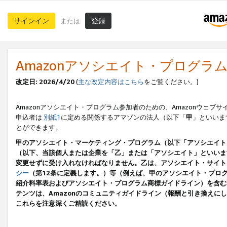
サインイン
登録
または
Amazonアソシエイト・プログラ
改定日: 2026/4/20
(
主な改定内容はこちら
をご覧ください。)
Amazonアソシエイト・プログラム参加者のための、Amazonウェブサ
申込者は
別紙1
に定める関係するアマゾンの法人（以下「
甲
」といいま
とができます。
甲のアソシエイト・マーケティング・プログラム（以下「アソシエイト
（以下、当該個人または企業を「乙」または「アソシエイト」といいま
変更せずに受け入れなければなりません。乙は、アソシエイト・サイト
シー
（第12条に定義します。）等（例えば、甲のアソシエイト・プロ
紹介料率表およびアソシエイト・プログラム商標ガイドライン）を含む本規
テンツは、Amazonのコミュニティガイドライン（報酬と引き換え
これらを注意深くご精読ください。