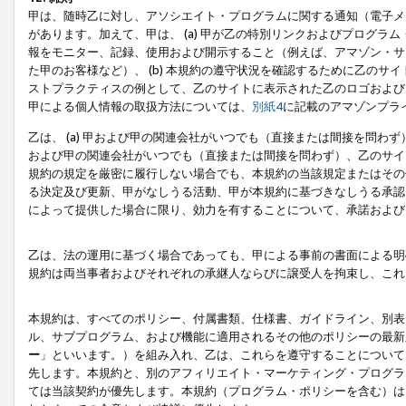
甲は、随時乙に対し、アソシエイト・プログラムに関する通知（電子メ
があります。加えて、甲は、 (a) 甲が乙の特別リンクおよびプログ
報をモニター、記録、使用および開示すること（例えば、アマゾン・サ
た甲のお客様など）、 (b) 本規約の遵守状況を確認するために乙のサイ
ストプラクティスの例として、乙のサイトに表示された乙のロゴおよび
甲による個人情報の取扱方法については、
別紙4
に記載のアマゾンプラ
乙は、 (a) 甲および甲の関連会社がいつでも（直接または間接を問わず
および甲の関連会社がいつでも（直接または間接を問わず）、乙のサイ
規約の規定を厳密に履行しない場合でも、本規約の当該規定またはその他
る決定及び更新、甲がなしうる活動、甲が本規約に基づきなしうる承認
によって提供した場合に限り、効力を有することについて、承諾および
乙は、法の運用に基づく場合であっても、甲による事前の書面による明
規約は両当事者およびそれぞれの承継人ならびに譲受人を拘束し、これ
本規約は、すべてのポリシー、付属書類、仕様書、ガイドライン、別表
ル、サブプログラム、および機能に適用されるその他のポリシーの最新
ー
」といいます。）を組み入れ、乙は、これらを遵守することについて
先します。本規約と、別のアフィリエイト・マーケティング・プログラ
ては当該契約が優先します。本規約（プログラム・ポリシーを含む）は