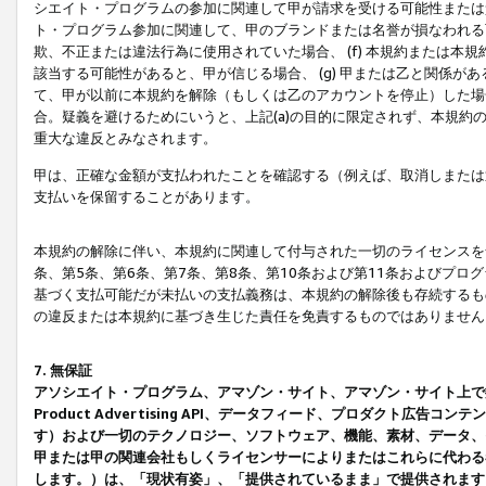
シエイト・プログラムの参加に関連して甲が請求を受ける可能性または責
ト・プログラム参加に関連して、甲のブランドまたは名誉が損なわれる可
欺、不正または違法行為に使用されていた場合、 (f) 本規約または
該当する可能性があると、甲が信じる場合、 (g) 甲または乙と関係
て、甲が以前に本規約を解除（もしくは乙のアカウントを停止）した場合
合。疑義を避けるためにいうと、上記(a)の目的に限定されず、本規約
重大な違反とみなされます。
甲は、正確な金額が支払われたことを確認する（例えば、取消しまたは
支払いを保留することがあります。
本規約の解除に伴い、本規約に関連して付与された一切のライセンスを
条、第5条、第6条、第7条、第8条、第10条および第11条およびプ
基づく支払可能だが未払いの支払義務は、本規約の解除後も存続するも
の違反または本規約に基づき生じた責任を免責するものではありません
7. 無保証
アソシエイト・プログラム、アマゾン・サイト、アマゾン・サイト上で
Product Advertising API、データフィード、プロダクト
す）および一切のテクノロジー、ソフトウェア、機能、素材、データ、
甲または甲の関連会社もしくライセンサーによりまたはこれらに代わる
します。）は、「現状有姿」、「提供されているまま」で提供されます