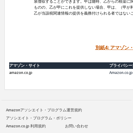
泉徴収することができます。甲は随時、乙からの税金に
ものの、乙が甲にこれを提供しない場合、甲は、（甲が
乙が当該税関連情報の提供を義務付けられる者ではない
別紙4: アマゾ
アマゾン・サイト
プライバシー
amazon.co.jp
Amazon.c
Amazonアソシエイト・プログラム運営規約
アソシエイト・プログラム・ポリシー
Amazon.co.jp 利用規約
お問い合わせ