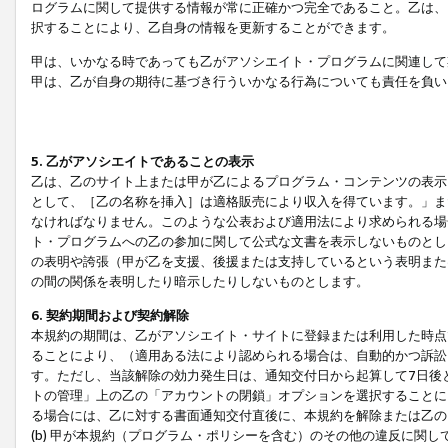
ログラムに関して提供する情報が常に正確かつ完全であること。乙は、
択することにより、乙自身の情報を更新することができます。
甲は、いかなる時であっても乙がアソシエイト・プログラムに関連して
甲は、乙が自身の期待に基づき行ういかなる行為についても責任を負い
5. 乙がアソシエイトであることの表示
乙は、乙のサイト上または甲が乙によるプログラム・コンテンツの表示ま
として、［乙の名称を挿入］は適格販売により収入を得ています。」ま
なければなりません。このような公表および適用法により求められる場
ト・プログラムへの乙の参加に関して公式な文書を表示しないものとし
の表明や誇張（甲が乙を支援、後援または支持しているという表明また
の間の関係を表明したり暗示したりしないものとします。
6. 契約期間および契約解除
本規約の期間は、乙がアソシエイト・サイトに登録または利用した時点
ることにより、（適用ある法により認められる場合は、自動的かつ訴訟
す。ただし、当該解除の効力発生日は、通知交付日から起算して7日後
トの管理」上の乙の「アカウントの閉鎖」オプションを選択することに
る場合には、乙に対する書面通知交付直後に、本規約を解除または乙のア
(b) 甲が本規約（プログラム・ポリシーを含む）のその他の違反に関し