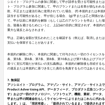
シエイト・プログラムの参加に関連して甲が請求を受ける可能性または責
ト・プログラム参加に関連して、甲のブランドまたは名誉が損なわれる可
欺、不正または違法行為に使用されていた場合、 (f) 本規約または
該当する可能性があると、甲が信じる場合、 (g) 甲または乙と関係
て、甲が以前に本規約を解除（もしくは乙のアカウントを停止）した場合
合。疑義を避けるためにいうと、上記(a)の目的に限定されず、本規約
重大な違反とみなされます。
甲は、正確な金額が支払われたことを確認する（例えば、取消しまたは
支払いを保留することがあります。
本規約の解除に伴い、本規約に関連して付与された一切のライセンスを
条、第5条、第6条、第7条、第8条、第10条および第11条およびプ
基づく支払可能だが未払いの支払義務は、本規約の解除後も存続するも
の違反または本規約に基づき生じた責任を免責するものではありません
7. 無保証
アソシエイト・プログラム、アマゾン・サイト、アマゾン・サイト上で
Product Advertising API、データフィード、プロダクト
す）および一切のテクノロジー、ソフトウェア、機能、素材、データ、
甲または甲の関連会社もしくライセンサーによりまたはこれらに代わる
します。）は、「現状有姿」、「提供されているまま」で提供されます