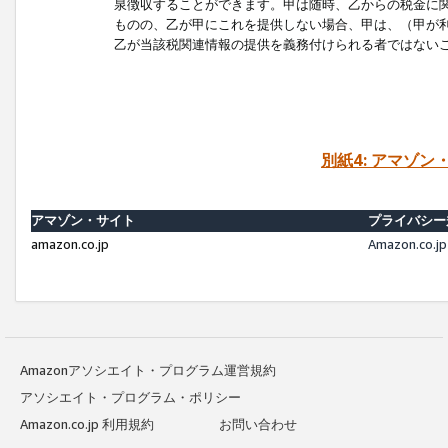
泉徴収することができます。甲は随時、乙からの税金に
ものの、乙が甲にこれを提供しない場合、甲は、（甲が
乙が当該税関連情報の提供を義務付けられる者ではない
別紙4: アマゾ
アマゾン・サイト
プライバシー
amazon.co.jp
Amazon.c
Amazonアソシエイト・プログラム運営規約
アソシエイト・プログラム・ポリシー
Amazon.co.jp 利用規約
お問い合わせ