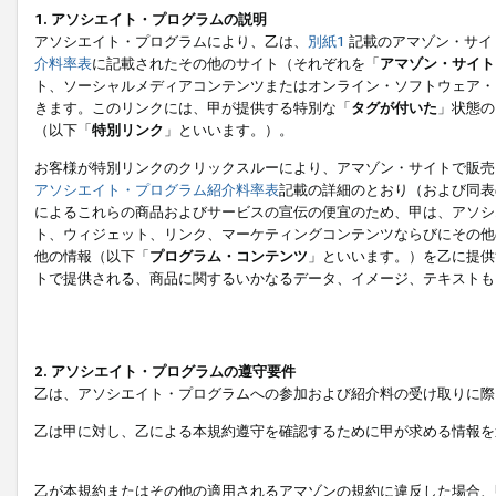
1. アソシエイト・プログラムの説明
アソシエイト・プログラムにより、乙は、
別紙1
記載のアマゾン・サイ
介料率表
に記載されたその他のサイト（それぞれを「
アマゾン・サイト
ト、ソーシャルメディアコンテンツまたはオンライン・ソフトウェア・
きます。このリンクには、甲が提供する特別な「
タグが付いた
」状態の
（以下「
特別リンク
」といいます。）。
お客様が特別リンクのクリックスルーにより、アマゾン・サイトで販売
アソシエイト・プログラム紹介料率表
記載の詳細のとおり（および同表
によるこれらの商品およびサービスの宣伝の便宜のため、甲は、アソシ
ト、ウィジェット、リンク、マーケティングコンテンツならびにその他
他の情報（以下「
プログラム・コンテンツ
」といいます。）を乙に提供
トで提供される、商品に関するいかなるデータ、イメージ、テキストも
2. アソシエイト・プログラムの遵守要件
乙は、アソシエイト・プログラムへの参加および紹介料の受け取りに際
乙は甲に対し、乙による本規約遵守を確認するために甲が求める情報を
乙が本規約またはその他の適用されるアマゾンの規約に違反した場合、