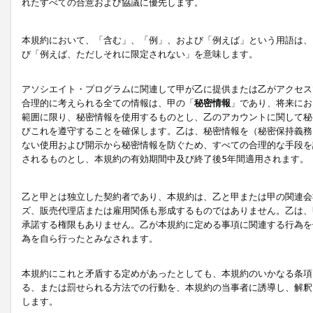
れたすべての合意および協議に優先します。
本規約において、「含む」、「例」、および「例えば」という用語は、
び「例えば、ただしそれに限定されない」を意味します。
アソシエイト・プログラムに関連して甲が乙に提供または乙がアクセス
合理的に考えられる全ての情報は、甲の「
秘密情報
」であり、将来にお
範囲に限り、秘密情報を使用するものとし、乙のアカウントに関して秘
びこれを遵守することを確保します。乙は、秘密情報を（秘密保持義務
ない使用および開示から秘密情報を防ぐため、すべての合理的な手段を
されるものとし、本規約の有効期間中及び終了後5年間適用されます。
乙と甲とは独立した契約者であり、本規約は、乙と甲または甲の関連会
ズ、販売代理店または雇用関係も形成するものではありません。乙は、
承諾する権限もありません。乙が本規約に定める事項に関連する行為を
為を自ら行ったとみなされます。
本規約にこれと矛盾する定めがあったとしても、本規約のいかなる条項
る、または罰せられる方法での行動を、本規約の当事者に誘導し、解釈
します。