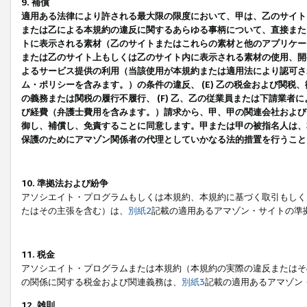
9. 補償
適用ある法律により許される最大限の限度において、甲は、乙のサイト
または乙による本規約の違反に関するあらゆる事柄について、直接または
トに表示される素材（乙のサイトまたはこれらの素材と他のアプリケーシ
または乙のサイト上もしくは乙のサイト内に表示される素材の使用、開発
よるサービス提供の利用（当該使用が本規約または適用法により認可され
ム・ポリシーを含みます。）の条件の違反、 (E) 乙の税金および関
の義務または関税の履行不履行、 (F) 乙、乙の従業員または下請業
び経費（弁護士費用を含みます。）請求から、甲、甲の関連会社および
御し、補償し、免責することに同意します。甲または甲の被指名人は、
保護のためにアマゾン関係者の代理としていかなる法的措置を行うこと
10. 準拠法および紛争
アソシエイト・プログラムもしくは本規約、本規約に基づく取引もしく
たはその主張を含む）は、
別紙2
記載の適用あるアマゾン・サイトの準
11. 税金
アソシエイト・プログラムまたは本規約（本規約の実際の違反またはそ
の関係に関する税金および関連義務は、
別紙3
記載の適用あるアマゾン
12. 雑則