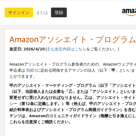
サインイン
登録
または
Amazonアソシエイト・プログラ
改定日: 2026/4/20
(
主な改定内容はこちら
をご覧ください。)
Amazonアソシエイト・プログラム参加者のための、Amazonウェブサ
申込者は
別紙1
に定める関係するアマゾンの法人（以下「
甲
」といいま
とができます。
甲のアソシエイト・マーケティング・プログラム（以下「アソシエイト
（以下、当該個人または企業を「乙」または「アソシエイト」といいま
変更せずに受け入れなければなりません。乙は、アソシエイト・サイト
シー
（第12条に定義します。）等（例えば、甲のアソシエイト・プロ
紹介料率表およびアソシエイト・プログラム商標ガイドライン）を含む本規
テンツは、Amazonのコミュニティガイドライン（報酬と引き換え
これらを注意深くご精読ください。