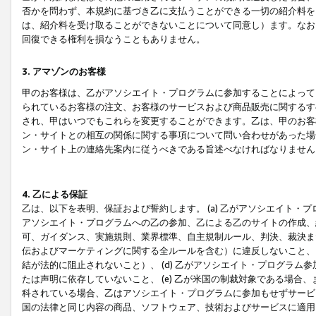
否かを問わず、本規約に基づき乙に支払うことができる一切の紹介料を
は、紹介料を受け取ることができないことについて同意し）ます。なお
回復できる権利を損なうこともありません。
3. アマゾンのお客様
甲のお客様は、乙がアソシエイト・プログラムに参加することによって
られているお客様の注文、お客様のサービスおよび商品販売に関するす
され、甲はいつでもこれらを変更することができます。乙は、甲のお客
ン・サイトとの相互の関係に関する事項について問い合わせがあった場
ン・サイト上の連絡先案内に従うべきである旨述べなければなりません
4. 乙による保証
乙は、以下を表明、保証および誓約します。 (a) 乙がアソシエイト・
アソシエイト・プログラムへの乙の参加、乙による乙のサイトの作成、
可、ガイダンス、実施規則、業界標準、自主規制ルール、判決、裁決ま
伝およびマーケティングに関する全ルールを含む）に違反しないこと、 
結が法的に阻止されないこと）、 (d) 乙がアソシエイト・プログラ
たは声明に依存していないこと、 (e) 乙が米国の制裁対象である場
科されている場合、乙はアソシエイト・プログラムに参加もせずサービス
国の法律と同じ内容の商品、ソフトウェア、技術およびサービスに適用さ