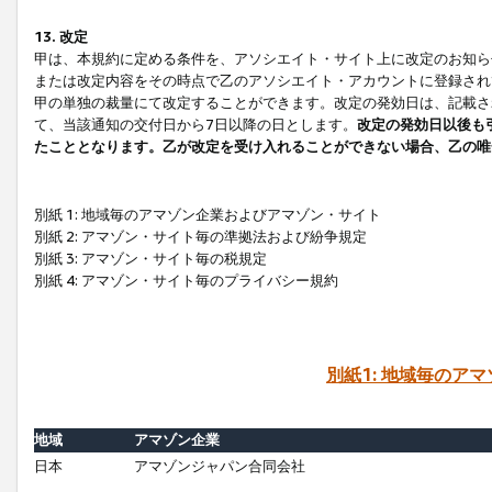
13. 改定
甲は、本規約に定める条件を、アソシエイト・サイト上に改定のお知ら
または改定内容をその時点で乙のアソシエイト・アカウントに登録され
甲の単独の裁量にて改定することができます。改定の発効日は、記載さ
て、当該通知の交付日から7日以降の日とします。
改定の発効日以後も
たこととなります。乙が改定を受け入れることができない場合、乙の唯
別紙 1: 地域毎のアマゾン企業およびアマゾン・サイト
別紙 2: アマゾン・サイト毎の準拠法および紛争規定
別紙 3: アマゾン・サイト毎の税規定
別紙 4: アマゾン・サイト毎のプライバシー規約
別紙1: 地域毎のア
地域
アマゾン企業
日本
アマゾンジャパン合同会社