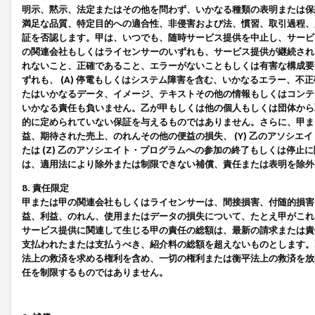
明示、黙示、法定またはその他を問わず、いかなる種類の表明または保
満足な品質、特定目的への適合性、非侵害および法、慣習、取引過程、
証を否認します。甲は、いつでも、随時サービス提供を中止し、サービ
の関連会社もしくはライセンサーのいずれも、サービス提供が継続され
れないこと、正確であること、エラーがないこともしくは有害な構成要
ずれも、 (A) 停電もしくはシステム障害を含む、いかなるエラー、不
たはいかなるデータ、イメージ、テキストその他の情報もしくはコンテ
いかなる責任も負いません。乙が甲もしくは他の個人もしくは団体から
的に定められていない保証を与えるものではありません。さらに、甲また
益、期待された売上、のれんその他の便益の損失、 (Y) 乙のアソシ
たは (Z) 乙のアソシエイト・プログラムへの参加の終了もしくは停
は、適用法により除外または制限できない補償、責任または表明を除外
8. 責任限定
甲または甲の関連会社もしくはライセンサーは、間接損害、付随的損害
益、利益、のれん、使用またはデータの損失について、たとえ甲がこれ
サービス提供に関連して生じる甲の責任の総額は、最新の請求または責
支払われたまたは支払うべき、紹介料の総額を超えないものとします。
法上の救済を求める権利を含め、一切の権利または衡平法上の救済を放
任を制限するものではありません。