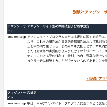
別紙2: アマゾン
アマゾン・サ
アマゾン・サイト別の準拠法および紛争規定
イト
amazon.co.jp
アソシエイト・プログラムまたは本規約に関する紛争は
より、これらの裁判所が専属的管轄裁判所および裁判地
乙と甲の間で生じうる一切の紛争を支配します。本規約
または財産権の実質的な侵害またはその主張について、
テンツにおける甲の権利は、特別、独自、顕著な特徴を
ったり十分に補填することができないものであることを
別紙3: ア
アマゾン・サ
税規定
イト
amazon.co.jp
甲は、甲がアソシエイト・プログラムに基づき乙に支払