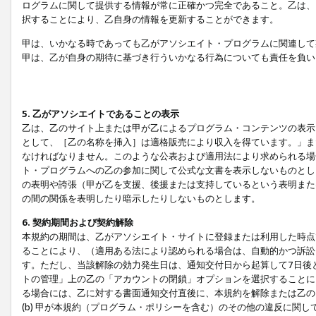
ログラムに関して提供する情報が常に正確かつ完全であること。乙は、
択することにより、乙自身の情報を更新することができます。
甲は、いかなる時であっても乙がアソシエイト・プログラムに関連して
甲は、乙が自身の期待に基づき行ういかなる行為についても責任を負い
5. 乙がアソシエイトであることの表示
乙は、乙のサイト上または甲が乙によるプログラム・コンテンツの表示ま
として、［乙の名称を挿入］は適格販売により収入を得ています。」ま
なければなりません。このような公表および適用法により求められる場
ト・プログラムへの乙の参加に関して公式な文書を表示しないものとし
の表明や誇張（甲が乙を支援、後援または支持しているという表明また
の間の関係を表明したり暗示したりしないものとします。
6. 契約期間および契約解除
本規約の期間は、乙がアソシエイト・サイトに登録または利用した時点
ることにより、（適用ある法により認められる場合は、自動的かつ訴訟
す。ただし、当該解除の効力発生日は、通知交付日から起算して7日後
トの管理」上の乙の「アカウントの閉鎖」オプションを選択することに
る場合には、乙に対する書面通知交付直後に、本規約を解除または乙のア
(b) 甲が本規約（プログラム・ポリシーを含む）のその他の違反に関し