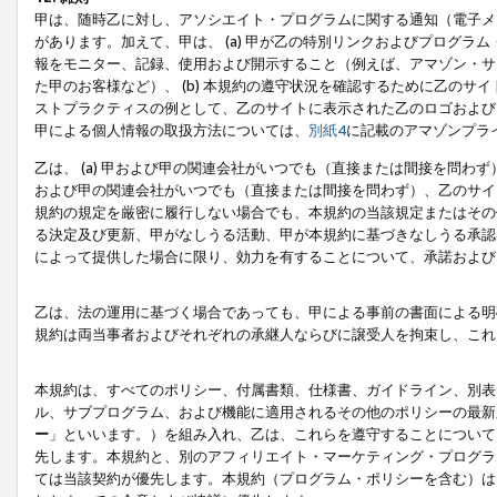
甲は、随時乙に対し、アソシエイト・プログラムに関する通知（電子メ
があります。加えて、甲は、 (a) 甲が乙の特別リンクおよびプログ
報をモニター、記録、使用および開示すること（例えば、アマゾン・サ
た甲のお客様など）、 (b) 本規約の遵守状況を確認するために乙のサイ
ストプラクティスの例として、乙のサイトに表示された乙のロゴおよび
甲による個人情報の取扱方法については、
別紙4
に記載のアマゾンプラ
乙は、 (a) 甲および甲の関連会社がいつでも（直接または間接を問わず
および甲の関連会社がいつでも（直接または間接を問わず）、乙のサイ
規約の規定を厳密に履行しない場合でも、本規約の当該規定またはその他
る決定及び更新、甲がなしうる活動、甲が本規約に基づきなしうる承認
によって提供した場合に限り、効力を有することについて、承諾および
乙は、法の運用に基づく場合であっても、甲による事前の書面による明
規約は両当事者およびそれぞれの承継人ならびに譲受人を拘束し、これ
本規約は、すべてのポリシー、付属書類、仕様書、ガイドライン、別表
ル、サブプログラム、および機能に適用されるその他のポリシーの最新
ー
」といいます。）を組み入れ、乙は、これらを遵守することについて
先します。本規約と、別のアフィリエイト・マーケティング・プログラ
ては当該契約が優先します。本規約（プログラム・ポリシーを含む）は