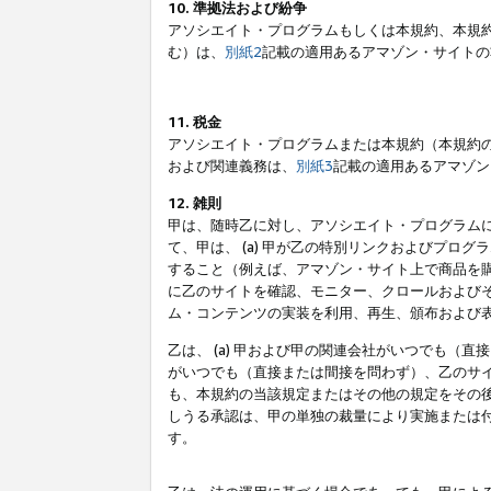
10. 準拠法および紛争
アソシエイト・プログラムもしくは本規約、本規
む）は、
別紙2
記載の適用あるアマゾン・サイトの
11. 税金
アソシエイト・プログラムまたは本規約（本規約
および関連義務は、
別紙3
記載の適用あるアマゾン
12. 雑則
甲は、随時乙に対し、アソシエイト・プログラム
て、甲は、 (a) 甲が乙の特別リンクおよびプ
すること（例えば、アマゾン・サイト上で商品を購
に乙のサイトを確認、モニター、クロールおよびそ
ム・コンテンツの実装を利用、再生、頒布および
乙は、 (a) 甲および甲の関連会社がいつでも（
がいつでも（直接または間接を問わず）、乙のサイ
も、本規約の当該規定またはその他の規定をその後
しうる承認は、甲の単独の裁量により実施または
す。