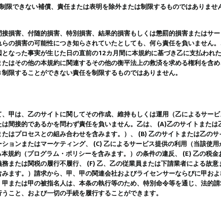
は制限できない補償、責任または表明を除外または制限するものではありませ
間接損害、付随的損害、特別損害、結果的損害もしくは懲罰的損害またはサー
れらの損害の可能性につき知らされていたとしても、何ら責任を負いません。
因となった事実が生じた日の直前の12カ月間に本規約に基づき乙に支払われ
またはその他の本規約に関連するその他の衡平法上の救済を求める権利を含め
き制限することができない責任を制限するものではありません。
て、甲は、乙のサイトに関してその作成、維持もしくは運用（乙によるサービ
は間接的であるかを問わず責任を負いません。乙は、 (A)乙のサイトまた
たはプロセスとの組み合わせを含みます。）、 (B) 乙のサイトまたは乙の
ションまたはマーケティング、 (C) 乙によるサービス提供の利用（当該使
よる本規約（プログラム・ポリシーを含みます。）の条件の違反、 (E) 乙の
務または関税の履行不履行、 (F) 乙、乙の従業員または下請業者による故
含みます。）請求から、甲、甲の関連会社およびライセンサーならびに甲およ
。甲または甲の被指名人は、本条の執行等のため、特別命令等を通じ、法的請
行うこと、および一切の手続を履行することができます。