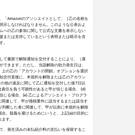
「Amazonのアソシエイトとして、［乙の名称を
明示しなければなりません。このような公表およ
ムへの乙の参加に関して公式な文書を表示しない
援または支持しているという表明または暗示を含
す。
して書面で解除通知を交付することにより、（適
ができます。ただし、当該解除の効力発生日は、
」上の乙の「アカウントの閉鎖」オプションを選択
知交付直後に、本規約を解除または乙のアカウン
のその他の違反に関して乙に通知を交付した後7日以
責任を負う可能性があると甲が信じる場合、 (d)
る場合、(e) 乙によるアソシエイト・プログラ
為に関連して、甲が徴税要件に該当するまたは該当す
甲が判断した者に関連して、甲が以前に本規約を解除
場合。疑義を避けるためにいうと、上記(a)の目的に
れます。
て、発生済みの未払紹介料の支払いを保留するこ