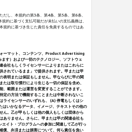
だし、本規約の第3条、第4条、第5条、第6条、
に本規約に基づく支払可能だが未払いの支払義務は、
本規約に基づき生じた責任を免責するものではあ
コンテンツ、Product Advertising
みます）および一切のテクノロジー、ソフトウェ
連会社もしくライセンサーによりまたはこれらに
供されているまま」で提供されます。甲または甲
の表明または保証もしません。甲ならびに甲の関
または取引慣行により生じる一切の保証を含め、
能、範囲または運営を変更することができます。
特定の方法で機能することまたは中断されないこ
イセンサーのいずれも、 (A) 停電もしくはシ
またはいかなるデータ、イメージ、テキストその他の
せん。乙が甲もしくは他の個人もしくは団体から
はありません。さらに、甲または甲の関連会社も
アソシエイト・プログラムへの参加に関連して乙が行っ
る補償、弁済または損害について、何ら責任を負い