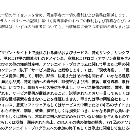
一切のライセンスを含め、両当事者の一切の権利および義務は消滅します。た
ログラム・ポリシーの記載に基づく両当事者のすべての権利および義務ならび
の解除は、いずれの当事者についても、当該解除に先立つ本規約の違反または
ン・サイト上で提供される商品およびサービス、特別リンク、リンクフォーマット、
ツ、甲および甲の関連会社のドメイン名、商標およびロゴ（アマゾン商標を含
よびその他の知的財産権、アソシエイト・プログラムに関して甲または甲の関
コンテンツ（以下「サービス提供」と総称します。）は、「現状有姿」、「提
ービス提供に関して、明示、黙示、法定またはその他を問わず、いかなる種類
、満足な品質、特定目的への適合性、非侵害および法、慣習、取引過程、履行
甲は、いつでも、随時サービス提供を中止し、サービス提供の種類、属性、機
ずれも、サービス提供が継続されること、説明されたとおり一貫してもしくは
害な構成要素を含まないことを保証しません。甲または甲の関連会社もしくはラ
ィルス、悪質ソフトウェアもしくはサービスの中断または (B) 乙のサイト
これらの改変、削除、破棄、損害もしくは損失につき、いかなる責任も負いま
助言もしくは情報も、本規約に明示的に定められていない保証を与えるもので
利益もしくは収益、期待された売上、のれんその他の便益の損失、 (Y) 乙の
) 乙のアソシエイト・プログラムへの参加の終了もしくは停止に関連して生じ