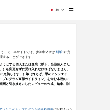
JA
ようこそ。本サイトでは、参加申込者は
別紙1
に定
理することができます。
ようとする個人または企業（以下、当該個人また
。）を変更せずに受け入れなければなりません。
条に定義します。）等（例えば、甲のアソシエイ
ト・プログラム商標ガイドライン）を含む本規約に
ン（報酬と引き換えにしたレビューの作成、編集、削
アソシエイト・プログラム紹介料率表
に記載された