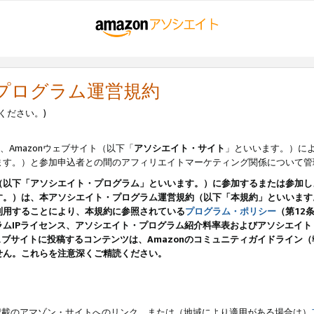
・プログラム運営規約
ください。)
、Amazonウェブサイト（以下「
アソシエイト・サイト
」といいます。）に
ます。）と参加申込者との間のアフィリエイトマーケティング関係について管
（以下「アソシエイト・プログラム」といいます。）に参加するまたは参加し
す。）は、本アソシエイト・プログラム運営規約（以下「本規約」といいます
利用することにより、本規約に参照されている
プログラム・ポリシー
（第12
ムIPライセンス、アソシエイト・プログラム紹介料率表およびアソシエイ
pのウェブサイトに投稿するコンテンツは、Amazonのコミュニティガイドライ
せん。これらを注意深くご精読ください。
載のアマゾン・サイトへのリンク、または（地域により適用がある場合は）