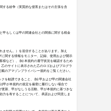
関する紛争（実質的な侵害またはその主張を含
と甲もしくは甲の関連会社との関係に関する税金
られません。）を送信することがあります。加え
ーザに関する情報をモニター、記録、使用および開示
など）、 (b) 本規約の遵守状況を確認するため
て、乙のサイトに表示された乙のロゴおよびプログラ
記載のアマゾンプライバシー規約をご覧ください。
クを勧誘できること、 (b) 甲および甲の関連会社
c)甲が本規約の規定を厳密に履行しない場合で
及び更新、甲がなしうる活動、甲が本規約に基づきな
効力を有することについて、承諾および同意しま