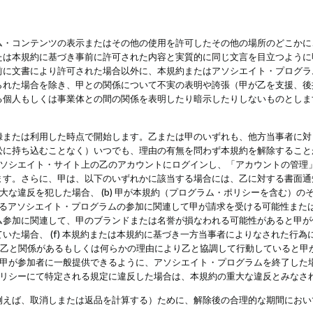
・コンテンツの表示またはその他の使用を許可したその他の場所のどこかに、
たは本規約に基づき事前に許可された内容と実質的に同じ文言を目立つように
前に文書により許可された場合以外に、本規約またはアソシエイト・プログラ
られた場合を除き、甲との関係について不実の表明や誇張（甲が乙を支援、後
る個人もしくは事業体との間の関係を表明したり暗示したりしないものとしま
録または利用した時点で開始します。乙または甲のいずれも、他方当事者に対
訟に持ち込むことなく）いつでも、理由の有無を問わず本規約を解除すること
アソシエイト・サイト上の乙のアカウントにログインし、「アカウントの管理
ます。さらに、甲は、以下のいずれかに該当する場合には、乙に対する書面通
の重大な違反を犯した場合、 (b) 甲が本規約（プログラム・ポリシーを含む）
によるアソシエイト・プログラムの参加に関連して甲が請求を受ける可能性または
参加に関連して、甲のブランドまたは名誉が損なわれる可能性があると甲が信じ
いた場合、 (f) 本規約または本規約に基づき一方当事者によりなされた行
または乙と関係があるもしくは何らかの理由により乙と協調して行動していると
) 甲が参加者に一般提供できるように、アソシエイト・プログラムを終了した
ポリシーにて特定される規定に違反した場合は、本規約の重大な違反とみなさ
例えば、取消しまたは返品を計算する）ために、解除後の合理的な期間におい