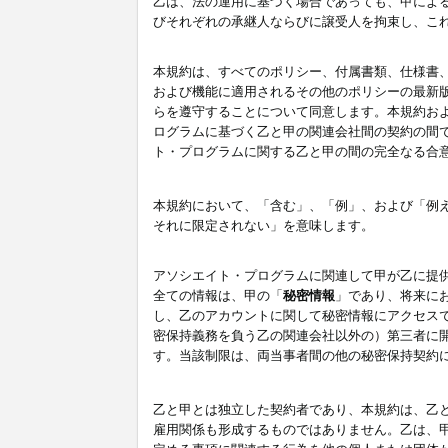
乙は、法の運用に基づく場合であっても、甲によ
びそれぞれの承継人ならびに譲受人を拘束し、こ
本規約は、すべてのポリシー、付属書類、仕様書
および機能に適用されるその他のポリシーの最新
らを遵守することについて同意します。本規約お
ログラムに基づく乙と甲の関連会社間の契約の間
ト・プログラムに関する乙と甲の間の完全なる合
本規約において、「含む」、「例」、および「例
それに限定されない」を意味します。
アソシエイト・プログラムに関連して甲が乙に提
全ての情報は、甲の「
秘密情報
」であり、将来に
し、乙のアカウントに関して秘密情報にアクセス
密保持義務を負う乙の関連会社以外の）第三者に
す。当該制限は、両当事者間の他の秘密保持契約
乙と甲とは独立した契約者であり、本規約は、乙
雇用関係も形成するものではありません。乙は、