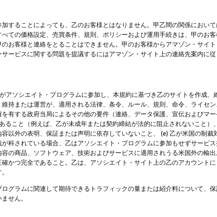
参加することによっても、乙のお客様とはなりません。甲乙間の関係において
すべての価格設定、売買条件、規則、ポリシーおよび運用手続きは、甲のお客
甲のお客様と連絡をとることはできません。甲のお客様からアマゾン・サイト
ーサービスに関する問題を提議するにはアマゾン・サイト上の連絡先案内に従
 乙がアソシエイト・プログラムに参加し、本規約に基づき乙のサイトを作成、維
、維持または運営が、適用される法律、条令、ルール、規則、命令、ライセン
権を有する政府当局によるその他の要件（連絡、データ保護、宣伝およびマー
力があること（例えば、乙が未成年または契約締結が法的に阻止されないこと）、 
容以外の表明、保証または声明に依存していないこと、 (e) 乙が米国の制
が科されている場合、乙はアソシエイト・プログラムに参加もせずサービス提供
容の商品、ソフトウェア、技術およびサービスに適用されうる米国外の輸出およ
正確かつ完全であること。乙は、アソシエイト・サイト上の乙のアカウントに
す。
プログラムに関連して期待できるトラフィックの量または紹介料について、保
いません。