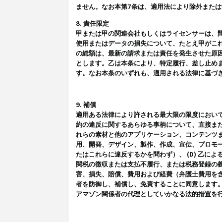
ません。なお本第7条は、適用法により除外また
8. 責任限定
甲または甲の関連会社もしくはライセンサーは、
使用またはデータの損失について、たとえ甲がこ
の総額は、最新の請求または責任を発生させた原
とします。乙は本条により、特定履行、差し止め
す。なお本条のいずれも、適用される法律に基づ
9. 補償
適用ある法律により許される最大限の限度におい
約の違反に関するあらゆる事柄について、直接また
れらの素材と他のアプリケーション、コンテンツま
用、開発、デザイン、製作、作成、宣伝、プロモー
たはこれらに違反するかを問わず）、 (D) 乙に
関税の徴収または支払不履行、または税務登録の義
害、損失、賠償、費用および経費（弁護士費用を
者を防御し、補償し、免責することに同意します
アマゾン関係者の代理としていかなる法的措置を