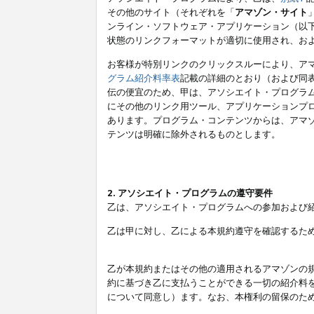
その他のサイト（それぞれを「
アマゾン・サイト
ンライン・ソフトウェア・アプリケーション（以
状態のリンクフォーマットが適切に使用され、お
お客様が特別リンクのクリックスルーにより、ア
グラム紹介料率表
記載の詳細のとおり（および同
伝の便宜のため、甲は、アソシエイト・プログラ
にその他のリンク用ツール、アプリケーションプロ
あります。プログラム・コンテンツからは、アマ
テンツは明確に除外されるものとします。
2. アソシエイト・プログラムの遵守要件
乙は、アソシエイト・プログラムへの参加および
乙は甲に対し、乙による本規約遵守を確認するた
乙が本規約またはその他の適用されるアマゾンの
約に基づき乙に支払うことができる一切の紹介料
について同意し）ます。なお、本権利の留保のた