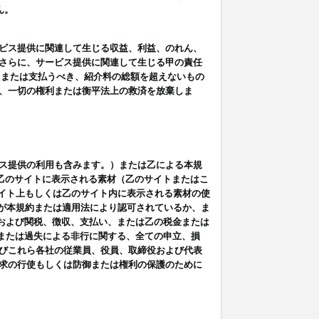
ん。
ビス提供に関連して生じる収益、利益、のれん、
さらに、サービス提供に関連して生じる甲の責任
たまたは支払うべき、紹介料の総額を超えないもの
、一切の権利または衡平法上の救済を放棄しま
ス提供の利用も含みます。）または乙による本規
は乙のサイトに表示される素材（乙のサイトまたはこ
サイト上もしくは乙のサイト内に表示される素材の使
用が本規約または適用法により認可されているか、ま
税金および関税、徴収、支払い、または乙の税金または
意または過失による非行に関する、全ての申立、損
びこれら各社の従業員、役員、取締役および代表
求の行使もしくは防御または権利の保護のために