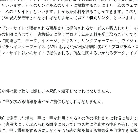
」といいます。）へのリンクを乙のサイトに掲載することにより、乙のウェブ
下、乙の「
サイト
」といいます。）から紹介料を得ることができます。このリ
よび本規約が遵守されなければなりません（以下「
特別リンク
」といいます。
マゾン・サイトで販売される商品または提供されるサービスを購入したり、そ
表の制限に応じて）、適格販売に伴うプログラム紹介料を受け取ることができ
ムに関連して、データ、イメージ、テキスト、リンクフォーマット、ウィジェ
グラムインターフェイス（API）およびその他の情報（以下「
プログラム・
ゾン・サイト以外のサイトで提供される、商品に関するいかなるデータ、イメ
紹介料の受け取りに際し、本規約を遵守しなければなりません。
めに甲が求める情報を速やかに提供しなければなりません。
規約に違反した場合、甲は、甲が利用できるその他の権利または救済に加えて
を（適用法により認められる限度において）恒久的に停止する権利を有し（お
めに、甲は通知をする必要はなくかつ当該金額を超える損害金を回復できる権