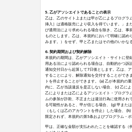
5. 乙がアソシエイトであることの表示
乙は、乙のサイト上または甲が乙によるプログラム
挿入］は適格販売により収入を得ています。」ま
び適用法により求められる場合を除き、乙は、事
ものとします。乙は、本規約において明確に認め
みます。）をせず、甲と乙またはその他のいかな
6. 契約期間および契約解除
本規約の期間は、乙がアソシエイト・サイトに登
用ある法により認められる場合は、自動的かつ訴
通知交付日から起算して7日後とします。乙は、
することにより、解除通知を交付することができ
トを停止することができます。 (a) 乙が本規約
内に、乙が当該違反を是正しない場合、 (c) 乙
乙によりまたは乙によるアソシエイト・プログラム
ムの参加が詐欺、不正または違法行為に使用されて
る可能性があると、甲が信じる場合、 (g) 甲
（もしくは乙のアカウントを停止）した場合、 (h
限定されず、本規約の第5条およびプログラム・
甲は、正確な金額が支払われたことを確認する（