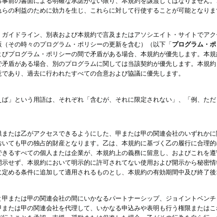
る事前の書面による明確な承諾がない限り、本規約を譲渡してはなりません。
れらの利益のために効力を生じ、これらに対して行使することが可能となりま
、ガイドライン、別表および本規約で言及またはアソシエイト・サイトでアク
版（その時々のプログラム・ポリシーの更新を含む）（以下「
プログラム・ポ
よびプログラム・ポリシーの間で矛盾がある場合、本規約が優先します。本規
で矛盾がある場合、別のプログラムに関しては当該契約が優先します。本規約
意であり、過去に行われたすべての合意および協議に優先します。
えば」という用語は、それぞれ「含むが、それに限定されない」、「例、ただ
供または乙がアクセスできるようにした、甲または甲の関連会社のいずれかに
おいても甲の独占的財産となります。乙は、本規約に基づく乙の履行に合理的
できるすべての個人または企業が、本規約上の義務に留意し、およびこれを遵
開示せず、本規約において明示的に許可されてない使用および開示から秘密情
に定める条件に追加して適用されるものとし、本規約の有効期間中及び終了後
と甲または甲の関連会社の間にいかなるパートナーシップ、ジョイントベンチ
甲または甲の関連会社を代理して、いかなる申込みや表明も行う権限またはこ