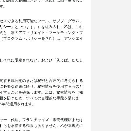
この制限の範囲において、本規約は両当事者およ
す。
セスできる利用可能なツール、サブプログラム、
リシー
」といいます。）を組み入れ、乙は、これ
約と、別のアフィリエイト・マーケティング・プ
（プログラム・ポリシーを含む）は、アソシエイ
しそれに限定されない」および「例えば、ただし
関する非公開のまたは秘密と合理的に考えられる
に必要な範囲に限り、秘密情報を使用するものと
守することを確保します。乙は、秘密情報を（秘
報を防ぐため、すべての合理的な手段を講じま
5年間適用されます。
ャー、代理、フランチャイズ、販売代理店または
れらを承諾する権限もありません。乙が本規約に