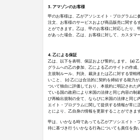
3. アマゾンのお客様
甲のお客様は、乙がアソシエイト・プログラムに
注文、お客様のサービスおよび商品販売に関する
とができます。乙は、甲のお客様に対応したり、
があった場合、乙は、お客様に対して、カスタマ
4. 乙による保証
乙は、以下を表明、保証および誓約します。 (a)
グラムへの乙の参加、乙による乙のサイトの作成
主規制ルール、判決、裁決または乙に対する管轄
いこと、 (c) 乙には合法的に契約を締結する能
ついて独自に評価しており、本規約に明記された内
ている国の政府により米国の法律と同じ内容の制裁
び再輸出規制の全て、ならびに米国の法律と同じ内
エイト・プログラムに関して提供する情報が常に
とにより、乙自身の情報を更新することができま
甲は、いかなる時であっても乙がアソシエイト・
待に基づき行ういかなる行為についても責任を負