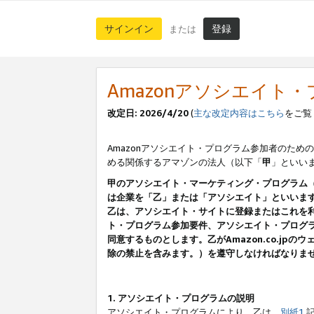
サインイン
登録
または
Amazonアソシエイト
改定日: 2026/4/20
(
主な改定内容はこちら
をご覧
Amazonアソシエイト・プログラム参加者のための
める関係するアマゾンの法人（以下「
甲
」といい
甲のアソシエイト・マーケティング・プログラム
は企業を「乙」または「アソシエイト」といいま
乙は、アソシエイト・サイトに登録またはこれを
ト・プログラム参加要件、アソシエイト・プログラ
同意するものとします。乙がAmazon.co.j
除の禁止を含みます。）を遵守しなければなりま
1. アソシエイト・プログラムの説明
アソシエイト・プログラムにより、乙は、
別紙1
記