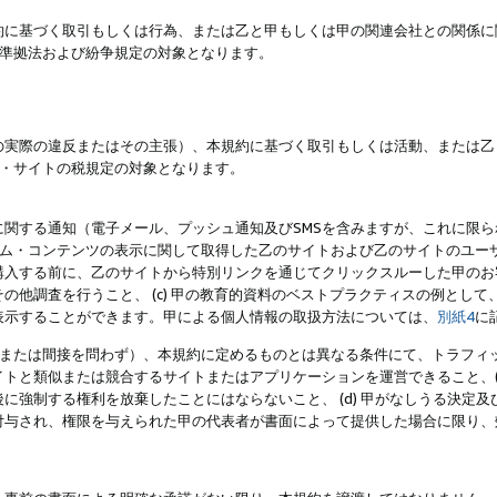
約に基づく取引もしくは行為、または乙と甲もしくは甲の関連会社との関係に
準拠法および紛争規定の対象となります。
の実際の違反またはその主張）、本規約に基づく取引もしくは活動、または乙
・サイトの税規定の対象となります。
に関する通知（電子メール、プッシュ通知及びSMSを含みますが、これに限
ログラム・コンテンツの表示に関して取得した乙のサイトおよび乙のサイトのユ
入する前に、乙のサイトから特別リンクを通じてクリックスルーした甲のお客様
の他調査を行うこと、 (c) 甲の教育的資料のベストプラクティスの例とし
表示することができます。甲による個人情報の取扱方法については、
別紙4
に
直接または間接を問わず）、本規約に定めるものとは異なる条件にて、トラフィッ
トと類似または競合するサイトまたはアプリケーションを運営できること、(
に強制する権利を放棄したことにはならないこと、 (d) 甲がなしうる決定
付与され、権限を与えられた甲の代表者が書面によって提供した場合に限り、