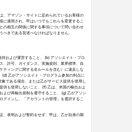
は、アマゾン・サイトに定められているお客様の
様に適用され、甲はいつでもこれらを変更するこ
との相互の関係に関する事項について問い合わせ
うべきである旨述べなければなりません。
持および運営すること、 (b) アソシエイト・プロ
ス、許可、ガイダンス、実施規則、業界標準、自
ケティングに関する全ルールを含む）に違反しな
(d) 乙がアソシエイト・プログラム参加の利点に
裁対象である場合、または乙がサービス提供を使用し
も使用しないこと、 (f) 乙は、米国の輸出およ
び再輸出規制を遵守すること、 (g) 乙がアソシ
ログインし、「アカウントの管理」を選択するこ
証、表明および誓約をせず、甲は、乙が自身の期