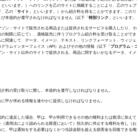
」といいます。）へのリンクを乙のサイトに掲載することにより、乙のウェブ
下、乙の「
サイト
」といいます。）から紹介料を得ることができます。このリ
よび本規約が遵守されなければなりません（以下「
特別リンク
」といいます。
マゾン・サイトで販売される商品または提供されるサービスを購入したり、そ
表の制限に応じて）、適格販売に伴うプログラム紹介料を受け取ることができ
ムに関連して、データ、イメージ、テキスト、リンクフォーマット、ウィジェ
グラムインターフェイス（API）およびその他の情報（以下「
プログラム・
ゾン・サイト以外のサイトで提供される、商品に関するいかなるデータ、イメ
紹介料の受け取りに際し、本規約を遵守しなければなりません。
めに甲が求める情報を速やかに提供しなければなりません。
規約に違反した場合、甲は、甲が利用できるその他の権利または救済に加えて
を（適用法により認められる限度において）恒久的に停止する権利を有し（お
めに、甲は通知をする必要はなくかつ当該金額を超える損害金を回復できる権