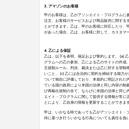
3. アマゾンのお客様
甲のお客様は、乙がアソシエイト・プログラムに
注文、お客様のサービスおよび商品販売に関する
とができます。乙は、甲のお客様に対応したり、
があった場合、乙は、お客様に対して、カスタマ
4. 乙による保証
乙は、以下を表明、保証および誓約します。 (a)
グラムへの乙の参加、乙による乙のサイトの作成
主規制ルール、判決、裁決または乙に対する管轄
いこと、 (c) 乙には合法的に契約を締結する能
ついて独自に評価しており、本規約に明記された内
ている国の政府により米国の法律と同じ内容の制裁
び再輸出規制の全て、ならびに米国の法律と同じ内
エイト・プログラムに関して提供する情報が常に
とにより、乙自身の情報を更新することができま
甲は、いかなる時であっても乙がアソシエイト・
待に基づき行ういかなる行為についても責任を負