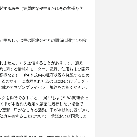
関する紛争（実質的な侵害またはその主張を含
と甲もしくは甲の関連会社との関係に関する税金
られません。）を送信することがあります。加え
ーザに関する情報をモニター、記録、使用および開示
など）、 (b) 本規約の遵守状況を確認するため
て、乙のサイトに表示された乙のロゴおよびプログラ
記載のアマゾンプライバシー規約をご覧ください。
クを勧誘できること、 (b) 甲および甲の関連会社
c)甲が本規約の規定を厳密に履行しない場合で
及び更新、甲がなしうる活動、甲が本規約に基づきな
効力を有することについて、承諾および同意しま