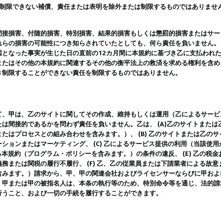
は制限できない補償、責任または表明を除外または制限するものではありませ
間接損害、付随的損害、特別損害、結果的損害もしくは懲罰的損害またはサー
れらの損害の可能性につき知らされていたとしても、何ら責任を負いません。
因となった事実が生じた日の直前の12カ月間に本規約に基づき乙に支払われ
またはその他の本規約に関連するその他の衡平法上の救済を求める権利を含め
き制限することができない責任を制限するものではありません。
て、甲は、乙のサイトに関してその作成、維持もしくは運用（乙によるサービ
は間接的であるかを問わず責任を負いません。乙は、 (A)乙のサイトまた
たはプロセスとの組み合わせを含みます。）、 (B) 乙のサイトまたは乙の
ションまたはマーケティング、 (C) 乙によるサービス提供の利用（当該使
よる本規約（プログラム・ポリシーを含みます。）の条件の違反、 (E) 乙の
務または関税の履行不履行、 (F) 乙、乙の従業員または下請業者による故
含みます。）請求から、甲、甲の関連会社およびライセンサーならびに甲およ
。甲または甲の被指名人は、本条の執行等のため、特別命令等を通じ、法的請
行うこと、および一切の手続を履行することができます。