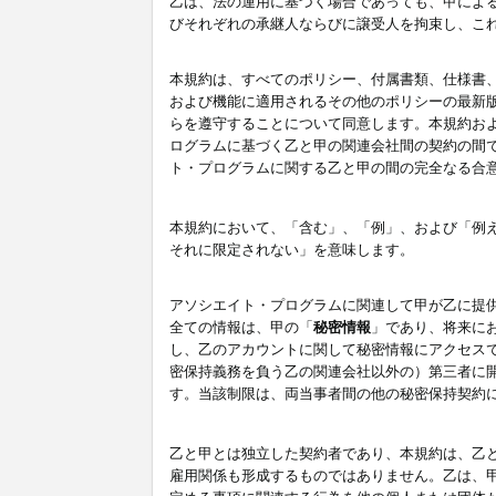
乙は、法の運用に基づく場合であっても、甲によ
びそれぞれの承継人ならびに譲受人を拘束し、こ
本規約は、すべてのポリシー、付属書類、仕様書
および機能に適用されるその他のポリシーの最新
らを遵守することについて同意します。本規約お
ログラムに基づく乙と甲の関連会社間の契約の間
ト・プログラムに関する乙と甲の間の完全なる合
本規約において、「含む」、「例」、および「例
それに限定されない」を意味します。
アソシエイト・プログラムに関連して甲が乙に提
全ての情報は、甲の「
秘密情報
」であり、将来に
し、乙のアカウントに関して秘密情報にアクセス
密保持義務を負う乙の関連会社以外の）第三者に
す。当該制限は、両当事者間の他の秘密保持契約
乙と甲とは独立した契約者であり、本規約は、乙
雇用関係も形成するものではありません。乙は、