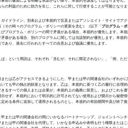
る事前の書面による明確な承諾がない限り、本規約を譲渡してはなりません。
れらの利益のために効力を生じ、これらに対して行使することが可能となりま
、ガイドライン、別表および本規約で言及またはアソシエイト・サイトでアク
版（その時々のプログラム・ポリシーの更新を含む）（以下「
プログラム・ポ
よびプログラム・ポリシーの間で矛盾がある場合、本規約が優先します。本規
で矛盾がある場合、別のプログラムに関しては当該契約が優先します。本規約
意であり、過去に行われたすべての合意および協議に優先します。
えば」という用語は、それぞれ「含むが、それに限定されない」、「例、ただ
供または乙がアクセスできるようにした、甲または甲の関連会社のいずれかに
おいても甲の独占的財産となります。乙は、本規約に基づく乙の履行に合理的
できるすべての個人または企業が、本規約上の義務に留意し、およびこれを遵
開示せず、本規約において明示的に許可されてない使用および開示から秘密情
に定める条件に追加して適用されるものとし、本規約の有効期間中及び終了後
と甲または甲の関連会社の間にいかなるパートナーシップ、ジョイントベンチ
甲または甲の関連会社を代理して、いかなる申込みや表明も行う権限またはこ