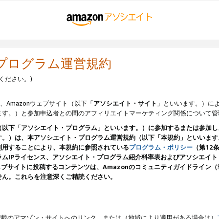
・プログラム運営規約
ください。)
、Amazonウェブサイト（以下「
アソシエイト・サイト
」といいます。）に
ます。）と参加申込者との間のアフィリエイトマーケティング関係について管
（以下「アソシエイト・プログラム」といいます。）に参加するまたは参加し
す。）は、本アソシエイト・プログラム運営規約（以下「本規約」といいます
利用することにより、本規約に参照されている
プログラム・ポリシー
（第12
ムIPライセンス、アソシエイト・プログラム紹介料率表およびアソシエイ
pのウェブサイトに投稿するコンテンツは、Amazonのコミュニティガイドライ
せん。これらを注意深くご精読ください。
載のアマゾン・サイトへのリンク、または（地域により適用がある場合は）