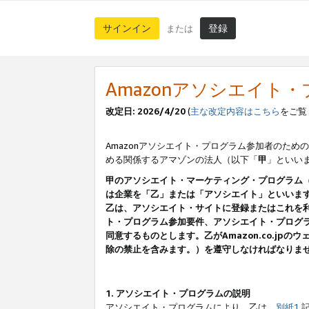
サインイン
登録
または
Amazonアソシエイト
改定日: 2026/4/20
(
主な改定内容はこちら
をご覧
Amazonアソシエイト・プログラム参加者のための
める関係するアマゾンの法人（以下「
甲
」といい
甲のアソシエイト・マーケティング・プログラム
は企業を「乙」または「アソシエイト」といいま
乙は、アソシエイト・サイトに登録またはこれを
ト・プログラム参加要件、アソシエイト・プログラ
同意するものとします。乙がAmazon.co.j
除の禁止を含みます。）を遵守しなければなりま
1. アソシエイト・プログラムの説明
アソシエイト・プログラムにより、乙は、
別紙1
記