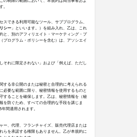
この制限の範囲において、本規約は両当事者およ
す。
セスできる利用可能なツール、サブプログラム、
リシー
」といいます。）を組み入れ、乙は、これ
約と、別のアフィリエイト・マーケティング・プ
（プログラム・ポリシーを含む）は、アソシエイ
しそれに限定されない」および「例えば、ただし
関する非公開のまたは秘密と合理的に考えられる
に必要な範囲に限り、秘密情報を使用するものと
守することを確保します。乙は、秘密情報を（秘
報を防ぐため、すべての合理的な手段を講じま
5年間適用されます。
ャー、代理、フランチャイズ、販売代理店または
れらを承諾する権限もありません。乙が本規約に