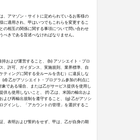
は、アマゾン・サイトに定められているお客様の
様に適用され、甲はいつでもこれらを変更するこ
との相互の関係に関する事項について問い合わせ
うべきである旨述べなければなりません。
持および運営すること、 (b) アソシエイト・プロ
ス、許可、ガイダンス、実施規則、業界標準、自
ケティングに関する全ルールを含む）に違反しな
(d) 乙がアソシエイト・プログラム参加の利点に
裁対象である場合、または乙がサービス提供を使用し
も使用しないこと、 (f) 乙は、米国の輸出およ
び再輸出規制を遵守すること、 (g) 乙がアソシ
ログインし、「アカウントの管理」を選択するこ
証、表明および誓約をせず、甲は、乙が自身の期