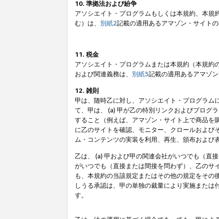
10. 準拠法および紛争
アソシエイト・プログラムもしくは本規約、本規
む）は、
別紙2
記載の適用あるアマゾン・サイトの
11. 税金
アソシエイト・プログラムまたは本規約（本規約
および関連義務は、
別紙3
記載の適用あるアマゾン
12. 雑則
甲は、随時乙に対し、アソシエイト・プログラム
て、甲は、 (a) 甲が乙の特別リンクおよびプ
すること（例えば、アマゾン・サイト上で商品を購
に乙のサイトを確認、モニター、クロールおよびそ
ム・コンテンツの実装を利用、再生、頒布および
乙は、 (a) 甲および甲の関連会社がいつでも（
がいつでも（直接または間接を問わず）、乙のサイ
も、本規約の当該規定またはその他の規定をその後
しうる承認は、甲の単独の裁量により実施または
す。