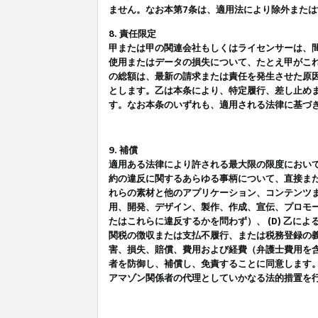
ません。なお本第7条は、適用法により除外また
8. 責任限定
甲または甲の関連会社もしくはライセンサーは、
使用またはデータの損失について、たとえ甲がこ
の総額は、最新の請求または責任を発生させた原
とします。乙は本条により、特定履行、差し止め
す。なお本条のいずれも、適用される法律に基づ
9. 補償
適用ある法律により許される最大限の限度におい
約の違反に関するあらゆる事柄について、直接また
れらの素材と他のアプリケーション、コンテンツま
用、開発、デザイン、製作、作成、宣伝、プロモー
たはこれらに違反するかを問わず）、 (D) 乙に
関税の徴収または支払不履行、または税務登録の義
害、損失、賠償、費用および経費（弁護士費用を
者を防御し、補償し、免責することに同意します
アマゾン関係者の代理としていかなる法的措置を