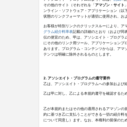
その他のサイト（それぞれを「
アマゾン・サイト
ンライン・ソフトウェア・アプリケーション（以
状態のリンクフォーマットが適切に使用され、お
お客様が特別リンクのクリックスルーにより、ア
グラム紹介料率表
記載の詳細のとおり（および同
伝の便宜のため、甲は、アソシエイト・プログラ
にその他のリンク用ツール、アプリケーションプロ
あります。プログラム・コンテンツからは、アマ
テンツは明確に除外されるものとします。
2. アソシエイト・プログラムの遵守要件
乙は、アソシエイト・プログラムへの参加および
乙は甲に対し、乙による本規約遵守を確認するた
乙が本規約またはその他の適用されるアマゾンの
約に基づき乙に支払うことができる一切の紹介料
について同意し）ます。なお、本権利の留保のた