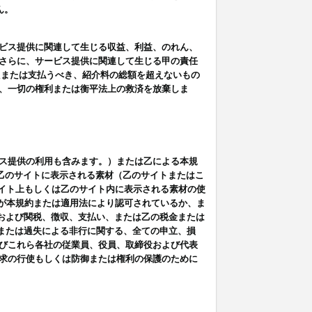
ん。
ビス提供に関連して生じる収益、利益、のれん、
さらに、サービス提供に関連して生じる甲の責任
たまたは支払うべき、紹介料の総額を超えないもの
、一切の権利または衡平法上の救済を放棄しま
ス提供の利用も含みます。）または乙による本規
は乙のサイトに表示される素材（乙のサイトまたはこ
サイト上もしくは乙のサイト内に表示される素材の使
用が本規約または適用法により認可されているか、ま
税金および関税、徴収、支払い、または乙の税金または
意または過失による非行に関する、全ての申立、損
びこれら各社の従業員、役員、取締役および代表
求の行使もしくは防御または権利の保護のために