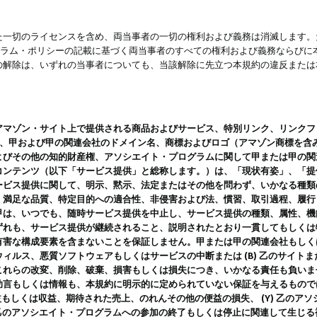
一切のライセンスを含め、両当事者の一切の権利および義務は消滅します。た
ログラム・ポリシーの記載に基づく両当事者のすべての権利および義務ならび
の解除は、いずれの当事者についても、当該解除に先立つ本規約の違反または
ン・サイト上で提供される商品およびサービス、特別リンク、リンクフォーマット、
ツ、甲および甲の関連会社のドメイン名、商標およびロゴ（アマゾン商標を含
よびその他の知的財産権、アソシエイト・プログラムに関して甲または甲の関
コンテンツ（以下「サービス提供」と総称します。）は、「現状有姿」、「提
ービス提供に関して、明示、黙示、法定またはその他を問わず、いかなる種類
、満足な品質、特定目的への適合性、非侵害および法、慣習、取引過程、履行
甲は、いつでも、随時サービス提供を中止し、サービス提供の種類、属性、機
ずれも、サービス提供が継続されること、説明されたとおり一貫してもしくは
害な構成要素を含まないことを保証しません。甲または甲の関連会社もしくはラ
ィルス、悪質ソフトウェアもしくはサービスの中断または (B) 乙のサイト
これらの改変、削除、破棄、損害もしくは損失につき、いかなる責任も負いま
助言もしくは情報も、本規約に明示的に定められていない保証を与えるもので
利益もしくは収益、期待された売上、のれんその他の便益の損失、 (Y) 乙の
) 乙のアソシエイト・プログラムへの参加の終了もしくは停止に関連して生じ