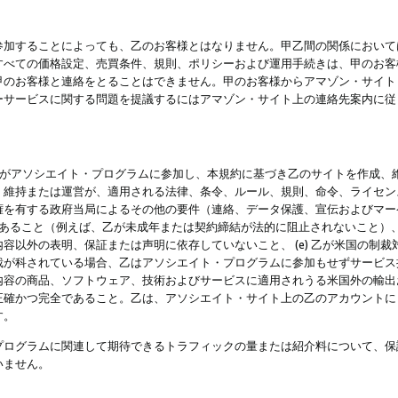
参加することによっても、乙のお客様とはなりません。甲乙間の関係において
すべての価格設定、売買条件、規則、ポリシーおよび運用手続きは、甲のお客
甲のお客様と連絡をとることはできません。甲のお客様からアマゾン・サイト
ーサービスに関する問題を提議するにはアマゾン・サイト上の連絡先案内に従
 乙がアソシエイト・プログラムに参加し、本規約に基づき乙のサイトを作成、維
、維持または運営が、適用される法律、条令、ルール、規則、命令、ライセン
権を有する政府当局によるその他の要件（連絡、データ保護、宣伝およびマー
力があること（例えば、乙が未成年または契約締結が法的に阻止されないこと）、 
容以外の表明、保証または声明に依存していないこと、 (e) 乙が米国の制
が科されている場合、乙はアソシエイト・プログラムに参加もせずサービス提供
容の商品、ソフトウェア、技術およびサービスに適用されうる米国外の輸出およ
正確かつ完全であること。乙は、アソシエイト・サイト上の乙のアカウントに
す。
プログラムに関連して期待できるトラフィックの量または紹介料について、保
いません。