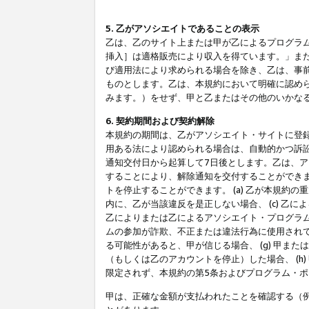
5. 乙がアソシエイトであることの表示
乙は、乙のサイト上または甲が乙によるプログラム
挿入］は適格販売により収入を得ています。」ま
び適用法により求められる場合を除き、乙は、事
ものとします。乙は、本規約において明確に認め
みます。）をせず、甲と乙またはその他のいかな
6. 契約期間および契約解除
本規約の期間は、乙がアソシエイト・サイトに登
用ある法により認められる場合は、自動的かつ訴
通知交付日から起算して7日後とします。乙は、
することにより、解除通知を交付することができ
トを停止することができます。 (a) 乙が本規約
内に、乙が当該違反を是正しない場合、 (c) 乙
乙によりまたは乙によるアソシエイト・プログラム
ムの参加が詐欺、不正または違法行為に使用されて
る可能性があると、甲が信じる場合、 (g) 甲
（もしくは乙のアカウントを停止）した場合、 (h
限定されず、本規約の第5条およびプログラム・
甲は、正確な金額が支払われたことを確認する（