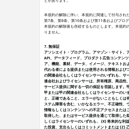
とがあります。
本規約の解除に伴い、本規約に関連して付与された
第7条、第8条、第10条および第11条およびプ
本規約の解除後も存続するものとします。本規約
りません。
7. 無保証
アソシエイト・プログラム、アマゾン・サイト、アマゾ
API、データフィード、プロダクト広告コンテン
ア、機能、素材、データ、イメージ、テキストお
代わる者による提供または使用される情報および
の関連会社もしくはライセンサーのいずれも、サ
連会社およびライセンサーは、所有権原、商品性
サービス提供に関する一切の保証を否認します。
甲または甲の関連会社もしくはライセンサーのい
と、正確であること、エラーがないこともしくは有
ステム障害を含む、いかなるエラー、不正確性、ウ
情報もしくはコンテンツへの不正アクセスまたは
取得した、またはサービス提供を通じて取得した
しくはライセンサーのいずれも、 (X) 将来的な
た投資、支出もしくはコミットメントまたは (Z