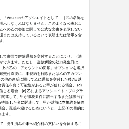
「Amazonのアソシエイトとして、［乙の名称を
明示しなければなりません。このような公表およ
ムへの乙の参加に関して公式な文書を表示しない
援または支持しているという表明または暗示を含
す。
して書面で解除通知を交付することにより、（適
ができます。ただし、当該解除の効力発生日は、
」上の乙の「アカウントの閉鎖」オプションを選択
知交付直後に、本規約を解除または乙のアカウン
のその他の違反に関して乙に通知を交付した後7日以
責任を負う可能性があると甲が信じる場合、 (d)
る場合、(e) 乙によるアソシエイト・プログラ
為に関連して、甲が徴税要件に該当するまたは該当す
甲が判断した者に関連して、甲が以前に本規約を解除
場合。疑義を避けるためにいうと、上記(a)の目的に
れます。
て、発生済みの未払紹介料の支払いを保留するこ