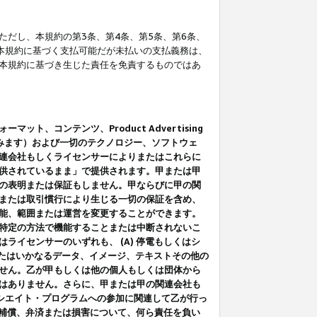
だし、本規約の第3条、第4条、第5条、第6条、
に本規約に基づく支払可能だが未払いの支払義務は、
本規約に基づき生じた責任を免責するものではあ
コンテンツ、Product Advertising
みます）および一切のテクノロジー、ソフトウェ
連会社もしくライセンサーによりまたはこれらに
供されているまま」で提供されます。甲または甲
の表明または保証もしません。甲ならびに甲の関
または取引慣行により生じる一切の保証を含め、
能、範囲または運営を変更することができます。
特定の方法で機能することまたは中断されないこ
イセンサーのいずれも、 (A) 停電もしくはシ
またはいかなるデータ、イメージ、テキストその他の
せん。乙が甲もしくは他の個人もしくは団体から
はありません。さらに、甲または甲の関連会社も
アソシエイト・プログラムへの参加に関連して乙が行っ
る補償、弁済または損害について、何ら責任を負い