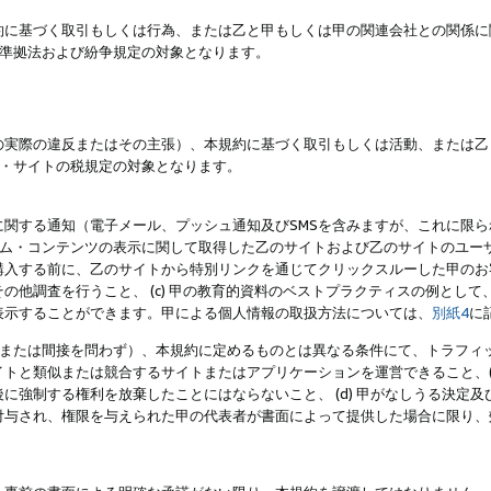
約に基づく取引もしくは行為、または乙と甲もしくは甲の関連会社との関係に
準拠法および紛争規定の対象となります。
の実際の違反またはその主張）、本規約に基づく取引もしくは活動、または乙
・サイトの税規定の対象となります。
に関する通知（電子メール、プッシュ通知及びSMSを含みますが、これに限
ログラム・コンテンツの表示に関して取得した乙のサイトおよび乙のサイトのユ
入する前に、乙のサイトから特別リンクを通じてクリックスルーした甲のお客様
の他調査を行うこと、 (c) 甲の教育的資料のベストプラクティスの例とし
表示することができます。甲による個人情報の取扱方法については、
別紙4
に
直接または間接を問わず）、本規約に定めるものとは異なる条件にて、トラフィッ
トと類似または競合するサイトまたはアプリケーションを運営できること、(
に強制する権利を放棄したことにはならないこと、 (d) 甲がなしうる決定
付与され、権限を与えられた甲の代表者が書面によって提供した場合に限り、