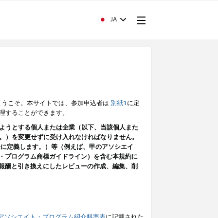
JA
ようこそ。本サイトでは、参加申込者は
別紙1
に定
理することができます。
ようとする個人または企業（以下、当該個人また
。）を変更せずに受け入れなければなりません。
条に定義します。）等（例えば、甲のアソシエイ
ト・プログラム商標ガイドライン）を含む本規約に
ン（報酬と引き換えにしたレビューの作成、編集、削
アソシエイト・プログラム紹介料率表
に記載された