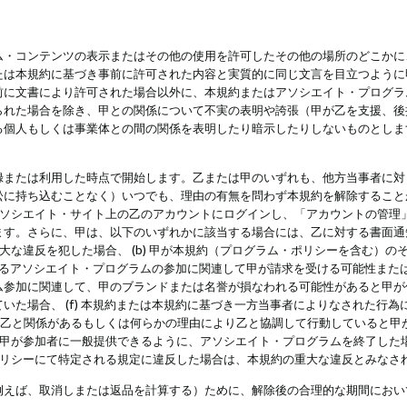
・コンテンツの表示またはその他の使用を許可したその他の場所のどこかに、
たは本規約に基づき事前に許可された内容と実質的に同じ文言を目立つように
前に文書により許可された場合以外に、本規約またはアソシエイト・プログラ
られた場合を除き、甲との関係について不実の表明や誇張（甲が乙を支援、後
る個人もしくは事業体との間の関係を表明したり暗示したりしないものとしま
録または利用した時点で開始します。乙または甲のいずれも、他方当事者に対
訟に持ち込むことなく）いつでも、理由の有無を問わず本規約を解除すること
アソシエイト・サイト上の乙のアカウントにログインし、「アカウントの管理
ます。さらに、甲は、以下のいずれかに該当する場合には、乙に対する書面通
の重大な違反を犯した場合、 (b) 甲が本規約（プログラム・ポリシーを含む）
によるアソシエイト・プログラムの参加に関連して甲が請求を受ける可能性または
参加に関連して、甲のブランドまたは名誉が損なわれる可能性があると甲が信じ
いた場合、 (f) 本規約または本規約に基づき一方当事者によりなされた行
または乙と関係があるもしくは何らかの理由により乙と協調して行動していると
) 甲が参加者に一般提供できるように、アソシエイト・プログラムを終了した
ポリシーにて特定される規定に違反した場合は、本規約の重大な違反とみなさ
例えば、取消しまたは返品を計算する）ために、解除後の合理的な期間におい