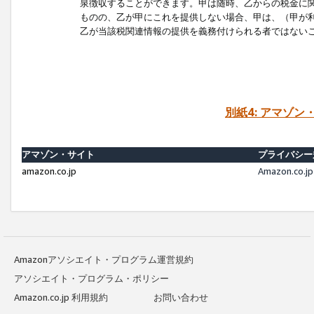
泉徴収することができます。甲は随時、乙からの税金に
ものの、乙が甲にこれを提供しない場合、甲は、（甲が
乙が当該税関連情報の提供を義務付けられる者ではない
別紙4: アマゾ
アマゾン・サイト
プライバシー
amazon.co.jp
Amazon.c
Amazonアソシエイト・プログラム運営規約
アソシエイト・プログラム・ポリシー
Amazon.co.jp 利用規約
お問い合わせ