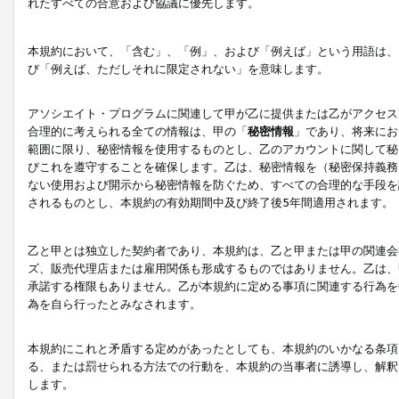
れたすべての合意および協議に優先します。
本規約において、「含む」、「例」、および「例えば」という用語は、
び「例えば、ただしそれに限定されない」を意味します。
アソシエイト・プログラムに関連して甲が乙に提供または乙がアクセス
合理的に考えられる全ての情報は、甲の「
秘密情報
」であり、将来にお
範囲に限り、秘密情報を使用するものとし、乙のアカウントに関して秘
びこれを遵守することを確保します。乙は、秘密情報を（秘密保持義務
ない使用および開示から秘密情報を防ぐため、すべての合理的な手段を
されるものとし、本規約の有効期間中及び終了後5年間適用されます。
乙と甲とは独立した契約者であり、本規約は、乙と甲または甲の関連会
ズ、販売代理店または雇用関係も形成するものではありません。乙は、
承諾する権限もありません。乙が本規約に定める事項に関連する行為を
為を自ら行ったとみなされます。
本規約にこれと矛盾する定めがあったとしても、本規約のいかなる条項
る、または罰せられる方法での行動を、本規約の当事者に誘導し、解釈
します。