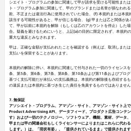
シエイト・プログラムの参加に関連して甲が請求を受ける可能性または責
ト・プログラム参加に関連して、甲のブランドまたは名誉が損なわれる可
欺、不正または違法行為に使用されていた場合、 (f) 本規約または
該当する可能性があると、甲が信じる場合、 (g) 甲または乙と関係
て、甲が以前に本規約を解除（もしくは乙のアカウントを停止）した場合
合。疑義を避けるためにいうと、上記(a)の目的に限定されず、本規約
重大な違反とみなされます。
甲は、正確な金額が支払われたことを確認する（例えば、取消しまたは
支払いを保留することがあります。
本規約の解除に伴い、本規約に関連して付与された一切のライセンスを
条、第5条、第6条、第7条、第8条、第10条および第11条およびプ
基づく支払可能だが未払いの支払義務は、本規約の解除後も存続するも
の違反または本規約に基づき生じた責任を免責するものではありません
7. 無保証
アソシエイト・プログラム、アマゾン・サイト、アマゾン・サイト上で
Product Advertising API、データフィード、プロダクト
す）および一切のテクノロジー、ソフトウェア、機能、素材、データ、
甲または甲の関連会社もしくライセンサーによりまたはこれらに代わる
します。）は、「現状有姿」、「提供されているまま」で提供されます