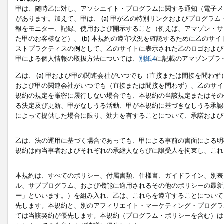
甲は、随時乙に対し、アソシエイト・プログラムに関する通知（電子メ
があります。加えて、甲は、 (a) 甲が乙の特別リンクおよびプログ
報をモニター、記録、使用および開示すること（例えば、アマゾン・サ
た甲のお客様など）、 (b) 本規約の遵守状況を確認するために乙のサイ
ストプラクティスの例として、乙のサイトに表示された乙のロゴおよび
甲による個人情報の取扱方法については、
別紙4
に記載のアマゾンプラ
乙は、 (a) 甲および甲の関連会社がいつでも（直接または間接を問わず
および甲の関連会社がいつでも（直接または間接を問わず）、乙のサイ
規約の規定を厳密に履行しない場合でも、本規約の当該規定またはその他
る決定及び更新、甲がなしうる活動、甲が本規約に基づきなしうる承認
によって提供した場合に限り、効力を有することについて、承諾および
乙は、法の運用に基づく場合であっても、甲による事前の書面による明
規約は両当事者およびそれぞれの承継人ならびに譲受人を拘束し、これ
本規約は、すべてのポリシー、付属書類、仕様書、ガイドライン、別表
ル、サブプログラム、および機能に適用されるその他のポリシーの最新
ー
」といいます。）を組み入れ、乙は、これらを遵守することについて
先します。本規約と、別のアフィリエイト・マーケティング・プログラ
ては当該契約が優先します。本規約（プログラム・ポリシーを含む）は