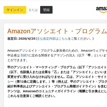
サインイン
登録
または
Amazonアソシエイト・プログラ
改定日: 2026/4/20
(
主な改定内容はこちら
をご覧ください。)
Amazonアソシエイト・プログラム参加者のための、Amazonウェブサ
申込者は
別紙1
に定める関係するアマゾンの法人（以下「
甲
」といいま
とができます。
甲のアソシエイト・マーケティング・プログラム（以下「アソシエイト
（以下、当該個人または企業を「乙」または「アソシエイト」といいま
変更せずに受け入れなければなりません。乙は、アソシエイト・サイト
シー
（第12条に定義します。）等（例えば、甲のアソシエイト・プロ
紹介料率表およびアソシエイト・プログラム商標ガイドライン）を含む本規
テンツは、Amazonのコミュニティガイドライン（報酬と引き換え
これらを注意深くご精読ください。