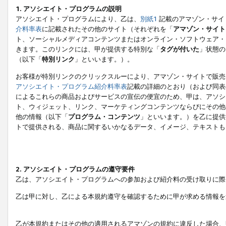
1. アソシエイト・プログラムの説明
アソシエイト・プログラムにより、乙は、
別紙1
記載のアマゾン・サイ
介料率表
に記載されたその他のサイト（それぞれを「
アマゾン・サイト
ト、ソーシャルメディアコンテンツまたはオンライン・ソフトウェア・
きます。このリンクには、甲が提供する特別な「
タグが付いた
」状態の
（以下「
特別リンク
」といいます。）。
お客様が特別リンクのクリックスルーにより、アマゾン・サイトで販売
アソシエイト・プログラム紹介料率表
記載の詳細のとおり（および同表
によるこれらの商品およびサービスの宣伝の便宜のため、甲は、アソシ
ト、ウィジェット、リンク、マーケティングコンテンツならびにその他
他の情報（以下「
プログラム・コンテンツ
」といいます。）を乙に提供
トで提供される、商品に関するいかなるデータ、イメージ、テキストも
2. アソシエイト・プログラムの遵守要件
乙は、アソシエイト・プログラムへの参加および紹介料の受け取りに際
乙は甲に対し、乙による本規約遵守を確認するために甲が求める情報を
乙が本規約またはその他の適用されるアマゾンの規約に違反した場合、