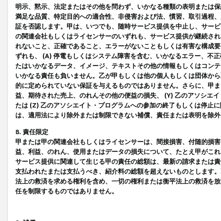
明示、黙示、法定またはその他を問わず、いかなる種類の表明または保
満足な品質、特定目的への適合性、非侵害および法、慣習、取引過程、
証を否認します。甲は、いつでも、随時サービス提供を中止し、サービ
の関連会社もしくはライセンサーのいずれも、サービス提供が継続され
れないこと、正確であること、エラーがないこともしくは有害な構成要
ずれも、 (A) 停電もしくはシステム障害を含む、いかなるエラー、不
たはいかなるデータ、イメージ、テキストその他の情報もしくはコンテ
いかなる責任も負いません。乙が甲もしくは他の個人もしくは団体から
的に定められていない保証を与えるものではありません。さらに、甲また
益、期待された売上、のれんその他の便益の損失、 (Y) 乙のアソシ
たは (Z) 乙のアソシエイト・プログラムへの参加の終了もしくは停
は、適用法により除外または制限できない補償、責任または表明を除外
8. 責任限定
甲または甲の関連会社もしくはライセンサーは、間接損害、付随的損害
益、利益、のれん、使用またはデータの損失について、たとえ甲がこれ
サービス提供に関連して生じる甲の責任の総額は、最新の請求または責
支払われたまたは支払うべき、紹介料の総額を超えないものとします。
法上の救済を求める権利を含め、一切の権利または衡平法上の救済を放
任を制限するものではありません。