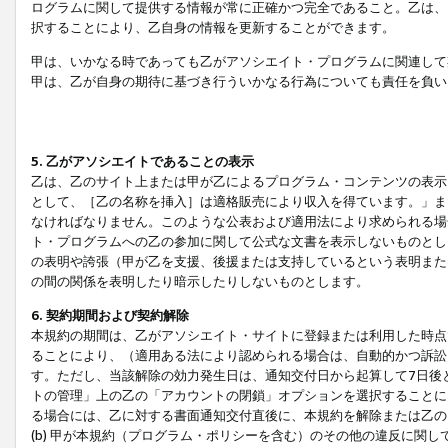
ログラムに関して提供する情報が常に正確かつ完全であること。乙は、
択することにより、乙自身の情報を更新することができます。
甲は、いかなる時であっても乙がアソシエイト・プログラムに関連して
甲は、乙が自身の期待に基づき行ういかなる行為についても責任を負い
5. 乙がアソシエイトであることの表示
乙は、乙のサイト上または甲が乙によるプログラム・コンテンツの表示ま
として、［乙の名称を挿入］は適格販売により収入を得ています。」ま
なければなりません。このような公表および適用法により求められる場
ト・プログラムへの乙の参加に関して公式な文書を表示しないものとし
の表明や誇張（甲が乙を支援、後援または支持しているという表明また
の間の関係を表明したり暗示したりしないものとします。
6. 契約期間および契約解除
本規約の期間は、乙がアソシエイト・サイトに登録または利用した時点
ることにより、（適用ある法により認められる場合は、自動的かつ訴訟
す。ただし、当該解除の効力発生日は、通知交付日から起算して7日後
トの管理」上の乙の「アカウントの閉鎖」オプションを選択することに
る場合には、乙に対する書面通知交付直後に、本規約を解除または乙のア
(b) 甲が本規約（プログラム・ポリシーを含む）のその他の違反に関し