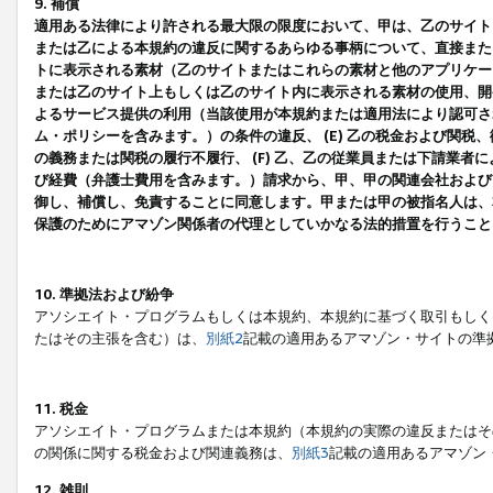
9. 補償
適用ある法律により許される最大限の限度において、甲は、乙のサイト
または乙による本規約の違反に関するあらゆる事柄について、直接または
トに表示される素材（乙のサイトまたはこれらの素材と他のアプリケーシ
または乙のサイト上もしくは乙のサイト内に表示される素材の使用、開発
よるサービス提供の利用（当該使用が本規約または適用法により認可され
ム・ポリシーを含みます。）の条件の違反、 (E) 乙の税金および関
の義務または関税の履行不履行、 (F) 乙、乙の従業員または下請業
び経費（弁護士費用を含みます。）請求から、甲、甲の関連会社および
御し、補償し、免責することに同意します。甲または甲の被指名人は、
保護のためにアマゾン関係者の代理としていかなる法的措置を行うこと
10. 準拠法および紛争
アソシエイト・プログラムもしくは本規約、本規約に基づく取引もしく
たはその主張を含む）は、
別紙2
記載の適用あるアマゾン・サイトの準
11. 税金
アソシエイト・プログラムまたは本規約（本規約の実際の違反またはそ
の関係に関する税金および関連義務は、
別紙3
記載の適用あるアマゾン
12. 雑則