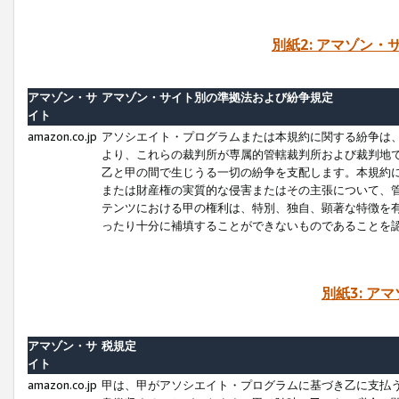
別紙2: アマゾン
アマゾン・サ
アマゾン・サイト別の準拠法および紛争規定
イト
amazon.co.jp
アソシエイト・プログラムまたは本規約に関する紛争は
より、これらの裁判所が専属的管轄裁判所および裁判地
乙と甲の間で生じうる一切の紛争を支配します。本規約
または財産権の実質的な侵害またはその主張について、
テンツにおける甲の権利は、特別、独自、顕著な特徴を
ったり十分に補填することができないものであることを
別紙3: ア
アマゾン・サ
税規定
イト
amazon.co.jp
甲は、甲がアソシエイト・プログラムに基づき乙に支払