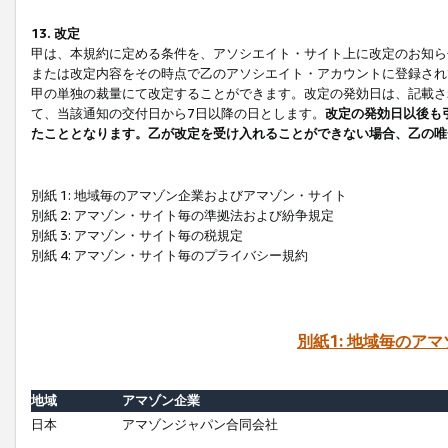
13. 改定
甲は、本規約に定める条件を、アソシエイト・サイト上に改定のお知ら
または改定内容をその時点で乙のアソシエイト・アカウントに登録され
甲の単独の裁量にて改定することができます。改定の発効日は、記載さ
て、当該通知の交付日から7日以降の日とします。
改定の発効日以後も
たこととなります。乙が改定を受け入れることができない場合、乙の唯
別紙 1: 地域毎のアマゾン企業およびアマゾン・サイト
別紙 2: アマゾン・サイト毎の準拠法および紛争規定
別紙 3: アマゾン・サイト毎の税規定
別紙 4: アマゾン・サイト毎のプライバシー規約
別紙1: 地域毎のア
地域
アマゾン企業
日本
アマゾンジャパン合同会社