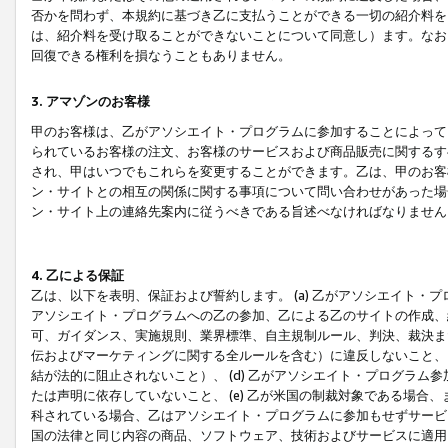
否かを問わず、本規約に基づき乙に支払うことができる一切の紹介料を
は、紹介料を受け取ることができないことについて同意し）ます。なお
回復できる権利を損なうこともありません。
3. アマゾンのお客様
甲のお客様は、乙がアソシエイト・プログラムに参加することによって
られているお客様の注文、お客様のサービスおよび商品販売に関するす
され、甲はいつでもこれらを変更することができます。乙は、甲のお客
ン・サイトとの相互の関係に関する事項について問い合わせがあった場
ン・サイト上の連絡先案内に従うべきである旨述べなければなりません
4. 乙による保証
乙は、以下を表明、保証および誓約します。 (a) 乙がアソシエイト・
アソシエイト・プログラムへの乙の参加、乙による乙のサイトの作成、
可、ガイダンス、実施規則、業界標準、自主規制ルール、判決、裁決ま
伝およびマーケティングに関する全ルールを含む）に違反しないこと、 
結が法的に阻止されないこと）、 (d) 乙がアソシエイト・プログラ
たは声明に依存していないこと、 (e) 乙が米国の制裁対象である場
科されている場合、乙はアソシエイト・プログラムに参加もせずサービス
国の法律と同じ内容の商品、ソフトウェア、技術およびサービスに適用さ