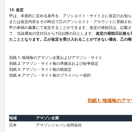
13. 改定
甲は、本規約に定める条件を、アソシエイト・サイト上に改定のお知ら
または改定内容をその時点で乙のアソシエイト・アカウントに登録され
甲の単独の裁量にて改定することができます。改定の発効日は、記載さ
て、当該通知の交付日から7日以降の日とします。
改定の発効日以後も
たこととなります。乙が改定を受け入れることができない場合、乙の唯
別紙 1: 地域毎のアマゾン企業およびアマゾン・サイト
別紙 2: アマゾン・サイト毎の準拠法および紛争規定
別紙 3: アマゾン・サイト毎の税規定
別紙 4: アマゾン・サイト毎のプライバシー規約
別紙1: 地域毎のア
地域
アマゾン企業
日本
アマゾンジャパン合同会社