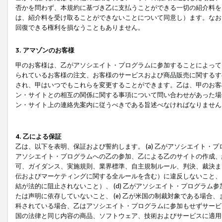
否かを問わず、本規約に基づき乙に支払うことができる一切の紹介料を
は、紹介料を受け取ることができないことについて同意し）ます。なお
回復できる権利を損なうこともありません。
3. アマゾンのお客様
甲のお客様は、乙がアソシエイト・プログラムに参加することによって
られているお客様の注文、お客様のサービスおよび商品販売に関するす
され、甲はいつでもこれらを変更することができます。乙は、甲のお客
ン・サイトとの相互の関係に関する事項について問い合わせがあった場
ン・サイト上の連絡先案内に従うべきである旨述べなければなりません
4. 乙による保証
乙は、以下を表明、保証および誓約します。 (a) 乙がアソシエイト・
アソシエイト・プログラムへの乙の参加、乙による乙のサイトの作成、
可、ガイダンス、実施規則、業界標準、自主規制ルール、判決、裁決ま
伝およびマーケティングに関する全ルールを含む）に違反しないこと、 
結が法的に阻止されないこと）、 (d) 乙がアソシエイト・プログラ
たは声明に依存していないこと、 (e) 乙が米国の制裁対象である場
科されている場合、乙はアソシエイト・プログラムに参加もせずサービス
国の法律と同じ内容の商品、ソフトウェア、技術およびサービスに適用さ