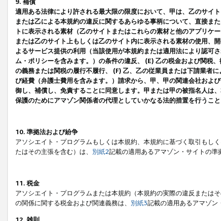
9. 補償
適用ある法律により許される最大限の限度において、甲は、乙のサイト
または乙による本規約の違反に関するあらゆる事柄について、直接または
トに表示される素材（乙のサイトまたはこれらの素材と他のアプリケーシ
または乙のサイト上もしくは乙のサイト内に表示される素材の使用、開発
よるサービス提供の利用（当該使用が本規約または適用法により認可され
ム・ポリシーを含みます。）の条件の違反、 (E) 乙の税金および関
の義務または関税の履行不履行、 (F) 乙、乙の従業員または下請業
び経費（弁護士費用を含みます。）請求から、甲、甲の関連会社および
御し、補償し、免責することに同意します。甲または甲の被指名人は、
保護のためにアマゾン関係者の代理としていかなる法的措置を行うこと
10. 準拠法および紛争
アソシエイト・プログラムもしくは本規約、本規約に基づく取引もしく
たはその主張を含む）は、
別紙2
記載の適用あるアマゾン・サイトの準
11. 税金
アソシエイト・プログラムまたは本規約（本規約の実際の違反またはそ
の関係に関する税金および関連義務は、
別紙3
記載の適用あるアマゾン
12. 雑則