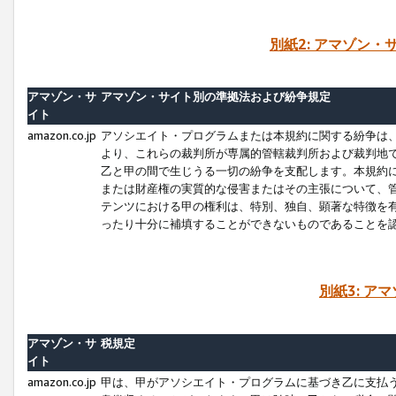
別紙2: アマゾン
アマゾン・サ
アマゾン・サイト別の準拠法および紛争規定
イト
amazon.co.jp
アソシエイト・プログラムまたは本規約に関する紛争は
より、これらの裁判所が専属的管轄裁判所および裁判地
乙と甲の間で生じうる一切の紛争を支配します。本規約
または財産権の実質的な侵害またはその主張について、
テンツにおける甲の権利は、特別、独自、顕著な特徴を
ったり十分に補填することができないものであることを
別紙3: ア
アマゾン・サ
税規定
イト
amazon.co.jp
甲は、甲がアソシエイト・プログラムに基づき乙に支払