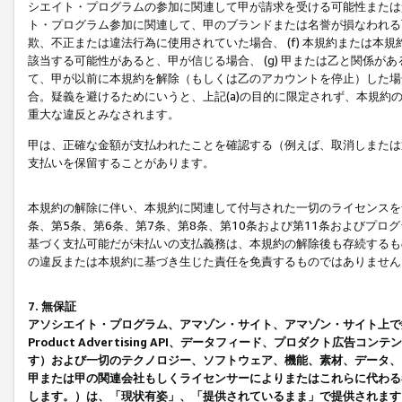
シエイト・プログラムの参加に関連して甲が請求を受ける可能性または責
ト・プログラム参加に関連して、甲のブランドまたは名誉が損なわれる可
欺、不正または違法行為に使用されていた場合、 (f) 本規約または
該当する可能性があると、甲が信じる場合、 (g) 甲または乙と関係
て、甲が以前に本規約を解除（もしくは乙のアカウントを停止）した場合
合。疑義を避けるためにいうと、上記(a)の目的に限定されず、本規約
重大な違反とみなされます。
甲は、正確な金額が支払われたことを確認する（例えば、取消しまたは
支払いを保留することがあります。
本規約の解除に伴い、本規約に関連して付与された一切のライセンスを
条、第5条、第6条、第7条、第8条、第10条および第11条およびプ
基づく支払可能だが未払いの支払義務は、本規約の解除後も存続するも
の違反または本規約に基づき生じた責任を免責するものではありません
7. 無保証
アソシエイト・プログラム、アマゾン・サイト、アマゾン・サイト上で
Product Advertising API、データフィード、プロダクト
す）および一切のテクノロジー、ソフトウェア、機能、素材、データ、
甲または甲の関連会社もしくライセンサーによりまたはこれらに代わる
します。）は、「現状有姿」、「提供されているまま」で提供されます