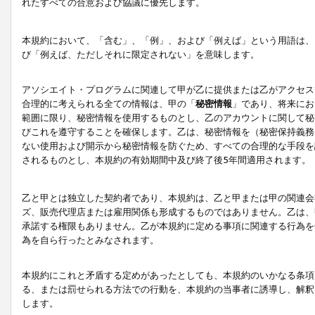
れたすべての合意および協議に優先します。
本規約において、「含む」、「例」、および「例えば」という用語は、
び「例えば、ただしそれに限定されない」を意味します。
アソシエイト・プログラムに関連して甲が乙に提供または乙がアクセス
合理的に考えられる全ての情報は、甲の「
秘密情報
」であり、将来にお
範囲に限り、秘密情報を使用するものとし、乙のアカウントに関して秘
びこれを遵守することを確保します。乙は、秘密情報を（秘密保持義務
ない使用および開示から秘密情報を防ぐため、すべての合理的な手段を
されるものとし、本規約の有効期間中及び終了後5年間適用されます。
乙と甲とは独立した契約者であり、本規約は、乙と甲または甲の関連会
ズ、販売代理店または雇用関係も形成するものではありません。乙は、
承諾する権限もありません。乙が本規約に定める事項に関連する行為を
為を自ら行ったとみなされます。
本規約にこれと矛盾する定めがあったとしても、本規約のいかなる条項
る、または罰せられる方法での行動を、本規約の当事者に誘導し、解釈
します。