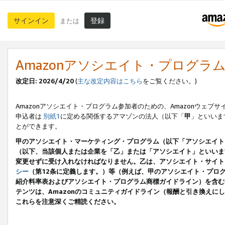
サインイン
登録
または
Amazonアソシエイト・プログラ
改定日: 2026/4/20
(
主な改定内容はこちら
をご覧ください。)
Amazonアソシエイト・プログラム参加者のための、Amazonウェブサ
申込者は
別紙1
に定める関係するアマゾンの法人（以下「
甲
」といいま
とができます。
甲のアソシエイト・マーケティング・プログラム（以下「アソシエイト
（以下、当該個人または企業を「乙」または「アソシエイト」といいま
変更せずに受け入れなければなりません。乙は、アソシエイト・サイト
シー
（第12条に定義します。）等（例えば、甲のアソシエイト・プロ
紹介料率表およびアソシエイト・プログラム商標ガイドライン）を含む本規
テンツは、Amazonのコミュニティガイドライン（報酬と引き換え
これらを注意深くご精読ください。