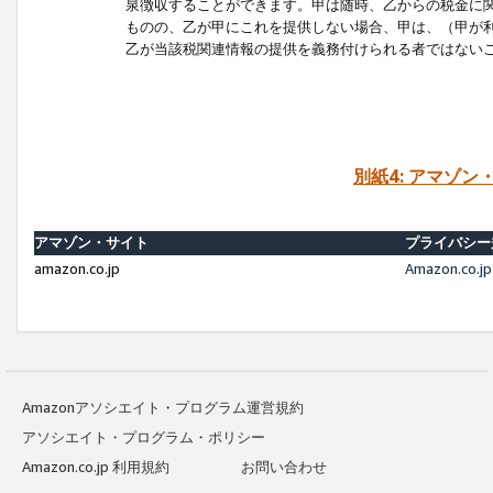
泉徴収することができます。甲は随時、乙からの税金に
ものの、乙が甲にこれを提供しない場合、甲は、（甲が
乙が当該税関連情報の提供を義務付けられる者ではない
別紙4: アマゾ
アマゾン・サイト
プライバシー
amazon.co.jp
Amazon.c
Amazonアソシエイト・プログラム運営規約
アソシエイト・プログラム・ポリシー
Amazon.co.jp 利用規約
お問い合わせ