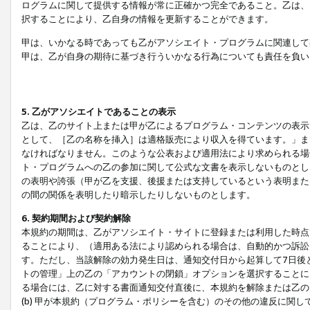
ログラムに関して提供する情報が常に正確かつ完全であること。乙は、
択することにより、乙自身の情報を更新することができます。
甲は、いかなる時であっても乙がアソシエイト・プログラムに関連して
甲は、乙が自身の期待に基づき行ういかなる行為についても責任を負い
5. 乙がアソシエイトであることの表示
乙は、乙のサイト上または甲が乙によるプログラム・コンテンツの表示ま
として、［乙の名称を挿入］は適格販売により収入を得ています。」ま
なければなりません。このような公表および適用法により求められる場
ト・プログラムへの乙の参加に関して公式な文書を表示しないものとし
の表明や誇張（甲が乙を支援、後援または支持しているという表明また
の間の関係を表明したり暗示したりしないものとします。
6. 契約期間および契約解除
本規約の期間は、乙がアソシエイト・サイトに登録または利用した時点
ることにより、（適用ある法により認められる場合は、自動的かつ訴訟
す。ただし、当該解除の効力発生日は、通知交付日から起算して7日後
トの管理」上の乙の「アカウントの閉鎖」オプションを選択することに
る場合には、乙に対する書面通知交付直後に、本規約を解除または乙のア
(b) 甲が本規約（プログラム・ポリシーを含む）のその他の違反に関し