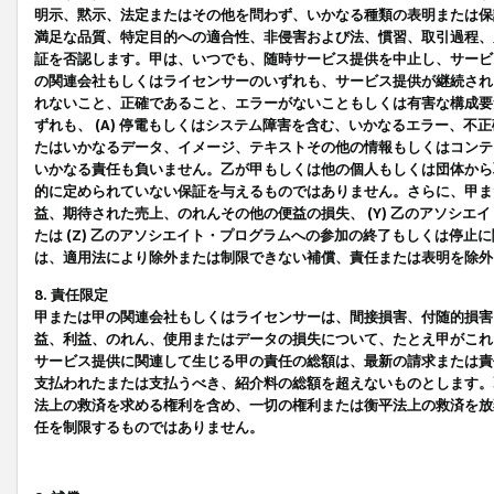
明示、黙示、法定またはその他を問わず、いかなる種類の表明または保
満足な品質、特定目的への適合性、非侵害および法、慣習、取引過程、
証を否認します。甲は、いつでも、随時サービス提供を中止し、サービ
の関連会社もしくはライセンサーのいずれも、サービス提供が継続され
れないこと、正確であること、エラーがないこともしくは有害な構成要
ずれも、 (A) 停電もしくはシステム障害を含む、いかなるエラー、不
たはいかなるデータ、イメージ、テキストその他の情報もしくはコンテ
いかなる責任も負いません。乙が甲もしくは他の個人もしくは団体から
的に定められていない保証を与えるものではありません。さらに、甲また
益、期待された売上、のれんその他の便益の損失、 (Y) 乙のアソシ
たは (Z) 乙のアソシエイト・プログラムへの参加の終了もしくは停
は、適用法により除外または制限できない補償、責任または表明を除外
8. 責任限定
甲または甲の関連会社もしくはライセンサーは、間接損害、付随的損害
益、利益、のれん、使用またはデータの損失について、たとえ甲がこれ
サービス提供に関連して生じる甲の責任の総額は、最新の請求または責
支払われたまたは支払うべき、紹介料の総額を超えないものとします。
法上の救済を求める権利を含め、一切の権利または衡平法上の救済を放
任を制限するものではありません。