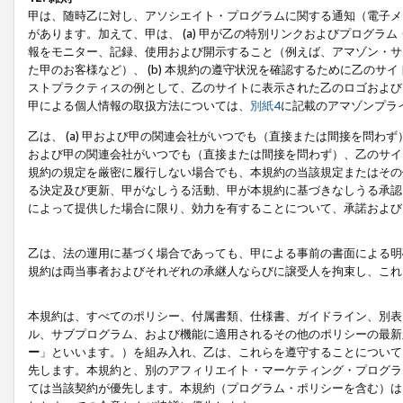
甲は、随時乙に対し、アソシエイト・プログラムに関する通知（電子メ
があります。加えて、甲は、 (a) 甲が乙の特別リンクおよびプログ
報をモニター、記録、使用および開示すること（例えば、アマゾン・サ
た甲のお客様など）、 (b) 本規約の遵守状況を確認するために乙のサイ
ストプラクティスの例として、乙のサイトに表示された乙のロゴおよび
甲による個人情報の取扱方法については、
別紙4
に記載のアマゾンプラ
乙は、 (a) 甲および甲の関連会社がいつでも（直接または間接を問わず
および甲の関連会社がいつでも（直接または間接を問わず）、乙のサイ
規約の規定を厳密に履行しない場合でも、本規約の当該規定またはその他
る決定及び更新、甲がなしうる活動、甲が本規約に基づきなしうる承認
によって提供した場合に限り、効力を有することについて、承諾および
乙は、法の運用に基づく場合であっても、甲による事前の書面による明
規約は両当事者およびそれぞれの承継人ならびに譲受人を拘束し、これ
本規約は、すべてのポリシー、付属書類、仕様書、ガイドライン、別表
ル、サブプログラム、および機能に適用されるその他のポリシーの最新
ー
」といいます。）を組み入れ、乙は、これらを遵守することについて
先します。本規約と、別のアフィリエイト・マーケティング・プログラ
ては当該契約が優先します。本規約（プログラム・ポリシーを含む）は