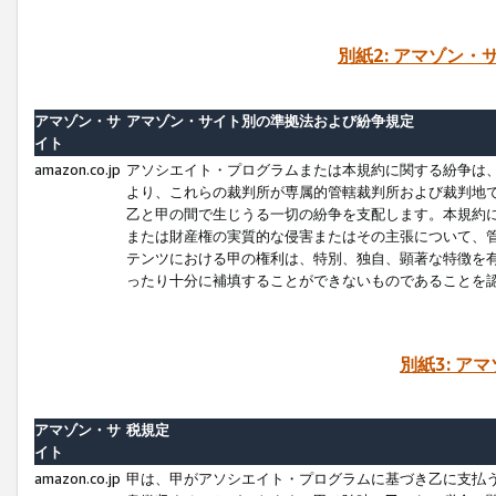
別紙2: アマゾン
アマゾン・サ
アマゾン・サイト別の準拠法および紛争規定
イト
amazon.co.jp
アソシエイト・プログラムまたは本規約に関する紛争は
より、これらの裁判所が専属的管轄裁判所および裁判地
乙と甲の間で生じうる一切の紛争を支配します。本規約
または財産権の実質的な侵害またはその主張について、
テンツにおける甲の権利は、特別、独自、顕著な特徴を
ったり十分に補填することができないものであることを
別紙3: ア
アマゾン・サ
税規定
イト
amazon.co.jp
甲は、甲がアソシエイト・プログラムに基づき乙に支払