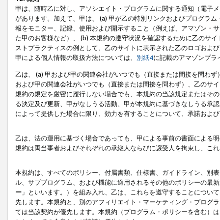
甲は、随時乙に対し、アソシエイト・プログラムに関する通知（電子メ
があります。加えて、甲は、 (a) 甲が乙の特別リンクおよびプログ
報をモニター、記録、使用および開示すること（例えば、アマゾン・サ
た甲のお客様など）、 (b) 本規約の遵守状況を確認するために乙のサイ
ストプラクティスの例として、乙のサイトに表示された乙のロゴおよび
甲による個人情報の取扱方法については、
別紙4
に記載のアマゾンプラ
乙は、 (a) 甲および甲の関連会社がいつでも（直接または間接を問わず
および甲の関連会社がいつでも（直接または間接を問わず）、乙のサイ
規約の規定を厳密に履行しない場合でも、本規約の当該規定またはその他
る決定及び更新、甲がなしうる活動、甲が本規約に基づきなしうる承認
によって提供した場合に限り、効力を有することについて、承諾および
乙は、法の運用に基づく場合であっても、甲による事前の書面による明
規約は両当事者およびそれぞれの承継人ならびに譲受人を拘束し、これ
本規約は、すべてのポリシー、付属書類、仕様書、ガイドライン、別表
ル、サブプログラム、および機能に適用されるその他のポリシーの最新
ー
」といいます。）を組み入れ、乙は、これらを遵守することについて
先します。本規約と、別のアフィリエイト・マーケティング・プログラ
ては当該契約が優先します。本規約（プログラム・ポリシーを含む）は