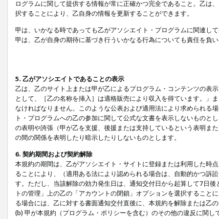
ログラムに関して提供する情報が常に正確かつ完全であること。乙は、
択することにより、乙自身の情報を更新することができます。
甲は、いかなる時であっても乙がアソシエイト・プログラムに関連して
甲は、乙が自身の期待に基づき行ういかなる行為についても責任を負い
5. 乙がアソシエイトであることの表示
乙は、乙のサイト上または甲が乙によるプログラム・コンテンツの表示ま
として、［乙の名称を挿入］は適格販売により収入を得ています。」ま
なければなりません。このような公表および適用法により求められる場
ト・プログラムへの乙の参加に関して公式な文書を表示しないものとし
の表明や誇張（甲が乙を支援、後援または支持しているという表明また
の間の関係を表明したり暗示したりしないものとします。
6. 契約期間および契約解除
本規約の期間は、乙がアソシエイト・サイトに登録または利用した時点
ることにより、（適用ある法により認められる場合は、自動的かつ訴訟
す。ただし、当該解除の効力発生日は、通知交付日から起算して7日後
トの管理」上の乙の「アカウントの閉鎖」オプションを選択することに
る場合には、乙に対する書面通知交付直後に、本規約を解除または乙のア
(b) 甲が本規約（プログラム・ポリシーを含む）のその他の違反に関し