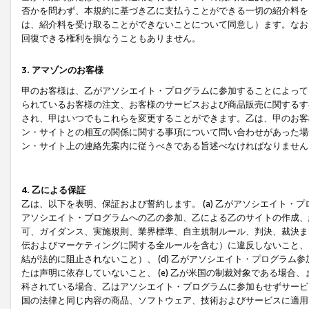
否かを問わず、本規約に基づき乙に支払うことができる一切の紹介料を
は、紹介料を受け取ることができないことについて同意し）ます。なお
回復できる権利を損なうこともありません。
3. アマゾンのお客様
甲のお客様は、乙がアソシエイト・プログラムに参加することによって
られているお客様の注文、お客様のサービスおよび商品販売に関するす
され、甲はいつでもこれらを変更することができます。乙は、甲のお客
ン・サイトとの相互の関係に関する事項について問い合わせがあった場
ン・サイト上の連絡先案内に従うべきである旨述べなければなりません
4. 乙による保証
乙は、以下を表明、保証および誓約します。 (a) 乙がアソシエイト・
アソシエイト・プログラムへの乙の参加、乙による乙のサイトの作成、
可、ガイダンス、実施規則、業界標準、自主規制ルール、判決、裁決ま
伝およびマーケティングに関する全ルールを含む）に違反しないこと、 
結が法的に阻止されないこと）、 (d) 乙がアソシエイト・プログラ
たは声明に依存していないこと、 (e) 乙が米国の制裁対象である場
科されている場合、乙はアソシエイト・プログラムに参加もせずサービス
国の法律と同じ内容の商品、ソフトウェア、技術およびサービスに適用さ