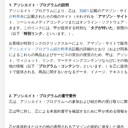
1. アソシエイト・プログラムの説明
アソシエイト・プログラムにより、乙は、
別紙1
記載のアマゾン・サイ
介料率表
に記載されたその他のサイト（それぞれを「
アマゾン・サイト
ト、ソーシャルメディアコンテンツまたはオンライン・ソフトウェア・
きます。このリンクには、甲が提供する特別な「
タグが付いた
」状態の
（以下「
特別リンク
」といいます。）。
お客様が特別リンクのクリックスルーにより、アマゾン・サイトで販売
アソシエイト・プログラム紹介料率表
記載の詳細のとおり（および同表
によるこれらの商品およびサービスの宣伝の便宜のため、甲は、アソシ
ト、ウィジェット、リンク、マーケティングコンテンツならびにその他
他の情報（以下「
プログラム・コンテンツ
」といいます。）を乙に提供
トで提供される、商品に関するいかなるデータ、イメージ、テキストも
2. アソシエイト・プログラムの遵守要件
乙は、アソシエイト・プログラムへの参加および紹介料の受け取りに際
乙は甲に対し、乙による本規約遵守を確認するために甲が求める情報を
乙が本規約またはその他の適用されるアマゾンの規約に違反した場合、