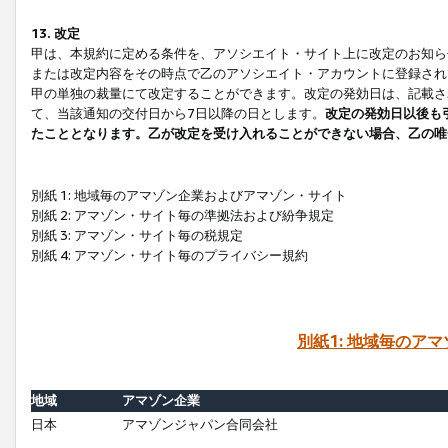
13. 改定
甲は、本規約に定める条件を、アソシエイト・サイト上に改定のお知ら
または改定内容をその時点で乙のアソシエイト・アカウントに登録され
甲の単独の裁量にて改定することができます。改定の発効日は、記載さ
て、当該通知の交付日から7日以降の日とします。
改定の発効日以後も
たこととなります。乙が改定を受け入れることができない場合、乙の唯
別紙 1: 地域毎のアマゾン企業およびアマゾン・サイト
別紙 2: アマゾン・サイト毎の準拠法および紛争規定
別紙 3: アマゾン・サイト毎の税規定
別紙 4: アマゾン・サイト毎のプライバシー規約
別紙1: 地域毎のア
地域
アマゾン企業
日本
アマゾンジャパン合同会社