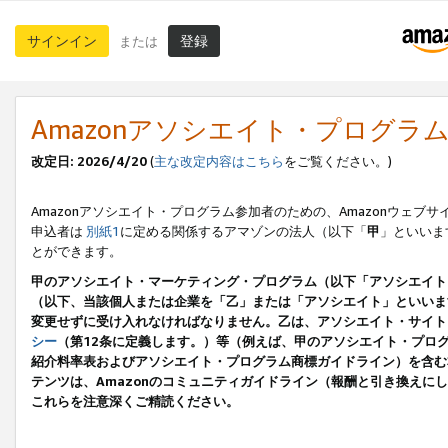
サインイン
登録
または
Amazonアソシエイト・プログラ
改定日: 2026/4/20
(
主な改定内容はこちら
をご覧ください。)
Amazonアソシエイト・プログラム参加者のための、Amazonウェブサ
申込者は
別紙1
に定める関係するアマゾンの法人（以下「
甲
」といいま
とができます。
甲のアソシエイト・マーケティング・プログラム（以下「アソシエイト
（以下、当該個人または企業を「乙」または「アソシエイト」といいま
変更せずに受け入れなければなりません。乙は、アソシエイト・サイト
シー
（第12条に定義します。）等（例えば、甲のアソシエイト・プロ
紹介料率表およびアソシエイト・プログラム商標ガイドライン）を含む本規
テンツは、Amazonのコミュニティガイドライン（報酬と引き換え
これらを注意深くご精読ください。