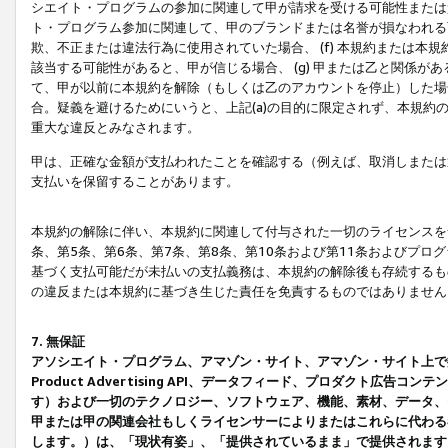
シエイト・プログラムの参加に関連して甲が請求を受ける可能性または責
ト・プログラム参加に関連して、甲のブランドまたは名誉が損なわれる可
欺、不正または違法行為に使用されていた場合、 (f) 本規約または
該当する可能性があると、甲が信じる場合、 (g) 甲または乙と関係
て、甲が以前に本規約を解除（もしくは乙のアカウントを停止）した場合
合。疑義を避けるためにいうと、上記(a)の目的に限定されず、本規約
重大な違反とみなされます。
甲は、正確な金額が支払われたことを確認する（例えば、取消しまたは
支払いを保留することがあります。
本規約の解除に伴い、本規約に関連して付与された一切のライセンスを
条、第5条、第6条、第7条、第8条、第10条および第11条およびプ
基づく支払可能だが未払いの支払義務は、本規約の解除後も存続するも
の違反または本規約に基づき生じた責任を免責するものではありません
7. 無保証
アソシエイト・プログラム、アマゾン・サイト、アマゾン・サイト上で
Product Advertising API、データフィード、プロダクト
す）および一切のテクノロジー、ソフトウェア、機能、素材、データ、
甲または甲の関連会社もしくライセンサーによりまたはこれらに代わる
します。）は、「現状有姿」、「提供されているまま」で提供されます