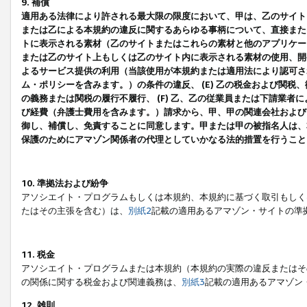
9. 補償
適用ある法律により許される最大限の限度において、甲は、乙のサイト
または乙による本規約の違反に関するあらゆる事柄について、直接または
トに表示される素材（乙のサイトまたはこれらの素材と他のアプリケーシ
または乙のサイト上もしくは乙のサイト内に表示される素材の使用、開発
よるサービス提供の利用（当該使用が本規約または適用法により認可され
ム・ポリシーを含みます。）の条件の違反、 (E) 乙の税金および関
の義務または関税の履行不履行、 (F) 乙、乙の従業員または下請業
び経費（弁護士費用を含みます。）請求から、甲、甲の関連会社および
御し、補償し、免責することに同意します。甲または甲の被指名人は、
保護のためにアマゾン関係者の代理としていかなる法的措置を行うこと
10. 準拠法および紛争
アソシエイト・プログラムもしくは本規約、本規約に基づく取引もしく
たはその主張を含む）は、
別紙2
記載の適用あるアマゾン・サイトの準
11. 税金
アソシエイト・プログラムまたは本規約（本規約の実際の違反またはそ
の関係に関する税金および関連義務は、
別紙3
記載の適用あるアマゾン
12. 雑則