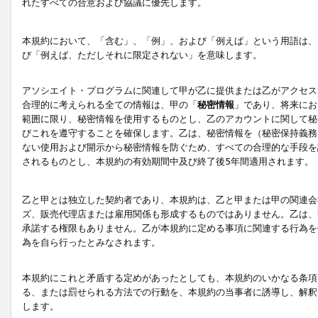
れたすべての合意および協議に優先します。
本規約において、「含む」、「例」、および「例えば」という用語は、
び「例えば、ただしそれに限定されない」を意味します。
アソシエイト・プログラムに関連して甲が乙に提供または乙がアクセス
合理的に考えられる全ての情報は、甲の「
秘密情報
」であり、将来にお
範囲に限り、秘密情報を使用するものとし、乙のアカウントに関して秘
びこれを遵守することを確保します。乙は、秘密情報を（秘密保持義務
ない使用および開示から秘密情報を防ぐため、すべての合理的な手段を
されるものとし、本規約の有効期間中及び終了後5年間適用されます。
乙と甲とは独立した契約者であり、本規約は、乙と甲または甲の関連会
ズ、販売代理店または雇用関係も形成するものではありません。乙は、
承諾する権限もありません。乙が本規約に定める事項に関連する行為を
為を自ら行ったとみなされます。
本規約にこれと矛盾する定めがあったとしても、本規約のいかなる条項
る、または罰せられる方法での行動を、本規約の当事者に誘導し、解釈
します。