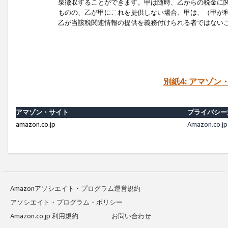
泉徴収することができます。甲は随時、乙からの税金に
ものの、乙が甲にこれを提供しない場合、甲は、（甲が
乙が当該税関連情報の提供を義務付けられる者ではない
別紙4: アマゾ
アマゾン・サイト
プライバシー
amazon.co.jp
Amazon.c
Amazonアソシエイト・プログラム運営規約
アソシエイト・プログラム・ポリシー
Amazon.co.jp 利用規約
お問い合わせ