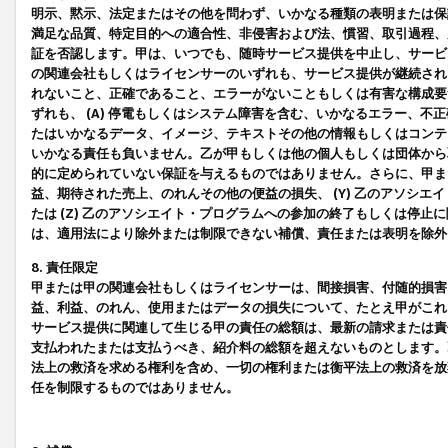
明示、黙示、法定またはその他を問わず、いかなる種類の表明または保
満足な品質、特定目的への適合性、非侵害および法、慣習、取引過程、
証を否認します。甲は、いつでも、随時サービス提供を中止し、サービ
の関連会社もしくはライセンサーのいずれも、サービス提供が継続され
れないこと、正確であること、エラーがないこともしくは有害な構成要
ずれも、 (A) 停電もしくはシステム障害を含む、いかなるエラー、不
たはいかなるデータ、イメージ、テキストその他の情報もしくはコンテ
いかなる責任も負いません。乙が甲もしくは他の個人もしくは団体から
的に定められていない保証を与えるものではありません。さらに、甲また
益、期待された売上、のれんその他の便益の損失、 (Y) 乙のアソシ
たは (Z) 乙のアソシエイト・プログラムへの参加の終了もしくは停
は、適用法により除外または制限できない補償、責任または表明を除外
8. 責任限定
甲または甲の関連会社もしくはライセンサーは、間接損害、付随的損害
益、利益、のれん、使用またはデータの損失について、たとえ甲がこれ
サービス提供に関連して生じる甲の責任の総額は、最新の請求または責
支払われたまたは支払うべき、紹介料の総額を超えないものとします。
法上の救済を求める権利を含め、一切の権利または衡平法上の救済を放
任を制限するものではありません。