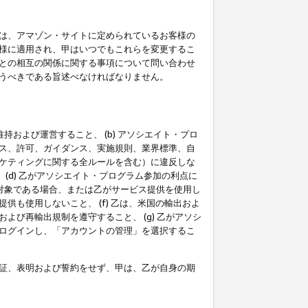
は、アマゾン・サイトに定められているお客様の
様に適用され、甲はいつでもこれらを変更するこ
との相互の関係に関する事項について問い合わせ
うべきである旨述べなければなりません。
持および運営すること、 (b) アソシエイト・プロ
ス、許可、ガイダンス、実施規則、業界標準、自
ケティングに関する全ルールを含む）に違反しな
(d) 乙がアソシエイト・プログラム参加の利点に
裁対象である場合、または乙がサービス提供を使用し
も使用しないこと、 (f) 乙は、米国の輸出およ
び再輸出規制を遵守すること、 (g) 乙がアソシ
ログインし、「アカウントの管理」を選択するこ
証、表明および誓約をせず、甲は、乙が自身の期