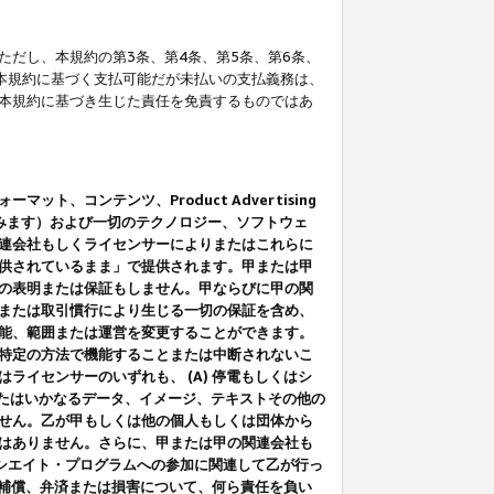
だし、本規約の第3条、第4条、第5条、第6条、
に本規約に基づく支払可能だが未払いの支払義務は、
本規約に基づき生じた責任を免責するものではあ
コンテンツ、Product Advertising
みます）および一切のテクノロジー、ソフトウェ
連会社もしくライセンサーによりまたはこれらに
供されているまま」で提供されます。甲または甲
の表明または保証もしません。甲ならびに甲の関
または取引慣行により生じる一切の保証を含め、
能、範囲または運営を変更することができます。
特定の方法で機能することまたは中断されないこ
イセンサーのいずれも、 (A) 停電もしくはシ
またはいかなるデータ、イメージ、テキストその他の
せん。乙が甲もしくは他の個人もしくは団体から
はありません。さらに、甲または甲の関連会社も
アソシエイト・プログラムへの参加に関連して乙が行っ
る補償、弁済または損害について、何ら責任を負い