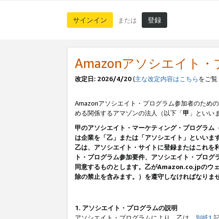
サインイン
登録
または
Amazonアソシエイト
改定日: 2026/4/20
(
主な改定内容はこちら
をご覧
Amazonアソシエイト・プログラム参加者のための
める関係するアマゾンの法人（以下「
甲
」といい
甲のアソシエイト・マーケティング・プログラム
は企業を「乙」または「アソシエイト」といいま
乙は、アソシエイト・サイトに登録またはこれを
ト・プログラム参加要件、アソシエイト・プログラ
同意するものとします。乙がAmazon.co.j
除の禁止を含みます。）を遵守しなければなりま
1. アソシエイト・プログラムの説明
アソシエイト・プログラムにより、乙は、
別紙1
記