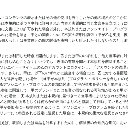
・コンテンツの表示またはその他の使用を許可したその他の場所のどこかに、
たは本規約に基づき事前に許可された内容と実質的に同じ文言を目立つように
前に文書により許可された場合以外に、本規約またはアソシエイト・プログラ
られた場合を除き、甲との関係について不実の表明や誇張（甲が乙を支援、後
る個人もしくは事業体との間の関係を表明したり暗示したりしないものとしま
録または利用した時点で開始します。乙または甲のいずれも、他方当事者に対
訟に持ち込むことなく）いつでも、理由の有無を問わず本規約を解除すること
アソシエイト・サイト上の乙のアカウントにログインし、「アカウントの管理
ます。さらに、甲は、以下のいずれかに該当する場合には、乙に対する書面通
の重大な違反を犯した場合、 (b) 甲が本規約（プログラム・ポリシーを含む）
によるアソシエイト・プログラムの参加に関連して甲が請求を受ける可能性または
参加に関連して、甲のブランドまたは名誉が損なわれる可能性があると甲が信じ
いた場合、 (f) 本規約または本規約に基づき一方当事者によりなされた行
または乙と関係があるもしくは何らかの理由により乙と協調して行動していると
) 甲が参加者に一般提供できるように、アソシエイト・プログラムを終了した
ポリシーにて特定される規定に違反した場合は、本規約の重大な違反とみなさ
例えば、取消しまたは返品を計算する）ために、解除後の合理的な期間におい