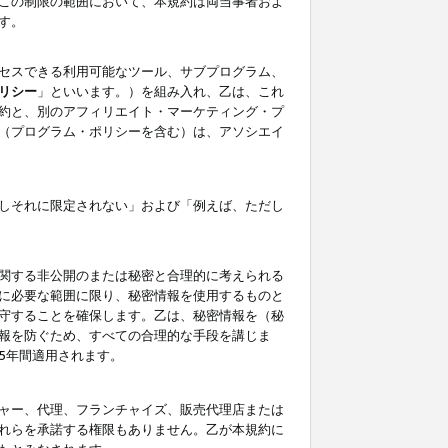
この制限の範囲において、本規約は両当事者およ
す。
セスできる利用可能なツール、サブプログラム、
リシー
」といいます。）を組み入れ、乙は、これ
約と、別のアフィリエイト・マーケティング・プ
（プログラム・ポリシーを含む）は、アソシエイ
しそれに限定されない」および「例えば、ただし
関する非公開のまたは秘密と合理的に考えられる
に必要な範囲に限り、秘密情報を使用するものと
守することを確保します。乙は、秘密情報を（秘
報を防ぐため、すべての合理的な手段を講じま
5年間適用されます。
ャー、代理、フランチャイズ、販売代理店または
れらを承諾する権限もありません。乙が本規約に