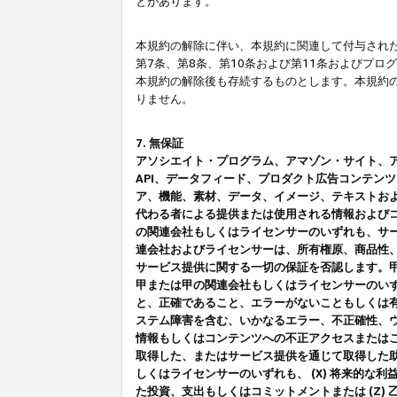
とがあります。
本規約の解除に伴い、本規約に関連して付与された
第7条、第8条、第10条および第11条およびプ
本規約の解除後も存続するものとします。本規約
りません。
7. 無保証
アソシエイト・プログラム、アマゾン・サイト、アマゾ
API、データフィード、プロダクト広告コンテン
ア、機能、素材、データ、イメージ、テキストお
代わる者による提供または使用される情報および
の関連会社もしくはライセンサーのいずれも、サ
連会社およびライセンサーは、所有権原、商品性
サービス提供に関する一切の保証を否認します。
甲または甲の関連会社もしくはライセンサーのい
と、正確であること、エラーがないこともしくは有
ステム障害を含む、いかなるエラー、不正確性、ウ
情報もしくはコンテンツへの不正アクセスまたは
取得した、またはサービス提供を通じて取得した
しくはライセンサーのいずれも、 (X) 将来的な
た投資、支出もしくはコミットメントまたは (Z