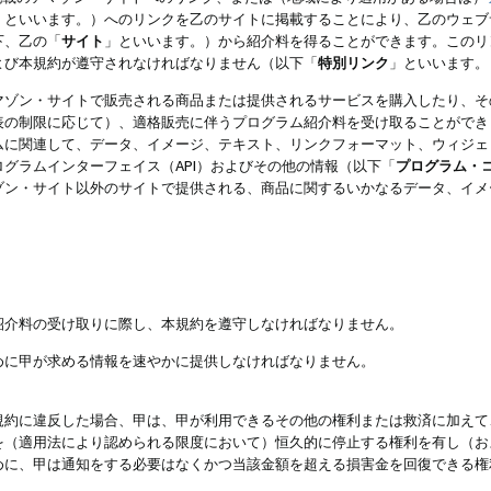
」といいます。）へのリンクを乙のサイトに掲載することにより、乙のウェブ
下、乙の「
サイト
」といいます。）から紹介料を得ることができます。このリ
よび本規約が遵守されなければなりません（以下「
特別リンク
」といいます。
マゾン・サイトで販売される商品または提供されるサービスを購入したり、そ
表の制限に応じて）、適格販売に伴うプログラム紹介料を受け取ることができ
ムに関連して、データ、イメージ、テキスト、リンクフォーマット、ウィジェ
グラムインターフェイス（API）およびその他の情報（以下「
プログラム・
ゾン・サイト以外のサイトで提供される、商品に関するいかなるデータ、イメ
紹介料の受け取りに際し、本規約を遵守しなければなりません。
めに甲が求める情報を速やかに提供しなければなりません。
規約に違反した場合、甲は、甲が利用できるその他の権利または救済に加えて
を（適用法により認められる限度において）恒久的に停止する権利を有し（お
めに、甲は通知をする必要はなくかつ当該金額を超える損害金を回復できる権