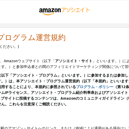
・プログラム運営規約
ください。)
、Amazonウェブサイト（以下「
アソシエイト・サイト
」といいます。）に
ます。）と参加申込者との間のアフィリエイトマーケティング関係について管
（以下「アソシエイト・プログラム」といいます。）に参加するまたは参加し
す。）は、本アソシエイト・プログラム運営規約（以下「本規約」といいます
利用することにより、本規約に参照されている
プログラム・ポリシー
（第12
ムIPライセンス、アソシエイト・プログラム紹介料率表およびアソシエイ
pのウェブサイトに投稿するコンテンツは、Amazonのコミュニティガイドライ
せん。これらを注意深くご精読ください。
載のアマゾン・サイトへのリンク、または（地域により適用がある場合は）