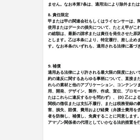
ません。なお本第7条は、適用法により除外また
8. 責任限定
甲または甲の関連会社もしくはライセンサーは、
使用またはデータの損失について、たとえ甲がこ
の総額は、最新の請求または責任を発生させた原
とします。乙は本条により、特定履行、差し止め
す。なお本条のいずれも、適用される法律に基づ
9. 補償
適用ある法律により許される最大限の限度におい
約の違反に関するあらゆる事柄について、直接また
れらの素材と他のアプリケーション、コンテンツま
用、開発、デザイン、製作、作成、宣伝、プロモー
たはこれらに違反するかを問わず）、 (D) 乙に
関税の徴収または支払不履行、または税務登録の義
害、損失、賠償、費用および経費（弁護士費用を
者を防御し、補償し、免責することに同意します
アマゾン関係者の代理としていかなる法的措置を