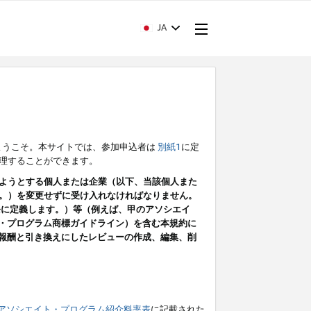
JA
ようこそ。本サイトでは、参加申込者は
別紙1
に定
理することができます。
ようとする個人または企業（以下、当該個人また
。）を変更せずに受け入れなければなりません。
条に定義します。）等（例えば、甲のアソシエイ
ト・プログラム商標ガイドライン）を含む本規約に
ン（報酬と引き換えにしたレビューの作成、編集、削
アソシエイト・プログラム紹介料率表
に記載された