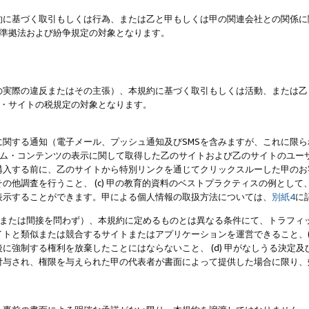
約に基づく取引もしくは行為、または乙と甲もしくは甲の関連会社との関係に
準拠法および紛争規定の対象となります。
の実際の違反またはその主張）、本規約に基づく取引もしくは活動、または乙
・サイトの税規定の対象となります。
に関する通知（電子メール、プッシュ通知及びSMSを含みますが、これに限
ログラム・コンテンツの表示に関して取得した乙のサイトおよび乙のサイトのユ
入する前に、乙のサイトから特別リンクを通じてクリックスルーした甲のお客様
の他調査を行うこと、 (c) 甲の教育的資料のベストプラクティスの例とし
表示することができます。甲による個人情報の取扱方法については、
別紙4
に
直接または間接を問わず）、本規約に定めるものとは異なる条件にて、トラフィッ
トと類似または競合するサイトまたはアプリケーションを運営できること、(
に強制する権利を放棄したことにはならないこと、 (d) 甲がなしうる決定
付与され、権限を与えられた甲の代表者が書面によって提供した場合に限り、