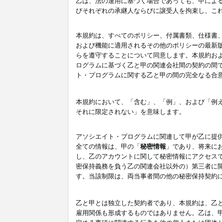
乙は、法の運用に基づく場合であっても、甲によ
びそれぞれの承継人ならびに譲受人を拘束し、こ
本規約は、すべてのポリシー、付属書類、仕様書
および機能に適用されるその他のポリシーの最新
らを遵守することについて同意します。本規約お
ログラムに基づく乙と甲の関連会社間の契約の間
ト・プログラムに関する乙と甲の間の完全なる合
本規約において、「含む」、「例」、および「例
それに限定されない」を意味します。
アソシエイト・プログラムに関連して甲が乙に提
全ての情報は、甲の「
秘密情報
」であり、将来に
し、乙のアカウントに関して秘密情報にアクセス
密保持義務を負う乙の関連会社以外の）第三者に
す。当該制限は、両当事者間の他の秘密保持契約
乙と甲とは独立した契約者であり、本規約は、乙
雇用関係も形成するものではありません。乙は、