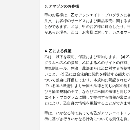
3. アマゾンのお客様
甲のお客様は、乙がアソシエイト・プログラムに
注文、お客様のサービスおよび商品販売に関する
とができます。乙は、甲のお客様に対応したり、
があった場合、乙は、お客様に対して、カスタマ
4. 乙による保証
乙は、以下を表明、保証および誓約します。 (a)
グラムへの乙の参加、乙による乙のサイトの作成
主規制ルール、判決、裁決または乙に対する管轄
いこと、 (c) 乙には合法的に契約を締結する能
ついて独自に評価しており、本規約に明記された内
ている国の政府により米国の法律と同じ内容の制裁
び再輸出規制の全て、ならびに米国の法律と同じ内
エイト・プログラムに関して提供する情報が常に
とにより、乙自身の情報を更新することができま
甲は、いかなる時であっても乙がアソシエイト・
待に基づき行ういかなる行為についても責任を負