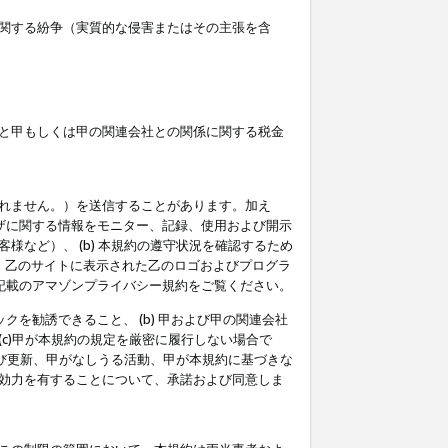
関する紛争（実質的な侵害またはその主張を含
と甲もしくは甲の関連会社との関係に関する税金
られません。）を送信することがあります。加え
ーザに関する情報をモニター、記録、使用および開示
など）、 (b) 本規約の遵守状況を確認するため
て、乙のサイトに表示された乙のロゴおよびプログラ
記載のアマゾンプライバシー規約をご覧ください。
クを勧誘できること、 (b) 甲および甲の関連会社
c)甲が本規約の規定を厳密に履行しない場合で
及び更新、甲がなしうる活動、甲が本規約に基づきな
効力を有することについて、承諾および同意しま