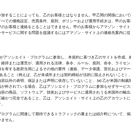
参加することによっても、乙のお客様とはなりません。甲乙間の関係において
すべての価格設定、売買条件、規則、ポリシーおよび運用手続きは、甲のお客
甲のお客様と連絡をとることはできません。甲のお客様からアマゾン・サイト
ーサービスに関する問題を提議するにはアマゾン・サイト上の連絡先案内に従
 乙がアソシエイト・プログラムに参加し、本規約に基づき乙のサイトを作成、維
、維持または運営が、適用される法律、条令、ルール、規則、命令、ライセン
権を有する政府当局によるその他の要件（連絡、データ保護、宣伝およびマー
力があること（例えば、乙が未成年または契約締結が法的に阻止されないこと）、 
容以外の表明、保証または声明に依存していないこと、 (e) 乙が米国の制
が科されている場合、乙はアソシエイト・プログラムに参加もせずサービス提供
容の商品、ソフトウェア、技術およびサービスに適用されうる米国外の輸出およ
正確かつ完全であること。乙は、アソシエイト・サイト上の乙のアカウントに
す。
プログラムに関連して期待できるトラフィックの量または紹介料について、保
いません。