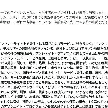
一切のライセンスを含め、両当事者の一切の権利および義務は消滅します。た
ログラム・ポリシーの記載に基づく両当事者のすべての権利および義務ならび
の解除は、いずれの当事者についても、当該解除に先立つ本規約の違反または
ン・サイト上で提供される商品およびサービス、特別リンク、リンクフォーマット、
ツ、甲および甲の関連会社のドメイン名、商標およびロゴ（アマゾン商標を含
よびその他の知的財産権、アソシエイト・プログラムに関して甲または甲の関
コンテンツ（以下「サービス提供」と総称します。）は、「現状有姿」、「提
ービス提供に関して、明示、黙示、法定またはその他を問わず、いかなる種類
、満足な品質、特定目的への適合性、非侵害および法、慣習、取引過程、履行
甲は、いつでも、随時サービス提供を中止し、サービス提供の種類、属性、機
ずれも、サービス提供が継続されること、説明されたとおり一貫してもしくは
害な構成要素を含まないことを保証しません。甲または甲の関連会社もしくはラ
ィルス、悪質ソフトウェアもしくはサービスの中断または (B) 乙のサイト
これらの改変、削除、破棄、損害もしくは損失につき、いかなる責任も負いま
助言もしくは情報も、本規約に明示的に定められていない保証を与えるもので
利益もしくは収益、期待された売上、のれんその他の便益の損失、 (Y) 乙の
) 乙のアソシエイト・プログラムへの参加の終了もしくは停止に関連して生じ