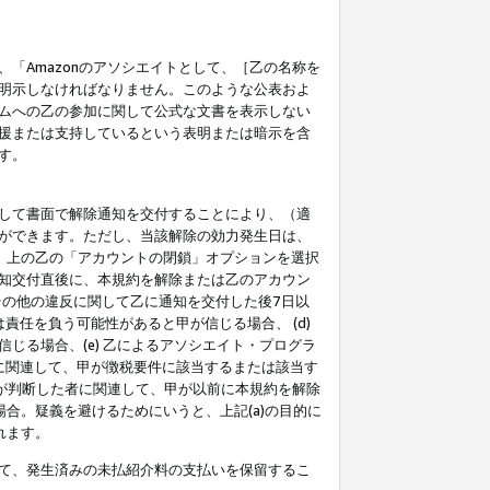
「Amazonのアソシエイトとして、［乙の名称を
明示しなければなりません。このような公表およ
ムへの乙の参加に関して公式な文書を表示しない
援または支持しているという表明または暗示を含
す。
して書面で解除通知を交付することにより、（適
ができます。ただし、当該解除の効力発生日は、
」上の乙の「アカウントの閉鎖」オプションを選択
知交付直後に、本規約を解除または乙のアカウン
のその他の違反に関して乙に通知を交付した後7日以
責任を負う可能性があると甲が信じる場合、 (d)
る場合、(e) 乙によるアソシエイト・プログラ
為に関連して、甲が徴税要件に該当するまたは該当す
甲が判断した者に関連して、甲が以前に本規約を解除
場合。疑義を避けるためにいうと、上記(a)の目的に
れます。
て、発生済みの未払紹介料の支払いを保留するこ