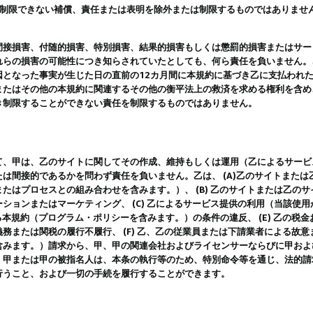
は制限できない補償、責任または表明を除外または制限するものではありませ
間接損害、付随的損害、特別損害、結果的損害もしくは懲罰的損害またはサー
れらの損害の可能性につき知らされていたとしても、何ら責任を負いません。
因となった事実が生じた日の直前の12カ月間に本規約に基づき乙に支払われ
またはその他の本規約に関連するその他の衡平法上の救済を求める権利を含め
き制限することができない責任を制限するものではありません。
て、甲は、乙のサイトに関してその作成、維持もしくは運用（乙によるサービ
は間接的であるかを問わず責任を負いません。乙は、 (A)乙のサイトまた
たはプロセスとの組み合わせを含みます。）、 (B) 乙のサイトまたは乙の
ションまたはマーケティング、 (C) 乙によるサービス提供の利用（当該使
よる本規約（プログラム・ポリシーを含みます。）の条件の違反、 (E) 乙の
務または関税の履行不履行、 (F) 乙、乙の従業員または下請業者による故
含みます。）請求から、甲、甲の関連会社およびライセンサーならびに甲およ
。甲または甲の被指名人は、本条の執行等のため、特別命令等を通じ、法的請
行うこと、および一切の手続を履行することができます。