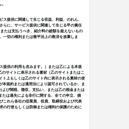
ん。
ビス提供に関連して生じる収益、利益、のれん、
さらに、サービス提供に関連して生じる甲の責任
たまたは支払うべき、紹介料の総額を超えないもの
、一切の権利または衡平法上の救済を放棄しま
ス提供の利用も含みます。）または乙による本規
は乙のサイトに表示される素材（乙のサイトまたはこ
サイト上もしくは乙のサイト内に表示される素材の使
用が本規約または適用法により認可されているか、ま
税金および関税、徴収、支払い、または乙の税金または
意または過失による非行に関する、全ての申立、損
びこれら各社の従業員、役員、取締役および代表
求の行使もしくは防御または権利の保護のために