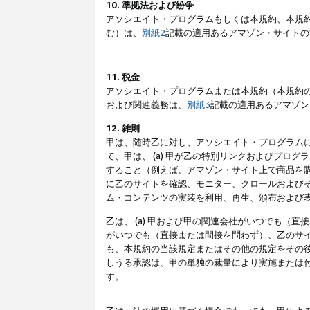
10. 準拠法および紛争
アソシエイト・プログラムもしくは本規約、本規
む）は、
別紙2
記載の適用あるアマゾン・サイトの
11. 税金
アソシエイト・プログラムまたは本規約（本規約
および関連義務は、
別紙3
記載の適用あるアマゾン
12. 雑則
甲は、随時乙に対し、アソシエイト・プログラム
て、甲は、 (a) 甲が乙の特別リンクおよびプ
すること（例えば、アマゾン・サイト上で商品を購
に乙のサイトを確認、モニター、クロールおよびそ
ム・コンテンツの実装を利用、再生、頒布および
乙は、 (a) 甲および甲の関連会社がいつでも（
がいつでも（直接または間接を問わず）、乙のサイ
も、本規約の当該規定またはその他の規定をその後
しうる承認は、甲の単独の裁量により実施または
す。