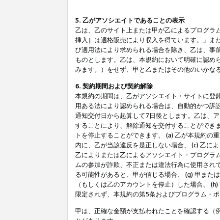
5. 乙がアソシエイトであることの表示
乙は、乙のサイト上または甲が乙によるプログラム
挿入］は適格販売により収入を得ています。」ま
び適用法により求められる場合を除き、乙は、事
ものとします。乙は、本規約において明確に認め
みます。）をせず、甲と乙またはその他のいかな
6. 契約期間および契約解除
本規約の期間は、乙がアソシエイト・サイトに登
用ある法により認められる場合は、自動的かつ訴
通知交付日から起算して7日後とします。乙は、
することにより、解除通知を交付することができ
トを停止することができます。 (a) 乙が本規約
内に、乙が当該違反を是正しない場合、 (c) 乙
乙によりまたは乙によるアソシエイト・プログラム
ムの参加が詐欺、不正または違法行為に使用されて
る可能性があると、甲が信じる場合、 (g) 甲
（もしくは乙のアカウントを停止）した場合、 (h
限定されず、本規約の第5条およびプログラム・
甲は、正確な金額が支払われたことを確認する（