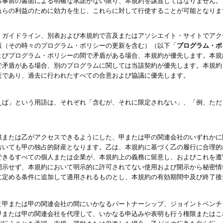
る事前の書面による明確な承諾がない限り、本規約を譲渡してはなりません。
れらの利益のために効力を生じ、これらに対して行使することが可能となりま
、ガイドライン、別表および本規約で言及またはアソシエイト・サイトでアク
版（その時々のプログラム・ポリシーの更新を含む）（以下「
プログラム・ポ
よびプログラム・ポリシーの間で矛盾がある場合、本規約が優先します。本規
で矛盾がある場合、別のプログラムに関しては当該契約が優先します。本規約
意であり、過去に行われたすべての合意および協議に優先します。
えば」という用語は、それぞれ「含むが、それに限定されない」、「例、ただ
供または乙がアクセスできるようにした、甲または甲の関連会社のいずれかに
おいても甲の独占的財産となります。乙は、本規約に基づく乙の履行に合理的
できるすべての個人または企業が、本規約上の義務に留意し、およびこれを遵
開示せず、本規約において明示的に許可されてない使用および開示から秘密情
に定める条件に追加して適用されるものとし、本規約の有効期間中及び終了後
と甲または甲の関連会社の間にいかなるパートナーシップ、ジョイントベンチ
甲または甲の関連会社を代理して、いかなる申込みや表明も行う権限またはこ