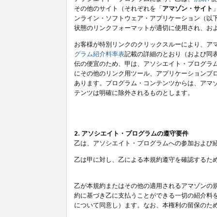
その他のサイト（それぞれを「
アマゾン・サイト
ンライン・ソフトウェア・アプリケーション（以
状態のリンクフォーマットが適切に使用され、お
お客様が特別リンクのクリックスルーにより、ア
グラム紹介料率表
記載の詳細のとおり（および同
伝の便宜のため、甲は、アソシエイト・プログラ
にその他のリンク用ツール、アプリケーションプロ
あります。プログラム・コンテンツからは、アマ
テンツは明確に除外されるものとします。
2. アソシエイト・プログラムの遵守要件
乙は、アソシエイト・プログラムへの参加および
乙は甲に対し、乙による本規約遵守を確認するた
乙が本規約またはその他の適用されるアマゾンの
約に基づき乙に支払うことができる一切の紹介料
について同意し）ます。なお、本権利の留保のた