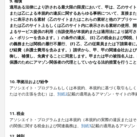
9. 補償
適用ある法律により許される最大限の限度において、甲は、乙のサイト
または乙による本規約の違反に関するあらゆる事柄について、直接または
トに表示される素材（乙のサイトまたはこれらの素材と他のアプリケーシ
または乙のサイト上もしくは乙のサイト内に表示される素材の使用、開発
よるサービス提供の利用（当該使用が本規約または適用法により認可され
ム・ポリシーを含みます。）の条件の違反、 (E) 乙の税金および関
の義務または関税の履行不履行、 (F) 乙、乙の従業員または下請業
び経費（弁護士費用を含みます。）請求から、甲、甲の関連会社および
御し、補償し、免責することに同意します。甲または甲の被指名人は、
保護のためにアマゾン関係者の代理としていかなる法的措置を行うこと
10. 準拠法および紛争
アソシエイト・プログラムもしくは本規約、本規約に基づく取引もしく
たはその主張を含む）は、
別紙2
記載の適用あるアマゾン・サイトの準
11. 税金
アソシエイト・プログラムまたは本規約（本規約の実際の違反またはそ
の関係に関する税金および関連義務は、
別紙3
記載の適用あるアマゾン
12. 雑則