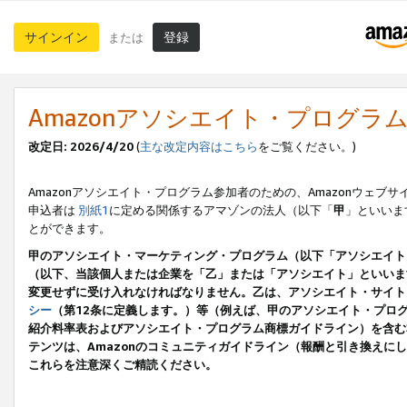
サインイン
登録
または
Amazonアソシエイト・プログラ
改定日: 2026/4/20
(
主な改定内容はこちら
をご覧ください。)
Amazonアソシエイト・プログラム参加者のための、Amazonウェブサ
申込者は
別紙1
に定める関係するアマゾンの法人（以下「
甲
」といいま
とができます。
甲のアソシエイト・マーケティング・プログラム（以下「アソシエイト
（以下、当該個人または企業を「乙」または「アソシエイト」といいま
変更せずに受け入れなければなりません。乙は、アソシエイト・サイト
シー
（第12条に定義します。）等（例えば、甲のアソシエイト・プロ
紹介料率表およびアソシエイト・プログラム商標ガイドライン）を含む本規
テンツは、Amazonのコミュニティガイドライン（報酬と引き換え
これらを注意深くご精読ください。