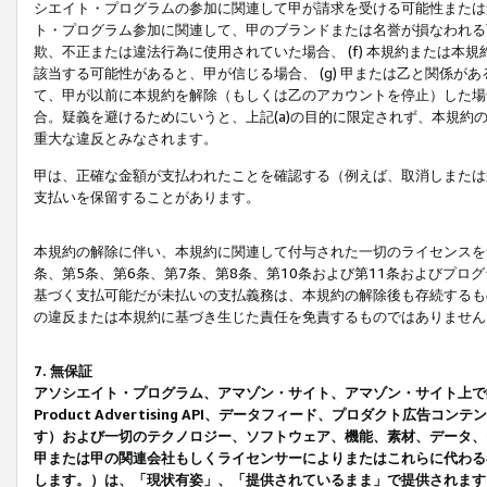
シエイト・プログラムの参加に関連して甲が請求を受ける可能性または責
ト・プログラム参加に関連して、甲のブランドまたは名誉が損なわれる可
欺、不正または違法行為に使用されていた場合、 (f) 本規約または
該当する可能性があると、甲が信じる場合、 (g) 甲または乙と関係
て、甲が以前に本規約を解除（もしくは乙のアカウントを停止）した場合
合。疑義を避けるためにいうと、上記(a)の目的に限定されず、本規約
重大な違反とみなされます。
甲は、正確な金額が支払われたことを確認する（例えば、取消しまたは
支払いを保留することがあります。
本規約の解除に伴い、本規約に関連して付与された一切のライセンスを
条、第5条、第6条、第7条、第8条、第10条および第11条およびプ
基づく支払可能だが未払いの支払義務は、本規約の解除後も存続するも
の違反または本規約に基づき生じた責任を免責するものではありません
7. 無保証
アソシエイト・プログラム、アマゾン・サイト、アマゾン・サイト上で
Product Advertising API、データフィード、プロダクト
す）および一切のテクノロジー、ソフトウェア、機能、素材、データ、
甲または甲の関連会社もしくライセンサーによりまたはこれらに代わる
します。）は、「現状有姿」、「提供されているまま」で提供されます