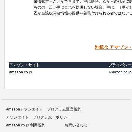
泉徴収することができます。甲は随時、乙からの税金に
ものの、乙が甲にこれを提供しない場合、甲は、（甲が
乙が当該税関連情報の提供を義務付けられる者ではない
別紙4: アマゾ
アマゾン・サイト
プライバシー
amazon.co.jp
Amazon.c
Amazonアソシエイト・プログラム運営規約
アソシエイト・プログラム・ポリシー
Amazon.co.jp 利用規約
お問い合わせ