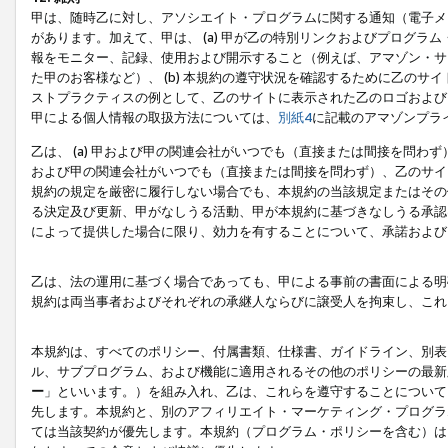
甲は、随時乙に対し、アソシエイト・プログラムに関する通知（電子メ
があります。加えて、甲は、 (a) 甲が乙の特別リンクおよびプログ
報をモニター、記録、使用および開示すること（例えば、アマゾン・サ
た甲のお客様など）、 (b) 本規約の遵守状況を確認するために乙のサイ
ストプラクティスの例として、乙のサイトに表示された乙のロゴおよび
甲による個人情報の取扱方法については、
別紙4
に記載のアマゾンプラ
乙は、 (a) 甲および甲の関連会社がいつでも（直接または間接を問わず
および甲の関連会社がいつでも（直接または間接を問わず）、乙のサイ
規約の規定を厳密に履行しない場合でも、本規約の当該規定またはその他
る決定及び更新、甲がなしうる活動、甲が本規約に基づきなしうる承認
によって提供した場合に限り、効力を有することについて、承諾および
乙は、法の運用に基づく場合であっても、甲による事前の書面による明
規約は両当事者およびそれぞれの承継人ならびに譲受人を拘束し、これ
本規約は、すべてのポリシー、付属書類、仕様書、ガイドライン、別表
ル、サブプログラム、および機能に適用されるその他のポリシーの最新
ー
」といいます。）を組み入れ、乙は、これらを遵守することについて
先します。本規約と、別のアフィリエイト・マーケティング・プログラ
ては当該契約が優先します。本規約（プログラム・ポリシーを含む）は