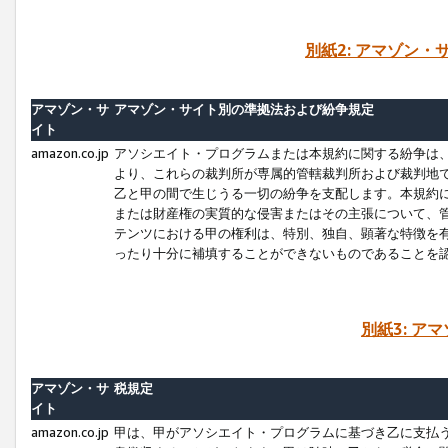
別紙2: アマゾン
アマゾン・サ
アマゾン・サイト別の準拠法および紛争規定
イト
amazon.co.jp
アソシエイト・プログラムまたは本規約に関する紛争は
より、これらの裁判所が専属的管轄裁判所および裁判地
乙と甲の間で生じうる一切の紛争を支配します。本規約
または財産権の実質的な侵害またはその主張について、
テンツにおける甲の権利は、特別、独自、顕著な特徴を
ったり十分に補填することができないものであることを
別紙3: ア
アマゾン・サ
税規定
イト
amazon.co.jp
甲は、甲がアソシエイト・プログラムに基づき乙に支払