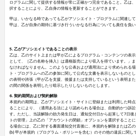
ログラムに関して提供する情報が常に正確かつ完全であること。乙は、
択することにより、乙自身の情報を更新することができます。
甲は、いかなる時であっても乙がアソシエイト・プログラムに関連して
甲は、乙が自身の期待に基づき行ういかなる行為についても責任を負い
5. 乙がアソシエイトであることの表示
乙は、乙のサイト上または甲が乙によるプログラム・コンテンツの表示ま
として、［乙の名称を挿入］は適格販売により収入を得ています。」ま
なければなりません。このような公表および適用法により求められる場
ト・プログラムへの乙の参加に関して公式な文書を表示しないものとし
の表明や誇張（甲が乙を支援、後援または支持しているという表明また
の間の関係を表明したり暗示したりしないものとします。
6. 契約期間および契約解除
本規約の期間は、乙がアソシエイト・サイトに登録または利用した時点
ることにより、（適用ある法により認められる場合は、自動的かつ訴訟
す。ただし、当該解除の効力発生日は、通知交付日から起算して7日後
トの管理」上の乙の「アカウントの閉鎖」オプションを選択することに
る場合には、乙に対する書面通知交付直後に、本規約を解除または乙のア
(b) 甲が本規約（プログラム・ポリシーを含む）のその他の違反に関し