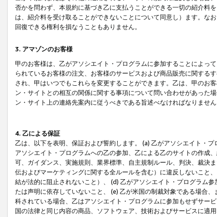
否かを問わず、本規約に基づき乙に支払うことができる一切の紹介料を
は、紹介料を受け取ることができないことについて同意し）ます。なお
回復できる権利を損なうこともありません。
3. アマゾンのお客様
甲のお客様は、乙がアソシエイト・プログラムに参加することによって
られているお客様の注文、お客様のサービスおよび商品販売に関するす
され、甲はいつでもこれらを変更することができます。乙は、甲のお客
ン・サイトとの相互の関係に関する事項について問い合わせがあった場
ン・サイト上の連絡先案内に従うべきである旨述べなければなりません
4. 乙による保証
乙は、以下を表明、保証および誓約します。 (a) 乙がアソシエイト・
アソシエイト・プログラムへの乙の参加、乙による乙のサイトの作成、
可、ガイダンス、実施規則、業界標準、自主規制ルール、判決、裁決ま
伝およびマーケティングに関する全ルールを含む）に違反しないこと、 
結が法的に阻止されないこと）、 (d) 乙がアソシエイト・プログラ
たは声明に依存していないこと、 (e) 乙が米国の制裁対象である場
科されている場合、乙はアソシエイト・プログラムに参加もせずサービス
国の法律と同じ内容の商品、ソフトウェア、技術およびサービスに適用さ