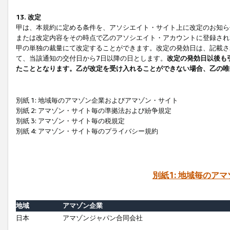
13. 改定
甲は、本規約に定める条件を、アソシエイト・サイト上に改定のお知ら
または改定内容をその時点で乙のアソシエイト・アカウントに登録され
甲の単独の裁量にて改定することができます。改定の発効日は、記載さ
て、当該通知の交付日から7日以降の日とします。
改定の発効日以後も
たこととなります。乙が改定を受け入れることができない場合、乙の唯
別紙 1: 地域毎のアマゾン企業およびアマゾン・サイト
別紙 2: アマゾン・サイト毎の準拠法および紛争規定
別紙 3: アマゾン・サイト毎の税規定
別紙 4: アマゾン・サイト毎のプライバシー規約
別紙1: 地域毎のア
地域
アマゾン企業
日本
アマゾンジャパン合同会社