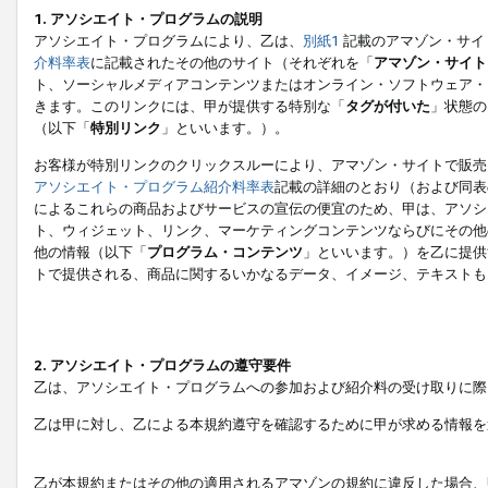
1. アソシエイト・プログラムの説明
アソシエイト・プログラムにより、乙は、
別紙1
記載のアマゾン・サイ
介料率表
に記載されたその他のサイト（それぞれを「
アマゾン・サイト
ト、ソーシャルメディアコンテンツまたはオンライン・ソフトウェア・
きます。このリンクには、甲が提供する特別な「
タグが付いた
」状態の
（以下「
特別リンク
」といいます。）。
お客様が特別リンクのクリックスルーにより、アマゾン・サイトで販売
アソシエイト・プログラム紹介料率表
記載の詳細のとおり（および同表
によるこれらの商品およびサービスの宣伝の便宜のため、甲は、アソシ
ト、ウィジェット、リンク、マーケティングコンテンツならびにその他
他の情報（以下「
プログラム・コンテンツ
」といいます。）を乙に提供
トで提供される、商品に関するいかなるデータ、イメージ、テキストも
2. アソシエイト・プログラムの遵守要件
乙は、アソシエイト・プログラムへの参加および紹介料の受け取りに際
乙は甲に対し、乙による本規約遵守を確認するために甲が求める情報を
乙が本規約またはその他の適用されるアマゾンの規約に違反した場合、