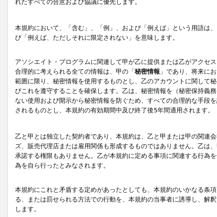
れたすべての合意および協議に優先します。
本規約において、「含む」、「例」、および「例えば」という用語は、
び「例えば、ただしそれに限定されない」を意味します。
アソシエイト・プログラムに関連して甲が乙に提供または乙がアクセス
合理的に考えられる全ての情報は、甲の「
秘密情報
」であり、将来にお
範囲に限り、秘密情報を使用するものとし、乙のアカウントに関して秘
びこれを遵守することを確保します。乙は、秘密情報を（秘密保持義務
ない使用および開示から秘密情報を防ぐため、すべての合理的な手段を
されるものとし、本規約の有効期間中及び終了後5年間適用されます。
乙と甲とは独立した契約者であり、本規約は、乙と甲または甲の関連会
ズ、販売代理店または雇用関係も形成するものではありません。乙は、
承諾する権限もありません。乙が本規約に定める事項に関連する行為を
為を自ら行ったとみなされます。
本規約にこれと矛盾する定めがあったとしても、本規約のいかなる条項
る、または罰せられる方法での行動を、本規約の当事者に誘導し、解釈
します。