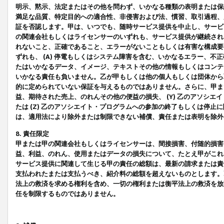
明示、黙示、法定またはその他を問わず、いかなる種類の表明または保
満足な品質、特定目的への適合性、非侵害および法、慣習、取引過程、
証を否認します。甲は、いつでも、随時サービス提供を中止し、サービ
の関連会社もしくはライセンサーのいずれも、サービス提供が継続され
れないこと、正確であること、エラーがないこともしくは有害な構成要
ずれも、 (A) 停電もしくはシステム障害を含む、いかなるエラー、不
たはいかなるデータ、イメージ、テキストその他の情報もしくはコンテ
いかなる責任も負いません。乙が甲もしくは他の個人もしくは団体から
的に定められていない保証を与えるものではありません。さらに、甲また
益、期待された売上、のれんその他の便益の損失、 (Y) 乙のアソシ
たは (Z) 乙のアソシエイト・プログラムへの参加の終了もしくは停
は、適用法により除外または制限できない補償、責任または表明を除外
8. 責任限定
甲または甲の関連会社もしくはライセンサーは、間接損害、付随的損害
益、利益、のれん、使用またはデータの損失について、たとえ甲がこれ
サービス提供に関連して生じる甲の責任の総額は、最新の請求または責
支払われたまたは支払うべき、紹介料の総額を超えないものとします。
法上の救済を求める権利を含め、一切の権利または衡平法上の救済を放
任を制限するものではありません。