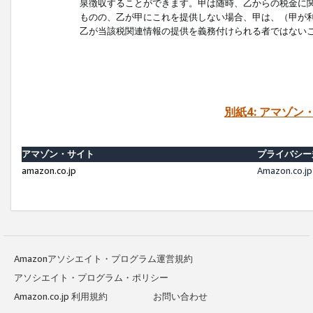
泉徴収することができます。甲は随時、乙からの税金に
ものの、乙が甲にこれを提供しない場合、甲は、（甲が
乙が当該税関連情報の提供を義務付けられる者ではない
別紙4: アマゾ
アマゾン・サイト
プライバシー
amazon.co.jp
Amazon.c
Amazonアソシエイト・プログラム運営規約
アソシエイト・プログラム・ポリシー
Amazon.co.jp 利用規約
お問い合わせ