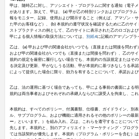
甲は、随時乙に対し、アソシエイト・プログラムに関する通知（電子メ
があります。加えて、甲は、 (a) 甲が乙の特別リンクおよびプログ
報をモニター、記録、使用および開示すること（例えば、アマゾン・サ
た甲のお客様など）、 (b) 本規約の遵守状況を確認するために乙のサイ
ストプラクティスの例として、乙のサイトに表示された乙のロゴおよび
甲による個人情報の取扱方法については、
別紙4
に記載のアマゾンプラ
乙は、 (a) 甲および甲の関連会社がいつでも（直接または間接を問わず
および甲の関連会社がいつでも（直接または間接を問わず）、乙のサイ
規約の規定を厳密に履行しない場合でも、本規約の当該規定またはその他
る決定及び更新、甲がなしうる活動、甲が本規約に基づきなしうる承認
によって提供した場合に限り、効力を有することについて、承諾および
乙は、法の運用に基づく場合であっても、甲による事前の書面による明
規約は両当事者およびそれぞれの承継人ならびに譲受人を拘束し、これ
本規約は、すべてのポリシー、付属書類、仕様書、ガイドライン、別表
ル、サブプログラム、および機能に適用されるその他のポリシーの最新
ー
」といいます。）を組み入れ、乙は、これらを遵守することについて
先します。本規約と、別のアフィリエイト・マーケティング・プログラ
ては当該契約が優先します。本規約（プログラム・ポリシーを含む）は