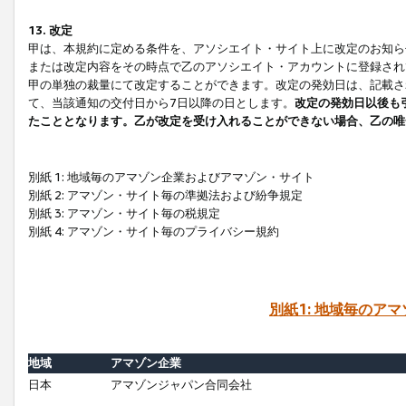
13. 改定
甲は、本規約に定める条件を、アソシエイト・サイト上に改定のお知ら
または改定内容をその時点で乙のアソシエイト・アカウントに登録され
甲の単独の裁量にて改定することができます。改定の発効日は、記載さ
て、当該通知の交付日から7日以降の日とします。
改定の発効日以後も
たこととなります。乙が改定を受け入れることができない場合、乙の唯
別紙 1: 地域毎のアマゾン企業およびアマゾン・サイト
別紙 2: アマゾン・サイト毎の準拠法および紛争規定
別紙 3: アマゾン・サイト毎の税規定
別紙 4: アマゾン・サイト毎のプライバシー規約
別紙1: 地域毎のア
地域
アマゾン企業
日本
アマゾンジャパン合同会社