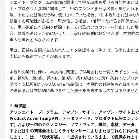
シエイト・プログラムの参加に関連して甲が請求を受ける可能性または責
ト・プログラム参加に関連して、甲のブランドまたは名誉が損なわれる可
欺、不正または違法行為に使用されていた場合、 (f) 本規約または
該当する可能性があると、甲が信じる場合、 (g) 甲または乙と関係
て、甲が以前に本規約を解除（もしくは乙のアカウントを停止）した場合
合。疑義を避けるためにいうと、上記(a)の目的に限定されず、本規約
重大な違反とみなされます。
甲は、正確な金額が支払われたことを確認する（例えば、取消しまたは
支払いを保留することがあります。
本規約の解除に伴い、本規約に関連して付与された一切のライセンスを
条、第5条、第6条、第7条、第8条、第10条および第11条およびプ
基づく支払可能だが未払いの支払義務は、本規約の解除後も存続するも
の違反または本規約に基づき生じた責任を免責するものではありません
7. 無保証
アソシエイト・プログラム、アマゾン・サイト、アマゾン・サイト上で
Product Advertising API、データフィード、プロダクト
す）および一切のテクノロジー、ソフトウェア、機能、素材、データ、
甲または甲の関連会社もしくライセンサーによりまたはこれらに代わる
します。）は、「現状有姿」、「提供されているまま」で提供されます