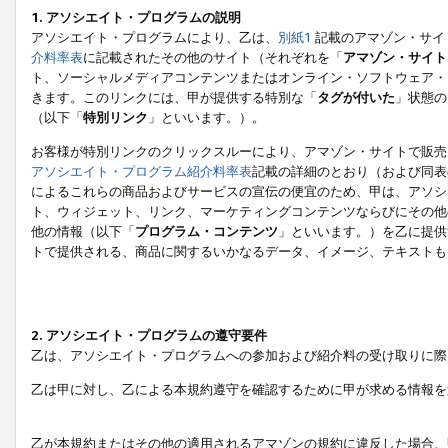
1. アソシエイト・プログラムの説明
アソシエイト・プログラムにより、乙は、
別紙1
記載のアマゾン・サイ
介料率表
に記載されたその他のサイト（それぞれを「
アマゾン・サイト
ト、ソーシャルメディアコンテンツまたはオンライン・ソフトウェア・
きます。このリンクには、甲が提供する特別な「
タグが付いた
」状態の
（以下「
特別リンク
」といいます。）。
お客様が特別リンクのクリックスルーにより、アマゾン・サイトで販売
アソシエイト・プログラム紹介料率表
記載の詳細のとおり（および同表
によるこれらの商品およびサービスの宣伝の便宜のため、甲は、アソシ
ト、ウィジェット、リンク、マーケティングコンテンツならびにその他
他の情報（以下「
プログラム・コンテンツ
」といいます。）を乙に提供
トで提供される、商品に関するいかなるデータ、イメージ、テキストも
2. アソシエイト・プログラムの遵守要件
乙は、アソシエイト・プログラムへの参加および紹介料の受け取りに際
乙は甲に対し、乙による本規約遵守を確認するために甲が求める情報を
乙が本規約またはその他の適用されるアマゾンの規約に違反した場合、