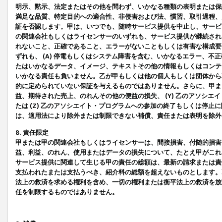
明示、黙示、法定またはその他を問わず、いかなる種類の表明または保
満足な品質、特定目的への適合性、非侵害および法、慣習、取引過程、
証を否認します。甲は、いつでも、随時サービス提供を中止し、サービ
の関連会社もしくはライセンサーのいずれも、サービス提供が継続され
れないこと、正確であること、エラーがないこともしくは有害な構成要
ずれも、 (A) 停電もしくはシステム障害を含む、いかなるエラー、不
たはいかなるデータ、イメージ、テキストその他の情報もしくはコンテ
いかなる責任も負いません。乙が甲もしくは他の個人もしくは団体から
的に定められていない保証を与えるものではありません。さらに、甲また
益、期待された売上、のれんその他の便益の損失、 (Y) 乙のアソシ
たは (Z) 乙のアソシエイト・プログラムへの参加の終了もしくは停
は、適用法により除外または制限できない補償、責任または表明を除外
8. 責任限定
甲または甲の関連会社もしくはライセンサーは、間接損害、付随的損害
益、利益、のれん、使用またはデータの損失について、たとえ甲がこれ
サービス提供に関連して生じる甲の責任の総額は、最新の請求または責
支払われたまたは支払うべき、紹介料の総額を超えないものとします。
法上の救済を求める権利を含め、一切の権利または衡平法上の救済を放
任を制限するものではありません。