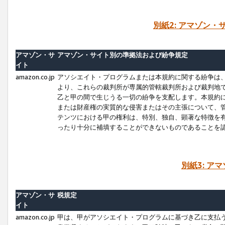
別紙2: アマゾン
アマゾン・サ
アマゾン・サイト別の準拠法および紛争規定
イト
amazon.co.jp
アソシエイト・プログラムまたは本規約に関する紛争は
より、これらの裁判所が専属的管轄裁判所および裁判地
乙と甲の間で生じうる一切の紛争を支配します。本規約
または財産権の実質的な侵害またはその主張について、
テンツにおける甲の権利は、特別、独自、顕著な特徴を
ったり十分に補填することができないものであることを
別紙3: ア
アマゾン・サ
税規定
イト
amazon.co.jp
甲は、甲がアソシエイト・プログラムに基づき乙に支払