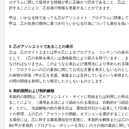
ログラムに関して提供する情報が常に正確かつ完全であること。乙は、
択することにより、乙自身の情報を更新することができます。
甲は、いかなる時であっても乙がアソシエイト・プログラムに関連して
甲は、乙が自身の期待に基づき行ういかなる行為についても責任を負い
5. 乙がアソシエイトであることの表示
乙は、乙のサイト上または甲が乙によるプログラム・コンテンツの表示ま
として、［乙の名称を挿入］は適格販売により収入を得ています。」ま
なければなりません。このような公表および適用法により求められる場
ト・プログラムへの乙の参加に関して公式な文書を表示しないものとし
の表明や誇張（甲が乙を支援、後援または支持しているという表明また
の間の関係を表明したり暗示したりしないものとします。
6. 契約期間および契約解除
本規約の期間は、乙がアソシエイト・サイトに登録または利用した時点
ることにより、（適用ある法により認められる場合は、自動的かつ訴訟
す。ただし、当該解除の効力発生日は、通知交付日から起算して7日後
トの管理」上の乙の「アカウントの閉鎖」オプションを選択することに
る場合には、乙に対する書面通知交付直後に、本規約を解除または乙のア
(b) 甲が本規約（プログラム・ポリシーを含む）のその他の違反に関し