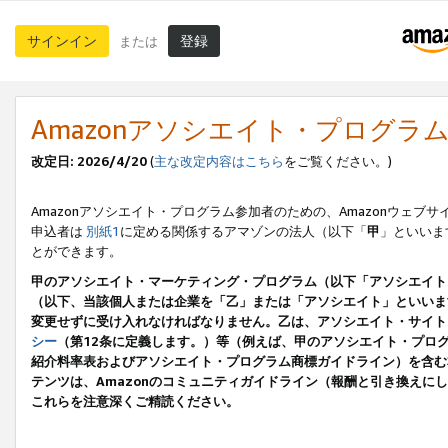
サインイン
登録
または
Amazonアソシエイト・プログラ
改定日: 2026/4/20
(
主な改定内容はこちら
をご覧ください。)
Amazonアソシエイト・プログラム参加者のための、Amazonウェブサ
申込者は
別紙1
に定める関係するアマゾンの法人（以下「
甲
」といいま
とができます。
甲のアソシエイト・マーケティング・プログラム（以下「アソシエイト
（以下、当該個人または企業を「乙」または「アソシエイト」といいま
変更せずに受け入れなければなりません。乙は、アソシエイト・サイト
シー
（第12条に定義します。）等（例えば、甲のアソシエイト・プロ
紹介料率表およびアソシエイト・プログラム商標ガイドライン）を含む本規
テンツは、Amazonのコミュニティガイドライン（報酬と引き換え
これらを注意深くご精読ください。