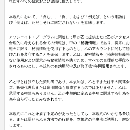
れたすべての合意および協議に優先します。
本規約において、「含む」、「例」、および「例えば」という用語は、
び「例えば、ただしそれに限定されない」を意味します。
アソシエイト・プログラムに関連して甲が乙に提供または乙がアクセス
合理的に考えられる全ての情報は、甲の「
秘密情報
」であり、将来にお
範囲に限り、秘密情報を使用するものとし、乙のアカウントに関して秘
びこれを遵守することを確保します。乙は、秘密情報を（秘密保持義務
ない使用および開示から秘密情報を防ぐため、すべての合理的な手段を
されるものとし、本規約の有効期間中及び終了後5年間適用されます。
乙と甲とは独立した契約者であり、本規約は、乙と甲または甲の関連会
ズ、販売代理店または雇用関係も形成するものではありません。乙は、
承諾する権限もありません。乙が本規約に定める事項に関連する行為を
為を自ら行ったとみなされます。
本規約にこれと矛盾する定めがあったとしても、本規約のいかなる条項
る、または罰せられる方法での行動を、本規約の当事者に誘導し、解釈
します。