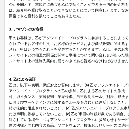
否かを問わず、本規約に基づき乙に支払うことができる一切の紹介料を
は、紹介料を受け取ることができないことについて同意し）ます。なお
回復できる権利を損なうこともありません。
3. アマゾンのお客様
甲のお客様は、乙がアソシエイト・プログラムに参加することによって
られているお客様の注文、お客様のサービスおよび商品販売に関するす
され、甲はいつでもこれらを変更することができます。乙は、甲のお客
ン・サイトとの相互の関係に関する事項について問い合わせがあった場
ン・サイト上の連絡先案内に従うべきである旨述べなければなりません
4. 乙による保証
乙は、以下を表明、保証および誓約します。 (a) 乙がアソシエイト・
アソシエイト・プログラムへの乙の参加、乙による乙のサイトの作成、
可、ガイダンス、実施規則、業界標準、自主規制ルール、判決、裁決ま
伝およびマーケティングに関する全ルールを含む）に違反しないこと、 
結が法的に阻止されないこと）、 (d) 乙がアソシエイト・プログラ
たは声明に依存していないこと、 (e) 乙が米国の制裁対象である場
科されている場合、乙はアソシエイト・プログラムに参加もせずサービス
国の法律と同じ内容の商品、ソフトウェア、技術およびサービスに適用さ