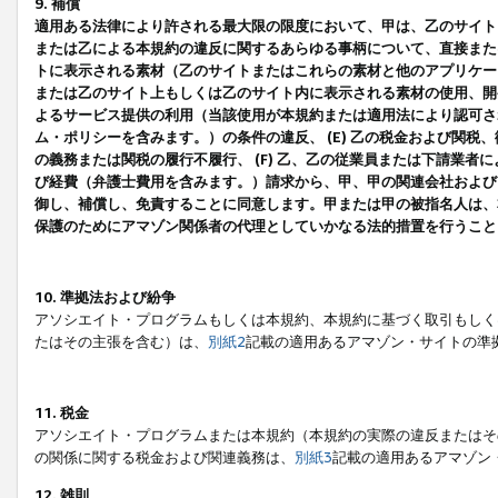
9. 補償
適用ある法律により許される最大限の限度において、甲は、乙のサイト
または乙による本規約の違反に関するあらゆる事柄について、直接または
トに表示される素材（乙のサイトまたはこれらの素材と他のアプリケーシ
または乙のサイト上もしくは乙のサイト内に表示される素材の使用、開発
よるサービス提供の利用（当該使用が本規約または適用法により認可され
ム・ポリシーを含みます。）の条件の違反、 (E) 乙の税金および関
の義務または関税の履行不履行、 (F) 乙、乙の従業員または下請業
び経費（弁護士費用を含みます。）請求から、甲、甲の関連会社および
御し、補償し、免責することに同意します。甲または甲の被指名人は、
保護のためにアマゾン関係者の代理としていかなる法的措置を行うこと
10. 準拠法および紛争
アソシエイト・プログラムもしくは本規約、本規約に基づく取引もしく
たはその主張を含む）は、
別紙2
記載の適用あるアマゾン・サイトの準
11. 税金
アソシエイト・プログラムまたは本規約（本規約の実際の違反またはそ
の関係に関する税金および関連義務は、
別紙3
記載の適用あるアマゾン
12. 雑則