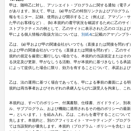
甲は、随時乙に対し、アソシエイト・プログラムに関する通知（電子メ
があります。加えて、甲は、 (a) 甲が乙の特別リンクおよびプログ
報をモニター、記録、使用および開示すること（例えば、アマゾン・サ
た甲のお客様など）、 (b) 本規約の遵守状況を確認するために乙のサイ
ストプラクティスの例として、乙のサイトに表示された乙のロゴおよび
甲による個人情報の取扱方法については、
別紙4
に記載のアマゾンプラ
乙は、 (a) 甲および甲の関連会社がいつでも（直接または間接を問わず
および甲の関連会社がいつでも（直接または間接を問わず）、乙のサイ
規約の規定を厳密に履行しない場合でも、本規約の当該規定またはその他
る決定及び更新、甲がなしうる活動、甲が本規約に基づきなしうる承認
によって提供した場合に限り、効力を有することについて、承諾および
乙は、法の運用に基づく場合であっても、甲による事前の書面による明
規約は両当事者およびそれぞれの承継人ならびに譲受人を拘束し、これ
本規約は、すべてのポリシー、付属書類、仕様書、ガイドライン、別表
ル、サブプログラム、および機能に適用されるその他のポリシーの最新
ー
」といいます。）を組み入れ、乙は、これらを遵守することについて
先します。本規約と、別のアフィリエイト・マーケティング・プログラ
ては当該契約が優先します。本規約（プログラム・ポリシーを含む）は