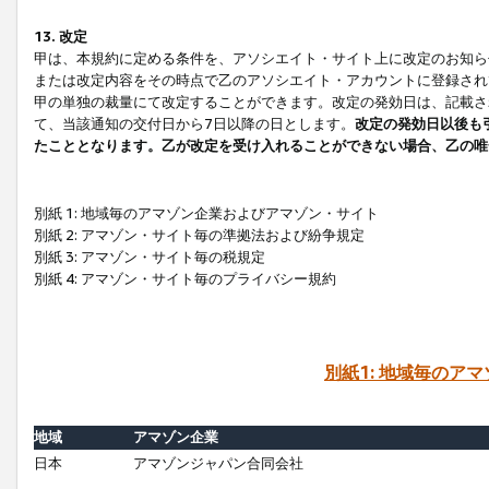
13. 改定
甲は、本規約に定める条件を、アソシエイト・サイト上に改定のお知ら
または改定内容をその時点で乙のアソシエイト・アカウントに登録され
甲の単独の裁量にて改定することができます。改定の発効日は、記載さ
て、当該通知の交付日から7日以降の日とします。
改定の発効日以後も
たこととなります。乙が改定を受け入れることができない場合、乙の唯
別紙 1: 地域毎のアマゾン企業およびアマゾン・サイト
別紙 2: アマゾン・サイト毎の準拠法および紛争規定
別紙 3: アマゾン・サイト毎の税規定
別紙 4: アマゾン・サイト毎のプライバシー規約
別紙1: 地域毎のア
地域
アマゾン企業
日本
アマゾンジャパン合同会社