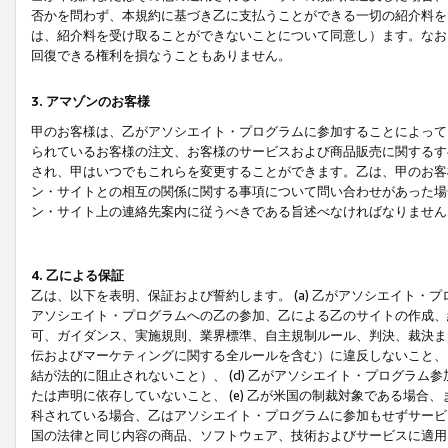
否かを問わず、本規約に基づき乙に支払うことができる一切の紹介料を
は、紹介料を受け取ることができないことについて同意し）ます。なお
回復できる権利を損なうこともありません。
3. アマゾンのお客様
甲のお客様は、乙がアソシエイト・プログラムに参加することによって
られているお客様の注文、お客様のサービスおよび商品販売に関するす
され、甲はいつでもこれらを変更することができます。乙は、甲のお客
ン・サイトとの相互の関係に関する事項について問い合わせがあった場
ン・サイト上の連絡先案内に従うべきである旨述べなければなりません
4. 乙による保証
乙は、以下を表明、保証および誓約します。 (a) 乙がアソシエイト・
アソシエイト・プログラムへの乙の参加、乙による乙のサイトの作成、
可、ガイダンス、実施規則、業界標準、自主規制ルール、判決、裁決ま
伝およびマーケティングに関する全ルールを含む）に違反しないこと、 
結が法的に阻止されないこと）、 (d) 乙がアソシエイト・プログラ
たは声明に依存していないこと、 (e) 乙が米国の制裁対象である場
科されている場合、乙はアソシエイト・プログラムに参加もせずサービス
国の法律と同じ内容の商品、ソフトウェア、技術およびサービスに適用さ