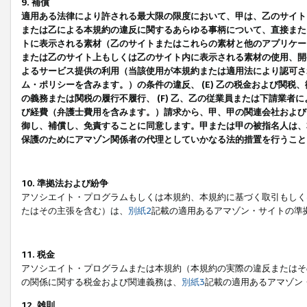
9. 補償
適用ある法律により許される最大限の限度において、甲は、乙のサイト
または乙による本規約の違反に関するあらゆる事柄について、直接または
トに表示される素材（乙のサイトまたはこれらの素材と他のアプリケーシ
または乙のサイト上もしくは乙のサイト内に表示される素材の使用、開発
よるサービス提供の利用（当該使用が本規約または適用法により認可され
ム・ポリシーを含みます。）の条件の違反、 (E) 乙の税金および関
の義務または関税の履行不履行、 (F) 乙、乙の従業員または下請業
び経費（弁護士費用を含みます。）請求から、甲、甲の関連会社および
御し、補償し、免責することに同意します。甲または甲の被指名人は、
保護のためにアマゾン関係者の代理としていかなる法的措置を行うこと
10. 準拠法および紛争
アソシエイト・プログラムもしくは本規約、本規約に基づく取引もしく
たはその主張を含む）は、
別紙2
記載の適用あるアマゾン・サイトの準
11. 税金
アソシエイト・プログラムまたは本規約（本規約の実際の違反またはそ
の関係に関する税金および関連義務は、
別紙3
記載の適用あるアマゾン
12. 雑則