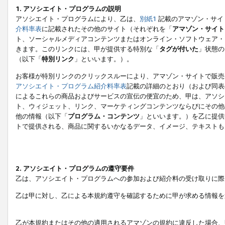
1. アソシエイト・プログラムの説明
アソシエイト・プログラムにより、乙は、
別紙1
記載のアマゾン・サイ
介料率表
に記載されたその他のサイト（それぞれを「
アマゾン・サイト
ト、ソーシャルメディアコンテンツまたはオンライン・ソフトウェア・
きます。このリンクには、甲が提供する特別な「
タグが付いた
」状態の
（以下「
特別リンク
」といいます。）。
お客様が特別リンクのクリックスルーにより、アマゾン・サイトで販売
アソシエイト・プログラム紹介料率表
記載の詳細のとおり（および同表
によるこれらの商品およびサービスの宣伝の便宜のため、甲は、アソシ
ト、ウィジェット、リンク、マーケティングコンテンツならびにその他
他の情報（以下「
プログラム・コンテンツ
」といいます。）を乙に提供
トで提供される、商品に関するいかなるデータ、イメージ、テキストも
2. アソシエイト・プログラムの遵守要件
乙は、アソシエイト・プログラムへの参加および紹介料の受け取りに際
乙は甲に対し、乙による本規約遵守を確認するために甲が求める情報を
乙が本規約またはその他の適用されるアマゾンの規約に違反した場合、