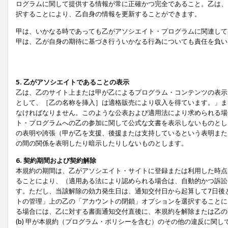
ログラムに関して提供する情報が常に正確かつ完全であること。乙は、
択することにより、乙自身の情報を更新することができます。
甲は、いかなる時であっても乙がアソシエイト・プログラムに関連して
甲は、乙が自身の期待に基づき行ういかなる行為についても責任を負い
5. 乙がアソシエイトであることの表示
乙は、乙のサイト上または甲が乙によるプログラム・コンテンツの表示ま
として、［乙の名称を挿入］は適格販売により収入を得ています。」ま
なければなりません。このような公表および適用法により求められる場
ト・プログラムへの乙の参加に関して公式な文書を表示しないものとし
の表明や誇張（甲が乙を支援、後援または支持しているという表明また
の間の関係を表明したり暗示したりしないものとします。
6. 契約期間および契約解除
本規約の期間は、乙がアソシエイト・サイトに登録または利用した時点
ることにより、（適用ある法により認められる場合は、自動的かつ訴訟
す。ただし、当該解除の効力発生日は、通知交付日から起算して7日後
トの管理」上の乙の「アカウントの閉鎖」オプションを選択することに
る場合には、乙に対する書面通知交付直後に、本規約を解除または乙のア
(b) 甲が本規約（プログラム・ポリシーを含む）のその他の違反に関し