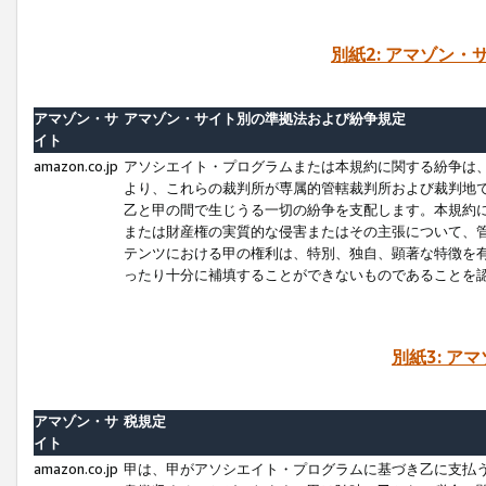
別紙2: アマゾン
アマゾン・サ
アマゾン・サイト別の準拠法および紛争規定
イト
amazon.co.jp
アソシエイト・プログラムまたは本規約に関する紛争は
より、これらの裁判所が専属的管轄裁判所および裁判地
乙と甲の間で生じうる一切の紛争を支配します。本規約
または財産権の実質的な侵害またはその主張について、
テンツにおける甲の権利は、特別、独自、顕著な特徴を
ったり十分に補填することができないものであることを
別紙3: ア
アマゾン・サ
税規定
イト
amazon.co.jp
甲は、甲がアソシエイト・プログラムに基づき乙に支払