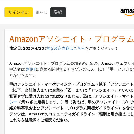
サインイン
登録
または
Amazonアソシエイト・プログラ
改定日: 2026/4/20
(
主な改定内容はこちら
をご覧ください。)
Amazonアソシエイト・プログラム参加者のための、Amazonウェブサ
申込者は
別紙1
に定める関係するアマゾンの法人（以下「
甲
」といいま
とができます。
甲のアソシエイト・マーケティング・プログラム（以下「アソシエイト
（以下、当該個人または企業を「乙」または「アソシエイト」といいま
変更せずに受け入れなければなりません。乙は、アソシエイト・サイト
シー
（第12条に定義します。）等（例えば、甲のアソシエイト・プロ
紹介料率表およびアソシエイト・プログラム商標ガイドライン）を含む本規
テンツは、Amazonのコミュニティガイドライン（報酬と引き換え
これらを注意深くご精読ください。