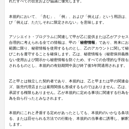
れたすべての合意および協議に優先します。
本規約において、「含む」、「例」、および「例えば」という用語は、
び「例えば、ただしそれに限定されない」を意味します。
アソシエイト・プログラムに関連して甲が乙に提供または乙がアクセス
合理的に考えられる全ての情報は、甲の「
秘密情報
」であり、将来にお
範囲に限り、秘密情報を使用するものとし、乙のアカウントに関して秘
びこれを遵守することを確保します。乙は、秘密情報を（秘密保持義務
ない使用および開示から秘密情報を防ぐため、すべての合理的な手段を
されるものとし、本規約の有効期間中及び終了後5年間適用されます。
乙と甲とは独立した契約者であり、本規約は、乙と甲または甲の関連会
ズ、販売代理店または雇用関係も形成するものではありません。乙は、
承諾する権限もありません。乙が本規約に定める事項に関連する行為を
為を自ら行ったとみなされます。
本規約にこれと矛盾する定めがあったとしても、本規約のいかなる条項
る、または罰せられる方法での行動を、本規約の当事者に誘導し、解釈
します。