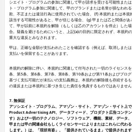
シエイト・プログラムの参加に関連して甲が請求を受ける可能性または責
ト・プログラム参加に関連して、甲のブランドまたは名誉が損なわれる可
欺、不正または違法行為に使用されていた場合、 (f) 本規約または
該当する可能性があると、甲が信じる場合、 (g) 甲または乙と関係
て、甲が以前に本規約を解除（もしくは乙のアカウントを停止）した場合
合。疑義を避けるためにいうと、上記(a)の目的に限定されず、本規約
重大な違反とみなされます。
甲は、正確な金額が支払われたことを確認する（例えば、取消しまたは
支払いを保留することがあります。
本規約の解除に伴い、本規約に関連して付与された一切のライセンスを
条、第5条、第6条、第7条、第8条、第10条および第11条およびプ
基づく支払可能だが未払いの支払義務は、本規約の解除後も存続するも
の違反または本規約に基づき生じた責任を免責するものではありません
7. 無保証
アソシエイト・プログラム、アマゾン・サイト、アマゾン・サイト上で
Product Advertising API、データフィード、プロダクト
す）および一切のテクノロジー、ソフトウェア、機能、素材、データ、
甲または甲の関連会社もしくライセンサーによりまたはこれらに代わる
します。）は、「現状有姿」、「提供されているまま」で提供されます