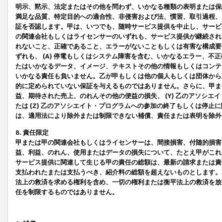
明示、黙示、法定またはその他を問わず、いかなる種類の表明または保
満足な品質、特定目的への適合性、非侵害および法、慣習、取引過程、
証を否認します。甲は、いつでも、随時サービス提供を中止し、サービ
の関連会社もしくはライセンサーのいずれも、サービス提供が継続され
れないこと、正確であること、エラーがないこともしくは有害な構成要
ずれも、 (A) 停電もしくはシステム障害を含む、いかなるエラー、不
たはいかなるデータ、イメージ、テキストその他の情報もしくはコンテ
いかなる責任も負いません。乙が甲もしくは他の個人もしくは団体から
的に定められていない保証を与えるものではありません。さらに、甲また
益、期待された売上、のれんその他の便益の損失、 (Y) 乙のアソシ
たは (Z) 乙のアソシエイト・プログラムへの参加の終了もしくは停
は、適用法により除外または制限できない補償、責任または表明を除外
8. 責任限定
甲または甲の関連会社もしくはライセンサーは、間接損害、付随的損害
益、利益、のれん、使用またはデータの損失について、たとえ甲がこれ
サービス提供に関連して生じる甲の責任の総額は、最新の請求または責
支払われたまたは支払うべき、紹介料の総額を超えないものとします。
法上の救済を求める権利を含め、一切の権利または衡平法上の救済を放
任を制限するものではありません。