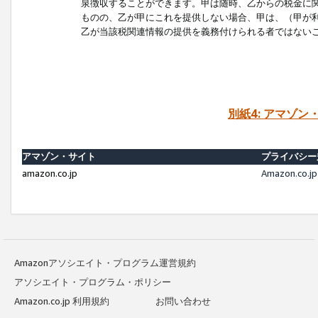
泉徴収することができます。甲は随時、乙からの税金に
ものの、乙が甲にこれを提供しない場合、甲は、（甲が
乙が当該税関連情報の提供を義務付けられる者ではない
別紙4: アマゾ
アマゾン・サイト
プライバシー
amazon.co.jp
Amazon.c
Amazonアソシエイト・プログラム運営規約
アソシエイト・プログラム・ポリシー
Amazon.co.jp 利用規約
お問い合わせ