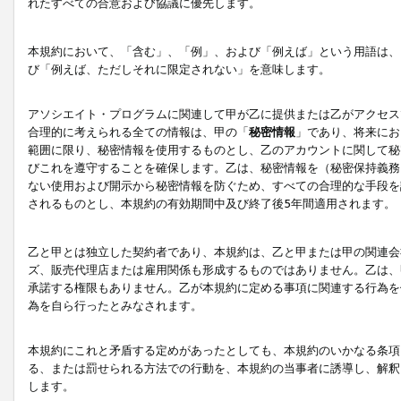
れたすべての合意および協議に優先します。
本規約において、「含む」、「例」、および「例えば」という用語は、
び「例えば、ただしそれに限定されない」を意味します。
アソシエイト・プログラムに関連して甲が乙に提供または乙がアクセス
合理的に考えられる全ての情報は、甲の「
秘密情報
」であり、将来にお
範囲に限り、秘密情報を使用するものとし、乙のアカウントに関して秘
びこれを遵守することを確保します。乙は、秘密情報を（秘密保持義務
ない使用および開示から秘密情報を防ぐため、すべての合理的な手段を
されるものとし、本規約の有効期間中及び終了後5年間適用されます。
乙と甲とは独立した契約者であり、本規約は、乙と甲または甲の関連会
ズ、販売代理店または雇用関係も形成するものではありません。乙は、
承諾する権限もありません。乙が本規約に定める事項に関連する行為を
為を自ら行ったとみなされます。
本規約にこれと矛盾する定めがあったとしても、本規約のいかなる条項
る、または罰せられる方法での行動を、本規約の当事者に誘導し、解釈
します。