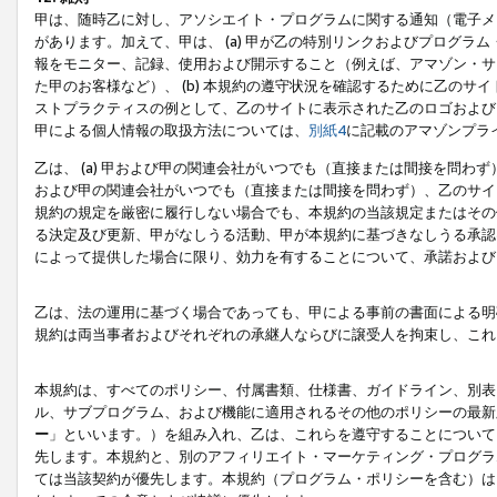
甲は、随時乙に対し、アソシエイト・プログラムに関する通知（電子メ
があります。加えて、甲は、 (a) 甲が乙の特別リンクおよびプログ
報をモニター、記録、使用および開示すること（例えば、アマゾン・サ
た甲のお客様など）、 (b) 本規約の遵守状況を確認するために乙のサイ
ストプラクティスの例として、乙のサイトに表示された乙のロゴおよび
甲による個人情報の取扱方法については、
別紙4
に記載のアマゾンプラ
乙は、 (a) 甲および甲の関連会社がいつでも（直接または間接を問わず
および甲の関連会社がいつでも（直接または間接を問わず）、乙のサイ
規約の規定を厳密に履行しない場合でも、本規約の当該規定またはその他
る決定及び更新、甲がなしうる活動、甲が本規約に基づきなしうる承認
によって提供した場合に限り、効力を有することについて、承諾および
乙は、法の運用に基づく場合であっても、甲による事前の書面による明
規約は両当事者およびそれぞれの承継人ならびに譲受人を拘束し、これ
本規約は、すべてのポリシー、付属書類、仕様書、ガイドライン、別表
ル、サブプログラム、および機能に適用されるその他のポリシーの最新
ー
」といいます。）を組み入れ、乙は、これらを遵守することについて
先します。本規約と、別のアフィリエイト・マーケティング・プログラ
ては当該契約が優先します。本規約（プログラム・ポリシーを含む）は