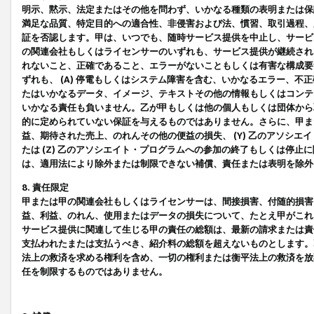
明示、黙示、法定またはその他を問わず、いかなる種類の表明または保
満足な品質、特定目的への適合性、非侵害および法、慣習、取引過程、
証を否認します。甲は、いつでも、随時サービス提供を中止し、サービ
の関連会社もしくはライセンサーのいずれも、サービス提供が継続され
れないこと、正確であること、エラーがないこともしくは有害な構成要
ずれも、 (A) 停電もしくはシステム障害を含む、いかなるエラー、不
たはいかなるデータ、イメージ、テキストその他の情報もしくはコンテ
いかなる責任も負いません。乙が甲もしくは他の個人もしくは団体から
的に定められていない保証を与えるものではありません。さらに、甲また
益、期待された売上、のれんその他の便益の損失、 (Y) 乙のアソシ
たは (Z) 乙のアソシエイト・プログラムへの参加の終了もしくは停
は、適用法により除外または制限できない補償、責任または表明を除外
8. 責任限定
甲または甲の関連会社もしくはライセンサーは、間接損害、付随的損害
益、利益、のれん、使用またはデータの損失について、たとえ甲がこれ
サービス提供に関連して生じる甲の責任の総額は、最新の請求または責
支払われたまたは支払うべき、紹介料の総額を超えないものとします。
法上の救済を求める権利を含め、一切の権利または衡平法上の救済を放
任を制限するものではありません。