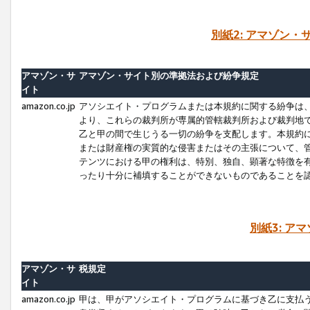
別紙2: アマゾン
アマゾン・サ
アマゾン・サイト別の準拠法および紛争規定
イト
amazon.co.jp
アソシエイト・プログラムまたは本規約に関する紛争は
より、これらの裁判所が専属的管轄裁判所および裁判地
乙と甲の間で生じうる一切の紛争を支配します。本規約
または財産権の実質的な侵害またはその主張について、
テンツにおける甲の権利は、特別、独自、顕著な特徴を
ったり十分に補填することができないものであることを
別紙3: ア
アマゾン・サ
税規定
イト
amazon.co.jp
甲は、甲がアソシエイト・プログラムに基づき乙に支払