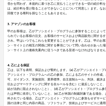
否かを問わず、本規約に基づき乙に支払うことができる一切の紹介料を
は、紹介料を受け取ることができないことについて同意し）ます。なお
回復できる権利を損なうこともありません。
3. アマゾンのお客様
甲のお客様は、乙がアソシエイト・プログラムに参加することによって
られているお客様の注文、お客様のサービスおよび商品販売に関するす
され、甲はいつでもこれらを変更することができます。乙は、甲のお客
ン・サイトとの相互の関係に関する事項について問い合わせがあった場
ン・サイト上の連絡先案内に従うべきである旨述べなければなりません
4. 乙による保証
乙は、以下を表明、保証および誓約します。 (a) 乙がアソシエイト・
アソシエイト・プログラムへの乙の参加、乙による乙のサイトの作成、
可、ガイダンス、実施規則、業界標準、自主規制ルール、判決、裁決ま
伝およびマーケティングに関する全ルールを含む）に違反しないこと、 
結が法的に阻止されないこと）、 (d) 乙がアソシエイト・プログラ
たは声明に依存していないこと、 (e) 乙が米国の制裁対象である場
科されている場合、乙はアソシエイト・プログラムに参加もせずサービス
国の法律と同じ内容の商品、ソフトウェア、技術およびサービスに適用さ