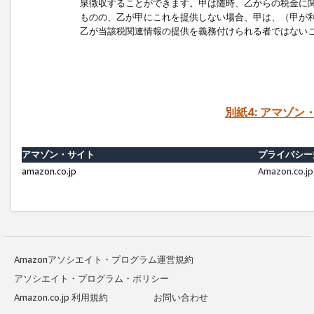
泉徴収することができます。甲は随時、乙からの税金に
ものの、乙が甲にこれを提供しない場合、甲は、（甲が
乙が当該税関連情報の提供を義務付けられる者ではない
別紙4: アマゾ
アマゾン・サイト
プライバシー
amazon.co.jp
Amazon.c
Amazonアソシエイト・プログラム運営規約
アソシエイト・プログラム・ポリシー
Amazon.co.jp 利用規約
お問い合わせ