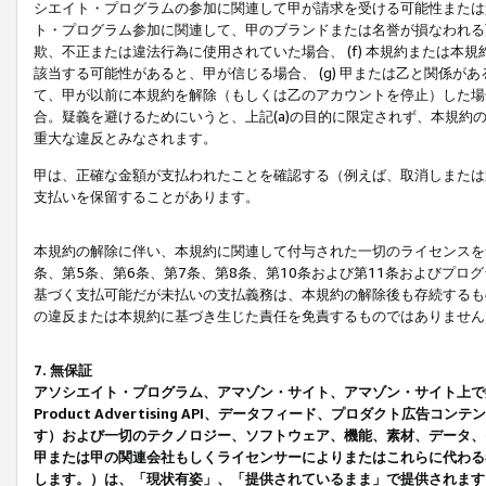
シエイト・プログラムの参加に関連して甲が請求を受ける可能性または責
ト・プログラム参加に関連して、甲のブランドまたは名誉が損なわれる可
欺、不正または違法行為に使用されていた場合、 (f) 本規約または
該当する可能性があると、甲が信じる場合、 (g) 甲または乙と関係
て、甲が以前に本規約を解除（もしくは乙のアカウントを停止）した場合
合。疑義を避けるためにいうと、上記(a)の目的に限定されず、本規約
重大な違反とみなされます。
甲は、正確な金額が支払われたことを確認する（例えば、取消しまたは
支払いを保留することがあります。
本規約の解除に伴い、本規約に関連して付与された一切のライセンスを
条、第5条、第6条、第7条、第8条、第10条および第11条およびプ
基づく支払可能だが未払いの支払義務は、本規約の解除後も存続するも
の違反または本規約に基づき生じた責任を免責するものではありません
7. 無保証
アソシエイト・プログラム、アマゾン・サイト、アマゾン・サイト上で
Product Advertising API、データフィード、プロダクト
す）および一切のテクノロジー、ソフトウェア、機能、素材、データ、
甲または甲の関連会社もしくライセンサーによりまたはこれらに代わる
します。）は、「現状有姿」、「提供されているまま」で提供されます