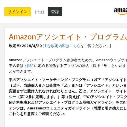
サインイン
登録
または
Amazonアソシエイト・プログラ
改定日: 2026/4/20
(
主な改定内容はこちら
をご覧ください。)
Amazonアソシエイト・プログラム参加者のための、Amazonウェブサ
申込者は
別紙1
に定める関係するアマゾンの法人（以下「
甲
」といいま
とができます。
甲のアソシエイト・マーケティング・プログラム（以下「アソシエイト
（以下、当該個人または企業を「乙」または「アソシエイト」といいま
変更せずに受け入れなければなりません。乙は、アソシエイト・サイト
シー
（第12条に定義します。）等（例えば、甲のアソシエイト・プロ
紹介料率表およびアソシエイト・プログラム商標ガイドライン）を含む本規
テンツは、Amazonのコミュニティガイドライン（報酬と引き換え
これらを注意深くご精読ください。