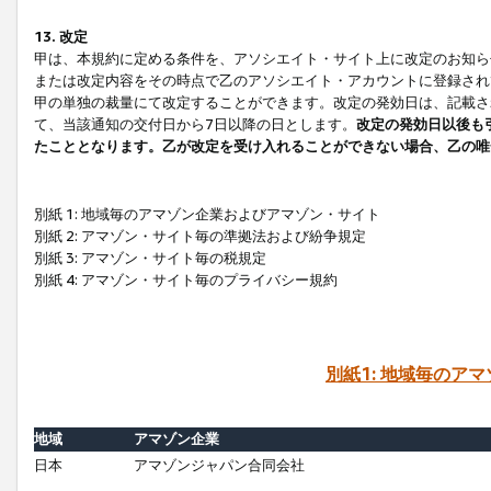
13. 改定
甲は、本規約に定める条件を、アソシエイト・サイト上に改定のお知ら
または改定内容をその時点で乙のアソシエイト・アカウントに登録され
甲の単独の裁量にて改定することができます。改定の発効日は、記載さ
て、当該通知の交付日から7日以降の日とします。
改定の発効日以後も
たこととなります。乙が改定を受け入れることができない場合、乙の唯
別紙 1: 地域毎のアマゾン企業およびアマゾン・サイト
別紙 2: アマゾン・サイト毎の準拠法および紛争規定
別紙 3: アマゾン・サイト毎の税規定
別紙 4: アマゾン・サイト毎のプライバシー規約
別紙1: 地域毎のア
地域
アマゾン企業
日本
アマゾンジャパン合同会社