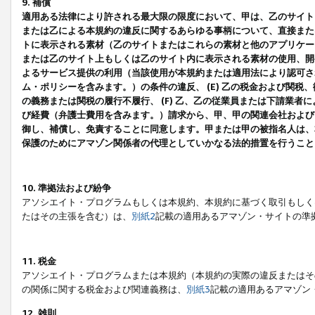
9. 補償
適用ある法律により許される最大限の限度において、甲は、乙のサイト
または乙による本規約の違反に関するあらゆる事柄について、直接または
トに表示される素材（乙のサイトまたはこれらの素材と他のアプリケーシ
または乙のサイト上もしくは乙のサイト内に表示される素材の使用、開発
よるサービス提供の利用（当該使用が本規約または適用法により認可され
ム・ポリシーを含みます。）の条件の違反、 (E) 乙の税金および関
の義務または関税の履行不履行、 (F) 乙、乙の従業員または下請業
び経費（弁護士費用を含みます。）請求から、甲、甲の関連会社および
御し、補償し、免責することに同意します。甲または甲の被指名人は、
保護のためにアマゾン関係者の代理としていかなる法的措置を行うこと
10. 準拠法および紛争
アソシエイト・プログラムもしくは本規約、本規約に基づく取引もしく
たはその主張を含む）は、
別紙2
記載の適用あるアマゾン・サイトの準
11. 税金
アソシエイト・プログラムまたは本規約（本規約の実際の違反またはそ
の関係に関する税金および関連義務は、
別紙3
記載の適用あるアマゾン
12. 雑則