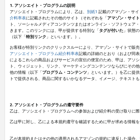
1. アソシエイト・プログラムの説明
アソシエイト・プログラムにより、乙は、
別紙1
記載のアマゾン・サイ
介料率表
に記載されたその他のサイト（それぞれを「
アマゾン・サイト
ト、ソーシャルメディアコンテンツまたはオンライン・ソフトウェア・
きます。このリンクには、甲が提供する特別な「
タグが付いた
」状態の
（以下「
特別リンク
」といいます。）。
お客様が特別リンクのクリックスルーにより、アマゾン・サイトで販売
アソシエイト・プログラム紹介料率表
記載の詳細のとおり（および同表
によるこれらの商品およびサービスの宣伝の便宜のため、甲は、アソシ
ト、ウィジェット、リンク、マーケティングコンテンツならびにその他
他の情報（以下「
プログラム・コンテンツ
」といいます。）を乙に提供
トで提供される、商品に関するいかなるデータ、イメージ、テキストも
2. アソシエイト・プログラムの遵守要件
乙は、アソシエイト・プログラムへの参加および紹介料の受け取りに際
乙は甲に対し、乙による本規約遵守を確認するために甲が求める情報を
乙が本規約またはその他の適用されるアマゾンの規約に違反した場合、