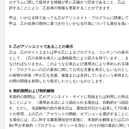
ログラムに関して提供する情報が常に正確かつ完全であること。乙は、
択することにより、乙自身の情報を更新することができます。
甲は、いかなる時であっても乙がアソシエイト・プログラムに関連して
甲は、乙が自身の期待に基づき行ういかなる行為についても責任を負い
5. 乙がアソシエイトであることの表示
乙は、乙のサイト上または甲が乙によるプログラム・コンテンツの表示ま
として、［乙の名称を挿入］は適格販売により収入を得ています。」ま
なければなりません。このような公表および適用法により求められる場
ト・プログラムへの乙の参加に関して公式な文書を表示しないものとし
の表明や誇張（甲が乙を支援、後援または支持しているという表明また
の間の関係を表明したり暗示したりしないものとします。
6. 契約期間および契約解除
本規約の期間は、乙がアソシエイト・サイトに登録または利用した時点
ることにより、（適用ある法により認められる場合は、自動的かつ訴訟
す。ただし、当該解除の効力発生日は、通知交付日から起算して7日後
トの管理」上の乙の「アカウントの閉鎖」オプションを選択することに
る場合には、乙に対する書面通知交付直後に、本規約を解除または乙のア
(b) 甲が本規約（プログラム・ポリシーを含む）のその他の違反に関し