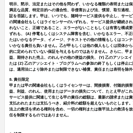
明示、黙示、法定またはその他を問わず、いかなる種類の表明または保
満足な品質、特定目的への適合性、非侵害および法、慣習、取引過程、
証を否認します。甲は、いつでも、随時サービス提供を中止し、サービ
の関連会社もしくはライセンサーのいずれも、サービス提供が継続され
れないこと、正確であること、エラーがないこともしくは有害な構成要
ずれも、 (A) 停電もしくはシステム障害を含む、いかなるエラー、不
たはいかなるデータ、イメージ、テキストその他の情報もしくはコンテ
いかなる責任も負いません。乙が甲もしくは他の個人もしくは団体から
的に定められていない保証を与えるものではありません。さらに、甲また
益、期待された売上、のれんその他の便益の損失、 (Y) 乙のアソシ
たは (Z) 乙のアソシエイト・プログラムへの参加の終了もしくは停
は、適用法により除外または制限できない補償、責任または表明を除外
8. 責任限定
甲または甲の関連会社もしくはライセンサーは、間接損害、付随的損害
益、利益、のれん、使用またはデータの損失について、たとえ甲がこれ
サービス提供に関連して生じる甲の責任の総額は、最新の請求または責
支払われたまたは支払うべき、紹介料の総額を超えないものとします。
法上の救済を求める権利を含め、一切の権利または衡平法上の救済を放
任を制限するものではありません。