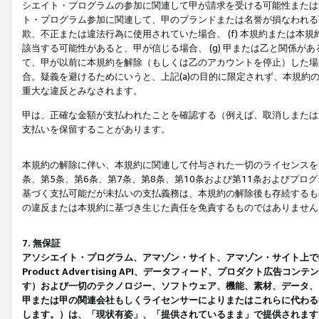
シエイト・プログラムの参加に関連して甲が請求を受ける可能性または責
ト・プログラム参加に関連して、甲のブランドまたは名誉が損なわれる可
欺、不正または違法行為に使用されていた場合、 (f) 本規約または
該当する可能性があると、甲が信じる場合、 (g) 甲または乙と関係
て、甲が以前に本規約を解除（もしくは乙のアカウントを停止）した場合
合。疑義を避けるためにいうと、上記(a)の目的に限定されず、本規約
重大な違反とみなされます。
甲は、正確な金額が支払われたことを確認する（例えば、取消しまたは
支払いを保留することがあります。
本規約の解除に伴い、本規約に関連して付与された一切のライセンスを
条、第5条、第6条、第7条、第8条、第10条および第11条およびプ
基づく支払可能だが未払いの支払義務は、本規約の解除後も存続するも
の違反または本規約に基づき生じた責任を免責するものではありません
7. 無保証
アソシエイト・プログラム、アマゾン・サイト、アマゾン・サイト上で
Product Advertising API、データフィード、プロダクト
す）および一切のテクノロジー、ソフトウェア、機能、素材、データ、
甲または甲の関連会社もしくライセンサーによりまたはこれらに代わる
します。）は、「現状有姿」、「提供されているまま」で提供されます