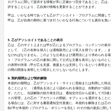
ログラムに関して提供する情報が常に正確かつ完全であること。乙は、
択することにより、乙自身の情報を更新することができます。
甲は、いかなる時であっても乙がアソシエイト・プログラムに関連して
甲は、乙が自身の期待に基づき行ういかなる行為についても責任を負い
5. 乙がアソシエイトであることの表示
乙は、乙のサイト上または甲が乙によるプログラム・コンテンツの表示ま
として、［乙の名称を挿入］は適格販売により収入を得ています。」ま
なければなりません。このような公表および適用法により求められる場
ト・プログラムへの乙の参加に関して公式な文書を表示しないものとし
の表明や誇張（甲が乙を支援、後援または支持しているという表明また
の間の関係を表明したり暗示したりしないものとします。
6. 契約期間および契約解除
本規約の期間は、乙がアソシエイト・サイトに登録または利用した時点
ることにより、（適用ある法により認められる場合は、自動的かつ訴訟
す。ただし、当該解除の効力発生日は、通知交付日から起算して7日後
トの管理」上の乙の「アカウントの閉鎖」オプションを選択することに
る場合には、乙に対する書面通知交付直後に、本規約を解除または乙のア
(b) 甲が本規約（プログラム・ポリシーを含む）のその他の違反に関し