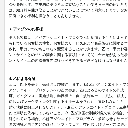
否かを問わず、本規約に基づき乙に支払うことができる一切の紹介料を
は、紹介料を受け取ることができないことについて同意し）ます。なお
回復できる権利を損なうこともありません。
3. アマゾンのお客様
甲のお客様は、乙がアソシエイト・プログラムに参加することによって
られているお客様の注文、お客様のサービスおよび商品販売に関するす
され、甲はいつでもこれらを変更することができます。乙は、甲のお客
ン・サイトとの相互の関係に関する事項について問い合わせがあった場
ン・サイト上の連絡先案内に従うべきである旨述べなければなりません
4. 乙による保証
乙は、以下を表明、保証および誓約します。 (a) 乙がアソシエイト・
アソシエイト・プログラムへの乙の参加、乙による乙のサイトの作成、
可、ガイダンス、実施規則、業界標準、自主規制ルール、判決、裁決ま
伝およびマーケティングに関する全ルールを含む）に違反しないこと、 
結が法的に阻止されないこと）、 (d) 乙がアソシエイト・プログラ
たは声明に依存していないこと、 (e) 乙が米国の制裁対象である場
科されている場合、乙はアソシエイト・プログラムに参加もせずサービス
国の法律と同じ内容の商品、ソフトウェア、技術およびサービスに適用さ