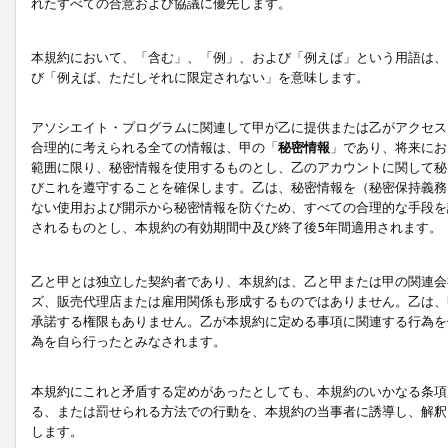
れたすべての合意および協議に優先します。
本規約において、「含む」、「例」、および「例えば」という用語は、
び「例えば、ただしそれに限定されない」を意味します。
アソシエイト・プログラムに関連して甲が乙に提供または乙がアクセス
合理的に考えられる全ての情報は、甲の「
秘密情報
」であり、将来にお
範囲に限り、秘密情報を使用するものとし、乙のアカウントに関して秘
びこれを遵守することを確保します。乙は、秘密情報を（秘密保持義務
ない使用および開示から秘密情報を防ぐため、すべての合理的な手段を
されるものとし、本規約の有効期間中及び終了後5年間適用されます。
乙と甲とは独立した契約者であり、本規約は、乙と甲または甲の関連会
ズ、販売代理店または雇用関係も形成するものではありません。乙は、
承諾する権限もありません。乙が本規約に定める事項に関連する行為を
為を自ら行ったとみなされます。
本規約にこれと矛盾する定めがあったとしても、本規約のいかなる条項
る、または罰せられる方法での行動を、本規約の当事者に誘導し、解釈
します。