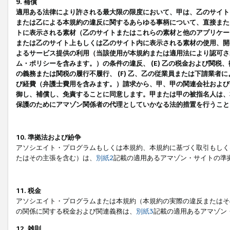
9. 補償
適用ある法律により許される最大限の限度において、甲は、乙のサイト
または乙による本規約の違反に関するあらゆる事柄について、直接または
トに表示される素材（乙のサイトまたはこれらの素材と他のアプリケーシ
または乙のサイト上もしくは乙のサイト内に表示される素材の使用、開発
よるサービス提供の利用（当該使用が本規約または適用法により認可され
ム・ポリシーを含みます。）の条件の違反、 (E) 乙の税金および関
の義務または関税の履行不履行、 (F) 乙、乙の従業員または下請業
び経費（弁護士費用を含みます。）請求から、甲、甲の関連会社および
御し、補償し、免責することに同意します。甲または甲の被指名人は、
保護のためにアマゾン関係者の代理としていかなる法的措置を行うこと
10. 準拠法および紛争
アソシエイト・プログラムもしくは本規約、本規約に基づく取引もしく
たはその主張を含む）は、
別紙2
記載の適用あるアマゾン・サイトの準
11. 税金
アソシエイト・プログラムまたは本規約（本規約の実際の違反またはそ
の関係に関する税金および関連義務は、
別紙3
記載の適用あるアマゾン
12. 雑則