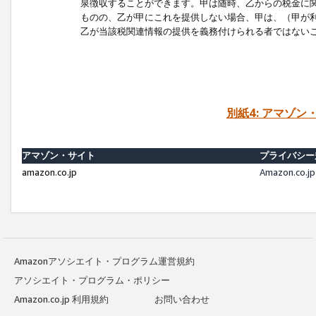
泉徴収することができます。甲は随時、乙からの税金に
ものの、乙が甲にこれを提供しない場合、甲は、（甲が
乙が当該税関連情報の提供を義務付けられる者ではない
別紙4: アマゾ
アマゾン・サイト
プライバシー
amazon.co.jp
Amazon.c
Amazonアソシエイト・プログラム運営規約
アソシエイト・プログラム・ポリシー
Amazon.co.jp 利用規約
お問い合わせ