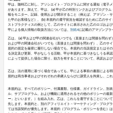
甲は、随時乙に対し、アソシエイト・プログラムに関する通知（電子メ
があります。加えて、甲は、 (a) 甲が乙の特別リンクおよびプログ
報をモニター、記録、使用および開示すること（例えば、アマゾン・サ
た甲のお客様など）、 (b) 本規約の遵守状況を確認するために乙のサイ
ストプラクティスの例として、乙のサイトに表示された乙のロゴおよび
甲による個人情報の取扱方法については、
別紙4
に記載のアマゾンプラ
乙は、 (a) 甲および甲の関連会社がいつでも（直接または間接を問わず
および甲の関連会社がいつでも（直接または間接を問わず）、乙のサイ
規約の規定を厳密に履行しない場合でも、本規約の当該規定またはその他
る決定及び更新、甲がなしうる活動、甲が本規約に基づきなしうる承認
によって提供した場合に限り、効力を有することについて、承諾および
乙は、法の運用に基づく場合であっても、甲による事前の書面による明
規約は両当事者およびそれぞれの承継人ならびに譲受人を拘束し、これ
本規約は、すべてのポリシー、付属書類、仕様書、ガイドライン、別表
ル、サブプログラム、および機能に適用されるその他のポリシーの最新
ー
」といいます。）を組み入れ、乙は、これらを遵守することについて
先します。本規約と、別のアフィリエイト・マーケティング・プログラ
ては当該契約が優先します。本規約（プログラム・ポリシーを含む）は