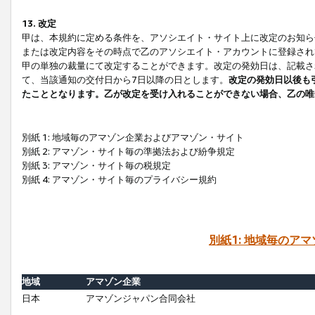
13. 改定
甲は、本規約に定める条件を、アソシエイト・サイト上に改定のお知ら
または改定内容をその時点で乙のアソシエイト・アカウントに登録され
甲の単独の裁量にて改定することができます。改定の発効日は、記載さ
て、当該通知の交付日から7日以降の日とします。
改定の発効日以後も
たこととなります。乙が改定を受け入れることができない場合、乙の唯
別紙 1: 地域毎のアマゾン企業およびアマゾン・サイト
別紙 2: アマゾン・サイト毎の準拠法および紛争規定
別紙 3: アマゾン・サイト毎の税規定
別紙 4: アマゾン・サイト毎のプライバシー規約
別紙1: 地域毎のア
地域
アマゾン企業
日本
アマゾンジャパン合同会社