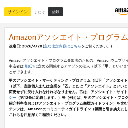
サインイン
登録
または
Amazonアソシエイト・プログラ
改定日: 2026/4/20
(
主な改定内容はこちら
をご覧ください。)
Amazonアソシエイト・プログラム参加者のための、Amazonウェブサ
申込者は
別紙1
に定める関係するアマゾンの法人（以下「
甲
」といいま
とができます。
甲のアソシエイト・マーケティング・プログラム（以下「アソシエイト
（以下、当該個人または企業を「乙」または「アソシエイト」といいま
変更せずに受け入れなければなりません。乙は、アソシエイト・サイト
シー
（第12条に定義します。）等（例えば、甲のアソシエイト・プロ
紹介料率表およびアソシエイト・プログラム商標ガイドライン）を含む本規
テンツは、Amazonのコミュニティガイドライン（報酬と引き換え
これらを注意深くご精読ください。