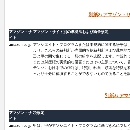
別紙2: アマゾン
アマゾン・サ
アマゾン・サイト別の準拠法および紛争規定
イト
amazon.co.jp
アソシエイト・プログラムまたは本規約に関する紛争は
より、これらの裁判所が専属的管轄裁判所および裁判地
乙と甲の間で生じうる一切の紛争を支配します。本規約
または財産権の実質的な侵害またはその主張について、
テンツにおける甲の権利は、特別、独自、顕著な特徴を
ったり十分に補填することができないものであることを
別紙3: ア
アマゾン・サ
税規定
イト
amazon.co.jp
甲は、甲がアソシエイト・プログラムに基づき乙に支払