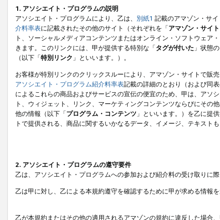
1. アソシエイト・プログラムの説明
アソシエイト・プログラムにより、乙は、
別紙1
記載のアマゾン・サイ
介料率表
に記載されたその他のサイト（それぞれを「
アマゾン・サイト
ト、ソーシャルメディアコンテンツまたはオンライン・ソフトウェア・
きます。このリンクには、甲が提供する特別な「
タグが付いた
」状態の
（以下「
特別リンク
」といいます。）。
お客様が特別リンクのクリックスルーにより、アマゾン・サイトで販売
アソシエイト・プログラム紹介料率表
記載の詳細のとおり（および同表
によるこれらの商品およびサービスの宣伝の便宜のため、甲は、アソシ
ト、ウィジェット、リンク、マーケティングコンテンツならびにその他
他の情報（以下「
プログラム・コンテンツ
」といいます。）を乙に提供
トで提供される、商品に関するいかなるデータ、イメージ、テキストも
2. アソシエイト・プログラムの遵守要件
乙は、アソシエイト・プログラムへの参加および紹介料の受け取りに際
乙は甲に対し、乙による本規約遵守を確認するために甲が求める情報を
乙が本規約またはその他の適用されるアマゾンの規約に違反した場合、