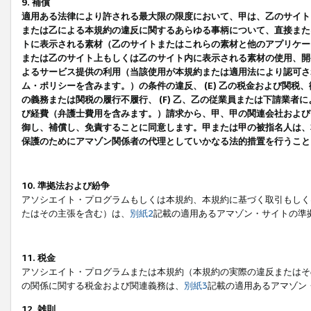
9. 補償
適用ある法律により許される最大限の限度において、甲は、乙のサイト
または乙による本規約の違反に関するあらゆる事柄について、直接または
トに表示される素材（乙のサイトまたはこれらの素材と他のアプリケーシ
または乙のサイト上もしくは乙のサイト内に表示される素材の使用、開発
よるサービス提供の利用（当該使用が本規約または適用法により認可され
ム・ポリシーを含みます。）の条件の違反、 (E) 乙の税金および関
の義務または関税の履行不履行、 (F) 乙、乙の従業員または下請業
び経費（弁護士費用を含みます。）請求から、甲、甲の関連会社および
御し、補償し、免責することに同意します。甲または甲の被指名人は、
保護のためにアマゾン関係者の代理としていかなる法的措置を行うこと
10. 準拠法および紛争
アソシエイト・プログラムもしくは本規約、本規約に基づく取引もしく
たはその主張を含む）は、
別紙2
記載の適用あるアマゾン・サイトの準
11. 税金
アソシエイト・プログラムまたは本規約（本規約の実際の違反またはそ
の関係に関する税金および関連義務は、
別紙3
記載の適用あるアマゾン
12. 雑則