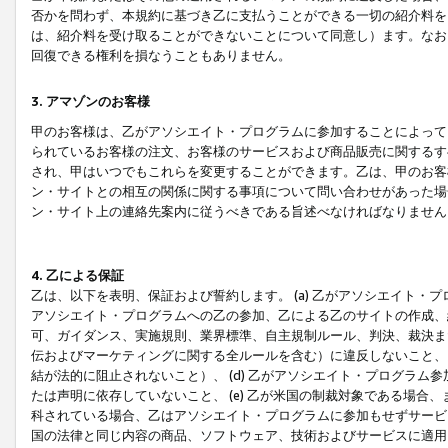
否かを問わず、本規約に基づき乙に支払うことができる一切の紹介料を
は、紹介料を受け取ることができないことについて同意し）ます。なお
回復できる権利を損なうこともありません。
3. アマゾンのお客様
甲のお客様は、乙がアソシエイト・プログラムに参加することによって
られているお客様の注文、お客様のサービスおよび商品販売に関するす
され、甲はいつでもこれらを変更することができます。乙は、甲のお客
ン・サイトとの相互の関係に関する事項について問い合わせがあった場
ン・サイト上の連絡先案内に従うべきである旨述べなければなりません
4. 乙による保証
乙は、以下を表明、保証および誓約します。 (a) 乙がアソシエイト・
アソシエイト・プログラムへの乙の参加、乙による乙のサイトの作成、
可、ガイダンス、実施規則、業界標準、自主規制ルール、判決、裁決ま
伝およびマーケティングに関する全ルールを含む）に違反しないこと、 
結が法的に阻止されないこと）、 (d) 乙がアソシエイト・プログラ
たは声明に依存していないこと、 (e) 乙が米国の制裁対象である場
科されている場合、乙はアソシエイト・プログラムに参加もせずサービス
国の法律と同じ内容の商品、ソフトウェア、技術およびサービスに適用さ