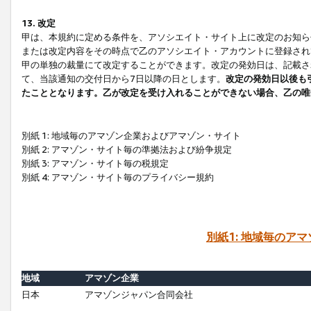
13. 改定
甲は、本規約に定める条件を、アソシエイト・サイト上に改定のお知ら
または改定内容をその時点で乙のアソシエイト・アカウントに登録され
甲の単独の裁量にて改定することができます。改定の発効日は、記載さ
て、当該通知の交付日から7日以降の日とします。
改定の発効日以後も
たこととなります。乙が改定を受け入れることができない場合、乙の唯
別紙 1: 地域毎のアマゾン企業およびアマゾン・サイト
別紙 2: アマゾン・サイト毎の準拠法および紛争規定
別紙 3: アマゾン・サイト毎の税規定
別紙 4: アマゾン・サイト毎のプライバシー規約
別紙1: 地域毎のア
地域
アマゾン企業
日本
アマゾンジャパン合同会社