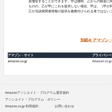
泉徴収することができます。甲は随時、乙からの税金に
ものの、乙が甲にこれを提供しない場合、甲は、（甲が
乙が当該税関連情報の提供を義務付けられる者ではない
別紙4: アマゾ
アマゾン・サイト
プライバシー
amazon.co.jp
Amazon.c
Amazonアソシエイト・プログラム運営規約
アソシエイト・プログラム・ポリシー
Amazon.co.jp 利用規約
お問い合わせ