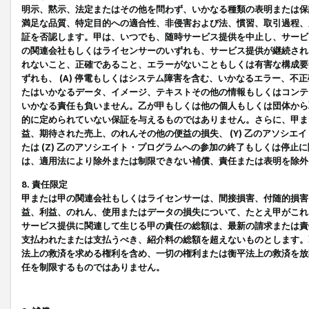
明示、黙示、法定またはその他を問わず、いかなる種類の表明または保
満足な品質、特定目的への適合性、非侵害および法、慣習、取引過程、
証を否認します。甲は、いつでも、随時サービス提供を中止し、サービ
の関連会社もしくはライセンサーのいずれも、サービス提供が継続され
れないこと、正確であること、エラーがないこともしくは有害な構成要
ずれも、 (A) 停電もしくはシステム障害を含む、いかなるエラー、不
たはいかなるデータ、イメージ、テキストその他の情報もしくはコンテ
いかなる責任も負いません。乙が甲もしくは他の個人もしくは団体から
的に定められていない保証を与えるものではありません。さらに、甲また
益、期待された売上、のれんその他の便益の損失、 (Y) 乙のアソシ
たは (Z) 乙のアソシエイト・プログラムへの参加の終了もしくは停
は、適用法により除外または制限できない補償、責任または表明を除外
8. 責任限定
甲または甲の関連会社もしくはライセンサーは、間接損害、付随的損害
益、利益、のれん、使用またはデータの損失について、たとえ甲がこれ
サービス提供に関連して生じる甲の責任の総額は、最新の請求または責
支払われたまたは支払うべき、紹介料の総額を超えないものとします。
法上の救済を求める権利を含め、一切の権利または衡平法上の救済を放
任を制限するものではありません。