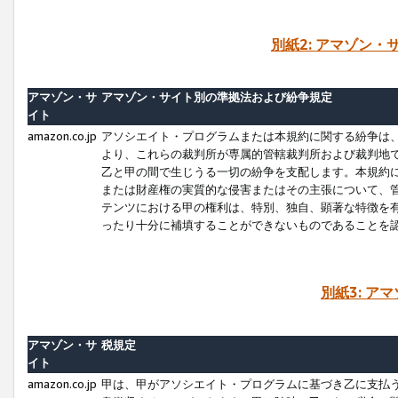
別紙2: アマゾン
アマゾン・サ
アマゾン・サイト別の準拠法および紛争規定
イト
amazon.co.jp
アソシエイト・プログラムまたは本規約に関する紛争は
より、これらの裁判所が専属的管轄裁判所および裁判地
乙と甲の間で生じうる一切の紛争を支配します。本規約
または財産権の実質的な侵害またはその主張について、
テンツにおける甲の権利は、特別、独自、顕著な特徴を
ったり十分に補填することができないものであることを
別紙3: ア
アマゾン・サ
税規定
イト
amazon.co.jp
甲は、甲がアソシエイト・プログラムに基づき乙に支払