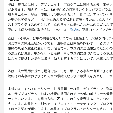
甲は、随時乙に対し、アソシエイト・プログラムに関する通知（電子メ
があります。加えて、甲は、 (a) 甲が乙の特別リンクおよびプログ
報をモニター、記録、使用および開示すること（例えば、アマゾン・サ
た甲のお客様など）、 (b) 本規約の遵守状況を確認するために乙のサイ
ストプラクティスの例として、乙のサイトに表示された乙のロゴおよび
甲による個人情報の取扱方法については、
別紙4
に記載のアマゾンプラ
乙は、 (a) 甲および甲の関連会社がいつでも（直接または間接を問わず
および甲の関連会社がいつでも（直接または間接を問わず）、乙のサイ
規約の規定を厳密に履行しない場合でも、本規約の当該規定またはその他
る決定及び更新、甲がなしうる活動、甲が本規約に基づきなしうる承認
によって提供した場合に限り、効力を有することについて、承諾および
乙は、法の運用に基づく場合であっても、甲による事前の書面による明
規約は両当事者およびそれぞれの承継人ならびに譲受人を拘束し、これ
本規約は、すべてのポリシー、付属書類、仕様書、ガイドライン、別表
ル、サブプログラム、および機能に適用されるその他のポリシーの最新
ー
」といいます。）を組み入れ、乙は、これらを遵守することについて
先します。本規約と、別のアフィリエイト・マーケティング・プログラ
ては当該契約が優先します。本規約（プログラム・ポリシーを含む）は