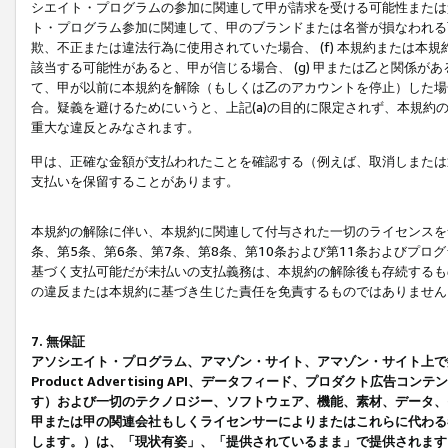
シエイト・プログラムの参加に関連して甲が請求を受ける可能性または責
ト・プログラム参加に関連して、甲のブランドまたは名誉が損なわれる可
欺、不正または違法行為に使用されていた場合、 (f) 本規約または
該当する可能性があると、甲が信じる場合、 (g) 甲または乙と関係
て、甲が以前に本規約を解除（もしくは乙のアカウントを停止）した場合
合。疑義を避けるためにいうと、上記(a)の目的に限定されず、本規約
重大な違反とみなされます。
甲は、正確な金額が支払われたことを確認する（例えば、取消しまたは
支払いを保留することがあります。
本規約の解除に伴い、本規約に関連して付与された一切のライセンスを
条、第5条、第6条、第7条、第8条、第10条および第11条およびプ
基づく支払可能だが未払いの支払義務は、本規約の解除後も存続するも
の違反または本規約に基づき生じた責任を免責するものではありません
7. 無保証
アソシエイト・プログラム、アマゾン・サイト、アマゾン・サイト上で
Product Advertising API、データフィード、プロダクト
す）および一切のテクノロジー、ソフトウェア、機能、素材、データ、
甲または甲の関連会社もしくライセンサーによりまたはこれらに代わる
します。）は、「現状有姿」、「提供されているまま」で提供されます