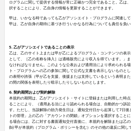
ログラムに関して提供する情報が常に正確かつ完全であること。乙は、
択することにより、乙自身の情報を更新することができます。
甲は、いかなる時であっても乙がアソシエイト・プログラムに関連して
甲は、乙が自身の期待に基づき行ういかなる行為についても責任を負い
5. 乙がアソシエイトであることの表示
乙は、乙のサイト上または甲が乙によるプログラム・コンテンツの表示ま
として、［乙の名称を挿入］は適格販売により収入を得ています。」ま
なければなりません。このような公表および適用法により求められる場
ト・プログラムへの乙の参加に関して公式な文書を表示しないものとし
の表明や誇張（甲が乙を支援、後援または支持しているという表明また
の間の関係を表明したり暗示したりしないものとします。
6. 契約期間および契約解除
本規約の期間は、乙がアソシエイト・サイトに登録または利用した時点
ることにより、（適用ある法により認められる場合は、自動的かつ訴訟
す。ただし、当該解除の効力発生日は、通知交付日から起算して7日後
トの管理」上の乙の「アカウントの閉鎖」オプションを選択することに
る場合には、乙に対する書面通知交付直後に、本規約を解除または乙のア
(b) 甲が本規約（プログラム・ポリシーを含む）のその他の違反に関し