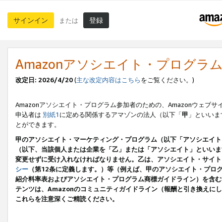
サインイン
登録
または
Amazonアソシエイト・プログラ
改定日: 2026/4/20
(
主な改定内容はこちら
をご覧ください。)
Amazonアソシエイト・プログラム参加者のための、Amazonウェブサ
申込者は
別紙1
に定める関係するアマゾンの法人（以下「
甲
」といいま
とができます。
甲のアソシエイト・マーケティング・プログラム（以下「アソシエイト
（以下、当該個人または企業を「乙」または「アソシエイト」といいま
変更せずに受け入れなければなりません。乙は、アソシエイト・サイト
シー
（第12条に定義します。）等（例えば、甲のアソシエイト・プロ
紹介料率表およびアソシエイト・プログラム商標ガイドライン）を含む本規
テンツは、Amazonのコミュニティガイドライン（報酬と引き換え
これらを注意深くご精読ください。