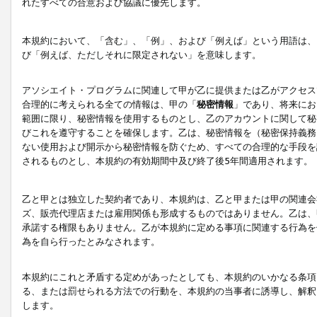
れたすべての合意および協議に優先します。
本規約において、「含む」、「例」、および「例えば」という用語は、
び「例えば、ただしそれに限定されない」を意味します。
アソシエイト・プログラムに関連して甲が乙に提供または乙がアクセス
合理的に考えられる全ての情報は、甲の「
秘密情報
」であり、将来にお
範囲に限り、秘密情報を使用するものとし、乙のアカウントに関して秘
びこれを遵守することを確保します。乙は、秘密情報を（秘密保持義務
ない使用および開示から秘密情報を防ぐため、すべての合理的な手段を
されるものとし、本規約の有効期間中及び終了後5年間適用されます。
乙と甲とは独立した契約者であり、本規約は、乙と甲または甲の関連会
ズ、販売代理店または雇用関係も形成するものではありません。乙は、
承諾する権限もありません。乙が本規約に定める事項に関連する行為を
為を自ら行ったとみなされます。
本規約にこれと矛盾する定めがあったとしても、本規約のいかなる条項
る、または罰せられる方法での行動を、本規約の当事者に誘導し、解釈
します。