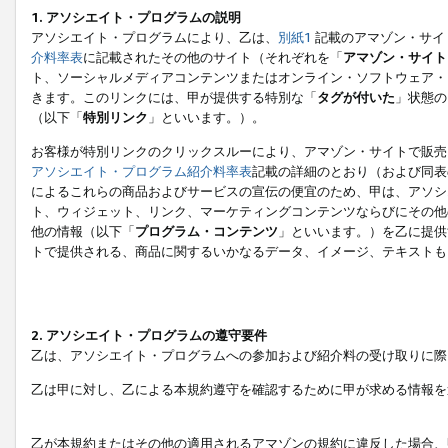
1. アソシエイト・プログラムの説明
アソシエイト・プログラムにより、乙は、
別紙1
記載のアマゾン・サイ
介料率表
に記載されたその他のサイト（それぞれを「
アマゾン・サイト
ト、ソーシャルメディアコンテンツまたはオンライン・ソフトウェア・
きます。このリンクには、甲が提供する特別な「
タグが付いた
」状態の
（以下「
特別リンク
」といいます。）。
お客様が特別リンクのクリックスルーにより、アマゾン・サイトで販売
アソシエイト・プログラム紹介料率表
記載の詳細のとおり（および同表
によるこれらの商品およびサービスの宣伝の便宜のため、甲は、アソシ
ト、ウィジェット、リンク、マーケティングコンテンツならびにその他
他の情報（以下「
プログラム・コンテンツ
」といいます。）を乙に提供
トで提供される、商品に関するいかなるデータ、イメージ、テキストも
2. アソシエイト・プログラムの遵守要件
乙は、アソシエイト・プログラムへの参加および紹介料の受け取りに際
乙は甲に対し、乙による本規約遵守を確認するために甲が求める情報を
乙が本規約またはその他の適用されるアマゾンの規約に違反した場合、