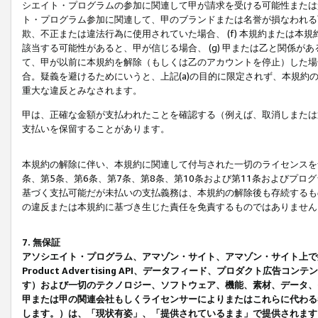
シエイト・プログラムの参加に関連して甲が請求を受ける可能性または責
ト・プログラム参加に関連して、甲のブランドまたは名誉が損なわれる可
欺、不正または違法行為に使用されていた場合、 (f) 本規約または
該当する可能性があると、甲が信じる場合、 (g) 甲または乙と関係
て、甲が以前に本規約を解除（もしくは乙のアカウントを停止）した場合
合。疑義を避けるためにいうと、上記(a)の目的に限定されず、本規約
重大な違反とみなされます。
甲は、正確な金額が支払われたことを確認する（例えば、取消しまたは
支払いを保留することがあります。
本規約の解除に伴い、本規約に関連して付与された一切のライセンスを
条、第5条、第6条、第7条、第8条、第10条および第11条およびプ
基づく支払可能だが未払いの支払義務は、本規約の解除後も存続するも
の違反または本規約に基づき生じた責任を免責するものではありません
7. 無保証
アソシエイト・プログラム、アマゾン・サイト、アマゾン・サイト上で
Product Advertising API、データフィード、プロダクト
す）および一切のテクノロジー、ソフトウェア、機能、素材、データ、
甲または甲の関連会社もしくライセンサーによりまたはこれらに代わる
します。）は、「現状有姿」、「提供されているまま」で提供されます