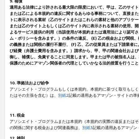
9. 補償
適用ある法律により許される最大限の限度において、甲は、乙のサイト
または乙による本規約の違反に関するあらゆる事柄について、直接または
トに表示される素材（乙のサイトまたはこれらの素材と他のアプリケーシ
または乙のサイト上もしくは乙のサイト内に表示される素材の使用、開発
よるサービス提供の利用（当該使用が本規約または適用法により認可され
ム・ポリシーを含みます。）の条件の違反、 (E) 乙の税金および関
の義務または関税の履行不履行、 (F) 乙、乙の従業員または下請業
び経費（弁護士費用を含みます。）請求から、甲、甲の関連会社および
御し、補償し、免責することに同意します。甲または甲の被指名人は、
保護のためにアマゾン関係者の代理としていかなる法的措置を行うこと
10. 準拠法および紛争
アソシエイト・プログラムもしくは本規約、本規約に基づく取引もしく
たはその主張を含む）は、
別紙2
記載の適用あるアマゾン・サイトの準
11. 税金
アソシエイト・プログラムまたは本規約（本規約の実際の違反またはそ
の関係に関する税金および関連義務は、
別紙3
記載の適用あるアマゾン
12. 雑則