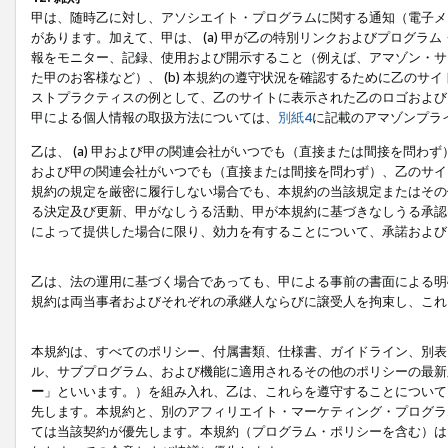
甲は、随時乙に対し、アソシエイト・プログラムに関する通知（電子メ
があります。加えて、甲は、 (a) 甲が乙の特別リンクおよびプログ
報をモニター、記録、使用および開示すること（例えば、アマゾン・サ
た甲のお客様など）、 (b) 本規約の遵守状況を確認するために乙のサイ
ストプラクティスの例として、乙のサイトに表示された乙のロゴおよび
甲による個人情報の取扱方法については、
別紙4
に記載のアマゾンプラ
乙は、 (a) 甲および甲の関連会社がいつでも（直接または間接を問わず
および甲の関連会社がいつでも（直接または間接を問わず）、乙のサイ
規約の規定を厳密に履行しない場合でも、本規約の当該規定またはその他
る決定及び更新、甲がなしうる活動、甲が本規約に基づきなしうる承認
によって提供した場合に限り、効力を有することについて、承諾および
乙は、法の運用に基づく場合であっても、甲による事前の書面による明
規約は両当事者およびそれぞれの承継人ならびに譲受人を拘束し、これ
本規約は、すべてのポリシー、付属書類、仕様書、ガイドライン、別表
ル、サブプログラム、および機能に適用されるその他のポリシーの最新
ー
」といいます。）を組み入れ、乙は、これらを遵守することについて
先します。本規約と、別のアフィリエイト・マーケティング・プログラ
ては当該契約が優先します。本規約（プログラム・ポリシーを含む）は