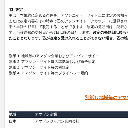
13. 改定
甲は、本規約に定める条件を、アソシエイト・サイト上に改定のお知ら
または改定内容をその時点で乙のアソシエイト・アカウントに登録され
甲の単独の裁量にて改定することができます。改定の発効日は、記載さ
て、当該通知の交付日から7日以降の日とします。
改定の発効日以後も
たこととなります。乙が改定を受け入れることができない場合、乙の唯
別紙 1: 地域毎のアマゾン企業およびアマゾン・サイト
別紙 2: アマゾン・サイト毎の準拠法および紛争規定
別紙 3: アマゾン・サイト毎の税規定
別紙 4: アマゾン・サイト毎のプライバシー規約
別紙1: 地域毎のア
地域
アマゾン企業
日本
アマゾンジャパン合同会社