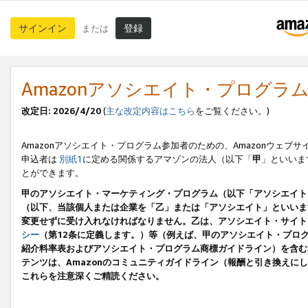
サインイン
登録
または
Amazonアソシエイト・プログラ
改定日: 2026/4/20
(
主な改定内容はこちら
をご覧ください。)
Amazonアソシエイト・プログラム参加者のための、Amazonウェブサ
申込者は
別紙1
に定める関係するアマゾンの法人（以下「
甲
」といいま
とができます。
甲のアソシエイト・マーケティング・プログラム（以下「アソシエイト
（以下、当該個人または企業を「乙」または「アソシエイト」といいま
変更せずに受け入れなければなりません。乙は、アソシエイト・サイト
シー
（第12条に定義します。）等（例えば、甲のアソシエイト・プロ
紹介料率表およびアソシエイト・プログラム商標ガイドライン）を含む本規
テンツは、Amazonのコミュニティガイドライン（報酬と引き換え
これらを注意深くご精読ください。