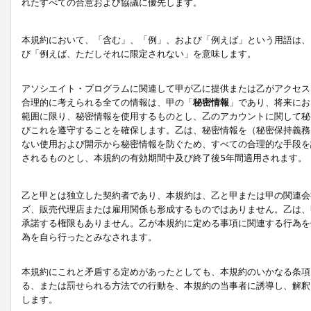
れたすべての合意および協議に優先します。
本規約において、「含む」、「例」、および「例えば」という用語は、
び「例えば、ただしそれに限定されない」を意味します。
アソシエイト・プログラムに関連して甲が乙に提供または乙がアクセス
合理的に考えられる全ての情報は、甲の「
秘密情報
」であり、将来にお
範囲に限り、秘密情報を使用するものとし、乙のアカウントに関して秘
びこれを遵守することを確保します。乙は、秘密情報を（秘密保持義務
ない使用および開示から秘密情報を防ぐため、すべての合理的な手段を
されるものとし、本規約の有効期間中及び終了後5年間適用されます。
乙と甲とは独立した契約者であり、本規約は、乙と甲または甲の関連会
ズ、販売代理店または雇用関係も形成するものではありません。乙は、
承諾する権限もありません。乙が本規約に定める事項に関連する行為を
為を自ら行ったとみなされます。
本規約にこれと矛盾する定めがあったとしても、本規約のいかなる条項
る、または罰せられる方法での行動を、本規約の当事者に誘導し、解釈
します。