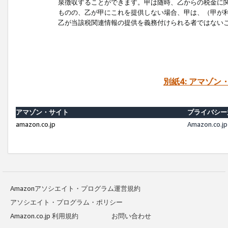
泉徴収することができます。甲は随時、乙からの税金に
ものの、乙が甲にこれを提供しない場合、甲は、（甲が
乙が当該税関連情報の提供を義務付けられる者ではない
別紙4: アマゾ
アマゾン・サイト
プライバシー
amazon.co.jp
Amazon.c
Amazonアソシエイト・プログラム運営規約
アソシエイト・プログラム・ポリシー
Amazon.co.jp 利用規約
お問い合わせ