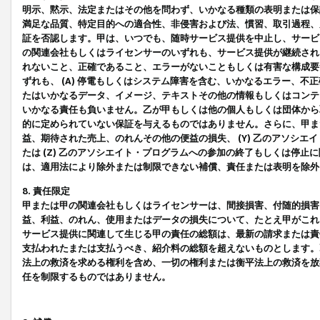
明示、黙示、法定またはその他を問わず、いかなる種類の表明または保
満足な品質、特定目的への適合性、非侵害および法、慣習、取引過程、
証を否認します。甲は、いつでも、随時サービス提供を中止し、サービ
の関連会社もしくはライセンサーのいずれも、サービス提供が継続され
れないこと、正確であること、エラーがないこともしくは有害な構成要
ずれも、 (A) 停電もしくはシステム障害を含む、いかなるエラー、不
たはいかなるデータ、イメージ、テキストその他の情報もしくはコンテ
いかなる責任も負いません。乙が甲もしくは他の個人もしくは団体から
的に定められていない保証を与えるものではありません。さらに、甲また
益、期待された売上、のれんその他の便益の損失、 (Y) 乙のアソシ
たは (Z) 乙のアソシエイト・プログラムへの参加の終了もしくは停
は、適用法により除外または制限できない補償、責任または表明を除外
8. 責任限定
甲または甲の関連会社もしくはライセンサーは、間接損害、付随的損害
益、利益、のれん、使用またはデータの損失について、たとえ甲がこれ
サービス提供に関連して生じる甲の責任の総額は、最新の請求または責
支払われたまたは支払うべき、紹介料の総額を超えないものとします。
法上の救済を求める権利を含め、一切の権利または衡平法上の救済を放
任を制限するものではありません。