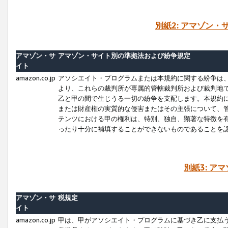
別紙2: アマゾン
アマゾン・サ
アマゾン・サイト別の準拠法および紛争規定
イト
amazon.co.jp
アソシエイト・プログラムまたは本規約に関する紛争は
より、これらの裁判所が専属的管轄裁判所および裁判地
乙と甲の間で生じうる一切の紛争を支配します。本規約
または財産権の実質的な侵害またはその主張について、
テンツにおける甲の権利は、特別、独自、顕著な特徴を
ったり十分に補填することができないものであることを
別紙3: ア
アマゾン・サ
税規定
イト
amazon.co.jp
甲は、甲がアソシエイト・プログラムに基づき乙に支払