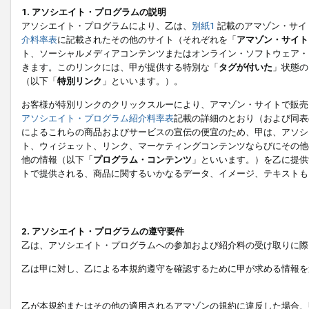
1. アソシエイト・プログラムの説明
アソシエイト・プログラムにより、乙は、
別紙1
記載のアマゾン・サイ
介料率表
に記載されたその他のサイト（それぞれを「
アマゾン・サイト
ト、ソーシャルメディアコンテンツまたはオンライン・ソフトウェア・
きます。このリンクには、甲が提供する特別な「
タグが付いた
」状態の
（以下「
特別リンク
」といいます。）。
お客様が特別リンクのクリックスルーにより、アマゾン・サイトで販売
アソシエイト・プログラム紹介料率表
記載の詳細のとおり（および同表
によるこれらの商品およびサービスの宣伝の便宜のため、甲は、アソシ
ト、ウィジェット、リンク、マーケティングコンテンツならびにその他
他の情報（以下「
プログラム・コンテンツ
」といいます。）を乙に提供
トで提供される、商品に関するいかなるデータ、イメージ、テキストも
2. アソシエイト・プログラムの遵守要件
乙は、アソシエイト・プログラムへの参加および紹介料の受け取りに際
乙は甲に対し、乙による本規約遵守を確認するために甲が求める情報を
乙が本規約またはその他の適用されるアマゾンの規約に違反した場合、