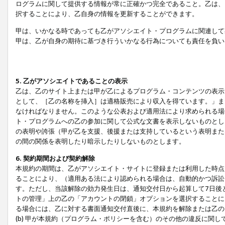
ログラムに関して提供する情報が常に正確かつ完全であること。乙は、
択することにより、乙自身の情報を更新することができます。
甲は、いかなる時であっても乙がアソシエイト・プログラムに関連して
甲は、乙が自身の期待に基づき行ういかなる行為についても責任を負い
5. 乙がアソシエイトであることの表示
乙は、乙のサイト上または甲が乙によるプログラム・コンテンツの表示ま
として、［乙の名称を挿入］は適格販売により収入を得ています。」ま
なければなりません。このような公表および適用法により求められる場
ト・プログラムへの乙の参加に関して公式な文書を表示しないものとし
の表明や誇張（甲が乙を支援、後援または支持しているという表明また
の間の関係を表明したり暗示したりしないものとします。
6. 契約期間および契約解除
本規約の期間は、乙がアソシエイト・サイトに登録または利用した時点
ることにより、（適用ある法により認められる場合は、自動的かつ訴訟
す。ただし、当該解除の効力発生日は、通知交付日から起算して7日後
トの管理」上の乙の「アカウントの閉鎖」オプションを選択することに
る場合には、乙に対する書面通知交付直後に、本規約を解除または乙のア
(b) 甲が本規約（プログラム・ポリシーを含む）のその他の違反に関し