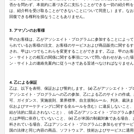
否かを問わず、本規約に基づき乙に支払うことができる一切の紹介料を
は、紹介料を受け取ることができないことについて同意し）ます。なお
回復できる権利を損なうこともありません。
3. アマゾンのお客様
甲のお客様は、乙がアソシエイト・プログラムに参加することによって
られているお客様の注文、お客様のサービスおよび商品販売に関するす
され、甲はいつでもこれらを変更することができます。乙は、甲のお客
ン・サイトとの相互の関係に関する事項について問い合わせがあった場
ン・サイト上の連絡先案内に従うべきである旨述べなければなりません
4. 乙による保証
乙は、以下を表明、保証および誓約します。 (a) 乙がアソシエイト・
アソシエイト・プログラムへの乙の参加、乙による乙のサイトの作成、
可、ガイダンス、実施規則、業界標準、自主規制ルール、判決、裁決ま
伝およびマーケティングに関する全ルールを含む）に違反しないこと、 
結が法的に阻止されないこと）、 (d) 乙がアソシエイト・プログラ
たは声明に依存していないこと、 (e) 乙が米国の制裁対象である場
科されている場合、乙はアソシエイト・プログラムに参加もせずサービス
国の法律と同じ内容の商品、ソフトウェア、技術およびサービスに適用さ