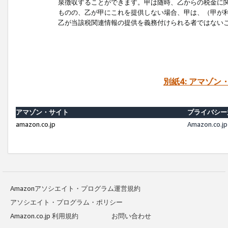
泉徴収することができます。甲は随時、乙からの税金に
ものの、乙が甲にこれを提供しない場合、甲は、（甲が
乙が当該税関連情報の提供を義務付けられる者ではない
別紙4: アマゾ
アマゾン・サイト
プライバシー
amazon.co.jp
Amazon.c
Amazonアソシエイト・プログラム運営規約
アソシエイト・プログラム・ポリシー
Amazon.co.jp 利用規約
お問い合わせ