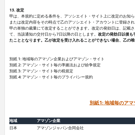
13. 改定
甲は、本規約に定める条件を、アソシエイト・サイト上に改定のお知ら
または改定内容をその時点で乙のアソシエイト・アカウントに登録され
甲の単独の裁量にて改定することができます。改定の発効日は、記載さ
て、当該通知の交付日から7日以降の日とします。
改定の発効日以後も
たこととなります。乙が改定を受け入れることができない場合、乙の唯
別紙 1: 地域毎のアマゾン企業およびアマゾン・サイト
別紙 2: アマゾン・サイト毎の準拠法および紛争規定
別紙 3: アマゾン・サイト毎の税規定
別紙 4: アマゾン・サイト毎のプライバシー規約
別紙1: 地域毎のア
地域
アマゾン企業
日本
アマゾンジャパン合同会社