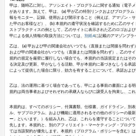
甲は、随時乙に対し、アソシエイト・プログラムに関する通知（電子メ
があります。加えて、甲は、 (a) 甲が乙の特別リンクおよびプログ
報をモニター、記録、使用および開示すること（例えば、アマゾン・サ
た甲のお客様など）、 (b) 本規約の遵守状況を確認するために乙のサイ
ストプラクティスの例として、乙のサイトに表示された乙のロゴおよび
甲による個人情報の取扱方法については、
別紙4
に記載のアマゾンプラ
乙は、 (a) 甲および甲の関連会社がいつでも（直接または間接を問わず
および甲の関連会社がいつでも（直接または間接を問わず）、乙のサイ
規約の規定を厳密に履行しない場合でも、本規約の当該規定またはその他
る決定及び更新、甲がなしうる活動、甲が本規約に基づきなしうる承認
によって提供した場合に限り、効力を有することについて、承諾および
乙は、法の運用に基づく場合であっても、甲による事前の書面による明
規約は両当事者およびそれぞれの承継人ならびに譲受人を拘束し、これ
本規約は、すべてのポリシー、付属書類、仕様書、ガイドライン、別表
ル、サブプログラム、および機能に適用されるその他のポリシーの最新
ー
」といいます。）を組み入れ、乙は、これらを遵守することについて
先します。本規約と、別のアフィリエイト・マーケティング・プログラ
ては当該契約が優先します。本規約（プログラム・ポリシーを含む）は