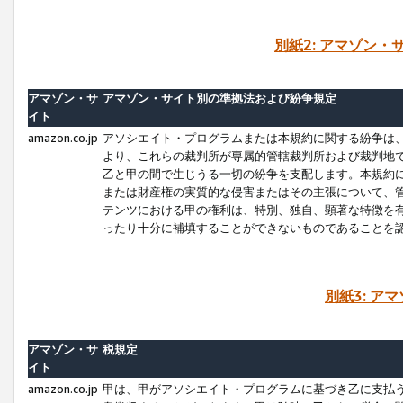
別紙2: アマゾン
アマゾン・サ
アマゾン・サイト別の準拠法および紛争規定
イト
amazon.co.jp
アソシエイト・プログラムまたは本規約に関する紛争は
より、これらの裁判所が専属的管轄裁判所および裁判地
乙と甲の間で生じうる一切の紛争を支配します。本規約
または財産権の実質的な侵害またはその主張について、
テンツにおける甲の権利は、特別、独自、顕著な特徴を
ったり十分に補填することができないものであることを
別紙3: ア
アマゾン・サ
税規定
イト
amazon.co.jp
甲は、甲がアソシエイト・プログラムに基づき乙に支払