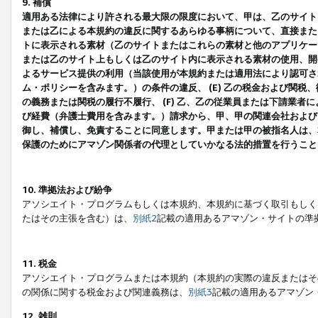
9. 補償
適用ある法律により許される最大限の限度において、甲は、乙のサイト
または乙による本規約の違反に関するあらゆる事柄について、直接または
トに表示される素材（乙のサイトまたはこれらの素材と他のアプリケーシ
または乙のサイト上もしくは乙のサイト内に表示される素材の使用、開発
よるサービス提供の利用（当該使用が本規約または適用法により認可され
ム・ポリシーを含みます。）の条件の違反、 (E) 乙の税金および関
の義務または関税の履行不履行、 (F) 乙、乙の従業員または下請業
び経費（弁護士費用を含みます。）請求から、甲、甲の関連会社および
御し、補償し、免責することに同意します。甲または甲の被指名人は、
保護のためにアマゾン関係者の代理としていかなる法的措置を行うこと
10. 準拠法および紛争
アソシエイト・プログラムもしくは本規約、本規約に基づく取引もしく
たはその主張を含む）は、
別紙2
記載の適用あるアマゾン・サイトの準
11. 税金
アソシエイト・プログラムまたは本規約（本規約の実際の違反またはそ
の関係に関する税金および関連義務は、
別紙3
記載の適用あるアマゾン
12. 雑則