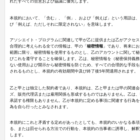
れたすべての合意および協議に優先します。
本規約において、「含む」、「例」、および「例えば」という用語は、
び「例えば、ただしそれに限定されない」を意味します。
アソシエイト・プログラムに関連して甲が乙に提供または乙がアクセス
合理的に考えられる全ての情報は、甲の「
秘密情報
」であり、将来にお
範囲に限り、秘密情報を使用するものとし、乙のアカウントに関して秘
びこれを遵守することを確保します。乙は、秘密情報を（秘密保持義務
ない使用および開示から秘密情報を防ぐため、すべての合理的な手段を
されるものとし、本規約の有効期間中及び終了後5年間適用されます。
乙と甲とは独立した契約者であり、本規約は、乙と甲または甲の関連会
ズ、販売代理店または雇用関係も形成するものではありません。乙は、
承諾する権限もありません。乙が本規約に定める事項に関連する行為を
為を自ら行ったとみなされます。
本規約にこれと矛盾する定めがあったとしても、本規約のいかなる条項
る、または罰せられる方法での行動を、本規約の当事者に誘導し、解釈
します。