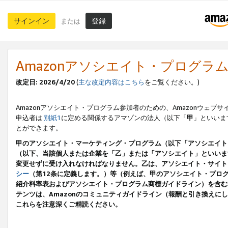
サインイン
登録
または
Amazonアソシエイト・プログラ
改定日: 2026/4/20
(
主な改定内容はこちら
をご覧ください。)
Amazonアソシエイト・プログラム参加者のための、Amazonウェブサ
申込者は
別紙1
に定める関係するアマゾンの法人（以下「
甲
」といいま
とができます。
甲のアソシエイト・マーケティング・プログラム（以下「アソシエイト
（以下、当該個人または企業を「乙」または「アソシエイト」といいま
変更せずに受け入れなければなりません。乙は、アソシエイト・サイト
シー
（第12条に定義します。）等（例えば、甲のアソシエイト・プロ
紹介料率表およびアソシエイト・プログラム商標ガイドライン）を含む本規
テンツは、Amazonのコミュニティガイドライン（報酬と引き換え
これらを注意深くご精読ください。