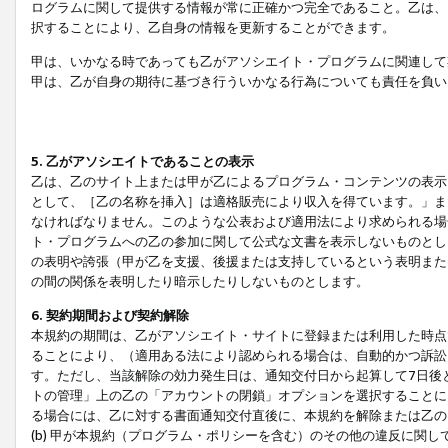
ログラムに関して提供する情報が常に正確かつ完全であること。乙は、
択することにより、乙自身の情報を更新することができます。
甲は、いかなる時であっても乙がアソシエイト・プログラムに関連して
甲は、乙が自身の期待に基づき行ういかなる行為についても責任を負い
5. 乙がアソシエイトであることの表示
乙は、乙のサイト上または甲が乙によるプログラム・コンテンツの表示ま
として、［乙の名称を挿入］は適格販売により収入を得ています。」ま
なければなりません。このような公表および適用法により求められる場
ト・プログラムへの乙の参加に関して公式な文書を表示しないものとし
の表明や誇張（甲が乙を支援、後援または支持しているという表明また
の間の関係を表明したり暗示したりしないものとします。
6. 契約期間および契約解除
本規約の期間は、乙がアソシエイト・サイトに登録または利用した時点
ることにより、（適用ある法により認められる場合は、自動的かつ訴訟
す。ただし、当該解除の効力発生日は、通知交付日から起算して7日後
トの管理」上の乙の「アカウントの閉鎖」オプションを選択することに
る場合には、乙に対する書面通知交付直後に、本規約を解除または乙のア
(b) 甲が本規約（プログラム・ポリシーを含む）のその他の違反に関し