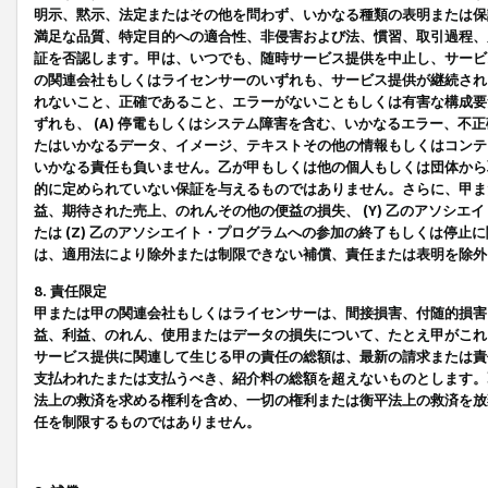
明示、黙示、法定またはその他を問わず、いかなる種類の表明または保
満足な品質、特定目的への適合性、非侵害および法、慣習、取引過程、
証を否認します。甲は、いつでも、随時サービス提供を中止し、サービ
の関連会社もしくはライセンサーのいずれも、サービス提供が継続され
れないこと、正確であること、エラーがないこともしくは有害な構成要
ずれも、 (A) 停電もしくはシステム障害を含む、いかなるエラー、不
たはいかなるデータ、イメージ、テキストその他の情報もしくはコンテ
いかなる責任も負いません。乙が甲もしくは他の個人もしくは団体から
的に定められていない保証を与えるものではありません。さらに、甲また
益、期待された売上、のれんその他の便益の損失、 (Y) 乙のアソシ
たは (Z) 乙のアソシエイト・プログラムへの参加の終了もしくは停
は、適用法により除外または制限できない補償、責任または表明を除外
8. 責任限定
甲または甲の関連会社もしくはライセンサーは、間接損害、付随的損害
益、利益、のれん、使用またはデータの損失について、たとえ甲がこれ
サービス提供に関連して生じる甲の責任の総額は、最新の請求または責
支払われたまたは支払うべき、紹介料の総額を超えないものとします。
法上の救済を求める権利を含め、一切の権利または衡平法上の救済を放
任を制限するものではありません。