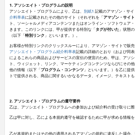
1. アソシエイト・プログラムの説明
アソシエイト・プログラムにより、乙は、
別紙1
記載のアマゾン・サイ
介料率表
に記載されたその他のサイト（それぞれを「
アマゾン・サイト
ト、ソーシャルメディアコンテンツまたはオンライン・ソフトウェア・
きます。このリンクには、甲が提供する特別な「
タグが付いた
」状態の
（以下「
特別リンク
」といいます。）。
お客様が特別リンクのクリックスルーにより、アマゾン・サイトで販売
アソシエイト・プログラム紹介料率表
記載の詳細のとおり（および同表
によるこれらの商品およびサービスの宣伝の便宜のため、甲は、アソシ
ト、ウィジェット、リンク、マーケティングコンテンツならびにその他
他の情報（以下「
プログラム・コンテンツ
」といいます。）を乙に提供
トで提供される、商品に関するいかなるデータ、イメージ、テキストも
2. アソシエイト・プログラムの遵守要件
乙は、アソシエイト・プログラムへの参加および紹介料の受け取りに際
乙は甲に対し、乙による本規約遵守を確認するために甲が求める情報を
乙が本規約またはその他の適用されるアマゾンの規約に違反した場合、