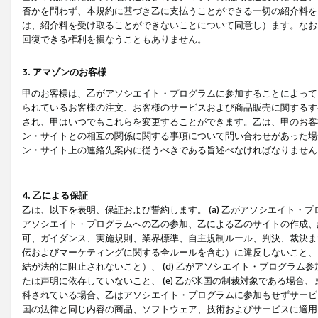
否かを問わず、本規約に基づき乙に支払うことができる一切の紹介料を
は、紹介料を受け取ることができないことについて同意し）ます。なお
回復できる権利を損なうこともありません。
3. アマゾンのお客様
甲のお客様は、乙がアソシエイト・プログラムに参加することによって
られているお客様の注文、お客様のサービスおよび商品販売に関するす
され、甲はいつでもこれらを変更することができます。乙は、甲のお客
ン・サイトとの相互の関係に関する事項について問い合わせがあった場
ン・サイト上の連絡先案内に従うべきである旨述べなければなりません
4. 乙による保証
乙は、以下を表明、保証および誓約します。 (a) 乙がアソシエイト・
アソシエイト・プログラムへの乙の参加、乙による乙のサイトの作成、
可、ガイダンス、実施規則、業界標準、自主規制ルール、判決、裁決ま
伝およびマーケティングに関する全ルールを含む）に違反しないこと、 
結が法的に阻止されないこと）、 (d) 乙がアソシエイト・プログラ
たは声明に依存していないこと、 (e) 乙が米国の制裁対象である場
科されている場合、乙はアソシエイト・プログラムに参加もせずサービス
国の法律と同じ内容の商品、ソフトウェア、技術およびサービスに適用さ