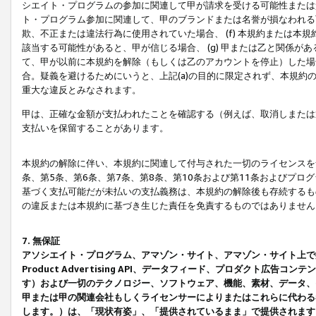
シエイト・プログラムの参加に関連して甲が請求を受ける可能性または責
ト・プログラム参加に関連して、甲のブランドまたは名誉が損なわれる可
欺、不正または違法行為に使用されていた場合、 (f) 本規約または
該当する可能性があると、甲が信じる場合、 (g) 甲または乙と関係
て、甲が以前に本規約を解除（もしくは乙のアカウントを停止）した場合
合。疑義を避けるためにいうと、上記(a)の目的に限定されず、本規約
重大な違反とみなされます。
甲は、正確な金額が支払われたことを確認する（例えば、取消しまたは
支払いを保留することがあります。
本規約の解除に伴い、本規約に関連して付与された一切のライセンスを
条、第5条、第6条、第7条、第8条、第10条および第11条およびプ
基づく支払可能だが未払いの支払義務は、本規約の解除後も存続するも
の違反または本規約に基づき生じた責任を免責するものではありません
7. 無保証
アソシエイト・プログラム、アマゾン・サイト、アマゾン・サイト上で
Product Advertising API、データフィード、プロダクト
す）および一切のテクノロジー、ソフトウェア、機能、素材、データ、
甲または甲の関連会社もしくライセンサーによりまたはこれらに代わる
します。）は、「現状有姿」、「提供されているまま」で提供されます