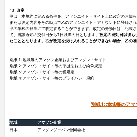
13. 改定
甲は、本規約に定める条件を、アソシエイト・サイト上に改定のお知ら
または改定内容をその時点で乙のアソシエイト・アカウントに登録され
甲の単独の裁量にて改定することができます。改定の発効日は、記載さ
て、当該通知の交付日から7日以降の日とします。
改定の発効日以後も
たこととなります。乙が改定を受け入れることができない場合、乙の唯
別紙 1: 地域毎のアマゾン企業およびアマゾン・サイト
別紙 2: アマゾン・サイト毎の準拠法および紛争規定
別紙 3: アマゾン・サイト毎の税規定
別紙 4: アマゾン・サイト毎のプライバシー規約
別紙1: 地域毎のア
地域
アマゾン企業
日本
アマゾンジャパン合同会社