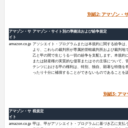
別紙2: アマゾン
アマゾン・サ
アマゾン・サイト別の準拠法および紛争規定
イト
amazon.co.jp
アソシエイト・プログラムまたは本規約に関する紛争は
より、これらの裁判所が専属的管轄裁判所および裁判地
乙と甲の間で生じうる一切の紛争を支配します。本規約
または財産権の実質的な侵害またはその主張について、
テンツにおける甲の権利は、特別、独自、顕著な特徴を
ったり十分に補填することができないものであることを
別紙3: ア
アマゾン・サ
税規定
イト
amazon.co.jp
甲は、甲がアソシエイト・プログラムに基づき乙に支払