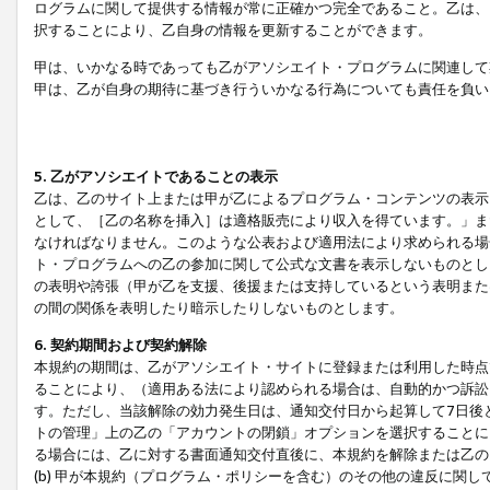
ログラムに関して提供する情報が常に正確かつ完全であること。乙は、
択することにより、乙自身の情報を更新することができます。
甲は、いかなる時であっても乙がアソシエイト・プログラムに関連して
甲は、乙が自身の期待に基づき行ういかなる行為についても責任を負い
5. 乙がアソシエイトであることの表示
乙は、乙のサイト上または甲が乙によるプログラム・コンテンツの表示ま
として、［乙の名称を挿入］は適格販売により収入を得ています。」ま
なければなりません。このような公表および適用法により求められる場
ト・プログラムへの乙の参加に関して公式な文書を表示しないものとし
の表明や誇張（甲が乙を支援、後援または支持しているという表明また
の間の関係を表明したり暗示したりしないものとします。
6. 契約期間および契約解除
本規約の期間は、乙がアソシエイト・サイトに登録または利用した時点
ることにより、（適用ある法により認められる場合は、自動的かつ訴訟
す。ただし、当該解除の効力発生日は、通知交付日から起算して7日後
トの管理」上の乙の「アカウントの閉鎖」オプションを選択することに
る場合には、乙に対する書面通知交付直後に、本規約を解除または乙のア
(b) 甲が本規約（プログラム・ポリシーを含む）のその他の違反に関し