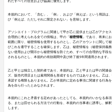
れたすべての合意および協議に優先します。
本規約において、「含む」、「例」、および「例えば」という用語は、
び「例えば、ただしそれに限定されない」を意味します。
アソシエイト・プログラムに関連して甲が乙に提供または乙がアクセス
合理的に考えられる全ての情報は、甲の「
秘密情報
」であり、将来にお
範囲に限り、秘密情報を使用するものとし、乙のアカウントに関して秘
びこれを遵守することを確保します。乙は、秘密情報を（秘密保持義務
ない使用および開示から秘密情報を防ぐため、すべての合理的な手段を
されるものとし、本規約の有効期間中及び終了後5年間適用されます。
乙と甲とは独立した契約者であり、本規約は、乙と甲または甲の関連会
ズ、販売代理店または雇用関係も形成するものではありません。乙は、
承諾する権限もありません。乙が本規約に定める事項に関連する行為を
為を自ら行ったとみなされます。
本規約にこれと矛盾する定めがあったとしても、本規約のいかなる条項
る、または罰せられる方法での行動を、本規約の当事者に誘導し、解釈
します。