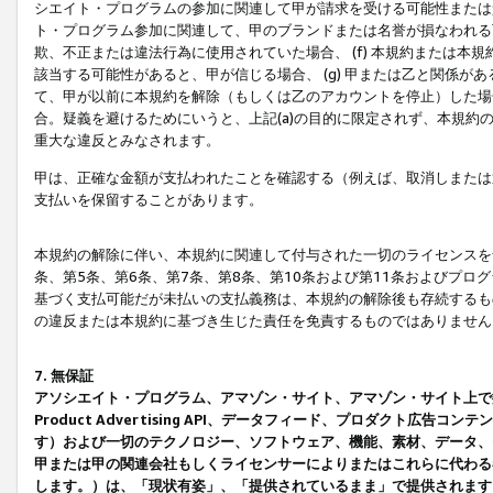
シエイト・プログラムの参加に関連して甲が請求を受ける可能性または責
ト・プログラム参加に関連して、甲のブランドまたは名誉が損なわれる可
欺、不正または違法行為に使用されていた場合、 (f) 本規約または
該当する可能性があると、甲が信じる場合、 (g) 甲または乙と関係
て、甲が以前に本規約を解除（もしくは乙のアカウントを停止）した場合
合。疑義を避けるためにいうと、上記(a)の目的に限定されず、本規約
重大な違反とみなされます。
甲は、正確な金額が支払われたことを確認する（例えば、取消しまたは
支払いを保留することがあります。
本規約の解除に伴い、本規約に関連して付与された一切のライセンスを
条、第5条、第6条、第7条、第8条、第10条および第11条およびプ
基づく支払可能だが未払いの支払義務は、本規約の解除後も存続するも
の違反または本規約に基づき生じた責任を免責するものではありません
7. 無保証
アソシエイト・プログラム、アマゾン・サイト、アマゾン・サイト上で
Product Advertising API、データフィード、プロダクト
す）および一切のテクノロジー、ソフトウェア、機能、素材、データ、
甲または甲の関連会社もしくライセンサーによりまたはこれらに代わる
します。）は、「現状有姿」、「提供されているまま」で提供されます