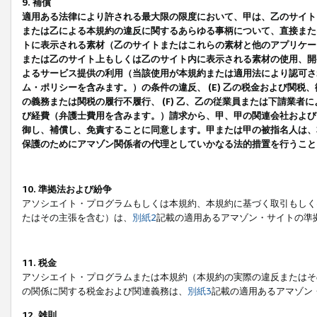
9. 補償
適用ある法律により許される最大限の限度において、甲は、乙のサイト
または乙による本規約の違反に関するあらゆる事柄について、直接または
トに表示される素材（乙のサイトまたはこれらの素材と他のアプリケーシ
または乙のサイト上もしくは乙のサイト内に表示される素材の使用、開発
よるサービス提供の利用（当該使用が本規約または適用法により認可され
ム・ポリシーを含みます。）の条件の違反、 (E) 乙の税金および関
の義務または関税の履行不履行、 (F) 乙、乙の従業員または下請業
び経費（弁護士費用を含みます。）請求から、甲、甲の関連会社および
御し、補償し、免責することに同意します。甲または甲の被指名人は、
保護のためにアマゾン関係者の代理としていかなる法的措置を行うこと
10. 準拠法および紛争
アソシエイト・プログラムもしくは本規約、本規約に基づく取引もしく
たはその主張を含む）は、
別紙2
記載の適用あるアマゾン・サイトの準
11. 税金
アソシエイト・プログラムまたは本規約（本規約の実際の違反またはそ
の関係に関する税金および関連義務は、
別紙3
記載の適用あるアマゾン
12. 雑則