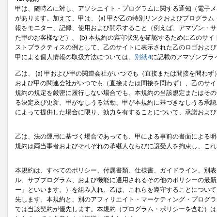
甲は、随時乙に対し、アソシエイト・プログラムに関する通知（電子メ
があります。加えて、甲は、 (a) 甲が乙の特別リンクおよびプログ
報をモニター、記録、使用および開示すること（例えば、アマゾン・サ
た甲のお客様など）、 (b) 本規約の遵守状況を確認するために乙のサイ
ストプラクティスの例として、乙のサイトに表示された乙のロゴおよび
甲による個人情報の取扱方法については、
別紙4
に記載のアマゾンプラ
乙は、 (a) 甲および甲の関連会社がいつでも（直接または間接を問わず
および甲の関連会社がいつでも（直接または間接を問わず）、乙のサイ
規約の規定を厳密に履行しない場合でも、本規約の当該規定またはその他
る決定及び更新、甲がなしうる活動、甲が本規約に基づきなしうる承認
によって提供した場合に限り、効力を有することについて、承諾および
乙は、法の運用に基づく場合であっても、甲による事前の書面による明
規約は両当事者およびそれぞれの承継人ならびに譲受人を拘束し、これ
本規約は、すべてのポリシー、付属書類、仕様書、ガイドライン、別表
ル、サブプログラム、および機能に適用されるその他のポリシーの最新
ー
」といいます。）を組み入れ、乙は、これらを遵守することについて
先します。本規約と、別のアフィリエイト・マーケティング・プログラ
ては当該契約が優先します。本規約（プログラム・ポリシーを含む）は