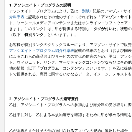
1. アソシエイト・プログラムの説明
アソシエイト・プログラムにより、乙は、
別紙1
記載のアマゾン・サイ
介料率表
に記載されたその他のサイト（それぞれを「
アマゾン・サイト
ト、ソーシャルメディアコンテンツまたはオンライン・ソフトウェア・
きます。このリンクには、甲が提供する特別な「
タグが付いた
」状態の
（以下「
特別リンク
」といいます。）。
お客様が特別リンクのクリックスルーにより、アマゾン・サイトで販売
アソシエイト・プログラム紹介料率表
記載の詳細のとおり（および同表
によるこれらの商品およびサービスの宣伝の便宜のため、甲は、アソシ
ト、ウィジェット、リンク、マーケティングコンテンツならびにその他
他の情報（以下「
プログラム・コンテンツ
」といいます。）を乙に提供
トで提供される、商品に関するいかなるデータ、イメージ、テキストも
2. アソシエイト・プログラムの遵守要件
乙は、アソシエイト・プログラムへの参加および紹介料の受け取りに際
乙は甲に対し、乙による本規約遵守を確認するために甲が求める情報を
乙が本規約またはその他の適用されるアマゾンの規約に違反した場合、