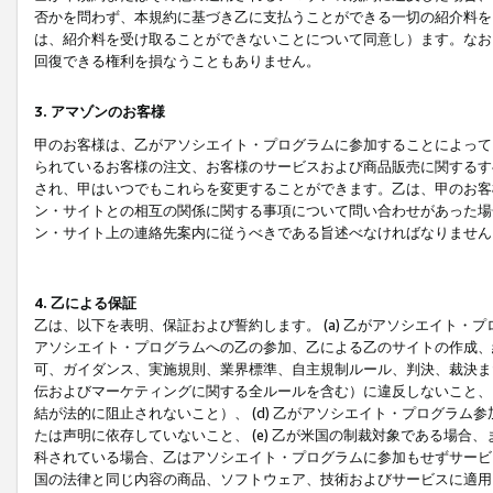
否かを問わず、本規約に基づき乙に支払うことができる一切の紹介料を
は、紹介料を受け取ることができないことについて同意し）ます。なお
回復できる権利を損なうこともありません。
3. アマゾンのお客様
甲のお客様は、乙がアソシエイト・プログラムに参加することによって
られているお客様の注文、お客様のサービスおよび商品販売に関するす
され、甲はいつでもこれらを変更することができます。乙は、甲のお客
ン・サイトとの相互の関係に関する事項について問い合わせがあった場
ン・サイト上の連絡先案内に従うべきである旨述べなければなりません
4. 乙による保証
乙は、以下を表明、保証および誓約します。 (a) 乙がアソシエイト・
アソシエイト・プログラムへの乙の参加、乙による乙のサイトの作成、
可、ガイダンス、実施規則、業界標準、自主規制ルール、判決、裁決ま
伝およびマーケティングに関する全ルールを含む）に違反しないこと、 
結が法的に阻止されないこと）、 (d) 乙がアソシエイト・プログラ
たは声明に依存していないこと、 (e) 乙が米国の制裁対象である場
科されている場合、乙はアソシエイト・プログラムに参加もせずサービス
国の法律と同じ内容の商品、ソフトウェア、技術およびサービスに適用さ