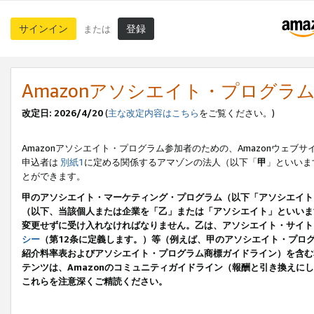
サインイン
登録
または
Amazonアソシエイト・プログラ
改定日: 2026/4/20
(
主な改定内容はこちら
をご覧ください。)
Amazonアソシエイト・プログラム参加者のための、Amazonウェブサ
申込者は
別紙1
に定める関係するアマゾンの法人（以下「
甲
」といいま
とができます。
甲のアソシエイト・マーケティング・プログラム（以下「アソシエイト
（以下、当該個人または企業を「乙」または「アソシエイト」といいま
変更せずに受け入れなければなりません。乙は、アソシエイト・サイト
シー
（第12条に定義します。）等（例えば、甲のアソシエイト・プロ
紹介料率表およびアソシエイト・プログラム商標ガイドライン）を含む本規
テンツは、Amazonのコミュニティガイドライン（報酬と引き換え
これらを注意深くご精読ください。