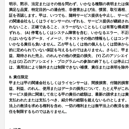
明示、黙示、法定またはその他を問わず、いかなる種類の表明または保
満足な品質、特定目的への適合性、非侵害および法、慣習、取引過程、
証を否認します。甲は、いつでも、随時サービス提供を中止し、サービ
の関連会社もしくはライセンサーのいずれも、サービス提供が継続され
れないこと、正確であること、エラーがないこともしくは有害な構成要
ずれも、 (A) 停電もしくはシステム障害を含む、いかなるエラー、不
たはいかなるデータ、イメージ、テキストその他の情報もしくはコンテ
いかなる責任も負いません。乙が甲もしくは他の個人もしくは団体から
的に定められていない保証を与えるものではありません。さらに、甲また
益、期待された売上、のれんその他の便益の損失、 (Y) 乙のアソシ
たは (Z) 乙のアソシエイト・プログラムへの参加の終了もしくは停
は、適用法により除外または制限できない補償、責任または表明を除外
8. 責任限定
甲または甲の関連会社もしくはライセンサーは、間接損害、付随的損害
益、利益、のれん、使用またはデータの損失について、たとえ甲がこれ
サービス提供に関連して生じる甲の責任の総額は、最新の請求または責
支払われたまたは支払うべき、紹介料の総額を超えないものとします。
法上の救済を求める権利を含め、一切の権利または衡平法上の救済を放
任を制限するものではありません。