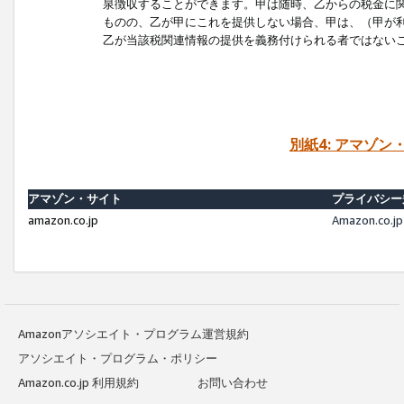
泉徴収することができます。甲は随時、乙からの税金に
ものの、乙が甲にこれを提供しない場合、甲は、（甲が
乙が当該税関連情報の提供を義務付けられる者ではない
別紙4: アマゾ
アマゾン・サイト
プライバシー
amazon.co.jp
Amazon.c
Amazonアソシエイト・プログラム運営規約
アソシエイト・プログラム・ポリシー
Amazon.co.jp 利用規約
お問い合わせ