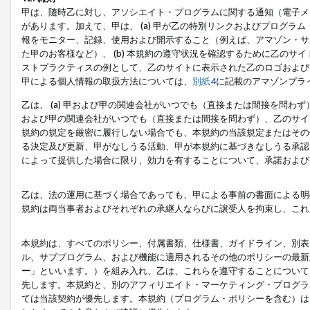
甲は、随時乙に対し、アソシエイト・プログラムに関する通知（電子メ
があります。加えて、甲は、 (a) 甲が乙の特別リンクおよびプログ
報をモニター、記録、使用および開示すること（例えば、アマゾン・サ
た甲のお客様など）、 (b) 本規約の遵守状況を確認するために乙のサイ
ストプラクティスの例として、乙のサイトに表示された乙のロゴおよび
甲による個人情報の取扱方法については、
別紙4
に記載のアマゾンプラ
乙は、 (a) 甲および甲の関連会社がいつでも（直接または間接を問わず
および甲の関連会社がいつでも（直接または間接を問わず）、乙のサイ
規約の規定を厳密に履行しない場合でも、本規約の当該規定またはその他
る決定及び更新、甲がなしうる活動、甲が本規約に基づきなしうる承認
によって提供した場合に限り、効力を有することについて、承諾および
乙は、法の運用に基づく場合であっても、甲による事前の書面による明
規約は両当事者およびそれぞれの承継人ならびに譲受人を拘束し、これ
本規約は、すべてのポリシー、付属書類、仕様書、ガイドライン、別表
ル、サブプログラム、および機能に適用されるその他のポリシーの最新
ー
」といいます。）を組み入れ、乙は、これらを遵守することについて
先します。本規約と、別のアフィリエイト・マーケティング・プログラ
ては当該契約が優先します。本規約（プログラム・ポリシーを含む）は