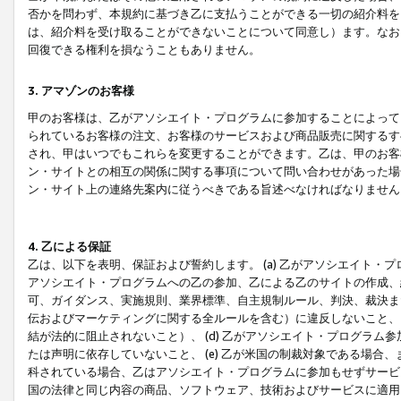
否かを問わず、本規約に基づき乙に支払うことができる一切の紹介料を
は、紹介料を受け取ることができないことについて同意し）ます。なお
回復できる権利を損なうこともありません。
3. アマゾンのお客様
甲のお客様は、乙がアソシエイト・プログラムに参加することによって
られているお客様の注文、お客様のサービスおよび商品販売に関するす
され、甲はいつでもこれらを変更することができます。乙は、甲のお客
ン・サイトとの相互の関係に関する事項について問い合わせがあった場
ン・サイト上の連絡先案内に従うべきである旨述べなければなりません
4. 乙による保証
乙は、以下を表明、保証および誓約します。 (a) 乙がアソシエイト・
アソシエイト・プログラムへの乙の参加、乙による乙のサイトの作成、
可、ガイダンス、実施規則、業界標準、自主規制ルール、判決、裁決ま
伝およびマーケティングに関する全ルールを含む）に違反しないこと、 
結が法的に阻止されないこと）、 (d) 乙がアソシエイト・プログラ
たは声明に依存していないこと、 (e) 乙が米国の制裁対象である場
科されている場合、乙はアソシエイト・プログラムに参加もせずサービス
国の法律と同じ内容の商品、ソフトウェア、技術およびサービスに適用さ