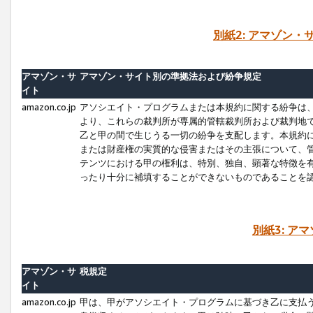
別紙2: アマゾン
アマゾン・サ
アマゾン・サイト別の準拠法および紛争規定
イト
amazon.co.jp
アソシエイト・プログラムまたは本規約に関する紛争は
より、これらの裁判所が専属的管轄裁判所および裁判地
乙と甲の間で生じうる一切の紛争を支配します。本規約
または財産権の実質的な侵害またはその主張について、
テンツにおける甲の権利は、特別、独自、顕著な特徴を
ったり十分に補填することができないものであることを
別紙3: ア
アマゾン・サ
税規定
イト
amazon.co.jp
甲は、甲がアソシエイト・プログラムに基づき乙に支払