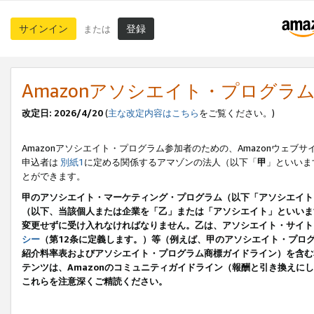
サインイン
登録
または
Amazonアソシエイト・プログラ
改定日: 2026/4/20
(
主な改定内容はこちら
をご覧ください。)
Amazonアソシエイト・プログラム参加者のための、Amazonウェブサ
申込者は
別紙1
に定める関係するアマゾンの法人（以下「
甲
」といいま
とができます。
甲のアソシエイト・マーケティング・プログラム（以下「アソシエイト
（以下、当該個人または企業を「乙」または「アソシエイト」といいま
変更せずに受け入れなければなりません。乙は、アソシエイト・サイト
シー
（第12条に定義します。）等（例えば、甲のアソシエイト・プロ
紹介料率表およびアソシエイト・プログラム商標ガイドライン）を含む本規
テンツは、Amazonのコミュニティガイドライン（報酬と引き換え
これらを注意深くご精読ください。