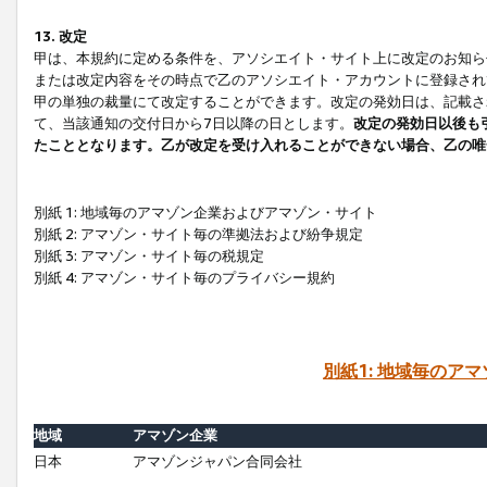
13. 改定
甲は、本規約に定める条件を、アソシエイト・サイト上に改定のお知ら
または改定内容をその時点で乙のアソシエイト・アカウントに登録され
甲の単独の裁量にて改定することができます。改定の発効日は、記載さ
て、当該通知の交付日から7日以降の日とします。
改定の発効日以後も
たこととなります。乙が改定を受け入れることができない場合、乙の唯
別紙 1: 地域毎のアマゾン企業およびアマゾン・サイト
別紙 2: アマゾン・サイト毎の準拠法および紛争規定
別紙 3: アマゾン・サイト毎の税規定
別紙 4: アマゾン・サイト毎のプライバシー規約
別紙1: 地域毎のア
地域
アマゾン企業
日本
アマゾンジャパン合同会社