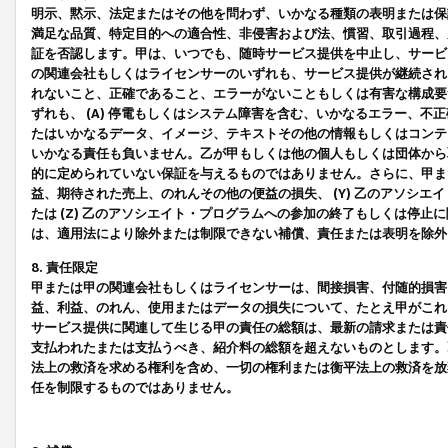
明示、黙示、法定またはその他を問わず、いかなる種類の表明または保
満足な品質、特定目的への適合性、非侵害および法、慣習、取引過程、
証を否認します。甲は、いつでも、随時サービス提供を中止し、サービ
の関連会社もしくはライセンサーのいずれも、サービス提供が継続され
れないこと、正確であること、エラーがないこともしくは有害な構成要
ずれも、 (A) 停電もしくはシステム障害を含む、いかなるエラー、不
たはいかなるデータ、イメージ、テキストその他の情報もしくはコンテ
いかなる責任も負いません。乙が甲もしくは他の個人もしくは団体から
的に定められていない保証を与えるものではありません。さらに、甲また
益、期待された売上、のれんその他の便益の損失、 (Y) 乙のアソシ
たは (Z) 乙のアソシエイト・プログラムへの参加の終了もしくは停
は、適用法により除外または制限できない補償、責任または表明を除外
8. 責任限定
甲または甲の関連会社もしくはライセンサーは、間接損害、付随的損害
益、利益、のれん、使用またはデータの損失について、たとえ甲がこれ
サービス提供に関連して生じる甲の責任の総額は、最新の請求または責
支払われたまたは支払うべき、紹介料の総額を超えないものとします。
法上の救済を求める権利を含め、一切の権利または衡平法上の救済を放
任を制限するものではありません。