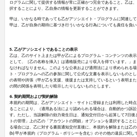
ログラムに関して提供する情報が常に正確かつ完全であること。乙は、
択することにより、乙自身の情報を更新することができます。
甲は、いかなる時であっても乙がアソシエイト・プログラムに関連して
甲は、乙が自身の期待に基づき行ういかなる行為についても責任を負い
5. 乙がアソシエイトであることの表示
乙は、乙のサイト上または甲が乙によるプログラム・コンテンツの表示ま
として、［乙の名称を挿入］は適格販売により収入を得ています。」ま
なければなりません。このような公表および適用法により求められる場
ト・プログラムへの乙の参加に関して公式な文書を表示しないものとし
の表明や誇張（甲が乙を支援、後援または支持しているという表明また
の間の関係を表明したり暗示したりしないものとします。
6. 契約期間および契約解除
本規約の期間は、乙がアソシエイト・サイトに登録または利用した時点
ることにより、（適用ある法により認められる場合は、自動的かつ訴訟
す。ただし、当該解除の効力発生日は、通知交付日から起算して7日後
トの管理」上の乙の「アカウントの閉鎖」オプションを選択することに
る場合には、乙に対する書面通知交付直後に、本規約を解除または乙のア
(b) 甲が本規約（プログラム・ポリシーを含む）のその他の違反に関し