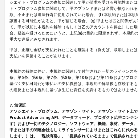
シエイト・プログラムの参加に関連して甲が請求を受ける可能性または責
ト・プログラム参加に関連して、甲のブランドまたは名誉が損なわれる可
欺、不正または違法行為に使用されていた場合、 (f) 本規約または
該当する可能性があると、甲が信じる場合、 (g) 甲または乙と関係
て、甲が以前に本規約を解除（もしくは乙のアカウントを停止）した場合
合。疑義を避けるためにいうと、上記(a)の目的に限定されず、本規約
重大な違反とみなされます。
甲は、正確な金額が支払われたことを確認する（例えば、取消しまたは
支払いを保留することがあります。
本規約の解除に伴い、本規約に関連して付与された一切のライセンスを
条、第5条、第6条、第7条、第8条、第10条および第11条およびプ
基づく支払可能だが未払いの支払義務は、本規約の解除後も存続するも
の違反または本規約に基づき生じた責任を免責するものではありません
7. 無保証
アソシエイト・プログラム、アマゾン・サイト、アマゾン・サイト上で
Product Advertising API、データフィード、プロダクト
す）および一切のテクノロジー、ソフトウェア、機能、素材、データ、
甲または甲の関連会社もしくライセンサーによりまたはこれらに代わる
します。）は、「現状有姿」、「提供されているまま」で提供されます