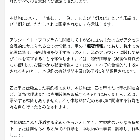
れたすべての合意および協議に優先します。
本規約において、「含む」、「例」、および「例えば」という用語は、
び「例えば、ただしそれに限定されない」を意味します。
アソシエイト・プログラムに関連して甲が乙に提供または乙がアクセス
合理的に考えられる全ての情報は、甲の「
秘密情報
」であり、将来にお
範囲に限り、秘密情報を使用するものとし、乙のアカウントに関して秘
びこれを遵守することを確保します。乙は、秘密情報を（秘密保持義務
ない使用および開示から秘密情報を防ぐため、すべての合理的な手段を
されるものとし、本規約の有効期間中及び終了後5年間適用されます。
乙と甲とは独立した契約者であり、本規約は、乙と甲または甲の関連会
ズ、販売代理店または雇用関係も形成するものではありません。乙は、
承諾する権限もありません。乙が本規約に定める事項に関連する行為を
為を自ら行ったとみなされます。
本規約にこれと矛盾する定めがあったとしても、本規約のいかなる条項
る、または罰せられる方法での行動を、本規約の当事者に誘導し、解釈
します。