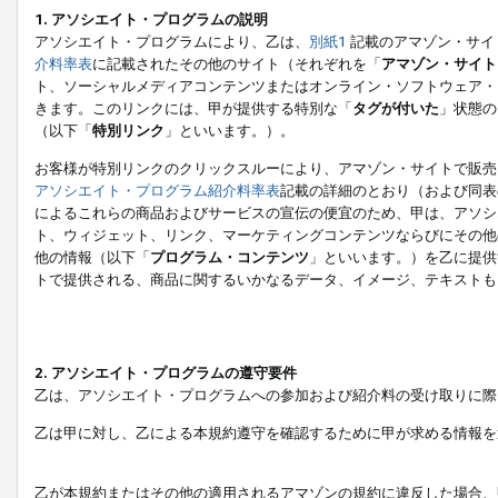
1. アソシエイト・プログラムの説明
アソシエイト・プログラムにより、乙は、
別紙1
記載のアマゾン・サイ
介料率表
に記載されたその他のサイト（それぞれを「
アマゾン・サイト
ト、ソーシャルメディアコンテンツまたはオンライン・ソフトウェア・
きます。このリンクには、甲が提供する特別な「
タグが付いた
」状態の
（以下「
特別リンク
」といいます。）。
お客様が特別リンクのクリックスルーにより、アマゾン・サイトで販売
アソシエイト・プログラム紹介料率表
記載の詳細のとおり（および同表
によるこれらの商品およびサービスの宣伝の便宜のため、甲は、アソシ
ト、ウィジェット、リンク、マーケティングコンテンツならびにその他
他の情報（以下「
プログラム・コンテンツ
」といいます。）を乙に提供
トで提供される、商品に関するいかなるデータ、イメージ、テキストも
2. アソシエイト・プログラムの遵守要件
乙は、アソシエイト・プログラムへの参加および紹介料の受け取りに際
乙は甲に対し、乙による本規約遵守を確認するために甲が求める情報を
乙が本規約またはその他の適用されるアマゾンの規約に違反した場合、