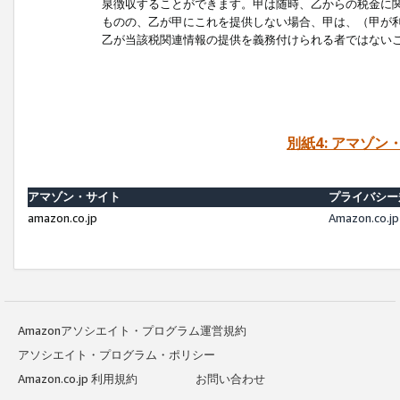
泉徴収することができます。甲は随時、乙からの税金に
ものの、乙が甲にこれを提供しない場合、甲は、（甲が
乙が当該税関連情報の提供を義務付けられる者ではない
別紙4: アマゾ
アマゾン・サイト
プライバシー
amazon.co.jp
Amazon.c
Amazonアソシエイト・プログラム運営規約
アソシエイト・プログラム・ポリシー
Amazon.co.jp 利用規約
お問い合わせ