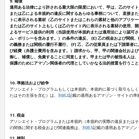
9. 補償
適用ある法律により許される最大限の限度において、甲は、乙のサイト
または乙による本規約の違反に関するあらゆる事柄について、直接または
トに表示される素材（乙のサイトまたはこれらの素材と他のアプリケーシ
または乙のサイト上もしくは乙のサイト内に表示される素材の使用、開発
よるサービス提供の利用（当該使用が本規約または適用法により認可され
ム・ポリシーを含みます。）の条件の違反、 (E) 乙の税金および関
の義務または関税の履行不履行、 (F) 乙、乙の従業員または下請業
び経費（弁護士費用を含みます。）請求から、甲、甲の関連会社および
御し、補償し、免責することに同意します。甲または甲の被指名人は、
保護のためにアマゾン関係者の代理としていかなる法的措置を行うこと
10. 準拠法および紛争
アソシエイト・プログラムもしくは本規約、本規約に基づく取引もしく
たはその主張を含む）は、
別紙2
記載の適用あるアマゾン・サイトの準
11. 税金
アソシエイト・プログラムまたは本規約（本規約の実際の違反またはそ
の関係に関する税金および関連義務は、
別紙3
記載の適用あるアマゾン
12. 雑則