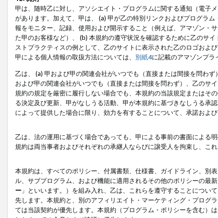
甲は、随時乙に対し、アソシエイト・プログラムに関する通知（電子メ
があります。加えて、甲は、 (a) 甲が乙の特別リンクおよびプログ
報をモニター、記録、使用および開示すること（例えば、アマゾン・サ
た甲のお客様など）、 (b) 本規約の遵守状況を確認するために乙のサイ
ストプラクティスの例として、乙のサイトに表示された乙のロゴおよび
甲による個人情報の取扱方法については、
別紙4
に記載のアマゾンプラ
乙は、 (a) 甲および甲の関連会社がいつでも（直接または間接を問わず
および甲の関連会社がいつでも（直接または間接を問わず）、乙のサイ
規約の規定を厳密に履行しない場合でも、本規約の当該規定またはその他
る決定及び更新、甲がなしうる活動、甲が本規約に基づきなしうる承認
によって提供した場合に限り、効力を有することについて、承諾および
乙は、法の運用に基づく場合であっても、甲による事前の書面による明
規約は両当事者およびそれぞれの承継人ならびに譲受人を拘束し、これ
本規約は、すべてのポリシー、付属書類、仕様書、ガイドライン、別表
ル、サブプログラム、および機能に適用されるその他のポリシーの最新
ー
」といいます。）を組み入れ、乙は、これらを遵守することについて
先します。本規約と、別のアフィリエイト・マーケティング・プログラ
ては当該契約が優先します。本規約（プログラム・ポリシーを含む）は