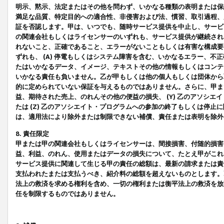
明示、黙示、法定またはその他を問わず、いかなる種類の表明または保
満足な品質、特定目的への適合性、非侵害および法、慣習、取引過程、
証を否認します。甲は、いつでも、随時サービス提供を中止し、サービ
の関連会社もしくはライセンサーのいずれも、サービス提供が継続され
れないこと、正確であること、エラーがないこともしくは有害な構成要
ずれも、 (A) 停電もしくはシステム障害を含む、いかなるエラー、不
たはいかなるデータ、イメージ、テキストその他の情報もしくはコンテ
いかなる責任も負いません。乙が甲もしくは他の個人もしくは団体から
的に定められていない保証を与えるものではありません。さらに、甲また
益、期待された売上、のれんその他の便益の損失、 (Y) 乙のアソシ
たは (Z) 乙のアソシエイト・プログラムへの参加の終了もしくは停
は、適用法により除外または制限できない補償、責任または表明を除外
8. 責任限定
甲または甲の関連会社もしくはライセンサーは、間接損害、付随的損害
益、利益、のれん、使用またはデータの損失について、たとえ甲がこれ
サービス提供に関連して生じる甲の責任の総額は、最新の請求または責
支払われたまたは支払うべき、紹介料の総額を超えないものとします。
法上の救済を求める権利を含め、一切の権利または衡平法上の救済を放
任を制限するものではありません。