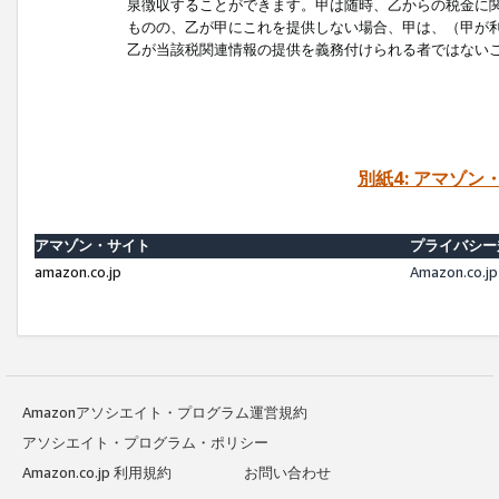
泉徴収することができます。甲は随時、乙からの税金に
ものの、乙が甲にこれを提供しない場合、甲は、（甲が
乙が当該税関連情報の提供を義務付けられる者ではない
別紙4: アマゾ
アマゾン・サイト
プライバシー
amazon.co.jp
Amazon.c
Amazonアソシエイト・プログラム運営規約
アソシエイト・プログラム・ポリシー
Amazon.co.jp 利用規約
お問い合わせ