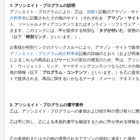
1. アソシエイト・プログラムの説明
アソシエイト・プログラムにより、乙は、
別紙1
記載のアマゾン・サイ
介料率表
に記載されたその他のサイト（それぞれを「
アマゾン・サイト
ト、ソーシャルメディアコンテンツまたはオンライン・ソフトウェア・
きます。このリンクには、甲が提供する特別な「
タグが付いた
」状態の
（以下「
特別リンク
」といいます。）。
お客様が特別リンクのクリックスルーにより、アマゾン・サイトで販売
アソシエイト・プログラム紹介料率表
記載の詳細のとおり（および同表
によるこれらの商品およびサービスの宣伝の便宜のため、甲は、アソシ
ト、ウィジェット、リンク、マーケティングコンテンツならびにその他
他の情報（以下「
プログラム・コンテンツ
」といいます。）を乙に提供
トで提供される、商品に関するいかなるデータ、イメージ、テキストも
2. アソシエイト・プログラムの遵守要件
乙は、アソシエイト・プログラムへの参加および紹介料の受け取りに際
乙は甲に対し、乙による本規約遵守を確認するために甲が求める情報を
乙が本規約またはその他の適用されるアマゾンの規約に違反した場合、