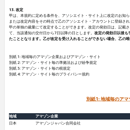
13. 改定
甲は、本規約に定める条件を、アソシエイト・サイト上に改定のお知ら
または改定内容をその時点で乙のアソシエイト・アカウントに登録され
甲の単独の裁量にて改定することができます。改定の発効日は、記載さ
て、当該通知の交付日から7日以降の日とします。
改定の発効日以後も
たこととなります。乙が改定を受け入れることができない場合、乙の唯
別紙 1: 地域毎のアマゾン企業およびアマゾン・サイト
別紙 2: アマゾン・サイト毎の準拠法および紛争規定
別紙 3: アマゾン・サイト毎の税規定
別紙 4: アマゾン・サイト毎のプライバシー規約
別紙1: 地域毎のア
地域
アマゾン企業
日本
アマゾンジャパン合同会社