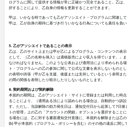
ログラムに関して提供する情報が常に正確かつ完全であること。乙は、
択することにより、乙自身の情報を更新することができます。
甲は、いかなる時であっても乙がアソシエイト・プログラムに関連して
甲は、乙が自身の期待に基づき行ういかなる行為についても責任を負い
5. 乙がアソシエイトであることの表示
乙は、乙のサイト上または甲が乙によるプログラム・コンテンツの表示ま
として、［乙の名称を挿入］は適格販売により収入を得ています。」ま
なければなりません。このような公表および適用法により求められる場
ト・プログラムへの乙の参加に関して公式な文書を表示しないものとし
の表明や誇張（甲が乙を支援、後援または支持しているという表明また
の間の関係を表明したり暗示したりしないものとします。
6. 契約期間および契約解除
本規約の期間は、乙がアソシエイト・サイトに登録または利用した時点
ることにより、（適用ある法により認められる場合は、自動的かつ訴訟
す。ただし、当該解除の効力発生日は、通知交付日から起算して7日後
トの管理」上の乙の「アカウントの閉鎖」オプションを選択することに
る場合には、乙に対する書面通知交付直後に、本規約を解除または乙のア
(b) 甲が本規約（プログラム・ポリシーを含む）のその他の違反に関し