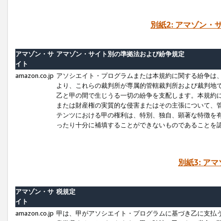
別紙2: アマゾン
アマゾン・サ
アマゾン・サイト別の準拠法および紛争規定
イト
amazon.co.jp
アソシエイト・プログラムまたは本規約に関する紛争は
より、これらの裁判所が専属的管轄裁判所および裁判地
乙と甲の間で生じうる一切の紛争を支配します。本規約
または財産権の実質的な侵害またはその主張について、
テンツにおける甲の権利は、特別、独自、顕著な特徴を
ったり十分に補填することができないものであることを
別紙3: ア
アマゾン・サ
税規定
イト
amazon.co.jp
甲は、甲がアソシエイト・プログラムに基づき乙に支払