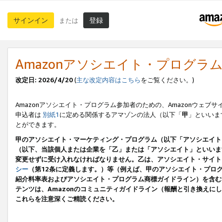
サインイン
登録
または
Amazonアソシエイト・プログラ
改定日: 2026/4/20
(
主な改定内容はこちら
をご覧ください。)
Amazonアソシエイト・プログラム参加者のための、Amazonウェブサ
申込者は
別紙1
に定める関係するアマゾンの法人（以下「
甲
」といいま
とができます。
甲のアソシエイト・マーケティング・プログラム（以下「アソシエイト
（以下、当該個人または企業を「乙」または「アソシエイト」といいま
変更せずに受け入れなければなりません。乙は、アソシエイト・サイト
シー
（第12条に定義します。）等（例えば、甲のアソシエイト・プロ
紹介料率表およびアソシエイト・プログラム商標ガイドライン）を含む本規
テンツは、Amazonのコミュニティガイドライン（報酬と引き換え
これらを注意深くご精読ください。