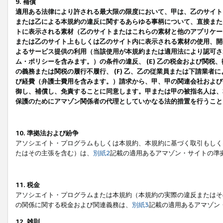
9. 補償
適用ある法律により許される最大限の限度において、甲は、乙のサイト
または乙による本規約の違反に関するあらゆる事柄について、直接または
トに表示される素材（乙のサイトまたはこれらの素材と他のアプリケーシ
または乙のサイト上もしくは乙のサイト内に表示される素材の使用、開発
よるサービス提供の利用（当該使用が本規約または適用法により認可され
ム・ポリシーを含みます。）の条件の違反、 (E) 乙の税金および関
の義務または関税の履行不履行、 (F) 乙、乙の従業員または下請業
び経費（弁護士費用を含みます。）請求から、甲、甲の関連会社および
御し、補償し、免責することに同意します。甲または甲の被指名人は、
保護のためにアマゾン関係者の代理としていかなる法的措置を行うこと
10. 準拠法および紛争
アソシエイト・プログラムもしくは本規約、本規約に基づく取引もしく
たはその主張を含む）は、
別紙2
記載の適用あるアマゾン・サイトの準
11. 税金
アソシエイト・プログラムまたは本規約（本規約の実際の違反またはそ
の関係に関する税金および関連義務は、
別紙3
記載の適用あるアマゾン
12. 雑則