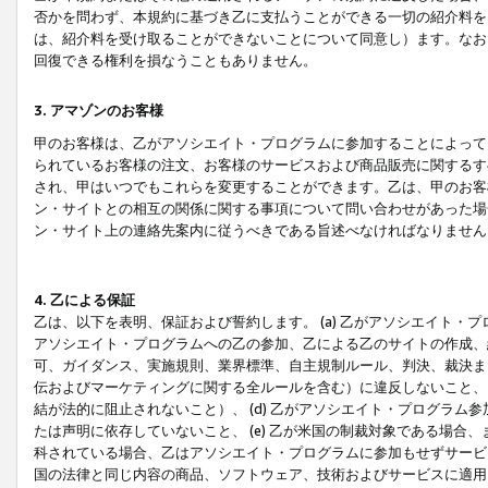
否かを問わず、本規約に基づき乙に支払うことができる一切の紹介料を
は、紹介料を受け取ることができないことについて同意し）ます。なお
回復できる権利を損なうこともありません。
3. アマゾンのお客様
甲のお客様は、乙がアソシエイト・プログラムに参加することによって
られているお客様の注文、お客様のサービスおよび商品販売に関するす
され、甲はいつでもこれらを変更することができます。乙は、甲のお客
ン・サイトとの相互の関係に関する事項について問い合わせがあった場
ン・サイト上の連絡先案内に従うべきである旨述べなければなりません
4. 乙による保証
乙は、以下を表明、保証および誓約します。 (a) 乙がアソシエイト・
アソシエイト・プログラムへの乙の参加、乙による乙のサイトの作成、
可、ガイダンス、実施規則、業界標準、自主規制ルール、判決、裁決ま
伝およびマーケティングに関する全ルールを含む）に違反しないこと、 
結が法的に阻止されないこと）、 (d) 乙がアソシエイト・プログラ
たは声明に依存していないこと、 (e) 乙が米国の制裁対象である場
科されている場合、乙はアソシエイト・プログラムに参加もせずサービス
国の法律と同じ内容の商品、ソフトウェア、技術およびサービスに適用さ