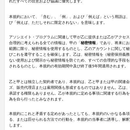
れたすべての合意および協議に優先します。
本規約において、「含む」、「例」、および「例えば」という用語は、
び「例えば、ただしそれに限定されない」を意味します。
アソシエイト・プログラムに関連して甲が乙に提供または乙がアクセス
合理的に考えられる全ての情報は、甲の「
秘密情報
」であり、将来にお
範囲に限り、秘密情報を使用するものとし、乙のアカウントに関して秘
びこれを遵守することを確保します。乙は、秘密情報を（秘密保持義務
ない使用および開示から秘密情報を防ぐため、すべての合理的な手段を
されるものとし、本規約の有効期間中及び終了後5年間適用されます。
乙と甲とは独立した契約者であり、本規約は、乙と甲または甲の関連会
ズ、販売代理店または雇用関係も形成するものではありません。乙は、
承諾する権限もありません。乙が本規約に定める事項に関連する行為を
為を自ら行ったとみなされます。
本規約にこれと矛盾する定めがあったとしても、本規約のいかなる条項
る、または罰せられる方法での行動を、本規約の当事者に誘導し、解釈
します。