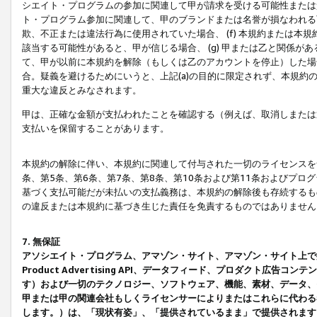
シエイト・プログラムの参加に関連して甲が請求を受ける可能性または責
ト・プログラム参加に関連して、甲のブランドまたは名誉が損なわれる可
欺、不正または違法行為に使用されていた場合、 (f) 本規約または
該当する可能性があると、甲が信じる場合、 (g) 甲または乙と関係
て、甲が以前に本規約を解除（もしくは乙のアカウントを停止）した場合
合。疑義を避けるためにいうと、上記(a)の目的に限定されず、本規約
重大な違反とみなされます。
甲は、正確な金額が支払われたことを確認する（例えば、取消しまたは
支払いを保留することがあります。
本規約の解除に伴い、本規約に関連して付与された一切のライセンスを
条、第5条、第6条、第7条、第8条、第10条および第11条およびプ
基づく支払可能だが未払いの支払義務は、本規約の解除後も存続するも
の違反または本規約に基づき生じた責任を免責するものではありません
7. 無保証
アソシエイト・プログラム、アマゾン・サイト、アマゾン・サイト上で
Product Advertising API、データフィード、プロダクト
す）および一切のテクノロジー、ソフトウェア、機能、素材、データ、
甲または甲の関連会社もしくライセンサーによりまたはこれらに代わる
します。）は、「現状有姿」、「提供されているまま」で提供されます