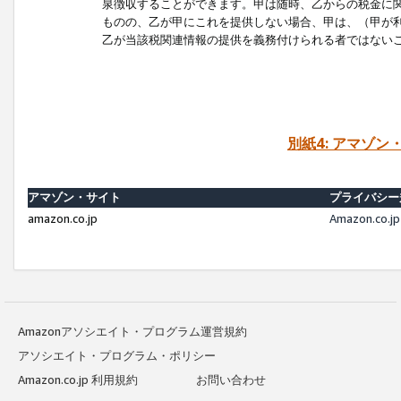
泉徴収することができます。甲は随時、乙からの税金に
ものの、乙が甲にこれを提供しない場合、甲は、（甲が
乙が当該税関連情報の提供を義務付けられる者ではない
別紙4: アマゾ
アマゾン・サイト
プライバシー
amazon.co.jp
Amazon.c
Amazonアソシエイト・プログラム運営規約
アソシエイト・プログラム・ポリシー
Amazon.co.jp 利用規約
お問い合わせ