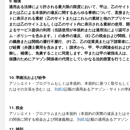
9. 補償
適用ある法律により許される最大限の限度において、甲は、乙のサイト
または乙による本規約の違反に関するあらゆる事柄について、直接または
トに表示される素材（乙のサイトまたはこれらの素材と他のアプリケーシ
または乙のサイト上もしくは乙のサイト内に表示される素材の使用、開発
よるサービス提供の利用（当該使用が本規約または適用法により認可され
ム・ポリシーを含みます。）の条件の違反、 (E) 乙の税金および関
の義務または関税の履行不履行、 (F) 乙、乙の従業員または下請業
び経費（弁護士費用を含みます。）請求から、甲、甲の関連会社および
御し、補償し、免責することに同意します。甲または甲の被指名人は、
保護のためにアマゾン関係者の代理としていかなる法的措置を行うこと
10. 準拠法および紛争
アソシエイト・プログラムもしくは本規約、本規約に基づく取引もしく
たはその主張を含む）は、
別紙2
記載の適用あるアマゾン・サイトの準
11. 税金
アソシエイト・プログラムまたは本規約（本規約の実際の違反またはそ
の関係に関する税金および関連義務は、
別紙3
記載の適用あるアマゾン
12. 雑則