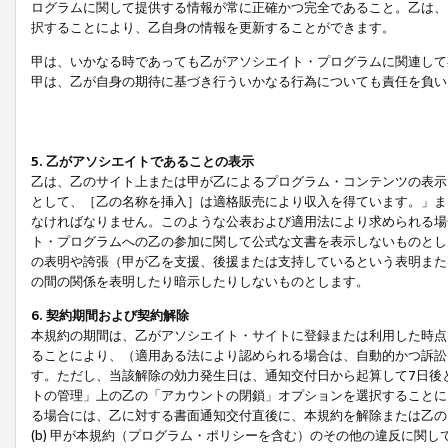
ログラムに関して提供する情報が常に正確かつ完全であること。乙は、
択することにより、乙自身の情報を更新することができます。
甲は、いかなる時であっても乙がアソシエイト・プログラムに関連して
甲は、乙が自身の期待に基づき行ういかなる行為についても責任を負い
5. 乙がアソシエイトであることの表示
乙は、乙のサイト上または甲が乙によるプログラム・コンテンツの表示ま
として、［乙の名称を挿入］は適格販売により収入を得ています。」ま
なければなりません。このような公表および適用法により求められる場
ト・プログラムへの乙の参加に関して公式な文書を表示しないものとし
の表明や誇張（甲が乙を支援、後援または支持しているという表明また
の間の関係を表明したり暗示したりしないものとします。
6. 契約期間および契約解除
本規約の期間は、乙がアソシエイト・サイトに登録または利用した時点
ることにより、（適用ある法により認められる場合は、自動的かつ訴訟
す。ただし、当該解除の効力発生日は、通知交付日から起算して7日後
トの管理」上の乙の「アカウントの閉鎖」オプションを選択することに
る場合には、乙に対する書面通知交付直後に、本規約を解除または乙のア
(b) 甲が本規約（プログラム・ポリシーを含む）のその他の違反に関し