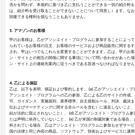
否かを問わず、本規約に基づき乙に支払うことができる一切の紹介料を
は、紹介料を受け取ることができないことについて同意し）ます。なお
回復できる権利を損なうこともありません。
3. アマゾンのお客様
甲のお客様は、乙がアソシエイト・プログラムに参加することによって
られているお客様の注文、お客様のサービスおよび商品販売に関するす
され、甲はいつでもこれらを変更することができます。乙は、甲のお客
ン・サイトとの相互の関係に関する事項について問い合わせがあった場
ン・サイト上の連絡先案内に従うべきである旨述べなければなりません
4. 乙による保証
乙は、以下を表明、保証および誓約します。 (a) 乙がアソシエイト・
アソシエイト・プログラムへの乙の参加、乙による乙のサイトの作成、
可、ガイダンス、実施規則、業界標準、自主規制ルール、判決、裁決ま
伝およびマーケティングに関する全ルールを含む）に違反しないこと、 
結が法的に阻止されないこと）、 (d) 乙がアソシエイト・プログラ
たは声明に依存していないこと、 (e) 乙が米国の制裁対象である場
科されている場合、乙はアソシエイト・プログラムに参加もせずサービス
国の法律と同じ内容の商品、ソフトウェア、技術およびサービスに適用さ