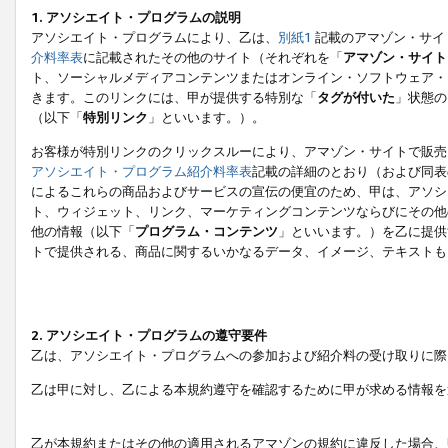
1. アソシエイト・プログラムの説明
アソシエイト・プログラムにより、乙は、
別紙1
記載のアマゾン・サイ
介料率表
に記載されたその他のサイト（それぞれを「
アマゾン・サイト
ト、ソーシャルメディアコンテンツまたはオンライン・ソフトウェア・
きます。このリンクには、甲が提供する特別な「
タグが付いた
」状態の
（以下「
特別リンク
」といいます。）。
お客様が特別リンクのクリックスルーにより、アマゾン・サイトで販売
アソシエイト・プログラム紹介料率表
記載の詳細のとおり（および同表
によるこれらの商品およびサービスの宣伝の便宜のため、甲は、アソシ
ト、ウィジェット、リンク、マーケティングコンテンツならびにその他
他の情報（以下「
プログラム・コンテンツ
」といいます。）を乙に提供
トで提供される、商品に関するいかなるデータ、イメージ、テキストも
2. アソシエイト・プログラムの遵守要件
乙は、アソシエイト・プログラムへの参加および紹介料の受け取りに際
乙は甲に対し、乙による本規約遵守を確認するために甲が求める情報を
乙が本規約またはその他の適用されるアマゾンの規約に違反した場合、