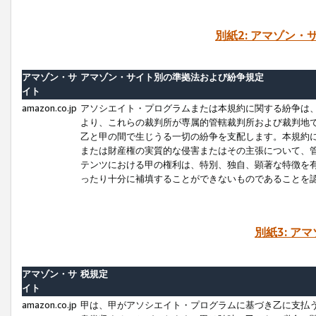
別紙2: アマゾン
アマゾン・サ
アマゾン・サイト別の準拠法および紛争規定
イト
amazon.co.jp
アソシエイト・プログラムまたは本規約に関する紛争は
より、これらの裁判所が専属的管轄裁判所および裁判地
乙と甲の間で生じうる一切の紛争を支配します。本規約
または財産権の実質的な侵害またはその主張について、
テンツにおける甲の権利は、特別、独自、顕著な特徴を
ったり十分に補填することができないものであることを
別紙3: ア
アマゾン・サ
税規定
イト
amazon.co.jp
甲は、甲がアソシエイト・プログラムに基づき乙に支払