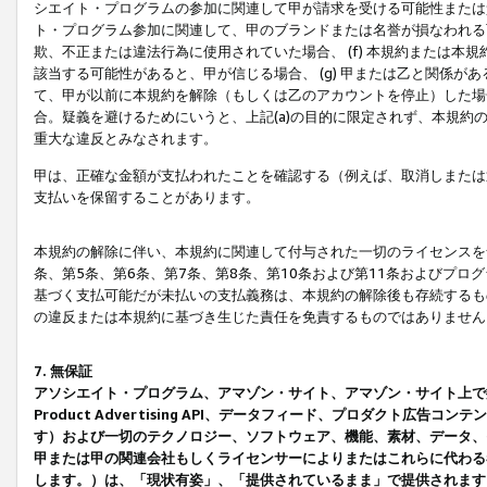
シエイト・プログラムの参加に関連して甲が請求を受ける可能性または責
ト・プログラム参加に関連して、甲のブランドまたは名誉が損なわれる可
欺、不正または違法行為に使用されていた場合、 (f) 本規約または
該当する可能性があると、甲が信じる場合、 (g) 甲または乙と関係
て、甲が以前に本規約を解除（もしくは乙のアカウントを停止）した場合
合。疑義を避けるためにいうと、上記(a)の目的に限定されず、本規約
重大な違反とみなされます。
甲は、正確な金額が支払われたことを確認する（例えば、取消しまたは
支払いを保留することがあります。
本規約の解除に伴い、本規約に関連して付与された一切のライセンスを
条、第5条、第6条、第7条、第8条、第10条および第11条およびプ
基づく支払可能だが未払いの支払義務は、本規約の解除後も存続するも
の違反または本規約に基づき生じた責任を免責するものではありません
7. 無保証
アソシエイト・プログラム、アマゾン・サイト、アマゾン・サイト上で
Product Advertising API、データフィード、プロダクト
す）および一切のテクノロジー、ソフトウェア、機能、素材、データ、
甲または甲の関連会社もしくライセンサーによりまたはこれらに代わる
します。）は、「現状有姿」、「提供されているまま」で提供されます