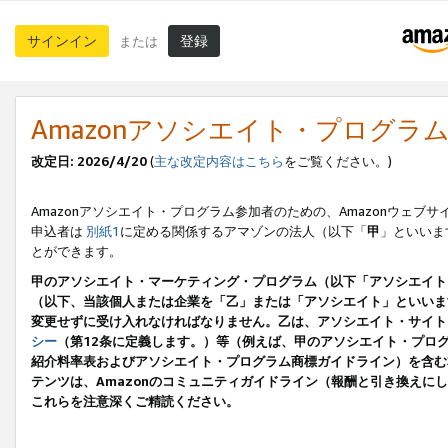
サインイン
登録
または
Amazonアソシエイト・プログラ
改定日: 2026/4/20
(
主な改定内容はこちら
をご覧ください。)
Amazonアソシエイト・プログラム参加者のための、Amazonウェブサ
申込者は
別紙1
に定める関係するアマゾンの法人（以下「
甲
」といいま
とができます。
甲のアソシエイト・マーケティング・プログラム（以下「アソシエイト
（以下、当該個人または企業を「乙」または「アソシエイト」といいま
変更せずに受け入れなければなりません。乙は、アソシエイト・サイト
シー
（第12条に定義します。）等（例えば、甲のアソシエイト・プロ
紹介料率表およびアソシエイト・プログラム商標ガイドライン）を含む本規
テンツは、Amazonのコミュニティガイドライン（報酬と引き換え
これらを注意深くご精読ください。