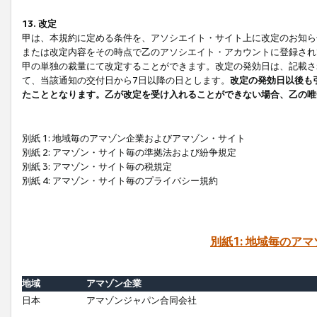
13. 改定
甲は、本規約に定める条件を、アソシエイト・サイト上に改定のお知ら
または改定内容をその時点で乙のアソシエイト・アカウントに登録され
甲の単独の裁量にて改定することができます。改定の発効日は、記載さ
て、当該通知の交付日から7日以降の日とします。
改定の発効日以後も
たこととなります。乙が改定を受け入れることができない場合、乙の唯
別紙 1: 地域毎のアマゾン企業およびアマゾン・サイト
別紙 2: アマゾン・サイト毎の準拠法および紛争規定
別紙 3: アマゾン・サイト毎の税規定
別紙 4: アマゾン・サイト毎のプライバシー規約
別紙1: 地域毎のア
地域
アマゾン企業
日本
アマゾンジャパン合同会社