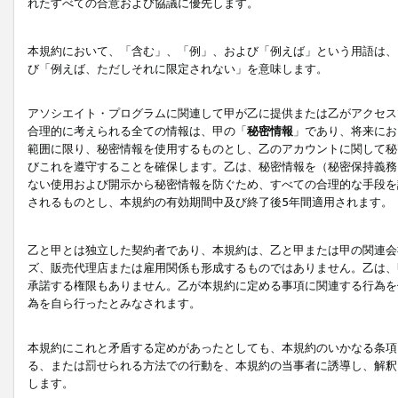
れたすべての合意および協議に優先します。
本規約において、「含む」、「例」、および「例えば」という用語は、
び「例えば、ただしそれに限定されない」を意味します。
アソシエイト・プログラムに関連して甲が乙に提供または乙がアクセス
合理的に考えられる全ての情報は、甲の「
秘密情報
」であり、将来にお
範囲に限り、秘密情報を使用するものとし、乙のアカウントに関して秘
びこれを遵守することを確保します。乙は、秘密情報を（秘密保持義務
ない使用および開示から秘密情報を防ぐため、すべての合理的な手段を
されるものとし、本規約の有効期間中及び終了後5年間適用されます。
乙と甲とは独立した契約者であり、本規約は、乙と甲または甲の関連会
ズ、販売代理店または雇用関係も形成するものではありません。乙は、
承諾する権限もありません。乙が本規約に定める事項に関連する行為を
為を自ら行ったとみなされます。
本規約にこれと矛盾する定めがあったとしても、本規約のいかなる条項
る、または罰せられる方法での行動を、本規約の当事者に誘導し、解釈
します。