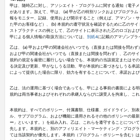
甲は、随時乙に対し、アソシエイト・プログラムに関する通知（電子メ
があります。加えて、甲は、 (a) 甲が乙の特別リンクおよびプログ
報をモニター、記録、使用および開示すること（例えば、アマゾン・サ
た甲のお客様など）、 (b) 本規約の遵守状況を確認するために乙のサイ
ストプラクティスの例として、乙のサイトに表示された乙のロゴおよび
甲による個人情報の取扱方法については、
別紙4
に記載のアマゾンプラ
乙は、 (a) 甲および甲の関連会社がいつでも（直接または間接を問わず
および甲の関連会社がいつでも（直接または間接を問わず）、乙のサイ
規約の規定を厳密に履行しない場合でも、本規約の当該規定またはその他
る決定及び更新、甲がなしうる活動、甲が本規約に基づきなしうる承認
によって提供した場合に限り、効力を有することについて、承諾および
乙は、法の運用に基づく場合であっても、甲による事前の書面による明
規約は両当事者およびそれぞれの承継人ならびに譲受人を拘束し、これ
本規約は、すべてのポリシー、付属書類、仕様書、ガイドライン、別表
ル、サブプログラム、および機能に適用されるその他のポリシーの最新
ー
」といいます。）を組み入れ、乙は、これらを遵守することについて
先します。本規約と、別のアフィリエイト・マーケティング・プログラ
ては当該契約が優先します。本規約（プログラム・ポリシーを含む）は