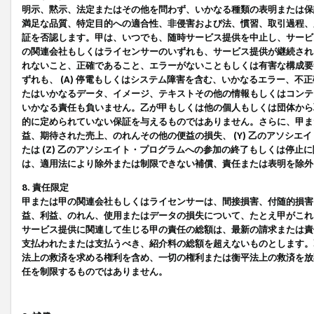
明示、黙示、法定またはその他を問わず、いかなる種類の表明または保
満足な品質、特定目的への適合性、非侵害および法、慣習、取引過程、
証を否認します。甲は、いつでも、随時サービス提供を中止し、サービ
の関連会社もしくはライセンサーのいずれも、サービス提供が継続され
れないこと、正確であること、エラーがないこともしくは有害な構成要
ずれも、 (A) 停電もしくはシステム障害を含む、いかなるエラー、不
たはいかなるデータ、イメージ、テキストその他の情報もしくはコンテ
いかなる責任も負いません。乙が甲もしくは他の個人もしくは団体から
的に定められていない保証を与えるものではありません。さらに、甲また
益、期待された売上、のれんその他の便益の損失、 (Y) 乙のアソシ
たは (Z) 乙のアソシエイト・プログラムへの参加の終了もしくは停
は、適用法により除外または制限できない補償、責任または表明を除外
8. 責任限定
甲または甲の関連会社もしくはライセンサーは、間接損害、付随的損害
益、利益、のれん、使用またはデータの損失について、たとえ甲がこれ
サービス提供に関連して生じる甲の責任の総額は、最新の請求または責
支払われたまたは支払うべき、紹介料の総額を超えないものとします。
法上の救済を求める権利を含め、一切の権利または衡平法上の救済を放
任を制限するものではありません。