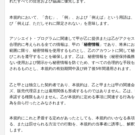
れたすべての合意および協議に優先します。
本規約において、「含む」、「例」、および「例えば」という用語は、
び「例えば、ただしそれに限定されない」を意味します。
アソシエイト・プログラムに関連して甲が乙に提供または乙がアクセス
合理的に考えられる全ての情報は、甲の「
秘密情報
」であり、将来にお
範囲に限り、秘密情報を使用するものとし、乙のアカウントに関して秘
びこれを遵守することを確保します。乙は、秘密情報を（秘密保持義務
ない使用および開示から秘密情報を防ぐため、すべての合理的な手段を
されるものとし、本規約の有効期間中及び終了後5年間適用されます。
乙と甲とは独立した契約者であり、本規約は、乙と甲または甲の関連会
ズ、販売代理店または雇用関係も形成するものではありません。乙は、
承諾する権限もありません。乙が本規約に定める事項に関連する行為を
為を自ら行ったとみなされます。
本規約にこれと矛盾する定めがあったとしても、本規約のいかなる条項
る、または罰せられる方法での行動を、本規約の当事者に誘導し、解釈
します。