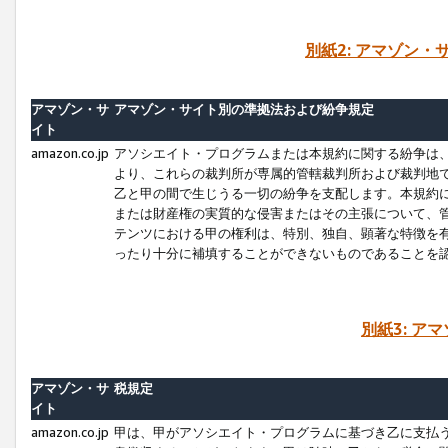
別紙2: アマゾン
アマゾン・サ
アマゾン・サイト別の準拠法および紛争規定
イト
amazon.co.jp
アソシエイト・プログラムまたは本規約に関する紛争は
より、これらの裁判所が専属的管轄裁判所および裁判地
乙と甲の間で生じうる一切の紛争を支配します。本規約
または財産権の実質的な侵害またはその主張について、
テンツにおける甲の権利は、特別、独自、顕著な特徴を
ったり十分に補填することができないものであることを
別紙3: ア
アマゾン・サ
税規定
イト
amazon.co.jp
甲は、甲がアソシエイト・プログラムに基づき乙に支払