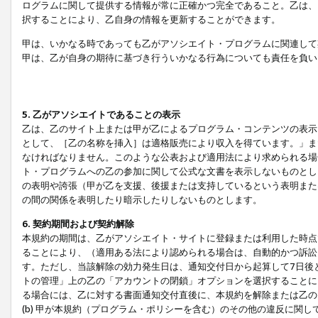
ログラムに関して提供する情報が常に正確かつ完全であること。乙は、
択することにより、乙自身の情報を更新することができます。
甲は、いかなる時であっても乙がアソシエイト・プログラムに関連して
甲は、乙が自身の期待に基づき行ういかなる行為についても責任を負い
5. 乙がアソシエイトであることの表示
乙は、乙のサイト上または甲が乙によるプログラム・コンテンツの表示ま
として、［乙の名称を挿入］は適格販売により収入を得ています。」ま
なければなりません。このような公表および適用法により求められる場
ト・プログラムへの乙の参加に関して公式な文書を表示しないものとし
の表明や誇張（甲が乙を支援、後援または支持しているという表明また
の間の関係を表明したり暗示したりしないものとします。
6. 契約期間および契約解除
本規約の期間は、乙がアソシエイト・サイトに登録または利用した時点
ることにより、（適用ある法により認められる場合は、自動的かつ訴訟
す。ただし、当該解除の効力発生日は、通知交付日から起算して7日後
トの管理」上の乙の「アカウントの閉鎖」オプションを選択することに
る場合には、乙に対する書面通知交付直後に、本規約を解除または乙のア
(b) 甲が本規約（プログラム・ポリシーを含む）のその他の違反に関し