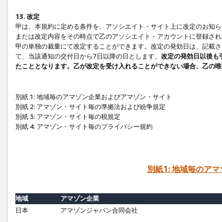
13. 改定
甲は、本規約に定める条件を、アソシエイト・サイト上に改定のお知ら
または改定内容をその時点で乙のアソシエイト・アカウントに登録され
甲の単独の裁量にて改定することができます。改定の発効日は、記載さ
て、当該通知の交付日から7日以降の日とします。
改定の発効日以後も
たこととなります。乙が改定を受け入れることができない場合、乙の唯
別紙 1: 地域毎のアマゾン企業およびアマゾン・サイト
別紙 2: アマゾン・サイト毎の準拠法および紛争規定
別紙 3: アマゾン・サイト毎の税規定
別紙 4: アマゾン・サイト毎のプライバシー規約
別紙1: 地域毎のア
地域
アマゾン企業
日本
アマゾンジャパン合同会社