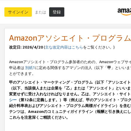
サインイン
登録
または
Amazonアソシエイト・プログラ
改定日: 2026/4/20
(
主な改定内容はこちら
をご覧ください。)
Amazonアソシエイト・プログラム参加者のための、Amazonウェブサ
申込者は
別紙1
に定める関係するアマゾンの法人（以下「
甲
」といいま
とができます。
甲のアソシエイト・マーケティング・プログラム（以下「アソシエイト
（以下、当該個人または企業を「乙」または「アソシエイト」といいま
変更せずに受け入れなければなりません。乙は、アソシエイト・サイト
シー
（第12条に定義します。）等（例えば、甲のアソシエイト・プロ
紹介料率表およびアソシエイト・プログラム商標ガイドライン）を含む本規
テンツは、Amazonのコミュニティガイドライン（報酬と引き換え
これらを注意深くご精読ください。