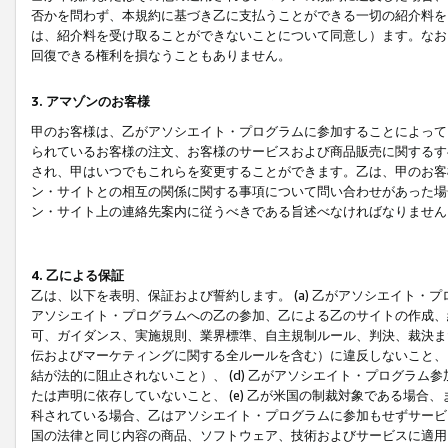
否かを問わず、本規約に基づき乙に支払うことができる一切の紹介料を
は、紹介料を受け取ることができないことについて同意し）ます。なお
回復できる権利を損なうこともありません。
3. アマゾンのお客様
甲のお客様は、乙がアソシエイト・プログラムに参加することによって
られているお客様の注文、お客様のサービスおよび商品販売に関するす
され、甲はいつでもこれらを変更することができます。乙は、甲のお客
ン・サイトとの相互の関係に関する事項について問い合わせがあった場
ン・サイト上の連絡先案内に従うべきである旨述べなければなりません
4. 乙による保証
乙は、以下を表明、保証および誓約します。 (a) 乙がアソシエイト・
アソシエイト・プログラムへの乙の参加、乙による乙のサイトの作成、
可、ガイダンス、実施規則、業界標準、自主規制ルール、判決、裁決ま
伝およびマーケティングに関する全ルールを含む）に違反しないこと、 
結が法的に阻止されないこと）、 (d) 乙がアソシエイト・プログラ
たは声明に依存していないこと、 (e) 乙が米国の制裁対象である場
科されている場合、乙はアソシエイト・プログラムに参加もせずサービス
国の法律と同じ内容の商品、ソフトウェア、技術およびサービスに適用さ