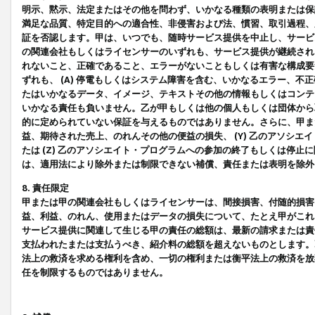
明示、黙示、法定またはその他を問わず、いかなる種類の表明または保
満足な品質、特定目的への適合性、非侵害および法、慣習、取引過程、
証を否認します。甲は、いつでも、随時サービス提供を中止し、サービ
の関連会社もしくはライセンサーのいずれも、サービス提供が継続され
れないこと、正確であること、エラーがないこともしくは有害な構成要
ずれも、 (A) 停電もしくはシステム障害を含む、いかなるエラー、不
たはいかなるデータ、イメージ、テキストその他の情報もしくはコンテ
いかなる責任も負いません。乙が甲もしくは他の個人もしくは団体から
的に定められていない保証を与えるものではありません。さらに、甲また
益、期待された売上、のれんその他の便益の損失、 (Y) 乙のアソシ
たは (Z) 乙のアソシエイト・プログラムへの参加の終了もしくは停
は、適用法により除外または制限できない補償、責任または表明を除外
8. 責任限定
甲または甲の関連会社もしくはライセンサーは、間接損害、付随的損害
益、利益、のれん、使用またはデータの損失について、たとえ甲がこれ
サービス提供に関連して生じる甲の責任の総額は、最新の請求または責
支払われたまたは支払うべき、紹介料の総額を超えないものとします。
法上の救済を求める権利を含め、一切の権利または衡平法上の救済を放
任を制限するものではありません。