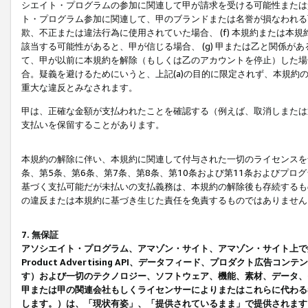
シエイト・プログラムの参加に関連して甲が請求を受ける可能性または責
ト・プログラム参加に関連して、甲のブランドまたは名誉が損なわれる可
欺、不正または違法行為に使用されていた場合、 (f) 本規約または
該当する可能性があると、甲が信じる場合、 (g) 甲または乙と関係
て、甲が以前に本規約を解除（もしくは乙のアカウントを停止）した場合
合。疑義を避けるためにいうと、上記(a)の目的に限定されず、本規約
重大な違反とみなされます。
甲は、正確な金額が支払われたことを確認する（例えば、取消しまたは
支払いを保留することがあります。
本規約の解除に伴い、本規約に関連して付与された一切のライセンスを
条、第5条、第6条、第7条、第8条、第10条および第11条およびプ
基づく支払可能だが未払いの支払義務は、本規約の解除後も存続するも
の違反または本規約に基づき生じた責任を免責するものではありません
7. 無保証
アソシエイト・プログラム、アマゾン・サイト、アマゾン・サイト上で
Product Advertising API、データフィード、プロダクト
す）および一切のテクノロジー、ソフトウェア、機能、素材、データ、
甲または甲の関連会社もしくライセンサーによりまたはこれらに代わる
します。）は、「現状有姿」、「提供されているまま」で提供されます