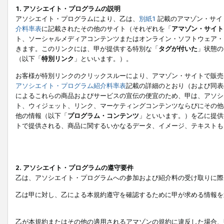
1. アソシエイト・プログラムの説明
アソシエイト・プログラムにより、乙は、
別紙1
記載のアマゾン・サイ
介料率表
に記載されたその他のサイト（それぞれを「
アマゾン・サイト
ト、ソーシャルメディアコンテンツまたはオンライン・ソフトウェア・
きます。このリンクには、甲が提供する特別な「
タグが付いた
」状態の
（以下「
特別リンク
」といいます。）。
お客様が特別リンクのクリックスルーにより、アマゾン・サイトで販売
アソシエイト・プログラム紹介料率表
記載の詳細のとおり（および同表
によるこれらの商品およびサービスの宣伝の便宜のため、甲は、アソシ
ト、ウィジェット、リンク、マーケティングコンテンツならびにその他
他の情報（以下「
プログラム・コンテンツ
」といいます。）を乙に提供
トで提供される、商品に関するいかなるデータ、イメージ、テキストも
2. アソシエイト・プログラムの遵守要件
乙は、アソシエイト・プログラムへの参加および紹介料の受け取りに際
乙は甲に対し、乙による本規約遵守を確認するために甲が求める情報を
乙が本規約またはその他の適用されるアマゾンの規約に違反した場合、