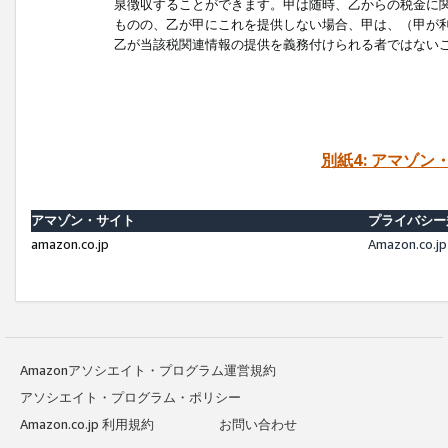
泉徴収することができます。甲は随時、乙からの税金に
ものの、乙が甲にこれを提供しない場合、甲は、（甲が
乙が当該税関連情報の提供を義務付けられる者ではない
別紙4: アマゾ
アマゾン・サイト
プライバシー
amazon.co.jp
Amazon.c
Amazonアソシエイト・プログラム運営規約
アソシエイト・プログラム・ポリシー
Amazon.co.jp 利用規約
お問い合わせ