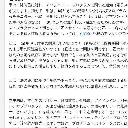
甲は、随時乙に対し、アソシエイト・プログラムに関する通知（電子メ
があります。加えて、甲は、 (a) 甲が乙の特別リンクおよびプログ
報をモニター、記録、使用および開示すること（例えば、アマゾン・サ
た甲のお客様など）、 (b) 本規約の遵守状況を確認するために乙のサイ
ストプラクティスの例として、乙のサイトに表示された乙のロゴおよび
甲による個人情報の取扱方法については、
別紙4
に記載のアマゾンプラ
乙は、 (a) 甲および甲の関連会社がいつでも（直接または間接を問わず
および甲の関連会社がいつでも（直接または間接を問わず）、乙のサイ
規約の規定を厳密に履行しない場合でも、本規約の当該規定またはその他
る決定及び更新、甲がなしうる活動、甲が本規約に基づきなしうる承認
によって提供した場合に限り、効力を有することについて、承諾および
乙は、法の運用に基づく場合であっても、甲による事前の書面による明
規約は両当事者およびそれぞれの承継人ならびに譲受人を拘束し、これ
本規約は、すべてのポリシー、付属書類、仕様書、ガイドライン、別表
ル、サブプログラム、および機能に適用されるその他のポリシーの最新
ー
」といいます。）を組み入れ、乙は、これらを遵守することについて
先します。本規約と、別のアフィリエイト・マーケティング・プログラ
ては当該契約が優先します。本規約（プログラム・ポリシーを含む）は