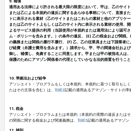
9. 補償
適用ある法律により許される最大限の限度において、甲は、乙のサイト
または乙による本規約の違反に関するあらゆる事柄について、直接または
トに表示される素材（乙のサイトまたはこれらの素材と他のアプリケーシ
または乙のサイト上もしくは乙のサイト内に表示される素材の使用、開発
よるサービス提供の利用（当該使用が本規約または適用法により認可され
ム・ポリシーを含みます。）の条件の違反、 (E) 乙の税金および関
の義務または関税の履行不履行、 (F) 乙、乙の従業員または下請業
び経費（弁護士費用を含みます。）請求から、甲、甲の関連会社および
御し、補償し、免責することに同意します。甲または甲の被指名人は、
保護のためにアマゾン関係者の代理としていかなる法的措置を行うこと
10. 準拠法および紛争
アソシエイト・プログラムもしくは本規約、本規約に基づく取引もしく
たはその主張を含む）は、
別紙2
記載の適用あるアマゾン・サイトの準
11. 税金
アソシエイト・プログラムまたは本規約（本規約の実際の違反またはそ
の関係に関する税金および関連義務は、
別紙3
記載の適用あるアマゾン
12. 雑則