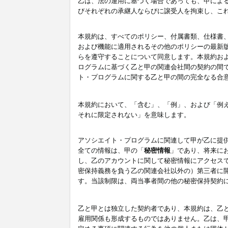
乙は、法の運用に基づく場合であっても、甲によ
びそれぞれの承継人ならびに譲受人を拘束し、こ
本規約は、すべてのポリシー、付属書類、仕様書
および機能に適用されるその他のポリシーの最新
らを遵守することについて同意します。本規約お
ログラムに基づく乙と甲の関連会社間の契約の間
ト・プログラムに関する乙と甲の間の完全なる合
本規約において、「含む」、「例」、および「例
それに限定されない」を意味します。
アソシエイト・プログラムに関連して甲が乙に提
全ての情報は、甲の「
秘密情報
」であり、将来に
し、乙のアカウントに関して秘密情報にアクセス
密保持義務を負う乙の関連会社以外の）第三者に
す。当該制限は、両当事者間の他の秘密保持契約
乙と甲とは独立した契約者であり、本規約は、乙
雇用関係も形成するものではありません。乙は、