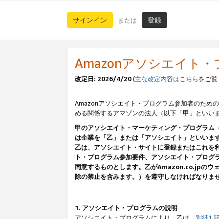
サインイン
登録
または
Amazonアソシエイト
改定日: 2026/4/20
(
主な改定内容はこちら
をご覧
Amazonアソシエイト・プログラム参加者のための
める関係するアマゾンの法人（以下「
甲
」といい
甲のアソシエイト・マーケティング・プログラム
は企業を「乙」または「アソシエイト」といいま
乙は、アソシエイト・サイトに登録またはこれを
ト・プログラム参加要件、アソシエイト・プログラ
同意するものとします。乙がAmazon.co.j
除の禁止を含みます。）を遵守しなければなりま
1. アソシエイト・プログラムの説明
アソシエイト・プログラムにより、乙は、
別紙1
記