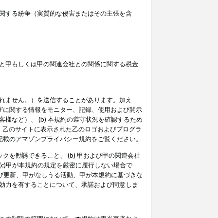
関する紛争（実質的な侵害またはその主張を含
と甲もしくは甲の関連会社との関係に関する税金
られません。）を送信することがあります。加え
ーザに関する情報をモニター、記録、使用および開示
など）、 (b) 本規約の遵守状況を確認するため
て、乙のサイトに表示された乙のロゴおよびプログラ
記載のアマゾンプライバシー規約をご覧ください。
クを勧誘できること、 (b) 甲および甲の関連会社
c)甲が本規約の規定を厳密に履行しない場合で
及び更新、甲がなしうる活動、甲が本規約に基づきな
効力を有することについて、承諾および同意しま