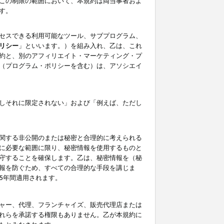
この制限の範囲において、本規約は両当事者およ
す。
セスできる利用可能なツール、サブプログラム、
リシー
」といいます。）を組み入れ、乙は、これ
約と、別のアフィリエイト・マーケティング・プ
（プログラム・ポリシーを含む）は、アソシエイ
しそれに限定されない」および「例えば、ただし
関する非公開のまたは秘密と合理的に考えられる
に必要な範囲に限り、秘密情報を使用するものと
守することを確保します。乙は、秘密情報を（秘
報を防ぐため、すべての合理的な手段を講じま
5年間適用されます。
ャー、代理、フランチャイズ、販売代理店または
れらを承諾する権限もありません。乙が本規約に