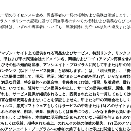
一切のライセンスを含め、両当事者の一切の権利および義務は消滅します。た
ログラム・ポリシーの記載に基づく両当事者のすべての権利および義務ならび
の解除は、いずれの当事者についても、当該解除に先立つ本規約の違反または
ン・サイト上で提供される商品およびサービス、特別リンク、リンクフォーマット、
ツ、甲および甲の関連会社のドメイン名、商標およびロゴ（アマゾン商標を含
よびその他の知的財産権、アソシエイト・プログラムに関して甲または甲の関
コンテンツ（以下「サービス提供」と総称します。）は、「現状有姿」、「提
ービス提供に関して、明示、黙示、法定またはその他を問わず、いかなる種類
、満足な品質、特定目的への適合性、非侵害および法、慣習、取引過程、履行
甲は、いつでも、随時サービス提供を中止し、サービス提供の種類、属性、機
ずれも、サービス提供が継続されること、説明されたとおり一貫してもしくは
害な構成要素を含まないことを保証しません。甲または甲の関連会社もしくはラ
ィルス、悪質ソフトウェアもしくはサービスの中断または (B) 乙のサイト
これらの改変、削除、破棄、損害もしくは損失につき、いかなる責任も負いま
助言もしくは情報も、本規約に明示的に定められていない保証を与えるもので
利益もしくは収益、期待された売上、のれんその他の便益の損失、 (Y) 乙の
) 乙のアソシエイト・プログラムへの参加の終了もしくは停止に関連して生じ