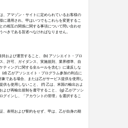
は、アマゾン・サイトに定められているお客様の
様に適用され、甲はいつでもこれらを変更するこ
との相互の関係に関する事項について問い合わせ
うべきである旨述べなければなりません。
持および運営すること、 (b) アソシエイト・プロ
ス、許可、ガイダンス、実施規則、業界標準、自
ケティングに関する全ルールを含む）に違反しな
(d) 乙がアソシエイト・プログラム参加の利点に
裁対象である場合、または乙がサービス提供を使用し
も使用しないこと、 (f) 乙は、米国の輸出およ
び再輸出規制を遵守すること、 (g) 乙がアソシ
ログインし、「アカウントの管理」を選択するこ
証、表明および誓約をせず、甲は、乙が自身の期