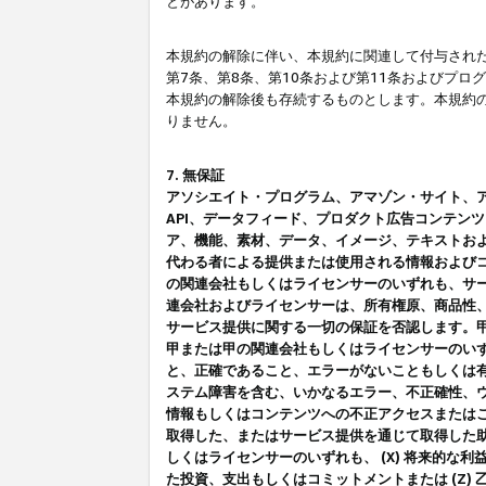
とがあります。
本規約の解除に伴い、本規約に関連して付与された
第7条、第8条、第10条および第11条およびプ
本規約の解除後も存続するものとします。本規約
りません。
7. 無保証
アソシエイト・プログラム、アマゾン・サイト、アマゾ
API、データフィード、プロダクト広告コンテン
ア、機能、素材、データ、イメージ、テキストお
代わる者による提供または使用される情報および
の関連会社もしくはライセンサーのいずれも、サ
連会社およびライセンサーは、所有権原、商品性
サービス提供に関する一切の保証を否認します。
甲または甲の関連会社もしくはライセンサーのい
と、正確であること、エラーがないこともしくは有
ステム障害を含む、いかなるエラー、不正確性、ウ
情報もしくはコンテンツへの不正アクセスまたは
取得した、またはサービス提供を通じて取得した
しくはライセンサーのいずれも、 (X) 将来的な
た投資、支出もしくはコミットメントまたは (Z