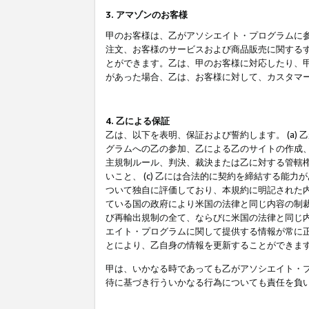
3. アマゾンのお客様
甲のお客様は、乙がアソシエイト・プログラムに
注文、お客様のサービスおよび商品販売に関する
とができます。乙は、甲のお客様に対応したり、
があった場合、乙は、お客様に対して、カスタマ
4. 乙による保証
乙は、以下を表明、保証および誓約します。 (a)
グラムへの乙の参加、乙による乙のサイトの作成
主規制ルール、判決、裁決または乙に対する管轄
いこと、 (c) 乙には合法的に契約を締結する能
ついて独自に評価しており、本規約に明記された内
ている国の政府により米国の法律と同じ内容の制裁
び再輸出規制の全て、ならびに米国の法律と同じ内
エイト・プログラムに関して提供する情報が常に
とにより、乙自身の情報を更新することができま
甲は、いかなる時であっても乙がアソシエイト・
待に基づき行ういかなる行為についても責任を負