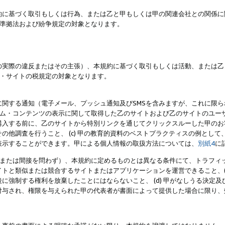
約に基づく取引もしくは行為、または乙と甲もしくは甲の関連会社との関係に
準拠法および紛争規定の対象となります。
の実際の違反またはその主張）、本規約に基づく取引もしくは活動、または乙
・サイトの税規定の対象となります。
に関する通知（電子メール、プッシュ通知及びSMSを含みますが、これに限
ログラム・コンテンツの表示に関して取得した乙のサイトおよび乙のサイトのユ
入する前に、乙のサイトから特別リンクを通じてクリックスルーした甲のお客様
の他調査を行うこと、 (c) 甲の教育的資料のベストプラクティスの例とし
表示することができます。甲による個人情報の取扱方法については、
別紙4
に
直接または間接を問わず）、本規約に定めるものとは異なる条件にて、トラフィッ
トと類似または競合するサイトまたはアプリケーションを運営できること、(
に強制する権利を放棄したことにはならないこと、 (d) 甲がなしうる決定
付与され、権限を与えられた甲の代表者が書面によって提供した場合に限り、