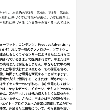
だし、本規約の第3条、第4条、第5条、第6条、
に本規約に基づく支払可能だが未払いの支払義務は、
本規約に基づき生じた責任を免責するものではあ
コンテンツ、Product Advertising
みます）および一切のテクノロジー、ソフトウェ
連会社もしくライセンサーによりまたはこれらに
供されているまま」で提供されます。甲または甲
の表明または保証もしません。甲ならびに甲の関
または取引慣行により生じる一切の保証を含め、
能、範囲または運営を変更することができます。
特定の方法で機能することまたは中断されないこ
イセンサーのいずれも、 (A) 停電もしくはシ
またはいかなるデータ、イメージ、テキストその他の
せん。乙が甲もしくは他の個人もしくは団体から
はありません。さらに、甲または甲の関連会社も
アソシエイト・プログラムへの参加に関連して乙が行っ
る補償、弁済または損害について、何ら責任を負い