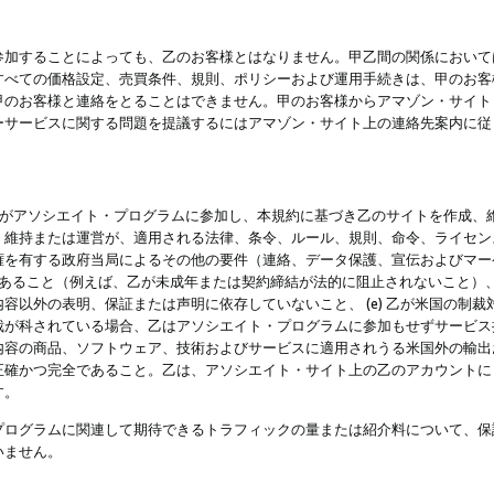
参加することによっても、乙のお客様とはなりません。甲乙間の関係において
すべての価格設定、売買条件、規則、ポリシーおよび運用手続きは、甲のお客
甲のお客様と連絡をとることはできません。甲のお客様からアマゾン・サイト
ーサービスに関する問題を提議するにはアマゾン・サイト上の連絡先案内に従
 乙がアソシエイト・プログラムに参加し、本規約に基づき乙のサイトを作成、維
、維持または運営が、適用される法律、条令、ルール、規則、命令、ライセン
権を有する政府当局によるその他の要件（連絡、データ保護、宣伝およびマー
力があること（例えば、乙が未成年または契約締結が法的に阻止されないこと）、 
容以外の表明、保証または声明に依存していないこと、 (e) 乙が米国の制
が科されている場合、乙はアソシエイト・プログラムに参加もせずサービス提供
容の商品、ソフトウェア、技術およびサービスに適用されうる米国外の輸出およ
正確かつ完全であること。乙は、アソシエイト・サイト上の乙のアカウントに
す。
プログラムに関連して期待できるトラフィックの量または紹介料について、保
いません。