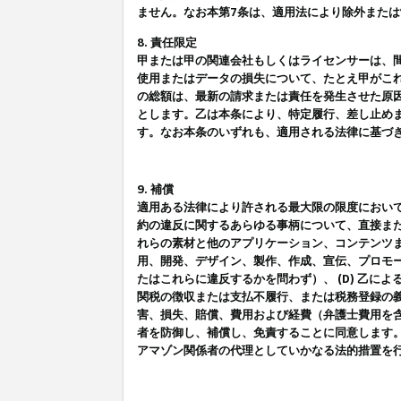
ません。なお本第7条は、適用法により除外また
8. 責任限定
甲または甲の関連会社もしくはライセンサーは、
使用またはデータの損失について、たとえ甲がこ
の総額は、最新の請求または責任を発生させた原
とします。乙は本条により、特定履行、差し止め
す。なお本条のいずれも、適用される法律に基づ
9. 補償
適用ある法律により許される最大限の限度におい
約の違反に関するあらゆる事柄について、直接また
れらの素材と他のアプリケーション、コンテンツま
用、開発、デザイン、製作、作成、宣伝、プロモー
たはこれらに違反するかを問わず）、 (D) 乙に
関税の徴収または支払不履行、または税務登録の義
害、損失、賠償、費用および経費（弁護士費用を
者を防御し、補償し、免責することに同意します
アマゾン関係者の代理としていかなる法的措置を