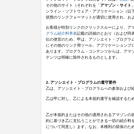
その他のサイト（それぞれを「
アマゾン・サイト
ンライン・ソフトウェア・アプリケーション（以
状態のリンクフォーマットが適切に使用され、お
お客様が特別リンクのクリックスルーにより、ア
グラム紹介料率表
記載の詳細のとおり（および同
伝の便宜のため、甲は、アソシエイト・プログラ
にその他のリンク用ツール、アプリケーションプロ
あります。プログラム・コンテンツからは、アマ
テンツは明確に除外されるものとします。
2. アソシエイト・プログラムの遵守要件
乙は、アソシエイト・プログラムへの参加および
乙は甲に対し、乙による本規約遵守を確認するた
乙が本規約またはその他の適用されるアマゾンの
約に基づき乙に支払うことができる一切の紹介料
について同意し）ます。なお、本権利の留保のた