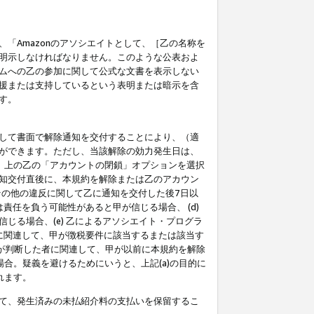
「Amazonのアソシエイトとして、［乙の名称を
明示しなければなりません。このような公表およ
ムへの乙の参加に関して公式な文書を表示しない
援または支持しているという表明または暗示を含
す。
して書面で解除通知を交付することにより、（適
ができます。ただし、当該解除の効力発生日は、
」上の乙の「アカウントの閉鎖」オプションを選択
知交付直後に、本規約を解除または乙のアカウン
のその他の違反に関して乙に通知を交付した後7日以
責任を負う可能性があると甲が信じる場合、 (d)
る場合、(e) 乙によるアソシエイト・プログラ
為に関連して、甲が徴税要件に該当するまたは該当す
甲が判断した者に関連して、甲が以前に本規約を解除
場合。疑義を避けるためにいうと、上記(a)の目的に
れます。
て、発生済みの未払紹介料の支払いを保留するこ