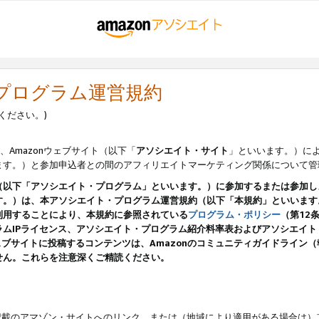
・プログラム運営規約
ください。)
、Amazonウェブサイト（以下「
アソシエイト・サイト
」といいます。）に
ます。）と参加申込者との間のアフィリエイトマーケティング関係について管
（以下「アソシエイト・プログラム」といいます。）に参加するまたは参加し
す。）は、本アソシエイト・プログラム運営規約（以下「本規約」といいます
利用することにより、本規約に参照されている
プログラム・ポリシー
（第12
ムIPライセンス、アソシエイト・プログラム紹介料率表およびアソシエイ
pのウェブサイトに投稿するコンテンツは、Amazonのコミュニティガイドライ
せん。これらを注意深くご精読ください。
載のアマゾン・サイトへのリンク、または（地域により適用がある場合は）