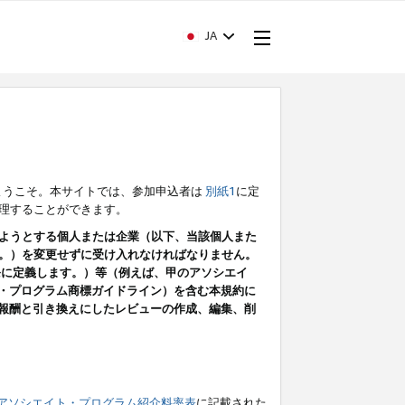
JA
ようこそ。本サイトでは、参加申込者は
別紙1
に定
理することができます。
ようとする個人または企業（以下、当該個人また
。）を変更せずに受け入れなければなりません。
条に定義します。）等（例えば、甲のアソシエイ
ト・プログラム商標ガイドライン）を含む本規約に
ン（報酬と引き換えにしたレビューの作成、編集、削
アソシエイト・プログラム紹介料率表
に記載された