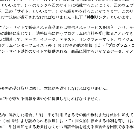
」といいます。）へのリンクを乙のサイトに掲載することにより、乙のウェブ
下、乙の「
サイト
」といいます。）から紹介料を得ることができます。このリ
よび本規約が遵守されなければなりません（以下「
特別リンク
」といいます。
マゾン・サイトで販売される商品または提供されるサービスを購入したり、そ
表の制限に応じて）、適格販売に伴うプログラム紹介料を受け取ることができ
ムに関連して、データ、イメージ、テキスト、リンクフォーマット、ウィジェ
グラムインターフェイス（API）およびその他の情報（以下「
プログラム・
ゾン・サイト以外のサイトで提供される、商品に関するいかなるデータ、イメ
紹介料の受け取りに際し、本規約を遵守しなければなりません。
めに甲が求める情報を速やかに提供しなければなりません。
規約に違反した場合、甲は、甲が利用できるその他の権利または救済に加えて
を（適用法により認められる限度において）恒久的に停止する権利を有し（お
めに、甲は通知をする必要はなくかつ当該金額を超える損害金を回復できる権