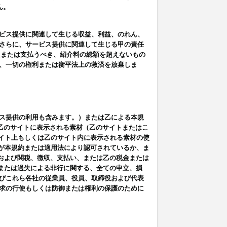
ん。
ビス提供に関連して生じる収益、利益、のれん、
さらに、サービス提供に関連して生じる甲の責任
たまたは支払うべき、紹介料の総額を超えないもの
、一切の権利または衡平法上の救済を放棄しま
ス提供の利用も含みます。）または乙による本規
は乙のサイトに表示される素材（乙のサイトまたはこ
サイト上もしくは乙のサイト内に表示される素材の使
用が本規約または適用法により認可されているか、ま
税金および関税、徴収、支払い、または乙の税金または
意または過失による非行に関する、全ての申立、損
びこれら各社の従業員、役員、取締役および代表
求の行使もしくは防御または権利の保護のために