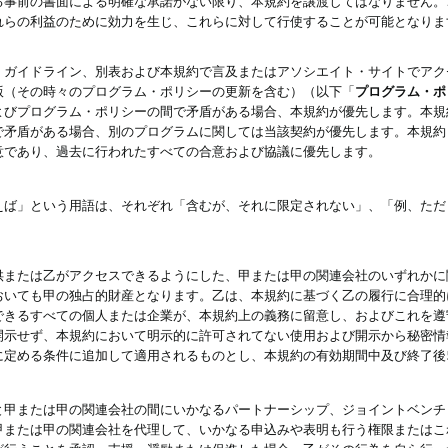
る事前の書面による明確な承諾がない限り、本規約を譲渡してはなりません。
れらの利益のために効力を生じ、これらに対して行使することが可能となりま
、ガイドライン、別表および本規約で言及またはアソシエイト・サイトでアク
版（その時々のプログラム・ポリシーの更新を含む）（以下「
プログラム・ポ
よびプログラム・ポリシーの間で矛盾がある場合、本規約が優先します。本規
で矛盾がある場合、別のプログラムに関しては当該契約が優先します。本規約
意であり、過去に行われたすべての合意および協議に優先します。
えば」という用語は、それぞれ「含むが、それに限定されない」、「例、ただ
供または乙がアクセスできるようにした、甲または甲の関連会社のいずれかに
おいても甲の独占的財産となります。乙は、本規約に基づく乙の履行に合理的
できるすべての個人または企業が、本規約上の義務に留意し、およびこれを遵
開示せず、本規約において明示的に許可されてない使用および開示から秘密情
に定める条件に追加して適用されるものとし、本規約の有効期間中及び終了後
と甲または甲の関連会社の間にいかなるパートナーシップ、ジョイントベンチ
甲または甲の関連会社を代理して、いかなる申込みや表明も行う権限またはこ