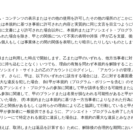
・コンテンツの表示またはその他の使用を許可したその他の場所のどこかに、
たは本規約に基づき事前に許可された内容と実質的に同じ文言を目立つように
前に文書により許可された場合以外に、本規約またはアソシエイト・プログラ
られた場合を除き、甲との関係について不実の表明や誇張（甲が乙を支援、後
る個人もしくは事業体との間の関係を表明したり暗示したりしないものとしま
録または利用した時点で開始します。乙または甲のいずれも、他方当事者に対
訟に持ち込むことなく）いつでも、理由の有無を問わず本規約を解除すること
アソシエイト・サイト上の乙のアカウントにログインし、「アカウントの管理
ます。さらに、甲は、以下のいずれかに該当する場合には、乙に対する書面通
の重大な違反を犯した場合、 (b) 甲が本規約（プログラム・ポリシーを含む）
によるアソシエイト・プログラムの参加に関連して甲が請求を受ける可能性または
参加に関連して、甲のブランドまたは名誉が損なわれる可能性があると甲が信じ
いた場合、 (f) 本規約または本規約に基づき一方当事者によりなされた行
または乙と関係があるもしくは何らかの理由により乙と協調して行動していると
) 甲が参加者に一般提供できるように、アソシエイト・プログラムを終了した
ポリシーにて特定される規定に違反した場合は、本規約の重大な違反とみなさ
例えば、取消しまたは返品を計算する）ために、解除後の合理的な期間におい