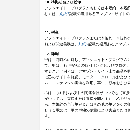
10. 準拠法および紛争
アソシエイト・プログラムもしくは本規約、本規
む）は、
別紙2
記載の適用あるアマゾン・サイトの
11. 税金
アソシエイト・プログラムまたは本規約（本規約
および関連義務は、
別紙3
記載の適用あるアマゾン
12. 雑則
甲は、随時乙に対し、アソシエイト・プログラム
て、甲は、 (a) 甲が乙の特別リンクおよびプ
すること（例えば、アマゾン・サイト上で商品を購
に乙のサイトを確認、モニター、クロールおよびそ
ム・コンテンツの実装を利用、再生、頒布および
乙は、 (a) 甲および甲の関連会社がいつでも（
がいつでも（直接または間接を問わず）、乙のサイ
も、本規約の当該規定またはその他の規定をその後
しうる承認は、甲の単独の裁量により実施または
す。