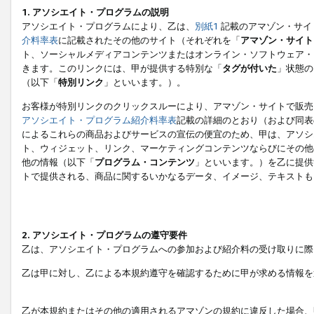
1. アソシエイト・プログラムの説明
アソシエイト・プログラムにより、乙は、
別紙1
記載のアマゾン・サイ
介料率表
に記載されたその他のサイト（それぞれを「
アマゾン・サイト
ト、ソーシャルメディアコンテンツまたはオンライン・ソフトウェア・
きます。このリンクには、甲が提供する特別な「
タグが付いた
」状態の
（以下「
特別リンク
」といいます。）。
お客様が特別リンクのクリックスルーにより、アマゾン・サイトで販売
アソシエイト・プログラム紹介料率表
記載の詳細のとおり（および同表
によるこれらの商品およびサービスの宣伝の便宜のため、甲は、アソシ
ト、ウィジェット、リンク、マーケティングコンテンツならびにその他
他の情報（以下「
プログラム・コンテンツ
」といいます。）を乙に提供
トで提供される、商品に関するいかなるデータ、イメージ、テキストも
2. アソシエイト・プログラムの遵守要件
乙は、アソシエイト・プログラムへの参加および紹介料の受け取りに際
乙は甲に対し、乙による本規約遵守を確認するために甲が求める情報を
乙が本規約またはその他の適用されるアマゾンの規約に違反した場合、