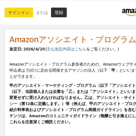
サインイン
登録
または
Amazonアソシエイト・プログラ
改定日: 2026/4/20
(
主な改定内容はこちら
をご覧ください。)
Amazonアソシエイト・プログラム参加者のための、Amazonウェブサ
申込者は
別紙1
に定める関係するアマゾンの法人（以下「
甲
」といいま
とができます。
甲のアソシエイト・マーケティング・プログラム（以下「アソシエイト
（以下、当該個人または企業を「乙」または「アソシエイト」といいま
変更せずに受け入れなければなりません。乙は、アソシエイト・サイト
シー
（第12条に定義します。）等（例えば、甲のアソシエイト・プロ
紹介料率表およびアソシエイト・プログラム商標ガイドライン）を含む本規
テンツは、Amazonのコミュニティガイドライン（報酬と引き換え
これらを注意深くご精読ください。