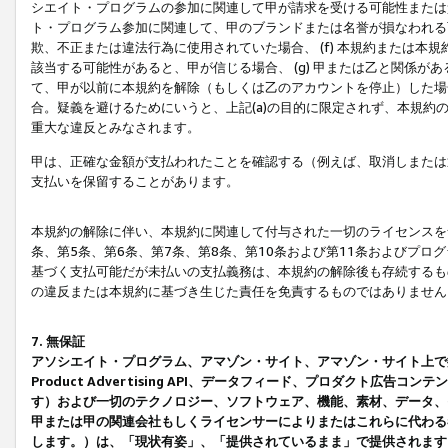
シエイト・プログラムの参加に関連して甲が請求を受ける可能性または責
ト・プログラム参加に関連して、甲のブランドまたは名誉が損なわれる可
欺、不正または違法行為に使用されていた場合、 (f) 本規約または
該当する可能性があると、甲が信じる場合、 (g) 甲または乙と関係
て、甲が以前に本規約を解除（もしくは乙のアカウントを停止）した場合
合。疑義を避けるためにいうと、上記(a)の目的に限定されず、本規約
重大な違反とみなされます。
甲は、正確な金額が支払われたことを確認する（例えば、取消しまたは
支払いを保留することがあります。
本規約の解除に伴い、本規約に関連して付与された一切のライセンスを
条、第5条、第6条、第7条、第8条、第10条および第11条およびプ
基づく支払可能だが未払いの支払義務は、本規約の解除後も存続するも
の違反または本規約に基づき生じた責任を免責するものではありません
7. 無保証
アソシエイト・プログラム、アマゾン・サイト、アマゾン・サイト上で
Product Advertising API、データフィード、プロダクト
す）および一切のテクノロジー、ソフトウェア、機能、素材、データ、
甲または甲の関連会社もしくライセンサーによりまたはこれらに代わる
します。）は、「現状有姿」、「提供されているまま」で提供されます