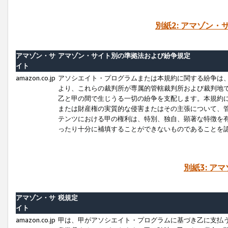
別紙2: アマゾン
アマゾン・サ
アマゾン・サイト別の準拠法および紛争規定
イト
amazon.co.jp
アソシエイト・プログラムまたは本規約に関する紛争は
より、これらの裁判所が専属的管轄裁判所および裁判地
乙と甲の間で生じうる一切の紛争を支配します。本規約
または財産権の実質的な侵害またはその主張について、
テンツにおける甲の権利は、特別、独自、顕著な特徴を
ったり十分に補填することができないものであることを
別紙3: ア
アマゾン・サ
税規定
イト
amazon.co.jp
甲は、甲がアソシエイト・プログラムに基づき乙に支払