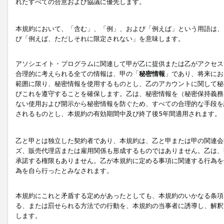
れたすべての合意および協議に優先します。
本規約において、「含む」、「例」、および「例えば」という用語は、
び「例えば、ただしそれに限定されない」を意味します。
アソシエイト・プログラムに関連して甲が乙に提供または乙がアクセス
合理的に考えられる全ての情報は、甲の「
秘密情報
」であり、将来にお
範囲に限り、秘密情報を使用するものとし、乙のアカウントに関して秘
びこれを遵守することを確保します。乙は、秘密情報を（秘密保持義務
ない使用および開示から秘密情報を防ぐため、すべての合理的な手段を
されるものとし、本規約の有効期間中及び終了後5年間適用されます。
乙と甲とは独立した契約者であり、本規約は、乙と甲または甲の関連会
ズ、販売代理店または雇用関係も形成するものではありません。乙は、
承諾する権限もありません。乙が本規約に定める事項に関連する行為を
為を自ら行ったとみなされます。
本規約にこれと矛盾する定めがあったとしても、本規約のいかなる条項
る、または罰せられる方法での行動を、本規約の当事者に誘導し、解釈
します。