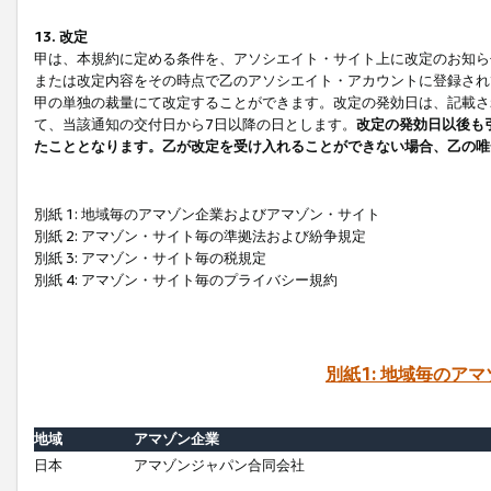
13. 改定
甲は、本規約に定める条件を、アソシエイト・サイト上に改定のお知ら
または改定内容をその時点で乙のアソシエイト・アカウントに登録され
甲の単独の裁量にて改定することができます。改定の発効日は、記載さ
て、当該通知の交付日から7日以降の日とします。
改定の発効日以後も
たこととなります。乙が改定を受け入れることができない場合、乙の唯
別紙 1: 地域毎のアマゾン企業およびアマゾン・サイト
別紙 2: アマゾン・サイト毎の準拠法および紛争規定
別紙 3: アマゾン・サイト毎の税規定
別紙 4: アマゾン・サイト毎のプライバシー規約
別紙1: 地域毎のア
地域
アマゾン企業
日本
アマゾンジャパン合同会社