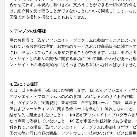
否かを問わず、本規約に基づき乙に支払うことができる一切の紹介料を
は、紹介料を受け取ることができないことについて同意し）ます。なお
回復できる権利を損なうこともありません。
3. アマゾンのお客様
甲のお客様は、乙がアソシエイト・プログラムに参加することによって
られているお客様の注文、お客様のサービスおよび商品販売に関するす
され、甲はいつでもこれらを変更することができます。乙は、甲のお客
ン・サイトとの相互の関係に関する事項について問い合わせがあった場
ン・サイト上の連絡先案内に従うべきである旨述べなければなりません
4. 乙による保証
乙は、以下を表明、保証および誓約します。 (a) 乙がアソシエイト・
アソシエイト・プログラムへの乙の参加、乙による乙のサイトの作成、
可、ガイダンス、実施規則、業界標準、自主規制ルール、判決、裁決ま
伝およびマーケティングに関する全ルールを含む）に違反しないこと、 
結が法的に阻止されないこと）、 (d) 乙がアソシエイト・プログラ
たは声明に依存していないこと、 (e) 乙が米国の制裁対象である場
科されている場合、乙はアソシエイト・プログラムに参加もせずサービス
国の法律と同じ内容の商品、ソフトウェア、技術およびサービスに適用さ