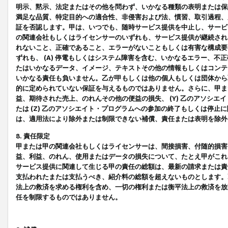
明示、黙示、法定またはその他を問わず、いかなる種類の表明または保
満足な品質、特定目的への適合性、非侵害および法、慣習、取引過程、
証を否認します。甲は、いつでも、随時サービス提供を中止し、サービ
の関連会社もしくはライセンサーのいずれも、サービス提供が継続され
れないこと、正確であること、エラーがないこともしくは有害な構成要
ずれも、 (A) 停電もしくはシステム障害を含む、いかなるエラー、不
たはいかなるデータ、イメージ、テキストその他の情報もしくはコンテ
いかなる責任も負いません。乙が甲もしくは他の個人もしくは団体から
的に定められていない保証を与えるものではありません。さらに、甲また
益、期待された売上、のれんその他の便益の損失、 (Y) 乙のアソシ
たは (Z) 乙のアソシエイト・プログラムへの参加の終了もしくは停
は、適用法により除外または制限できない補償、責任または表明を除外
8. 責任限定
甲または甲の関連会社もしくはライセンサーは、間接損害、付随的損害
益、利益、のれん、使用またはデータの損失について、たとえ甲がこれ
サービス提供に関連して生じる甲の責任の総額は、最新の請求または責
支払われたまたは支払うべき、紹介料の総額を超えないものとします。
法上の救済を求める権利を含め、一切の権利または衡平法上の救済を放
任を制限するものではありません。