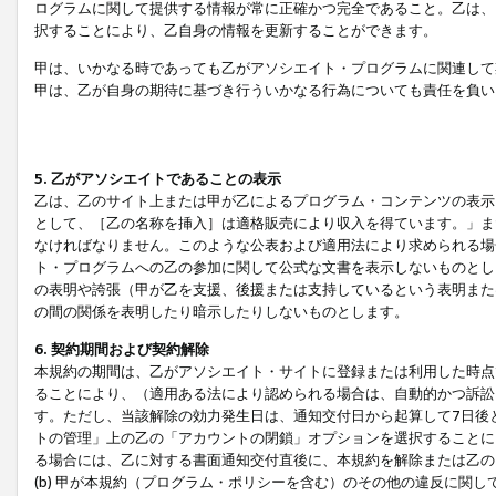
ログラムに関して提供する情報が常に正確かつ完全であること。乙は、
択することにより、乙自身の情報を更新することができます。
甲は、いかなる時であっても乙がアソシエイト・プログラムに関連して
甲は、乙が自身の期待に基づき行ういかなる行為についても責任を負い
5. 乙がアソシエイトであることの表示
乙は、乙のサイト上または甲が乙によるプログラム・コンテンツの表示ま
として、［乙の名称を挿入］は適格販売により収入を得ています。」ま
なければなりません。このような公表および適用法により求められる場
ト・プログラムへの乙の参加に関して公式な文書を表示しないものとし
の表明や誇張（甲が乙を支援、後援または支持しているという表明また
の間の関係を表明したり暗示したりしないものとします。
6. 契約期間および契約解除
本規約の期間は、乙がアソシエイト・サイトに登録または利用した時点
ることにより、（適用ある法により認められる場合は、自動的かつ訴訟
す。ただし、当該解除の効力発生日は、通知交付日から起算して7日後
トの管理」上の乙の「アカウントの閉鎖」オプションを選択することに
る場合には、乙に対する書面通知交付直後に、本規約を解除または乙のア
(b) 甲が本規約（プログラム・ポリシーを含む）のその他の違反に関し