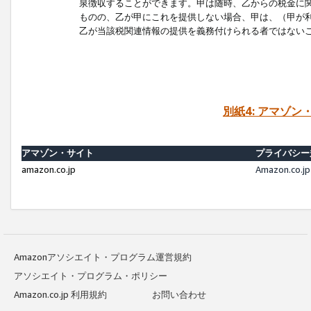
泉徴収することができます。甲は随時、乙からの税金に
ものの、乙が甲にこれを提供しない場合、甲は、（甲が
乙が当該税関連情報の提供を義務付けられる者ではない
別紙4: アマゾ
アマゾン・サイト
プライバシー
amazon.co.jp
Amazon.c
Amazonアソシエイト・プログラム運営規約
アソシエイト・プログラム・ポリシー
Amazon.co.jp 利用規約
お問い合わせ