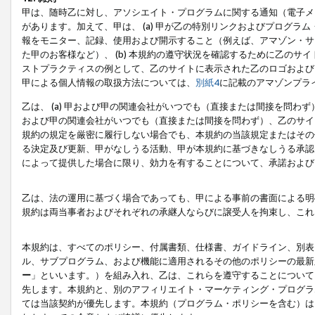
甲は、随時乙に対し、アソシエイト・プログラムに関する通知（電子メ
があります。加えて、甲は、 (a) 甲が乙の特別リンクおよびプログ
報をモニター、記録、使用および開示すること（例えば、アマゾン・サ
た甲のお客様など）、 (b) 本規約の遵守状況を確認するために乙のサイ
ストプラクティスの例として、乙のサイトに表示された乙のロゴおよび
甲による個人情報の取扱方法については、
別紙4
に記載のアマゾンプラ
乙は、 (a) 甲および甲の関連会社がいつでも（直接または間接を問わず
および甲の関連会社がいつでも（直接または間接を問わず）、乙のサイ
規約の規定を厳密に履行しない場合でも、本規約の当該規定またはその他
る決定及び更新、甲がなしうる活動、甲が本規約に基づきなしうる承認
によって提供した場合に限り、効力を有することについて、承諾および
乙は、法の運用に基づく場合であっても、甲による事前の書面による明
規約は両当事者およびそれぞれの承継人ならびに譲受人を拘束し、これ
本規約は、すべてのポリシー、付属書類、仕様書、ガイドライン、別表
ル、サブプログラム、および機能に適用されるその他のポリシーの最新
ー
」といいます。）を組み入れ、乙は、これらを遵守することについて
先します。本規約と、別のアフィリエイト・マーケティング・プログラ
ては当該契約が優先します。本規約（プログラム・ポリシーを含む）は