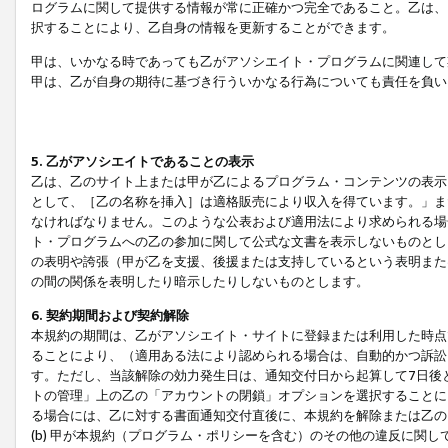
ログラムに関して提供する情報が常に正確かつ完全であること。乙は、
択することにより、乙自身の情報を更新することができます。
甲は、いかなる時であっても乙がアソシエイト・プログラムに関連して
甲は、乙が自身の期待に基づき行ういかなる行為についても責任を負い
5. 乙がアソシエイトであることの表示
乙は、乙のサイト上または甲が乙によるプログラム・コンテンツの表示ま
として、［乙の名称を挿入］は適格販売により収入を得ています。」ま
なければなりません。このような公表および適用法により求められる場
ト・プログラムへの乙の参加に関して公式な文書を表示しないものとし
の表明や誇張（甲が乙を支援、後援または支持しているという表明また
の間の関係を表明したり暗示したりしないものとします。
6. 契約期間および契約解除
本規約の期間は、乙がアソシエイト・サイトに登録または利用した時点
ることにより、（適用ある法により認められる場合は、自動的かつ訴訟
す。ただし、当該解除の効力発生日は、通知交付日から起算して7日後
トの管理」上の乙の「アカウントの閉鎖」オプションを選択することに
る場合には、乙に対する書面通知交付直後に、本規約を解除または乙のア
(b) 甲が本規約（プログラム・ポリシーを含む）のその他の違反に関し