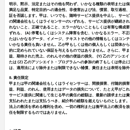
明示、黙示、法定またはその他を問わず、いかなる種類の表明または保
満足な品質、特定目的への適合性、非侵害および法、慣習、取引過程、
証を否認します。甲は、いつでも、随時サービス提供を中止し、サービ
の関連会社もしくはライセンサーのいずれも、サービス提供が継続され
れないこと、正確であること、エラーがないこともしくは有害な構成要
ずれも、 (A) 停電もしくはシステム障害を含む、いかなるエラー、不
たはいかなるデータ、イメージ、テキストその他の情報もしくはコンテ
いかなる責任も負いません。乙が甲もしくは他の個人もしくは団体から
的に定められていない保証を与えるものではありません。さらに、甲また
益、期待された売上、のれんその他の便益の損失、 (Y) 乙のアソシ
たは (Z) 乙のアソシエイト・プログラムへの参加の終了もしくは停
は、適用法により除外または制限できない補償、責任または表明を除外
8. 責任限定
甲または甲の関連会社もしくはライセンサーは、間接損害、付随的損害
益、利益、のれん、使用またはデータの損失について、たとえ甲がこれ
サービス提供に関連して生じる甲の責任の総額は、最新の請求または責
支払われたまたは支払うべき、紹介料の総額を超えないものとします。
法上の救済を求める権利を含め、一切の権利または衡平法上の救済を放
任を制限するものではありません。