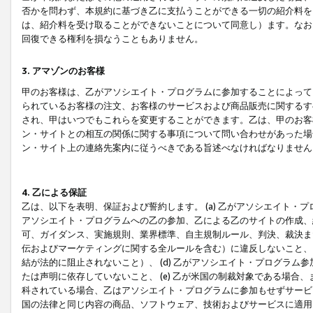
否かを問わず、本規約に基づき乙に支払うことができる一切の紹介料を
は、紹介料を受け取ることができないことについて同意し）ます。なお
回復できる権利を損なうこともありません。
3. アマゾンのお客様
甲のお客様は、乙がアソシエイト・プログラムに参加することによって
られているお客様の注文、お客様のサービスおよび商品販売に関するす
され、甲はいつでもこれらを変更することができます。乙は、甲のお客
ン・サイトとの相互の関係に関する事項について問い合わせがあった場
ン・サイト上の連絡先案内に従うべきである旨述べなければなりません
4. 乙による保証
乙は、以下を表明、保証および誓約します。 (a) 乙がアソシエイト・
アソシエイト・プログラムへの乙の参加、乙による乙のサイトの作成、
可、ガイダンス、実施規則、業界標準、自主規制ルール、判決、裁決ま
伝およびマーケティングに関する全ルールを含む）に違反しないこと、 
結が法的に阻止されないこと）、 (d) 乙がアソシエイト・プログラ
たは声明に依存していないこと、 (e) 乙が米国の制裁対象である場
科されている場合、乙はアソシエイト・プログラムに参加もせずサービス
国の法律と同じ内容の商品、ソフトウェア、技術およびサービスに適用さ