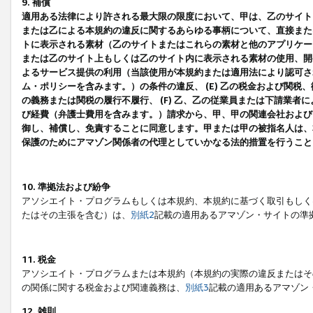
9. 補償
適用ある法律により許される最大限の限度において、甲は、乙のサイト
または乙による本規約の違反に関するあらゆる事柄について、直接または
トに表示される素材（乙のサイトまたはこれらの素材と他のアプリケーシ
または乙のサイト上もしくは乙のサイト内に表示される素材の使用、開発
よるサービス提供の利用（当該使用が本規約または適用法により認可され
ム・ポリシーを含みます。）の条件の違反、 (E) 乙の税金および関
の義務または関税の履行不履行、 (F) 乙、乙の従業員または下請業
び経費（弁護士費用を含みます。）請求から、甲、甲の関連会社および
御し、補償し、免責することに同意します。甲または甲の被指名人は、
保護のためにアマゾン関係者の代理としていかなる法的措置を行うこと
10. 準拠法および紛争
アソシエイト・プログラムもしくは本規約、本規約に基づく取引もしく
たはその主張を含む）は、
別紙2
記載の適用あるアマゾン・サイトの準
11. 税金
アソシエイト・プログラムまたは本規約（本規約の実際の違反またはそ
の関係に関する税金および関連義務は、
別紙3
記載の適用あるアマゾン
12. 雑則