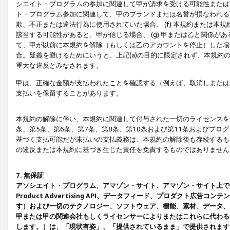
シエイト・プログラムの参加に関連して甲が請求を受ける可能性または責
ト・プログラム参加に関連して、甲のブランドまたは名誉が損なわれる可
欺、不正または違法行為に使用されていた場合、 (f) 本規約または
該当する可能性があると、甲が信じる場合、 (g) 甲または乙と関係
て、甲が以前に本規約を解除（もしくは乙のアカウントを停止）した場合
合。疑義を避けるためにいうと、上記(a)の目的に限定されず、本規約
重大な違反とみなされます。
甲は、正確な金額が支払われたことを確認する（例えば、取消しまたは
支払いを保留することがあります。
本規約の解除に伴い、本規約に関連して付与された一切のライセンスを
条、第5条、第6条、第7条、第8条、第10条および第11条およびプ
基づく支払可能だが未払いの支払義務は、本規約の解除後も存続するも
の違反または本規約に基づき生じた責任を免責するものではありません
7. 無保証
アソシエイト・プログラム、アマゾン・サイト、アマゾン・サイト上で
Product Advertising API、データフィード、プロダクト
す）および一切のテクノロジー、ソフトウェア、機能、素材、データ、
甲または甲の関連会社もしくライセンサーによりまたはこれらに代わる
します。）は、「現状有姿」、「提供されているまま」で提供されます