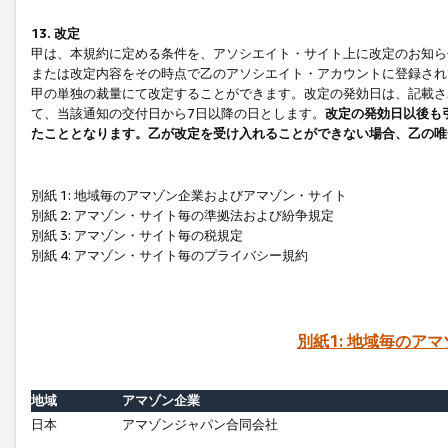
13. 改定
甲は、本規約に定める条件を、アソシエイト・サイト上に改定のお知ら
または改定内容をその時点で乙のアソシエイト・アカウントに登録され
甲の単独の裁量にて改定することができます。改定の発効日は、記載さ
て、当該通知の交付日から7日以降の日とします。
改定の発効日以後も
たこととなります。乙が改定を受け入れることができない場合、乙の唯
別紙 1: 地域毎のアマゾン企業およびアマゾン・サイト
別紙 2: アマゾン・サイト毎の準拠法および紛争規定
別紙 3: アマゾン・サイト毎の税規定
別紙 4: アマゾン・サイト毎のプライバシー規約
別紙1: 地域毎のア
地域
アマゾン企業
日本
アマゾンジャパン合同会社