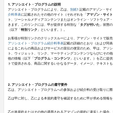
1. アソシエイト・プログラムの説明
アソシエイト・プログラムにより、乙は、
別紙1
記載のアマゾン・サイ
介料率表
に記載されたその他のサイト（それぞれを「
アマゾン・サイト
ト、ソーシャルメディアコンテンツまたはオンライン・ソフトウェア・
きます。このリンクには、甲が提供する特別な「
タグが付いた
」状態の
（以下「
特別リンク
」といいます。）。
お客様が特別リンクのクリックスルーにより、アマゾン・サイトで販売
アソシエイト・プログラム紹介料率表
記載の詳細のとおり（および同表
によるこれらの商品およびサービスの宣伝の便宜のため、甲は、アソシ
ト、ウィジェット、リンク、マーケティングコンテンツならびにその他
他の情報（以下「
プログラム・コンテンツ
」といいます。）を乙に提供
トで提供される、商品に関するいかなるデータ、イメージ、テキストも
2. アソシエイト・プログラムの遵守要件
乙は、アソシエイト・プログラムへの参加および紹介料の受け取りに際
乙は甲に対し、乙による本規約遵守を確認するために甲が求める情報を
乙が本規約またはその他の適用されるアマゾンの規約に違反した場合、