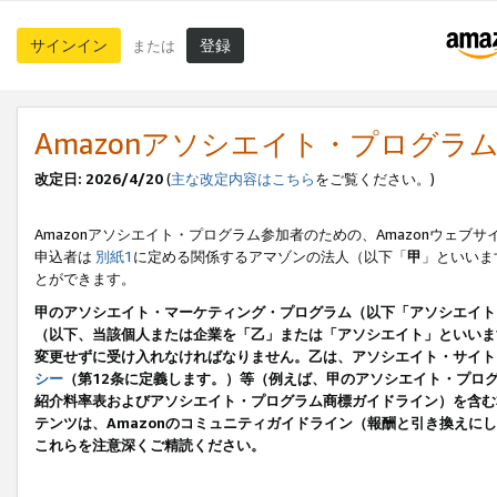
サインイン
登録
または
Amazonアソシエイト・プログラ
改定日: 2026/4/20
(
主な改定内容はこちら
をご覧ください。)
Amazonアソシエイト・プログラム参加者のための、Amazonウェブサ
申込者は
別紙1
に定める関係するアマゾンの法人（以下「
甲
」といいま
とができます。
甲のアソシエイト・マーケティング・プログラム（以下「アソシエイト
（以下、当該個人または企業を「乙」または「アソシエイト」といいま
変更せずに受け入れなければなりません。乙は、アソシエイト・サイト
シー
（第12条に定義します。）等（例えば、甲のアソシエイト・プロ
紹介料率表およびアソシエイト・プログラム商標ガイドライン）を含む本規
テンツは、Amazonのコミュニティガイドライン（報酬と引き換え
これらを注意深くご精読ください。