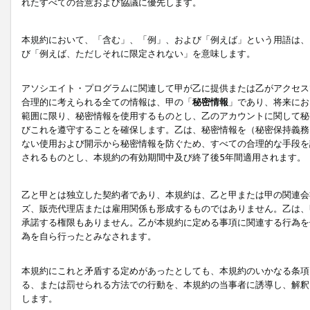
れたすべての合意および協議に優先します。
本規約において、「含む」、「例」、および「例えば」という用語は、
び「例えば、ただしそれに限定されない」を意味します。
アソシエイト・プログラムに関連して甲が乙に提供または乙がアクセス
合理的に考えられる全ての情報は、甲の「
秘密情報
」であり、将来にお
範囲に限り、秘密情報を使用するものとし、乙のアカウントに関して秘
びこれを遵守することを確保します。乙は、秘密情報を（秘密保持義務
ない使用および開示から秘密情報を防ぐため、すべての合理的な手段を
されるものとし、本規約の有効期間中及び終了後5年間適用されます。
乙と甲とは独立した契約者であり、本規約は、乙と甲または甲の関連会
ズ、販売代理店または雇用関係も形成するものではありません。乙は、
承諾する権限もありません。乙が本規約に定める事項に関連する行為を
為を自ら行ったとみなされます。
本規約にこれと矛盾する定めがあったとしても、本規約のいかなる条項
る、または罰せられる方法での行動を、本規約の当事者に誘導し、解釈
します。