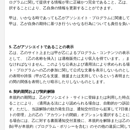
ログラムに関して提供する情報が常に正確かつ完全であること。乙は、
択することにより、乙自身の情報を更新することができます。
甲は、いかなる時であっても乙がアソシエイト・プログラムに関連して
甲は、乙が自身の期待に基づき行ういかなる行為についても責任を負い
5. 乙がアソシエイトであることの表示
乙は、乙のサイト上または甲が乙によるプログラム・コンテンツの表示ま
として、［乙の名称を挿入］は適格販売により収入を得ています。」ま
なければなりません。このような公表および適用法により求められる場
ト・プログラムへの乙の参加に関して公式な文書を表示しないものとし
の表明や誇張（甲が乙を支援、後援または支持しているという表明また
の間の関係を表明したり暗示したりしないものとします。
6. 契約期間および契約解除
本規約の期間は、乙がアソシエイト・サイトに登録または利用した時点
ることにより、（適用ある法により認められる場合は、自動的かつ訴訟
す。ただし、当該解除の効力発生日は、通知交付日から起算して7日後
トの管理」上の乙の「アカウントの閉鎖」オプションを選択することに
る場合には、乙に対する書面通知交付直後に、本規約を解除または乙のア
(b) 甲が本規約（プログラム・ポリシーを含む）のその他の違反に関し