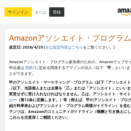
サインイン
登録
または
Amazonアソシエイト・プログラ
改定日: 2026/4/20
(
主な改定内容はこちら
をご覧ください。)
Amazonアソシエイト・プログラム参加者のための、Amazonウェブサ
申込者は
別紙1
に定める関係するアマゾンの法人（以下「
甲
」といいま
とができます。
甲のアソシエイト・マーケティング・プログラム（以下「アソシエイト
（以下、当該個人または企業を「乙」または「アソシエイト」といいま
変更せずに受け入れなければなりません。乙は、アソシエイト・サイト
シー
（第12条に定義します。）等（例えば、甲のアソシエイト・プロ
紹介料率表およびアソシエイト・プログラム商標ガイドライン）を含む本規
テンツは、Amazonのコミュニティガイドライン（報酬と引き換え
これらを注意深くご精読ください。