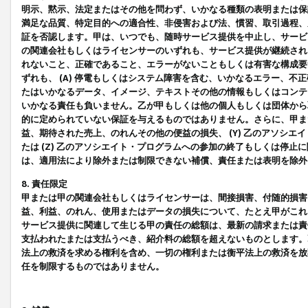
明示、黙示、法定またはその他を問わず、いかなる種類の表明または保
満足な品質、特定目的への適合性、非侵害および法、慣習、取引過程、
証を否認します。甲は、いつでも、随時サービス提供を中止し、サービ
の関連会社もしくはライセンサーのいずれも、サービス提供が継続され
れないこと、正確であること、エラーがないこともしくは有害な構成要
ずれも、 (A) 停電もしくはシステム障害を含む、いかなるエラー、不
たはいかなるデータ、イメージ、テキストその他の情報もしくはコンテ
いかなる責任も負いません。乙が甲もしくは他の個人もしくは団体から
的に定められていない保証を与えるものではありません。さらに、甲また
益、期待された売上、のれんその他の便益の損失、 (Y) 乙のアソシ
たは (Z) 乙のアソシエイト・プログラムへの参加の終了もしくは停
は、適用法により除外または制限できない補償、責任または表明を除外
8. 責任限定
甲または甲の関連会社もしくはライセンサーは、間接損害、付随的損害
益、利益、のれん、使用またはデータの損失について、たとえ甲がこれ
サービス提供に関連して生じる甲の責任の総額は、最新の請求または責
支払われたまたは支払うべき、紹介料の総額を超えないものとします。
法上の救済を求める権利を含め、一切の権利または衡平法上の救済を放
任を制限するものではありません。