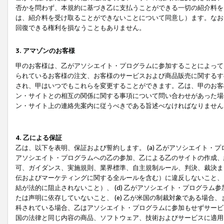
否かを問わず、本規約に基づき乙に支払うことができる一切の紹介料を
は、紹介料を受け取ることができないことについて同意し）ます。なお
回復できる権利を損なうこともありません。
3. アマゾンのお客様
甲のお客様は、乙がアソシエイト・プログラムに参加することによって
られているお客様の注文、お客様のサービスおよび商品販売に関するす
され、甲はいつでもこれらを変更することができます。乙は、甲のお客
ン・サイトとの相互の関係に関する事項について問い合わせがあった場
ン・サイト上の連絡先案内に従うべきである旨述べなければなりません
4. 乙による保証
乙は、以下を表明、保証および誓約します。 (a) 乙がアソシエイト・
アソシエイト・プログラムへの乙の参加、乙による乙のサイトの作成、
可、ガイダンス、実施規則、業界標準、自主規制ルール、判決、裁決ま
伝およびマーケティングに関する全ルールを含む）に違反しないこと、 
結が法的に阻止されないこと）、 (d) 乙がアソシエイト・プログラ
たは声明に依存していないこと、 (e) 乙が米国の制裁対象である場
科されている場合、乙はアソシエイト・プログラムに参加もせずサービス
国の法律と同じ内容の商品、ソフトウェア、技術およびサービスに適用さ