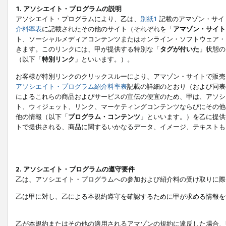
1. アソシエイト・プログラムの説明
アソシエイト・プログラムにより、乙は、
別紙1
記載のアマゾン・サイ
介料率表
に記載されたその他のサイト（それぞれを「
アマゾン・サイト
ト、ソーシャルメディアコンテンツまたはオンライン・ソフトウェア・
きます。このリンクには、甲が提供する特別な「
タグが付いた
」状態の
（以下「
特別リンク
」といいます。）。
お客様が特別リンクのクリックスルーにより、アマゾン・サイトで販売
アソシエイト・プログラム紹介料率表
記載の詳細のとおり（および同表
によるこれらの商品およびサービスの宣伝の便宜のため、甲は、アソシ
ト、ウィジェット、リンク、マーケティングコンテンツならびにその他
他の情報（以下「
プログラム・コンテンツ
」といいます。）を乙に提供
トで提供される、商品に関するいかなるデータ、イメージ、テキストも
2. アソシエイト・プログラムの遵守要件
乙は、アソシエイト・プログラムへの参加および紹介料の受け取りに際
乙は甲に対し、乙による本規約遵守を確認するために甲が求める情報を
乙が本規約またはその他の適用されるアマゾンの規約に違反した場合、