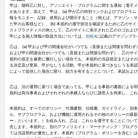
甲は、随時乙に対し、アソシエイト・プログラムに関する通知（電子メ
があります。加えて、甲は、 (a) 甲が乙の特別リンクおよびプログ
報をモニター、記録、使用および開示すること（例えば、アマゾン・サ
た甲のお客様など）、 (b) 本規約の遵守状況を確認するために乙のサイ
ストプラクティスの例として、乙のサイトに表示された乙のロゴおよび
甲による個人情報の取扱方法については、
別紙4
に記載のアマゾンプラ
乙は、 (a) 甲および甲の関連会社がいつでも（直接または間接を問わず
および甲の関連会社がいつでも（直接または間接を問わず）、乙のサイ
規約の規定を厳密に履行しない場合でも、本規約の当該規定またはその他
る決定及び更新、甲がなしうる活動、甲が本規約に基づきなしうる承認
によって提供した場合に限り、効力を有することについて、承諾および
乙は、法の運用に基づく場合であっても、甲による事前の書面による明
規約は両当事者およびそれぞれの承継人ならびに譲受人を拘束し、これ
本規約は、すべてのポリシー、付属書類、仕様書、ガイドライン、別表
ル、サブプログラム、および機能に適用されるその他のポリシーの最新
ー
」といいます。）を組み入れ、乙は、これらを遵守することについて
先します。本規約と、別のアフィリエイト・マーケティング・プログラ
ては当該契約が優先します。本規約（プログラム・ポリシーを含む）は