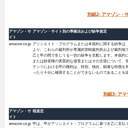
別紙2: アマゾン
アマゾン・サ
アマゾン・サイト別の準拠法および紛争規定
イト
amazon.co.jp
アソシエイト・プログラムまたは本規約に関する紛争は
より、これらの裁判所が専属的管轄裁判所および裁判地
乙と甲の間で生じうる一切の紛争を支配します。本規約
または財産権の実質的な侵害またはその主張について、
テンツにおける甲の権利は、特別、独自、顕著な特徴を
ったり十分に補填することができないものであることを
別紙3: ア
アマゾン・サ
税規定
イト
amazon.co.jp
甲は、甲がアソシエイト・プログラムに基づき乙に支払