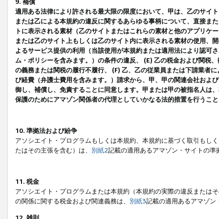
9. 補償
適用ある法律により許される最大限の限度において、甲は、乙のサイト
または乙による本規約の違反に関するあらゆる事柄について、直接または
トに表示される素材（乙のサイトまたはこれらの素材と他のアプリケーシ
または乙のサイト上もしくは乙のサイト内に表示される素材の使用、開発
よるサービス提供の利用（当該使用が本規約または適用法により認可され
ム・ポリシーを含みます。）の条件の違反、 (E) 乙の税金および関
の義務または関税の履行不履行、 (F) 乙、乙の従業員または下請業
び経費（弁護士費用を含みます。）請求から、甲、甲の関連会社および
御し、補償し、免責することに同意します。甲または甲の被指名人は、
保護のためにアマゾン関係者の代理としていかなる法的措置を行うこと
10. 準拠法および紛争
アソシエイト・プログラムもしくは本規約、本規約に基づく取引もしく
たはその主張を含む）は、
別紙2
記載の適用あるアマゾン・サイトの準
11. 税金
アソシエイト・プログラムまたは本規約（本規約の実際の違反またはそ
の関係に関する税金および関連義務は、
別紙3
記載の適用あるアマゾン
12. 雑則