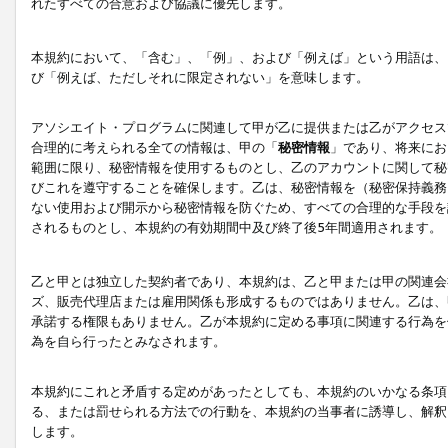
れたすべての合意および協議に優先します。
本規約において、「含む」、「例」、および「例えば」という用語は、
び「例えば、ただしそれに限定されない」を意味します。
アソシエイト・プログラムに関連して甲が乙に提供または乙がアクセス
合理的に考えられる全ての情報は、甲の「
秘密情報
」であり、将来にお
範囲に限り、秘密情報を使用するものとし、乙のアカウントに関して秘
びこれを遵守することを確保します。乙は、秘密情報を（秘密保持義務
ない使用および開示から秘密情報を防ぐため、すべての合理的な手段を
されるものとし、本規約の有効期間中及び終了後5年間適用されます。
乙と甲とは独立した契約者であり、本規約は、乙と甲または甲の関連会
ズ、販売代理店または雇用関係も形成するものではありません。乙は、
承諾する権限もありません。乙が本規約に定める事項に関連する行為を
為を自ら行ったとみなされます。
本規約にこれと矛盾する定めがあったとしても、本規約のいかなる条項
る、または罰せられる方法での行動を、本規約の当事者に誘導し、解釈
します。