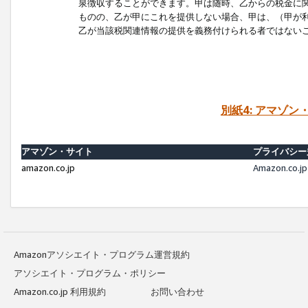
泉徴収することができます。甲は随時、乙からの税金に
ものの、乙が甲にこれを提供しない場合、甲は、（甲が
乙が当該税関連情報の提供を義務付けられる者ではない
別紙4: アマゾ
アマゾン・サイト
プライバシー
amazon.co.jp
Amazon.c
Amazonアソシエイト・プログラム運営規約
アソシエイト・プログラム・ポリシー
Amazon.co.jp 利用規約
お問い合わせ