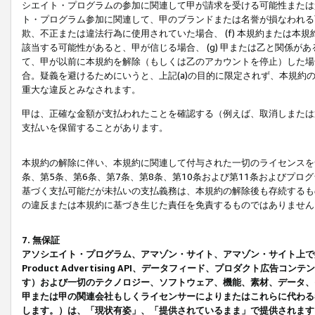
シエイト・プログラムの参加に関連して甲が請求を受ける可能性または責
ト・プログラム参加に関連して、甲のブランドまたは名誉が損なわれる可
欺、不正または違法行為に使用されていた場合、 (f) 本規約または
該当する可能性があると、甲が信じる場合、 (g) 甲または乙と関係
て、甲が以前に本規約を解除（もしくは乙のアカウントを停止）した場合
合。疑義を避けるためにいうと、上記(a)の目的に限定されず、本規約
重大な違反とみなされます。
甲は、正確な金額が支払われたことを確認する（例えば、取消しまたは
支払いを保留することがあります。
本規約の解除に伴い、本規約に関連して付与された一切のライセンスを
条、第5条、第6条、第7条、第8条、第10条および第11条およびプ
基づく支払可能だが未払いの支払義務は、本規約の解除後も存続するも
の違反または本規約に基づき生じた責任を免責するものではありません
7. 無保証
アソシエイト・プログラム、アマゾン・サイト、アマゾン・サイト上で
Product Advertising API、データフィード、プロダクト
す）および一切のテクノロジー、ソフトウェア、機能、素材、データ、
甲または甲の関連会社もしくライセンサーによりまたはこれらに代わる
します。）は、「現状有姿」、「提供されているまま」で提供されます