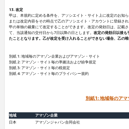
13. 改定
甲は、本規約に定める条件を、アソシエイト・サイト上に改定のお知ら
または改定内容をその時点で乙のアソシエイト・アカウントに登録され
甲の単独の裁量にて改定することができます。改定の発効日は、記載さ
て、当該通知の交付日から7日以降の日とします。
改定の発効日以後も
たこととなります。乙が改定を受け入れることができない場合、乙の唯
別紙 1: 地域毎のアマゾン企業およびアマゾン・サイト
別紙 2: アマゾン・サイト毎の準拠法および紛争規定
別紙 3: アマゾン・サイト毎の税規定
別紙 4: アマゾン・サイト毎のプライバシー規約
別紙1: 地域毎のア
地域
アマゾン企業
日本
アマゾンジャパン合同会社