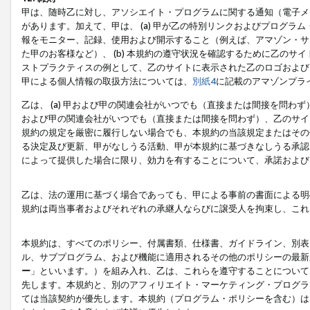
甲は、随時乙に対し、アソシエイト・プログラムに関する通知（電子メ
があります。加えて、甲は、 (a) 甲が乙の特別リンクおよびプログ
報をモニター、記録、使用および開示すること（例えば、アマゾン・サ
た甲のお客様など）、 (b) 本規約の遵守状況を確認するために乙のサイ
ストプラクティスの例として、乙のサイトに表示された乙のロゴおよび
甲による個人情報の取扱方法については、
別紙4
に記載のアマゾンプラ
乙は、 (a) 甲および甲の関連会社がいつでも（直接または間接を問わず
および甲の関連会社がいつでも（直接または間接を問わず）、乙のサイ
規約の規定を厳密に履行しない場合でも、本規約の当該規定またはその他
る決定及び更新、甲がなしうる活動、甲が本規約に基づきなしうる承認
によって提供した場合に限り、効力を有することについて、承諾および
乙は、法の運用に基づく場合であっても、甲による事前の書面による明
規約は両当事者およびそれぞれの承継人ならびに譲受人を拘束し、これ
本規約は、すべてのポリシー、付属書類、仕様書、ガイドライン、別表
ル、サブプログラム、および機能に適用されるその他のポリシーの最新
ー
」といいます。）を組み入れ、乙は、これらを遵守することについて
先します。本規約と、別のアフィリエイト・マーケティング・プログラ
ては当該契約が優先します。本規約（プログラム・ポリシーを含む）は