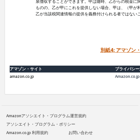
泉徴収することができます。甲は随時、乙からの税金に
ものの、乙が甲にこれを提供しない場合、甲は、（甲が
乙が当該税関連情報の提供を義務付けられる者ではない
別紙4: アマゾ
アマゾン・サイト
プライバシー
amazon.co.jp
Amazon.c
Amazonアソシエイト・プログラム運営規約
アソシエイト・プログラム・ポリシー
Amazon.co.jp 利用規約
お問い合わせ