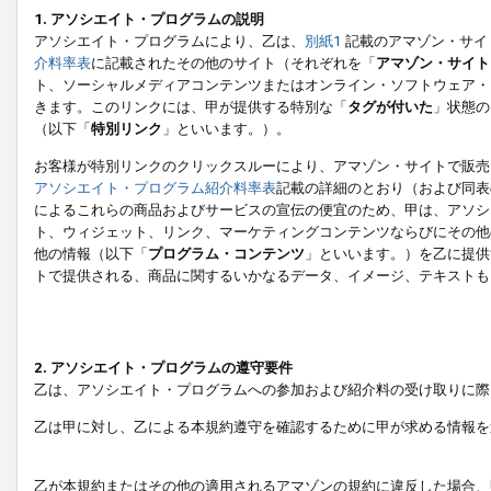
1. アソシエイト・プログラムの説明
アソシエイト・プログラムにより、乙は、
別紙1
記載のアマゾン・サイ
介料率表
に記載されたその他のサイト（それぞれを「
アマゾン・サイト
ト、ソーシャルメディアコンテンツまたはオンライン・ソフトウェア・
きます。このリンクには、甲が提供する特別な「
タグが付いた
」状態の
（以下「
特別リンク
」といいます。）。
お客様が特別リンクのクリックスルーにより、アマゾン・サイトで販売
アソシエイト・プログラム紹介料率表
記載の詳細のとおり（および同表
によるこれらの商品およびサービスの宣伝の便宜のため、甲は、アソシ
ト、ウィジェット、リンク、マーケティングコンテンツならびにその他
他の情報（以下「
プログラム・コンテンツ
」といいます。）を乙に提供
トで提供される、商品に関するいかなるデータ、イメージ、テキストも
2. アソシエイト・プログラムの遵守要件
乙は、アソシエイト・プログラムへの参加および紹介料の受け取りに際
乙は甲に対し、乙による本規約遵守を確認するために甲が求める情報を
乙が本規約またはその他の適用されるアマゾンの規約に違反した場合、