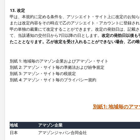
13. 改定
甲は、本規約に定める条件を、アソシエイト・サイト上に改定のお知ら
または改定内容をその時点で乙のアソシエイト・アカウントに登録され
甲の単独の裁量にて改定することができます。改定の発効日は、記載さ
て、当該通知の交付日から7日以降の日とします。
改定の発効日以後も
たこととなります。乙が改定を受け入れることができない場合、乙の唯
別紙 1: 地域毎のアマゾン企業およびアマゾン・サイト
別紙 2: アマゾン・サイト毎の準拠法および紛争規定
別紙 3: アマゾン・サイト毎の税規定
別紙 4: アマゾン・サイト毎のプライバシー規約
別紙1: 地域毎のア
地域
アマゾン企業
日本
アマゾンジャパン合同会社