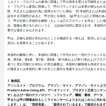
シエイト・プログラムの参加に関連して甲が請求を受ける可能性または責
ト・プログラム参加に関連して、甲のブランドまたは名誉が損なわれる可
欺、不正または違法行為に使用されていた場合、 (f) 本規約または
該当する可能性があると、甲が信じる場合、 (g) 甲または乙と関係
て、甲が以前に本規約を解除（もしくは乙のアカウントを停止）した場合
合。疑義を避けるためにいうと、上記(a)の目的に限定されず、本規約
重大な違反とみなされます。
甲は、正確な金額が支払われたことを確認する（例えば、取消しまたは
支払いを保留することがあります。
本規約の解除に伴い、本規約に関連して付与された一切のライセンスを
条、第5条、第6条、第7条、第8条、第10条および第11条およびプ
基づく支払可能だが未払いの支払義務は、本規約の解除後も存続するも
の違反または本規約に基づき生じた責任を免責するものではありません
7. 無保証
アソシエイト・プログラム、アマゾン・サイト、アマゾン・サイト上で
Product Advertising API、データフィード、プロダクト
す）および一切のテクノロジー、ソフトウェア、機能、素材、データ、
甲または甲の関連会社もしくライセンサーによりまたはこれらに代わる
します。）は、「現状有姿」、「提供されているまま」で提供されます