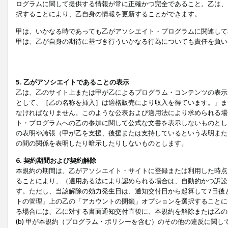
ログラムに関して提供する情報が常に正確かつ完全であること。乙は、
択することにより、乙自身の情報を更新することができます。
甲は、いかなる時であっても乙がアソシエイト・プログラムに関連して
甲は、乙が自身の期待に基づき行ういかなる行為についても責任を負い
5. 乙がアソシエイトであることの表示
乙は、乙のサイト上または甲が乙によるプログラム・コンテンツの表示ま
として、［乙の名称を挿入］は適格販売により収入を得ています。」ま
なければなりません。このような公表および適用法により求められる場
ト・プログラムへの乙の参加に関して公式な文書を表示しないものとし
の表明や誇張（甲が乙を支援、後援または支持しているという表明また
の間の関係を表明したり暗示したりしないものとします。
6. 契約期間および契約解除
本規約の期間は、乙がアソシエイト・サイトに登録または利用した時点
ることにより、（適用ある法により認められる場合は、自動的かつ訴訟
す。ただし、当該解除の効力発生日は、通知交付日から起算して7日後
トの管理」上の乙の「アカウントの閉鎖」オプションを選択することに
る場合には、乙に対する書面通知交付直後に、本規約を解除または乙のア
(b) 甲が本規約（プログラム・ポリシーを含む）のその他の違反に関し