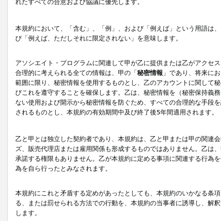
れたすべての合意および協議に優先します。
本規約において、「含む」、「例」、および「例えば」という用語は、
び「例えば、ただしそれに限定されない」を意味します。
アソシエイト・プログラムに関連して甲が乙に提供または乙がアクセス
合理的に考えられる全ての情報は、甲の「
秘密情報
」であり、将来にお
範囲に限り、秘密情報を使用するものとし、乙のアカウントに関して秘
びこれを遵守することを確保します。乙は、秘密情報を（秘密保持義務
ない使用および開示から秘密情報を防ぐため、すべての合理的な手段を
されるものとし、本規約の有効期間中及び終了後5年間適用されます。
乙と甲とは独立した契約者であり、本規約は、乙と甲または甲の関連会
ズ、販売代理店または雇用関係も形成するものではありません。乙は、
承諾する権限もありません。乙が本規約に定める事項に関連する行為を
為を自ら行ったとみなされます。
本規約にこれと矛盾する定めがあったとしても、本規約のいかなる条項
る、または罰せられる方法での行動を、本規約の当事者に誘導し、解釈
します。