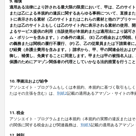
9. 補償
適用ある法律により許される最大限の限度において、甲は、乙のサイト
または乙による本規約の違反に関するあらゆる事柄について、直接または
トに表示される素材（乙のサイトまたはこれらの素材と他のアプリケーシ
または乙のサイト上もしくは乙のサイト内に表示される素材の使用、開発
よるサービス提供の利用（当該使用が本規約または適用法により認可され
ム・ポリシーを含みます。）の条件の違反、 (E) 乙の税金および関
の義務または関税の履行不履行、 (F) 乙、乙の従業員または下請業
び経費（弁護士費用を含みます。）請求から、甲、甲の関連会社および
御し、補償し、免責することに同意します。甲または甲の被指名人は、
保護のためにアマゾン関係者の代理としていかなる法的措置を行うこと
10. 準拠法および紛争
アソシエイト・プログラムもしくは本規約、本規約に基づく取引もしく
たはその主張を含む）は、
別紙2
記載の適用あるアマゾン・サイトの準
11. 税金
アソシエイト・プログラムまたは本規約（本規約の実際の違反またはそ
の関係に関する税金および関連義務は、
別紙3
記載の適用あるアマゾン
12. 雑則