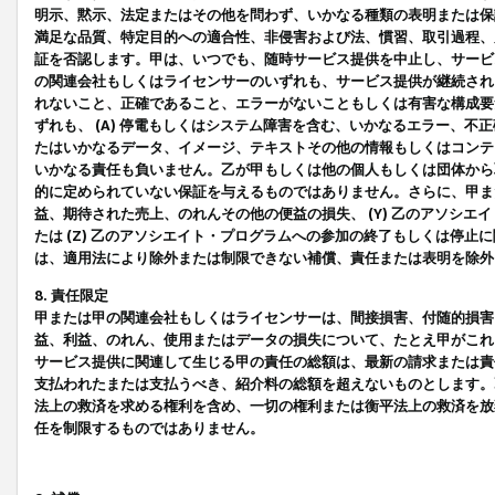
明示、黙示、法定またはその他を問わず、いかなる種類の表明または保
満足な品質、特定目的への適合性、非侵害および法、慣習、取引過程、
証を否認します。甲は、いつでも、随時サービス提供を中止し、サービ
の関連会社もしくはライセンサーのいずれも、サービス提供が継続され
れないこと、正確であること、エラーがないこともしくは有害な構成要
ずれも、 (A) 停電もしくはシステム障害を含む、いかなるエラー、不
たはいかなるデータ、イメージ、テキストその他の情報もしくはコンテ
いかなる責任も負いません。乙が甲もしくは他の個人もしくは団体から
的に定められていない保証を与えるものではありません。さらに、甲また
益、期待された売上、のれんその他の便益の損失、 (Y) 乙のアソシ
たは (Z) 乙のアソシエイト・プログラムへの参加の終了もしくは停
は、適用法により除外または制限できない補償、責任または表明を除外
8. 責任限定
甲または甲の関連会社もしくはライセンサーは、間接損害、付随的損害
益、利益、のれん、使用またはデータの損失について、たとえ甲がこれ
サービス提供に関連して生じる甲の責任の総額は、最新の請求または責
支払われたまたは支払うべき、紹介料の総額を超えないものとします。
法上の救済を求める権利を含め、一切の権利または衡平法上の救済を放
任を制限するものではありません。