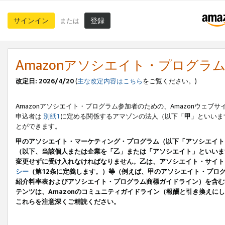
サインイン
登録
または
Amazonアソシエイト・プログラ
改定日: 2026/4/20
(
主な改定内容はこちら
をご覧ください。)
Amazonアソシエイト・プログラム参加者のための、Amazonウェブサ
申込者は
別紙1
に定める関係するアマゾンの法人（以下「
甲
」といいま
とができます。
甲のアソシエイト・マーケティング・プログラム（以下「アソシエイト
（以下、当該個人または企業を「乙」または「アソシエイト」といいま
変更せずに受け入れなければなりません。乙は、アソシエイト・サイト
シー
（第12条に定義します。）等（例えば、甲のアソシエイト・プロ
紹介料率表およびアソシエイト・プログラム商標ガイドライン）を含む本規
テンツは、Amazonのコミュニティガイドライン（報酬と引き換え
これらを注意深くご精読ください。