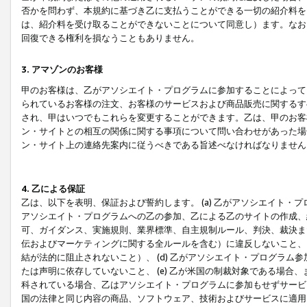
否かを問わず、本規約に基づき乙に支払うことができる一切の紹介料を
は、紹介料を受け取ることができないことについて同意し）ます。なお
回復できる権利を損なうこともありません。
3. アマゾンのお客様
甲のお客様は、乙がアソシエイト・プログラムに参加することによって
られているお客様の注文、お客様のサービスおよび商品販売に関するす
され、甲はいつでもこれらを変更することができます。乙は、甲のお客
ン・サイトとの相互の関係に関する事項について問い合わせがあった場
ン・サイト上の連絡先案内に従うべきである旨述べなければなりません
4. 乙による保証
乙は、以下を表明、保証および誓約します。 (a) 乙がアソシエイト・
アソシエイト・プログラムへの乙の参加、乙による乙のサイトの作成、
可、ガイダンス、実施規則、業界標準、自主規制ルール、判決、裁決ま
伝およびマーケティングに関する全ルールを含む）に違反しないこと、 
結が法的に阻止されないこと）、 (d) 乙がアソシエイト・プログラ
たは声明に依存していないこと、 (e) 乙が米国の制裁対象である場
科されている場合、乙はアソシエイト・プログラムに参加もせずサービス
国の法律と同じ内容の商品、ソフトウェア、技術およびサービスに適用さ