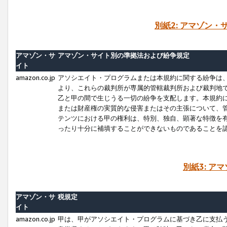
別紙2: アマゾン
アマゾン・サ
アマゾン・サイト別の準拠法および紛争規定
イト
amazon.co.jp
アソシエイト・プログラムまたは本規約に関する紛争は
より、これらの裁判所が専属的管轄裁判所および裁判地
乙と甲の間で生じうる一切の紛争を支配します。本規約
または財産権の実質的な侵害またはその主張について、
テンツにおける甲の権利は、特別、独自、顕著な特徴を
ったり十分に補填することができないものであることを
別紙3: ア
アマゾン・サ
税規定
イト
amazon.co.jp
甲は、甲がアソシエイト・プログラムに基づき乙に支払