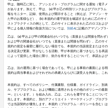
甲は、随時乙に対し、アソシエイト・プログラムに関する通知（電子メ
があります。加えて、甲は、 (a) 甲が乙の特別リンクおよびプログ
報をモニター、記録、使用および開示すること（例えば、アマゾン・サ
た甲のお客様など）、 (b) 本規約の遵守状況を確認するために乙のサイ
ストプラクティスの例として、乙のサイトに表示された乙のロゴおよび
甲による個人情報の取扱方法については、
別紙4
に記載のアマゾンプラ
乙は、 (a) 甲および甲の関連会社がいつでも（直接または間接を問わず
および甲の関連会社がいつでも（直接または間接を問わず）、乙のサイ
規約の規定を厳密に履行しない場合でも、本規約の当該規定またはその他
る決定及び更新、甲がなしうる活動、甲が本規約に基づきなしうる承認
によって提供した場合に限り、効力を有することについて、承諾および
乙は、法の運用に基づく場合であっても、甲による事前の書面による明
規約は両当事者およびそれぞれの承継人ならびに譲受人を拘束し、これ
本規約は、すべてのポリシー、付属書類、仕様書、ガイドライン、別表
ル、サブプログラム、および機能に適用されるその他のポリシーの最新
ー
」といいます。）を組み入れ、乙は、これらを遵守することについて
先します。本規約と、別のアフィリエイト・マーケティング・プログラ
ては当該契約が優先します。本規約（プログラム・ポリシーを含む）は