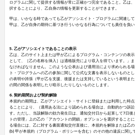
ログラムに関して提供する情報が常に正確かつ完全であること。乙は、
択することにより、乙自身の情報を更新することができます。
甲は、いかなる時であっても乙がアソシエイト・プログラムに関連して
甲は、乙が自身の期待に基づき行ういかなる行為についても責任を負い
5. 乙がアソシエイトであることの表示
乙は、乙のサイト上または甲が乙によるプログラム・コンテンツの表示ま
として、［乙の名称を挿入］は適格販売により収入を得ています。」ま
なければなりません。このような公表および適用法により求められる場
ト・プログラムへの乙の参加に関して公式な文書を表示しないものとし
の表明や誇張（甲が乙を支援、後援または支持しているという表明また
の間の関係を表明したり暗示したりしないものとします。
6. 契約期間および契約解除
本規約の期間は、乙がアソシエイト・サイトに登録または利用した時点
ることにより、（適用ある法により認められる場合は、自動的かつ訴訟
す。ただし、当該解除の効力発生日は、通知交付日から起算して7日後
トの管理」上の乙の「アカウントの閉鎖」オプションを選択することに
る場合には、乙に対する書面通知交付直後に、本規約を解除または乙のア
(b) 甲が本規約（プログラム・ポリシーを含む）のその他の違反に関し