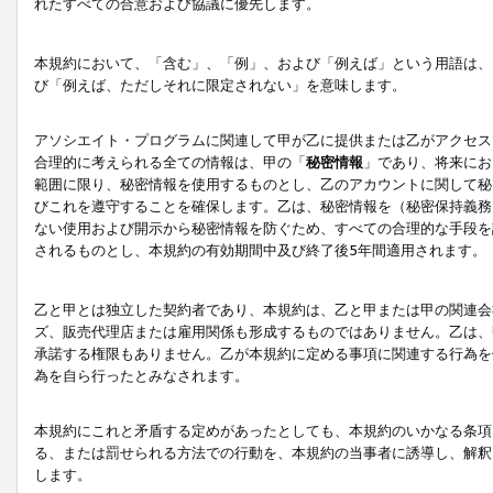
れたすべての合意および協議に優先します。
本規約において、「含む」、「例」、および「例えば」という用語は、
び「例えば、ただしそれに限定されない」を意味します。
アソシエイト・プログラムに関連して甲が乙に提供または乙がアクセス
合理的に考えられる全ての情報は、甲の「
秘密情報
」であり、将来にお
範囲に限り、秘密情報を使用するものとし、乙のアカウントに関して秘
びこれを遵守することを確保します。乙は、秘密情報を（秘密保持義務
ない使用および開示から秘密情報を防ぐため、すべての合理的な手段を
されるものとし、本規約の有効期間中及び終了後5年間適用されます。
乙と甲とは独立した契約者であり、本規約は、乙と甲または甲の関連会
ズ、販売代理店または雇用関係も形成するものではありません。乙は、
承諾する権限もありません。乙が本規約に定める事項に関連する行為を
為を自ら行ったとみなされます。
本規約にこれと矛盾する定めがあったとしても、本規約のいかなる条項
る、または罰せられる方法での行動を、本規約の当事者に誘導し、解釈
します。