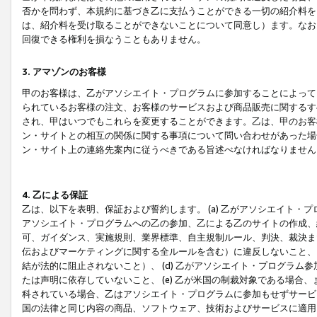
否かを問わず、本規約に基づき乙に支払うことができる一切の紹介料を
は、紹介料を受け取ることができないことについて同意し）ます。なお
回復できる権利を損なうこともありません。
3. アマゾンのお客様
甲のお客様は、乙がアソシエイト・プログラムに参加することによって
られているお客様の注文、お客様のサービスおよび商品販売に関するす
され、甲はいつでもこれらを変更することができます。乙は、甲のお客
ン・サイトとの相互の関係に関する事項について問い合わせがあった場
ン・サイト上の連絡先案内に従うべきである旨述べなければなりません
4. 乙による保証
乙は、以下を表明、保証および誓約します。 (a) 乙がアソシエイト・
アソシエイト・プログラムへの乙の参加、乙による乙のサイトの作成、
可、ガイダンス、実施規則、業界標準、自主規制ルール、判決、裁決ま
伝およびマーケティングに関する全ルールを含む）に違反しないこと、 
結が法的に阻止されないこと）、 (d) 乙がアソシエイト・プログラ
たは声明に依存していないこと、 (e) 乙が米国の制裁対象である場
科されている場合、乙はアソシエイト・プログラムに参加もせずサービス
国の法律と同じ内容の商品、ソフトウェア、技術およびサービスに適用さ