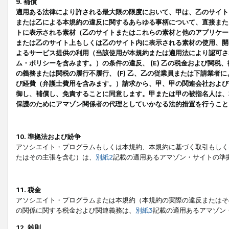
9. 補償
適用ある法律により許される最大限の限度において、甲は、乙のサイト
または乙による本規約の違反に関するあらゆる事柄について、直接または
トに表示される素材（乙のサイトまたはこれらの素材と他のアプリケーシ
または乙のサイト上もしくは乙のサイト内に表示される素材の使用、開発
よるサービス提供の利用（当該使用が本規約または適用法により認可され
ム・ポリシーを含みます。）の条件の違反、 (E) 乙の税金および関
の義務または関税の履行不履行、 (F) 乙、乙の従業員または下請業
び経費（弁護士費用を含みます。）請求から、甲、甲の関連会社および
御し、補償し、免責することに同意します。甲または甲の被指名人は、
保護のためにアマゾン関係者の代理としていかなる法的措置を行うこと
10. 準拠法および紛争
アソシエイト・プログラムもしくは本規約、本規約に基づく取引もしく
たはその主張を含む）は、
別紙2
記載の適用あるアマゾン・サイトの準
11. 税金
アソシエイト・プログラムまたは本規約（本規約の実際の違反またはそ
の関係に関する税金および関連義務は、
別紙3
記載の適用あるアマゾン
12. 雑則