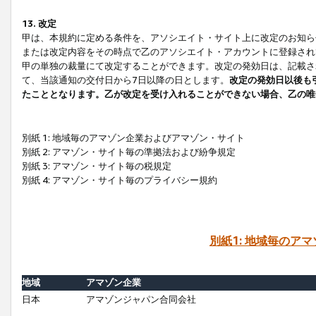
13. 改定
甲は、本規約に定める条件を、アソシエイト・サイト上に改定のお知ら
または改定内容をその時点で乙のアソシエイト・アカウントに登録され
甲の単独の裁量にて改定することができます。改定の発効日は、記載さ
て、当該通知の交付日から7日以降の日とします。
改定の発効日以後も
たこととなります。乙が改定を受け入れることができない場合、乙の唯
別紙 1: 地域毎のアマゾン企業およびアマゾン・サイト
別紙 2: アマゾン・サイト毎の準拠法および紛争規定
別紙 3: アマゾン・サイト毎の税規定
別紙 4: アマゾン・サイト毎のプライバシー規約
別紙1: 地域毎のア
地域
アマゾン企業
日本
アマゾンジャパン合同会社