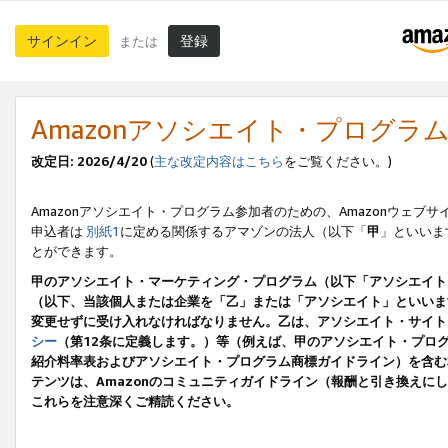
サインイン
登録
または
Amazonアソシエイト・プログラ
改定日: 2026/4/20
(
主な改定内容はこちら
をご覧ください。)
Amazonアソシエイト・プログラム参加者のための、Amazonウェブサ
申込者は
別紙1
に定める関係するアマゾンの法人（以下「
甲
」といいま
とができます。
甲のアソシエイト・マーケティング・プログラム（以下「アソシエイト
（以下、当該個人または企業を「乙」または「アソシエイト」といいま
変更せずに受け入れなければなりません。乙は、アソシエイト・サイト
シー
（第12条に定義します。）等（例えば、甲のアソシエイト・プロ
紹介料率表およびアソシエイト・プログラム商標ガイドライン）を含む本規
テンツは、Amazonのコミュニティガイドライン（報酬と引き換え
これらを注意深くご精読ください。