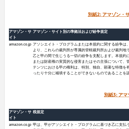
別紙2: アマゾン
アマゾン・サ
アマゾン・サイト別の準拠法および紛争規定
イト
amazon.co.jp
アソシエイト・プログラムまたは本規約に関する紛争は
より、これらの裁判所が専属的管轄裁判所および裁判地
乙と甲の間で生じうる一切の紛争を支配します。本規約
または財産権の実質的な侵害またはその主張について、
テンツにおける甲の権利は、特別、独自、顕著な特徴を
ったり十分に補填することができないものであることを
別紙3: ア
アマゾン・サ
税規定
イト
amazon.co.jp
甲は、甲がアソシエイト・プログラムに基づき乙に支払