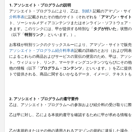
1. アソシエイト・プログラムの説明
アソシエイト・プログラムにより、乙は、
別紙1
記載のアマゾン・サイ
介料率表
に記載されたその他のサイト（それぞれを「
アマゾン・サイト
ト、ソーシャルメディアコンテンツまたはオンライン・ソフトウェア・
きます。このリンクには、甲が提供する特別な「
タグが付いた
」状態の
（以下「
特別リンク
」といいます。）。
お客様が特別リンクのクリックスルーにより、アマゾン・サイトで販売
アソシエイト・プログラム紹介料率表
記載の詳細のとおり（および同表
によるこれらの商品およびサービスの宣伝の便宜のため、甲は、アソシ
ト、ウィジェット、リンク、マーケティングコンテンツならびにその他
他の情報（以下「
プログラム・コンテンツ
」といいます。）を乙に提供
トで提供される、商品に関するいかなるデータ、イメージ、テキストも
2. アソシエイト・プログラムの遵守要件
乙は、アソシエイト・プログラムへの参加および紹介料の受け取りに際
乙は甲に対し、乙による本規約遵守を確認するために甲が求める情報を
乙が本規約またはその他の適用されるアマゾンの規約に違反した場合、