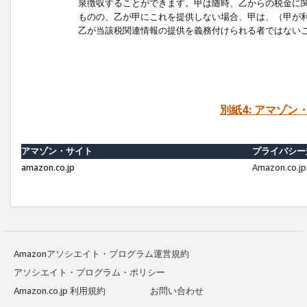
泉徴収することができます。甲は随時、乙からの税金に
ものの、乙が甲にこれを提供しない場合、甲は、（甲が
乙が当該税関連情報の提供を義務付けられる者ではない
別紙4: アマゾ
アマゾン・サイト
プライバシー
amazon.co.jp
Amazon.c
Amazonアソシエイト・プログラム運営規約
アソシエイト・プログラム・ポリシー
Amazon.co.jp 利用規約
お問い合わせ