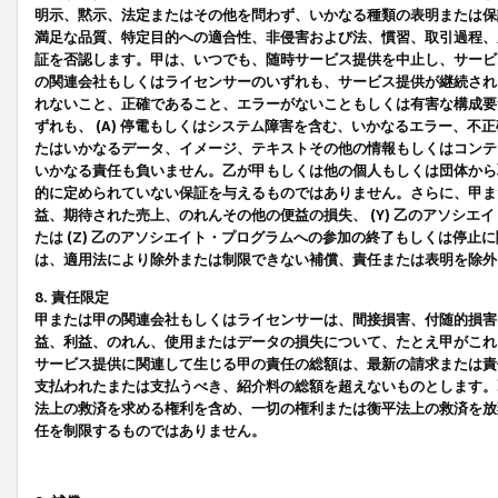
明示、黙示、法定またはその他を問わず、いかなる種類の表明または保
満足な品質、特定目的への適合性、非侵害および法、慣習、取引過程、
証を否認します。甲は、いつでも、随時サービス提供を中止し、サービ
の関連会社もしくはライセンサーのいずれも、サービス提供が継続され
れないこと、正確であること、エラーがないこともしくは有害な構成要
ずれも、 (A) 停電もしくはシステム障害を含む、いかなるエラー、不
たはいかなるデータ、イメージ、テキストその他の情報もしくはコンテ
いかなる責任も負いません。乙が甲もしくは他の個人もしくは団体から
的に定められていない保証を与えるものではありません。さらに、甲また
益、期待された売上、のれんその他の便益の損失、 (Y) 乙のアソシ
たは (Z) 乙のアソシエイト・プログラムへの参加の終了もしくは停
は、適用法により除外または制限できない補償、責任または表明を除外
8. 責任限定
甲または甲の関連会社もしくはライセンサーは、間接損害、付随的損害
益、利益、のれん、使用またはデータの損失について、たとえ甲がこれ
サービス提供に関連して生じる甲の責任の総額は、最新の請求または責
支払われたまたは支払うべき、紹介料の総額を超えないものとします。
法上の救済を求める権利を含め、一切の権利または衡平法上の救済を放
任を制限するものではありません。