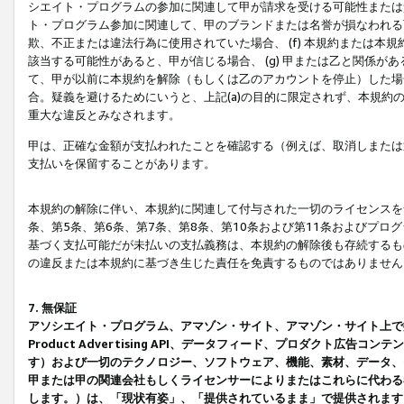
シエイト・プログラムの参加に関連して甲が請求を受ける可能性または責
ト・プログラム参加に関連して、甲のブランドまたは名誉が損なわれる可
欺、不正または違法行為に使用されていた場合、 (f) 本規約または
該当する可能性があると、甲が信じる場合、 (g) 甲または乙と関係
て、甲が以前に本規約を解除（もしくは乙のアカウントを停止）した場合
合。疑義を避けるためにいうと、上記(a)の目的に限定されず、本規約
重大な違反とみなされます。
甲は、正確な金額が支払われたことを確認する（例えば、取消しまたは
支払いを保留することがあります。
本規約の解除に伴い、本規約に関連して付与された一切のライセンスを
条、第5条、第6条、第7条、第8条、第10条および第11条およびプ
基づく支払可能だが未払いの支払義務は、本規約の解除後も存続するも
の違反または本規約に基づき生じた責任を免責するものではありません
7. 無保証
アソシエイト・プログラム、アマゾン・サイト、アマゾン・サイト上で
Product Advertising API、データフィード、プロダクト
す）および一切のテクノロジー、ソフトウェア、機能、素材、データ、
甲または甲の関連会社もしくライセンサーによりまたはこれらに代わる
します。）は、「現状有姿」、「提供されているまま」で提供されます