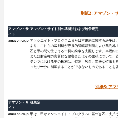
別紙2: アマゾン
アマゾン・サ
アマゾン・サイト別の準拠法および紛争規定
イト
amazon.co.jp
アソシエイト・プログラムまたは本規約に関する紛争は
より、これらの裁判所が専属的管轄裁判所および裁判地
乙と甲の間で生じうる一切の紛争を支配します。本規約
または財産権の実質的な侵害またはその主張について、
テンツにおける甲の権利は、特別、独自、顕著な特徴を
ったり十分に補填することができないものであることを
別紙3: ア
アマゾン・サ
税規定
イト
amazon.co.jp
甲は、甲がアソシエイト・プログラムに基づき乙に支払