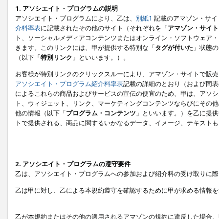
1. アソシエイト・プログラムの説明
アソシエイト・プログラムにより、乙は、
別紙1
記載のアマゾン・サイ
介料率表
に記載されたその他のサイト（それぞれを「
アマゾン・サイト
ト、ソーシャルメディアコンテンツまたはオンライン・ソフトウェア・
きます。このリンクには、甲が提供する特別な「
タグが付いた
」状態の
（以下「
特別リンク
」といいます。）。
お客様が特別リンクのクリックスルーにより、アマゾン・サイトで販売
アソシエイト・プログラム紹介料率表
記載の詳細のとおり（および同表
によるこれらの商品およびサービスの宣伝の便宜のため、甲は、アソシ
ト、ウィジェット、リンク、マーケティングコンテンツならびにその他
他の情報（以下「
プログラム・コンテンツ
」といいます。）を乙に提供
トで提供される、商品に関するいかなるデータ、イメージ、テキストも
2. アソシエイト・プログラムの遵守要件
乙は、アソシエイト・プログラムへの参加および紹介料の受け取りに際
乙は甲に対し、乙による本規約遵守を確認するために甲が求める情報を
乙が本規約またはその他の適用されるアマゾンの規約に違反した場合、