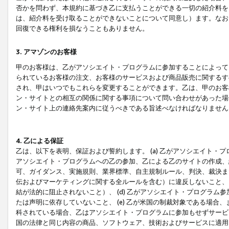
否かを問わず、本規約に基づき乙に支払うことができる一切の紹介料を
は、紹介料を受け取ることができないことについて同意し）ます。なお
回復できる権利を損なうこともありません。
3. アマゾンのお客様
甲のお客様は、乙がアソシエイト・プログラムに参加することによって
られているお客様の注文、お客様のサービスおよび商品販売に関するす
され、甲はいつでもこれらを変更することができます。乙は、甲のお客
ン・サイトとの相互の関係に関する事項について問い合わせがあった場
ン・サイト上の連絡先案内に従うべきである旨述べなければなりません
4. 乙による保証
乙は、以下を表明、保証および誓約します。 (a) 乙がアソシエイト・
アソシエイト・プログラムへの乙の参加、乙による乙のサイトの作成、
可、ガイダンス、実施規則、業界標準、自主規制ルール、判決、裁決ま
伝およびマーケティングに関する全ルールを含む）に違反しないこと、 
結が法的に阻止されないこと）、 (d) 乙がアソシエイト・プログラ
たは声明に依存していないこと、 (e) 乙が米国の制裁対象である場
科されている場合、乙はアソシエイト・プログラムに参加もせずサービス
国の法律と同じ内容の商品、ソフトウェア、技術およびサービスに適用さ