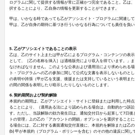
ログラムに関して提供する情報が常に正確かつ完全であること。乙は、
択することにより、乙自身の情報を更新することができます。
甲は、いかなる時であっても乙がアソシエイト・プログラムに関連して
甲は、乙が自身の期待に基づき行ういかなる行為についても責任を負い
5. 乙がアソシエイトであることの表示
乙は、乙のサイト上または甲が乙によるプログラム・コンテンツの表示ま
として、［乙の名称を挿入］は適格販売により収入を得ています。」ま
なければなりません。このような公表および適用法により求められる場
ト・プログラムへの乙の参加に関して公式な文書を表示しないものとし
の表明や誇張（甲が乙を支援、後援または支持しているという表明また
の間の関係を表明したり暗示したりしないものとします。
6. 契約期間および契約解除
本規約の期間は、乙がアソシエイト・サイトに登録または利用した時点
ることにより、（適用ある法により認められる場合は、自動的かつ訴訟
す。ただし、当該解除の効力発生日は、通知交付日から起算して7日後
トの管理」上の乙の「アカウントの閉鎖」オプションを選択することに
る場合には、乙に対する書面通知交付直後に、本規約を解除または乙のア
(b) 甲が本規約（プログラム・ポリシーを含む）のその他の違反に関し