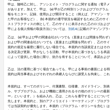
甲は、随時乙に対し、アソシエイト・プログラムに関する通知（電子メ
があります。加えて、甲は、 (a) 甲が乙の特別リンクおよびプログ
報をモニター、記録、使用および開示すること（例えば、アマゾン・サ
た甲のお客様など）、 (b) 本規約の遵守状況を確認するために乙のサイ
ストプラクティスの例として、乙のサイトに表示された乙のロゴおよび
甲による個人情報の取扱方法については、
別紙4
に記載のアマゾンプラ
乙は、 (a) 甲および甲の関連会社がいつでも（直接または間接を問わず
および甲の関連会社がいつでも（直接または間接を問わず）、乙のサイ
規約の規定を厳密に履行しない場合でも、本規約の当該規定またはその他
る決定及び更新、甲がなしうる活動、甲が本規約に基づきなしうる承認
によって提供した場合に限り、効力を有することについて、承諾および
乙は、法の運用に基づく場合であっても、甲による事前の書面による明
規約は両当事者およびそれぞれの承継人ならびに譲受人を拘束し、これ
本規約は、すべてのポリシー、付属書類、仕様書、ガイドライン、別表
ル、サブプログラム、および機能に適用されるその他のポリシーの最新
ー
」といいます。）を組み入れ、乙は、これらを遵守することについて
先します。本規約と、別のアフィリエイト・マーケティング・プログラ
ては当該契約が優先します。本規約（プログラム・ポリシーを含む）は