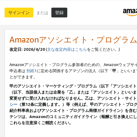
サインイン
登録
または
Amazonアソシエイト・プログラ
改定日: 2026/4/20
(
主な改定内容はこちら
をご覧ください。)
Amazonアソシエイト・プログラム参加者のための、Amazonウェブサ
申込者は
別紙1
に定める関係するアマゾンの法人（以下「
甲
」といいま
とができます。
甲のアソシエイト・マーケティング・プログラム（以下「アソシエイト
（以下、当該個人または企業を「乙」または「アソシエイト」といいま
変更せずに受け入れなければなりません。乙は、アソシエイト・サイト
シー
（第12条に定義します。）等（例えば、甲のアソシエイト・プロ
紹介料率表およびアソシエイト・プログラム商標ガイドライン）を含む本規
テンツは、Amazonのコミュニティガイドライン（報酬と引き換え
これらを注意深くご精読ください。