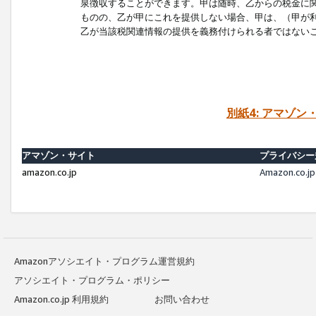
泉徴収することができます。甲は随時、乙からの税金に
ものの、乙が甲にこれを提供しない場合、甲は、（甲が
乙が当該税関連情報の提供を義務付けられる者ではない
別紙4: アマゾ
アマゾン・サイト
プライバシー
amazon.co.jp
Amazon.c
Amazonアソシエイト・プログラム運営規約
アソシエイト・プログラム・ポリシー
Amazon.co.jp 利用規約
お問い合わせ