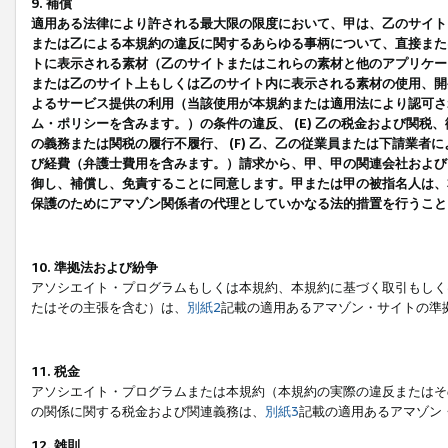
9. 補償
適用ある法律により許される最大限の限度において、甲は、乙のサイト
または乙による本規約の違反に関するあらゆる事柄について、直接または
トに表示される素材（乙のサイトまたはこれらの素材と他のアプリケーシ
または乙のサイト上もしくは乙のサイト内に表示される素材の使用、開発
よるサービス提供の利用（当該使用が本規約または適用法により認可され
ム・ポリシーを含みます。）の条件の違反、 (E) 乙の税金および関
の義務または関税の履行不履行、 (F) 乙、乙の従業員または下請業
び経費（弁護士費用を含みます。）請求から、甲、甲の関連会社および
御し、補償し、免責することに同意します。甲または甲の被指名人は、
保護のためにアマゾン関係者の代理としていかなる法的措置を行うこと
10. 準拠法および紛争
アソシエイト・プログラムもしくは本規約、本規約に基づく取引もしく
たはその主張を含む）は、
別紙2
記載の適用あるアマゾン・サイトの準
11. 税金
アソシエイト・プログラムまたは本規約（本規約の実際の違反またはそ
の関係に関する税金および関連義務は、
別紙3
記載の適用あるアマゾン
12. 雑則