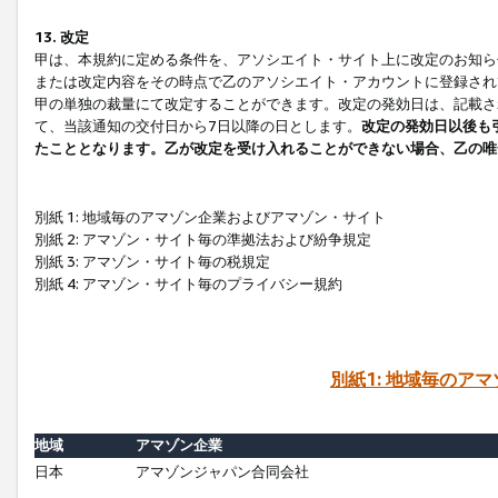
13. 改定
甲は、本規約に定める条件を、アソシエイト・サイト上に改定のお知ら
または改定内容をその時点で乙のアソシエイト・アカウントに登録され
甲の単独の裁量にて改定することができます。改定の発効日は、記載さ
て、当該通知の交付日から7日以降の日とします。
改定の発効日以後も
たこととなります。乙が改定を受け入れることができない場合、乙の唯
別紙 1: 地域毎のアマゾン企業およびアマゾン・サイト
別紙 2: アマゾン・サイト毎の準拠法および紛争規定
別紙 3: アマゾン・サイト毎の税規定
別紙 4: アマゾン・サイト毎のプライバシー規約
別紙1: 地域毎のア
地域
アマゾン企業
日本
アマゾンジャパン合同会社