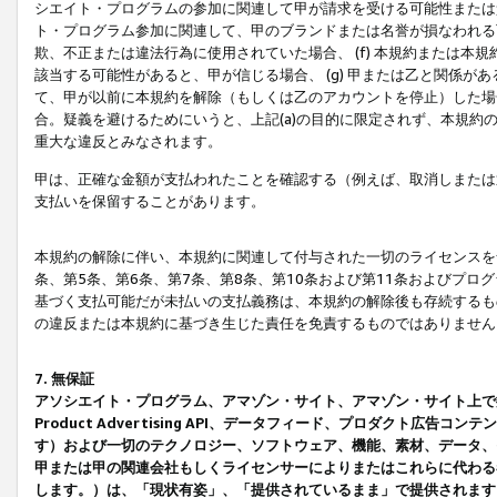
シエイト・プログラムの参加に関連して甲が請求を受ける可能性または責
ト・プログラム参加に関連して、甲のブランドまたは名誉が損なわれる可
欺、不正または違法行為に使用されていた場合、 (f) 本規約または
該当する可能性があると、甲が信じる場合、 (g) 甲または乙と関係
て、甲が以前に本規約を解除（もしくは乙のアカウントを停止）した場合
合。疑義を避けるためにいうと、上記(a)の目的に限定されず、本規約
重大な違反とみなされます。
甲は、正確な金額が支払われたことを確認する（例えば、取消しまたは
支払いを保留することがあります。
本規約の解除に伴い、本規約に関連して付与された一切のライセンスを
条、第5条、第6条、第7条、第8条、第10条および第11条およびプ
基づく支払可能だが未払いの支払義務は、本規約の解除後も存続するも
の違反または本規約に基づき生じた責任を免責するものではありません
7. 無保証
アソシエイト・プログラム、アマゾン・サイト、アマゾン・サイト上で
Product Advertising API、データフィード、プロダクト
す）および一切のテクノロジー、ソフトウェア、機能、素材、データ、
甲または甲の関連会社もしくライセンサーによりまたはこれらに代わる
します。）は、「現状有姿」、「提供されているまま」で提供されます