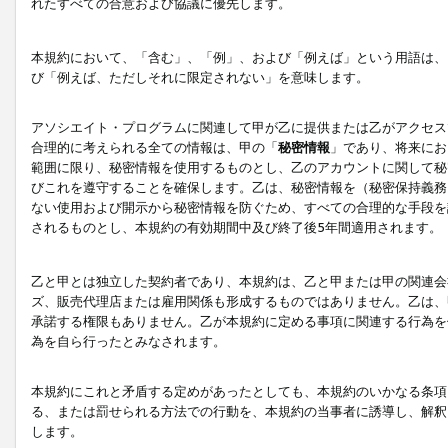
れたすべての合意および協議に優先します。
本規約において、「含む」、「例」、および「例えば」という用語は、
び「例えば、ただしそれに限定されない」を意味します。
アソシエイト・プログラムに関連して甲が乙に提供または乙がアクセス
合理的に考えられる全ての情報は、甲の「
秘密情報
」であり、将来にお
範囲に限り、秘密情報を使用するものとし、乙のアカウントに関して秘
びこれを遵守することを確保します。乙は、秘密情報を（秘密保持義務
ない使用および開示から秘密情報を防ぐため、すべての合理的な手段を
されるものとし、本規約の有効期間中及び終了後5年間適用されます。
乙と甲とは独立した契約者であり、本規約は、乙と甲または甲の関連会
ズ、販売代理店または雇用関係も形成するものではありません。乙は、
承諾する権限もありません。乙が本規約に定める事項に関連する行為を
為を自ら行ったとみなされます。
本規約にこれと矛盾する定めがあったとしても、本規約のいかなる条項
る、または罰せられる方法での行動を、本規約の当事者に誘導し、解釈
します。