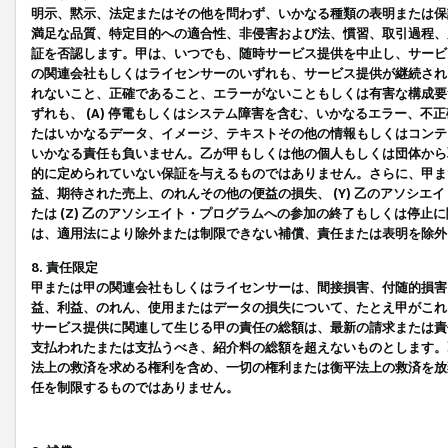
明示、黙示、法定またはその他を問わず、いかなる種類の表明または保
満足な品質、特定目的への適合性、非侵害および法、慣習、取引過程、
証を否認します。甲は、いつでも、随時サービス提供を中止し、サービ
の関連会社もしくはライセンサーのいずれも、サービス提供が継続され
れないこと、正確であること、エラーがないこともしくは有害な構成要
ずれも、 (A) 停電もしくはシステム障害を含む、いかなるエラー、不
たはいかなるデータ、イメージ、テキストその他の情報もしくはコンテ
いかなる責任も負いません。乙が甲もしくは他の個人もしくは団体から
的に定められていない保証を与えるものではありません。さらに、甲また
益、期待された売上、のれんその他の便益の損失、 (Y) 乙のアソシ
たは (Z) 乙のアソシエイト・プログラムへの参加の終了もしくは停
は、適用法により除外または制限できない補償、責任または表明を除外
8. 責任限定
甲または甲の関連会社もしくはライセンサーは、間接損害、付随的損害
益、利益、のれん、使用またはデータの損失について、たとえ甲がこれ
サービス提供に関連して生じる甲の責任の総額は、最新の請求または責
支払われたまたは支払うべき、紹介料の総額を超えないものとします。
法上の救済を求める権利を含め、一切の権利または衡平法上の救済を放
任を制限するものではありません。