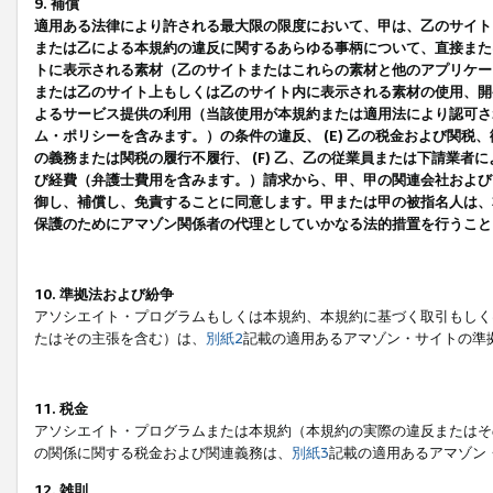
9. 補償
適用ある法律により許される最大限の限度において、甲は、乙のサイト
または乙による本規約の違反に関するあらゆる事柄について、直接または
トに表示される素材（乙のサイトまたはこれらの素材と他のアプリケーシ
または乙のサイト上もしくは乙のサイト内に表示される素材の使用、開発
よるサービス提供の利用（当該使用が本規約または適用法により認可され
ム・ポリシーを含みます。）の条件の違反、 (E) 乙の税金および関
の義務または関税の履行不履行、 (F) 乙、乙の従業員または下請業
び経費（弁護士費用を含みます。）請求から、甲、甲の関連会社および
御し、補償し、免責することに同意します。甲または甲の被指名人は、
保護のためにアマゾン関係者の代理としていかなる法的措置を行うこと
10. 準拠法および紛争
アソシエイト・プログラムもしくは本規約、本規約に基づく取引もしく
たはその主張を含む）は、
別紙2
記載の適用あるアマゾン・サイトの準
11. 税金
アソシエイト・プログラムまたは本規約（本規約の実際の違反またはそ
の関係に関する税金および関連義務は、
別紙3
記載の適用あるアマゾン
12. 雑則