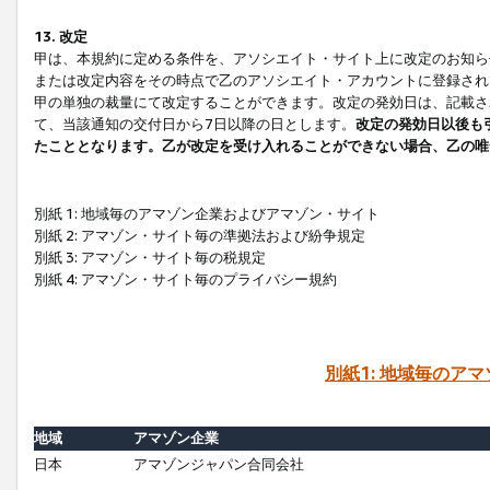
13. 改定
甲は、本規約に定める条件を、アソシエイト・サイト上に改定のお知ら
または改定内容をその時点で乙のアソシエイト・アカウントに登録され
甲の単独の裁量にて改定することができます。改定の発効日は、記載さ
て、当該通知の交付日から7日以降の日とします。
改定の発効日以後も
たこととなります。乙が改定を受け入れることができない場合、乙の唯
別紙 1: 地域毎のアマゾン企業およびアマゾン・サイト
別紙 2: アマゾン・サイト毎の準拠法および紛争規定
別紙 3: アマゾン・サイト毎の税規定
別紙 4: アマゾン・サイト毎のプライバシー規約
別紙1: 地域毎のア
地域
アマゾン企業
日本
アマゾンジャパン合同会社