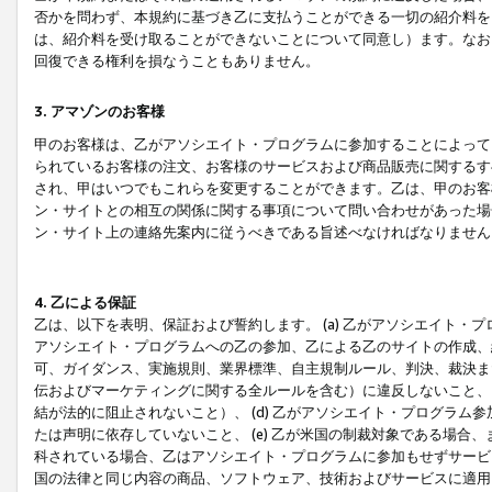
否かを問わず、本規約に基づき乙に支払うことができる一切の紹介料を
は、紹介料を受け取ることができないことについて同意し）ます。なお
回復できる権利を損なうこともありません。
3. アマゾンのお客様
甲のお客様は、乙がアソシエイト・プログラムに参加することによって
られているお客様の注文、お客様のサービスおよび商品販売に関するす
され、甲はいつでもこれらを変更することができます。乙は、甲のお客
ン・サイトとの相互の関係に関する事項について問い合わせがあった場
ン・サイト上の連絡先案内に従うべきである旨述べなければなりません
4. 乙による保証
乙は、以下を表明、保証および誓約します。 (a) 乙がアソシエイト・
アソシエイト・プログラムへの乙の参加、乙による乙のサイトの作成、
可、ガイダンス、実施規則、業界標準、自主規制ルール、判決、裁決ま
伝およびマーケティングに関する全ルールを含む）に違反しないこと、 
結が法的に阻止されないこと）、 (d) 乙がアソシエイト・プログラ
たは声明に依存していないこと、 (e) 乙が米国の制裁対象である場
科されている場合、乙はアソシエイト・プログラムに参加もせずサービス
国の法律と同じ内容の商品、ソフトウェア、技術およびサービスに適用さ