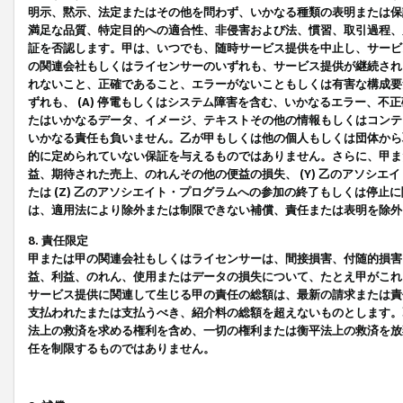
明示、黙示、法定またはその他を問わず、いかなる種類の表明または保
満足な品質、特定目的への適合性、非侵害および法、慣習、取引過程、
証を否認します。甲は、いつでも、随時サービス提供を中止し、サービ
の関連会社もしくはライセンサーのいずれも、サービス提供が継続され
れないこと、正確であること、エラーがないこともしくは有害な構成要
ずれも、 (A) 停電もしくはシステム障害を含む、いかなるエラー、不
たはいかなるデータ、イメージ、テキストその他の情報もしくはコンテ
いかなる責任も負いません。乙が甲もしくは他の個人もしくは団体から
的に定められていない保証を与えるものではありません。さらに、甲また
益、期待された売上、のれんその他の便益の損失、 (Y) 乙のアソシ
たは (Z) 乙のアソシエイト・プログラムへの参加の終了もしくは停
は、適用法により除外または制限できない補償、責任または表明を除外
8. 責任限定
甲または甲の関連会社もしくはライセンサーは、間接損害、付随的損害
益、利益、のれん、使用またはデータの損失について、たとえ甲がこれ
サービス提供に関連して生じる甲の責任の総額は、最新の請求または責
支払われたまたは支払うべき、紹介料の総額を超えないものとします。
法上の救済を求める権利を含め、一切の権利または衡平法上の救済を放
任を制限するものではありません。