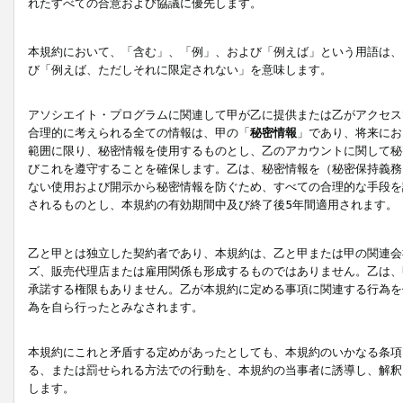
れたすべての合意および協議に優先します。
本規約において、「含む」、「例」、および「例えば」という用語は、
び「例えば、ただしそれに限定されない」を意味します。
アソシエイト・プログラムに関連して甲が乙に提供または乙がアクセス
合理的に考えられる全ての情報は、甲の「
秘密情報
」であり、将来にお
範囲に限り、秘密情報を使用するものとし、乙のアカウントに関して秘
びこれを遵守することを確保します。乙は、秘密情報を（秘密保持義務
ない使用および開示から秘密情報を防ぐため、すべての合理的な手段を
されるものとし、本規約の有効期間中及び終了後5年間適用されます。
乙と甲とは独立した契約者であり、本規約は、乙と甲または甲の関連会
ズ、販売代理店または雇用関係も形成するものではありません。乙は、
承諾する権限もありません。乙が本規約に定める事項に関連する行為を
為を自ら行ったとみなされます。
本規約にこれと矛盾する定めがあったとしても、本規約のいかなる条項
る、または罰せられる方法での行動を、本規約の当事者に誘導し、解釈
します。