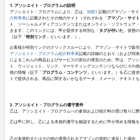
1. アソシエイト・プログラムの説明
アソシエイト・プログラムにより、乙は、
別紙1
記載のアマゾン・サイ
介料率表
に記載されたその他のサイト（それぞれを「
アマゾン・サイト
ト、ソーシャルメディアコンテンツまたはオンライン・ソフトウェア・
きます。このリンクには、甲が提供する特別な「
タグが付いた
」状態の
（以下「
特別リンク
」といいます。）。
お客様が特別リンクのクリックスルーにより、アマゾン・サイトで販売
アソシエイト・プログラム紹介料率表
記載の詳細のとおり（および同表
によるこれらの商品およびサービスの宣伝の便宜のため、甲は、アソシ
ト、ウィジェット、リンク、マーケティングコンテンツならびにその他
他の情報（以下「
プログラム・コンテンツ
」といいます。）を乙に提供
トで提供される、商品に関するいかなるデータ、イメージ、テキストも
2. アソシエイト・プログラムの遵守要件
乙は、アソシエイト・プログラムへの参加および紹介料の受け取りに際
乙は甲に対し、乙による本規約遵守を確認するために甲が求める情報を
乙が本規約またはその他の適用されるアマゾンの規約に違反した場合、