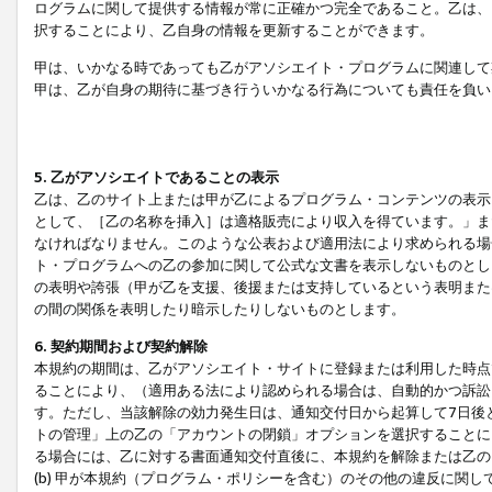
ログラムに関して提供する情報が常に正確かつ完全であること。乙は、
択することにより、乙自身の情報を更新することができます。
甲は、いかなる時であっても乙がアソシエイト・プログラムに関連して
甲は、乙が自身の期待に基づき行ういかなる行為についても責任を負い
5. 乙がアソシエイトであることの表示
乙は、乙のサイト上または甲が乙によるプログラム・コンテンツの表示ま
として、［乙の名称を挿入］は適格販売により収入を得ています。」ま
なければなりません。このような公表および適用法により求められる場
ト・プログラムへの乙の参加に関して公式な文書を表示しないものとし
の表明や誇張（甲が乙を支援、後援または支持しているという表明また
の間の関係を表明したり暗示したりしないものとします。
6. 契約期間および契約解除
本規約の期間は、乙がアソシエイト・サイトに登録または利用した時点
ることにより、（適用ある法により認められる場合は、自動的かつ訴訟
す。ただし、当該解除の効力発生日は、通知交付日から起算して7日後
トの管理」上の乙の「アカウントの閉鎖」オプションを選択することに
る場合には、乙に対する書面通知交付直後に、本規約を解除または乙のア
(b) 甲が本規約（プログラム・ポリシーを含む）のその他の違反に関し