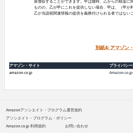
泉徴収することができます。甲は随時、乙からの税金に
ものの、乙が甲にこれを提供しない場合、甲は、（甲が
乙が当該税関連情報の提供を義務付けられる者ではない
別紙4: アマゾ
アマゾン・サイト
プライバシー
amazon.co.jp
Amazon.c
Amazonアソシエイト・プログラム運営規約
アソシエイト・プログラム・ポリシー
Amazon.co.jp 利用規約
お問い合わせ