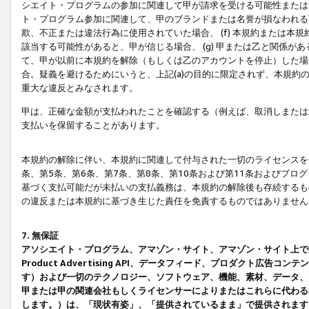
シエイト・プログラムの参加に関連して甲が請求を受ける可能性または責
ト・プログラム参加に関連して、甲のブランドまたは名誉が損なわれる可
欺、不正または違法行為に使用されていた場合、 (f) 本規約または
該当する可能性があると、甲が信じる場合、 (g) 甲または乙と関係
て、甲が以前に本規約を解除（もしくは乙のアカウントを停止）した場合
合。疑義を避けるためにいうと、上記(a)の目的に限定されず、本規約
重大な違反とみなされます。
甲は、正確な金額が支払われたことを確認する（例えば、取消しまたは
支払いを保留することがあります。
本規約の解除に伴い、本規約に関連して付与された一切のライセンスを
条、第5条、第6条、第7条、第8条、第10条および第11条およびプ
基づく支払可能だが未払いの支払義務は、本規約の解除後も存続するも
の違反または本規約に基づき生じた責任を免責するものではありません
7. 無保証
アソシエイト・プログラム、アマゾン・サイト、アマゾン・サイト上で
Product Advertising API、データフィード、プロダクト
す）および一切のテクノロジー、ソフトウェア、機能、素材、データ、
甲または甲の関連会社もしくライセンサーによりまたはこれらに代わる
します。）は、「現状有姿」、「提供されているまま」で提供されます