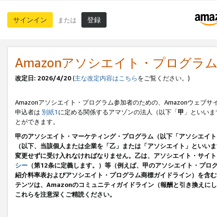
サインイン
登録
または
Amazonアソシエイト・プログラ
改定日: 2026/4/20
(
主な改定内容はこちら
をご覧ください。)
Amazonアソシエイト・プログラム参加者のための、Amazonウェブサ
申込者は
別紙1
に定める関係するアマゾンの法人（以下「
甲
」といいま
とができます。
甲のアソシエイト・マーケティング・プログラム（以下「アソシエイト
（以下、当該個人または企業を「乙」または「アソシエイト」といいま
変更せずに受け入れなければなりません。乙は、アソシエイト・サイト
シー
（第12条に定義します。）等（例えば、甲のアソシエイト・プロ
紹介料率表およびアソシエイト・プログラム商標ガイドライン）を含む本規
テンツは、Amazonのコミュニティガイドライン（報酬と引き換え
これらを注意深くご精読ください。