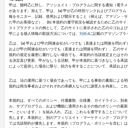
甲は、随時乙に対し、アソシエイト・プログラムに関する通知（電子メ
があります。加えて、甲は、 (a) 甲が乙の特別リンクおよびプログ
報をモニター、記録、使用および開示すること（例えば、アマゾン・サ
た甲のお客様など）、 (b) 本規約の遵守状況を確認するために乙のサイ
ストプラクティスの例として、乙のサイトに表示された乙のロゴおよび
甲による個人情報の取扱方法については、
別紙4
に記載のアマゾンプラ
乙は、 (a) 甲および甲の関連会社がいつでも（直接または間接を問わず
および甲の関連会社がいつでも（直接または間接を問わず）、乙のサイ
規約の規定を厳密に履行しない場合でも、本規約の当該規定またはその他
る決定及び更新、甲がなしうる活動、甲が本規約に基づきなしうる承認
によって提供した場合に限り、効力を有することについて、承諾および
乙は、法の運用に基づく場合であっても、甲による事前の書面による明
規約は両当事者およびそれぞれの承継人ならびに譲受人を拘束し、これ
本規約は、すべてのポリシー、付属書類、仕様書、ガイドライン、別表
ル、サブプログラム、および機能に適用されるその他のポリシーの最新
ー
」といいます。）を組み入れ、乙は、これらを遵守することについて
先します。本規約と、別のアフィリエイト・マーケティング・プログラ
ては当該契約が優先します。本規約（プログラム・ポリシーを含む）は