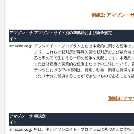
別紙2: アマゾン
アマゾン・サ
アマゾン・サイト別の準拠法および紛争規定
イト
amazon.co.jp
アソシエイト・プログラムまたは本規約に関する紛争は
より、これらの裁判所が専属的管轄裁判所および裁判地
乙と甲の間で生じうる一切の紛争を支配します。本規約
または財産権の実質的な侵害またはその主張について、
テンツにおける甲の権利は、特別、独自、顕著な特徴を
ったり十分に補填することができないものであることを
別紙3: ア
アマゾン・サ
税規定
イト
amazon.co.jp
甲は、甲がアソシエイト・プログラムに基づき乙に支払