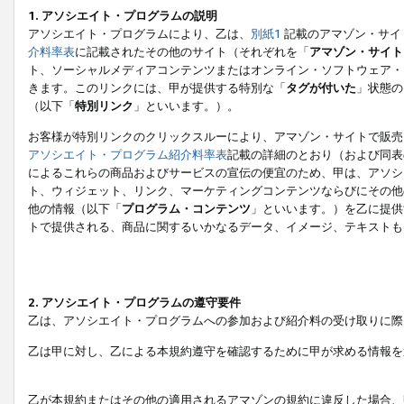
1. アソシエイト・プログラムの説明
アソシエイト・プログラムにより、乙は、
別紙1
記載のアマゾン・サイ
介料率表
に記載されたその他のサイト（それぞれを「
アマゾン・サイト
ト、ソーシャルメディアコンテンツまたはオンライン・ソフトウェア・
きます。このリンクには、甲が提供する特別な「
タグが付いた
」状態の
（以下「
特別リンク
」といいます。）。
お客様が特別リンクのクリックスルーにより、アマゾン・サイトで販売
アソシエイト・プログラム紹介料率表
記載の詳細のとおり（および同表
によるこれらの商品およびサービスの宣伝の便宜のため、甲は、アソシ
ト、ウィジェット、リンク、マーケティングコンテンツならびにその他
他の情報（以下「
プログラム・コンテンツ
」といいます。）を乙に提供
トで提供される、商品に関するいかなるデータ、イメージ、テキストも
2. アソシエイト・プログラムの遵守要件
乙は、アソシエイト・プログラムへの参加および紹介料の受け取りに際
乙は甲に対し、乙による本規約遵守を確認するために甲が求める情報を
乙が本規約またはその他の適用されるアマゾンの規約に違反した場合、