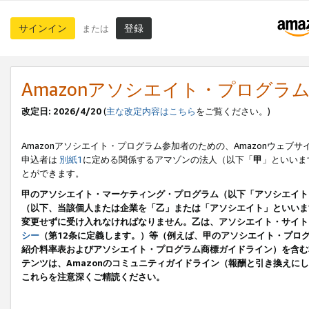
サインイン
登録
または
Amazonアソシエイト・プログラ
改定日: 2026/4/20
(
主な改定内容はこちら
をご覧ください。)
Amazonアソシエイト・プログラム参加者のための、Amazonウェブサ
申込者は
別紙1
に定める関係するアマゾンの法人（以下「
甲
」といいま
とができます。
甲のアソシエイト・マーケティング・プログラム（以下「アソシエイト
（以下、当該個人または企業を「乙」または「アソシエイト」といいま
変更せずに受け入れなければなりません。乙は、アソシエイト・サイト
シー
（第12条に定義します。）等（例えば、甲のアソシエイト・プロ
紹介料率表およびアソシエイト・プログラム商標ガイドライン）を含む本規
テンツは、Amazonのコミュニティガイドライン（報酬と引き換え
これらを注意深くご精読ください。