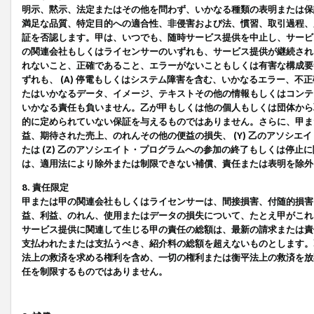
明示、黙示、法定またはその他を問わず、いかなる種類の表明または保
満足な品質、特定目的への適合性、非侵害および法、慣習、取引過程、
証を否認します。甲は、いつでも、随時サービス提供を中止し、サービ
の関連会社もしくはライセンサーのいずれも、サービス提供が継続され
れないこと、正確であること、エラーがないこともしくは有害な構成要
ずれも、 (A) 停電もしくはシステム障害を含む、いかなるエラー、不
たはいかなるデータ、イメージ、テキストその他の情報もしくはコンテ
いかなる責任も負いません。乙が甲もしくは他の個人もしくは団体から
的に定められていない保証を与えるものではありません。さらに、甲また
益、期待された売上、のれんその他の便益の損失、 (Y) 乙のアソシ
たは (Z) 乙のアソシエイト・プログラムへの参加の終了もしくは停
は、適用法により除外または制限できない補償、責任または表明を除外
8. 責任限定
甲または甲の関連会社もしくはライセンサーは、間接損害、付随的損害
益、利益、のれん、使用またはデータの損失について、たとえ甲がこれ
サービス提供に関連して生じる甲の責任の総額は、最新の請求または責
支払われたまたは支払うべき、紹介料の総額を超えないものとします。
法上の救済を求める権利を含め、一切の権利または衡平法上の救済を放
任を制限するものではありません。