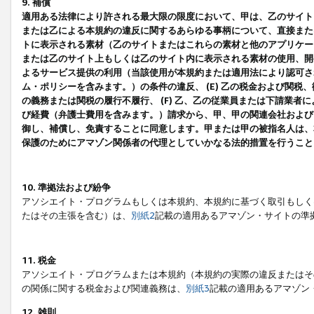
9. 補償
適用ある法律により許される最大限の限度において、甲は、乙のサイト
または乙による本規約の違反に関するあらゆる事柄について、直接または
トに表示される素材（乙のサイトまたはこれらの素材と他のアプリケーシ
または乙のサイト上もしくは乙のサイト内に表示される素材の使用、開発
よるサービス提供の利用（当該使用が本規約または適用法により認可され
ム・ポリシーを含みます。）の条件の違反、 (E) 乙の税金および関
の義務または関税の履行不履行、 (F) 乙、乙の従業員または下請業
び経費（弁護士費用を含みます。）請求から、甲、甲の関連会社および
御し、補償し、免責することに同意します。甲または甲の被指名人は、
保護のためにアマゾン関係者の代理としていかなる法的措置を行うこと
10. 準拠法および紛争
アソシエイト・プログラムもしくは本規約、本規約に基づく取引もしく
たはその主張を含む）は、
別紙2
記載の適用あるアマゾン・サイトの準
11. 税金
アソシエイト・プログラムまたは本規約（本規約の実際の違反またはそ
の関係に関する税金および関連義務は、
別紙3
記載の適用あるアマゾン
12. 雑則