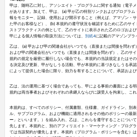
甲は、随時乙に対し、アソシエイト・プログラムに関する通知（電子メ
があります。加えて、甲は、 (a) 甲が乙の特別リンクおよびプログ
報をモニター、記録、使用および開示すること（例えば、アマゾン・サ
た甲のお客様など）、 (b) 本規約の遵守状況を確認するために乙のサイ
ストプラクティスの例として、乙のサイトに表示された乙のロゴおよび
甲による個人情報の取扱方法については、
別紙4
に記載のアマゾンプラ
乙は、 (a) 甲および甲の関連会社がいつでも（直接または間接を問わず
および甲の関連会社がいつでも（直接または間接を問わず）、乙のサイ
規約の規定を厳密に履行しない場合でも、本規約の当該規定またはその他
る決定及び更新、甲がなしうる活動、甲が本規約に基づきなしうる承認
によって提供した場合に限り、効力を有することについて、承諾および
乙は、法の運用に基づく場合であっても、甲による事前の書面による明
規約は両当事者およびそれぞれの承継人ならびに譲受人を拘束し、これ
本規約は、すべてのポリシー、付属書類、仕様書、ガイドライン、別表
ル、サブプログラム、および機能に適用されるその他のポリシーの最新
ー
」といいます。）を組み入れ、乙は、これらを遵守することについて
先します。本規約と、別のアフィリエイト・マーケティング・プログラ
ては当該契約が優先します。本規約（プログラム・ポリシーを含む）は