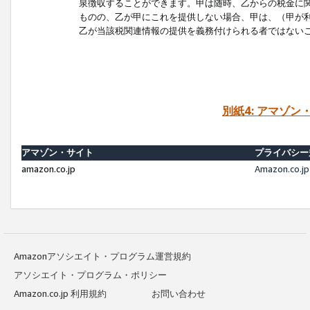
泉徴収することができます。甲は随時、乙からの税金に
ものの、乙が甲にこれを提供しない場合、甲は、（甲が
乙が当該税関連情報の提供を義務付けられる者ではない
別紙4: アマゾ
アマゾン・サイト
プライバシー
amazon.co.jp
Amazon.c
Amazonアソシエイト・プログラム運営規約
アソシエイト・プログラム・ポリシー
Amazon.co.jp 利用規約
お問い合わせ