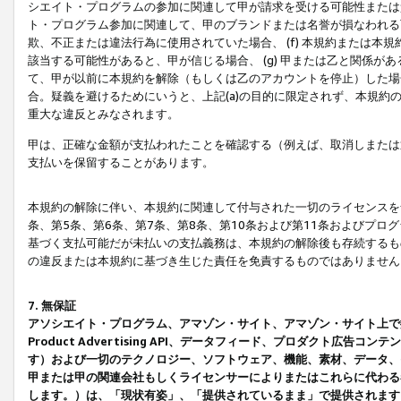
シエイト・プログラムの参加に関連して甲が請求を受ける可能性または責
ト・プログラム参加に関連して、甲のブランドまたは名誉が損なわれる可
欺、不正または違法行為に使用されていた場合、 (f) 本規約または
該当する可能性があると、甲が信じる場合、 (g) 甲または乙と関係
て、甲が以前に本規約を解除（もしくは乙のアカウントを停止）した場合
合。疑義を避けるためにいうと、上記(a)の目的に限定されず、本規約
重大な違反とみなされます。
甲は、正確な金額が支払われたことを確認する（例えば、取消しまたは
支払いを保留することがあります。
本規約の解除に伴い、本規約に関連して付与された一切のライセンスを
条、第5条、第6条、第7条、第8条、第10条および第11条およびプ
基づく支払可能だが未払いの支払義務は、本規約の解除後も存続するも
の違反または本規約に基づき生じた責任を免責するものではありません
7. 無保証
アソシエイト・プログラム、アマゾン・サイト、アマゾン・サイト上で
Product Advertising API、データフィード、プロダクト
す）および一切のテクノロジー、ソフトウェア、機能、素材、データ、
甲または甲の関連会社もしくライセンサーによりまたはこれらに代わる
します。）は、「現状有姿」、「提供されているまま」で提供されます