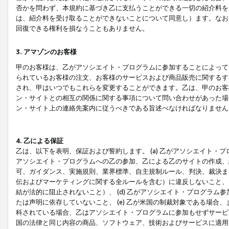
否かを問わず、本規約に基づき乙に支払うことができる一切の紹介料を
は、紹介料を受け取ることができないことについて同意し）ます。なお
回復できる権利を損なうこともありません。
3. アマゾンのお客様
甲のお客様は、乙がアソシエイト・プログラムに参加することによって
られているお客様の注文、お客様のサービスおよび商品販売に関するす
され、甲はいつでもこれらを変更することができます。乙は、甲のお客
ン・サイトとの相互の関係に関する事項について問い合わせがあった場
ン・サイト上の連絡先案内に従うべきである旨述べなければなりません
4. 乙による保証
乙は、以下を表明、保証および誓約します。 (a) 乙がアソシエイト・
アソシエイト・プログラムへの乙の参加、乙による乙のサイトの作成、
可、ガイダンス、実施規則、業界標準、自主規制ルール、判決、裁決ま
伝およびマーケティングに関する全ルールを含む）に違反しないこと、 
結が法的に阻止されないこと）、 (d) 乙がアソシエイト・プログラ
たは声明に依存していないこと、 (e) 乙が米国の制裁対象である場
科されている場合、乙はアソシエイト・プログラムに参加もせずサービス
国の法律と同じ内容の商品、ソフトウェア、技術およびサービスに適用さ