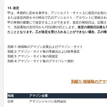
13. 改定
甲は、本規約に定める条件を、アソシエイト・サイト上に改定のお知ら
または改定内容をその時点で乙のアソシエイト・アカウントに登録され
甲の単独の裁量にて改定することができます。改定の発効日は、記載さ
て、当該通知の交付日から7日以降の日とします。
改定の発効日以後も
たこととなります。乙が改定を受け入れることができない場合、乙の唯
別紙 1: 地域毎のアマゾン企業およびアマゾン・サイト
別紙 2: アマゾン・サイト毎の準拠法および紛争規定
別紙 3: アマゾン・サイト毎の税規定
別紙 4: アマゾン・サイト毎のプライバシー規約
別紙1: 地域毎のア
地域
アマゾン企業
日本
アマゾンジャパン合同会社