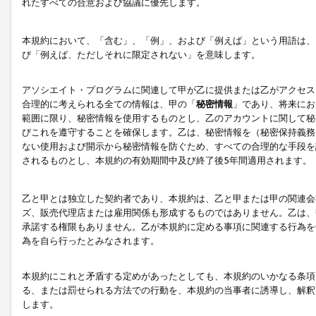
れたすべての合意および協議に優先します。
本規約において、「含む」、「例」、および「例えば」という用語は、
び「例えば、ただしそれに限定されない」を意味します。
アソシエイト・プログラムに関連して甲が乙に提供または乙がアクセス
合理的に考えられる全ての情報は、甲の「
秘密情報
」であり、将来にお
範囲に限り、秘密情報を使用するものとし、乙のアカウントに関して秘
びこれを遵守することを確保します。乙は、秘密情報を（秘密保持義務
ない使用および開示から秘密情報を防ぐため、すべての合理的な手段を
されるものとし、本規約の有効期間中及び終了後5年間適用されます。
乙と甲とは独立した契約者であり、本規約は、乙と甲または甲の関連会
ズ、販売代理店または雇用関係も形成するものではありません。乙は、
承諾する権限もありません。乙が本規約に定める事項に関連する行為を
為を自ら行ったとみなされます。
本規約にこれと矛盾する定めがあったとしても、本規約のいかなる条項
る、または罰せられる方法での行動を、本規約の当事者に誘導し、解釈
します。