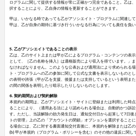
ログラムに関して提供する情報が常に正確かつ完全であること。乙は、
択することにより、乙自身の情報を更新することができます。
甲は、いかなる時であっても乙がアソシエイト・プログラムに関連して
甲は、乙が自身の期待に基づき行ういかなる行為についても責任を負い
5. 乙がアソシエイトであることの表示
乙は、乙のサイト上または甲が乙によるプログラム・コンテンツの表示ま
として、［乙の名称を挿入］は適格販売により収入を得ています。」ま
なければなりません。このような公表および適用法により求められる場
ト・プログラムへの乙の参加に関して公式な文書を表示しないものとし
の表明や誇張（甲が乙を支援、後援または支持しているという表明また
の間の関係を表明したり暗示したりしないものとします。
6. 契約期間および契約解除
本規約の期間は、乙がアソシエイト・サイトに登録または利用した時点
ることにより、（適用ある法により認められる場合は、自動的かつ訴訟
す。ただし、当該解除の効力発生日は、通知交付日から起算して7日後
トの管理」上の乙の「アカウントの閉鎖」オプションを選択することに
る場合には、乙に対する書面通知交付直後に、本規約を解除または乙のア
(b) 甲が本規約（プログラム・ポリシーを含む）のその他の違反に関し