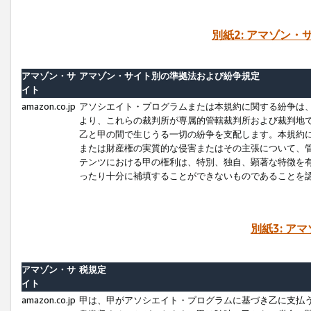
別紙2: アマゾン
アマゾン・サ
アマゾン・サイト別の準拠法および紛争規定
イト
amazon.co.jp
アソシエイト・プログラムまたは本規約に関する紛争は
より、これらの裁判所が専属的管轄裁判所および裁判地
乙と甲の間で生じうる一切の紛争を支配します。本規約
または財産権の実質的な侵害またはその主張について、
テンツにおける甲の権利は、特別、独自、顕著な特徴を
ったり十分に補填することができないものであることを
別紙3: ア
アマゾン・サ
税規定
イト
amazon.co.jp
甲は、甲がアソシエイト・プログラムに基づき乙に支払