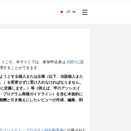
JA
ようこそ。本サイトでは、参加申込者は
別紙1
に定
理することができます。
ようとする個人または企業（以下、当該個人また
。）を変更せずに受け入れなければなりません。
条に定義します。）等（例えば、甲のアソシエイ
ト・プログラム商標ガイドライン）を含む本規約に
ン（報酬と引き換えにしたレビューの作成、編集、削
アソシエイト・プログラム紹介料率表
に記載された