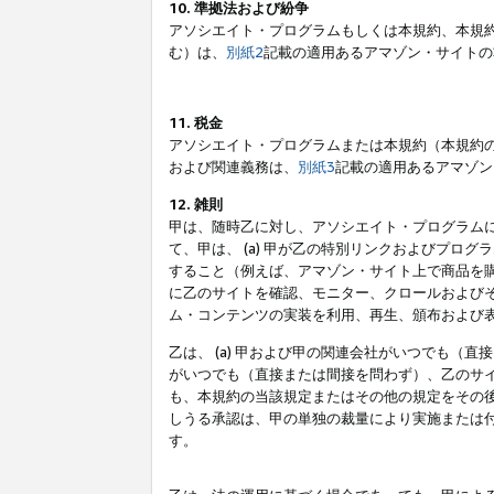
10. 準拠法および紛争
アソシエイト・プログラムもしくは本規約、本規
む）は、
別紙2
記載の適用あるアマゾン・サイトの
11. 税金
アソシエイト・プログラムまたは本規約（本規約
および関連義務は、
別紙3
記載の適用あるアマゾン
12. 雑則
甲は、随時乙に対し、アソシエイト・プログラム
て、甲は、 (a) 甲が乙の特別リンクおよびプ
すること（例えば、アマゾン・サイト上で商品を購
に乙のサイトを確認、モニター、クロールおよびそ
ム・コンテンツの実装を利用、再生、頒布および
乙は、 (a) 甲および甲の関連会社がいつでも（
がいつでも（直接または間接を問わず）、乙のサイ
も、本規約の当該規定またはその他の規定をその後
しうる承認は、甲の単独の裁量により実施または
す。