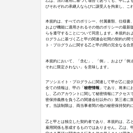
乙は、法の運用に基づく場合であっても、甲によ
びそれぞれの承継人ならびに譲受人を拘束し、こ
本規約は、すべてのポリシー、付属書類、仕様書
および機能に適用されるその他のポリシーの最新
らを遵守することについて同意します。本規約お
ログラムに基づく乙と甲の関連会社間の契約の間
ト・プログラムに関する乙と甲の間の完全なる合
本規約において、「含む」、「例」、および「例
それに限定されない」を意味します。
アソシエイト・プログラムに関連して甲が乙に提
全ての情報は、甲の「
秘密情報
」であり、将来に
し、乙のアカウントに関して秘密情報にアクセス
密保持義務を負う乙の関連会社以外の）第三者に
す。当該制限は、両当事者間の他の秘密保持契約
乙と甲とは独立した契約者であり、本規約は、乙
雇用関係も形成するものではありません。乙は、