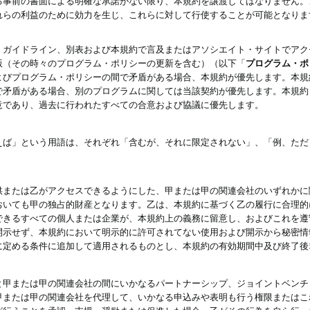
る事前の書面による明確な承諾がない限り、本規約を譲渡してはなりません。
れらの利益のために効力を生じ、これらに対して行使することが可能となりま
、ガイドライン、別表および本規約で言及またはアソシエイト・サイトでアク
版（その時々のプログラム・ポリシーの更新を含む）（以下「
プログラム・ポ
よびプログラム・ポリシーの間で矛盾がある場合、本規約が優先します。本規
で矛盾がある場合、別のプログラムに関しては当該契約が優先します。本規約
意であり、過去に行われたすべての合意および協議に優先します。
えば」という用語は、それぞれ「含むが、それに限定されない」、「例、ただ
供または乙がアクセスできるようにした、甲または甲の関連会社のいずれかに
おいても甲の独占的財産となります。乙は、本規約に基づく乙の履行に合理的
できるすべての個人または企業が、本規約上の義務に留意し、およびこれを遵
開示せず、本規約において明示的に許可されてない使用および開示から秘密情
に定める条件に追加して適用されるものとし、本規約の有効期間中及び終了後
と甲または甲の関連会社の間にいかなるパートナーシップ、ジョイントベンチ
甲または甲の関連会社を代理して、いかなる申込みや表明も行う権限またはこ