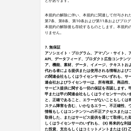
とがあります。
本規約の解除に伴い、本規約に関連して付与された
第7条、第8条、第10条および第11条およびプ
本規約の解除後も存続するものとします。本規約
りません。
7. 無保証
アソシエイト・プログラム、アマゾン・サイト、アマゾ
API、データフィード、プロダクト広告コンテン
ア、機能、素材、データ、イメージ、テキストお
代わる者による提供または使用される情報および
の関連会社もしくはライセンサーのいずれも、サ
連会社およびライセンサーは、所有権原、商品性
サービス提供に関する一切の保証を否認します。
甲または甲の関連会社もしくはライセンサーのい
と、正確であること、エラーがないこともしくは有
ステム障害を含む、いかなるエラー、不正確性、ウ
情報もしくはコンテンツへの不正アクセスまたは
取得した、またはサービス提供を通じて取得した
しくはライセンサーのいずれも、 (X) 将来的な
た投資、支出もしくはコミットメントまたは (Z