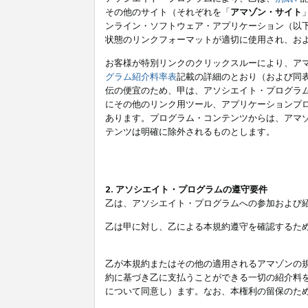
その他のサイト（それぞれを「
アマゾン・サイト
ンライン・ソフトウェア・アプリケーション（以
状態のリンクフォーマットが適切に使用され、お
お客様が特別リンクのクリックスルーにより、ア
グラム紹介料率表
記載の詳細のとおり（および同
伝の便宜のため、甲は、アソシエイト・プログラ
にその他のリンク用ツール、アプリケーションプロ
あります。プログラム・コンテンツからは、アマ
テンツは明確に除外されるものとします。
2. アソシエイト・プログラムの遵守要件
乙は、アソシエイト・プログラムへの参加および
乙は甲に対し、乙による本規約遵守を確認するた
乙が本規約またはその他の適用されるアマゾンの
約に基づき乙に支払うことができる一切の紹介料
について同意し）ます。なお、本権利の留保のた