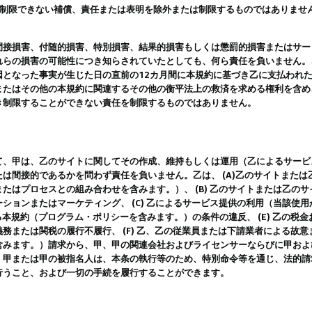
は制限できない補償、責任または表明を除外または制限するものではありませ
間接損害、付随的損害、特別損害、結果的損害もしくは懲罰的損害またはサー
れらの損害の可能性につき知らされていたとしても、何ら責任を負いません。
因となった事実が生じた日の直前の12カ月間に本規約に基づき乙に支払われ
またはその他の本規約に関連するその他の衡平法上の救済を求める権利を含め
き制限することができない責任を制限するものではありません。
て、甲は、乙のサイトに関してその作成、維持もしくは運用（乙によるサービ
は間接的であるかを問わず責任を負いません。乙は、 (A)乙のサイトまた
たはプロセスとの組み合わせを含みます。）、 (B) 乙のサイトまたは乙の
ションまたはマーケティング、 (C) 乙によるサービス提供の利用（当該使
よる本規約（プログラム・ポリシーを含みます。）の条件の違反、 (E) 乙の
務または関税の履行不履行、 (F) 乙、乙の従業員または下請業者による故
含みます。）請求から、甲、甲の関連会社およびライセンサーならびに甲およ
。甲または甲の被指名人は、本条の執行等のため、特別命令等を通じ、法的請
行うこと、および一切の手続を履行することができます。