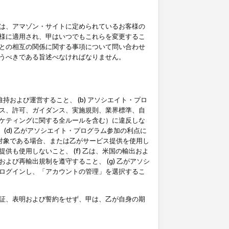
は、アマゾン・サイトに定められているお客様の
様に適用され、甲はいつでもこれらを変更するこ
との相互の関係に関する事項について問い合わせ
うべきである旨述べなければなりません。
持および運営すること、 (b) アソシエイト・プロ
ス、許可、ガイダンス、実施規則、業界標準、自
ケティングに関する全ルールを含む）に違反しな
(d) 乙がアソシエイト・プログラム参加の利点に
裁対象である場合、または乙がサービス提供を使用し
も使用しないこと、 (f) 乙は、米国の輸出およ
び再輸出規制を遵守すること、 (g) 乙がアソシ
ログインし、「アカウントの管理」を選択するこ
証、表明および誓約をせず、甲は、乙が自身の期