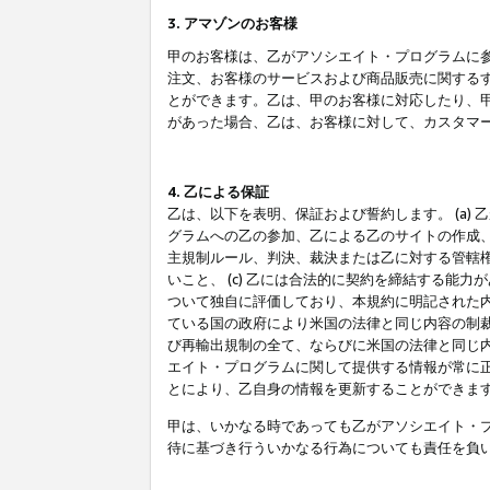
3. アマゾンのお客様
甲のお客様は、乙がアソシエイト・プログラムに
注文、お客様のサービスおよび商品販売に関する
とができます。乙は、甲のお客様に対応したり、
があった場合、乙は、お客様に対して、カスタマ
4. 乙による保証
乙は、以下を表明、保証および誓約します。 (a)
グラムへの乙の参加、乙による乙のサイトの作成
主規制ルール、判決、裁決または乙に対する管轄
いこと、 (c) 乙には合法的に契約を締結する能
ついて独自に評価しており、本規約に明記された内
ている国の政府により米国の法律と同じ内容の制裁
び再輸出規制の全て、ならびに米国の法律と同じ内
エイト・プログラムに関して提供する情報が常に
とにより、乙自身の情報を更新することができま
甲は、いかなる時であっても乙がアソシエイト・
待に基づき行ういかなる行為についても責任を負