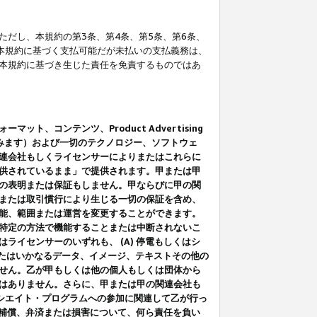
だし、本規約の第3条、第4条、第5条、第6条、
に本規約に基づく支払可能だが未払いの支払義務は、
本規約に基づき生じた責任を免責するものではあ
コンテンツ、Product Advertising
みます）および一切のテクノロジー、ソフトウェ
連会社もしくライセンサーによりまたはこれらに
供されているまま」で提供されます。甲または甲
の表明または保証もしません。甲ならびに甲の関
または取引慣行により生じる一切の保証を含め、
能、範囲または運営を変更することができます。
特定の方法で機能することまたは中断されないこ
イセンサーのいずれも、 (A) 停電もしくはシ
またはいかなるデータ、イメージ、テキストその他の
せん。乙が甲もしくは他の個人もしくは団体から
はありません。さらに、甲または甲の関連会社も
アソシエイト・プログラムへの参加に関連して乙が行っ
る補償、弁済または損害について、何ら責任を負い