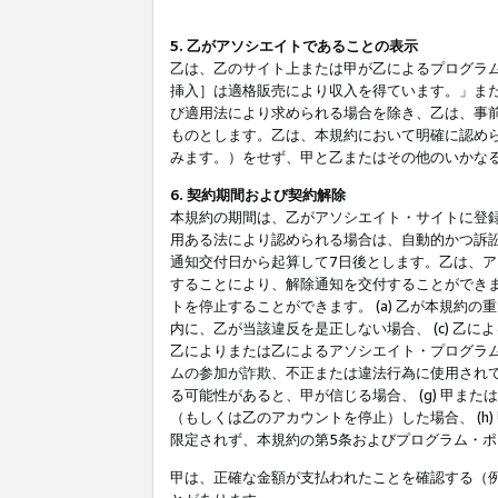
5. 乙がアソシエイトであることの表示
乙は、乙のサイト上または甲が乙によるプログラム
挿入］は適格販売により収入を得ています。」ま
び適用法により求められる場合を除き、乙は、事
ものとします。乙は、本規約において明確に認め
みます。）をせず、甲と乙またはその他のいかな
6. 契約期間および契約解除
本規約の期間は、乙がアソシエイト・サイトに登
用ある法により認められる場合は、自動的かつ訴
通知交付日から起算して7日後とします。乙は、
することにより、解除通知を交付することができ
トを停止することができます。 (a) 乙が本規約
内に、乙が当該違反を是正しない場合、 (c) 乙
乙によりまたは乙によるアソシエイト・プログラム
ムの参加が詐欺、不正または違法行為に使用されて
る可能性があると、甲が信じる場合、 (g) 甲
（もしくは乙のアカウントを停止）した場合、 (h
限定されず、本規約の第5条およびプログラム・
甲は、正確な金額が支払われたことを確認する（