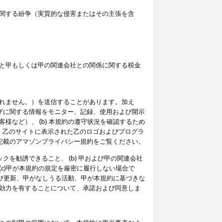
関する紛争（実質的な侵害またはその主張を含
と甲もしくは甲の関連会社との関係に関する税金
られません。）を送信することがあります。加え
ーザに関する情報をモニター、記録、使用および開示
など）、 (b) 本規約の遵守状況を確認するため
て、乙のサイトに表示された乙のロゴおよびプログラ
記載のアマゾンプライバシー規約をご覧ください。
クを勧誘できること、 (b) 甲および甲の関連会社
c)甲が本規約の規定を厳密に履行しない場合で
及び更新、甲がなしうる活動、甲が本規約に基づきな
効力を有することについて、承諾および同意しま