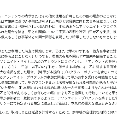
・コンテンツの表示またはその他の使用を許可したその他の場所のどこかに、
たは本規約に基づき事前に許可された内容と実質的に同じ文言を目立つように
前に文書により許可された場合以外に、本規約またはアソシエイト・プログラ
られた場合を除き、甲との関係について不実の表明や誇張（甲が乙を支援、後
る個人もしくは事業体との間の関係を表明したり暗示したりしないものとしま
録または利用した時点で開始します。乙または甲のいずれも、他方当事者に対
訟に持ち込むことなく）いつでも、理由の有無を問わず本規約を解除すること
アソシエイト・サイト上の乙のアカウントにログインし、「アカウントの管理
ます。さらに、甲は、以下のいずれかに該当する場合には、乙に対する書面通
の重大な違反を犯した場合、 (b) 甲が本規約（プログラム・ポリシーを含む）
によるアソシエイト・プログラムの参加に関連して甲が請求を受ける可能性または
参加に関連して、甲のブランドまたは名誉が損なわれる可能性があると甲が信じ
いた場合、 (f) 本規約または本規約に基づき一方当事者によりなされた行
または乙と関係があるもしくは何らかの理由により乙と協調して行動していると
) 甲が参加者に一般提供できるように、アソシエイト・プログラムを終了した
ポリシーにて特定される規定に違反した場合は、本規約の重大な違反とみなさ
例えば、取消しまたは返品を計算する）ために、解除後の合理的な期間におい