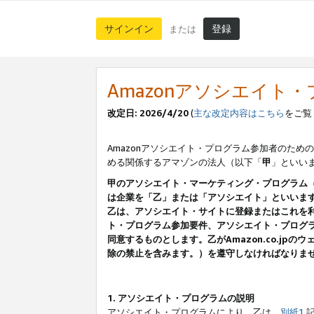
サインイン
登録
または
Amazonアソシエイト
改定日: 2026/4/20
(
主な改定内容はこちら
をご覧
Amazonアソシエイト・プログラム参加者のための
める関係するアマゾンの法人（以下「
甲
」といい
甲のアソシエイト・マーケティング・プログラム
は企業を「乙」または「アソシエイト」といいま
乙は、アソシエイト・サイトに登録またはこれを
ト・プログラム参加要件、アソシエイト・プログラ
同意するものとします。乙がAmazon.co.j
除の禁止を含みます。）を遵守しなければなりま
1. アソシエイト・プログラムの説明
アソシエイト・プログラムにより、乙は、
別紙1
記