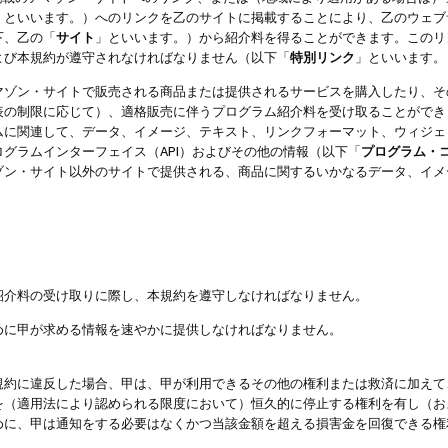
」といいます。）へのリンクを乙のサイトに掲載することにより、乙のウェブ
下、乙の「
サイト
」といいます。）から紹介料を得ることができます。このリ
よび本規約が遵守されなければなりません（以下「
特別リンク
」といいます。
マゾン・サイトで販売される商品または提供されるサービスを購入したり、そ
表の制限に応じて）、適格販売に伴うプログラム紹介料を受け取ることができ
ムに関連して、データ、イメージ、テキスト、リンクフォーマット、ウィジェ
グラムインターフェイス（API）およびその他の情報（以下「
プログラム・
ゾン・サイト以外のサイトで提供される、商品に関するいかなるデータ、イメ
紹介料の受け取りに際し、本規約を遵守しなければなりません。
めに甲が求める情報を速やかに提供しなければなりません。
規約に違反した場合、甲は、甲が利用できるその他の権利または救済に加えて
を（適用法により認められる限度において）恒久的に停止する権利を有し（お
めに、甲は通知をする必要はなくかつ当該金額を超える損害金を回復できる権