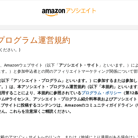
・プログラム運営規約
ください。)
、Amazonウェブサイト（以下「
アソシエイト・サイト
」といいます。）に
ます。）と参加申込者との間のアフィリエイトマーケティング関係について管
（以下「アソシエイト・プログラム」といいます。）に参加するまたは参加し
す。）は、本アソシエイト・プログラム運営規約（以下「本規約」といいます
利用することにより、本規約に参照されている
プログラム・ポリシー
（第12
ムIPライセンス、アソシエイト・プログラム紹介料率表およびアソシエイ
pのウェブサイトに投稿するコンテンツは、Amazonのコミュニティガイドライ
せん。これらを注意深くご精読ください。
載のアマゾン・サイトへのリンク、または（地域により適用がある場合は）