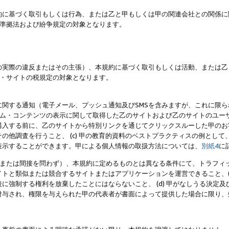
約に基づく取引もしくは行為、または乙と甲もしくは甲の関連会社との関係に
準拠法および紛争規定の対象となります。
の実際の違反またはその主張）、本規約に基づく取引もしくは活動、または乙
・サイトの税規定の対象となります。
に関する通知（電子メール、プッシュ通知及びSMSを含みますが、これに限
ログラム・コンテンツの表示に関して取得した乙のサイトおよび乙のサイトのユ
入する前に、乙のサイトから特別リンクを通じてクリックスルーした甲のお客様
の他調査を行うこと、 (c) 甲の教育的資料のベストプラクティスの例とし
表示することができます。甲による個人情報の取扱方法については、
別紙4
に
直接または間接を問わず）、本規約に定めるものとは異なる条件にて、トラフィッ
トと類似または競合するサイトまたはアプリケーションを運営できること、(
に強制する権利を放棄したことにはならないこと、 (d) 甲がなしうる決定
付与され、権限を与えられた甲の代表者が書面によって提供した場合に限り、