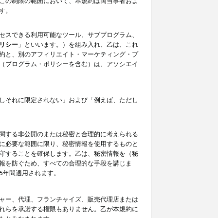
この制限の範囲において、本規約は両当事者およ
す。
セスできる利用可能なツール、サブプログラム、
リシー
」といいます。）を組み入れ、乙は、これ
約と、別のアフィリエイト・マーケティング・プ
（プログラム・ポリシーを含む）は、アソシエイ
しそれに限定されない」および「例えば、ただし
関する非公開のまたは秘密と合理的に考えられる
に必要な範囲に限り、秘密情報を使用するものと
守することを確保します。乙は、秘密情報を（秘
報を防ぐため、すべての合理的な手段を講じま
5年間適用されます。
ャー、代理、フランチャイズ、販売代理店または
れらを承諾する権限もありません。乙が本規約に