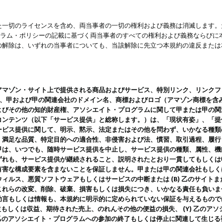
一切のライセンスを含め、両当事者の一切の権利および義務は消滅します。た
ログラム・ポリシーの記載に基づく両当事者のすべての権利および義務ならび
の解除は、いずれの当事者についても、当該解除に先立つ本規約の違反または
ン・サイト上で提供される商品およびサービス、特別リンク、リンクフォーマット、
ツ、甲および甲の関連会社のドメイン名、商標およびロゴ（アマゾン商標を含
よびその他の知的財産権、アソシエイト・プログラムに関して甲または甲の関
コンテンツ（以下「サービス提供」と総称します。）は、「現状有姿」、「提
ービス提供に関して、明示、黙示、法定またはその他を問わず、いかなる種類
、満足な品質、特定目的への適合性、非侵害および法、慣習、取引過程、履行
甲は、いつでも、随時サービス提供を中止し、サービス提供の種類、属性、機
ずれも、サービス提供が継続されること、説明されたとおり一貫してもしくは
害な構成要素を含まないことを保証しません。甲または甲の関連会社もしくはラ
ィルス、悪質ソフトウェアもしくはサービスの中断または (B) 乙のサイト
これらの改変、削除、破棄、損害もしくは損失につき、いかなる責任も負いま
助言もしくは情報も、本規約に明示的に定められていない保証を与えるもので
利益もしくは収益、期待された売上、のれんその他の便益の損失、 (Y) 乙の
) 乙のアソシエイト・プログラムへの参加の終了もしくは停止に関連して生じ