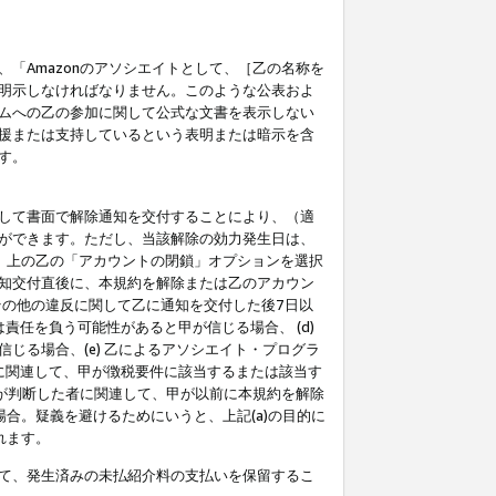
「Amazonのアソシエイトとして、［乙の名称を
明示しなければなりません。このような公表およ
ムへの乙の参加に関して公式な文書を表示しない
援または支持しているという表明または暗示を含
す。
して書面で解除通知を交付することにより、（適
ができます。ただし、当該解除の効力発生日は、
」上の乙の「アカウントの閉鎖」オプションを選択
知交付直後に、本規約を解除または乙のアカウン
のその他の違反に関して乙に通知を交付した後7日以
責任を負う可能性があると甲が信じる場合、 (d)
る場合、(e) 乙によるアソシエイト・プログラ
為に関連して、甲が徴税要件に該当するまたは該当す
甲が判断した者に関連して、甲が以前に本規約を解除
場合。疑義を避けるためにいうと、上記(a)の目的に
れます。
て、発生済みの未払紹介料の支払いを保留するこ