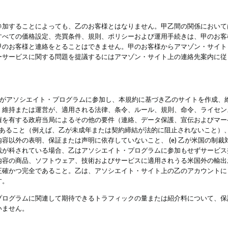
参加することによっても、乙のお客様とはなりません。甲乙間の関係において
すべての価格設定、売買条件、規則、ポリシーおよび運用手続きは、甲のお客
甲のお客様と連絡をとることはできません。甲のお客様からアマゾン・サイト
ーサービスに関する問題を提議するにはアマゾン・サイト上の連絡先案内に従
 乙がアソシエイト・プログラムに参加し、本規約に基づき乙のサイトを作成、維
、維持または運営が、適用される法律、条令、ルール、規則、命令、ライセン
権を有する政府当局によるその他の要件（連絡、データ保護、宣伝およびマー
力があること（例えば、乙が未成年または契約締結が法的に阻止されないこと）、 
容以外の表明、保証または声明に依存していないこと、 (e) 乙が米国の制
が科されている場合、乙はアソシエイト・プログラムに参加もせずサービス提供
容の商品、ソフトウェア、技術およびサービスに適用されうる米国外の輸出およ
正確かつ完全であること。乙は、アソシエイト・サイト上の乙のアカウントに
す。
プログラムに関連して期待できるトラフィックの量または紹介料について、保
いません。