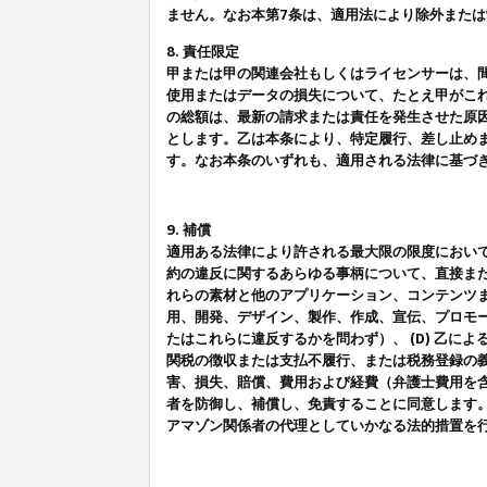
ません。なお本第7条は、適用法により除外また
8. 責任限定
甲または甲の関連会社もしくはライセンサーは、
使用またはデータの損失について、たとえ甲がこ
の総額は、最新の請求または責任を発生させた原
とします。乙は本条により、特定履行、差し止め
す。なお本条のいずれも、適用される法律に基づ
9. 補償
適用ある法律により許される最大限の限度におい
約の違反に関するあらゆる事柄について、直接また
れらの素材と他のアプリケーション、コンテンツま
用、開発、デザイン、製作、作成、宣伝、プロモー
たはこれらに違反するかを問わず）、 (D) 乙に
関税の徴収または支払不履行、または税務登録の義
害、損失、賠償、費用および経費（弁護士費用を
者を防御し、補償し、免責することに同意します
アマゾン関係者の代理としていかなる法的措置を