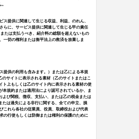
ん。
ビス提供に関連して生じる収益、利益、のれん、
さらに、サービス提供に関連して生じる甲の責任
たまたは支払うべき、紹介料の総額を超えないもの
、一切の権利または衡平法上の救済を放棄しま
ス提供の利用も含みます。）または乙による本規
は乙のサイトに表示される素材（乙のサイトまたはこ
サイト上もしくは乙のサイト内に表示される素材の使
用が本規約または適用法により認可されているか、ま
税金および関税、徴収、支払い、または乙の税金または
意または過失による非行に関する、全ての申立、損
びこれら各社の従業員、役員、取締役および代表
求の行使もしくは防御または権利の保護のために