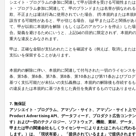
シエイト・プログラムの参加に関連して甲が請求を受ける可能性または責
ト・プログラム参加に関連して、甲のブランドまたは名誉が損なわれる可
欺、不正または違法行為に使用されていた場合、 (f) 本規約または
該当する可能性があると、甲が信じる場合、 (g) 甲または乙と関係
て、甲が以前に本規約を解除（もしくは乙のアカウントを停止）した場合
合。疑義を避けるためにいうと、上記(a)の目的に限定されず、本規約
重大な違反とみなされます。
甲は、正確な金額が支払われたことを確認する（例えば、取消しまたは
支払いを保留することがあります。
本規約の解除に伴い、本規約に関連して付与された一切のライセンスを
条、第5条、第6条、第7条、第8条、第10条および第11条およびプ
基づく支払可能だが未払いの支払義務は、本規約の解除後も存続するも
の違反または本規約に基づき生じた責任を免責するものではありません
7. 無保証
アソシエイト・プログラム、アマゾン・サイト、アマゾン・サイト上で
Product Advertising API、データフィード、プロダクト
す）および一切のテクノロジー、ソフトウェア、機能、素材、データ、
甲または甲の関連会社もしくライセンサーによりまたはこれらに代わる
します。）は、「現状有姿」、「提供されているまま」で提供されます