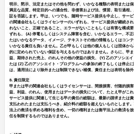
明示、黙示、法定またはその他を問わず、いかなる種類の表明または保
満足な品質、特定目的への適合性、非侵害および法、慣習、取引過程、
証を否認します。甲は、いつでも、随時サービス提供を中止し、サービ
の関連会社もしくはライセンサーのいずれも、サービス提供が継続され
れないこと、正確であること、エラーがないこともしくは有害な構成要
ずれも、 (A) 停電もしくはシステム障害を含む、いかなるエラー、不
たはいかなるデータ、イメージ、テキストその他の情報もしくはコンテ
いかなる責任も負いません。乙が甲もしくは他の個人もしくは団体から
的に定められていない保証を与えるものではありません。さらに、甲また
益、期待された売上、のれんその他の便益の損失、 (Y) 乙のアソシ
たは (Z) 乙のアソシエイト・プログラムへの参加の終了もしくは停
は、適用法により除外または制限できない補償、責任または表明を除外
8. 責任限定
甲または甲の関連会社もしくはライセンサーは、間接損害、付随的損害
益、利益、のれん、使用またはデータの損失について、たとえ甲がこれ
サービス提供に関連して生じる甲の責任の総額は、最新の請求または責
支払われたまたは支払うべき、紹介料の総額を超えないものとします。
法上の救済を求める権利を含め、一切の権利または衡平法上の救済を放
任を制限するものではありません。