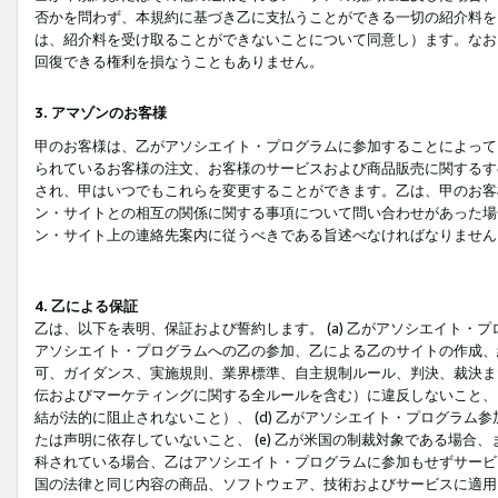
否かを問わず、本規約に基づき乙に支払うことができる一切の紹介料を
は、紹介料を受け取ることができないことについて同意し）ます。なお
回復できる権利を損なうこともありません。
3. アマゾンのお客様
甲のお客様は、乙がアソシエイト・プログラムに参加することによって
られているお客様の注文、お客様のサービスおよび商品販売に関するす
され、甲はいつでもこれらを変更することができます。乙は、甲のお客
ン・サイトとの相互の関係に関する事項について問い合わせがあった場
ン・サイト上の連絡先案内に従うべきである旨述べなければなりません
4. 乙による保証
乙は、以下を表明、保証および誓約します。 (a) 乙がアソシエイト・
アソシエイト・プログラムへの乙の参加、乙による乙のサイトの作成、
可、ガイダンス、実施規則、業界標準、自主規制ルール、判決、裁決ま
伝およびマーケティングに関する全ルールを含む）に違反しないこと、 
結が法的に阻止されないこと）、 (d) 乙がアソシエイト・プログラ
たは声明に依存していないこと、 (e) 乙が米国の制裁対象である場
科されている場合、乙はアソシエイト・プログラムに参加もせずサービス
国の法律と同じ内容の商品、ソフトウェア、技術およびサービスに適用さ