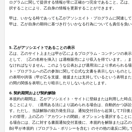
ログラムに関して提供する情報が常に正確かつ完全であること。乙は、
択することにより、乙自身の情報を更新することができます。
甲は、いかなる時であっても乙がアソシエイト・プログラムに関連して
甲は、乙が自身の期待に基づき行ういかなる行為についても責任を負い
5. 乙がアソシエイトであることの表示
乙は、乙のサイト上または甲が乙によるプログラム・コンテンツの表示ま
として、［乙の名称を挿入］は適格販売により収入を得ています。」ま
なければなりません。このような公表および適用法により求められる場
ト・プログラムへの乙の参加に関して公式な文書を表示しないものとし
の表明や誇張（甲が乙を支援、後援または支持しているという表明また
の間の関係を表明したり暗示したりしないものとします。
6. 契約期間および契約解除
本規約の期間は、乙がアソシエイト・サイトに登録または利用した時点
ることにより、（適用ある法により認められる場合は、自動的かつ訴訟
す。ただし、当該解除の効力発生日は、通知交付日から起算して7日後
トの管理」上の乙の「アカウントの閉鎖」オプションを選択することに
る場合には、乙に対する書面通知交付直後に、本規約を解除または乙のア
(b) 甲が本規約（プログラム・ポリシーを含む）のその他の違反に関し