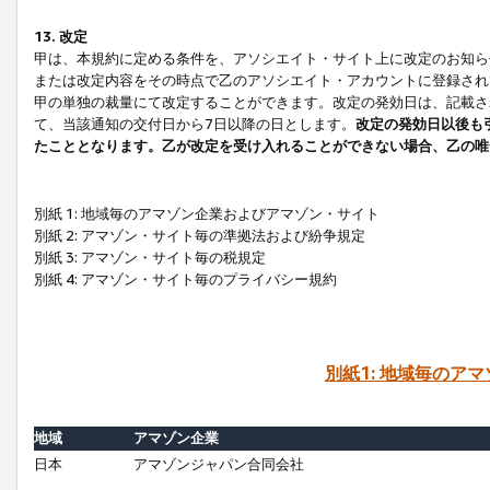
13. 改定
甲は、本規約に定める条件を、アソシエイト・サイト上に改定のお知ら
または改定内容をその時点で乙のアソシエイト・アカウントに登録され
甲の単独の裁量にて改定することができます。改定の発効日は、記載さ
て、当該通知の交付日から7日以降の日とします。
改定の発効日以後も
たこととなります。乙が改定を受け入れることができない場合、乙の唯
別紙 1: 地域毎のアマゾン企業およびアマゾン・サイト
別紙 2: アマゾン・サイト毎の準拠法および紛争規定
別紙 3: アマゾン・サイト毎の税規定
別紙 4: アマゾン・サイト毎のプライバシー規約
別紙1: 地域毎のア
地域
アマゾン企業
日本
アマゾンジャパン合同会社