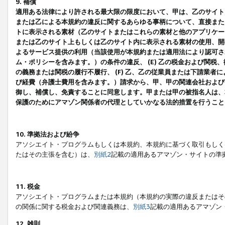
9. 補償
適用ある法律により許される最大限の限度において、甲は、乙のサイト
または乙による本規約の違反に関するあらゆる事柄について、直接または
トに表示される素材（乙のサイトまたはこれらの素材と他のアプリケーシ
または乙のサイト上もしくは乙のサイト内に表示される素材の使用、開発
よるサービス提供の利用（当該使用が本規約または適用法により認可され
ム・ポリシーを含みます。）の条件の違反、 (E) 乙の税金および関
の義務または関税の履行不履行、 (F) 乙、乙の従業員または下請業
び経費（弁護士費用を含みます。）請求から、甲、甲の関連会社および
御し、補償し、免責することに同意します。甲または甲の被指名人は、
保護のためにアマゾン関係者の代理としていかなる法的措置を行うこと
10. 準拠法および紛争
アソシエイト・プログラムもしくは本規約、本規約に基づく取引もしく
たはその主張を含む）は、
別紙2
記載の適用あるアマゾン・サイトの準
11. 税金
アソシエイト・プログラムまたは本規約（本規約の実際の違反またはそ
の関係に関する税金および関連義務は、
別紙3
記載の適用あるアマゾン
12. 雑則