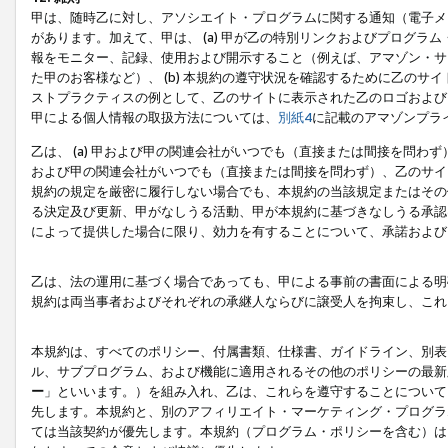
甲は、随時乙に対し、アソシエイト・プログラムに関する通知（電子メ
があります。加えて、甲は、 (a) 甲が乙の特別リンクおよびプログ
報をモニター、記録、使用および開示すること（例えば、アマゾン・サ
た甲のお客様など）、 (b) 本規約の遵守状況を確認するために乙のサイ
ストプラクティスの例として、乙のサイトに表示された乙のロゴおよび
甲による個人情報の取扱方法については、
別紙4
に記載のアマゾンプラ
乙は、 (a) 甲および甲の関連会社がいつでも（直接または間接を問わず
および甲の関連会社がいつでも（直接または間接を問わず）、乙のサイ
規約の規定を厳密に履行しない場合でも、本規約の当該規定またはその他
る決定及び更新、甲がなしうる活動、甲が本規約に基づきなしうる承認
によって提供した場合に限り、効力を有することについて、承諾および
乙は、法の運用に基づく場合であっても、甲による事前の書面による明
規約は両当事者およびそれぞれの承継人ならびに譲受人を拘束し、これ
本規約は、すべてのポリシー、付属書類、仕様書、ガイドライン、別表
ル、サブプログラム、および機能に適用されるその他のポリシーの最新
ー
」といいます。）を組み入れ、乙は、これらを遵守することについて
先します。本規約と、別のアフィリエイト・マーケティング・プログラ
ては当該契約が優先します。本規約（プログラム・ポリシーを含む）は