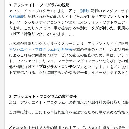
1. アソシエイト・プログラムの説明
アソシエイト・プログラムにより、乙は、
別紙1
記載のアマゾン・サイ
介料率表
に記載されたその他のサイト（それぞれを「
アマゾン・サイト
ト、ソーシャルメディアコンテンツまたはオンライン・ソフトウェア・
きます。このリンクには、甲が提供する特別な「
タグが付いた
」状態の
（以下「
特別リンク
」といいます。）。
お客様が特別リンクのクリックスルーにより、アマゾン・サイトで販売
アソシエイト・プログラム紹介料率表
記載の詳細のとおり（および同表
によるこれらの商品およびサービスの宣伝の便宜のため、甲は、アソシ
ト、ウィジェット、リンク、マーケティングコンテンツならびにその他
他の情報（以下「
プログラム・コンテンツ
」といいます。）を乙に提供
トで提供される、商品に関するいかなるデータ、イメージ、テキストも
2. アソシエイト・プログラムの遵守要件
乙は、アソシエイト・プログラムへの参加および紹介料の受け取りに際
乙は甲に対し、乙による本規約遵守を確認するために甲が求める情報を
乙が本規約またはその他の適用されるアマゾンの規約に違反した場合、