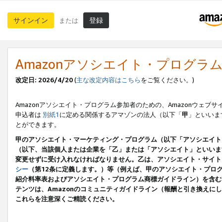
サインイン
登録
または
Amazonアソシエイト・プログラ
改定日: 2026/4/20
(
主な改定内容はこちら
をご覧ください。)
Amazonアソシエイト・プログラム参加者のための、Amazonウェブサ
申込者は
別紙1
に定める関係するアマゾンの法人（以下「
甲
」といいま
とができます。
甲のアソシエイト・マーケティング・プログラム（以下「アソシエイト
（以下、当該個人または企業を「乙」または「アソシエイト」といいま
変更せずに受け入れなければなりません。乙は、アソシエイト・サイト
シー
（第12条に定義します。）等（例えば、甲のアソシエイト・プロ
紹介料率表およびアソシエイト・プログラム商標ガイドライン）を含む本規
テンツは、Amazonのコミュニティガイドライン（報酬と引き換え
これらを注意深くご精読ください。