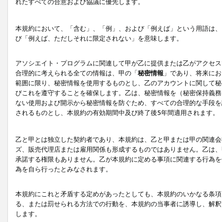
れたすべての合意および協議に優先します。
本規約において、「含む」、「例」、および「例えば」という用語は、
び「例えば、ただしそれに限定されない」を意味します。
アソシエイト・プログラムに関連して甲が乙に提供または乙がアクセス
合理的に考えられる全ての情報は、甲の「
秘密情報
」であり、将来にお
範囲に限り、秘密情報を使用するものとし、乙のアカウントに関して秘
びこれを遵守することを確保します。乙は、秘密情報を（秘密保持義務
ない使用および開示から秘密情報を防ぐため、すべての合理的な手段を
されるものとし、本規約の有効期間中及び終了後5年間適用されます。
乙と甲とは独立した契約者であり、本規約は、乙と甲または甲の関連会
ズ、販売代理店または雇用関係も形成するものではありません。乙は、
承諾する権限もありません。乙が本規約に定める事項に関連する行為を
為を自ら行ったとみなされます。
本規約にこれと矛盾する定めがあったとしても、本規約のいかなる条項
る、または罰せられる方法での行動を、本規約の当事者に誘導し、解釈
します。