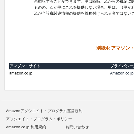
泉徴収することができます。甲は随時、乙からの税金に
ものの、乙が甲にこれを提供しない場合、甲は、（甲が
乙が当該税関連情報の提供を義務付けられる者ではない
別紙4: アマゾ
アマゾン・サイト
プライバシー
amazon.co.jp
Amazon.c
Amazonアソシエイト・プログラム運営規約
アソシエイト・プログラム・ポリシー
Amazon.co.jp 利用規約
お問い合わせ