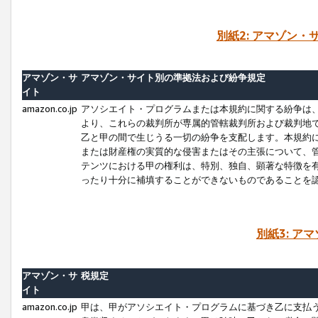
別紙2: アマゾン
アマゾン・サ
アマゾン・サイト別の準拠法および紛争規定
イト
amazon.co.jp
アソシエイト・プログラムまたは本規約に関する紛争は
より、これらの裁判所が専属的管轄裁判所および裁判地
乙と甲の間で生じうる一切の紛争を支配します。本規約
または財産権の実質的な侵害またはその主張について、
テンツにおける甲の権利は、特別、独自、顕著な特徴を
ったり十分に補填することができないものであることを
別紙3: ア
アマゾン・サ
税規定
イト
amazon.co.jp
甲は、甲がアソシエイト・プログラムに基づき乙に支払