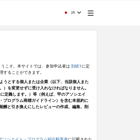
JA
ようこそ。本サイトでは、参加申込者は
別紙1
に定
理することができます。
ようとする個人または企業（以下、当該個人また
。）を変更せずに受け入れなければなりません。
条に定義します。）等（例えば、甲のアソシエイ
ト・プログラム商標ガイドライン）を含む本規約に
ン（報酬と引き換えにしたレビューの作成、編集、削
アソシエイト・プログラム紹介料率表
に記載された