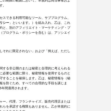
この制限の範囲において、本規約は両当事者およ
す。
セスできる利用可能なツール、サブプログラム、
リシー
」といいます。）を組み入れ、乙は、これ
約と、別のアフィリエイト・マーケティング・プ
（プログラム・ポリシーを含む）は、アソシエイ
しそれに限定されない」および「例えば、ただし
関する非公開のまたは秘密と合理的に考えられる
に必要な範囲に限り、秘密情報を使用するものと
守することを確保します。乙は、秘密情報を（秘
報を防ぐため、すべての合理的な手段を講じま
5年間適用されます。
ャー、代理、フランチャイズ、販売代理店または
れらを承諾する権限もありません。乙が本規約に