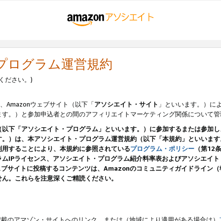
・プログラム運営規約
ください。)
、Amazonウェブサイト（以下「
アソシエイト・サイト
」といいます。）に
ます。）と参加申込者との間のアフィリエイトマーケティング関係について管
（以下「アソシエイト・プログラム」といいます。）に参加するまたは参加し
す。）は、本アソシエイト・プログラム運営規約（以下「本規約」といいます
利用することにより、本規約に参照されている
プログラム・ポリシー
（第12
ムIPライセンス、アソシエイト・プログラム紹介料率表およびアソシエイ
pのウェブサイトに投稿するコンテンツは、Amazonのコミュニティガイドライ
せん。これらを注意深くご精読ください。
載のアマゾン・サイトへのリンク、または（地域により適用がある場合は）