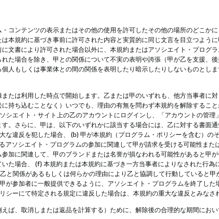
・コンテンツの表示またはその他の使用を許可したその他の場所のどこかに、
たは本規約に基づき事前に許可された内容と実質的に同じ文言を目立つように
前に文書により許可された場合以外に、本規約またはアソシエイト・プログラ
られた場合を除き、甲との関係について不実の表明や誇張（甲が乙を支援、後
る個人もしくは事業体との間の関係を表明したり暗示したりしないものとしま
録または利用した時点で開始します。乙または甲のいずれも、他方当事者に対
訟に持ち込むことなく）いつでも、理由の有無を問わず本規約を解除すること
アソシエイト・サイト上の乙のアカウントにログインし、「アカウントの管理
ます。さらに、甲は、以下のいずれかに該当する場合には、乙に対する書面通
の重大な違反を犯した場合、 (b) 甲が本規約（プログラム・ポリシーを含む）
によるアソシエイト・プログラムの参加に関連して甲が請求を受ける可能性または
参加に関連して、甲のブランドまたは名誉が損なわれる可能性があると甲が信じ
いた場合、 (f) 本規約または本規約に基づき一方当事者によりなされた行
または乙と関係があるもしくは何らかの理由により乙と協調して行動していると
) 甲が参加者に一般提供できるように、アソシエイト・プログラムを終了した
ポリシーにて特定される規定に違反した場合は、本規約の重大な違反とみなさ
例えば、取消しまたは返品を計算する）ために、解除後の合理的な期間におい