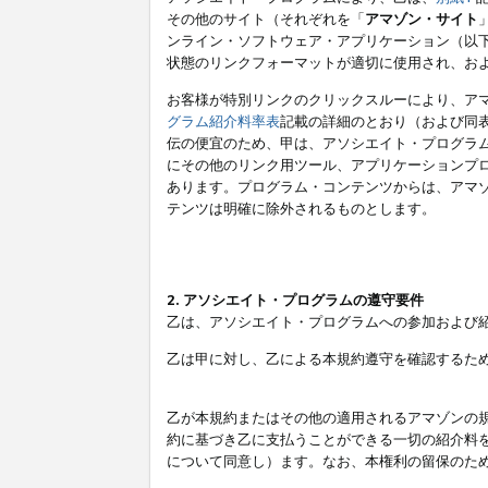
その他のサイト（それぞれを「
アマゾン・サイト
ンライン・ソフトウェア・アプリケーション（以
状態のリンクフォーマットが適切に使用され、お
お客様が特別リンクのクリックスルーにより、ア
グラム紹介料率表
記載の詳細のとおり（および同
伝の便宜のため、甲は、アソシエイト・プログラ
にその他のリンク用ツール、アプリケーションプロ
あります。プログラム・コンテンツからは、アマ
テンツは明確に除外されるものとします。
2. アソシエイト・プログラムの遵守要件
乙は、アソシエイト・プログラムへの参加および
乙は甲に対し、乙による本規約遵守を確認するた
乙が本規約またはその他の適用されるアマゾンの
約に基づき乙に支払うことができる一切の紹介料
について同意し）ます。なお、本権利の留保のた