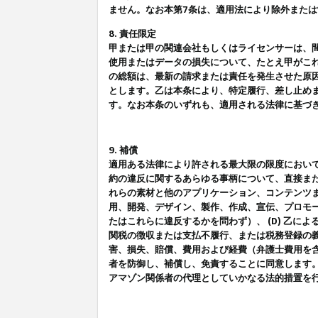
ません。なお本第7条は、適用法により除外また
8. 責任限定
甲または甲の関連会社もしくはライセンサーは、
使用またはデータの損失について、たとえ甲がこ
の総額は、最新の請求または責任を発生させた原
とします。乙は本条により、特定履行、差し止め
す。なお本条のいずれも、適用される法律に基づ
9. 補償
適用ある法律により許される最大限の限度におい
約の違反に関するあらゆる事柄について、直接また
れらの素材と他のアプリケーション、コンテンツま
用、開発、デザイン、製作、作成、宣伝、プロモー
たはこれらに違反するかを問わず）、 (D) 乙に
関税の徴収または支払不履行、または税務登録の義
害、損失、賠償、費用および経費（弁護士費用を
者を防御し、補償し、免責することに同意します
アマゾン関係者の代理としていかなる法的措置を