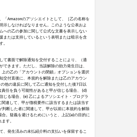
「Amazonのアソシエイトとして、［乙の名称を
明示しなければなりません。このような公表およ
ムへの乙の参加に関して公式な文書を表示しない
援または支持しているという表明または暗示を含
す。
して書面で解除通知を交付することにより、（適
ができます。ただし、当該解除の効力発生日は、
」上の乙の「アカウントの閉鎖」オプションを選択
知交付直後に、本規約を解除または乙のアカウン
のその他の違反に関して乙に通知を交付した後7日以
責任を負う可能性があると甲が信じる場合、 (d)
る場合、(e) 乙によるアソシエイト・プログラ
為に関連して、甲が徴税要件に該当するまたは該当す
甲が判断した者に関連して、甲が以前に本規約を解除
場合。疑義を避けるためにいうと、上記(a)の目的に
れます。
て、発生済みの未払紹介料の支払いを保留するこ