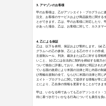
3. アマゾンのお客様
甲のお客様は、乙がアソシエイト・プログラムに
注文、お客様のサービスおよび商品販売に関する
とができます。乙は、甲のお客様に対応したり、
があった場合、乙は、お客様に対して、カスタマ
4. 乙による保証
乙は、以下を表明、保証および誓約します。 (a)
グラムへの乙の参加、乙による乙のサイトの作成
主規制ルール、判決、裁決または乙に対する管轄
いこと、 (c) 乙には合法的に契約を締結する能
ついて独自に評価しており、本規約に明記された内
ている国の政府により米国の法律と同じ内容の制裁
び再輸出規制の全て、ならびに米国の法律と同じ内
エイト・プログラムに関して提供する情報が常に
とにより、乙自身の情報を更新することができま
甲は、いかなる時であっても乙がアソシエイト・
待に基づき行ういかなる行為についても責任を負