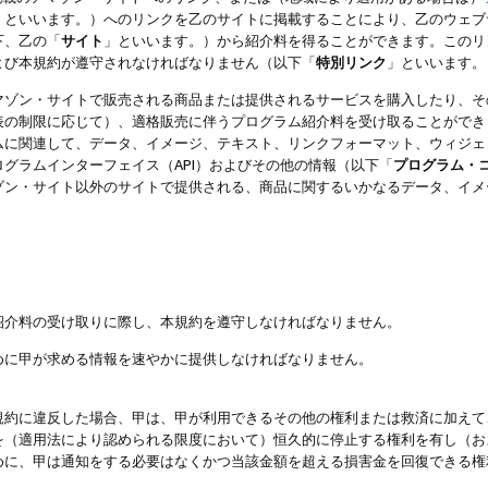
」といいます。）へのリンクを乙のサイトに掲載することにより、乙のウェブ
下、乙の「
サイト
」といいます。）から紹介料を得ることができます。このリ
よび本規約が遵守されなければなりません（以下「
特別リンク
」といいます。
マゾン・サイトで販売される商品または提供されるサービスを購入したり、そ
表の制限に応じて）、適格販売に伴うプログラム紹介料を受け取ることができ
ムに関連して、データ、イメージ、テキスト、リンクフォーマット、ウィジェ
グラムインターフェイス（API）およびその他の情報（以下「
プログラム・
ゾン・サイト以外のサイトで提供される、商品に関するいかなるデータ、イメ
紹介料の受け取りに際し、本規約を遵守しなければなりません。
めに甲が求める情報を速やかに提供しなければなりません。
規約に違反した場合、甲は、甲が利用できるその他の権利または救済に加えて
を（適用法により認められる限度において）恒久的に停止する権利を有し（お
めに、甲は通知をする必要はなくかつ当該金額を超える損害金を回復できる権