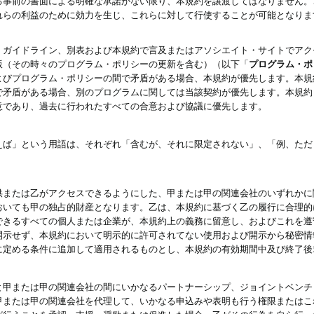
る事前の書面による明確な承諾がない限り、本規約を譲渡してはなりません。
れらの利益のために効力を生じ、これらに対して行使することが可能となりま
、ガイドライン、別表および本規約で言及またはアソシエイト・サイトでアク
版（その時々のプログラム・ポリシーの更新を含む）（以下「
プログラム・ポ
よびプログラム・ポリシーの間で矛盾がある場合、本規約が優先します。本規
で矛盾がある場合、別のプログラムに関しては当該契約が優先します。本規約
意であり、過去に行われたすべての合意および協議に優先します。
えば」という用語は、それぞれ「含むが、それに限定されない」、「例、ただ
供または乙がアクセスできるようにした、甲または甲の関連会社のいずれかに
おいても甲の独占的財産となります。乙は、本規約に基づく乙の履行に合理的
できるすべての個人または企業が、本規約上の義務に留意し、およびこれを遵
開示せず、本規約において明示的に許可されてない使用および開示から秘密情
に定める条件に追加して適用されるものとし、本規約の有効期間中及び終了後
と甲または甲の関連会社の間にいかなるパートナーシップ、ジョイントベンチ
甲または甲の関連会社を代理して、いかなる申込みや表明も行う権限またはこ