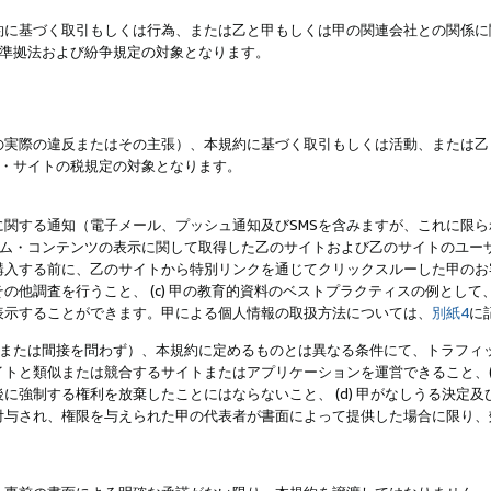
約に基づく取引もしくは行為、または乙と甲もしくは甲の関連会社との関係に
準拠法および紛争規定の対象となります。
の実際の違反またはその主張）、本規約に基づく取引もしくは活動、または乙
・サイトの税規定の対象となります。
に関する通知（電子メール、プッシュ通知及びSMSを含みますが、これに限
ログラム・コンテンツの表示に関して取得した乙のサイトおよび乙のサイトのユ
入する前に、乙のサイトから特別リンクを通じてクリックスルーした甲のお客様
の他調査を行うこと、 (c) 甲の教育的資料のベストプラクティスの例とし
表示することができます。甲による個人情報の取扱方法については、
別紙4
に
直接または間接を問わず）、本規約に定めるものとは異なる条件にて、トラフィッ
トと類似または競合するサイトまたはアプリケーションを運営できること、(
に強制する権利を放棄したことにはならないこと、 (d) 甲がなしうる決定
付与され、権限を与えられた甲の代表者が書面によって提供した場合に限り、