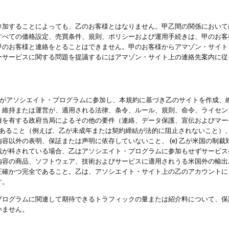
参加することによっても、乙のお客様とはなりません。甲乙間の関係において
すべての価格設定、売買条件、規則、ポリシーおよび運用手続きは、甲のお客
甲のお客様と連絡をとることはできません。甲のお客様からアマゾン・サイト
ーサービスに関する問題を提議するにはアマゾン・サイト上の連絡先案内に従
 乙がアソシエイト・プログラムに参加し、本規約に基づき乙のサイトを作成、維
、維持または運営が、適用される法律、条令、ルール、規則、命令、ライセン
権を有する政府当局によるその他の要件（連絡、データ保護、宣伝およびマー
力があること（例えば、乙が未成年または契約締結が法的に阻止されないこと）、 
容以外の表明、保証または声明に依存していないこと、 (e) 乙が米国の制
が科されている場合、乙はアソシエイト・プログラムに参加もせずサービス提供
容の商品、ソフトウェア、技術およびサービスに適用されうる米国外の輸出およ
正確かつ完全であること。乙は、アソシエイト・サイト上の乙のアカウントに
す。
プログラムに関連して期待できるトラフィックの量または紹介料について、保
いません。