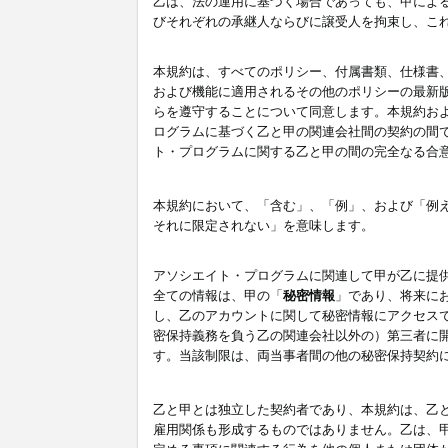
乙は、法の運用に基づく場合であっても、甲によ
びそれぞれの承継人ならびに譲受人を拘束し、こ
本規約は、すべてのポリシー、付属書類、仕様書
および機能に適用されるその他のポリシーの最新
らを遵守することについて同意します。本規約お
ログラムに基づく乙と甲の関連会社間の契約の間
ト・プログラムに関する乙と甲の間の完全なる合
本規約において、「含む」、「例」、および「例
それに限定されない」を意味します。
アソシエイト・プログラムに関連して甲が乙に提
全ての情報は、甲の「
秘密情報
」であり、将来に
し、乙のアカウントに関して秘密情報にアクセス
密保持義務を負う乙の関連会社以外の）第三者に
す。当該制限は、両当事者間の他の秘密保持契約
乙と甲とは独立した契約者であり、本規約は、乙
雇用関係も形成するものではありません。乙は、