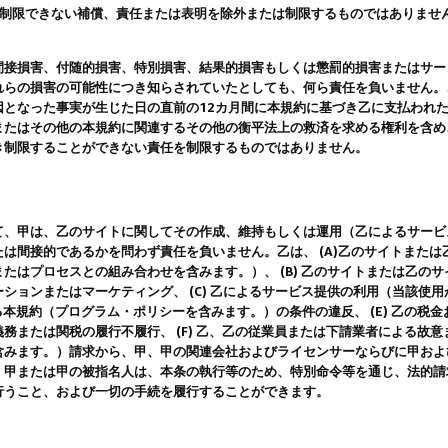
は制限できない補償、責任または表明を除外または制限するものではありませ
間接損害、付随的損害、特別損害、結果的損害もしくは懲罰的損害またはサー
れらの損害の可能性につき知らされていたとしても、何ら責任を負いません。
因となった事実が生じた日の直前の12カ月間に本規約に基づき乙に支払われ
またはその他の本規約に関連するその他の衡平法上の救済を求める権利を含め
き制限することができない責任を制限するものではありません。
て、甲は、乙のサイトに関してその作成、維持もしくは運用（乙によるサービ
は間接的であるかを問わず責任を負いません。乙は、 (A)乙のサイトまた
たはプロセスとの組み合わせを含みます。）、 (B) 乙のサイトまたは乙の
ションまたはマーケティング、 (C) 乙によるサービス提供の利用（当該使
よる本規約（プログラム・ポリシーを含みます。）の条件の違反、 (E) 乙の
務または関税の履行不履行、 (F) 乙、乙の従業員または下請業者による故
含みます。）請求から、甲、甲の関連会社およびライセンサーならびに甲およ
。甲または甲の被指名人は、本条の執行等のため、特別命令等を通じ、法的請
行うこと、および一切の手続を履行することができます。