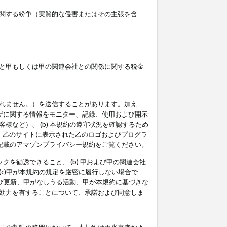
関する紛争（実質的な侵害またはその主張を含
と甲もしくは甲の関連会社との関係に関する税金
られません。）を送信することがあります。加え
ーザに関する情報をモニター、記録、使用および開示
など）、 (b) 本規約の遵守状況を確認するため
て、乙のサイトに表示された乙のロゴおよびプログラ
記載のアマゾンプライバシー規約をご覧ください。
クを勧誘できること、 (b) 甲および甲の関連会社
c)甲が本規約の規定を厳密に履行しない場合で
及び更新、甲がなしうる活動、甲が本規約に基づきな
効力を有することについて、承諾および同意しま