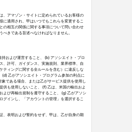
は、アマゾン・サイトに定められているお客様の
様に適用され、甲はいつでもこれらを変更するこ
との相互の関係に関する事項について問い合わせ
うべきである旨述べなければなりません。
持および運営すること、 (b) アソシエイト・プロ
ス、許可、ガイダンス、実施規則、業界標準、自
ケティングに関する全ルールを含む）に違反しな
(d) 乙がアソシエイト・プログラム参加の利点に
裁対象である場合、または乙がサービス提供を使用し
も使用しないこと、 (f) 乙は、米国の輸出およ
び再輸出規制を遵守すること、 (g) 乙がアソシ
ログインし、「アカウントの管理」を選択するこ
証、表明および誓約をせず、甲は、乙が自身の期