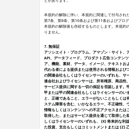
とがあります。
本規約の解除に伴い、本規約に関連して付与された
第7条、第8条、第10条および第11条およびプ
本規約の解除後も存続するものとします。本規約
りません。
7. 無保証
アソシエイト・プログラム、アマゾン・サイト、アマゾ
API、データフィード、プロダクト広告コンテン
ア、機能、素材、データ、イメージ、テキストお
代わる者による提供または使用される情報および
の関連会社もしくはライセンサーのいずれも、サ
連会社およびライセンサーは、所有権原、商品性
サービス提供に関する一切の保証を否認します。
甲または甲の関連会社もしくはライセンサーのい
と、正確であること、エラーがないこともしくは有
ステム障害を含む、いかなるエラー、不正確性、ウ
情報もしくはコンテンツへの不正アクセスまたは
取得した、またはサービス提供を通じて取得した
しくはライセンサーのいずれも、 (X) 将来的な
た投資、支出もしくはコミットメントまたは (Z