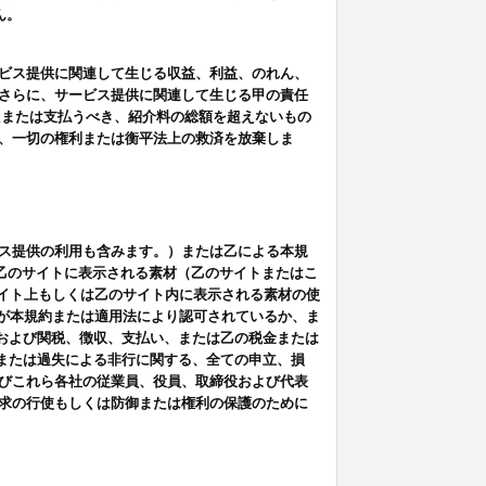
ん。
ビス提供に関連して生じる収益、利益、のれん、
さらに、サービス提供に関連して生じる甲の責任
たまたは支払うべき、紹介料の総額を超えないもの
、一切の権利または衡平法上の救済を放棄しま
ス提供の利用も含みます。）または乙による本規
は乙のサイトに表示される素材（乙のサイトまたはこ
サイト上もしくは乙のサイト内に表示される素材の使
用が本規約または適用法により認可されているか、ま
税金および関税、徴収、支払い、または乙の税金または
意または過失による非行に関する、全ての申立、損
びこれら各社の従業員、役員、取締役および代表
求の行使もしくは防御または権利の保護のために