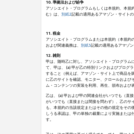
10. 準拠法および紛争
アソシエイト・プログラムもしくは本規約、本規
む）は、
別紙2
記載の適用あるアマゾン・サイトの
11. 税金
アソシエイト・プログラムまたは本規約（本規約
および関連義務は、
別紙3
記載の適用あるアマゾン
12. 雑則
甲は、随時乙に対し、アソシエイト・プログラム
て、甲は、 (a) 甲が乙の特別リンクおよびプ
すること（例えば、アマゾン・サイト上で商品を購
に乙のサイトを確認、モニター、クロールおよびそ
ム・コンテンツの実装を利用、再生、頒布および
乙は、 (a) 甲および甲の関連会社がいつでも（
がいつでも（直接または間接を問わず）、乙のサイ
も、本規約の当該規定またはその他の規定をその後
しうる承認は、甲の単独の裁量により実施または
す。