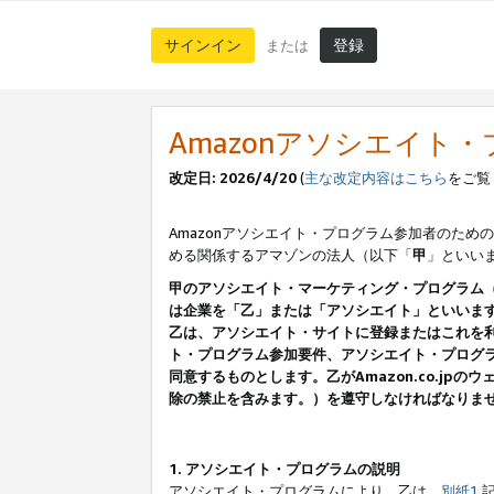
サインイン
登録
または
Amazonアソシエイト
改定日: 2026/4/20
(
主な改定内容はこちら
をご覧
Amazonアソシエイト・プログラム参加者のための
める関係するアマゾンの法人（以下「
甲
」といい
甲のアソシエイト・マーケティング・プログラム
は企業を「乙」または「アソシエイト」といいま
乙は、アソシエイト・サイトに登録またはこれを
ト・プログラム参加要件、アソシエイト・プログラ
同意するものとします。乙がAmazon.co.j
除の禁止を含みます。）を遵守しなければなりま
1. アソシエイト・プログラムの説明
アソシエイト・プログラムにより、乙は、
別紙1
記