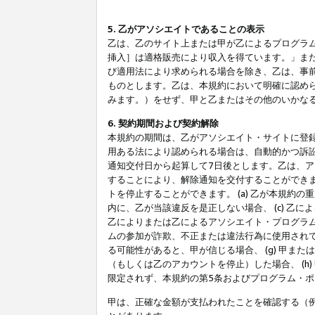
5. 乙がアソシエイトであることの表示
乙は、乙のサイト上または甲が乙によるプログラム
挿入］は適格販売により収入を得ています。」ま
び適用法により求められる場合を除き、乙は、事
ものとします。乙は、本規約において明確に認め
みます。）をせず、甲と乙またはその他のいかな
6. 契約期間および契約解除
本規約の期間は、乙がアソシエイト・サイトに登
用ある法により認められる場合は、自動的かつ訴
通知交付日から起算して7日後とします。乙は、
することにより、解除通知を交付することができ
トを停止することができます。 (a) 乙が本規約
内に、乙が当該違反を是正しない場合、 (c) 乙
乙によりまたは乙によるアソシエイト・プログラム
ムの参加が詐欺、不正または違法行為に使用されて
る可能性があると、甲が信じる場合、 (g) 甲
（もしくは乙のアカウントを停止）した場合、 (h
限定されず、本規約の第5条およびプログラム・
甲は、正確な金額が支払われたことを確認する（