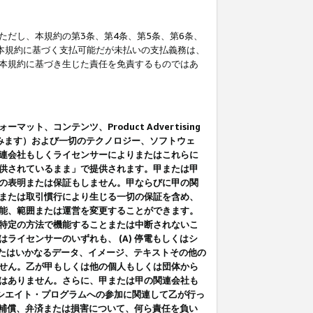
だし、本規約の第3条、第4条、第5条、第6条、
に本規約に基づく支払可能だが未払いの支払義務は、
本規約に基づき生じた責任を免責するものではあ
コンテンツ、Product Advertising
みます）および一切のテクノロジー、ソフトウェ
連会社もしくライセンサーによりまたはこれらに
供されているまま」で提供されます。甲または甲
の表明または保証もしません。甲ならびに甲の関
または取引慣行により生じる一切の保証を含め、
能、範囲または運営を変更することができます。
特定の方法で機能することまたは中断されないこ
イセンサーのいずれも、 (A) 停電もしくはシ
またはいかなるデータ、イメージ、テキストその他の
せん。乙が甲もしくは他の個人もしくは団体から
はありません。さらに、甲または甲の関連会社も
アソシエイト・プログラムへの参加に関連して乙が行っ
る補償、弁済または損害について、何ら責任を負い