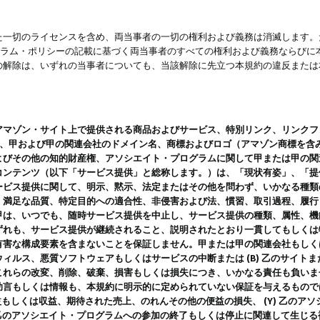
一切のライセンスを含め、両当事者の一切の権利および義務は消滅します。た
ログラム・ポリシーの記載に基づく両当事者のすべての権利および義務ならび
の解除は、いずれの当事者についても、当該解除に先立つ本規約の違反または
ン・サイト上で提供される商品およびサービス、特別リンク、リンクフォーマット、
ツ、甲および甲の関連会社のドメイン名、商標およびロゴ（アマゾン商標を含
よびその他の知的財産権、アソシエイト・プログラムに関して甲または甲の関
コンテンツ（以下「サービス提供」と総称します。）は、「現状有姿」、「提
ービス提供に関して、明示、黙示、法定またはその他を問わず、いかなる種類
、満足な品質、特定目的への適合性、非侵害および法、慣習、取引過程、履行
甲は、いつでも、随時サービス提供を中止し、サービス提供の種類、属性、機
ずれも、サービス提供が継続されること、説明されたとおり一貫してもしくは
害な構成要素を含まないことを保証しません。甲または甲の関連会社もしくはラ
ィルス、悪質ソフトウェアもしくはサービスの中断または (B) 乙のサイト
これらの改変、削除、破棄、損害もしくは損失につき、いかなる責任も負いま
助言もしくは情報も、本規約に明示的に定められていない保証を与えるもので
利益もしくは収益、期待された売上、のれんその他の便益の損失、 (Y) 乙の
) 乙のアソシエイト・プログラムへの参加の終了もしくは停止に関連して生じ