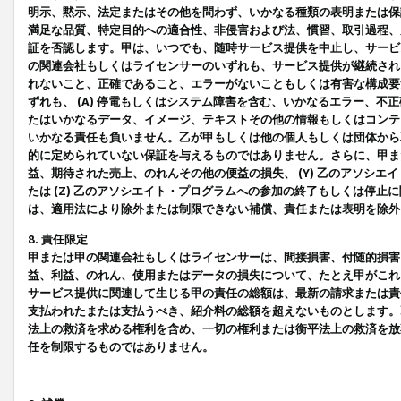
明示、黙示、法定またはその他を問わず、いかなる種類の表明または保
満足な品質、特定目的への適合性、非侵害および法、慣習、取引過程、
証を否認します。甲は、いつでも、随時サービス提供を中止し、サービ
の関連会社もしくはライセンサーのいずれも、サービス提供が継続され
れないこと、正確であること、エラーがないこともしくは有害な構成要
ずれも、 (A) 停電もしくはシステム障害を含む、いかなるエラー、不
たはいかなるデータ、イメージ、テキストその他の情報もしくはコンテ
いかなる責任も負いません。乙が甲もしくは他の個人もしくは団体から
的に定められていない保証を与えるものではありません。さらに、甲また
益、期待された売上、のれんその他の便益の損失、 (Y) 乙のアソシ
たは (Z) 乙のアソシエイト・プログラムへの参加の終了もしくは停
は、適用法により除外または制限できない補償、責任または表明を除外
8. 責任限定
甲または甲の関連会社もしくはライセンサーは、間接損害、付随的損害
益、利益、のれん、使用またはデータの損失について、たとえ甲がこれ
サービス提供に関連して生じる甲の責任の総額は、最新の請求または責
支払われたまたは支払うべき、紹介料の総額を超えないものとします。
法上の救済を求める権利を含め、一切の権利または衡平法上の救済を放
任を制限するものではありません。