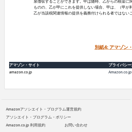
泉徴収することができます。甲は随時、乙からの税金に
ものの、乙が甲にこれを提供しない場合、甲は、（甲が
乙が当該税関連情報の提供を義務付けられる者ではない
別紙4: アマゾ
アマゾン・サイト
プライバシー
amazon.co.jp
Amazon.c
Amazonアソシエイト・プログラム運営規約
アソシエイト・プログラム・ポリシー
Amazon.co.jp 利用規約
お問い合わせ