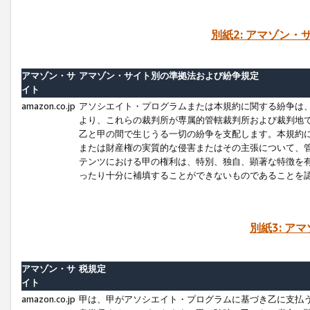
別紙2: アマゾン
アマゾン・サ
アマゾン・サイト別の準拠法および紛争規定
イト
amazon.co.jp
アソシエイト・プログラムまたは本規約に関する紛争は
より、これらの裁判所が専属的管轄裁判所および裁判地
乙と甲の間で生じうる一切の紛争を支配します。本規約
または財産権の実質的な侵害またはその主張について、
テンツにおける甲の権利は、特別、独自、顕著な特徴を
ったり十分に補填することができないものであることを
別紙3: ア
アマゾン・サ
税規定
イト
amazon.co.jp
甲は、甲がアソシエイト・プログラムに基づき乙に支払