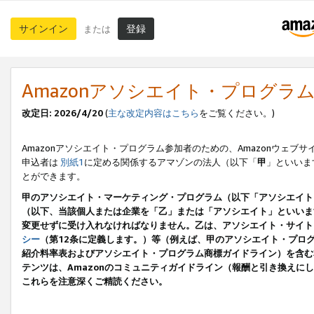
サインイン
登録
または
Amazonアソシエイト・プログラ
改定日: 2026/4/20
(
主な改定内容はこちら
をご覧ください。)
Amazonアソシエイト・プログラム参加者のための、Amazonウェブサ
申込者は
別紙1
に定める関係するアマゾンの法人（以下「
甲
」といいま
とができます。
甲のアソシエイト・マーケティング・プログラム（以下「アソシエイト
（以下、当該個人または企業を「乙」または「アソシエイト」といいま
変更せずに受け入れなければなりません。乙は、アソシエイト・サイト
シー
（第12条に定義します。）等（例えば、甲のアソシエイト・プロ
紹介料率表およびアソシエイト・プログラム商標ガイドライン）を含む本規
テンツは、Amazonのコミュニティガイドライン（報酬と引き換え
これらを注意深くご精読ください。