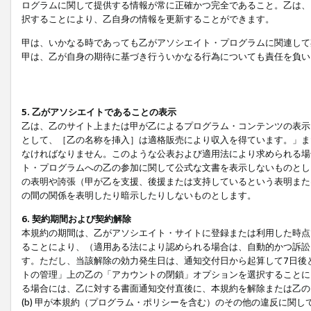
ログラムに関して提供する情報が常に正確かつ完全であること。乙は、
択することにより、乙自身の情報を更新することができます。
甲は、いかなる時であっても乙がアソシエイト・プログラムに関連して
甲は、乙が自身の期待に基づき行ういかなる行為についても責任を負い
5. 乙がアソシエイトであることの表示
乙は、乙のサイト上または甲が乙によるプログラム・コンテンツの表示ま
として、［乙の名称を挿入］は適格販売により収入を得ています。」ま
なければなりません。このような公表および適用法により求められる場
ト・プログラムへの乙の参加に関して公式な文書を表示しないものとし
の表明や誇張（甲が乙を支援、後援または支持しているという表明また
の間の関係を表明したり暗示したりしないものとします。
6. 契約期間および契約解除
本規約の期間は、乙がアソシエイト・サイトに登録または利用した時点
ることにより、（適用ある法により認められる場合は、自動的かつ訴訟
す。ただし、当該解除の効力発生日は、通知交付日から起算して7日後
トの管理」上の乙の「アカウントの閉鎖」オプションを選択することに
る場合には、乙に対する書面通知交付直後に、本規約を解除または乙のア
(b) 甲が本規約（プログラム・ポリシーを含む）のその他の違反に関し