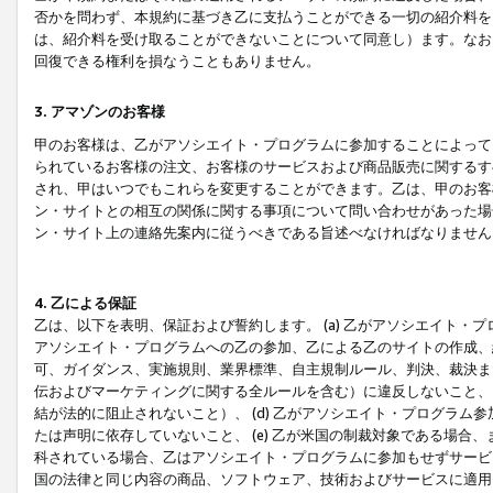
否かを問わず、本規約に基づき乙に支払うことができる一切の紹介料を
は、紹介料を受け取ることができないことについて同意し）ます。なお
回復できる権利を損なうこともありません。
3. アマゾンのお客様
甲のお客様は、乙がアソシエイト・プログラムに参加することによって
られているお客様の注文、お客様のサービスおよび商品販売に関するす
され、甲はいつでもこれらを変更することができます。乙は、甲のお客
ン・サイトとの相互の関係に関する事項について問い合わせがあった場
ン・サイト上の連絡先案内に従うべきである旨述べなければなりません
4. 乙による保証
乙は、以下を表明、保証および誓約します。 (a) 乙がアソシエイト・
アソシエイト・プログラムへの乙の参加、乙による乙のサイトの作成、
可、ガイダンス、実施規則、業界標準、自主規制ルール、判決、裁決ま
伝およびマーケティングに関する全ルールを含む）に違反しないこと、 
結が法的に阻止されないこと）、 (d) 乙がアソシエイト・プログラ
たは声明に依存していないこと、 (e) 乙が米国の制裁対象である場
科されている場合、乙はアソシエイト・プログラムに参加もせずサービス
国の法律と同じ内容の商品、ソフトウェア、技術およびサービスに適用さ