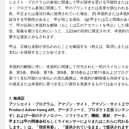
シエイト・プログラムの参加に関連して甲が請求を受ける可能性または責
ト・プログラム参加に関連して、甲のブランドまたは名誉が損なわれる可
欺、不正または違法行為に使用されていた場合、 (f) 本規約または
該当する可能性があると、甲が信じる場合、 (g) 甲または乙と関係
て、甲が以前に本規約を解除（もしくは乙のアカウントを停止）した場合
合。疑義を避けるためにいうと、上記(a)の目的に限定されず、本規約
重大な違反とみなされます。
甲は、正確な金額が支払われたことを確認する（例えば、取消しまたは
支払いを保留することがあります。
本規約の解除に伴い、本規約に関連して付与された一切のライセンスを
条、第5条、第6条、第7条、第8条、第10条および第11条およびプ
基づく支払可能だが未払いの支払義務は、本規約の解除後も存続するも
の違反または本規約に基づき生じた責任を免責するものではありません
7. 無保証
アソシエイト・プログラム、アマゾン・サイト、アマゾン・サイト上で
Product Advertising API、データフィード、プロダクト
す）および一切のテクノロジー、ソフトウェア、機能、素材、データ、
甲または甲の関連会社もしくライセンサーによりまたはこれらに代わる
します。）は、「現状有姿」、「提供されているまま」で提供されます