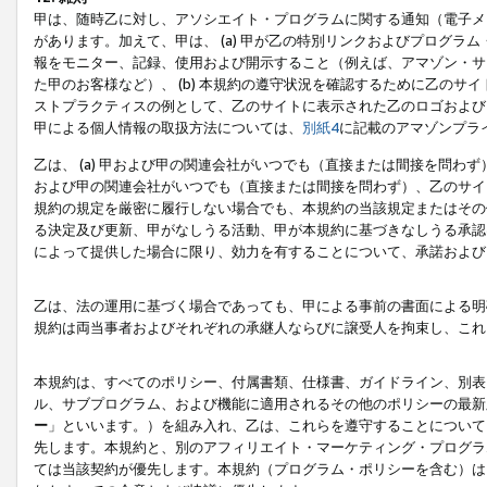
甲は、随時乙に対し、アソシエイト・プログラムに関する通知（電子メ
があります。加えて、甲は、 (a) 甲が乙の特別リンクおよびプログ
報をモニター、記録、使用および開示すること（例えば、アマゾン・サ
た甲のお客様など）、 (b) 本規約の遵守状況を確認するために乙のサイ
ストプラクティスの例として、乙のサイトに表示された乙のロゴおよび
甲による個人情報の取扱方法については、
別紙4
に記載のアマゾンプラ
乙は、 (a) 甲および甲の関連会社がいつでも（直接または間接を問わず
および甲の関連会社がいつでも（直接または間接を問わず）、乙のサイ
規約の規定を厳密に履行しない場合でも、本規約の当該規定またはその他
る決定及び更新、甲がなしうる活動、甲が本規約に基づきなしうる承認
によって提供した場合に限り、効力を有することについて、承諾および
乙は、法の運用に基づく場合であっても、甲による事前の書面による明
規約は両当事者およびそれぞれの承継人ならびに譲受人を拘束し、これ
本規約は、すべてのポリシー、付属書類、仕様書、ガイドライン、別表
ル、サブプログラム、および機能に適用されるその他のポリシーの最新
ー
」といいます。）を組み入れ、乙は、これらを遵守することについて
先します。本規約と、別のアフィリエイト・マーケティング・プログラ
ては当該契約が優先します。本規約（プログラム・ポリシーを含む）は