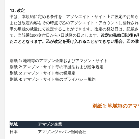
13. 改定
甲は、本規約に定める条件を、アソシエイト・サイト上に改定のお知ら
または改定内容をその時点で乙のアソシエイト・アカウントに登録され
甲の単独の裁量にて改定することができます。改定の発効日は、記載さ
て、当該通知の交付日から7日以降の日とします。
改定の発効日以後も
たこととなります。乙が改定を受け入れることができない場合、乙の唯
別紙 1: 地域毎のアマゾン企業およびアマゾン・サイト
別紙 2: アマゾン・サイト毎の準拠法および紛争規定
別紙 3: アマゾン・サイト毎の税規定
別紙 4: アマゾン・サイト毎のプライバシー規約
別紙1: 地域毎のア
地域
アマゾン企業
日本
アマゾンジャパン合同会社