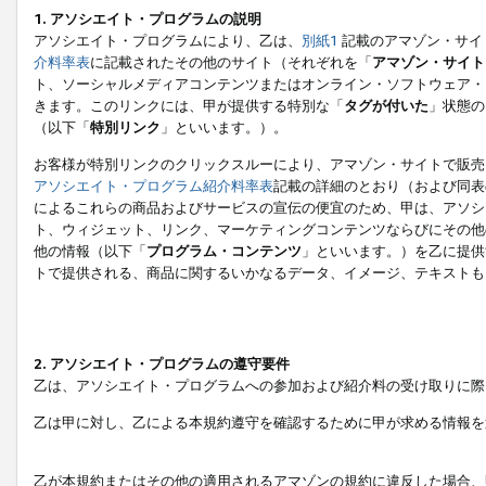
1. アソシエイト・プログラムの説明
アソシエイト・プログラムにより、乙は、
別紙1
記載のアマゾン・サイ
介料率表
に記載されたその他のサイト（それぞれを「
アマゾン・サイト
ト、ソーシャルメディアコンテンツまたはオンライン・ソフトウェア・
きます。このリンクには、甲が提供する特別な「
タグが付いた
」状態の
（以下「
特別リンク
」といいます。）。
お客様が特別リンクのクリックスルーにより、アマゾン・サイトで販売
アソシエイト・プログラム紹介料率表
記載の詳細のとおり（および同表
によるこれらの商品およびサービスの宣伝の便宜のため、甲は、アソシ
ト、ウィジェット、リンク、マーケティングコンテンツならびにその他
他の情報（以下「
プログラム・コンテンツ
」といいます。）を乙に提供
トで提供される、商品に関するいかなるデータ、イメージ、テキストも
2. アソシエイト・プログラムの遵守要件
乙は、アソシエイト・プログラムへの参加および紹介料の受け取りに際
乙は甲に対し、乙による本規約遵守を確認するために甲が求める情報を
乙が本規約またはその他の適用されるアマゾンの規約に違反した場合、