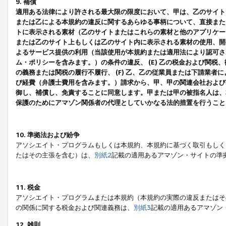
9. 補償
適用ある法律により許される最大限の限度において、甲は、乙のサイト
または乙による本規約の違反に関するあらゆる事柄について、直接または
トに表示される素材（乙のサイトまたはこれらの素材と他のアプリケーシ
または乙のサイト上もしくは乙のサイト内に表示される素材の使用、開発
よるサービス提供の利用（当該使用が本規約または適用法により認可され
ム・ポリシーを含みます。）の条件の違反、 (E) 乙の税金および関
の義務または関税の履行不履行、 (F) 乙、乙の従業員または下請業
び経費（弁護士費用を含みます。）請求から、甲、甲の関連会社および
御し、補償し、免責することに同意します。甲または甲の被指名人は、
保護のためにアマゾン関係者の代理としていかなる法的措置を行うこと
10. 準拠法および紛争
アソシエイト・プログラムもしくは本規約、本規約に基づく取引もしく
たはその主張を含む）は、
別紙2
記載の適用あるアマゾン・サイトの準
11. 税金
アソシエイト・プログラムまたは本規約（本規約の実際の違反またはそ
の関係に関する税金および関連義務は、
別紙3
記載の適用あるアマゾン
12. 雑則