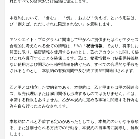
れたすべての合意および協議に優先します。
本規約において、「含む」、「例」、および「例えば」という用語は、
び「例えば、ただしそれに限定されない」を意味します。
アソシエイト・プログラムに関連して甲が乙に提供または乙がアクセス
合理的に考えられる全ての情報は、甲の「
秘密情報
」であり、将来にお
範囲に限り、秘密情報を使用するものとし、乙のアカウントに関して秘
びこれを遵守することを確保します。乙は、秘密情報を（秘密保持義務
ない使用および開示から秘密情報を防ぐため、すべての合理的な手段を
されるものとし、本規約の有効期間中及び終了後5年間適用されます。
乙と甲とは独立した契約者であり、本規約は、乙と甲または甲の関連会
ズ、販売代理店または雇用関係も形成するものではありません。乙は、
承諾する権限もありません。乙が本規約に定める事項に関連する行為を
為を自ら行ったとみなされます。
本規約にこれと矛盾する定めがあったとしても、本規約のいかなる条項
る、または罰せられる方法での行動を、本規約の当事者に誘導し、解釈
します。