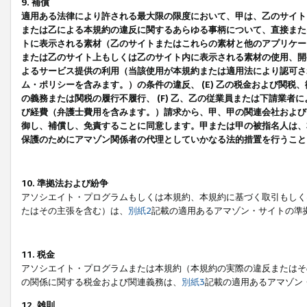
9. 補償
適用ある法律により許される最大限の限度において、甲は、乙のサイト
または乙による本規約の違反に関するあらゆる事柄について、直接または
トに表示される素材（乙のサイトまたはこれらの素材と他のアプリケーシ
または乙のサイト上もしくは乙のサイト内に表示される素材の使用、開発
よるサービス提供の利用（当該使用が本規約または適用法により認可され
ム・ポリシーを含みます。）の条件の違反、 (E) 乙の税金および関
の義務または関税の履行不履行、 (F) 乙、乙の従業員または下請業
び経費（弁護士費用を含みます。）請求から、甲、甲の関連会社および
御し、補償し、免責することに同意します。甲または甲の被指名人は、
保護のためにアマゾン関係者の代理としていかなる法的措置を行うこと
10. 準拠法および紛争
アソシエイト・プログラムもしくは本規約、本規約に基づく取引もしく
たはその主張を含む）は、
別紙2
記載の適用あるアマゾン・サイトの準
11. 税金
アソシエイト・プログラムまたは本規約（本規約の実際の違反またはそ
の関係に関する税金および関連義務は、
別紙3
記載の適用あるアマゾン
12. 雑則