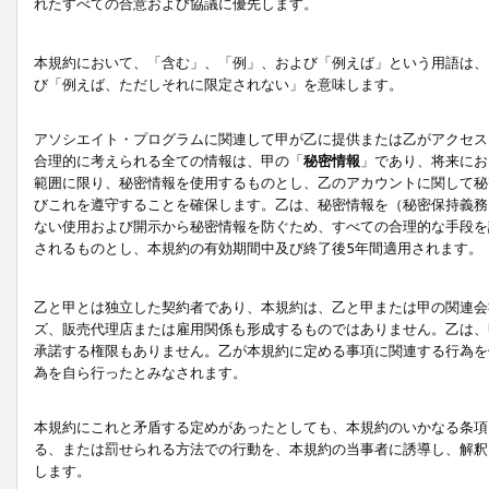
れたすべての合意および協議に優先します。
本規約において、「含む」、「例」、および「例えば」という用語は、
び「例えば、ただしそれに限定されない」を意味します。
アソシエイト・プログラムに関連して甲が乙に提供または乙がアクセス
合理的に考えられる全ての情報は、甲の「
秘密情報
」であり、将来にお
範囲に限り、秘密情報を使用するものとし、乙のアカウントに関して秘
びこれを遵守することを確保します。乙は、秘密情報を（秘密保持義務
ない使用および開示から秘密情報を防ぐため、すべての合理的な手段を
されるものとし、本規約の有効期間中及び終了後5年間適用されます。
乙と甲とは独立した契約者であり、本規約は、乙と甲または甲の関連会
ズ、販売代理店または雇用関係も形成するものではありません。乙は、
承諾する権限もありません。乙が本規約に定める事項に関連する行為を
為を自ら行ったとみなされます。
本規約にこれと矛盾する定めがあったとしても、本規約のいかなる条項
る、または罰せられる方法での行動を、本規約の当事者に誘導し、解釈
します。