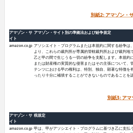
別紙2: アマゾン
アマゾン・サ
アマゾン・サイト別の準拠法および紛争規定
イト
amazon.co.jp
アソシエイト・プログラムまたは本規約に関する紛争は
より、これらの裁判所が専属的管轄裁判所および裁判地
乙と甲の間で生じうる一切の紛争を支配します。本規約
または財産権の実質的な侵害またはその主張について、
テンツにおける甲の権利は、特別、独自、顕著な特徴を
ったり十分に補填することができないものであることを
別紙3: ア
アマゾン・サ
税規定
イト
amazon.co.jp
甲は、甲がアソシエイト・プログラムに基づき乙に支払