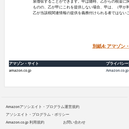
泉徴収することができます。甲は随時、乙からの税金に
ものの、乙が甲にこれを提供しない場合、甲は、（甲が
乙が当該税関連情報の提供を義務付けられる者ではない
別紙4: アマゾ
アマゾン・サイト
プライバシー
amazon.co.jp
Amazon.c
Amazonアソシエイト・プログラム運営規約
アソシエイト・プログラム・ポリシー
Amazon.co.jp 利用規約
お問い合わせ