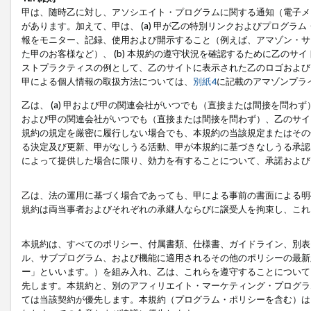
甲は、随時乙に対し、アソシエイト・プログラムに関する通知（電子メ
があります。加えて、甲は、 (a) 甲が乙の特別リンクおよびプログ
報をモニター、記録、使用および開示すること（例えば、アマゾン・サ
た甲のお客様など）、 (b) 本規約の遵守状況を確認するために乙のサイ
ストプラクティスの例として、乙のサイトに表示された乙のロゴおよび
甲による個人情報の取扱方法については、
別紙4
に記載のアマゾンプラ
乙は、 (a) 甲および甲の関連会社がいつでも（直接または間接を問わず
および甲の関連会社がいつでも（直接または間接を問わず）、乙のサイ
規約の規定を厳密に履行しない場合でも、本規約の当該規定またはその他
る決定及び更新、甲がなしうる活動、甲が本規約に基づきなしうる承認
によって提供した場合に限り、効力を有することについて、承諾および
乙は、法の運用に基づく場合であっても、甲による事前の書面による明
規約は両当事者およびそれぞれの承継人ならびに譲受人を拘束し、これ
本規約は、すべてのポリシー、付属書類、仕様書、ガイドライン、別表
ル、サブプログラム、および機能に適用されるその他のポリシーの最新
ー
」といいます。）を組み入れ、乙は、これらを遵守することについて
先します。本規約と、別のアフィリエイト・マーケティング・プログラ
ては当該契約が優先します。本規約（プログラム・ポリシーを含む）は