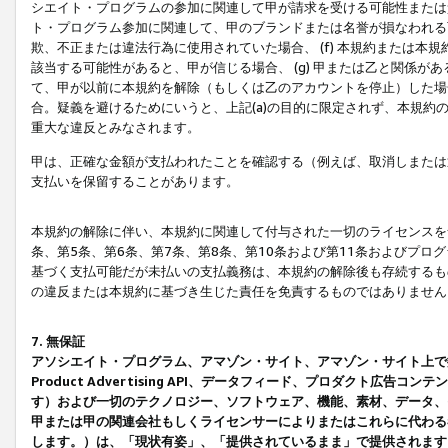
シエイト・プログラムの参加に関連して甲が請求を受ける可能性または責
ト・プログラム参加に関連して、甲のブランドまたは名誉が損なわれる可
欺、不正または違法行為に使用されていた場合、 (f) 本規約または
該当する可能性があると、甲が信じる場合、 (g) 甲または乙と関係
て、甲が以前に本規約を解除（もしくは乙のアカウントを停止）した場合
合。疑義を避けるためにいうと、上記(a)の目的に限定されず、本規約
重大な違反とみなされます。
甲は、正確な金額が支払われたことを確認する（例えば、取消しまたは
支払いを保留することがあります。
本規約の解除に伴い、本規約に関連して付与された一切のライセンスを
条、第5条、第6条、第7条、第8条、第10条および第11条およびプ
基づく支払可能だが未払いの支払義務は、本規約の解除後も存続するも
の違反または本規約に基づき生じた責任を免責するものではありません
7. 無保証
アソシエイト・プログラム、アマゾン・サイト、アマゾン・サイト上で
Product Advertising API、データフィード、プロダクト
す）および一切のテクノロジー、ソフトウェア、機能、素材、データ、
甲または甲の関連会社もしくライセンサーによりまたはこれらに代わる
します。）は、「現状有姿」、「提供されているまま」で提供されます