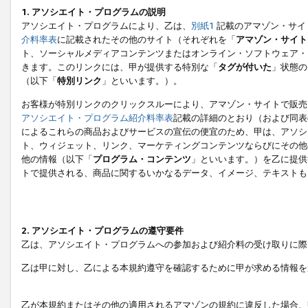
1. アソシエイト・プログラムの説明
アソシエイト・プログラムにより、乙は、
別紙1
記載のアマゾン・サイ
介料率表
に記載されたその他のサイト（それぞれを「
アマゾン・サイト
ト、ソーシャルメディアコンテンツまたはオンライン・ソフトウェア・
きます。このリンクには、甲が提供する特別な「
タグが付いた
」状態の
（以下「
特別リンク
」といいます。）。
お客様が特別リンクのクリックスルーにより、アマゾン・サイトで販売
アソシエイト・プログラム紹介料率表
記載の詳細のとおり（および同表
によるこれらの商品およびサービスの宣伝の便宜のため、甲は、アソシ
ト、ウィジェット、リンク、マーケティングコンテンツならびにその他
他の情報（以下「
プログラム・コンテンツ
」といいます。）を乙に提供
トで提供される、商品に関するいかなるデータ、イメージ、テキストも
2. アソシエイト・プログラムの遵守要件
乙は、アソシエイト・プログラムへの参加および紹介料の受け取りに際
乙は甲に対し、乙による本規約遵守を確認するために甲が求める情報を
乙が本規約またはその他の適用されるアマゾンの規約に違反した場合、