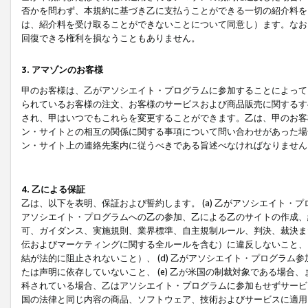
否かを問わず、本規約に基づき乙に支払うことができる一切の紹介料を
は、紹介料を受け取ることができないことについて同意し）ます。なお
回復できる権利を損なうこともありません。
3. アマゾンのお客様
甲のお客様は、乙がアソシエイト・プログラムに参加することによって
られているお客様の注文、お客様のサービスおよび商品販売に関するす
され、甲はいつでもこれらを変更することができます。乙は、甲のお客
ン・サイトとの相互の関係に関する事項について問い合わせがあった場
ン・サイト上の連絡先案内に従うべきである旨述べなければなりません
4. 乙による保証
乙は、以下を表明、保証および誓約します。 (a) 乙がアソシエイト・
アソシエイト・プログラムへの乙の参加、乙による乙のサイトの作成、
可、ガイダンス、実施規則、業界標準、自主規制ルール、判決、裁決ま
伝およびマーケティングに関する全ルールを含む）に違反しないこと、 
結が法的に阻止されないこと）、 (d) 乙がアソシエイト・プログラ
たは声明に依存していないこと、 (e) 乙が米国の制裁対象である場
科されている場合、乙はアソシエイト・プログラムに参加もせずサービス
国の法律と同じ内容の商品、ソフトウェア、技術およびサービスに適用さ