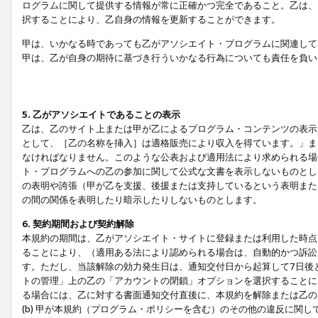
ログラムに関して提供する情報が常に正確かつ完全であること。乙は、
択することにより、乙自身の情報を更新することができます。
甲は、いかなる時であっても乙がアソシエイト・プログラムに関連して
甲は、乙が自身の期待に基づき行ういかなる行為についても責任を負い
5. 乙がアソシエイトであることの表示
乙は、乙のサイト上または甲が乙によるプログラム・コンテンツの表示ま
として、［乙の名称を挿入］は適格販売により収入を得ています。」ま
なければなりません。このような公表および適用法により求められる場
ト・プログラムへの乙の参加に関して公式な文書を表示しないものとし
の表明や誇張（甲が乙を支援、後援または支持しているという表明また
の間の関係を表明したり暗示したりしないものとします。
6. 契約期間および契約解除
本規約の期間は、乙がアソシエイト・サイトに登録または利用した時点
ることにより、（適用ある法により認められる場合は、自動的かつ訴訟
す。ただし、当該解除の効力発生日は、通知交付日から起算して7日後
トの管理」上の乙の「アカウントの閉鎖」オプションを選択することに
る場合には、乙に対する書面通知交付直後に、本規約を解除または乙のア
(b) 甲が本規約（プログラム・ポリシーを含む）のその他の違反に関し