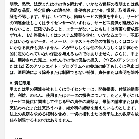
明示、黙示、法定またはその他を問わず、いかなる種類の表明または保
満足な品質、特定目的への適合性、非侵害および法、慣習、取引過程、
証を否認します。甲は、いつでも、随時サービス提供を中止し、サービ
の関連会社もしくはライセンサーのいずれも、サービス提供が継続され
れないこと、正確であること、エラーがないこともしくは有害な構成要
ずれも、 (A) 停電もしくはシステム障害を含む、いかなるエラー、不
たはいかなるデータ、イメージ、テキストその他の情報もしくはコンテ
いかなる責任も負いません。乙が甲もしくは他の個人もしくは団体から
的に定められていない保証を与えるものではありません。さらに、甲また
益、期待された売上、のれんその他の便益の損失、 (Y) 乙のアソシ
たは (Z) 乙のアソシエイト・プログラムへの参加の終了もしくは停
は、適用法により除外または制限できない補償、責任または表明を除外
8. 責任限定
甲または甲の関連会社もしくはライセンサーは、間接損害、付随的損害
益、利益、のれん、使用またはデータの損失について、たとえ甲がこれ
サービス提供に関連して生じる甲の責任の総額は、最新の請求または責
支払われたまたは支払うべき、紹介料の総額を超えないものとします。
法上の救済を求める権利を含め、一切の権利または衡平法上の救済を放
任を制限するものではありません。