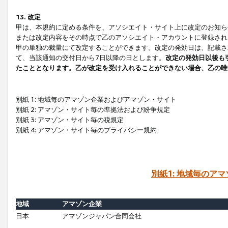
13. 改定
甲は、本規約に定める条件を、アソシエイト・サイト上に改定のお知ら
または改定内容をその時点で乙のアソシエイト・アカウントに登録され
甲の単独の裁量にて改定することができます。改定の発効日は、記載さ
て、当該通知の交付日から7日以降の日とします。
改定の発効日以後も
たこととなります。乙が改定を受け入れることができない場合、乙の唯
別紙 1: 地域毎のアマゾン企業およびアマゾン・サイト
別紙 2: アマゾン・サイト毎の準拠法および紛争規定
別紙 3: アマゾン・サイト毎の税規定
別紙 4: アマゾン・サイト毎のプライバシー規約
別紙1: 地域毎のア
地域
アマゾン企業
日本
アマゾンジャパン合同会社