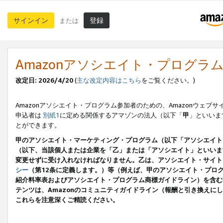
サインイン
登録
または
Amazonアソシエイト・プログラ
改定日: 2026/4/20
(
主な改定内容はこちら
をご覧ください。)
Amazonアソシエイト・プログラム参加者のための、Amazonウェブサ
申込者は
別紙1
に定める関係するアマゾンの法人（以下「
甲
」といいま
とができます。
甲のアソシエイト・マーケティング・プログラム（以下「アソシエイト
（以下、当該個人または企業を「乙」または「アソシエイト」といいま
変更せずに受け入れなければなりません。乙は、アソシエイト・サイト
シー
（第12条に定義します。）等（例えば、甲のアソシエイト・プロ
紹介料率表およびアソシエイト・プログラム商標ガイドライン）を含む本規
テンツは、Amazonのコミュニティガイドライン（報酬と引き換え
これらを注意深くご精読ください。