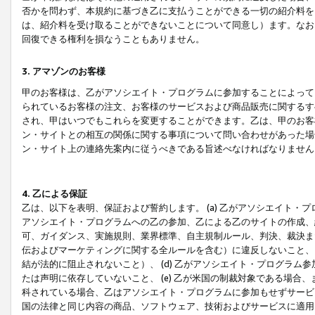
否かを問わず、本規約に基づき乙に支払うことができる一切の紹介料を
は、紹介料を受け取ることができないことについて同意し）ます。なお
回復できる権利を損なうこともありません。
3. アマゾンのお客様
甲のお客様は、乙がアソシエイト・プログラムに参加することによって
られているお客様の注文、お客様のサービスおよび商品販売に関するす
され、甲はいつでもこれらを変更することができます。乙は、甲のお客
ン・サイトとの相互の関係に関する事項について問い合わせがあった場
ン・サイト上の連絡先案内に従うべきである旨述べなければなりません
4. 乙による保証
乙は、以下を表明、保証および誓約します。 (a) 乙がアソシエイト・
アソシエイト・プログラムへの乙の参加、乙による乙のサイトの作成、
可、ガイダンス、実施規則、業界標準、自主規制ルール、判決、裁決ま
伝およびマーケティングに関する全ルールを含む）に違反しないこと、 
結が法的に阻止されないこと）、 (d) 乙がアソシエイト・プログラ
たは声明に依存していないこと、 (e) 乙が米国の制裁対象である場
科されている場合、乙はアソシエイト・プログラムに参加もせずサービス
国の法律と同じ内容の商品、ソフトウェア、技術およびサービスに適用さ