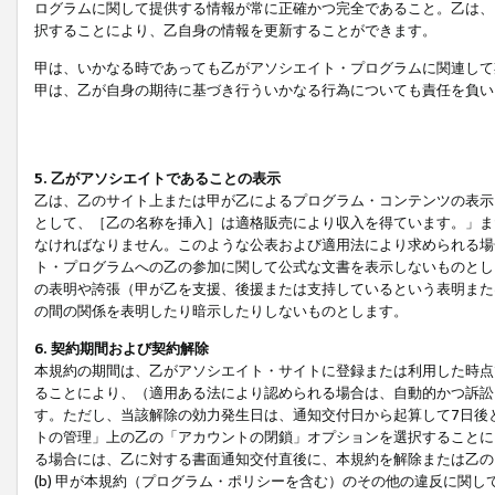
ログラムに関して提供する情報が常に正確かつ完全であること。乙は、
択することにより、乙自身の情報を更新することができます。
甲は、いかなる時であっても乙がアソシエイト・プログラムに関連して
甲は、乙が自身の期待に基づき行ういかなる行為についても責任を負い
5. 乙がアソシエイトであることの表示
乙は、乙のサイト上または甲が乙によるプログラム・コンテンツの表示ま
として、［乙の名称を挿入］は適格販売により収入を得ています。」ま
なければなりません。このような公表および適用法により求められる場
ト・プログラムへの乙の参加に関して公式な文書を表示しないものとし
の表明や誇張（甲が乙を支援、後援または支持しているという表明また
の間の関係を表明したり暗示したりしないものとします。
6. 契約期間および契約解除
本規約の期間は、乙がアソシエイト・サイトに登録または利用した時点
ることにより、（適用ある法により認められる場合は、自動的かつ訴訟
す。ただし、当該解除の効力発生日は、通知交付日から起算して7日後
トの管理」上の乙の「アカウントの閉鎖」オプションを選択することに
る場合には、乙に対する書面通知交付直後に、本規約を解除または乙のア
(b) 甲が本規約（プログラム・ポリシーを含む）のその他の違反に関し