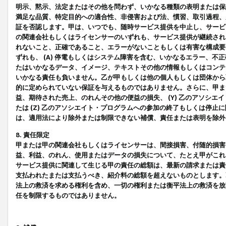
明示、黙示、法定またはその他を問わず、いかなる種類の表明または保
満足な品質、特定目的への適合性、非侵害および法、慣習、取引過程、
証を否認します。甲は、いつでも、随時サービス提供を中止し、サービ
の関連会社もしくはライセンサーのいずれも、サービス提供が継続され
れないこと、正確であること、エラーがないこともしくは有害な構成要
ずれも、 (A) 停電もしくはシステム障害を含む、いかなるエラー、不
たはいかなるデータ、イメージ、テキストその他の情報もしくはコンテ
いかなる責任も負いません。乙が甲もしくは他の個人もしくは団体から
的に定められていない保証を与えるものではありません。さらに、甲また
益、期待された売上、のれんその他の便益の損失、 (Y) 乙のアソシ
たは (Z) 乙のアソシエイト・プログラムへの参加の終了もしくは停
は、適用法により除外または制限できない補償、責任または表明を除外
8. 責任限定
甲または甲の関連会社もしくはライセンサーは、間接損害、付随的損害
益、利益、のれん、使用またはデータの損失について、たとえ甲がこれ
サービス提供に関連して生じる甲の責任の総額は、最新の請求または責
支払われたまたは支払うべき、紹介料の総額を超えないものとします。
法上の救済を求める権利を含め、一切の権利または衡平法上の救済を放
任を制限するものではありません。