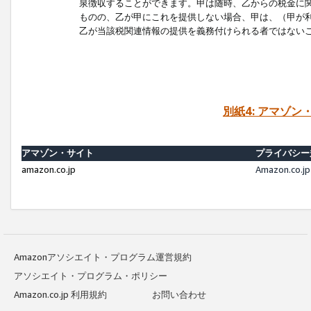
泉徴収することができます。甲は随時、乙からの税金に
ものの、乙が甲にこれを提供しない場合、甲は、（甲が
乙が当該税関連情報の提供を義務付けられる者ではない
別紙4: アマゾ
アマゾン・サイト
プライバシー
amazon.co.jp
Amazon.c
Amazonアソシエイト・プログラム運営規約
アソシエイト・プログラム・ポリシー
Amazon.co.jp 利用規約
お問い合わせ