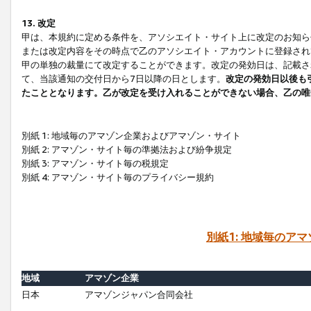
13. 改定
甲は、本規約に定める条件を、アソシエイト・サイト上に改定のお知ら
または改定内容をその時点で乙のアソシエイト・アカウントに登録され
甲の単独の裁量にて改定することができます。改定の発効日は、記載さ
て、当該通知の交付日から7日以降の日とします。
改定の発効日以後も
たこととなります。乙が改定を受け入れることができない場合、乙の唯
別紙 1: 地域毎のアマゾン企業およびアマゾン・サイト
別紙 2: アマゾン・サイト毎の準拠法および紛争規定
別紙 3: アマゾン・サイト毎の税規定
別紙 4: アマゾン・サイト毎のプライバシー規約
別紙1: 地域毎のア
地域
アマゾン企業
日本
アマゾンジャパン合同会社