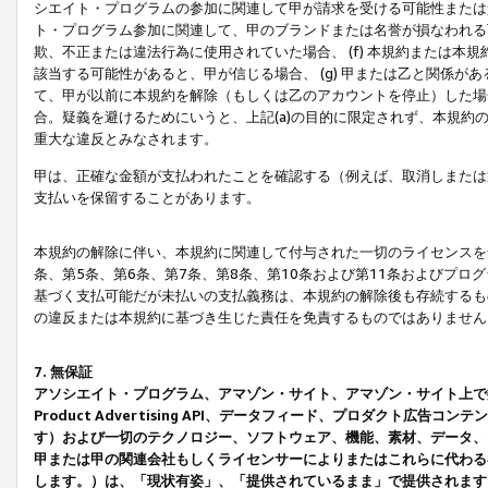
シエイト・プログラムの参加に関連して甲が請求を受ける可能性または責
ト・プログラム参加に関連して、甲のブランドまたは名誉が損なわれる可
欺、不正または違法行為に使用されていた場合、 (f) 本規約または
該当する可能性があると、甲が信じる場合、 (g) 甲または乙と関係
て、甲が以前に本規約を解除（もしくは乙のアカウントを停止）した場合
合。疑義を避けるためにいうと、上記(a)の目的に限定されず、本規約
重大な違反とみなされます。
甲は、正確な金額が支払われたことを確認する（例えば、取消しまたは
支払いを保留することがあります。
本規約の解除に伴い、本規約に関連して付与された一切のライセンスを
条、第5条、第6条、第7条、第8条、第10条および第11条およびプ
基づく支払可能だが未払いの支払義務は、本規約の解除後も存続するも
の違反または本規約に基づき生じた責任を免責するものではありません
7. 無保証
アソシエイト・プログラム、アマゾン・サイト、アマゾン・サイト上で
Product Advertising API、データフィード、プロダクト
す）および一切のテクノロジー、ソフトウェア、機能、素材、データ、
甲または甲の関連会社もしくライセンサーによりまたはこれらに代わる
します。）は、「現状有姿」、「提供されているまま」で提供されます