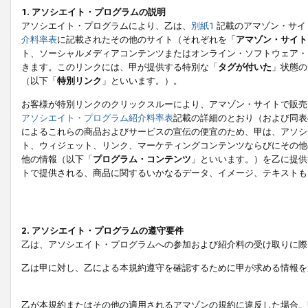
1. アソシエイト・プログラムの説明
アソシエイト・プログラムにより、乙は、
別紙1
記載のアマゾン・サイ
介料率表
に記載されたその他のサイト（それぞれを「
アマゾン・サイト
ト、ソーシャルメディアコンテンツまたはオンライン・ソフトウェア・
きます。このリンクには、甲が提供する特別な「
タグが付いた
」状態の
（以下「
特別リンク
」といいます。）。
お客様が特別リンクのクリックスルーにより、アマゾン・サイトで販売
アソシエイト・プログラム紹介料率表
記載の詳細のとおり（および同表
によるこれらの商品およびサービスの宣伝の便宜のため、甲は、アソシ
ト、ウィジェット、リンク、マーケティングコンテンツならびにその他
他の情報（以下「
プログラム・コンテンツ
」といいます。）を乙に提供
トで提供される、商品に関するいかなるデータ、イメージ、テキストも
2. アソシエイト・プログラムの遵守要件
乙は、アソシエイト・プログラムへの参加および紹介料の受け取りに際
乙は甲に対し、乙による本規約遵守を確認するために甲が求める情報を
乙が本規約またはその他の適用されるアマゾンの規約に違反した場合、