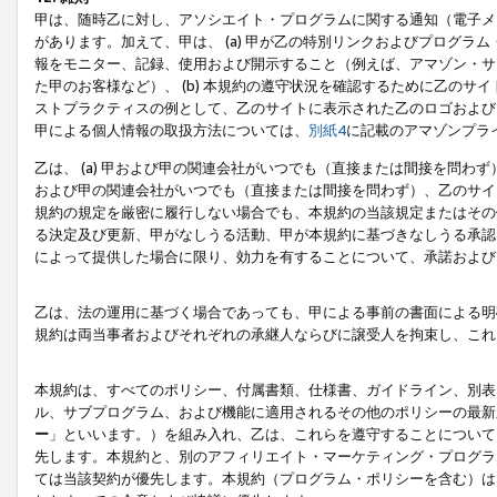
甲は、随時乙に対し、アソシエイト・プログラムに関する通知（電子メ
があります。加えて、甲は、 (a) 甲が乙の特別リンクおよびプログ
報をモニター、記録、使用および開示すること（例えば、アマゾン・サ
た甲のお客様など）、 (b) 本規約の遵守状況を確認するために乙のサイ
ストプラクティスの例として、乙のサイトに表示された乙のロゴおよび
甲による個人情報の取扱方法については、
別紙4
に記載のアマゾンプラ
乙は、 (a) 甲および甲の関連会社がいつでも（直接または間接を問わず
および甲の関連会社がいつでも（直接または間接を問わず）、乙のサイ
規約の規定を厳密に履行しない場合でも、本規約の当該規定またはその他
る決定及び更新、甲がなしうる活動、甲が本規約に基づきなしうる承認
によって提供した場合に限り、効力を有することについて、承諾および
乙は、法の運用に基づく場合であっても、甲による事前の書面による明
規約は両当事者およびそれぞれの承継人ならびに譲受人を拘束し、これ
本規約は、すべてのポリシー、付属書類、仕様書、ガイドライン、別表
ル、サブプログラム、および機能に適用されるその他のポリシーの最新
ー
」といいます。）を組み入れ、乙は、これらを遵守することについて
先します。本規約と、別のアフィリエイト・マーケティング・プログラ
ては当該契約が優先します。本規約（プログラム・ポリシーを含む）は