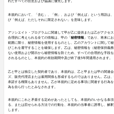
れたすべての合意および協議に優先します。
本規約において、「含む」、「例」、および「例えば」という用語は、
び「例えば、ただしそれに限定されない」を意味します。
アソシエイト・プログラムに関連して甲が乙に提供または乙がアクセス
合理的に考えられる全ての情報は、甲の「
秘密情報
」であり、将来にお
範囲に限り、秘密情報を使用するものとし、乙のアカウントに関して秘
びこれを遵守することを確保します。乙は、秘密情報を（秘密保持義務
ない使用および開示から秘密情報を防ぐため、すべての合理的な手段を
されるものとし、本規約の有効期間中及び終了後5年間適用されます。
乙と甲とは独立した契約者であり、本規約は、乙と甲または甲の関連会
ズ、販売代理店または雇用関係も形成するものではありません。乙は、
承諾する権限もありません。乙が本規約に定める事項に関連する行為を
為を自ら行ったとみなされます。
本規約にこれと矛盾する定めがあったとしても、本規約のいかなる条項
る、または罰せられる方法での行動を、本規約の当事者に誘導し、解釈
します。