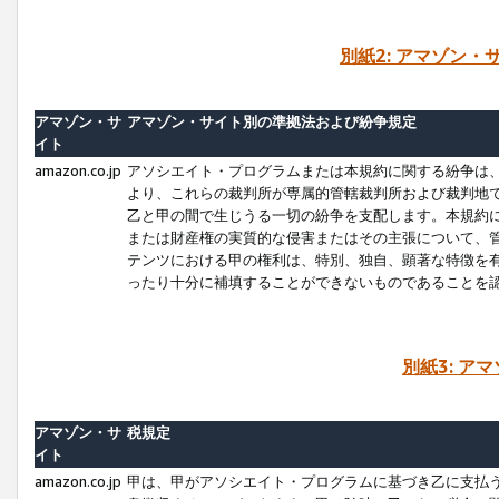
別紙2: アマゾン
アマゾン・サ
アマゾン・サイト別の準拠法および紛争規定
イト
amazon.co.jp
アソシエイト・プログラムまたは本規約に関する紛争は
より、これらの裁判所が専属的管轄裁判所および裁判地
乙と甲の間で生じうる一切の紛争を支配します。本規約
または財産権の実質的な侵害またはその主張について、
テンツにおける甲の権利は、特別、独自、顕著な特徴を
ったり十分に補填することができないものであることを
別紙3: ア
アマゾン・サ
税規定
イト
amazon.co.jp
甲は、甲がアソシエイト・プログラムに基づき乙に支払