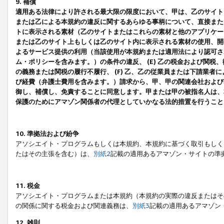
9. 補償
適用ある法律により許される最大限の限度において、甲は、乙のサイト
または乙による本規約の違反に関するあらゆる事柄について、直接または
トに表示される素材（乙のサイトまたはこれらの素材と他のアプリケーシ
または乙のサイト上もしくは乙のサイト内に表示される素材の使用、開発
よるサービス提供の利用（当該使用が本規約または適用法により認可され
ム・ポリシーを含みます。）の条件の違反、 (E) 乙の税金および関
の義務または関税の履行不履行、 (F) 乙、乙の従業員または下請業
び経費（弁護士費用を含みます。）請求から、甲、甲の関連会社および
御し、補償し、免責することに同意します。甲または甲の被指名人は、
保護のためにアマゾン関係者の代理としていかなる法的措置を行うこと
10. 準拠法および紛争
アソシエイト・プログラムもしくは本規約、本規約に基づく取引もしく
たはその主張を含む）は、
別紙2
記載の適用あるアマゾン・サイトの準
11. 税金
アソシエイト・プログラムまたは本規約（本規約の実際の違反またはそ
の関係に関する税金および関連義務は、
別紙3
記載の適用あるアマゾン
12. 雑則