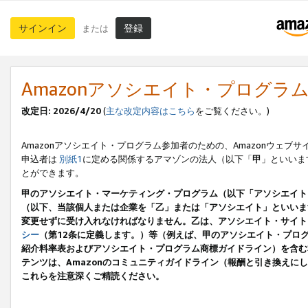
サインイン
登録
または
Amazonアソシエイト・プログラ
改定日: 2026/4/20
(
主な改定内容はこちら
をご覧ください。)
Amazonアソシエイト・プログラム参加者のための、Amazonウェブサ
申込者は
別紙1
に定める関係するアマゾンの法人（以下「
甲
」といいま
とができます。
甲のアソシエイト・マーケティング・プログラム（以下「アソシエイト
（以下、当該個人または企業を「乙」または「アソシエイト」といいま
変更せずに受け入れなければなりません。乙は、アソシエイト・サイト
シー
（第12条に定義します。）等（例えば、甲のアソシエイト・プロ
紹介料率表およびアソシエイト・プログラム商標ガイドライン）を含む本規
テンツは、Amazonのコミュニティガイドライン（報酬と引き換え
これらを注意深くご精読ください。