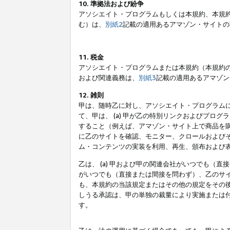
10. 準拠法および紛争
アソシエイト・プログラムもしくは本規約、本規
む）は、
別紙2
記載の適用あるアマゾン・サイトの
11. 税金
アソシエイト・プログラムまたは本規約（本規約
および関連義務は、
別紙3
記載の適用あるアマゾン
12. 雑則
甲は、随時乙に対し、アソシエイト・プログラム
て、甲は、 (a) 甲が乙の特別リンクおよびプ
すること（例えば、アマゾン・サイト上で商品を購
に乙のサイトを確認、モニター、クロールおよびそ
ム・コンテンツの実装を利用、再生、頒布および
乙は、 (a) 甲および甲の関連会社がいつでも（
がいつでも（直接または間接を問わず）、乙のサイ
も、本規約の当該規定またはその他の規定をその後
しうる承認は、甲の単独の裁量により実施または
す。