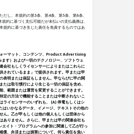
だし、本規約の第3条、第4条、第5条、第6条、
に本規約に基づく支払可能だが未払いの支払義務は、
本規約に基づき生じた責任を免責するものではあ
コンテンツ、Product Advertising
みます）および一切のテクノロジー、ソフトウェ
連会社もしくライセンサーによりまたはこれらに
供されているまま」で提供されます。甲または甲
の表明または保証もしません。甲ならびに甲の関
または取引慣行により生じる一切の保証を含め、
能、範囲または運営を変更することができます。
特定の方法で機能することまたは中断されないこ
イセンサーのいずれも、 (A) 停電もしくはシ
またはいかなるデータ、イメージ、テキストその他の
せん。乙が甲もしくは他の個人もしくは団体から
はありません。さらに、甲または甲の関連会社も
アソシエイト・プログラムへの参加に関連して乙が行っ
る補償、弁済または損害について、何ら責任を負い