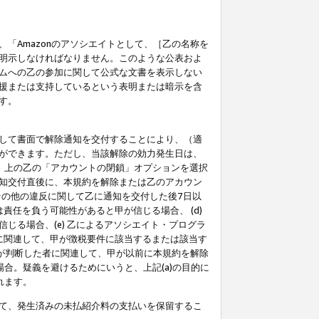
「Amazonのアソシエイトとして、［乙の名称を
明示しなければなりません。このような公表およ
ムへの乙の参加に関して公式な文書を表示しない
援または支持しているという表明または暗示を含
す。
して書面で解除通知を交付することにより、（適
ができます。ただし、当該解除の効力発生日は、
」上の乙の「アカウントの閉鎖」オプションを選択
知交付直後に、本規約を解除または乙のアカウン
のその他の違反に関して乙に通知を交付した後7日以
責任を負う可能性があると甲が信じる場合、 (d)
る場合、(e) 乙によるアソシエイト・プログラ
為に関連して、甲が徴税要件に該当するまたは該当す
甲が判断した者に関連して、甲が以前に本規約を解除
場合。疑義を避けるためにいうと、上記(a)の目的に
れます。
て、発生済みの未払紹介料の支払いを保留するこ