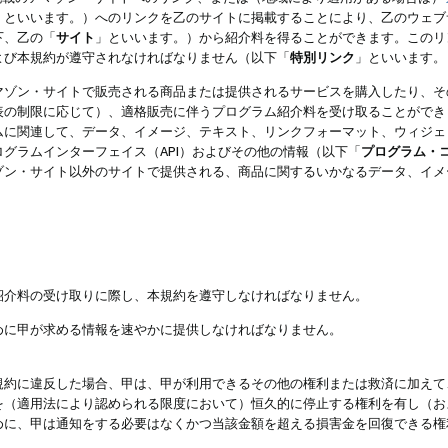
」といいます。）へのリンクを乙のサイトに掲載することにより、乙のウェブ
下、乙の「
サイト
」といいます。）から紹介料を得ることができます。このリ
よび本規約が遵守されなければなりません（以下「
特別リンク
」といいます。
マゾン・サイトで販売される商品または提供されるサービスを購入したり、そ
表の制限に応じて）、適格販売に伴うプログラム紹介料を受け取ることができ
ムに関連して、データ、イメージ、テキスト、リンクフォーマット、ウィジェ
グラムインターフェイス（API）およびその他の情報（以下「
プログラム・
ゾン・サイト以外のサイトで提供される、商品に関するいかなるデータ、イメ
紹介料の受け取りに際し、本規約を遵守しなければなりません。
めに甲が求める情報を速やかに提供しなければなりません。
規約に違反した場合、甲は、甲が利用できるその他の権利または救済に加えて
を（適用法により認められる限度において）恒久的に停止する権利を有し（お
めに、甲は通知をする必要はなくかつ当該金額を超える損害金を回復できる権