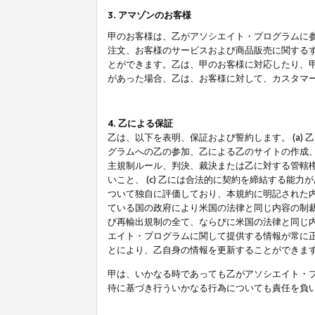
3. アマゾンのお客様
甲のお客様は、乙がアソシエイト・プログラムに
注文、お客様のサービスおよび商品販売に関する
とができます。乙は、甲のお客様に対応したり、
があった場合、乙は、お客様に対して、カスタマ
4. 乙による保証
乙は、以下を表明、保証および誓約します。 (a)
グラムへの乙の参加、乙による乙のサイトの作成
主規制ルール、判決、裁決または乙に対する管轄
いこと、 (c) 乙には合法的に契約を締結する能
ついて独自に評価しており、本規約に明記された内
ている国の政府により米国の法律と同じ内容の制裁
び再輸出規制の全て、ならびに米国の法律と同じ内
エイト・プログラムに関して提供する情報が常に
とにより、乙自身の情報を更新することができま
甲は、いかなる時であっても乙がアソシエイト・
待に基づき行ういかなる行為についても責任を負