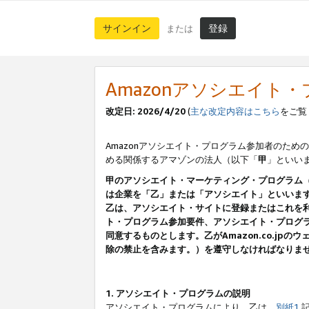
サインイン
登録
または
Amazonアソシエイト
改定日: 2026/4/20
(
主な改定内容はこちら
をご覧
Amazonアソシエイト・プログラム参加者のための
める関係するアマゾンの法人（以下「
甲
」といい
甲のアソシエイト・マーケティング・プログラム
は企業を「乙」または「アソシエイト」といいま
乙は、アソシエイト・サイトに登録またはこれを
ト・プログラム参加要件、アソシエイト・プログラ
同意するものとします。乙がAmazon.co.j
除の禁止を含みます。）を遵守しなければなりま
1. アソシエイト・プログラムの説明
アソシエイト・プログラムにより、乙は、
別紙1
記