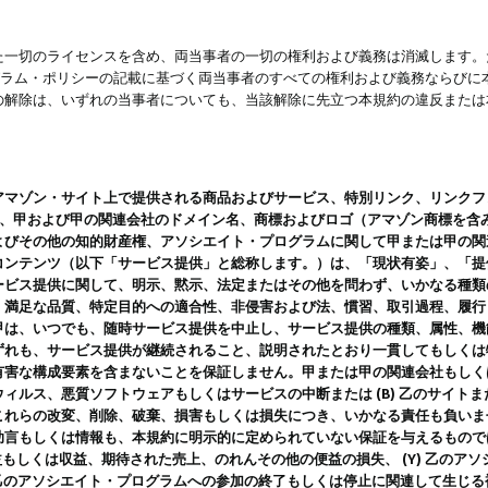
一切のライセンスを含め、両当事者の一切の権利および義務は消滅します。た
ログラム・ポリシーの記載に基づく両当事者のすべての権利および義務ならび
の解除は、いずれの当事者についても、当該解除に先立つ本規約の違反または
ン・サイト上で提供される商品およびサービス、特別リンク、リンクフォーマット、
ツ、甲および甲の関連会社のドメイン名、商標およびロゴ（アマゾン商標を含
よびその他の知的財産権、アソシエイト・プログラムに関して甲または甲の関
コンテンツ（以下「サービス提供」と総称します。）は、「現状有姿」、「提
ービス提供に関して、明示、黙示、法定またはその他を問わず、いかなる種類
、満足な品質、特定目的への適合性、非侵害および法、慣習、取引過程、履行
甲は、いつでも、随時サービス提供を中止し、サービス提供の種類、属性、機
ずれも、サービス提供が継続されること、説明されたとおり一貫してもしくは
害な構成要素を含まないことを保証しません。甲または甲の関連会社もしくはラ
ィルス、悪質ソフトウェアもしくはサービスの中断または (B) 乙のサイト
これらの改変、削除、破棄、損害もしくは損失につき、いかなる責任も負いま
助言もしくは情報も、本規約に明示的に定められていない保証を与えるもので
利益もしくは収益、期待された売上、のれんその他の便益の損失、 (Y) 乙の
) 乙のアソシエイト・プログラムへの参加の終了もしくは停止に関連して生じ