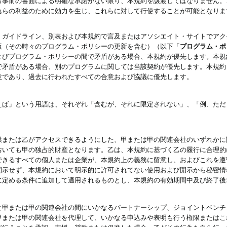
る事前の書面による明確な承諾がない限り、本規約を譲渡してはなりません。
れらの利益のために効力を生じ、これらに対して行使することが可能となりま
、ガイドライン、別表および本規約で言及またはアソシエイト・サイトでアク
版（その時々のプログラム・ポリシーの更新を含む）（以下「
プログラム・ポ
よびプログラム・ポリシーの間で矛盾がある場合、本規約が優先します。本規
で矛盾がある場合、別のプログラムに関しては当該契約が優先します。本規約
意であり、過去に行われたすべての合意および協議に優先します。
えば」という用語は、それぞれ「含むが、それに限定されない」、「例、ただ
供または乙がアクセスできるようにした、甲または甲の関連会社のいずれかに
おいても甲の独占的財産となります。乙は、本規約に基づく乙の履行に合理的
できるすべての個人または企業が、本規約上の義務に留意し、およびこれを遵
開示せず、本規約において明示的に許可されてない使用および開示から秘密情
に定める条件に追加して適用されるものとし、本規約の有効期間中及び終了後
と甲または甲の関連会社の間にいかなるパートナーシップ、ジョイントベンチ
甲または甲の関連会社を代理して、いかなる申込みや表明も行う権限またはこ