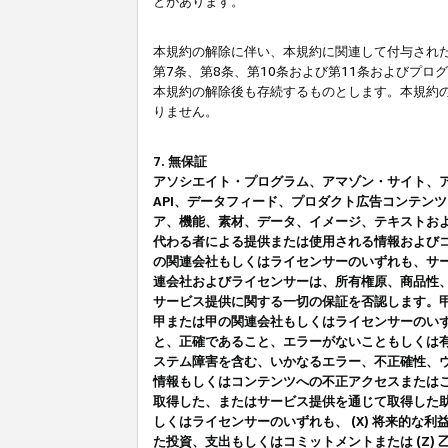
とがあります。
本規約の解除に伴い、本規約に関連して付与された
第7条、第8条、第10条および第11条およびプ
本規約の解除後も存続するものとします。本規約
りません。
7. 無保証
アソシエイト・プログラム、アマゾン・サイト、アマゾ
API、データフィード、プロダクト広告コンテン
ア、機能、素材、データ、イメージ、テキストお
代わる者による提供または使用される情報および
の関連会社もしくはライセンサーのいずれも、サ
連会社およびライセンサーは、所有権原、商品性
サービス提供に関する一切の保証を否認します。
甲または甲の関連会社もしくはライセンサーのい
と、正確であること、エラーがないこともしくは有
ステム障害を含む、いかなるエラー、不正確性、ウ
情報もしくはコンテンツへの不正アクセスまたは
取得した、またはサービス提供を通じて取得した
しくはライセンサーのいずれも、 (X) 将来的な
た投資、支出もしくはコミットメントまたは (Z