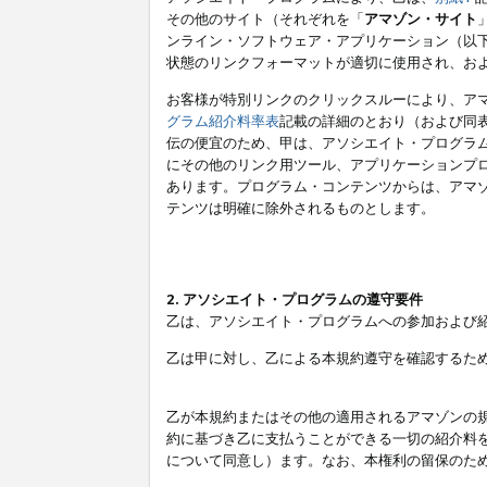
その他のサイト（それぞれを「
アマゾン・サイト
ンライン・ソフトウェア・アプリケーション（以
状態のリンクフォーマットが適切に使用され、お
お客様が特別リンクのクリックスルーにより、ア
グラム紹介料率表
記載の詳細のとおり（および同
伝の便宜のため、甲は、アソシエイト・プログラ
にその他のリンク用ツール、アプリケーションプロ
あります。プログラム・コンテンツからは、アマ
テンツは明確に除外されるものとします。
2. アソシエイト・プログラムの遵守要件
乙は、アソシエイト・プログラムへの参加および
乙は甲に対し、乙による本規約遵守を確認するた
乙が本規約またはその他の適用されるアマゾンの
約に基づき乙に支払うことができる一切の紹介料
について同意し）ます。なお、本権利の留保のた