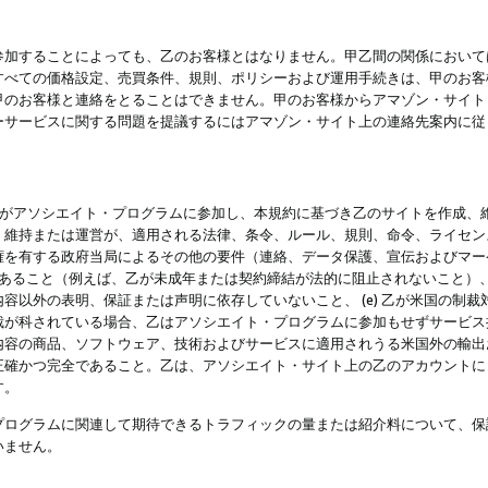
参加することによっても、乙のお客様とはなりません。甲乙間の関係において
すべての価格設定、売買条件、規則、ポリシーおよび運用手続きは、甲のお客
甲のお客様と連絡をとることはできません。甲のお客様からアマゾン・サイト
ーサービスに関する問題を提議するにはアマゾン・サイト上の連絡先案内に従
 乙がアソシエイト・プログラムに参加し、本規約に基づき乙のサイトを作成、維
、維持または運営が、適用される法律、条令、ルール、規則、命令、ライセン
権を有する政府当局によるその他の要件（連絡、データ保護、宣伝およびマー
力があること（例えば、乙が未成年または契約締結が法的に阻止されないこと）、 
容以外の表明、保証または声明に依存していないこと、 (e) 乙が米国の制
が科されている場合、乙はアソシエイト・プログラムに参加もせずサービス提供
容の商品、ソフトウェア、技術およびサービスに適用されうる米国外の輸出およ
正確かつ完全であること。乙は、アソシエイト・サイト上の乙のアカウントに
す。
プログラムに関連して期待できるトラフィックの量または紹介料について、保
いません。