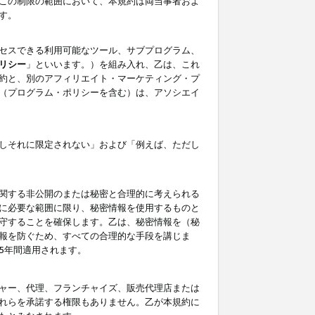
この制限の範囲において、本規約は両当事者およ
す。
セスできる利用可能なツール、サブプログラム、
リシー
」といいます。）を組み入れ、乙は、これ
約と、別のアフィリエイト・マーケティング・プ
（プログラム・ポリシーを含む）は、アソシエイ
しそれに限定されない」および「例えば、ただし
関する非公開のまたは秘密と合理的に考えられる
に必要な範囲に限り、秘密情報を使用するものと
守することを確保します。乙は、秘密情報を（秘
報を防ぐため、すべての合理的な手段を講じま
5年間適用されます。
ャー、代理、フランチャイズ、販売代理店または
れらを承諾する権限もありません。乙が本規約に