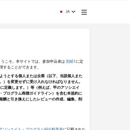
JA
ようこそ。本サイトでは、参加申込者は
別紙1
に定
理することができます。
ようとする個人または企業（以下、当該個人また
。）を変更せずに受け入れなければなりません。
条に定義します。）等（例えば、甲のアソシエイ
ト・プログラム商標ガイドライン）を含む本規約に
ン（報酬と引き換えにしたレビューの作成、編集、削
アソシエイト・プログラム紹介料率表
に記載された