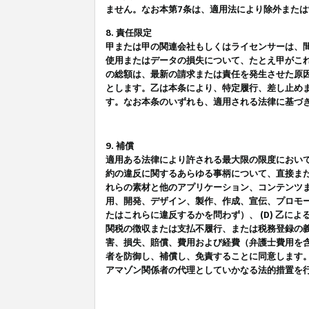
ません。なお本第7条は、適用法により除外また
8. 責任限定
甲または甲の関連会社もしくはライセンサーは、
使用またはデータの損失について、たとえ甲がこ
の総額は、最新の請求または責任を発生させた原
とします。乙は本条により、特定履行、差し止め
す。なお本条のいずれも、適用される法律に基づ
9. 補償
適用ある法律により許される最大限の限度におい
約の違反に関するあらゆる事柄について、直接また
れらの素材と他のアプリケーション、コンテンツま
用、開発、デザイン、製作、作成、宣伝、プロモー
たはこれらに違反するかを問わず）、 (D) 乙に
関税の徴収または支払不履行、または税務登録の義
害、損失、賠償、費用および経費（弁護士費用を
者を防御し、補償し、免責することに同意します
アマゾン関係者の代理としていかなる法的措置を