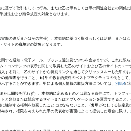
約に基づく取引もしくは行為、または乙と甲もしくは甲の関連会社との関係に
準拠法および紛争規定の対象となります。
の実際の違反またはその主張）、本規約に基づく取引もしくは活動、または乙
・サイトの税規定の対象となります。
に関する通知（電子メール、プッシュ通知及びSMSを含みますが、これに限
ログラム・コンテンツの表示に関して取得した乙のサイトおよび乙のサイトのユ
入する前に、乙のサイトから特別リンクを通じてクリックスルーした甲のお客様
の他調査を行うこと、 (c) 甲の教育的資料のベストプラクティスの例とし
表示することができます。甲による個人情報の取扱方法については、
別紙4
に
直接または間接を問わず）、本規約に定めるものとは異なる条件にて、トラフィッ
トと類似または競合するサイトまたはアプリケーションを運営できること、(
に強制する権利を放棄したことにはならないこと、 (d) 甲がなしうる決定
付与され、権限を与えられた甲の代表者が書面によって提供した場合に限り、