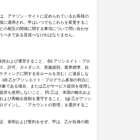
は、アマゾン・サイトに定められているお客様の
様に適用され、甲はいつでもこれらを変更するこ
との相互の関係に関する事項について問い合わせ
うべきである旨述べなければなりません。
持および運営すること、 (b) アソシエイト・プロ
ス、許可、ガイダンス、実施規則、業界標準、自
ケティングに関する全ルールを含む）に違反しな
(d) 乙がアソシエイト・プログラム参加の利点に
裁対象である場合、または乙がサービス提供を使用し
も使用しないこと、 (f) 乙は、米国の輸出およ
び再輸出規制を遵守すること、 (g) 乙がアソシ
ログインし、「アカウントの管理」を選択するこ
証、表明および誓約をせず、甲は、乙が自身の期