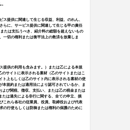
ん。
ビス提供に関連して生じる収益、利益、のれん、
さらに、サービス提供に関連して生じる甲の責任
たまたは支払うべき、紹介料の総額を超えないもの
、一切の権利または衡平法上の救済を放棄しま
ス提供の利用も含みます。）または乙による本規
は乙のサイトに表示される素材（乙のサイトまたはこ
サイト上もしくは乙のサイト内に表示される素材の使
用が本規約または適用法により認可されているか、ま
税金および関税、徴収、支払い、または乙の税金または
意または過失による非行に関する、全ての申立、損
びこれら各社の従業員、役員、取締役および代表
求の行使もしくは防御または権利の保護のために