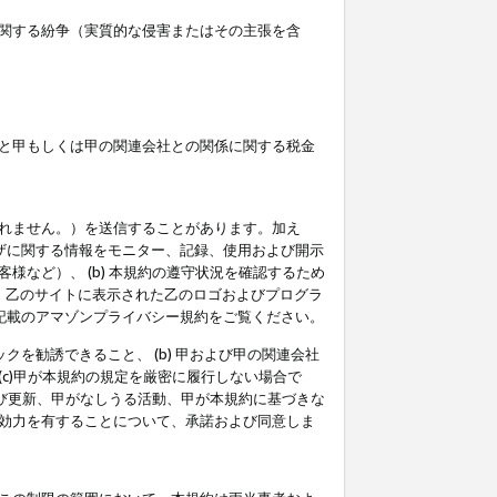
関する紛争（実質的な侵害またはその主張を含
と甲もしくは甲の関連会社との関係に関する税金
られません。）を送信することがあります。加え
ーザに関する情報をモニター、記録、使用および開示
など）、 (b) 本規約の遵守状況を確認するため
て、乙のサイトに表示された乙のロゴおよびプログラ
記載のアマゾンプライバシー規約をご覧ください。
クを勧誘できること、 (b) 甲および甲の関連会社
c)甲が本規約の規定を厳密に履行しない場合で
及び更新、甲がなしうる活動、甲が本規約に基づきな
効力を有することについて、承諾および同意しま