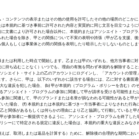
・コンテンツの表示またはその他の使用を許可したその他の場所のどこかに、
たは本規約に基づき事前に許可された内容と実質的に同じ文言を目立つように
前に文書により許可された場合以外に、本規約またはアソシエイト・プログラ
られた場合を除き、甲との関係について不実の表明や誇張（甲が乙を支援、後
る個人もしくは事業体との間の関係を表明したり暗示したりしないものとしま
録または利用した時点で開始します。乙または甲のいずれも、他方当事者に対
訟に持ち込むことなく）いつでも、理由の有無を問わず本規約を解除すること
アソシエイト・サイト上の乙のアカウントにログインし、「アカウントの管理
ます。さらに、甲は、以下のいずれかに該当する場合には、乙に対する書面通
の重大な違反を犯した場合、 (b) 甲が本規約（プログラム・ポリシーを含む）
によるアソシエイト・プログラムの参加に関連して甲が請求を受ける可能性または
参加に関連して、甲のブランドまたは名誉が損なわれる可能性があると甲が信じ
いた場合、 (f) 本規約または本規約に基づき一方当事者によりなされた行
または乙と関係があるもしくは何らかの理由により乙と協調して行動していると
) 甲が参加者に一般提供できるように、アソシエイト・プログラムを終了した
ポリシーにて特定される規定に違反した場合は、本規約の重大な違反とみなさ
例えば、取消しまたは返品を計算する）ために、解除後の合理的な期間におい