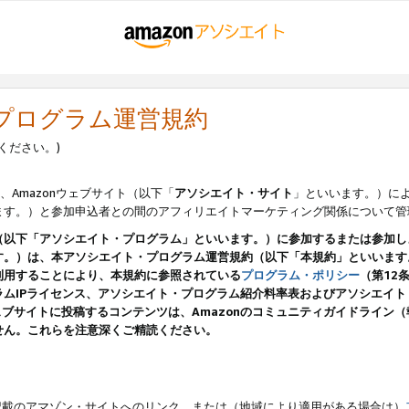
・プログラム運営規約
ください。)
、Amazonウェブサイト（以下「
アソシエイト・サイト
」といいます。）に
ます。）と参加申込者との間のアフィリエイトマーケティング関係について管
（以下「アソシエイト・プログラム」といいます。）に参加するまたは参加し
す。）は、本アソシエイト・プログラム運営規約（以下「本規約」といいます
利用することにより、本規約に参照されている
プログラム・ポリシー
（第12
ムIPライセンス、アソシエイト・プログラム紹介料率表およびアソシエイ
pのウェブサイトに投稿するコンテンツは、Amazonのコミュニティガイドライ
せん。これらを注意深くご精読ください。
載のアマゾン・サイトへのリンク、または（地域により適用がある場合は）