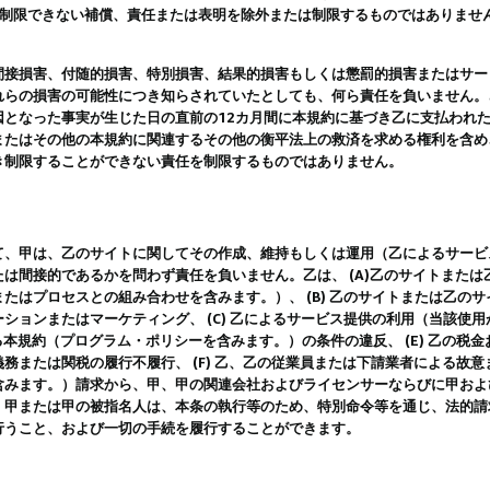
は制限できない補償、責任または表明を除外または制限するものではありませ
間接損害、付随的損害、特別損害、結果的損害もしくは懲罰的損害またはサー
れらの損害の可能性につき知らされていたとしても、何ら責任を負いません。
因となった事実が生じた日の直前の12カ月間に本規約に基づき乙に支払われ
またはその他の本規約に関連するその他の衡平法上の救済を求める権利を含め
き制限することができない責任を制限するものではありません。
て、甲は、乙のサイトに関してその作成、維持もしくは運用（乙によるサービ
は間接的であるかを問わず責任を負いません。乙は、 (A)乙のサイトまた
たはプロセスとの組み合わせを含みます。）、 (B) 乙のサイトまたは乙の
ションまたはマーケティング、 (C) 乙によるサービス提供の利用（当該使
よる本規約（プログラム・ポリシーを含みます。）の条件の違反、 (E) 乙の
務または関税の履行不履行、 (F) 乙、乙の従業員または下請業者による故
含みます。）請求から、甲、甲の関連会社およびライセンサーならびに甲およ
。甲または甲の被指名人は、本条の執行等のため、特別命令等を通じ、法的請
行うこと、および一切の手続を履行することができます。