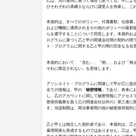
乙は、法の運用に基づく場合であっても、甲によ
びそれぞれの承継人ならびに譲受人を拘束し、こ
本規約は、すべてのポリシー、付属書類、仕様書
および機能に適用されるその他のポリシーの最新
らを遵守することについて同意します。本規約お
ログラムに基づく乙と甲の関連会社間の契約の間
ト・プログラムに関する乙と甲の間の完全なる合
本規約において、「含む」、「例」、および「例
それに限定されない」を意味します。
アソシエイト・プログラムに関連して甲が乙に提
全ての情報は、甲の「
秘密情報
」であり、将来に
し、乙のアカウントに関して秘密情報にアクセス
密保持義務を負う乙の関連会社以外の）第三者に
す。当該制限は、両当事者間の他の秘密保持契約
乙と甲とは独立した契約者であり、本規約は、乙
雇用関係も形成するものではありません。乙は、