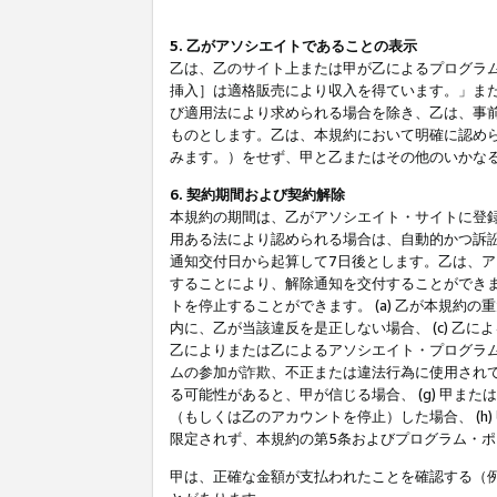
5. 乙がアソシエイトであることの表示
乙は、乙のサイト上または甲が乙によるプログラム
挿入］は適格販売により収入を得ています。」ま
び適用法により求められる場合を除き、乙は、事
ものとします。乙は、本規約において明確に認め
みます。）をせず、甲と乙またはその他のいかな
6. 契約期間および契約解除
本規約の期間は、乙がアソシエイト・サイトに登
用ある法により認められる場合は、自動的かつ訴
通知交付日から起算して7日後とします。乙は、
することにより、解除通知を交付することができ
トを停止することができます。 (a) 乙が本規約
内に、乙が当該違反を是正しない場合、 (c) 乙
乙によりまたは乙によるアソシエイト・プログラム
ムの参加が詐欺、不正または違法行為に使用されて
る可能性があると、甲が信じる場合、 (g) 甲
（もしくは乙のアカウントを停止）した場合、 (h
限定されず、本規約の第5条およびプログラム・
甲は、正確な金額が支払われたことを確認する（